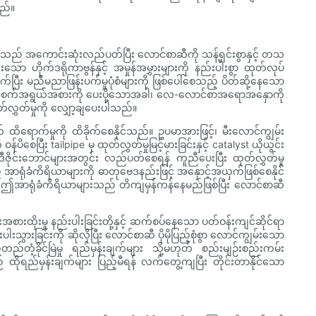
သည်။
းသည် အကောင်းဆုံးလည်ပတ်ပြီး လောင်စာဆီကို သန့်ရှင်းစွာနှင့် တသ
သော ဟိုက်ဒရိုကာဗွန်နှင့် အမှုန်အမွှားများကို နည်းပါးစွာ ထုတ်လုပ်
ြီး မညီမညာဖြန်းပက်မှုပုံစံများကို ဖြစ်ပေါ်စေသည့် ပိတ်ဆို့နေသော
ော အစက်အရွယ်အစားကို ပေးပို့သောအခါ၊ လေ-လောင်စာအရောအနှောကို
ထုတ်လွှတ်မှုကို လျှော့ချပေးပါသည်။
 ထိရောက်မှုကို ထိခိုက်စေနိုင်သည်။ ဥပမာအားဖြင့်၊ မီးလောင်ကျွမ်း
ေပြီး tailpipe မှ ထုတ်လွှတ်မှုမြင့်မားခြင်းနှင့် catalyst ယိုယွင်း
ို ဒီဇိုင်းဘောင်များအတွင်း လည်ပတ်စေရန် ကူညီပေးပြီး ထုတ်လွှတ်မှု
 အာရုံခံကိရိယာများကို ဓာတုဗေဒနည်းဖြင့် အနှောင့်အယှက်ဖြစ်စေနိုင်
းဖြင့် ဤအာရုံခံကိရိယာများသည် တိကျမှန်ကန်နေမည်ဖြစ်ပြီး လောင်စာဆီ
င်းအစားထိုးမှု နည်းပါးခြင်းတို့နှင့် ဆက်စပ်နေသော ပတ်ဝန်းကျင်ဆိုင်ရာ
ွားခြင်းကို ဆိုလိုပြီး လောင်စာဆီ ပိုမိုပြည့်စုံစွာ လောင်ကျွမ်းသော
ခိုင်မြဲမှု ရည်မှန်းချက်များ သို့မဟုတ် စည်းမျဉ်းစည်းကမ်း
ည် ထိုရည်မှန်းချက်များ ပြည့်မီရန် လက်တွေ့ကျပြီး တိုင်းတာနိုင်သော