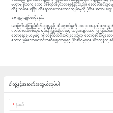
မဟာဗျူဟာကျသော အစိတ်အပိုင်းတစ်ခုဖြစ်သည်။ ခေတ်မီအင်ဂျင်များမှ 
ထိန်းသိမ်းပေးပြီး၊ ထိရောက်သောလောင်ကျွမ်းမှုကို ပံ့ပိုးပေးကာ၊ စျေ
အကျဉ်းချုပ်စာပိုဒ်နှစ်:
ယာဉ်၏ယုံကြည်စိတ်ချရမှုနှင့် ထိရောက်မှုကို အလေးအနက်ထားသူတို
လောင်စာဆီစစ်တွင် ရင်းနှီးမြှုပ်နှံခြင်းနှင့် သင့်လျော်သော ပြုပြင်ထ
သောရွေးချယ်မှုနှင့် ဂရုတစိုက်တပ်ဆင်ခြင်းတို့က လောင်စာဆီပို့ဆေ
ကောင်းမွန်သောလောင်စာဆီချွေတာမှုနှင့် ပိုင်ဆိုင်မှုစုစုပေါင်းကုန်ကျ
ငါတို့နှင့်အဆက်အသွယ်လုပ်ပါ
နံမယ်