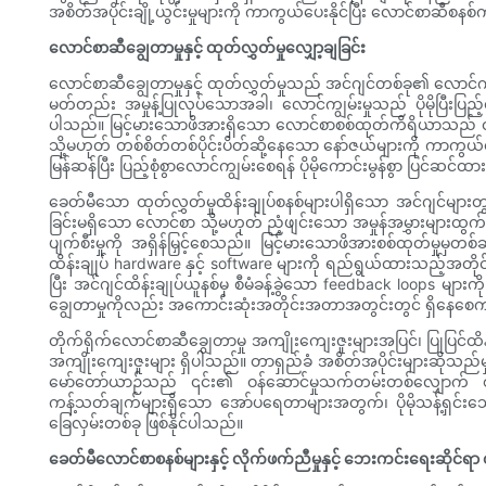
အစိတ်အပိုင်းချို့ယွင်းမှုများကို ကာကွယ်ပေးနိုင်ပြီး လောင်စာဆီစ
လောင်စာဆီချွေတာမှုနှင့် ထုတ်လွှတ်မှုလျှော့ချခြင်း
လောင်စာဆီချွေတာမှုနှင့် ထုတ်လွှတ်မှုသည် အင်ဂျင်တစ်ခု၏ လောင်
မတ်တည်း အမှုန့်ပြုလုပ်သောအခါ၊ လောင်ကျွမ်းမှုသည် ပိုမိုပြီးပြည့်
ပါသည်။ မြင့်မားသောဖိအားရှိသော လောင်စာစစ်ထုတ်ကိရိယာသည် ထိုးစက်
သို့မဟုတ် တစ်စိတ်တစ်ပိုင်းပိတ်ဆို့နေသော နော်ဇယ်များကို က
မြန်ဆန်ပြီး ပြည့်စုံစွာလောင်ကျွမ်းစေရန် ပိုမိုကောင်းမွန်စွာ ပြင်ဆင်
ခေတ်မီသော ထုတ်လွှတ်မှုထိန်းချုပ်စနစ်များပါရှိသော အင်ဂျင်များတ
ခြင်းမရှိသော လောင်စာ သို့မဟုတ် ညံ့ဖျင်းသော အမှုန်အမွှားများထွက်ခြ
ပျက်စီးမှုကို အရှိန်မြှင့်စေသည်။ မြင့်မားသောဖိအားစစ်ထုတ်မှုမှတ
ထိန်းချုပ် hardware နှင့် software များကို ရည်ရွယ်ထားသည့်အတိုင
ပြီး အင်ဂျင်ထိန်းချုပ်ယူနစ်မှ စီမံခန့်ခွဲသော feedback loops မျ
ချွေတာမှုကိုလည်း အကောင်းဆုံးအတိုင်းအတာအတွင်းတွင် ရှိနေစေကာ
တိုက်ရိုက်လောင်စာဆီချွေတာမှု အကျိုးကျေးဇူးများအပြင်၊ ပြုပြင်ထိန်းသ
အကျိုးကျေးဇူးများ ရှိပါသည်။ တာရှည်ခံ အစိတ်အပိုင်းများဆိုသည်မှာ ပ
မော်တော်ယာဉ်သည် ၎င်း၏ ဝန်ဆောင်မှုသက်တမ်းတစ်လျှောက် စုစု
ကန့်သတ်ချက်များရှိသော အော်ပရေတာများအတွက်၊ ပိုမိုသန့်ရှင်းသော လေ
ခြေလှမ်းတစ်ခု ဖြစ်နိုင်ပါသည်။
ခေတ်မီလောင်စာစနစ်များနှင့် လိုက်ဖက်ညီမှုနှင့် ဘေးကင်းရေးဆိုင်ရ