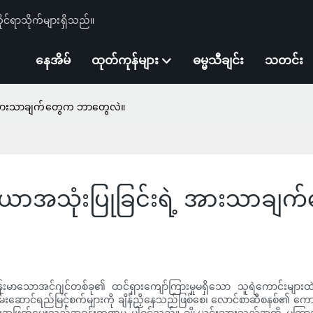
ုင်ရာသိုက်များရှိသည်။
နေအိမ်
ထုတ်ကုန်များ
ဓမ္မသီချင်း
သတင်း
ဲ့ အားသာချက်တွေက ဘာတွေလဲ။
ရိယာအသုံးပြုခြင်းရဲ့ အားသာခ
န်းမာသောအင်ဂျင်တစ်ခု၏ ထင်ရှားကျော်ကြားမှုမရှိသော သူရဲကောင်းများထ
ွမ်းဆောင်ရည်မြင့်စက်များကို ချိန်ညှိနေသည်ဖြစ်စေ၊ လောင်စာဆီစနစ်၏ 
အဆုံးအဖြတ်ပေးသည့်အခန်းကဏ္ဍမှ ပါဝင်သည်။ ချို့ယွင်းသွားသည်အထိ မကြာခ