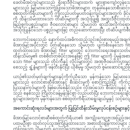
ခေတ်မီအင်ဂျင်များသည် ရိုးရာဒီဇိုင်းများထက် များစွာကျော်လွန်
များသည် မြင့်မားသောကွဲပြားသောဖိအားများ၊ တုန်ခါနေသောစီးဆင်းမှုမ
စစ်ထုတ်ကိရိယာများကို ဤလည်ပတ်မှုပတ်ဝန်းကျင်များအတွက် ခိုင်မာသောအိမ
ကို ထိန်းသိမ်းထားသော တံဆိပ်များကို အသုံးပြု၍ အထူးဒီဇိုင်းထ
ဖြည့်စွက်ပစ္စည်းများ၊ ဇီဝလောင်စာများ သို့မဟုတ် ရာသီအလိုက်ရေ
အသုံးပြုနိုင်သော ပစ္စည်းများဖြင့် တည်ဆောက်ထားပြီး တံဆိပ်ပျက်စီးခ
ဘေးကင်းရေးသည် နောက်ထပ်အဓိကထည့်သွင်းစဉ်းစားရမည့်အချက်တစ်ခု
ဖိအားမြင့်အပိုင်းတွင် ပိတ်ဆို့နေသော သို့မဟုတ် ပျက်စီးနေသော filter
ထုတ်ထားသော ဖိအားမြင့် filter များတွင် ဘေးကင်းရေးအနားသတ်များ
ထိန်းသိမ်းမှု၏ တစ်စိတ်တစ်ပိုင်းအနေဖြင့် ဤ filter များကို ပုံမှန်
သော filter များသည် တိုင်ကီနှင့် လိုင်းများတွင် အဏုဇီဝပေါက်ပွားမ
စေသည့် ရွှံ့နွံများကို ဖန်တီးနိုင်ပြီး ယိုစိမ့်မှု သို့မဟုတ် စွမ်းဆောင
ယာဉ်၏သတ်မှတ်ချက်များနှင့်ကိုက်ညီသော မှန်ကန်သော မြင့်မားသ
များသည် လောင်စာဆီဖိအားနှင့် စီးဆင်းမှုကို စောင့်ကြည့်ပြီး ကိုက
ပြဿနာကုဒ်များကို ဖြစ်ပေါ်စေနိုင်သည်။ လိုအပ်သော စီးဆင်းမှုနှင
သည် စနစ်သည် ကြိုတင်ခန့်မှန်းနိုင်စွာ လည်ပတ်ပြီး ဘေးကင်းရေးချ
ရှင်များအတွက် မှန်ကန်သော စစ်ထုတ်ကိရိယာရွေးချယ်မှုနှင့် သင့်လျော်
အကောင်းဆုံးရလဒ်များအတွက် ပြုပြင်ထိန်းသိမ်းမှုလုပ်ငန်းစဉ်များနှင့
ဖိအားမြင့်လောင်စာဆီစစ်ထုတ်ကိရိယာ၏ အကျိုးကျေးဇူးအပြည့်အဝကို 
ပထမဦးစွာ ထုတ်လုပ်သူအကြံပြုထားသော အစားထိုးချိန်ကာလများ 
ကွဲပြားသော သို့မဟုတ် လေးလံသောအလုပ်လည်ပတ်မှုများတွင် လည်ပတ