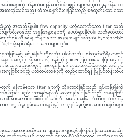
ာ အဆစ်များကို ထိန်းသိမ်းရန် ဆက်စပ်ပစ္စည်းများအတွက် မှန်ကန်သော
်းပါက အစားထိုးသင့်သည်။ တံဆိပ်ပျက်စီးနေခြင်းသည် စစ်ထုတ်မထားသော
်ဖက်ညီမှုကို အတည်ပြုပါ။ flow capacity မလုံလောက်သော filter သည်
ပျက်စီးစေသော အမှုန်အမွှားများကို မဖယ်ရှားနိုင်ပါ။ သတ်မှတ်ထား
ခွဲထုတ်ရန် လိုအပ်ချက်များသော system များအတွက်၊ hydrophobic
ာ fuel အန္တရာယ်ရှိသော ဒေသများတွင်။
ခြင်းနှင့် စွန့်ပစ်ခြင်းတို့လည်း ပါဝင်သည်။ စစ်ထုတ်ကိရိယာတွင်
်နေစဉ်အတွင်း လိုအပ်သလို စနစ်ကို primer ဖြင့် စစ်ဆေးပြီး လေဝင်
 မှန်ကန်သောလည်ပတ်မှုကို အတည်ပြုရန် လောင်စာဆီဖိအားနှင့် အင်ဂျင်
ာက်အကူဖြစ်စေမည့် မှတ်တမ်းတစ်ခုကို တည်ထောင်ရန် ပြုပြင်ထိန်းသိမ်း
က် မှန်ကန်သော filter များကို သိုလှောင်ခြင်းသည် ရပ်တန့်ချိန်ကို
ျားအကြောင်း နည်းပညာရှင်များကို လေ့ကျင့်ပေးခြင်းသည် အရေးကြီး
မားသောဖိအားလောင်စာစစ်ထုတ်ခြင်းကို အသေးအဖွဲဆက်စပ်ပစ္စည်းတစ်ခု
သောကာကွယ်မှု၊ စွမ်းဆောင်ရည်နှင့် တာရှည်ခံမှုတို့၏ အားသာချက်များ
းရှင်းသောအတားအဆီးထက် များစွာကျော်လွန်ကြောင်း ပြသထားသည်။
၊ ထုတ်လွှတ်မှုနှင့် ဘေးကင်းရေးကို စီမံခန့်ခွဲရာတွင် ကူညီပေးသည့်