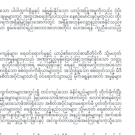
ဝါထွက်ရှိမှုနှင့် ခန့်မှန်းနိုင်သော ယာဉ်အပြုအမူကိုလည်း ပံ့ပိုး
ုများတွင် အထူးအရေးကြီးပါသည်။ နေ့စဉ်မောင်းနှင်မှုတွင်ပင်၊ ထိုး
်တရက်အရှိန်မြှင့်ခြင်းအောက်တွင် အရှိန်အဟုန်လျော့နည်းစေနိုင်သည်။
ထားသော စွမ်းဆောင်ရည်အလားအလာအတိုင်း ပေးအပ်ရန် ကူညီပေးသည့်
ကျန်များ၊ ရေဝင်ရောက်မှုနှင့် ယာဉ်၏လောင်စာဆီတိုင်ကီ သို့မဟုတ်
သောအမှုန်များမှသည် အဏုကြည့်မှန်ပြောင်းဖြင့်သာမြင်နိုင်သော သတ္တု
်ပိုင်းဆိုင်ရာအရ ဖမ်းယူခြင်းနှင့် ရေနှင့် အခြားမလိုလားအပ်သော
ဖိအားရှိသော စစ်ထုတ်ကိရိယာများတွင် အသုံးပြုသော စစ်ထုတ်သည့် မီဒီ
စိတ်အပိုင်းများထဲသို့ ဝင်ရောက်သွားမည့် မိုက်ခရွန်အောက် အမှုန်များ
ျက်တာများအတွင်းရှိ တင်းကျပ်သော ခံနိုင်ရည်များကို တိုက်ခိုက်ပြီး
အမှုန်အမွှားများသည် မြင့်မားသောဖိအားအောက်တွင် လောင်စာစနစ်တွင်
ားသောဖိအားရှိသော အစိတ်အပိုင်းများမရောက်မီ ပွတ်တိုက်သော
ကိရိယာများတွင် ရေခွဲထုတ်သည့်နည်းပညာများ သို့မဟုတ် ရေဓာတ်ပါဝင်
မျက်နှာပြင်များကို ပိုမိုပျက်စီးစေသည့် အနည်အနှစ်များနှင့် အက်ဆစ်
ာင်ကျွမ်းမှုညံ့ဖျင်းခြင်းနှင့် အင်ဂျက်တာအညစ်အကြေးများကဲ့သို့သော