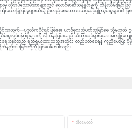
လိုအပ်သောဖိအားများတွင် လောင်စာဆီသန့်ရှင်းမှုကို ထိန်းသိမ်းခြင်းဖြင
းကြီးသောပြုပြင်မှုများဆီသို့ ဦးတည်စေသော အဆင့်ဆင့်ချို့ယွင်းမှုများ၏ ဖြစ်
င်းအတွက်—ပုဂ္ဂလိကပိုင်ရှင်ဖြစ်စေ၊ ယာဉ်စုလည်ပတ်သူဖြစ်စေ သို့မဟုတ် စ
ိန်းသိမ်းမှုလုပ်ငန်းစဉ်များကို လိုက်နာခြင်းသည် သိသာထင်ရှားသော အကျိုးကျေးဇူး
ာင်ရေးစနစ်သည် ရည်ရွယ်ထားသည့်အတိုင်း လည်ပတ်စေရန် ကူညီပေးပြီး ပိုမိုချေ
စရိတ်နည်းပါးခြင်းတို့ကို ဖြစ်ပေါ်စေပါသည်။
အီးမေးလ်