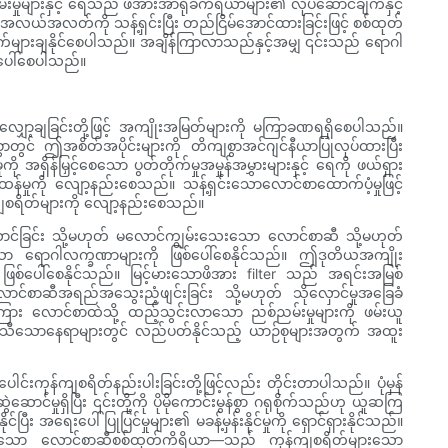
မှုများနှင့် ရေသည် ဖိအားအာရုံခံကိရိယာများ၏ လုပ်ဆောင်ချက်နှင့်
ည်အလယ်အလတ်ကို သန့်ရှင်းပြီး တည်ငြိမ်အောင်ထားခြင်းဖြင့် စစ်ထုတ်
ချက်များချနိုင်စေပါသည်။ အချိန်ကြာလာသည်နှင့်အမျှ ၎င်းသည် ရောဂါ
စ်ပေါ်စေပါသည်။
ိတ်လျှော့ချခြင်းတို့ဖြင့် အကျိုးအမြတ်များကို မကြာခဏရရှိစေပါသည်။
းစွာတွင် ဤအစိတ်အပိုင်းများကို တိကျစွာအင်ဂျင်နီယာပြုလုပ်ထားပြီး
ရှိန်မြှင့်စေသော ပွတ်တိုက်မှုအမှုန်အမွှားများနှင့် ရေကို ဖယ်ရှား
်းထန်မှုကို လျော့နည်းစေသည်။ သန့်ရှင်းသောလောင်စာထောက်ပံ့မှုဖြင့်
်ကျစရိတ်များကို လျော့နည်းစေသည်။
ာင်ခြင်း သို့မဟုတ် မလောင်ကျွမ်းသေးသော လောင်စာဆီ သို့မဟုတ်
ေသော ရောဂါလက္ခဏာများကို ဖြစ်ပေါ်စေနိုင်သည်။ ဤဒုတိယအကျိုး
ို ဖြစ်ပေါ်စေနိုင်သည်။ မြင့်မားသောဖိအား filter သည် အရင်းအမြစ်
ာင်စာဆီအရည်အသွေးညံ့ဖျင်းခြင်း သို့မဟုတ် သိုလှောင်မှုအခြေခံ
အကြား လောင်စာထဲသို့ ထည့်သွင်းလာသော ညစ်ညမ်းမှုများကို ဖမ်းယူ
ခေါင်သီသောနေရာများတွင် လည်ပတ်နိုင်သည့် ယာဉ်စုများအတွက် အထူး
စုပေါင်းကုန်ကျစရိတ်နည်းပါးခြင်းတို့ဖြင့်လည်း တိုင်းတာပါသည်။ ပုံမှန်
င်မှုရှိပြီး ၎င်းတို့ကို ပိုမိုကောင်းမွန်စွာ ဂရုစိုက်သည်ဟု ယူဆကြ
 အရေးပေါ်ပြုပြင်မှုများ၏ မခန့်မှန်းနိုင်မှုကို ရှောင်ရှားနိုင်သည်။
ိအားရှိသော လောင်စာဆီစစ်ထုတ်ကိရိယာ—သည် ကုန်ကျစရိတ်များသော