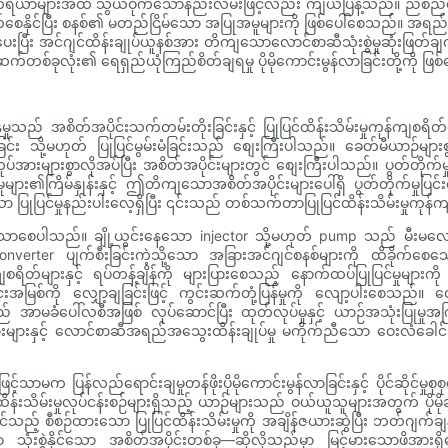
ိကိရိယာများအထိ သွယ်ဝိုက်သောနည်းလမ်းဖြင့်လည်း ကျယ်ပြန့်သည်။ ညစ်ညမ်း
ခိုက်စေနိုင်ပြီး စနစ်၏ မတည်ငြိမ်သော အပြုအမူများကို ဖြစ်ပေါ်စေသည်။ အရ
ေးပြီး အင်ဂျင်ထိန်းချုပ်ယူနစ်အား တိကျသောလောင်စာဆီသုံးစွဲမှုဆုံးဖြတ်
းဆက်တစ်ခုလုံး၏ ရေရှည်ယုံကြည်စိတ်ချရမှု ပိုမိုကောင်းမွန်လာခြင်းတို့ကို ဖြ
ှံမှုသည် အစိတ်အပိုင်းသက်တမ်းတိုးခြင်းနှင့် ပြုပြင်ထိန်းသိမ်းမှုကုန်ကျစရ
ခြင်း သို့မဟုတ် ပြုပြင်မွမ်းမံခြင်းသည် စျေးကြီးပါသည်။ ခေတ်မီယာဉ်မျာ
းများစွာလိုအပ်ပြီး အစိတ်အပိုင်းများတွင် စျေးကြီးပါသည်။ ပွတ်တိုက်မှုကို အ
ှုများ၏ကြိမ်နှုန်းနှင့် ဤတိကျသောအစိတ်အပိုင်းများပေါ်ရှိ ပွတ်တိုက်မှုပြင
ပြုပြင်မှုနည်းပါးလေ့ရှိပြီး ၎င်းသည် တစ်သက်တာပြုပြင်ထိန်းသိမ်းမှုကုန
သက်သာစေပါသည်။ ချို့ယွင်းနေသော injector သို့မဟုတ် pump သည် မီးမလေ
verter ပျက်စီးခြင်းကဲ့သို့သော အခြားအင်ဂျင်စနစ်များကို ထိခိုက်စ
ရိတ်များနှင့် ရပ်တန့်ချိန်ကို များပြားစေသည့် နောက်ထပ်ပြုပြင်မှုများက
စ်ကို လျှော့ချခြင်းဖြင့် ကွင်းဆက်တုံ့ပြန်မှုကို လျော့ပါးစေသည်။ လေ
အာမခံပေါ်လစီအဖြစ် လုပ်ဆောင်ပြီး ထုတ်လုပ်မှုနှင့် ယာဉ်အသုံးပြုမှု
န္တရားများနှင့် လောင်စာဆီအရည်အသွေးထိန်းချုပ်မှု မကိုက်ညီသော ဝေးလံ
်သာမက ပြန်လည်ရောင်းချမှုတန်ဖိုးပိုမိုကောင်းမွန်လာခြင်းနှင့် ပိုင်ဆိုင်မှုစု
မ်းမှုလုပ်ငန်းစဉ်များရှိသည့် ယာဉ်များသည် ဝယ်ယူသူများအတွက် ပိုမိုဆွဲဆော
 စီစဉ်ထားသော ပြုပြင်ထိန်းသိမ်းမှုကို အချိန်ဇယားဆွဲပြီး ဘတ်ဂျက်ချနိုင်ပြီး
ော သုံးစွဲနိုင်သော အစိတ်အပိုင်းတစ်ခု—ဆိုလိုသည်မှာ မြင့်မားသောဖ