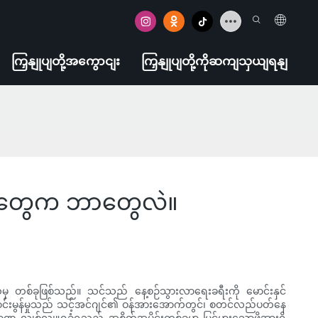
ကြှနျုပျတို့အကွောငျး
ကြှနျုပျတို့ကိုဆကျသှယျရနျ
ျက်တွေက ဘာတွေလဲ။
ဲမှ တစ်ခုဖြစ်သည်။ သင်သည် နေ့စဉ်သွားလာရေးခရီးကို မောင်းနှင်
ကောင်းမွန်မှုသည် သင့်အင်ဂျင်၏ ဝန်အားအောက်တွင်၊ စတင်လည်ပတ်နေ
ဏ လျစ်လျူရှုခံရသည့် အစိတ်အပိုင်းတစ်ခုမှာ မြင့်မားသောဖိအားရှိ