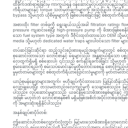
ထိခိုက်ဒဏ်ရာရခြင်းမှ ကာကွယ်ရန် ဝန်ဆောင်မှုလုပ်ထုံးလုပ်နည်းမျ
ကိရိယာများနှင့် torque သတ်မှတ်ချက်များကို အသုံးပြုပါ။ တံဆိပ်
bypass သို့မဟုတ် ယိုစိမ့်မှုများကို ဖြစ်ပေါ်စေခြင်းဖြင့် စစ်ထုတ်
အစားထိုး filter တစ်ခုကို ရွေးချယ်သည့်အခါ filtration rating၊ 
pressure ကျဆင်းစေပြီး high-pressure pump ကို ဖိအားဖြစ်စေနို
သော fuel system type အတွက် ဒီဇိုင်းထုတ်ထားသော OEM သို့မဟု
media သို့မဟုတ် dedicated water traps များပါ၀င်သော filter မျာ
တပ်ဆင်ခြင်းဆိုင်ရာ ထည့်သွင်းစဉ်းစားရမည့်အချက်များတွင် စစ်ထု
စုဆောင်းထားသော လောင်စာနှင့် ရေများသည် အန္တရာယ်ရှိသော ပစ္စည်း
လေထွက်ရှိမရှိ စစ်ဆေးပါ၊ ၎င်းသည် စက်နှိုးရခက်ခဲခြင်း သို့မဟုတ်
စွမ်းဆောင်ရည်ကို စမ်းသပ်မောင်းနှင်မှုတိုတောင်းစေရန် စောင့်ကြည့
မှုမှတ်တမ်းများတွင် စစ်ထုတ်ကိရိယာပြောင်းလဲမှုများကို မှတ်တမ်းတင
ယာဉ်စုမန်နေဂျာများအတွက်၊ ဗဟိုချုပ်ကိုင်ထားသော ပြုပြင်ထိန်းသိမ
လျှော့ချပေးပြီး တသမတ်တည်းလေ့ကျင့်မှုကို သေချာစေသည်။ မြင့်မ
ပါသည်။ လုပ်ဆောင်မှုများသည် ယခင်နိမ့်သောဖိအားစနစ်များနှင့် က
အဖြစ် မဟုတ်ဘဲ လောင်စာစနစ်၏ မရှိမဖြစ်အစိတ်အပိုင်းတစ်ခုအဖြစ် သဘေ
ကို အများဆုံးရရှိနိုင်ပါသည်။
အနှစ်ချုပ်စာပိုဒ်တစ်:
ဤဆောင်းပါးတစ်လျှောက်လုံးတွင်၊ မြင့်မားသောဖိအားရှိသောလေ
၎င်းသည် စွမ်းဆောင်ရည်ကို မြှင့်တင်ပေးသည့်အရာ၊ ချေးခြင်းနှင့် ပ