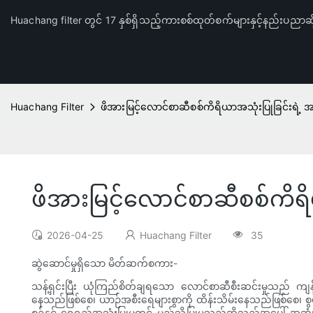
Huachang filter တွင် 17 နှစ်ရှိသည့်ကားစစ်ထုတ်စက်များနှင့်နည်းပညာဆိ
Huachang Filter
ဖိအားမြင့်လောင်စာဆီစစ်ကိရိယာအသုံးပြုခြင်းရ
ဖိအားမြင့်လောင်စာဆီစစ်ကိ
2026-04-25
Huachang Filter
35
ဆွဲဆောင်မှုရှိသော မိတ်ဆက်စကား-
သန့်ရှင်းပြီး ယုံကြည်စိတ်ချရသော လောင်စာဆီစီးဆင်းမှုသည် ကျ
နေသည်ဖြစ်စေ၊ ယာဉ်အစီးရေများစွာကို ထိန်းသိမ်းနေသည်ဖြစ်စေ၊ စ
စဉ်နှင့် ရေရှည်အသုံးပြုမှုတွင် မည်သို့ပြုမူသည်ဆိုသည့်အပေါ် 