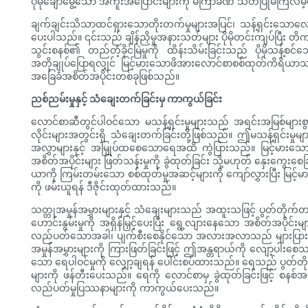
ပိုမိုချောမွေ့သော အကူးအပြောင်းများကို မကြာခဏ သတိပြုမိကြလိမ့
ချက်ချင်းသိသာထင်ရှားသောတိုးတက်မှုများအပြင်၊ သန့်ရှင်းသောလောင်
ပေးပါသည်။ ၎င်းသည် ချိန်ညှိမှုအနားသတ်များ ပိုမိုတင်းကျပ်ပြီး 
သွင်းစနစ်၏ တည်တံ့ခိုင်မြဲမှုကို ထိန်းသိမ်းခြင်းသည် ပိုမိုသန့်စ
အတိုချုပ်ပြောရလျှင် မြင့်မားသောဖိအားလောင်စာစစ်ထုတ်ကိရိယ
အခြေခံအစိတ်အပိုင်းတစ်ခုဖြစ်သည်။
ညစ်ညမ်းမှုနှင့် သံချေးတက်ခြင်းမှ ကာကွယ်ခြင်း
လောင်စာဆီတွင်ပါဝင်သော မသန့်ရှင်းမှုများသည် အရင်းအမြစ်များစွ
လိုင်းများအတွင်းရှိ သံချေးတက်ခြင်းတို့ဖြစ်သည်။ ဤမသန့်ရှင်းမှုမ
အလွှာများနှင့် အမြှုပ်ထစေသောရေအထိ ကွဲပြားသည်။ မြင့်မားသောဖိ
အစိတ်အပိုင်းများ ဖြတ်သန်းမှုကို ခွဲထုတ်ခြင်း သို့မဟုတ် နှေးကွ
ယာကို ကြမ်းတမ်းသော စစ်ထုတ်မှုအဆင့်များကို ကျော်လွှားပြီး မြင့်မာ
ကို ဖမ်းယူရန် ဒီဇိုင်းထုတ်ထားသည်။
သတ္တုအမှုန်အမွှားများနှင့် သံချေးများသည် အထူးသဖြင့် ပွတ်တိုက်တ
ဟောင်းနွမ်းမှုကို အရှိန်မြှင့်ပေးပြီး ရွေ့လျားနေသော အစိတ်အပိ
လည်ပတ်သောအခါ၊ ပျက်စီးစေနိုင်သော အလားအလာသည် များပြားလာ
အမှုန်အမွှားများကို ကြားဖြတ်ခြင်းဖြင့် ဤအန္တရာယ်ကို လျော့ပါး
သော ရေပါဝင်မှုကို လျှော့ချရန် ပေါင်းစပ်ထားသည်။ ရေသည် ပွတ်တိုက်စ
များကို ဖန်တီးပေးသည်။ ရေကို လောင်စာမှ ခွဲထုတ်ခြင်းဖြင့် စနစ်အစ
လည်ပတ်မှုပြဿနာများကို ကာကွယ်ပေးသည်။