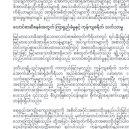
သံချေးကာကွယ်မှုသည် အောက်ပိုင်းအာရုံခံကိရိယာများနှင့် ထိန်းညှ
ဖိအားထိန်းညှိကိရိယာများရှိ အသေးစိတ်သည်းခံနိုင်စွမ်းများကို ထိ
ကိရိယာများသည် အာရုံခံအစိတ်အပိုင်းများကို တည်ငြိမ်စေရန် ကူညီပ
ရှာဖွေမှုအမှားများ နည်းပါးလာခြင်းနှင့် လောင်စာဆီပို့ဆောင်ရေးကွင်
လောင်စာဆီစနစ်အတွက် ကြာရှည်ခံမှုနှင့် ကုန်ကျစရိတ် သက်သာမှု
မြင့်မားသောဖိအားရှိသောလောင်စာစစ်ထုတ်ကိရိယာတွင် ရင်းနှီးမြှုပ်န
မြင့်မားသောဖိအားရှိသောပန့်များနှင့် အင်ဂျက်တာများကို အစားထိုး
တင်းကျပ်စွာပေါင်းစပ်ထားသောကြောင့် အစားထိုးပစ္စည်းများသည် လုပ်အာ
ခြင်းဖြင့် မြင့်မားသောဖိအားရှိသော စစ်ထုတ်ကိရိယာသည် ချို့ယွင်းမ
လည်ပတ်သောအင်ဂျင်တစ်ခုသည် လောင်စာပို့ဆောင်မှုနှင့်ဆက်စပ်သော 
ဒုတိယချို့ယွင်းမှုများကို ကာကွယ်ခြင်းမှလည်း ကုန်ကျစရိတ် 
အောက်ဆီဂျင်အာရုံခံကိရိယာ အညစ်အကြေးကြောင့် catalytic con
သက်ရောက်မှုများသည် ကနဦးပြဿနာကို ပိုမိုဆိုးရွားစေပြီး ကုန်ကျစ
အကြောင်းရင်းဖြစ်သည့် ညစ်ညမ်းသောလောင်စာဆီဖြစ်သည့် အရင်းအမြ
အဆောက်အအုံဟောင်းများရှိသော ပတ်ဝန်းကျင်များတွင် filter သည် 
ပေးသည်။ ၎င်းသည် စီးပွားဖြစ်လုပ်ငန်းများ၊ စိုက်ပျိုးရေးစက်ယ
တန်ဖိုးရှိပါသည်။
ရေရှည်အကျိုးကျေးဇူးများကို အစိတ်အပိုင်းအစားထိုးမှုနည်းပါးခြင်းဖြင့
လောင်စာဆီစစ်ထုတ်ခြင်းပါဝင်သည့် မှတ်တမ်းတင်ထားသော ပြုပြင်ထိန်းသိ
သောကြောင့်ဖြစ်သည်။ ထို့အပြင်၊ စစ်ထုတ်ကိရိယာအစားထိုးခြင်းပါဝင်သည့်
ငွေကြေးဆိုင်ရာယုတ္တိဗေဒမှာ ရှင်းပါသည်- ကုန်ကျစရိတ်နည်းသ