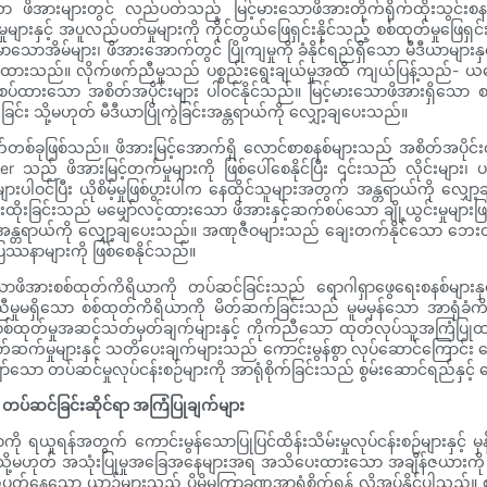
သော ဖိအားများတွင် လည်ပတ်သည့် မြင့်မားသောဖိအားတိုက်ရိုက်ထိုးသွင်းစ
ျားနှင့် အပူလည်ပတ်မှုများကို ကိုင်တွယ်ဖြေရှင်းနိုင်သည့် စစ်ထုတ်မှုဖြ
်များ၊ ဖိအားအောက်တွင် ပြိုကျမှုကို ခံနိုင်ရည်ရှိသော မီဒီယာများနှင့် တုန်
ုတ်ထားသည်။ လိုက်ဖက်ညီမှုသည် ပစ္စည်းရွေးချယ်မှုအထိ ကျယ်ပြန့်သည်- ယန
ာစပ်ထားသော အစိတ်အပိုင်းများ ပါဝင်နိုင်သည်။ မြင့်မားသောဖိအားရှိသော
ြင်း သို့မဟုတ် မီဒီယာပြိုကွဲခြင်းအန္တရာယ်ကို လျှော့ချပေးသည်။
ဖြစ်သည်။ ဖိအားမြင့်အောက်ရှိ လောင်စာစနစ်များသည် အစိတ်အပိုင်းတစ်ခ
 သည် ဖိအားမြင့်တက်မှုများကို ဖြစ်ပေါ်စေနိုင်ပြီး ၎င်းသည် လိုင်းများ၊ ပန့်
ပါဝင်ပြီး ယိုစိမ့်မှုဖြစ်ပွားပါက နေထိုင်သူများအတွက် အန္တရာယ်ကို လျှ
အစားထိုးခြင်းသည် မမျှော်လင့်ထားသော ဖိအားနှင့်ဆက်စပ်သော ချို့ယွင်းမှုများ
ှုအန္တရာယ်ကို လျှော့ချပေးသည်။ အဏုဇီဝများသည် ချေးတက်နိုင်သော ဘေးထွက်ပစ္
်ရည်ပြဿနာများကို ဖြစ်စေနိုင်သည်။
ောဖိအားစစ်ထုတ်ကိရိယာကို တပ်ဆင်ခြင်းသည် ရောဂါရှာဖွေရေးစနစ်များနှ
်ညီမှုမရှိသော စစ်ထုတ်ကိရိယာကို မိတ်ဆက်ခြင်းသည် မူမမှန်သော အာရုံခံကိရ
့် စစ်ထုတ်မှုအဆင့်သတ်မှတ်ချက်များနှင့် ကိုက်ညီသော ထုတ်လုပ်သူအကြံပြ
ိတ်ဆက်မှုများနှင့် သတိပေးချက်များသည် ကောင်းမွန်စွာ လုပ်ဆောင်ကြောင်း 
သော တပ်ဆင်မှုလုပ်ငန်းစဉ်များကို အာရုံစိုက်ခြင်းသည် စွမ်းဆောင်ရည်နှင့် ဘ
် တပ်ဆင်ခြင်းဆိုင်ရာ အကြံပြုချက်များ
ရယူရန်အတွက် ကောင်းမွန်သောပြုပြင်ထိန်းသိမ်းမှုလုပ်ငန်းစဉ်များနှင့် 
သို့မဟုတ် အသုံးပြုမှုအခြေအနေများအရ အသိပေးထားသော အချိန်ဇယားကို 
်နေသော ယာဉ်များသည် ပိုမိုမကြာခဏအာရုံစိုက်ရန် လိုအပ်နိုင်ပါသည်။ စစ