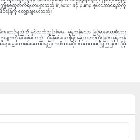
့် ဤစစ်ထုတ်ကိရိယာများသည် injector နှင့် pump စွမ်းဆောင်ရည်ကို
နိုင်ခြေကို လျှော့ချပေးသည်။
ွမ်းဆောင်ရည်ကို နှစ်သက်သူဖြစ်စေ—မှန်ကန်သော မြင့်မားသောဖိအား
များကို ပေးစွမ်းသည်။ ပုံမှန်စစ်ဆေးခြင်းနှင့် အစားထိုးခြင်း၊ မှန်ကန်
ာမွေ့သောစွမ်းဆောင်ရည်၊ အစိတ်အပိုင်းသက်တမ်းပိုရှည်ခြင်း၊ ပိုမို