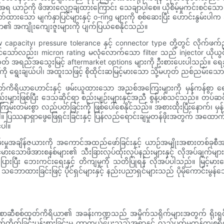
ားအရ ယာဉ်ကို ဖိအားလျှော့ချထားကြောင်း သေချာပါစေ။ ယိုစိမ့်မှုကင်းစင်သေ
ခတ်ထားသော မျက်နှာပြင်များနှင့် o-ring များကို စစ်ဆေးပြီး ဟောင်းနွမ
ကိရိယာ၏ အကျိုးကျေးဇူးများကို ပျက်ပြယ်စေနိုင်သည်။
flow capacity၊ pressure tolerance နှင့် connector type တို့တွင် လိုက
င်သော်လည်း၊ micron rating မလုံလောက်သော filter သည် injector ယိုယွင်း
တ် အရည်အသွေးမြင့် aftermarket options များကို ဦးစားပေးပါသည်။ ရေ
းကို ရွေးချယ်ပါ၊ အထူးသဖြင့် စိုထိုင်းဆမြင့်မားသော သို့မဟုတ် ညစ်ညမ်းသေ
တ်ကိရိယာဟောင်းနှင့် ဖမ်းယူထားသော အညစ်အကြေးများကို မှန်ကန်စွာ ရေနုတ်
များဖြစ်ပြီး ဒေသဆိုင်ရာ စည်းမျဉ်းများနှင့်အညီ စွန့်ပစ်သင့်သည်။ တပ်ဆင
 ကြမ်းတမ်းစွာ လည်ပတ်ခြင်းကို ဖြစ်ပေါ်စေနိုင်သည်။ အစားထိုးပြီးနောက်၊
်ပါ။ ပြဿနာရှာဖွေဖြေရှင်းခြင်းနှင့် ပြန်လည်ရောင်းချမှုတန်ဖိုးအတွက် အထေ
်ပါ။
်းမှုအချိန်ဇယားကို အကောင်အထည်ဖော်ခြင်းနှင့် ယာဉ်အမျိုးအစားတစ်ခုစီအတွ
ားသောဖိအားစနစ်များ၏ သီးခြားလုပ်ထုံးလုပ်နည်းများနှင့် လိုအပ်ချက်မ
ွဲပြားပြီး ဘေးကင်းရေးနှင့် တိကျမှုကို သတိပြုရန် လိုအပ်ပါသည်။ မြင့်
ာထားခြင်းဖြင့် ပိုင်ရှင်များနှင့် နည်းပညာရှင်များသည် ပိုမိုကောင်းမွန်
ာင်စာဆီစစ်ထုတ်ကိရိယာ၏ အခန်းကဏ္ဍသည် အမှိုက်သရိုက်များအတွက် ရို
ွတ်တိုက်ခြင်းပွန်းစားခြင်းမှ ကာကွယ်ပေးသည့်အရာနှင့် လည်ပတ်မှုကုန်ကျစရိတ်