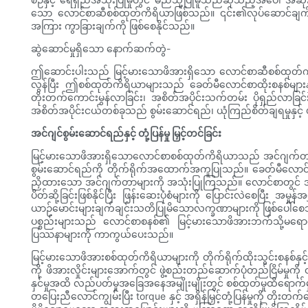
သော လောင်စာဆီစစ်ထုတ်ကိရိယာဖြစ်သည်။ ၎င်း၏လုပ်ဆောင်ချက်နှင့်
အကြား ကွာခြားချက်ကို ဖြစ်စေနိုင်သည်။
ဆွဲဆောင်မှုရှိသော နောက်ဆက်တွဲ-
ဤဆောင်းပါးသည် မြင့်မားသောဖိအားရှိသော လောင်စာဆီစစ်ထုတ်ကိ
လွန်ပြီး ဤစစ်ထုတ်ကိရိယာများသည် ခေတ်မီလောင်စာထိုးစနစ်များနှင့် 
တိုးတက်ကောင်းမွန်လာခြင်း၊ အစိတ်အပိုင်းသက်တမ်း ပိုရှည်လာခြင်
အစိတ်အပိုင်းငယ်တစ်ခုသည် စွမ်းဆောင်ရည်၊ ယုံကြည်စိတ်ချရမှုနှ
အင်ဂျင်စွမ်းဆောင်ရည်နှင့် တုံ့ပြန်မှု မြှင့်တင်ခြင်း
မြင့်မားသောဖိအားရှိသောလောင်စာစစ်ထုတ်ကိရိယာသည် အင်ဂျက်တာမျ
စွမ်းဆောင်ရည်ကို တိုက်ရိုက်အထောက်အကူပြုသည်။ ခေတ်မီလောင်
ညှိထားသော အင်ဂျက်တာများကို အသုံးပြုကြသည်။ လောင်စာတွင် အမှုန
ပိတ်ဆို့ခြင်းဖြစ်နိုင်ပြီး ဖြန်းဆေးပုံစံများကို ပြောင်းလဲစေပြီ
ယာဉ်မောင်းများချက်ချင်းသတိပြုမိသောလက္ခဏာများကို ဖြစ်ပေါ်စေသည်။ လီဗ
ပစ္စည်းများသည် လောင်စာစနစ်၏ မြင့်မားသောဖိအားဘက်သို့မရောက
ပြဿနာများကို ကာကွယ်ပေးသည်။
မြင့်မားသောဖိအားစစ်ထုတ်ကိရိယာများကို တိုက်ရိုက်ထိုးသွင်းစနစ်နှင
ကို ဖိအားလှိုင်းများအောက်တွင် ဖွဲ့စည်းတည်ဆောက်ပုံတည်ငြိမ်မှုက
နှင်မှုအထိ လည်ပတ်မှုအခြေအနေအမျိုးမျိုးတွင် စစ်ထုတ်မှုထိရောက်မ
တပြေးညီလောင်ကျွမ်းပြီး torque နှင့် အရှိန်မြှင့်တုံ့ပြန်မှုကို