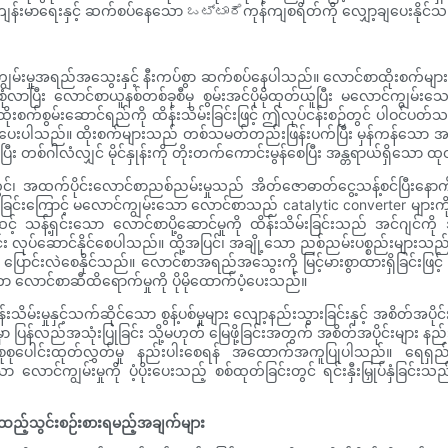
နစ်ကျန်းမာရေးနှင့် ဆက်စပ်နေသော ಒಟ್ಟಾರೆကုန်ကျစရိတ်ကို လျှော့ချပေးနိုင်
ကျွမ်းမှုအရည်အသွေးနှင့် နီးကပ်စွာ ဆက်စပ်နေပါသည်။ လောင်စာထိုးစက်မျာ
စုံလာပြီး လောင်စာယူနစ်တစ်ခုစီမှ စွမ်းအင်ပိုမိုထုတ်ယူပြီး မလောင်ကျွမ်းသေး
စွမ်းဆောင်ရည်ကို ထိန်းသိမ်းခြင်းဖြင့် ဤလုပ်ငန်းစဉ်တွင် ပါဝင်ပတ်သက်ပ
ာကွယ်ပေးပါသည်။ ထိုးစက်များသည် တစ်သမတ်တည်းဖြန်းပက်ပြီး မှန်ကန်သ
ထားပြီး တစ်ဂါလံလျှင် မိုင်နှုန်းကို တိုးတက်ကောင်းမွန်စေပြီး အန္တရာယ်ရှိသော 
ွင်၊ အထက်ပိုင်းလောင်စာညစ်ညမ်းမှုသည် အိတ်ဇောဓာတ်ငွေ့သန့်စင်ပြီးနောက်
င်းကြောင့် မလောင်ကျွမ်းသော လောင်စာသည် catalytic converter များကို ဝန်ပိစ
စ်ဆင့် သန့်ရှင်းသော လောင်စာပို့ဆောင်မှုကို ထိန်းသိမ်းခြင်းသည် အင်ဂျင်က
်း လုပ်ဆောင်နိုင်စေပါသည်။ ထို့အပြင်၊ အချို့သော ညစ်ညမ်းပစ္စည်းများသည်
ားကို ပြောင်းလဲစေနိုင်သည်။ လောင်စာအရည်အသွေးကို မြင့်မားစွာထားရှိခြင်
 လောင်စာဆီထိရောက်မှုကို ပိုမိုထောက်ပံ့ပေးသည်။
ိမ်းမှုနှင့်သက်ဆိုင်သော စွန့်ပစ်မှုများ လျော့နည်းသွားခြင်းနှင့် အစိတ်အပို
ြန်လည်အသုံးပြုခြင်း သို့မဟုတ် မြေဖို့ခြင်းအတွက် အစိတ်အပိုင်းများ နည်းပါးသ
ပေါင်းထုတ်လွှတ်မှု နည်းပါးစေရန် အထောက်အကူပြုပါသည်။ ရေရှည်တည်တံ့
ာင်ကျွမ်းမှုကို ပံ့ပိုးပေးသည့် စစ်ထုတ်ခြင်းတွင် ရင်းနှီးမြှုပ်နှံခြင်းသ
ာ ထည့်သွင်းစဉ်းစားရမည့်အချက်များ