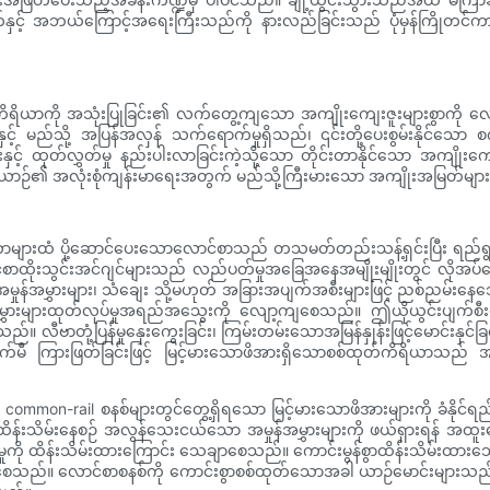
 အဘယ်ကြောင့်အရေးကြီးသည်ကို နားလည်ခြင်းသည် ပုံမှန်ကြိုတင်ကာကွယ်ထိန
ရိယာကို အသုံးပြုခြင်း၏ လက်တွေ့ကျသော အကျိုးကျေးဇူးများစွာကို လေ
မည်သို့ အပြန်အလှန် သက်ရောက်မှုရှိသည်၊ ၎င်းတို့ပေးစွမ်းနိုင်သော စက်ပိုင
းနှင့် ထုတ်လွှတ်မှု နည်းပါးလာခြင်းကဲ့သို့သော တိုင်းတာနိုင်သော အကျိ
င့် ယာဉ်၏ အလုံးစုံကျန်းမာရေးအတွက် မည်သို့ကြီးမားသော အကျိုးအမြတ်မျာ
ားထံ ပို့ဆောင်ပေးသောလောင်စာသည် တသမတ်တည်းသန့်ရှင်းပြီး ရည်ရွယ်ထားသ
စာထိုးသွင်းအင်ဂျင်များသည် လည်ပတ်မှုအခြေအနေအမျိုးမျိုးတွင် လို
်အမွှားများ၊ သံချေး သို့မဟုတ် အခြားအပျက်အစီးများဖြင့် ညစ်ညမ်းနေသောအ
း အမှုန်အမွှားများထုတ်လုပ်မှုအရည်အသွေးကို လျော့ကျစေသည်။ ဤယိုယွင်းပျက်စ
ာတုံ့ပြန်မှုနှေးကွေးခြင်း၊ ကြမ်းတမ်းသောအမြန်နှုန်းဖြင့်မောင်းနှင်ခြင်း၊ မ
်မီ ကြားဖြတ်ခြင်းဖြင့် မြင့်မားသောဖိအားရှိသောစစ်ထုတ်ကိရိယာသည် အ
့် common-rail စနစ်များတွင်တွေ့ရှိရသော မြင့်မားသောဖိအားများကို ခံနိုင်ရ
ို ထိန်းသိမ်းနေစဉ် အလွန်သေးငယ်သော အမှုန်အမွှားများကို ဖယ်ရှားရန် အထူ
ှုကို ထိန်းသိမ်းထားကြောင်း သေချာစေသည်။ ကောင်းမွန်စွာထိန်းသိမ်းထားသေ
 တိုးတက်စေသည်။ လောင်စာစနစ်ကို ကောင်းစွာစစ်ထုတ်သောအခါ ယာဉ်မောင်းများသည် 