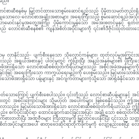
်မည်။
စာဆီစနစ်မှ မြှင့်တင်ထားသောစွမ်းဆောင်ရည်သည် ပိုမိုတသမတ်တည်းရှိသော ပါ
တိကျသောလေ-လောင်စာအချိုးအစားများ အရေးကြီးသည့် စွမ်းဆောင်ရည်အသုံးချမှ
င်သောမောင်းနှင်မှုအတွေ့အကြုံ၊ ပိုမိုကောင်းမွန်သော အအေးစတင်မှုနှင့် ရုတ
ာသည် လောင်စာဆီစနစ်၏ ကျန်အစိတ်အပိုင်းများကို ၎င်း၏ဒီဇိုင်းထုတ်
ာမှ လာနိုင်သည်- ပျက်စီးနေသော သိုလှောင်ကန်များ၊ ထုတ်လုပ်မှုအကြွင်းအ
ျားသည် အရွယ်အစားနှင့် ပါဝင်မှုတွင် ကွဲပြားပြီး အနည်အနှစ်များ၏ ပိုကြီး
အားရှိသော လောင်စာဆီစစ်ထုတ်ကိရိယာများသည် အစိုင်အခဲအမှုန်များကို ရုပ
ေးစေခြင်းဖြင့် အရေးကြီးသော ကာကွယ်ရေးမျဉ်းကို ပေးစွမ်းသည်။ မြင့်မားသော
းသောဖိအားရှိသော ပန့်များနှင့် အင်ဂျက်တာများကဲ့သို့သော အာရုံခံနိုင်သော အ
တ်သောကြောင့် ပျက်စီးစေပါသည်။ ၎င်းတို့သည် လောင်စာဆီပန့်များနှင့် အင်ဂ
ုင်းများတွင် အစင်းကြောင်းများ သို့မဟုတ် အပေါက်များ ဖြစ်စေနိုင်သည်။ ဤ
သည်။ မြင့်မားသောဖိအားရှိသော လောင်စာဆီစစ်ထုတ်ကိရိယာသည် ဤမြင့်မ
စေသည်။ စက်ပိုင်းဆိုင်ရာ ထောင်ချောက်ဆင်ခြင်းအပြင်၊ အချို့သော စစ်ထုတ်
ားတတ်ပြီး အဏုဇီဝများ ကြီးထွားမှုကို မြှင့်တင်ပေးနိုင်ပြီး ၎င်းသည် သတ္တု
ိတ်အပိုင်းများအပေါ် ဓာတုဗေဒဆိုင်ရာတိုက်ခိုက်မှုကို လျော့နည်းစေပြီး လေ