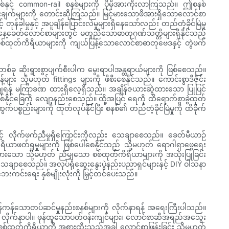
နစ်နှင့် common-rail စနစ်များကို ပိုမိုအားကိုးလာကြသည်။ ဤစနစ်
ေရှင်းချက်များကို တောင်းဆိုကြသည်။ မြင့်မားသောဖိအားရှိသောလောင်စာ
ခါမှုနှင့် အပူချိန်ပြောင်းလဲမှုများရှိနေသော်လည်း တည်တံ့ခိုင်မြဲမှု
ေ့ခေတ်လောင်စာများတွင် မတူညီသောဓာတုဂုဏ်သတ္တိများရှိနိုင်သည့်
 စစ်ထုတ်ကိရိယာများကို ကျယ်ပြန့်သောလောင်စာဓာတုဗေဒနှင့် တွဲဖက်
ု ဆိုးရွားစွာပျက်စီးပါက မွေးရာပါအန္တရာယ်များကို ဖြစ်စေသည်။
များ သို့မဟုတ် fittings များကို ဖိစီးစေနိုင်သည်။ ကောင်းစွာဒီဇိုင်း
ော့ချရန် မကြာခဏ ထားရှိလေ့ရှိသည်။ အချိန်ဇယားဆွဲထားသော ပြုပြင်
ဖြစ်နိုင်ခြေကို လျော့နည်းစေသည်။ ထို့အပြင် ရေကို ထိရောက်စွာခွဲထုတ်
စည်းများကို ထုတ်လုပ်နိုင်ပြီး စနစ်၏ တည်တံ့ခိုင်မြဲမှုကို ထိခိုက်
င့် လိုက်ဖက်ညီမှုရှိကြောင်းကိုလည်း သေချာစေသည်။ ခေတ်မီယာဉ်
ိယာဖတ်ရှုမှုများကို ဖြစ်ပေါ်စေနိုင်သည် သို့မဟုတ် ရောဂါရှာဖွေရေး
ုထားသော သို့မဟုတ် ညီမျှသော စစ်ထုတ်ကိရိယာများကို အသုံးပြုခြင်း
သေချာစေသည်။ အလုပ်ရုံဆွေးနွေးပွဲနည်းပညာရှင်များနှင့် DIY ဝါသနာ
ေးကင်းရေး နှစ်မျိုးလုံးကို မြှင့်တင်ပေးသည်။
မှန်ကန်သောတပ်ဆင်မှုနည်းစနစ်များကို လိုက်နာရန် အရေးကြီးပါသည်။
လိုက်နာပါ။ ဖုန်ထူသောပတ်ဝန်းကျင်များ၊ လောင်စာဆီအရည်အသွေး
်ထုတ်ကိရိယာကို အစားထိုးသည့်အခါ လောင်စာဖြန်းခြင်း သို့မဟုတ်