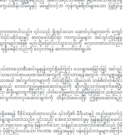
်းသိမ်းမှုနှင့် မမျှော်လင့်ဘဲ ကုန်ကျစရိတ်များသော ပြုပြင်မှု
့လာထားပါသည်။ ၎င်းသည် ရိုးရှင်းသော ဆောင်ပုဒ်များထက် ကျော်
်းဆိုင်ရာနှင့် ဓာတုဗေဒဆိုင်ရာ ကာကွယ်မှုများ၊ အင်ဂျင်တုံ့ပြန်မှု
ုးကျေးဇူးများအဖြစ် မည်သို့ပြောင်းလဲသွားသည်ကို လေ့လာထားပါသည်။
း ရရှိစေနိုင်သည်ကို လေ့လာရန် ဆက်လက်ဖတ်ရှုပါ။
ောစီးဆင်းမှုနှုန်းတွင်ရှိကြောင်း သေချာစေခြင်းဖြင့် အင်ဂျင်
အပ်သောလောင်စာပမာဏအတိအကျကို တိုင်းတာရန်အတွက် တိကျစွာချိန်
ခါ အင်ဂျက်တာများကို ပိတ်ဆို့ခြင်း သို့မဟုတ် တစ်စိတ်တစ်ပိုင်း
ီးမှုသည် လောင်ကျွမ်းမှုစွမ်းဆောင်ရည်ကို ဆိုးကျိုးသက်ရောက်စေပြီး
ီးခိုးများထွက်ခြင်းနှင့် ပါဝါပေးပို့မှုမတည်မငြိမ်ဖြစ်ခြင်း။ ညစ်ညမ်း
င်ဂျက်တာလုပ်ဆောင်ချက်ကို ထိန်းသိမ်းပေးပြီး ဤစွမ်းဆောင်ရည်
ည်ရှိစေရန် ဒီဇိုင်းထုတ်ထားသည်။ ၎င်းတို့၏ မီဒီယာနှင့် တည်ဆောက်ပုံ
းရွေးချယ်ထားသည်။ ၎င်းသည် အေးသောစတင်မှုမှ မြန်နှုန်းမြင့်မောင်း
ာ injectors များမှ ဖြန်းပက်သော သန့်ရှင်းသောလောင်စာဆီသည် ပိုမို
ပိုမိုကြည်လင်သော throttle အပြုအမူနှင့် ဝန်ပြောင်းလဲမှုများအကြား