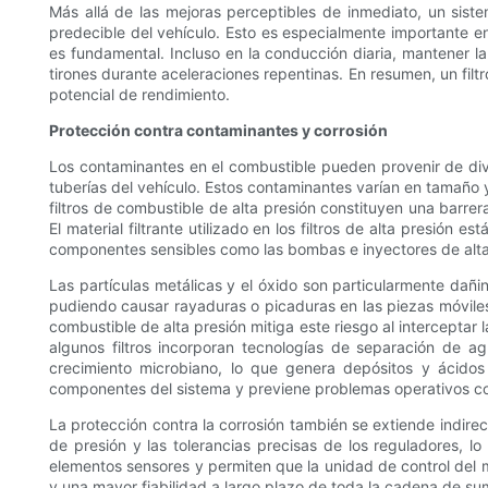
Más allá de las mejoras perceptibles de inmediato, un sis
predecible del vehículo. Esto es especialmente importante e
es fundamental. Incluso en la conducción diaria, mantener l
tirones durante aceleraciones repentinas. En resumen, un fil
potencial de rendimiento.
Protección contra contaminantes y corrosión
Los contaminantes en el combustible pueden provenir de dive
tuberías del vehículo. Estos contaminantes varían en tamañ
filtros de combustible de alta presión constituyen una barrer
El material filtrante utilizado en los filtros de alta presión
componentes sensibles como las bombas e inyectores de alta
Las partículas metálicas y el óxido son particularmente dañ
pudiendo causar rayaduras o picaduras en las piezas móviles. 
combustible de alta presión mitiga este riesgo al intercepta
algunos filtros incorporan tecnologías de separación de a
crecimiento microbiano, lo que genera depósitos y ácido
componentes del sistema y previene problemas operativos com
La protección contra la corrosión también se extiende indire
de presión y las tolerancias precisas de los reguladores, lo
elementos sensores y permiten que la unidad de control del m
y una mayor fiabilidad a largo plazo de toda la cadena de su