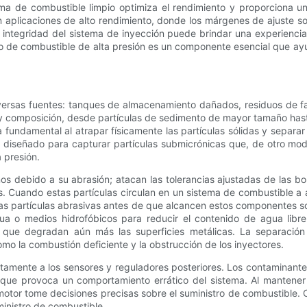
tema de combustible limpio optimiza el rendimiento y proporciona
n aplicaciones de alto rendimiento, donde los márgenes de ajuste so
a integridad del sistema de inyección puede brindar una experienc
tro de combustible de alta presión es un componente esencial que a
rsas fuentes: tanques de almacenamiento dañados, residuos de fabr
o y composición, desde partículas de sedimento de mayor tamaño ha
a fundamental al atrapar físicamente las partículas sólidas y separa
 está diseñado para capturar partículas submicrónicas que, de otro mod
 presión.
inos debido a su abrasión; atacan las tolerancias ajustadas de las 
Cuando estas partículas circulan en un sistema de combustible a alta
r las partículas abrasivas antes de que alcancen estos componentes 
gua o medios hidrofóbicos para reducir el contenido de agua libr
s que degradan aún más las superficies metálicas. La separación
o la combustión deficiente y la obstrucción de los inyectores.
ctamente a los sensores y reguladores posteriores. Los contaminant
 que provoca un comportamiento errático del sistema. Al mantener el 
otor tome decisiones precisas sobre el suministro de combustible. 
ministro de combustible.