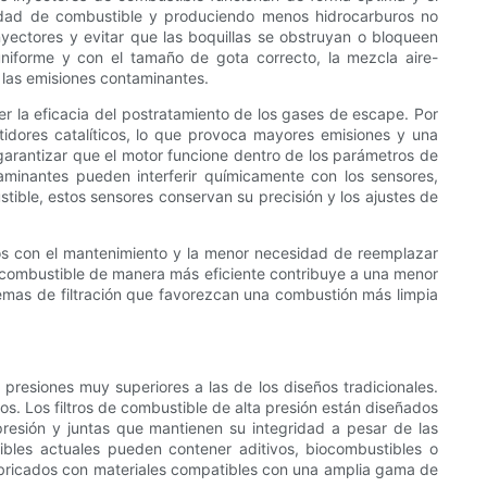
idad de combustible y produciendo menos hidrocarburos no
nyectores y evitar que las boquillas se obstruyan o bloqueen
uniforme y con el tamaño de gota correcto, la mezcla aire-
 las emisiones contaminantes.
r la eficacia del postratamiento de los gases de escape. Por
idores catalíticos, lo que provoca mayores emisiones y una
 garantizar que el motor funcione dentro de los parámetros de
minantes pueden interferir químicamente con los sensores,
stible, estos sensores conservan su precisión y los ajustes de
dos con el mantenimiento y la menor necesidad de reemplazar
 combustible de manera más eficiente contribuye a una menor
sistemas de filtración que favorezcan una combustión más limpia
esiones muy superiores a las de los diseños tradicionales.
cos. Los filtros de combustible de alta presión están diseñados
 presión y juntas que mantienen su integridad a pesar de las
ibles actuales pueden contener aditivos, biocombustibles o
abricados con materiales compatibles con una amplia gama de