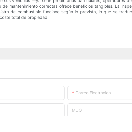
de sus vehículos —ya sean propietarios particulares, operadores de f
 de mantenimiento correctas ofrece beneficios tangibles. La inspe
nistro de combustible funcione según lo previsto, lo que se tradu
oste total de propiedad.
Correo Electrónico
MOQ