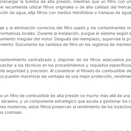
brecargar la bomba de alta presión, mientras que un filtro con un
Se recomienda utilizar filtros originales o de alta calidad del mer
ción de agua, elija filtros con medios hidrófobos o trampas de agu
e y la eliminación correctos del filtro usado y los contaminantes r
normativas locales. Durante la instalación, purgue el sistema según 
amiento irregular del motor. Después del reemplazo, supervise la p
ento. Documente los cambios de filtro en los registros de mantenim
antenimiento centralizado y disponer de los filtros adecuados pa
acitar a los técnicos en los procedimientos y requisitos específicos
de seguridad y precisión. Al considerar el filtrado de combustible d
icos pueden maximizar las ventajas de una mejor protección, rendimie
de un filtro de combustible de alta presión va mucho más allá de un
y abrasivo, y un componente estratégico que ayuda a gestionar los co
res modernos, estos filtros preservan el rendimiento de los inyect
es costosas.