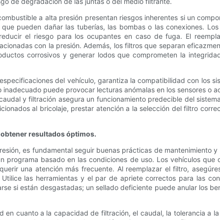
o de degradación de las juntas o del medio filtrante.
mbustible a alta presión presentan riesgos inherentes si un compon
 que pueden dañar las tuberías, las bombas o las conexiones. Los 
educir el riesgo para los ocupantes en caso de fuga. El reemplaz
acionadas con la presión. Además, los filtros que separan eficazment
roductos corrosivos y generar lodos que comprometen la integrida
as especificaciones del vehículo, garantiza la compatibilidad con los
ltro inadecuado puede provocar lecturas anómalas en los sensores o ac
caudal y filtración asegura un funcionamiento predecible del sistem
icionados al bricolaje, prestar atención a la selección del filtro cor
 obtener resultados óptimos.
resión, es fundamental seguir buenas prácticas de mantenimiento y té
un programa basado en las condiciones de uso. Los vehículos que o
querir una atención más frecuente. Al reemplazar el filtro, asegúr
 Utilice las herramientas y el par de apriete correctos para las con
se si están desgastadas; un sellado deficiente puede anular los benefic
ad en cuanto a la capacidad de filtración, el caudal, la tolerancia a 