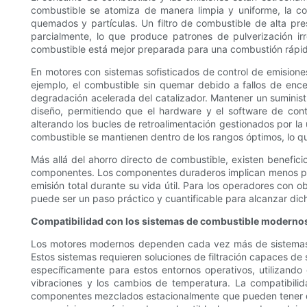
combustible se atomiza de manera limpia y uniforme, la 
quemados y partículas. Un filtro de combustible de alta pre
parcialmente, lo que produce patrones de pulverización ir
combustible está mejor preparada para una combustión rápida
En motores con sistemas sofisticados de control de emisione
ejemplo, el combustible sin quemar debido a fallos de enc
degradación acelerada del catalizador. Mantener un suministr
diseño, permitiendo que el hardware y el software de con
alterando los bucles de retroalimentación gestionados por la 
combustible se mantienen dentro de los rangos óptimos, lo qu
Más allá del ahorro directo de combustible, existen benefi
componentes. Los componentes duraderos implican menos piez
emisión total durante su vida útil. Para los operadores con ob
puede ser un paso práctico y cuantificable para alcanzar dich
Compatibilidad con los sistemas de combustible modernos
Los motores modernos dependen cada vez más de sistemas de
Estos sistemas requieren soluciones de filtración capaces de s
específicamente para estos entornos operativos, utilizando 
vibraciones y los cambios de temperatura. La compatibilid
componentes mezclados estacionalmente que pueden tener dif