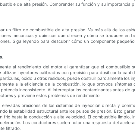
ombustible de alta presión. Comprender su función y su importancia
ar un filtro de combustible de alta presión. Va más allá de los esl
ciones mecánicas y químicas que ofrecen y cómo se traducen en ben
siones. Siga leyendo para descubrir cómo un componente pequeño 
s.
mente al rendimiento del motor al garantizar que el combustible s
utilizan inyectores calibrados con precisión para dosificar la cant
tículas, óxido u otros residuos, puede obstruir parcialmente los in
amente a la eficiencia de la combustión, lo que provoca síntomas 
e potencia inconsistente. Al interceptar los contaminantes antes de 
nyectores y previene estos problemas de rendimiento.
s elevadas presiones de los sistemas de inyección directa y common
do la estabilidad estructural ante los pulsos de presión. Esto garan
 frío hasta la conducción a alta velocidad. El combustible limpio,
aceleración. Los conductores suelen notar una respuesta del aceler
e filtrado.