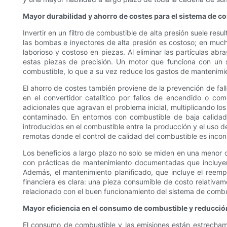
Mayor durabilidad y ahorro de costes para el sistema de c
Invertir en un filtro de combustible de alta presión suele res
las bombas e inyectores de alta presión es costoso; en mu
laborioso y costoso en piezas. Al eliminar las partículas abr
estas piezas de precisión. Un motor que funciona con un 
combustible, lo que a su vez reduce los gastos de mantenimient
El ahorro de costes también proviene de la prevención de fa
en el convertidor catalítico por fallos de encendido o c
adicionales que agravan el problema inicial, multiplicando los
contaminado. En entornos con combustible de baja calidad
introducidos en el combustible entre la producción y el uso 
remotas donde el control de calidad del combustible es incon
Los beneficios a largo plazo no solo se miden en una menor 
con prácticas de mantenimiento documentadas que incluyen 
Además, el mantenimiento planificado, que incluye el reempl
financiera es clara: una pieza consumible de costo relativam
relacionado con el buen funcionamiento del sistema de combu
Mayor eficiencia en el consumo de combustible y reducció
El consumo de combustible y las emisiones están estrecham