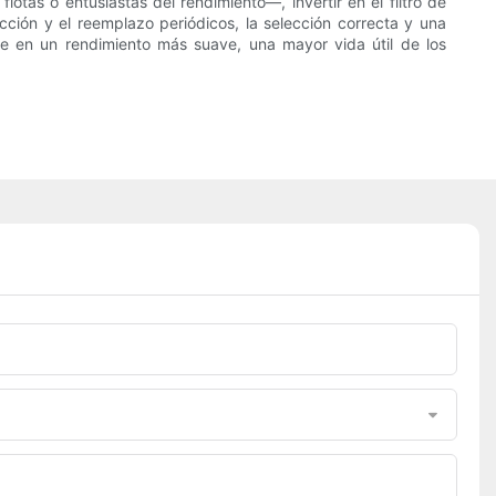
lotas o entusiastas del rendimiento—, invertir en el filtro de
cción y el reemplazo periódicos, la selección correcta y una
ce en un rendimiento más suave, una mayor vida útil de los