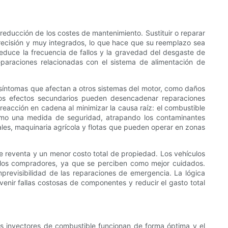
a reducción de los costes de mantenimiento. Sustituir o reparar
ecisión y muy integrados, lo que hace que su reemplazo sea
n reduce la frecuencia de fallos y la gravedad del desgaste de
paraciones relacionadas con el sistema de alimentación de
 síntomas que afectan a otros sistemas del motor, como daños
stos efectos secundarios pueden desencadenar reparaciones
a reacción en cadena al minimizar la causa raíz: el combustible
como una medida de seguridad, atrapando los contaminantes
ales, maquinaria agrícola y flotas que pueden operar en zonas
e reventa y un menor costo total de propiedad. Los vehículos
a los compradores, ya que se perciben como mejor cuidados.
mprevisibilidad de las reparaciones de emergencia. La lógica
venir fallas costosas de componentes y reducir el gasto total
s inyectores de combustible funcionan de forma óptima y el