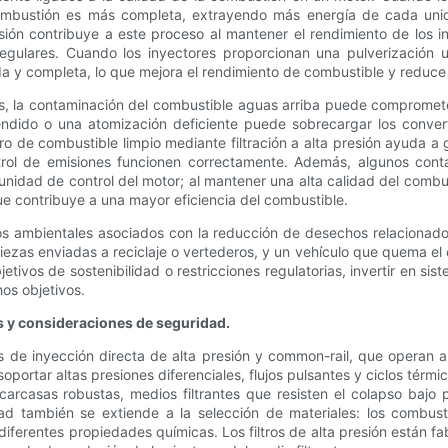
combustión es más completa, extrayendo más energía de cada un
sión contribuye a este proceso al mantener el rendimiento de los i
regulares. Cuando los inyectores proporcionan una pulverización 
 y completa, lo que mejora el rendimiento de combustible y reduce
s, la contaminación del combustible aguas arriba puede compromete
endido o una atomización deficiente puede sobrecargar los convert
o de combustible limpio mediante filtración a alta presión ayuda a
trol de emisiones funcionen correctamente. Además, algunos conta
unidad de control del motor; al mantener una alta calidad del combu
e contribuye a una mayor eficiencia del combustible.
cios ambientales asociados con la reducción de desechos relaciona
as enviadas a reciclaje o vertederos, y un vehículo que quema el
jetivos de sostenibilidad o restricciones regulatorias, invertir en 
os objetivos.
 y consideraciones de seguridad.
 inyección directa de alta presión y common-rail, que operan a pr
oportar altas presiones diferenciales, flujos pulsantes y ciclos térmi
carcasas robustas, medios filtrantes que resisten el colapso bajo
ad también se extiende a la selección de materiales: los combust
erentes propiedades químicas. Los filtros de alta presión están f