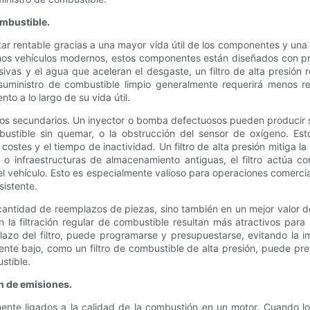
ombustible.
ultar rentable gracias a una mayor vida útil de los componentes y un
chos vehículos modernos, estos componentes están diseñados con pr
asivas y el agua que aceleran el desgaste, un filtro de alta presió
suministro de combustible limpio generalmente requerirá menos re
o a lo largo de su vida útil.
llos secundarios. Un inyector o bomba defectuosos pueden producir
ombustible sin quemar, o la obstrucción del sensor de oxígeno. E
 costes y el tiempo de inactividad. Un filtro de alta presión mitiga l
 o infraestructuras de almacenamiento antiguas, el filtro actúa 
del vehículo. Esto es especialmente valioso para operaciones comerci
sistente.
cantidad de reemplazos de piezas, sino también en un mejor valor d
la filtración regular de combustible resultan más atractivos par
azo del filtro, puede programarse y presupuestarse, evitando la i
ente bajo, como un filtro de combustible de alta presión, puede pre
stible.
n de emisiones.
ente ligados a la calidad de la combustión en un motor. Cuando lo