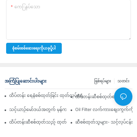
ကေြနပ်သော
စုံစမ်းစစ်ဆေးရေးကိုယခုပို့ပါ
အကြံပြုဆောင်းပါးများ
ဖြစ်ရပ်များ
သတင်း
ထိပ်တန်း ရေနံစစ်ထုတ်ခြင်း ထုတ်လုပ်ရေးကုမ္ပဏီများ- ပြည့်စုံသော ခြုံင
ထိပ်တန်းဆီစစ်ထုတ်စက် လက်ကားဖ
သင့်ယာဉ်မော်ဒယ်အတွက် မှန်ကန်သော ဆီစစ်ထုတ်စက်ကို ရွေးချယ်ခြင်း
Oil Filter လက်ကားစျေးကွက်ကို လမ
ထိပ်တန်းဆီစစ်ထုတ်သည့် ထုတ်လုပ်သူများနှင့် ၎င်းတို့၏ ဆန်းသစ်တီ
ဆီစစ်ထုတ်သူများ- သင့်လုပ်ငန်း