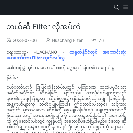
ဘယ်ဆီ Filter လိုအပ်လဲ
2023-07-06
Huachang Filter
76
ရေးသားသူ- HUACHANG -
တရုတ်နိုင်ငံတွင် အကောင်းဆုံး
မော်တော်ကား Filter ထုတ်လုပ်သူ
ခေါင်းစဉ်ခွဲ- မှန်ကန်သော ဆီစစ်ကို ရွေးချယ်ခြင်း၏ အရေးပါမှု
နိဒါန်း-
မော်တော်ယာဥ် ပြုပြင်ထိန်းသိမ်းမှုတွင် မကြာခဏ သတိမမူမိသော
အစိတ်အပိုင်းမှာ ဆီစစ်ခြင်း ဖြစ်သည်။ ကားပိုင်ရှင်များစွာသည်
၎င်း၏အရေးကြီးမှုနှင့် ဆီစစ်မှားသုံးခြင်းနှင့်ပတ်သက်၍ ဖြစ်နိုင်ခြေ
အန္တရာယ်များကို သတိမပြုမိကြပါ။ ဤဆောင်းပါးတွင်၊ သင့်ကား
အတွက် မှန်ကန်သော ဆီစစ်ကို ရွေးချယ်ခြင်းနှင့် စျေးကွက်တွင်ရရှိ
နိုင်သော အမျိုးအစားအမျိုးမျိုးကို လေ့လာစူးစမ်းခြင်း၏ အရေးပါမှု
ကို ဤဆောင်းပါးတွင် ကျွန်ုပ်တို့ အသေးစိပ်ဖော်ပြပါမည်။ ဒီတော့ ဆီ
စစ်စက်ရဲ့ အခန်းကဏ္ဍကို နားလည်ပြီး မှန်ကန်တဲ့ ပစ္စည်းကို ရွေးချယ်
ဖို့ ဘာကြောင့် အရေးကြီးလဲဆိုတာကို စလိုက်ရအောင်။