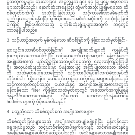
ပွတ်တိုက်မှုများ တိုးလာခြင်း၊ အပူလွန်ကဲခြင်း နှင့် ပြုပြင်မှု စရိတ်စက
များလာနိုင်သည်။ နောက်ဆုံးအနေဖြင့်၊ တွဲဖက်အသုံးပြု၍မရသော ဆီ
စစ်ထုတ်စက်ကို အသုံးပြုခြင်းသည် သင့်ကား၏အာမခံချက်ကို
ပျက်ပြယ်သွားစေနိုင်ပြီး မှားယွင်းသောအစိတ်အပိုင်းကို အသုံးပြုခြင်း
ကြောင့် ဖြစ်ပေါ်လာသည့် ပျက်စီးဆုံးရှုံးမှုများအတွက် သင့်တွင်
တာဝန်ရှိပါသည်။
3. သင့်ယာဉ်အတွက် မှန်ကန်သော ဆီစစ်ခြင်းကို ခွဲခြားသတ်မှတ်ခြင်း-
မှားယွင်းသောဆီစစ်ထုတ်ခြင်း၏ အကျိုးဆက်များကို ကျွန်ုပ်တို့
နားလည်သဘောပေါက်ပြီး သင့်မော်တော်ယာဉ်အတွက် မှန်ကန်သော
အမျိုးအစားကို မည်သို့ခွဲခြားသတ်မှတ်ရမည်ကို လေ့လာကြည့်ကြပါ
စို့။ အလွယ်ဆုံးနည်းလမ်းမှာ ပုံမှန်အားဖြင့် အကြံပြုထားသော ဆီစစ်
ကို သတ်မှတ်ပေးသောကြောင့် သင့်ကားပိုင်ရှင်၏လက်စွဲစာအုပ်ကို
တိုင်ပင်ပါ။ ထို့အပြင်၊ မော်တော်ယာဥ်ထုတ်လုပ်သူအများအပြားသည်
သင့်ကားထုတ်လုပ်သည့်၊ မော်ဒယ်နှင့် အင်ဂျင်အမျိုးအစားအတွက်
မှန်ကန်သော filter ကိုခွဲခြားသတ်မှတ်ရာတွင် အထောက်အကူပြုရန်
အွန်လိုင်းဒေတာဘေ့စ်များ သို့မဟုတ် ဖောက်သည်ဝန်ဆောင်မှု
hotlines များကို ပံ့ပိုးပေးပါသည်။
4. မတူညီသော ဆီစစ်ထုတ်စက် အမျိုးအစားများ-
ဆီစစ်ထုတ်ခြင်းများသည် အမျိုးအစားအမျိုးမျိုးရှိပြီး မှန်ကန်သော
ရွေးချယ်မှုသည် သင့်ယာဉ်၏လိုအပ်ချက်များနှင့် သင်၏မောင်းနှင်မှု
အခြေအနေများပေါ်တွင်မူတည်ပါသည်။ အသုံးများသောအမျိုးအစား