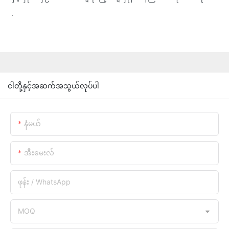
.
ငါတို့နှင့်အဆက်အသွယ်လုပ်ပါ
နံမယ်
အီးမေးလ်
ဖုန်း / WhatsApp
MOQ