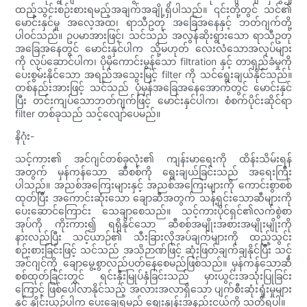
ထည့်သွင်းစဉ်းစားရမည့်အချက်အချို့ရှိပါသည်။ ၎င်းတို့တွင် သင်၏
မောင်းနှင်မှု အလေ့အထ၊ ရာသီဥတု အခြေအနေနှင့် ဘတ်ဂျက်တို့
ပါဝင်သည်။ ဥပမာအားဖြင့်၊ သင်သည် အလွန်ဆိုးရွားသော ရာသီဥတု
အခြေအနေတွင် မောင်းနှင်ပါက သို့မဟုတ် လေးလံသောအလုပ်များ
ကို လုပ်ဆောင်ပါက၊ ပိုမိုကောင်းမွန်သော filtration နှင့် တာရှည်ခံမှုကို
ပေးစွမ်းနိုင်သော အရည်အသွေးမြင့် filter ကို သင်ရွေးချယ်နိုင်သည်။
တစ်နည်းအားဖြင့် သင်သည် ပုံမှန်အခြေအနေအောက်တွင် မောင်းနှင်
ပြီး တင်းကျပ်သောဘတ်ဂျက်ဖြင့် မောင်းနှင်ပါက၊ စံစက်ပိုင်းဆိုင်ရာ
filter တစ်ခုသည် သင့်လျော်ပေမည်။
နိဂုံး-
သင့်ကား၏ အင်ဂျင်တစ်ခုလုံး၏ ကျန်းမာရေးကို ထိန်းသိမ်းရန်
အတွက် မှန်ကန်သော ဆီစစ်ကို ရွေးချယ်ခြင်းသည် အရေးကြီး
ပါသည်။ အညစ်အကြေးများနှင့် အညစ်အကြေးများကို ကောင်းစွာစစ်
ထုတ်ပြီး အကောင်းဆုံးသော ချောဆီအတွက် သန့်ရှင်းသောဆီများကို
ပေးဆောင်ကြောင်း သေချာစေသည်။ သင့်ကားပိုင်ရှင်၏လက်စွဲစာ
အုပ်ကို ကိုးကား၍ ရရှိနိုင်သော ဆီစစ်အမျိုးအစားအမျိုးမျိုးကို
နားလည်ပြီး သင့်ယာဉ်၏ သီးခြားလိုအပ်ချက်များကို ထည့်သွင်း
စဉ်းစားခြင်းဖြင့် သင်သည် အသိဉာဏ်ဖြင့် ဆုံးဖြတ်ချက်ချနိုင်ပြီး သင့်
အင်ဂျင်ကို ချောမွေ့စွာလည်ပတ်နေစေမည်ဖြစ်သည်။ မှန်ကန်သောဆီ
စစ်ထုတ်ခြင်းတွင် ရင်းနှီးမြုပ်နှံခြင်းသည် မှားယွင်းအသုံးပြုခြင်း
ကြောင့် ဖြစ်ပေါ်လာနိုင်သည့် အလားအလာရှိသော ပျက်စီးဆုံးရှုံးမှုများ
နှင့် နှိုင်းယှဉ်ပါက ပေးချေရမည့် စျေးနှုန်းအနည်းငယ်ကို သတိရပါ။