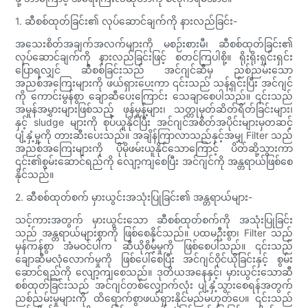
1. ဆီစစ်ထုတ်ခြင်း၏ လုပ်ဆောင်ချက်ကို နားလည်ခြင်း-
အသေးစိတ်အချက်အလက်များကို မစဉ်းစားမီ၊ ဆီစစ်ထုတ်ခြင်း၏
လုပ်ဆောင်ချက်ကို နားလည်ခြင်းဖြင့် စတင်ကြပါစို့။ ရိုးရိုးရှင်းရှင်း
ပြောရလျှင် ဆီစစ်ခြင်းသည် အင်ဂျင်ဆီမှ ညစ်ညမ်းသော
အညစ်အကြေးများကို ဖယ်ရှားပေးကာ ၎င်းသည် သန့်ရှင်းပြီး အင်ဂျင်
ကို ကောင်းမွန်စွာ ချောဆီပေးကြောင်း သေချာစေပါသည်။ ၎င်းသည်
အမှုန်အမွှားများဖြစ်သည့် ဖုန်မှုန့်များ၊ သတ္တုမုတ်ဆိတ်ရိတ်ခြင်းများ၊
နှင့် sludge များကို စုပ်ယူနိုင်ပြီး အင်ဂျင်အစိတ်အပိုင်းများမှတဆင့်
ပျံ့နှံ့မှုကို တားဆီးပေးသည်။ အချိန်ကြာလာသည်နှင့်အမျှ Filter သည်
အညစ်အကြေးများကို ပိုမိုဖမ်းယူနိုင်သောကြောင့် ပိတ်ဆို့သွားကာ
၎င်း၏စွမ်းဆောင်ရည်ကို လျော့ကျစေပြီး အင်ဂျင်ကို အန္တရာယ်ဖြစ်စေ
နိုင်သည်။
2. ဆီစစ်ထုတ်စက် မှားယွင်းအသုံးပြုခြင်း၏ အန္တရာယ်များ-
သင့်ကားအတွက် မှားယွင်းသော ဆီစစ်ထုတ်စက်ကို အသုံးပြုခြင်း
သည် အန္တရာယ်များစွာကို ဖြစ်စေနိုင်သည်။ ပထမဦးစွာ၊ Filter သည်
မှန်ကန်စွာ အံမဝင်ပါက ဆီယိုစိမ့်မှုကို ဖြစ်စေပါသည်။ ၎င်းသည်
ချောဆီမလုံလောက်မှုကို ဖြစ်ပေါ်စေပြီး အင်ဂျင်ဝိုင်ယိုခြင်းနှင့် စွမ်း
ဆောင်ရည်ကို လျော့ကျစေသည်။ ဒုတိယအနေနှင့်၊ မှားယွင်းသောဆီ
စစ်ထုတ်ခြင်းသည် အင်ဂျင်တစ်လျှောက်လုံး ပျံ့နှံ့သွားစေရန်အတွက်
ညစ်ညမ်းမှုများကို ထိရောက်စွာဖယ်ရှားနိုင်မည်မဟုတ်ပေ။ ၎င်းသည်