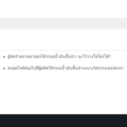
ผู้จัดจำหน่ายขายส่งไส้กรองน้ำมันชั้นนำ: จะไว้วางใจใครได้?
สปอตไลท์ส่องไปที่ผู้ผลิตไส้กรองน้ำมันชั้นนำและนวัตกรรมของพวกเข