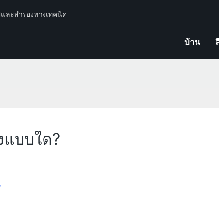
ปีและสำรองทางเทคนิค
บ้าน
ส
่องแบบใด?
น
ม