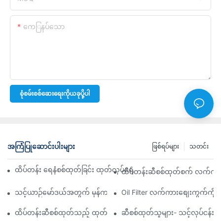
ကေြနပ်သော
စုံစမ်းစစ်ဆေးရေးကိုယခုပို့ပါ
အကြံပြုဆောင်းပါးများ
ဖြစ်ရပ်များ
သတင်း
ထိပ်တန်း ရေနံစစ်ထုတ်ခြင်း ထုတ်လုပ်ရေးကုမ္ပဏီများ- ပြည့်စုံသော ခြုံင
ထိပ်တန်းဆီစစ်ထုတ်စက် လက်ကားဖ
သင့်ယာဉ်မော်ဒယ်အတွက် မှန်ကန်သော ဆီစစ်ထုတ်စက်ကို ရွေးချယ်ခြင်း
Oil Filter လက်ကားစျေးကွက်ကို လမ
ထိပ်တန်းဆီစစ်ထုတ်သည့် ထုတ်လုပ်သူများနှင့် ၎င်းတို့၏ ဆန်းသစ်တီ
ဆီစစ်ထုတ်သူများ- သင့်လုပ်ငန်း