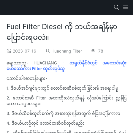
Fuel Filter Diesel ကို ဘယ်အချိန်မှာ
ပြောင်းရမလဲ။
2023-07-16
Huachang Filter
78
ရေးသားသူ- HUACHANG -
တရုတ်နိုင်ငံတွင် အကောင်းဆုံး
မော်တော်ကား Filter ထုတ်လုပ်သူ
ဆောင်းပါးစာတန်းများ-
1. ဒီဇယ်အင်ဂျင်များတွင် လောင်စာဆီစစ်ထုတ်ခြင်း၏ အရေးပါမှု
2. လောင်စာဆီ Filter အစားထိုးလဲလှယ်ရန် လိုအပ်ကြောင်း ညွှန်ပြ
သော လက္ခဏာများ
3. ဒီဇယ်ဆီစစ်ထုတ်စက်ကို အစားထိုးရန်အတွက် စံပြအချိန်ကာလ
4. ဒီဇယ်ယာဉ်တွင် လောင်စာဆီစစ်ထုတ်နည်း
5. ဆီစစ်ထုတ်ခြင်းစွမ်းဆောင်ရည်ကို အကောင်းဆုံးဖြစ်အောင် ပုံမှန်