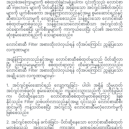
အညစ်အကြေးများကို စစ်ထုတ်ခြင်းမပြုပါက၊ ၎င်းတို့သည် လောင်စာ
ဆီ injectors များကို ပိတ်ဆို့နိုင်ပြီး အခြားသော အင်ဂျင်အစိတ်အပိုင်း
များကို ပျက်စီးစေကာ အချိန်ကြာလာသည်နှင့်အမျှ စွမ်းဆောင်ရည်နှင့်
ဆီစားသက်သာမှုကို လျော့နည်းစေသည်။ သန့်ရှင်းသော လောင်စာဆီ
စစ်ထုတ်မှုတစ်ခုသည် သန့်ရှင်းသောလောင်စာဆီသာ အင်ဂျင်ထဲသို့
ဝင်ရောက်စေပြီး ပျက်စီးမှုများကို ကာကွယ်ပေးပြီး ၎င်း၏ အကောင်း
ဆုံးစွမ်းဆောင်ရည်ကို သေချာစေသည်။
လောင်စာဆီ Filter အစားထိုးလဲလှယ်ရန် လိုအပ်ကြောင်း ညွှန်ပြသော
လက္ခဏာများ
အချိန်ကြာလာသည်နှင့်အမျှ၊ လောင်စာဆီစစ်ထုတ်မှုသည် ပိတ်ဆို့လာ
ပြီး ညစ်ညမ်းမှုများကို စစ်ထုတ်ရာတွင် ထိရောက်မှုနည်းလာသည်။
လောင်စာဆီ Filter အစားထိုးလဲလှယ်ရန် လိုအပ်ကြောင်း ညွှန်ပြသော
အချို့သော လက္ခဏာများမှာ-
1. အင်ဂျင်စွမ်းဆောင်ရည် လျော့ကျခြင်း- ပါဝါ၊ အရှိန် သို့မဟုတ်
အင်ဂျင်တစ်ခုလုံး စွမ်းဆောင်ရည် ကျဆင်းသွားသည်ကို သတိပြုမိပါ
က၊ ပိတ်ဆို့နေသော လောင်စာဆီစစ်ထုတ်မှုတစ်ခုကြောင့် ဖြစ်
နိုင်သည်။ Filter ညစ်ပတ်လာသည်နှင့်အမျှ ၎င်းသည် လောင်စာဆီစီး
ဆင်းမှုကို ကန့်သတ်စေပြီး အင်ဂျင်သို့ လောင်စာဆီမလုံလောက်မှုကို
ဖြစ်စေသည်။
2. အင်ဂျင်စတင်ရန် ခက်ခဲခြင်း- ပိတ်ဆို့နေသော လောင်စာဆီစစ်ထုတ်
မှုတစ်ခုသည် အထူးသဖြင့် ကားအား ခဏရပ်ရပ်ထားပြီးနောက်