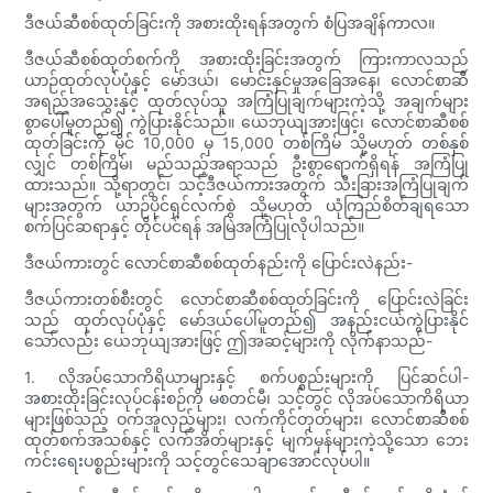
ဒီဇယ်ဆီစစ်ထုတ်ခြင်းကို အစားထိုးရန်အတွက် စံပြအချိန်ကာလ။
ဒီဇယ်ဆီစစ်ထုတ်စက်ကို အစားထိုးခြင်းအတွက် ကြားကာလသည်
ယာဉ်ထုတ်လုပ်ပုံနှင့် မော်ဒယ်၊ မောင်းနှင်မှုအခြေအနေ၊ လောင်စာဆီ
အရည်အသွေးနှင့် ထုတ်လုပ်သူ အကြံပြုချက်များကဲ့သို့ အချက်များ
စွာပေါ်မူတည်၍ ကွဲပြားနိုင်သည်။ ယေဘုယျအားဖြင့်၊ လောင်စာဆီစစ်
ထုတ်ခြင်းကို မိုင် 10,000 မှ 15,000 တစ်ကြိမ် သို့မဟုတ် တစ်နှစ်
လျှင် တစ်ကြိမ်၊ မည်သည့်အရာသည် ဦးစွာရောက်ရှိရန် အကြံပြု
ထားသည်။ သို့ရာတွင်၊ သင့်ဒီဇယ်ကားအတွက် သီးခြားအကြံပြုချက်
များအတွက် ယာဉ်ပိုင်ရှင်လက်စွဲ သို့မဟုတ် ယုံကြည်စိတ်ချရသော
စက်ပြင်ဆရာနှင့် တိုင်ပင်ရန် အမြဲအကြံပြုလိုပါသည်။
ဒီဇယ်ကားတွင် လောင်စာဆီစစ်ထုတ်နည်းကို ပြောင်းလဲနည်း-
ဒီဇယ်ကားတစ်စီးတွင် လောင်စာဆီစစ်ထုတ်ခြင်းကို ပြောင်းလဲခြင်း
သည် ထုတ်လုပ်ပုံနှင့် မော်ဒယ်ပေါ်မူတည်၍ အနည်းငယ်ကွဲပြားနိုင်
သော်လည်း ယေဘုယျအားဖြင့် ဤအဆင့်များကို လိုက်နာသည်-
1. လိုအပ်သောကိရိယာများနှင့် စက်ပစ္စည်းများကို ပြင်ဆင်ပါ-
အစားထိုးခြင်းလုပ်ငန်းစဉ်ကို မစတင်မီ၊ သင့်တွင် လိုအပ်သောကိရိယာ
များဖြစ်သည့် ဝက်အူလှည့်များ၊ လက်ကိုင်တုတ်များ၊ လောင်စာဆီစစ်
ထုတ်စက်အသစ်နှင့် လက်အိတ်များနှင့် မျက်မှန်များကဲ့သို့သော ဘေး
ကင်းရေးပစ္စည်းများကို သင့်တွင်သေချာအောင်လုပ်ပါ။