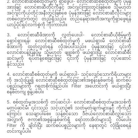
2. လောင်စာဆီစစ်ထုတ်မှုကို ရှာဖွေပါ- လောင်စာဆီစစ်ထုတ်မှုကို ပုံမှန်
အားဖြင့် လောင်စာဆီတိုင်ကီနှင့် အင်ဂျင်ကြားတွင်ဖြစ်စေ သို့မဟုတ်
အင်ဂျင်ကိုယ်တိုင်အနီးတွင်ဖြစ်စေ ပုံမှန်အားဖြင့် လောင်စာဆီလိုင်းများ
တစ်လျှောက်တွင် တည်ရှိသည်။ တည်နေရာအတိအကျကိုရှာဖွေရန်
ယာဉ်ပိုင်ရှင်လက်စွဲကို ကိုးကားပါ။
3. လောင်စာဆီဖိအားကို လွှတ်ပေးပါ- လောင်စာဆီယိုစိမ့်မှုကို
ရှောင်ရှားရန်၊ လောင်စာဆီစစ်ထုတ်မှုကို မဖယ်ရှားမီ လောင်စာဆီ
ဖိအားကို ထုတ်လွှတ်ရန် လိုအပ်ပါသည်။ ပုံမှန်အားဖြင့် ၎င်းကို
လောင်စာပန့်ပြန်ပို့မှု သို့မဟုတ် ဖျူးစ်ကို ဖယ်ရှားပြီး လောင်စာဆီစီး
ဆင်းမှုကို ရပ်တန့်စေခြင်းဖြင့် ၎င်းကို ပုံမှန်အားဖြင့် လုပ်ဆောင်
နိုင်သည်။
4. လောင်စာဆီစစ်ထုတ်မှုကို ဖယ်ရှားပါ- သင့်လျော်သောကိရိယာများ
ကို အသုံးပြု၍ လောင်စာဆီစစ်ထုတ်ခြင်း၏အစွန်းနှစ်ဖက်ရှိ ဆက်စပ်
ပစ္စည်းများကို ဂရုတစိုက်ဖြည်ပါ။ Filter အဟောင်းကို ဖယ်ရှားပြီး
စနစ်တကျ စွန့်ပစ်ပါ။
5. စစ်ထုတ်မှုအသစ်ကို တပ်ဆင်ပါ- လောင်စာဆီစစ်ထုတ်မှုအသစ်ကို
မတပ်ဆင်မီ၊ ၎င်းသည် သင့်ယာဉ်၏ သတ်မှတ်ချက်များနှင့် ကိုက်ညီ
ကြောင်း သေချာပါစေ။ သန့်စင်သော ဒီဇယ်လောင်စာဆီလွှာသော
အလွှာကို ဇကာ၏အစွန်းနှစ်ဖက်ရှိ ရော်ဘာအိတ်များသို့ လိမ်းပါ။
Filter ကို ချိတ်ပြီး ဆက်စပ်ပစ္စည်းများကို နေရာတွင် လုံခြုံစေရန်
တင်းကျပ်ပါ။