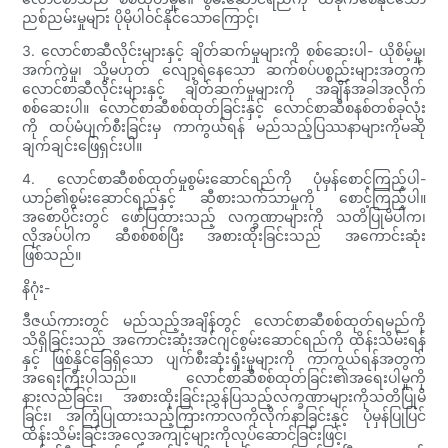
ညစ်ညမ်းမှုများ ပိုမိုပါဝင်နိုင်သောကြောင့်၊
3. လောင်စာဆီလိုင်းများနှင့် ချိတ်ဆက်မှုများကို စစ်ဆေးပါ- ယိုစိမ့်မှု၊
အက်ကွဲမှု၊ သို့မဟုတ် လျော့ရဲနေသော ဆက်စပ်ပစ္စည်းများအတွက်
လောင်စာဆီလိုင်းများနှင့် ချိတ်ဆက်မှုများကို အချိန်အခါအလိုက်
စစ်ဆေးပါ။ လောင်စာဆီစစ်ထုတ်ခြင်းနှင့် လောင်စာဆီစနစ်တစ်ခုလုံး
ကို ထပ်မံပျက်စီးခြင်းမှ ကာကွယ်ရန် မည်သည့်ပြဿနာများကိုမဆို
ချက်ချင်းဖြေရှင်းပါ။
4. လောင်စာဆီစစ်ထုတ်မှုစွမ်းဆောင်ရည်ကို ပုံမှန်စောင့်ကြည့်ပါ-
ယာဉ်၏စွမ်းဆောင်ရည်နှင့် ဆီစားသက်သာမှုကို စောင့်ကြည့်ပါ။
အစောပိုင်းတွင် ဖော်ပြထားသည့် လက္ခဏာများကို သတိပြုမိပါက၊
လိုအပ်ပါက ဆီစစ်စစ်ပြီး အစားထိုးခြင်းသည် အကောင်းဆုံး
ဖြစ်သည်။
နိဂုံး-
ဒီဇယ်ကားတွင် မည်သည့်အချိန်တွင် လောင်စာဆီစစ်ထုတ်ရမည်ကို
သိရှိခြင်းသည် အကောင်းဆုံးအင်ဂျင်စွမ်းဆောင်ရည်ကို ထိန်းသိမ်းရန်
နှင့် ဖြစ်နိုင်ခြေရှိသော ပျက်စီးဆုံးရှုံးမှုများကို ကာကွယ်ရန်အတွက်
အရေးကြီးပါသည်။ လောင်စာဆီစစ်ထုတ်ခြင်း၏အရေးပါမှုကို
နားလည်ခြင်း၊ အစားထိုးခြင်းညွှန်ပြသည့်လက္ခဏာများကိုသတိပြုမိ
ခြင်း၊ အကြံပြုထားသည့်ကြားကာလကိုလိုက်နာခြင်းနှင့် ပုံမှန်ပြုပြင်
ထိန်းသိမ်းခြင်းအလေ့အကျင့်များကိုလုပ်ဆောင်ခြင်းဖြင့်၊