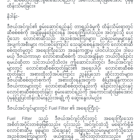
ထိန်းသိမ်းခြင်း။
နိဒါန်း-
ဒီဇယ်အင်ဂျင်၏ စွမ်းဆောင်ရည်နှင့် တာရှည်ခံမှုကို ထိန်းသိမ်းရာတွင်
ဆီစစ်စစ်ကို အချိန်မှန်ပြောင်းရန် အရေးကြီးပါသည်။ အင်ဂျင်သို့ ပေး
ပို့သော လောင်စာဆီသည် အညစ်အကြေးများ၊ ညစ်ညမ်းမှုများနှင့်
အပျက်အစီးများ ကင်းစင်ကြောင်း သေချာစေရန်အတွက် လောင်စာဆီ
စစ်ထုတ်မှုတွင် အရေးကြီးသော အခန်းကဏ္ဍမှ ပါဝင်ပါသည်။ ဒါပေ
မယ့် ဒီဇယ်ကားမှာ လောင်စာဆီစစ်ကို ဘယ်အချိန်မှာ ဘယ်လိုပြောင်း
ရမယ်ဆိုတာ သင်ဘယ်လိုသိလဲ။ ဤဆောင်းပါးတွင်၊ ဒီဇယ်အင်ဂျင်
များတွင် လောင်စာဆီစစ်ထုတ်ခြင်း၏ အရေးပါပုံ၊ လောင်စာဆီစစ်
ထုတ်ခြင်း အစားထိုးလိုအပ်ကြောင်း ညွှန်ပြသော ဆိုင်းဘုတ်များ၊
ဒီဇယ်ဆီစစ်ထုတ်စက်ကို အစားထိုးရန်အတွက် စံပြအချိန်ကာလ၊
ဒီဇယ်ကားများတွင် လောင်စာဆီစစ်ထုတ်နည်းကို ပြောင်းလဲနည်းနှင့်
လောင်စာဆီစစ်ထုတ်ခြင်း စွမ်းဆောင်ရည်ကို အကောင်းဆုံးဖြစ်အောင်
ပုံမှန်ပြုပြင်ထိန်းသိမ်းနည်းအချို့ကို ဆွေးနွေးပါမည်။
ဒီဇယ်အင်ဂျင်များတွင် Fuel Filter ၏ အရေးကြီးပုံ-
Fuel Filter သည် ဒီဇယ်အင်ဂျင်တိုင်းတွင် အရေးကြီးသော
အစိတ်အပိုင်းတစ်ခုဖြစ်သည်။ ၎င်းသည် အင်ဂျင်ထဲသို့ မရောက်ရှိမီ
လောင်စာဆီမှ ဖုန်များ၊ သံချေးနှင့် အခြားညစ်ညမ်းမှုများကဲ့သို့သော
အညစ်အကြေးများကို ဖယ်ရှားရန် ဒီဇိုင်းထုတ်ထားသည်။ ဤ