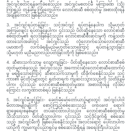
အင်ဂျင်စတင်ရန်ခက်ခဲစေသည်။ အင်ဂျင်မစတင်မီ မကြာခဏ (သို့)
ကြာရှည် တုန်ခါမှု ကြုံတွေ့ပါက၊ လောင်စာဆီ စစ်ထုတ်မှု အစားထိုးရန်
အချိန်ကောင်း ဖြစ်နိုင်ပါသည်။
3. အင်ဂျင်ရပ်တန့်ခြင်း- သင့်အင်ဂျင် ရပ်တန့်နေပါက သို့မဟုတ်
အကြမ်းဖျင်း ရပ်တန့်နေပါက၊ ၎င်းသည် ပိတ်ဆို့နေသော လောင်စာဆီ
စစ်ထုတ်မှု၏ ရလဒ်ဖြစ်နိုင်သည်။ လောင်စာဆီစီးဆင်းမှုကို ကန့်သတ်
ထားသောအခါတွင် အင်ဂျင်သည် လုံလောက်သောလောင်စာဆီ
ပမာဏကို လက်ခံရရှိမည်မဟုတ်သောကြောင့် ရပ်တန့်သွားခြင်း
သို့မဟုတ် မညီမညာလည်ပတ်ခြင်းတို့ကို ဖြစ်စေသည်။
4. ဆီစားသက်သာမှု လျော့ကျခြင်း- ပိတ်ဆို့နေသော လောင်စာဆီစစ်
ထုတ်မှုတစ်ခုသည် အင်ဂျင်သည် အကောင်းဆုံးလောင်စာဆီထောက်ပံ့
မှု မရရှိသောကြောင့် ဆီစားသက်သာမှုကို ထိခိုက်စေနိုင်သည်။ သင့်
ကား၏ မိုင်တိုင်များတွင် ရုတ်တရက် ကျဆင်းသွားသည်ကို သတိပြုမိ
ပါက၊ ၎င်းသည် လောင်စာဆီစစ်ထုတ်မှုအား အစားထိုးရန် လိုအပ်
ကြောင်း လက္ခဏာတစ်ရပ် ဖြစ်နိုင်သည်။
5. အင်ဂျင်မီးဖွင့်ခြင်း- ခေတ်မီမော်တော်ယာဉ်များတွင် အင်ဂျင်ပါဝါ
မီတာအမျိုးမျိုးကို စောင့်ကြည့်စစ်ဆေးသည့် onboard ရောဂါ
ရှာဖွေရေးစနစ်များ တပ်ဆင်ထားပါသည်။ လောင်စာဆီစစ်ထုတ်မှု
သိသိသာသာ ပိတ်ဆို့သွားပါက၊ ၎င်းသည် သင့်ဒိုင်ခွက်ရှိ စစ်ဆေး
သည့် အင်ဂျင်မီးကို ဖြစ်ပေါ်စေနိုင်သည်။ အလင်းရောင် ပေါ်လာပါက
ယာဉ်ကို ကျွမ်းကျင်ပညာရှင်မှ စစ်ဆေးသိရှိရန် အရေးကြီးပါသည်။