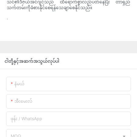
သင်၏ဒီဇယ်အင်ဂျင်သည် ထိရောက်စွာလည်ပတ်နေပြီး တာရှည်
သက်တမ်းကိုခံစားနိုင်စေရန်သေချာစေနိုင်သည်။
.
ငါတို့နှင့်အဆက်အသွယ်လုပ်ပါ
နံမယ်
အီးမေးလ်
ဖုန်း / WhatsApp
MOQ