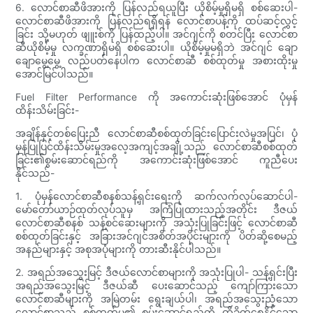
6. လောင်စာဆီဖိအားကို ပြန်လည်ရယူပြီး ယိုစိမ့်မှုရှိမရှိ စစ်ဆေးပါ-
လောင်စာဆီဖိအားကို ပြန်လည်ရရှိရန် လောင်စာပန့်ကို ထပ်ဆင့်လွှင့်
ခြင်း သို့မဟုတ် ဖျူးစ်ကို ပြန်ထည့်ပါ။ အင်ဂျင်ကို စတင်ပြီး လောင်စာ
ဆီယိုစိမ့်မှု လက္ခဏာရှိမရှိ စစ်ဆေးပါ။ ယိုစိမ့်မှုမရှိဘဲ အင်ဂျင် ချော
ချောမွေ့မွေ့ လည်ပတ်နေပါက လောင်စာဆီ စစ်ထုတ်မှု အစားထိုးမှု
အောင်မြင်ပါသည်။
Fuel Filter Performance ကို အကောင်းဆုံးဖြစ်အောင် ပုံမှန်
ထိန်းသိမ်းခြင်း-
အချိန်နှင့်တစ်ပြေးညီ လောင်စာဆီစစ်ထုတ်ခြင်းပြောင်းလဲမှုအပြင်၊ ပုံ
မှန်ပြုပြင်ထိန်းသိမ်းမှုအလေ့အကျင့်အချို့သည် လောင်စာဆီစစ်ထုတ်
ခြင်း၏စွမ်းဆောင်ရည်ကို အကောင်းဆုံးဖြစ်အောင် ကူညီပေး
နိုင်သည်-
1. ပုံမှန်လောင်စာဆီစနစ်သန့်ရှင်းရေးကို ဆက်လက်လုပ်ဆောင်ပါ-
မော်တော်ယာဉ်ထုတ်လုပ်သူမှ အကြံပြုထားသည့်အတိုင်း ဒီဇယ်
လောင်စာဆီစနစ် သန့်စင်ဆေးများကို အသုံးပြုခြင်းဖြင့် လောင်စာဆီ
စစ်ထုတ်ခြင်းနှင့် အခြားအင်ဂျင်အစိတ်အပိုင်းများကို ပိတ်ဆို့စေမည့်
အနည်များနှင့် အစုအပုံများကို တားဆီးနိုင်ပါသည်။
2. အရည်အသွေးမြင့် ဒီဇယ်လောင်စာများကို အသုံးပြုပါ- သန့်ရှင်းပြီး
အရည်အသွေးမြင့် ဒီဇယ်ဆီ ပေးဆောင်သည့် ကျော်ကြားသော
လောင်စာဆီများကို အမြဲတမ်း ရွေးချယ်ပါ၊ အရည်အသွေးညံ့သော
လောင်စာသည် စစ်ထုတ်မှု၏ စွမ်းဆောင်ရည်ကို ထိခိုက်စေနိုင်သော