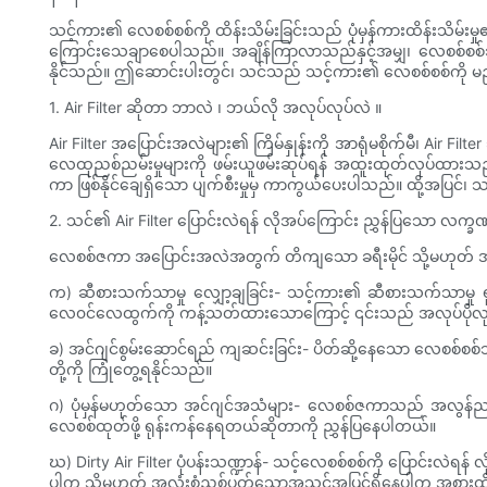
သင့်ကား၏ လေစစ်စစ်ကို ထိန်းသိမ်းခြင်းသည် ပုံမှန်ကားထိန်းသိမ
ကြောင်းသေချာစေပါသည်။ အချိန်ကြာလာသည်နှင့်အမျှ၊ လေစစ်စစ်သ
နိုင်သည်။ ဤဆောင်းပါးတွင်၊ သင်သည် သင့်ကား၏ လေစစ်စစ်ကို မည်မျှအ
1. Air Filter ဆိုတာ ဘာလဲ ၊ ဘယ်လို အလုပ်လုပ်လဲ ။
Air Filter အပြောင်းအလဲများ၏ ကြိမ်နှုန်းကို အာရုံမစိုက်မီ၊ Air
လေထုညစ်ညမ်းမှုများကို ဖမ်းယူဖမ်းဆုပ်ရန် အထူးထုတ်လုပ်ထားသည့
ကာ ဖြစ်နိုင်ချေရှိသော ပျက်စီးမှုမှ ကာကွယ်ပေးပါသည်။ ထို့အပြင်
2. သင်၏ Air Filter ပြောင်းလဲရန် လိုအပ်ကြောင်း ညွှန်ပြသော လက္ခ
လေစစ်ဇကာ အပြောင်းအလဲအတွက် တိကျသော ခရီးမိုင် သို့မဟုတ် အခ
က) ဆီစားသက်သာမှု လျှော့ချခြင်း- သင့်ကား၏ ဆီစားသက်သာမှု ရ
လေ၀င်လေထွက်ကို ကန့်သတ်ထားသောကြောင့် ၎င်းသည် အလုပ်ပိုလုပ
ခ) အင်ဂျင်စွမ်းဆောင်ရည် ကျဆင်းခြင်း- ပိတ်ဆို့နေသော လေစစ်စစ်သ
တို့ကို ကြုံတွေ့ရနိုင်သည်။
ဂ) ပုံမှန်မဟုတ်သော အင်ဂျင်အသံများ- လေစစ်ဇကာသည် အလွန်ညစ်ပတ
လေစစ်ထုတ်ဖို့ ရုန်းကန်နေရတယ်ဆိုတာကို ညွှန်ပြနေပါတယ်။
ဃ) Dirty Air Filter ပုံပန်းသဏ္ဍာန်- သင့်လေစစ်စစ်ကို ပြောင်းလဲရန်
ပါက သို့မဟုတ် အလုံးစုံညစ်ပတ်သောအသွင်အပြင်ရှိနေပါက အစားထိုး