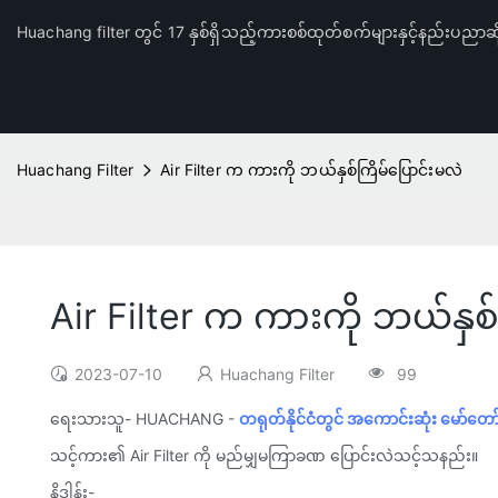
Huachang filter တွင် 17 နှစ်ရှိသည့်ကားစစ်ထုတ်စက်များနှင့်နည်းပညာဆိ
Huachang Filter
Air Filter က ကားကို ဘယ်နှစ်ကြိမ်ပြောင်းမလဲ
Air Filter က ကားကို ဘယ်နှစ်
2023-07-10
Huachang Filter
99
ရေးသားသူ- HUACHANG -
တရုတ်နိုင်ငံတွင် အကောင်းဆုံး မော်တေ
သင့်ကား၏ Air Filter ကို မည်မျှမကြာခဏ ပြောင်းလဲသင့်သနည်း။
နိဒါန်း-