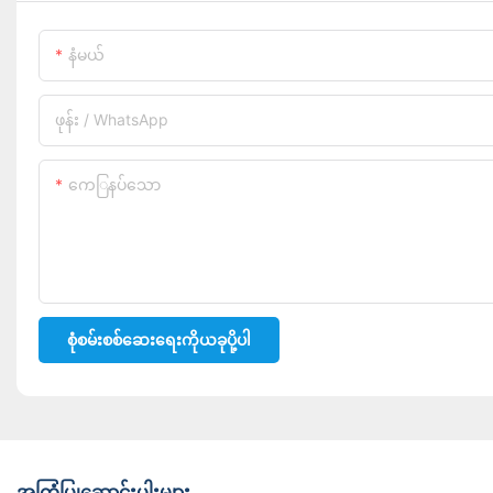
နံမယ်
ဖုန်း / WhatsApp
ကေြနပ်သော
စုံစမ်းစစ်ဆေးရေးကိုယခုပို့ပါ
အကြံပြုဆောင်းပါးများ