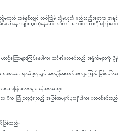
် သို့မဟုတ် တစ်နှစ်လျှင် တစ်ကြိမ် သို့မဟုတ် မည်သည့်အရာက အရင်
ညမ်းသောနေရာများတွင် ပုံမှန်မောင်းနှင်ပါက လေစစ်ဇကာကို မကြာခဏ
ာဉ်ကြောများကြပ်နေပါက၊ သင်၏လေစစ်သည် အမှိုက်များကို ပိုမို
် အေးသော ရာသီဥတုတွင် အပူချိန်အတက်အကျကြောင့် ဖြစ်ပေါ်လာ
ကြာခဏ ပြောင်းလဲမှုများ လိုအပ်သည်။
ြာသေးမီက ကြုံတွေ့ခဲ့ရသည့် အဖြစ်အပျက်များရှိပါက၊ လေစစ်စစ်သည်
ျက်ဖြစ်သည်-