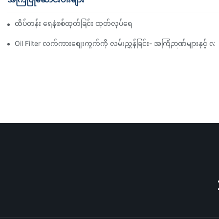
ထိပ်တန်း ရေနံစစ်ထုတ်ခြင်း ထုတ်လုပ်ရေးကုမ္ပဏီများ- ပြည့်စုံသော ခြုံင
Oil Filter လက်ကားစျေးကွက်ကို လမ်းညွှန်ခြင်း- အကြံဉာဏ်များနှင့် လှ