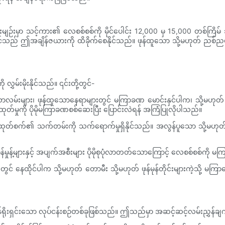
မျဉ်းမှာ သင့်ကား၏ လေစစ်စစ်ကို မိုင်ပေါင်း 12,000 မှ 15,000 တစ်ကြိမ
ကျင်သည် ဤအချိန်ဇယားကို ထိခိုက်စေနိုင်သည်။ ဖုန်ထူသော သို့မဟုတ် ညစ်
းမိုးနိုင်သည်။ ၎င်းတို့တွင်-
်းများ၊ ဖုန်ထူသောနေရာများတွင် မကြာခဏ မောင်းနှင်ပါက၊ သို့မဟုတ် ယ
ထုတ်မှုကို ပိုမိုမကြာခဏစစ်ဆေးပြီး ပြောင်းလဲရန် အကြံပြုလိုပါသည်။
်စက်၏ သက်တမ်းကို သက်ရောက်မှုရှိနိုင်သည်။ အလွန်ပူသော သို့မဟုတ
ှုန့်များနှင့် အပျက်အစီးများ ပိုမိုစုပုံလာတတ်သောကြောင့် လေစစ်စစ်ကို မ
ေထိုင်ပါက သို့မဟုတ် တောမီး သို့မဟုတ် ဖုန်မုန်တိုင်းများကဲ့သို့ မက
်ရိုးရှင်းသော လုပ်ငန်းစဉ်တစ်ခုဖြစ်သည်။ ဤသည်မှာ အဆင့်ဆင့်လမ်းညွှန်ခ