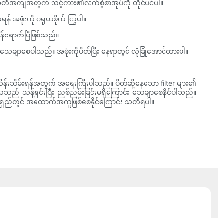
နေရာအတိအကျအတွက် သင့်ကား၏လက်စွဲစာအုပ်ကို တိုင်ပင်ပါ။
န် အဖုံးကို ဂရုတစိုက် ကြွပါ။
ိန်ရောက်ပြီဖြစ်သည်။
် သေချာစေပါသည်။ အဖုံးကိုပိတ်ပြီး နေရာတွင် လုံခြုံအောင်ထားပါ။
ိန်းသိမ်းရန်အတွက် အရေးကြီးပါသည်။ ပိတ်ဆို့နေသော filter များ၏
လေသည် သန့်ရှင်းပြီး ညစ်ညမ်းခြင်းမရှိကြောင်း သေချာစေနိုင်ပါသည်။
် ရေရှည်တွင် အထောက်အကူဖြစ်စေနိုင်ကြောင်း သတိရပါ။