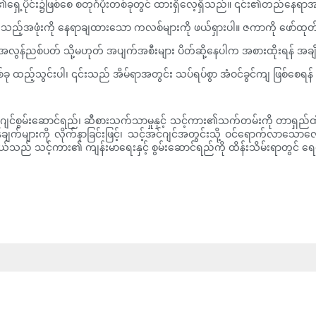
 ကား၏ရှေ့ပိုင်း၌ဖြစ်စေ စတုဂံပုံးတစ်ခုတွင် ထားရှိလေ့ရှိသည်။ ၎င်း၏တည်
ထုတ်သည့်အဖုံးကို နေရာချထားသော ကလစ်များကို ဖယ်ရှားပါ။ ဇကာကို ဖော်ထုတ်ရ
 အလွန်ညစ်ပတ် သို့မဟုတ် အပျက်အစီးများ ပိတ်ဆို့နေပါက အစားထိုးရန် အချ
စ်ခု ထည့်သွင်းပါ၊ ၎င်းသည် အိမ်ရာအတွင်း သပ်ရပ်စွာ အံဝင်ခွင်ကျ ဖြစ်စေရန
င်ဂျင်စွမ်းဆောင်ရည်၊ ဆီစားသက်သာမှုနှင့် သင့်ကား၏သက်တမ်းကို တာရှည်ထ
ှန်ချက်များကို လိုက်နာခြင်းဖြင့်၊ သင့်အင်ဂျင်အတွင်းသို့ ဝင်ရောက်လာသော
်းငယ်သည် သင့်ကား၏ ကျန်းမာရေးနှင့် စွမ်းဆောင်ရည်ကို ထိန်းသိမ်းရာတွင