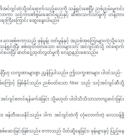
်ဂျင်ထဲသို့ဝင်ရောက်သည့်လေကို သန့်ရှင်းစေပြီး ညစ်ညမ်းမှုကင်း
လာကာ သင့်ကား၏စွမ်းဆောင်ရည်နှင့် ဆီစားသက်သာမှုကို ဟန့်တား
အရေးကြီးကြောင်း ဆွေးနွေးပါမည်။
 လေစစ်ဇကာသည် ဖုန်မှုန့်၊ ဝတ်မှုန်နှင့် အညစ်အကြေးများကဲ့သို့သော
သန့်ရှင်းပြီး စစ်ထုတ်ထားသော လေများသာ အင်ဂျင်ထဲသို့ ဝင်ရောက်
်ပေးပြီး ဓာတ်ငွေ့ထုတ်လွှတ်မှုကို လျော့နည်းစေသည်။
်ပြီဟု လက္ခဏာများစွာ ညွှန်ပြပါသည်။ ဤလက္ခဏာများ ပါဝင်သည်-
ာင့် ဖြစ်နိုင်သည်။ ညစ်ပတ်သော filter သည် သင့်အင်ဂျင်ဆီသို့
း၊ အင်ဂျင်စတင်ရန်ခက်ခဲခြင်း သို့မဟုတ် ပါဝါသိသိသာသာကျဆင်းခြင်း
ဖန်တီးပေးနိုင်သည်။ ဒါက အင်ဂျင်ထဲကို လုံလောက်တဲ့ လေသန့်ဖို့
စစ်ဆေးခြင်းဖြစ်သည်။ ဇကာသည် ပိတ်ဆို့နေခြင်း၊ ဖုန်များနှင့် ပြည့်နေ