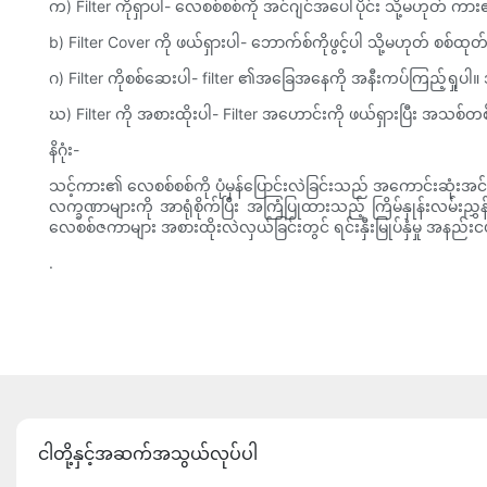
က) Filter ကိုရှာပါ- လေစစ်စစ်ကို အင်ဂျင်အပေါ်ပိုင်း သို့မဟုတ်
b) Filter Cover ကို ဖယ်ရှားပါ- ဘောက်စ်ကိုဖွင့်ပါ သို့မဟုတ် စစ်
ဂ) Filter ကိုစစ်ဆေးပါ- filter ၏အခြေအနေကို အနီးကပ်ကြည့်ရှုပါ။
ဃ) Filter ကို အစားထိုးပါ- Filter အဟောင်းကို ဖယ်ရှားပြီး အသစ်တ
နိဂုံး-
သင့်ကား၏ လေစစ်စစ်ကို ပုံမှန်ပြောင်းလဲခြင်းသည် အကောင်းဆုံးအ
လက္ခဏာများကို အာရုံစိုက်ပြီး အကြံပြုထားသည့် ကြိမ်နှုန်းလမ်းညွ
လေစစ်ဇကာများ အစားထိုးလဲလှယ်ခြင်းတွင် ရင်းနှီးမြုပ်နှံမှု အနည
.
ငါတို့နှင့်အဆက်အသွယ်လုပ်ပါ