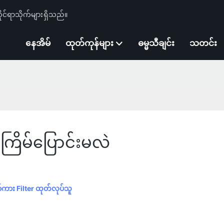
ုင်ရာသိုက်များရှိသည်။
နေအိမ်
ထုတ်ကုန်များ
ဓမ္မသီချင်း
သတင်း
ကြိမ်ပြောင်းမလဲ
ာ်ကား Filter ထုတ်လုပ်သူ