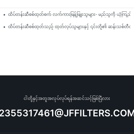
ထိပ်တန်းဆီစစ်ထုတ်စက် လက်ကားဖြန့်ဖြူးသူများ- မည်သူကို ယုံကြည
ုံသုံးသပ်ချက်
ည့်ကွက်များ
ထိပ်တန်းဆီစစ်ထုတ်သည့် ထုတ်လုပ်သူများနှင့် ၎င်းတို့၏ ဆန်းသစ်တီ
ငါတို့နှင့်အတူအလုပ်လုပ်ရန်အဆင်သင့်ဖြစ်ပြီလား
2355317461@JFFILTERS.CO