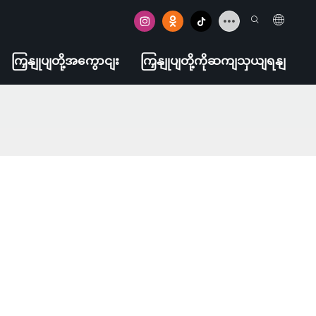
ကြှနျုပျတို့အကွောငျး
ကြှနျုပျတို့ကိုဆကျသှယျရနျ