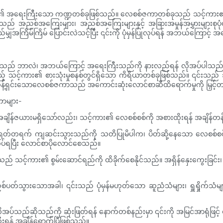
်းမှု၏ အရေးကြီးသော ကဏ္ဍတစ်ခုဖြစ်သည်။ လေစစ်ဇကာတစ်ခုသည် သင့်ကား၏အင
ည် အညစ်အကြေးများ၊ အညစ်အကြေးများနှင့် အခြားအမှုန်အမွှားများစုပုံ
ကြိမ်ကြိမ် ပြောင်းလဲသင့်ပြီး ၎င်းကို ပုံမှန်ပြုလုပ်ရန် အဘယ်ကြောင့် 
 Filter သည် ဘာလဲ၊ အဘယ်ကြောင့် အရေးကြီးသည်ကို နားလည်ရန် လိုအပ်ပါသည်။
် သင့်ကား၏ စားသုံးမှုစနစ်တွင်ရှိသော ကိရိယာတစ်ခုဖြစ်သည်။ ၎င်းသည် 
၊ သန့်ရှင်းသောလေစစ်ဇကာသည် အကောင်းဆုံးလောင်စာဆီထိရောက်မှုကို မြှင့်တင
ဏာများ-
ျိန်ဇယားမရှိသော်လည်း၊ သင့်ကား၏ လေစစ်စစ်ကို အစားထိုးရန် အချိန်တန
ုတ်တရက် ကျဆင်းသွားသည်ကို သတိပြုမိပါက၊ ပိတ်ဆို့နေသော လေစစ်စစ်ကြေ
်ရပြီး လောင်စာပိုလောင်စေသည်။
ည် သင့်ကား၏ စွမ်းဆောင်ရည်ကို ထိခိုက်စေနိုင်သည်။ အရှိန်နှေးကွေးခြင်
်သွားသောအခါ၊ ၎င်းသည် ပုံမှန်မဟုတ်သော ဆူညံသံများ၊ ရှူရှိုက်သံများ 
 လိုအပ်သည်ဆိုသည်ကို ဆုံးဖြတ်ရန် နောက်တစ်နည်းမှာ ၎င်းကို အမြင်အာရုံဖြင့် 
ရန် အချိန်ရောက်ပြီဖြစ်သည်။