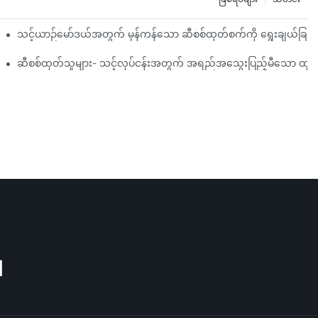
်ရမည်နည်း။
သင့်ယာဉ်မော်ဒယ်အတွက် မှန်ကန်သော ဆီစစ်ထုတ်စက်ကို ရွေးချယ်ခြင်း-
ထွင်မှုများအပေါ် အလေးပေးဖော်ပြသည်။
ဆီစစ်ထုတ်သူများ- သင့်လုပ်ငန်းအတွက် အရည်အသွေးပြည့်မီသော ထုတ်ကုန
M