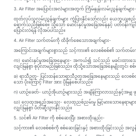
3. Air Filter အပြောင်းအလဲများအတွက် ကြိမ်နှုန်းလမ်းညွှန်ချက်များ-
ထုတ်လုပ်သူလမ်းညွှန်ချက်များ ကွဲပြားနိုင်သော်လည်း ယေဘူယျစည်း
ရောက်သည်ဖြစ်စေ။ သို့သော် မောင်းနှင်မှုအခြေအနေနှင့် ပတ်ဝန်း
ပြောင်းလဲရန် လိုအပ်ပါသည်။
4. Air Filter သက်တမ်းကို ထိခိုက်စေသောအချက်များ-
အကြောင်းအချက်များစွာသည် သင့်ကား၏ လေစစ်စစ်၏ သက်တမ်းကို လွှမ်
က) မောင်းနှင်မှုအခြေအနေများ- အကယ်၍ သင်သည် မခင်းထားသောလမ
လျင်မြန်စွာ စုပုံလာမည်ဖြစ်သည်။ ထိုသို့သောအခြေအနေမျိုးတွင်၊ စစ်
ခ) ရာသီဥတု- ပြင်းထန်သောရာသီဥတုအခြေအနေများသည် လေစစ်ထုတ
သော ပိုးကြောင့် Filter အား ပိုမြန်စေပါသည်။
ဂ) ယာဉ်ခေတ်- ယာဉ်အိုယာဉ်များသည် အချိန်ကြာလာသည်နှင့်အမျှ ဖုန်မ
ဃ) လေထုအရည်အသွေး- လေထုညစ်ညမ်းမှု မြင့်မားသောနေရာများတွင် န
လျှင်မြန်စွာ ပိတ်ဆို့သွားနိုင်သည်။
5. သင်၏ Air Filter ကို စစ်ဆေးပြီး အစားထိုးနည်း-
သင့်ကား၏ လေစစ်စစ်ကို စစ်ဆေးခြင်းနှင့် အစားထိုးခြင်းသည် အလွန