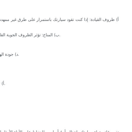
أ) ظروف القيادة: إذا كنت تقود سيارتك باستمرار على طرق غير ممهدة
ب) المناخ: تؤثر الظروف الجوية القاسية على عمر فلتر الهواء. فالمناخات شديدة الحرارة أو البرودة قد تتسبب في تآكل الفلتر بشكل أسرع بسبب الضغط الناتج عن تقلبات درجات الحرارة.
د) جودة الهواء: إذا كنت تعيش في مناطق ذات تلوث مرتفع أو شهدت مؤخرًا أحداثًا مثل حرائق الغابات أو العواصف الترابية، فقد يصبح فلتر الهواء مسدودًا بسرعة.
أ) تحديد موقع الفلتر: عادةً ما يكون فلتر الهواء داخل صندوق مستطيل، إما أعلى المحرك أو في مقدمة السيارة. راجع دليل سيارتك لمعرفة موقعه الدقيق.
تغيير فلتر هواء سيارتك بانتظام أمرٌ أساسي للحفاظ على الأداء الأمثل ل