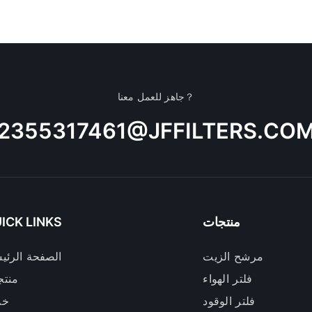
جاهز للعمل معنا？
2355317461@JFFILTERS.CO
منتجات
ICK LINKS
مرشح الزيت
الصفحة الرئي
فلتر الهواء
منتج
فلتر الوقود
خد