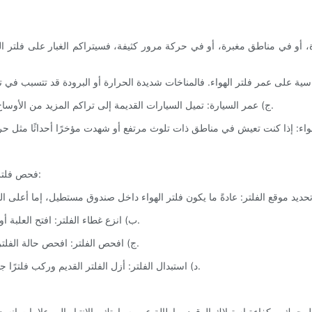
، أو في مناطق مغبرة، أو في حركة مرور كثيفة، فسيتراكم الغبار على فلتر ال
ج) عمر السيارة: تميل السيارات القديمة إلى تراكم المزيد من الأوساخ والحطام بمرور الوقت، وبالتالي تتطلب تغيير فلتر الهواء بشكل متكرر.
فحص فلتر هواء سيارتك واستبداله عملية سهلة وبسيطة. إليك دليل خطوة بخطوة:
ب) انزع غطاء الفلتر: افتح العلبة أو انزع المشابك التي تثبت غطاء الفلتر. ارفع الغطاء بحرص لكشف الفلتر.
ج) افحص الفلتر: افحص حالة الفلتر جيدًا. إذا بدا متسخًا جدًا أو مسدودًا بالرواسب، فقد حان وقت استبداله.
د) استبدال الفلتر: أزل الفلتر القديم وركب فلترًا جديدًا، مع التأكد من تثبيته بإحكام في العلبة. أغلق الغطاء وثبته في مكانه.
لمحرك، وكفاءة استهلاك الوقود، وإطالة عمر سيارتك. بالانتباه إلى علامات انسداد