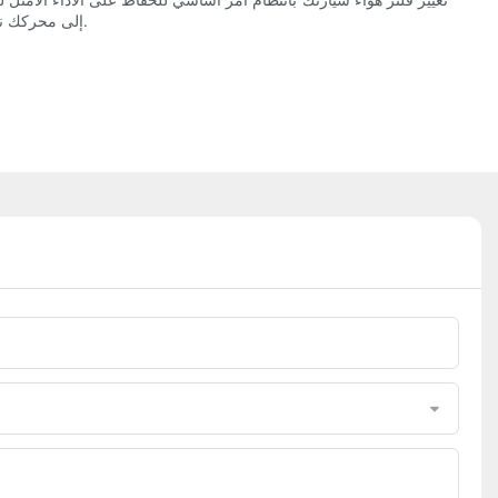
إلى محركك نظيفًا وخاليًا من الملوثات. تذكر أن استثمارًا بسيطًا في استبدال فلتر الهواء يُمكن أن يُسهم بشكل كبير في الحفاظ على صحة سيارتك وأدائها بشكل عام.