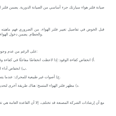
صيانة فلتر هواء سيارتك جزء أساسي من الصيانة الدورية. يضمن فلتر اله
قبل الخوض في تفاصيل تغيير فلتر الهواء، من الضروري فهم ماهيته وأ
والحطام. يضمن دخول الهواء النظيف والمُفلتر فقط إلى المحرك، مما يحميه من أي تلف محتمل. بالإضافة إلى ذلك، يعزز فلتر الهواء النظيف كفاءة استهلاك الوقود ويقلل الانبعاثات.
على الرغم من عدم وجود مسافة محددة أو جدول زمني لتغيير فلتر الهواء، إلا أن هناك عدة علامات تشير إلى أن الوقت قد حان لاستبدال فلتر هواء سيارتك. تشمل هذه العلامات:
أ) انخفاض كفاءة الوقود: إذا لاحظت انخفاضًا مفاجئًا في كفاءة وقود سيارتك، فقد يكون ذلك بسبب انسداد فلتر الهواء. يؤدي اتساخ الفلتر إلى تقييد تدفق الهواء إلى المحرك، مما يؤدي إلى زيادة جهده واستهلاكه للوقود.
ب) انخفاض أداء المحرك: قد يؤثر انسداد فلتر الهواء على أداء سيارتك. قد تواجه تباطؤًا في التسارع، أو صعوبة في تشغيل المحرك، أو انخفاضًا ملحوظًا في قوة المحرك.
ج) أصوات غير طبيعية للمحرك: عندما يتسخ فلتر الهواء بشكل مفرط، فقد يُصدر أصواتًا غير طبيعية، مثل صوت صفير. هذا يدل على أن فلتر الهواء لا يسمح بدخول هواء نظيف كافٍ إلى المحرك.
د) مظهر فلتر الهواء المتسخ: هناك طريقة أخرى لتحديد ما إذا كان فلتر الهواء بحاجة إلى تغيير، وهي فحصه بصريًا. إذا بدا الفلتر مسدودًا، أو مليئًا بالأوساخ، أو يبدو متسخًا بشكل عام، فقد حان وقت استبداله.