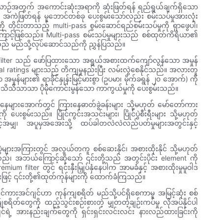
မြင့်ယာဉ်အတွက် အကောင်းဆုံးအရာကို ဆုံးဖြတ်ရန် ရည်ရွယ်ချက်ရှိသော
 အကဲဖြတ်ရန် မူဘောင်တစ်ခု ပေးစွမ်းသော်လည်း စမ်းသပ်မှုအားလုံး
ိုင်းတာသည့် multi-pass စွမ်းဆောင်ရည်စမ်းသပ်မှုကို ရှာဖွေပါ၊
ြောင့်ဖြစ်သည်။ Multi-pass စမ်းသပ်မှုများသည် စစ်ထုတ်ကိရိယာ၏
းသည် မည်သို့လုပ်ဆောင်သည်ကို ညွှန်ပြသည်။
်မှာ filter သည် ဖော်ပြထားသော အရွယ်အစားထက်ကျော်လွန်သော အမှုန်
minal ratings များသည် တိကျမှုနည်းပြီး လမ်းလွဲစေနိုင်သည်။ အလားတူ
ျား၏ ရာခိုင်နှုန်းမြင့်မားစွာ (ဥပမာ၊ မိုက်ခရွန် ၂၀ အောက်) ကို
သိသိသာသာ ပိုမိုကောင်းမွန်သော ကာကွယ်မှုကို ပေးစွမ်းသည်။
များအောက်တွင် ကြားနေဓာတ်ခွဲခန်းများ သို့မဟုတ် မော်တော်ကား
စွမ်းသည်။ ပြိုင်ကွင်းအသင်းများ၊ ပြိုင်ပွဲစီးရီးများ သို့မဟုတ်
နှင့်အမျှ၊ အပူမှအအေးသို့ ထပ်ခါတလဲလဲလည်ပတ်မှုများအတွင်းနှင့်
ွက်၊ ပွဲများအကြားတွင် အလွယ်တကူ စစ်ဆေးနိုင်၊ အစားထိုးနိုင် သို့မဟုတ်
သည်၊ အဘယ်ကြောင့်ဆိုသော် ၎င်းတို့သည် အတွင်းပိုင်း element ကို
um filter တွင် ရင်းနှီးမြှုပ်နှံနေပါက အာမခံနှင့် အစားထိုးမှုမူဝါဒ
ဖြင့် ၎င်းတို့၏ထုတ်ကုန်များကို ထောက်ခံကြသည်။
င်ကားအင်ဂျင်ဟာ ကုန်ကျစရိတ် မည်သို့ပင်ရှိစေကာမူ အမြင့်ဆုံး စစ်
စရိတ်တွေကို ထည့်သွင်းစဉ်းစားတဲ့ မျှတတဲ့ချဉ်းကပ်မှု လိုအပ်နိုင်ပါ
ဂျင်ရဲ့ အားနည်းချက်တွေကို ရှင်းရှင်းလင်းလင်း နားလည်ထားခြင်းကို