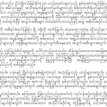
်သော်လည်း၊ ပိုင်းခြားသိမြင်နိုင်သော ယာဉ်မောင်းများသည် စွမ်းဆောင်ရည်
်။ စမ်းသပ်မှုနှင့် အသိအမှတ်ပြုလက်မှတ်များသည် စစ်ထုတ်ကိရိယာများကို
်မှုများတွင် အမှုန်များကို မည်မျှကောင်းမွန်စွာ ဖမ်းယူနိုင်သည်ကို တ
တကယ့်လည်ပတ်မှုအခြေအနေများကို ပိုမိုကောင်းမွန်စွာ ကိုယ်စားပြုသောက
မ်းကို ဖော်ထုတ်ပြီး အပျက်အစီးများ တင်ဆောင်လာသည်နှင့်အမျှ အစိတ်အပိုင်
ု အစီရင်ခံတင်ပြခြင်း ရှိ၊ မရှိကို သတိပြုပါ။ absolute rating ဆိုသည
င့် သတ်မှတ်ထားသော စွမ်းဆောင်ရည် ကန့်သတ်ချက်တွင် ဖမ်းယူခြင်းဖြစ်သည်။ No
သော အမှုန်အရွယ်အစားကို စစ်ဆေးပါ - micron အရွယ်အစားသေးငယ်သော အမှုန်မ
ဂျင်များတွင် အဖြစ်များသော ယိုယွင်းပျက်စီးနေသော အပျက်အစီးများအတွက် 
် ယုံကြည်စိတ်ချရမှုကို ပေါင်းထည့်ပေးသည်။ ထိန်းချုပ်ထားသောအခြေအနေ
င်းစမ်းသပ်မှုများတစ်ခုတည်းထက် ပိုမိုယုံကြည်စိတ်ချရသောဒေတာများကို ပေး
းသည် ဓာတ်ခွဲခန်းရလဒ်များကို ဖြည့်စွက်ပေးနိုင်ပြီး အချိန်ကြာလာသည်
သည်ကို ဖော်ပြနိုင်သည်။
းစဉ်းစားပါ။ လမ်းနှင့် ပြိုင်ကွင်းနှစ်မျိုးလုံးတွင် အသုံးပြုသည့် ယာဉ်များအတ
စွမ်းဆောင်ရည်မြင့်အဖွဲ့များသည် cartridge element များကို နှစ်သက်ကြ
ာင့်ဖြစ်သည်။ အချို့မှာ spin-on ရိုးရှင်းမှုကို နှစ်သက်ကြသည်။ သင်သည် premi
အသုံးချမှုများအတွက် အဓိပ္ပာယ်ရှိနိုင်သော စွမ်းဆောင်ရည်အာမခံချက်များ
်သွင်းစဉ်းစားပါ။ မကြာခဏ ပြန်လည်တည်ဆောက်တဲ့ လုပ်ငန်းစဉ်တွေရှိတဲ့ ပြို
ေ့စဉ်မောင်းနှင်သူကတော့ ပြုပြင်ထိန်းသိမ်းမှုကြားကာလတွေနဲ့ လည်ပတ်မှုကုန်ကျ
ျယ်ဖို့အတွက် စမ်းသပ်ဒေတာ၊ အသိုင်းအဝိုင်းရဲ့ တုံ့ပြန်ချက်နဲ့ သင့်အင်