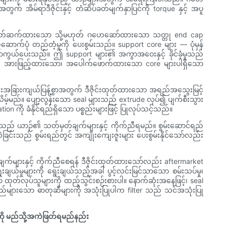
 အိမ်ရာဒီဇိုင်းနှင့် တံဆိပ်ခတ်မျက်နှာပြင်ကို torque နှင့် အပူ
ွာ ချိတ်ဆက်ထားသော သို့မဟုတ် ဂဟေဆော်ထားသော သတ္တု end cap
ာက်ပုံ တည်တံ့မှုကို ပေးစွမ်းသည်။ support core များ — ပုံမှန်
ာကွယ်ပေးသည်။ ဤ support များ၏ အကွာအဝေးနှင့် ခိုင်ခံ့မှုသည်
အစား အားဖြည့်ထားသော၊ အပေါက်ဖောက်ထားသော core များပါရှိသော
ုင်းအခြားကျယ်ပြန့်စွာအတွက် ဒီဇိုင်းထုတ်ထားသော အရည်အသွေးမြင့်
းလိမ့်မည်။ ပျော့လွန်းသော seal များသည် extrude လုပ်၍ ပျက်စီးသွား
ကို ခံနိုင်ရည်ရှိသော ပစ္စည်းများဖြင့် ပြုလုပ်သင့်သည်။
 တို့သည် ယာဉ်၏ သတ်မှတ်ချက်များနှင့် ကိုက်ညီရမည်။ စွမ်းဆောင်ရည်
လဲခြင်းသည် စွမ်းရည်တွင် အကျိုးကျေးဇူးများ ပေးစွမ်းနိုင်သော်လည်း
်ချက်များနှင့် ကိုက်ညီစေရန် ဒီဇိုင်းထုတ်ထားသော်လည်း aftermarket
ေးချယ်မှုများကို ရွေးချယ်သည့်အခါ ပွင့်လင်းမြင်သာသော စမ်းသပ်မှု၊
 ထုတ်လုပ်သူများကို ထည့်သွင်းစဉ်းစားပါ။ နောက်ဆုံးအနေဖြင့်၊ seal
ေးရည်များသော ဓာတုဆီများကို အသုံးပြုပါက filter သည် သင်အသုံးပြု
်ကို မည်သို့အကဲဖြတ်ရမည်နည်း