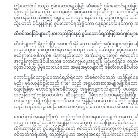
ဤဆောင်းပါးသည် စွမ်းဆောင်ရည်မြင့် ဆီစစ်နှင့် စွမ်းဆောင်ရည်မြင
နားလည်ခြင်းမှသည် ဓာတ်ခွဲခန်း စွမ်းဆောင်ရည်ဆိုင်ရာ တောင်းဆိုချ
မှန်ကန်သော ဆီစစ်ကို ရွေးချယ်ရာတွင် စနစ်တကျ ချဉ်းကပ်မှုကို သင
သို့မဟုတ် မိုင်နှုန်းမြင့် စွမ်းဆောင်ရည်ရှိသော နေ့စဉ်မောင်းနှင်သူ
ဆီစစ်အခြေခံများကို နားလည်ခြင်းနှင့် စွမ်းဆောင်ရည်မြင့်အင်ဂျင
ဆီစစ်များကို ရိုးရှင်းပြီး အစားထိုးနိုင်သော အစိတ်အပိုင်းများအဖ
အဆင့်တွင်၊ စစ်ထုတ်ကိရိယာများသည် အင်ဂျင်ဆီတွင် စုပုံနေသော ညစ်ည
ဖယ်ရှားပေးပါသည်။ ဖိအားနည်းသော အသုံးချမှုများတွင် စစ်ထုတ်ကိရ
အလွန်ကွာခြားနိုင်ပါသည်။ လောင်ကျွမ်းမှုအပူချိန် မြင့်မားခြင်း၊ လည်ပ
လိုအပ်သည့် ပိုမိုသေးငယ်သော အမှုန်အမွှားများကို ဖန်တီးပေးနိုင်ပါ
ကောင်းမွန်သောစွမ်းဆောင်ရည်ရှိသော ဆီစစ်တစ်ခုသည် ယှဉ်ပြိုင်နေသော
မည်။ ဖမ်းယူနိုင်စွမ်းသည် filter သည် အရွယ်အစားအမျိုးမျိုးရှိသော
လျင်မြန်စွာ ဟောင်းနွမ်းစေနိုင်သည့် အမှုန်အမွှားငယ်များကို ဖယ်ရှ
အလွန်အကျွံကန့်သတ်ပါက ဆီပန့်သည် ပိုမိုအလုပ်လုပ်ရမည်ဖြစ်ပြီး
တစ်လျှောက်ရှိ ကွဲပြားသောဖိအား အလွန်မြင့်မားသောအခါတွင် ဖွင့်ခြင်
သည် လည်ပတ်မှုအခြေအနေအားလုံးတွင် ဘေးကင်းသောဖိအားကို ထိန်း
နောက်ထပ်အရေးကြီးတဲ့ ထည့်သွင်းစဉ်းစားရမယ့်အချက်ကတော့ ဆီလဲ
အတွက် တိုးချဲ့ထားတဲ့ အချိန်ကာလတွေကို အသုံးပြုလေ့ရှိပါတယ်၊ ဒ
ထိန်းထားနိုင်တဲ့ စွမ်းရည်မြင့်မားတဲ့ စစ်ထုတ်ကိရိယာတွေဟာ ပိုရှည်တဲ့
စစ်ထုတ်ကိရိယာရဲ့ တည်ငြိမ်မှုဟာ အလွန်အရေးကြီးပါတယ်။ ဘာလို့လဲဆို