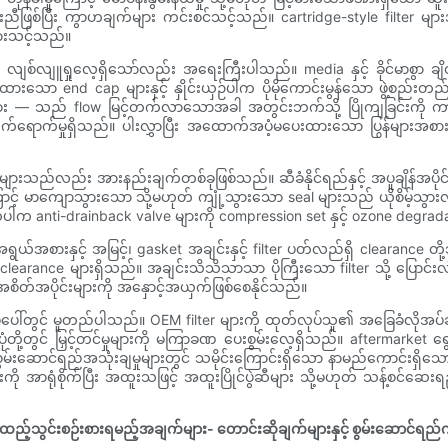
်ပြီး ကွာဟချက်များ ကင်းစင်သင့်သည်။ cartridge-style filter များအတွက်
်ထားသင့်သည်။
 လျစ်လျူရှုလေ့ရှိသော်လည်း အရေးကြီးပါသည်။ media နှင့် ခိုင်မာစ
end cap များနှင့် နှိုင်းယှဉ်ပါက ပိုမိုကောင်းမွန်သော ဖွဲ့စည်းတည်ဆေ
ျား — သည် flow မြင့်တက်လာသောအခါ အတွင်းဘက်သို့ ပြိုကျခြင်းကို က
ု သက်ရောက်မှုရှိသည်။ ပါးလွှာပြီး အထောက်အပံ့မပေးထားသော ပြွန်များ
 များသည်လည်း အားနည်းချက်တစ်ခုဖြစ်သည်။ ဆီခံနိုင်ရည်နှင့် အပူချိန်အပိ
ြောင့် မာကျောသွားသော သို့မဟုတ် ကျုံ့သွားသော seal များသည် ယိုစိမ့်သွာ
anti-drainback valve များကို compression set နှင့် ozone degradation 
်အရွယ်အစားနှင့် အမြင့်၊ gasket အချင်းနှင့် filter ပတ်လည်ရှိ clearance
ော clearance များရှိသည်။ အချင်းသိသိသာသာ ပိုကြီးသော filter သို့ ပြောင်း
ှိ အစိတ်အပိုင်းများကို အနှောင့်အယှက်ဖြစ်စေနိုင်သည်။
ပ်မှုပေါ်တွင် မူတည်ပါသည်။ OEM filter များကို ထုတ်လုပ်သူ၏ အခြေခံလိုအပ
ုံတို့တွင် မြှင့်တင်မှုများကို မကြာခဏ ပေးစွမ်းလေ့ရှိသည်။ aftermarket ရွ
ွမ်းဆောင်ရည်အသုံးချမှုများတွင် သမိုင်းကြောင်းရှိသော နာမည်ကောင်းရှိသော
ို အာရုံစိုက်ပြီး အထူးသဖြင့် အထူးပြိုင်ပွဲဆီများ သို့မဟုတ် သန့်စင်ဆ
 ထည့်သွင်းစဉ်းစားရမည့်အချက်များ- တောင်းဆိုချက်များနှင့် စွမ်းဆောင်ရည