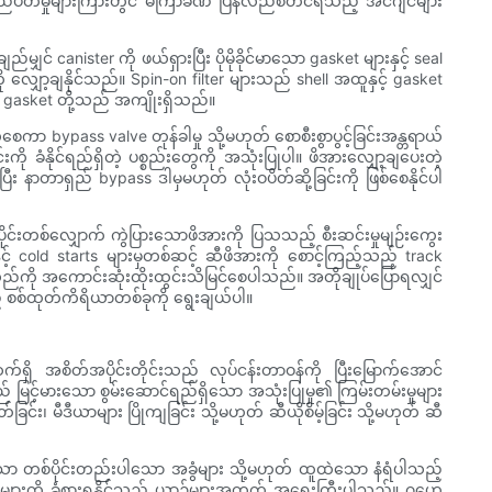
 လည်ပတ်မှုများကြားတွင် မကြာခဏ ပြန်လည်စတင်ရသည့် အင်ဂျင်များ
ျှင် canister ကို ဖယ်ရှားပြီး ပိုမိုခိုင်မာသော gasket များနှင့် seal
ို လျှော့ချနိုင်သည်။ Spin-on filter များသည် shell အထူနှင့် gasket
de gasket တို့သည် အကျိုးရှိသည်။
ေကာ bypass valve တုန်ခါမှု သို့မဟုတ် စောစီးစွာပွင့်ခြင်းအန္တရာယ်
ို ခံနိုင်ရည်ရှိတဲ့ ပစ္စည်းတွေကို အသုံးပြုပါ။ ဖိအားလျှော့ချပေးတဲ့
 နာတာရှည် bypass ဒါမှမဟုတ် လုံးဝပိတ်ဆို့ခြင်းကို ဖြစ်စေနိုင်ပါ
်းတစ်လျှောက် ကွဲပြားသောဖိအားကို ပြသသည့် စီးဆင်းမှုမျဉ်းကွေး
် cold starts များမှတစ်ဆင့် ဆီဖိအားကို စောင့်ကြည့်သည့် track
သည်ကို အကောင်းဆုံးထိုးထွင်းသိမြင်စေပါသည်။ အတိုချုပ်ပြောရလျှင်
် စစ်ထုတ်ကိရိယာတစ်ခုကို ရွေးချယ်ပါ။
ဆက်ရှိ အစိတ်အပိုင်းတိုင်းသည် လုပ်ငန်းတာဝန်ကို ပြီးမြောက်အောင်
ြင့်မားသော စွမ်းဆောင်ရည်ရှိသော အသုံးပြုမှု၏ ကြမ်းတမ်းမှုများ
်း၊ မီဒီယာများ ပြိုကျခြင်း သို့မဟုတ် ဆီယိုစိမ့်ခြင်း သို့မဟုတ် ဆီ
ထားသော တစ်ပိုင်းတည်းပါသော အခွံများ သို့မဟုတ် ထူထဲသော နံရံပါသည့်
ရှိသော ဆူးများကို ခံစားရနိုင်သည့် ယာဉ်များအတွက် အရေးကြီးပါသည်။ ဂဟေ