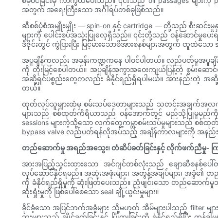
စိမ့်ဝင်ခြင်းမှ ကာကွယ်ပေးသည်။ ၎င်းသည် oil passages များကိ
အတွက် အရေးကြီးသော အင်္ဂါရပ်တစ်ခုဖြစ်သည်။
ဆီစစ်ပုံစံအမျိုးမျိုး — spin-on နှင့် cartridge — တို့သည် စီးဆင်းမှ
များကို ပေါင်းစပ်အသုံးပြုလေ့ရှိသည်။ ၎င်းတို့သည် ဝန်ဆောင်မှုပေးရန
ဒီဇိုင်းတွင် ကွဲပြားပြီး မြင့်မားသောဖိအားစနစ်များအတွက် ထူထဲသော
အပူချိန်ကလည်း အခန်းကဏ္ဍကနေ ပါဝင်ပါတယ်။ လည်ပတ်မှုအပူချိန်မြင့်မာ
ကို တိုးမြင့်စေပါတယ်။ အပူချိန်အကွာအဝေးကျယ်ပြန့်တဲ့ စွမ်းဆောင်ရည်
အဆို့ရှင်ပစ္စည်းတွေကလည်း ခံနိုင်ရည်ရှိရပါမယ်။ အားနည်းတဲ့ အဆို
တယ်။
ထုတ်လုပ်သူများထံမှ စမ်းသပ်ဒေတာများသည် သတင်းအချက်အလက်များစွ
များသည် စစ်ထုတ်ကိရိယာသည် ဝန်အောက်တွင် မည်သို့ပြုမူမည်ကို ရှ
sessions များကဲ့သို့သော လက်တွေ့ကမ္ဘာစမ်းသပ်မှုများသည် စစ်ထုတ
bypass valve လည်ပတ်ရန်လိုအပ်သည့် အချိန်ကာလများကို အနည်းဆုံးဖ
တည်ဆောက်မှု အရည်အသွေး၊ တံဆိပ်ခတ်ခြင်းနှင့် လိုက်ဖက်ညီမှု- ကြာရှည်
အားအပြည့်သွင်းထားသော အင်ဂျင်တစ်လုံးသည် ချောဆီစနစ်ပေါ်တွင် အပ
လုပ်ဆောင်နိုင်ရမည်။ အဆုံးအဖုံးများ၊ အတွန့်အချပ်များ၊ အခွံ၏ 
ကို ခံနိုင်ရည်ရှိမှုကို ဆုံးဖြတ်ပေးသည်။ ညံ့ဖျင်းသော တည်ဆောက်မှုသ
ဆုံးရှုံးမှုကို ဖြစ်ပေါ်စေသော seal ချို့ယွင်းမှုများ။
ခိုင်ခံ့သော အပြင်ဘက်အခွံများ သို့မဟုတ် အိမ်များပါသည့် filter မ
ဘူးများသည် ချိုင့်ခွက်ခြင်းနှင့် ပြိုကျခြင်းကို ခံနိုင်ရည်ရှိပြီး