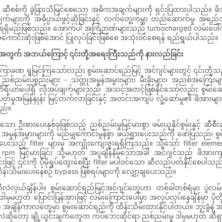
့် ဆီစစ်ကို ခွဲခြားသိမြင်စေသော အဓိကအချက်များကို ရှင်းပြထားပါသည်။ ဖိ
က်များကို အဓိပ္ပာယ်ဖွင့်ဆိုခြင်းနှင့် လက်တွေ့ကမ္ဘာ တည်ဆောက်မှု အရည်အ
်ရရှိမည်ဖြစ်သည်။ အောက်ပါ အကြံဉာဏ်များသည် turbocharged လမ်းပေါ်ကားက
ကို အကောင်းဆုံးဖြစ်အောင် ပြုလုပ်ခြင်းဖြစ်စေ အသုံးဝင်စေရန် ရည်ရွယ်ပါသည်။
်များအတွက် အဘယ်ကြောင့် ၎င်းတို့အရေးကြီးသည်ကို နားလည်ခြင်း
ြစ် မကြာခဏ ရှုမြင်ကြသော်လည်း စွမ်းဆောင်ရည်မြင့် အင်ဂျင်များတွင် ၎င်းတ
မ်းပစ္စည်းများ - သတ္တုအမှုန်အမွှားများ၊ မီးခိုးများ၊ အညစ်အကြေးများန
ိယာပေါ်ရှိ လိုအပ်ချက်များသည် အသင့်အတင့်ဖြစ်နိုင်သော်လည်း စွမ်းဆော
တ်မှုအမြန်နှုန်း မြင့်တက်လာခြင်းနှင့် အတင်းအကျပ် လှုံ့ဆော်မှု၏ ဖိအားများသ
သည်။
 ဦးစားပေးနှစ်ခုဖြစ်သည့် ညစ်ညမ်းမှုမြင့်မားစွာ ဖမ်းယူနိုင်စွမ်းနှင့် ဆီစ
 အမှုန်အမွှားများကို မည်မျှကောင်းမွန်စွာ ဖယ်ရှားပေးသည်ကို ဖော်ပြသည်၊ စွ
ားပေးသည့် filter များမှ အကျိုးကျေးဇူးရရှိကြသည်။ သို့သော် filter elemen
 rpm မြင့်မားခြင်း သို့မဟုတ် အပူချိန်နိမ့်သောအခါ အင်ဂျင်သည် ဖိအာ
းဖြင့် ၎င်းကို ပိုမိုရှုပ်ထွေးစေပြီး filter မပါဝင်သော ဆီလည်ပတ်နိုင်စေပ
သိမ်းပေးနေစဉ် bypass ဖြစ်ရပ်များကို လျှော့ချပေးသည်။
လှယ်ချိန်ပါ။ စွမ်းဆောင်ရည်မြင့်အင်ဂျင်တွေဟာ တစ်ခါတစ်ရံမှာ ပွဲလ
ါမှမဟုတ် ပြောင်းပြန်အားဖြင့် လမ်းကြောင်းပေါ်မှာ အလုပ်လုပ်နေချိန်မှာ
 အချိန်ကာလတွေမှာ စွမ်းဆောင်ရည်ကို ထိန်းသိမ်းထားနိုင်ပါတယ်။ ဘူးခွံနဲ့ အဆုံ
တော့ ချို့ယွင်းချက်တွေက ကပ်ဘေးဆိုင်ရာ ညစ်ညမ်းမှု ဒါမှမဟုတ် ဆီရှားပါးမ