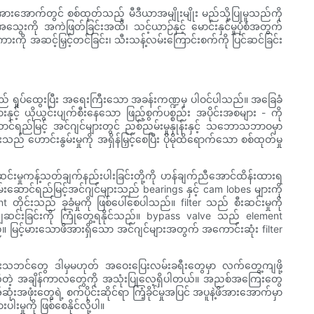
အားအောက်တွင် စစ်ထုတ်သည့် မီဒီယာအမျိုးမျိုး မည်သို့ပြုမူသည်ကို
သွေးကို အကဲဖြတ်ခြင်းအထိ၊ သင့်ယာဉ်နှင့် မောင်းနှင်မှုပုံစံအတွက်
ို အဆင့်မြှင့်တင်ခြင်း၊ သီးသန့်လမ်းကြောင်းစက်ကို ပြင်ဆင်ခြင်း
ို့သည် ရှုပ်ထွေးပြီး အရေးကြီးသော အခန်းကဏ္ဍမှ ပါဝင်ပါသည်။ အခြေခံ
ှင့် ယိုယွင်းပျက်စီးနေသော ဖြည့်စွက်ပစ္စည်း အပိုင်းအစများ - ကို
င်ရည်မြင့် အင်ဂျင်များတွင် ညစ်ညမ်းမှုနှုန်းနှင့် သဘောသဘာဝမှာ
ည် ဟောင်းနွမ်းမှုကို အရှိန်မြှင့်စေပြီး ပိုမိုထိရောက်သော စစ်ထုတ်မှု
ီးဆင်းမှုကန့်သတ်ချက်နည်းပါးခြင်းတို့ကို ဟန်ချက်ညီအောင်ထိန်းထားရ
မ်းဆောင်ရည်မြင့်အင်ဂျင်များသည် bearings နှင့် cam lobes များကို
t တိုင်းသည် ခုခံမှုကို ဖြစ်ပေါ်စေပါသည်။ filter သည် စီးဆင်းမှုကို
းကျဆင်းခြင်းကို ကြုံတွေ့ရနိုင်သည်။ bypass valve သည် element
ါသည်။ မြင့်မားသောဖိအားရှိသော အင်ဂျင်များအတွက် အကောင်းဆုံး filter
မ်းသဘင်တွေ ဒါမှမဟုတ် အဝေးပြေးလမ်းခရီးတွေမှာ လက်တွေ့ကျဖို့
 ပိုတိုတဲ့ အချိန်ကာလတွေကို အသုံးပြုလေ့ရှိပါတယ်။ အညစ်အကြေးတွေ
းအဖုံးတွေရဲ့ စက်ပိုင်းဆိုင်ရာ ကြံ့ခိုင်မှုအပြင် အပူနဲ့ဖိအားအောက်မှာ
ှုကို ဖြစ်စေနိုင်လို့ပါ။