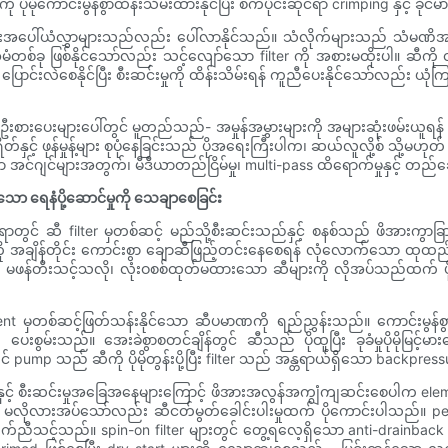
ုမိုကောင်းမွန်စွာထိန်းသိမ်းထားနိုင်ပြီး စက်ပိုင်းဆိုင်ရာ crimping နှင့် 
အထူးအပေါ်ယံလွှာများသည်လည်း ပေါ်လာနိုင်သည်။ သံလိုက်များသည် သံမဏိအမှုန
 ဖြစ်နိုင်သော်လည်း သင့်လျော်သော filter ကို အစားမထိုးပါ။ ဆီကို တွန်းလှ
 ပြောင်းလဲစေနိုင်ပြီး စီးဆင်းမှုကို ထိန်းသိမ်းရန် ကူညီပေးနိုင်သော်လည်း 
းစားပေးများပေါ်တွင် မူတည်သည်- အမှုန်အမွှားများကို အများဆုံးဖမ်းယူရန် ရည
်နှင့် ဖုန်မှုန့်များ စုပုံနေခြင်းသည် ပိုအရေးကြီးပါက၊ ဆယ်လူလို့စ် သို့မ
င်ဂျင်များအတွက်၊ မီဒီယာတည်ငြိမ်မှု၊ multi-pass ထိရောက်မှုနှင့် တည်
လျော်သော ရေနံပို့ဆောင်မှုကို သေချာစေခြင်း
ရာတွင် ဆီ filter မှတစ်ဆင့် မည်သို့စီးဆင်းသည်နှင့် စနစ်သည် ဖိအားကွာခြ
ကို အချိန်တိုင်း ကောင်းစွာ ချောဆီဖြည့်တင်းနေစေရန် လုံလောက်သော ထုထည
မဖန်တီးသင့်သလို၊ လုံးဝစစ်ထုတ်မထားသော ဆီများကို လိုအပ်သည်ထက် ပိုမိုက
ent မှတစ်ဆင့်ဖြတ်သန်းနိုင်သော ဆီပမာဏကို ရည်ညွှန်းသည်။ ကောင်းမွန်စွာ
ို ပေးစွမ်းသည်။ အေးခဲစွာစတင်ချိန်တွင် ဆီသည် ပိုထူပြီး ခုခံမှုပိုမိုမြင
 pump သည် ဆီကို ပိုမိုတွန်းပို့ပြီး filter သည် အန္တရာယ်ရှိသော backpres
y နှင့် စီးဆင်းမှုအခြေအနေများကြောင့် ဖိအားအလွန်အကျွံကျဆင်းစေပါက 
ိုလားအပ်သော်လည်း ဆီငတ်မွတ်ခေါင်းပါးမှုထက် ပိုကောင်းပါသည်။ performan
က်ညီသင့်သည်။ spin-on filter များတွင် တွေ့ရလေ့ရှိသော anti-drainbac