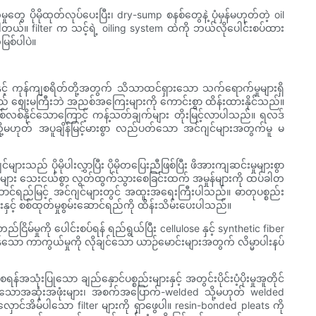
ုတွေ ပိုမိုထုတ်လုပ်ပေးပြီး၊ dry-sump စနစ်တွေနဲ့ ပုံမှန်မဟုတ်တဲ့ oil
ပါတယ်။ filter က သင့်ရဲ့ oiling system ထဲကို ဘယ်လိုပေါင်းစပ်ထား
ြစ်ပါပဲ။
နှင့် ကုန်ကျစရိတ်တို့အတွက် သိသာထင်ရှားသော သက်ရောက်မှုများရှိ
ည် ဈေးမကြီးဘဲ အညစ်အကြေးများကို ကောင်းစွာ ထိန်းထားနိုင်သည်။
စ်လစ်နိုင်သောကြောင့် ကန့်သတ်ချက်များ တိုးမြင့်လာပါသည်။ ရလဒ်
ို့မဟုတ် အပူချိန်မြင့်မားစွာ လည်ပတ်သော အင်ဂျင်များအတွက်မူ မ
ားသည် ပိုမိုပါးလွှာပြီး ပိုမိုတပြေးညီဖြစ်ပြီး ဖိအားကျဆင်းမှုများစွာ
စ္စည်းများ သေးငယ်စွာ လွတ်ထွက်သွားစေခြင်းထက် အမှုန်များကို ထပ်ခါတ
ဆောင်ရည်မြင့် အင်ဂျင်များတွင် အထူးအရေးကြီးပါသည်။ ဓာတုပစ္စည်း
ျားနှင့် စစ်ထုတ်မှုစွမ်းဆောင်ရည်ကို ထိန်းသိမ်းပေးပါသည်။
ည်ငြိမ်မှုကို ပေါင်းစပ်ရန် ရည်ရွယ်ပြီး cellulose နှင့် synthetic fiber
်သော ကာကွယ်မှုကို လိုချင်သော ယာဉ်မောင်းများအတွက် လိမ္မာပါးနပ်
သော ချည်နှောင်ပစ္စည်းများနှင့် အတွင်းပိုင်းပံ့ပိုးမှုအူတိုင်
့်ထားသောအဆုံးအဖုံးများ၊ အစက်အပြောက်-welded သို့မဟုတ် welded
ောင်အိမ်ပါသော filter များကို ရှာဖွေပါ။ resin-bonded pleats ကို