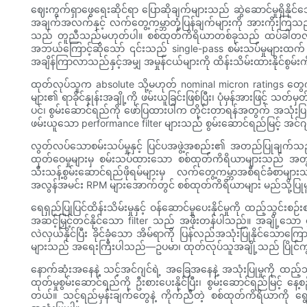
ဈေးကွက်ရှာဖွေရေးဆိုင်ရာ ပြောဆိုချက်များသည် ဆွဲဆောင်မှုရှိနိုင
အချက်အလက်နှင့် လက်တွေ့ကမ္ဘာတုံ့ပြန်ချက်များကို အားကိုးကြသည
သည် တူညီသည်မဟုတ်ပါ။ စစ်ထုတ်ကိရိယာတစ်ခုသည် ထပ်ခါတလဲလဲ လည်ပတ
အဘယ်ကြောင့်ဆိုသော် ၎င်းသည် single-pass စမ်းသပ်မှုများထက် 
အချိန်ကြာလာသည်နှင့်အမျှ အမှုန်ငယ်များကို ထိန်းသိမ်းထားနိုင်စွ
ထုတ်လုပ်သူက absolute သို့မဟုတ် nominal micron ratings တွေကိ
များ၏ ရာခိုင်နှုန်းအချို့ကို ဖမ်းယူခြင်းဖြစ်ပြီး၊ ပုံမှန်အားဖြ
ပင်၊ စွမ်းဆောင်ရည်ကို ဖော်ပြထားပါက တိုင်းတာရန်အတွက် အသုံးပြု
ဖမ်းယူသော performance filter များသည် စွမ်းဆောင်ရည်မြင့် အင်
လွတ်လပ်သောစမ်းသပ်မှုနှင့် ပြင်ပအဖွဲ့အစည်း၏ အတည်ပြုချက်သည
ထုတ်ဝေမှုများမှ စမ်းသပ်ထားသော စစ်ထုတ်ကိရိယာများသည် အတွင်းပို
သီးသန့်စွမ်းဆောင်ရည်ဖိုရမ်များမှ လက်တွေ့ကမ္ဘာအစီရင်ခံစာမျာ
အလွန်အမင်း RPM များအောက်တွင် စစ်ထုတ်ကိရိယာများ မည်သို့ပြုမူ
ရေရှည်ပြုပြင်ထိန်းသိမ်းမှုနှင့် ဝန်ဆောင်မှုပေးနိုင်မှုကို ထည့်သွင်
အဆင့်မြှင့်တင်နိုင်သော filter သည် အဖိုးတန်ပါသည်။ အချို့သော 
လဲလှယ်နိုင်ပြီး ခိုင်ခံ့သော အိမ်ရာကို ပြန်လည်အသုံးပြုနိုင်သောကြေ
များသည် အရေးကြီးပါသည်—ဥပမာ၊ ထုတ်လုပ်သူအချို့သည် ပြိုင်ကွင်း
နောက်ဆုံးအနေနဲ့ သင့်အင်ဂျင်ရဲ့ အခြေအနေနဲ့ အသုံးပြုမှုကို ထည့
ထုတ်မှုစွမ်းဆောင်ရည်ကို ဦးစားပေးနိုင်ပြီး၊ စွမ်းဆောင်ရည်မြင့် န
တယ်။ သင့်ရည်မှန်းချက်တွေနဲ့ ကိုက်ညီတဲ့ စစ်ထုတ်ကိရိယာကို ရွေးခ