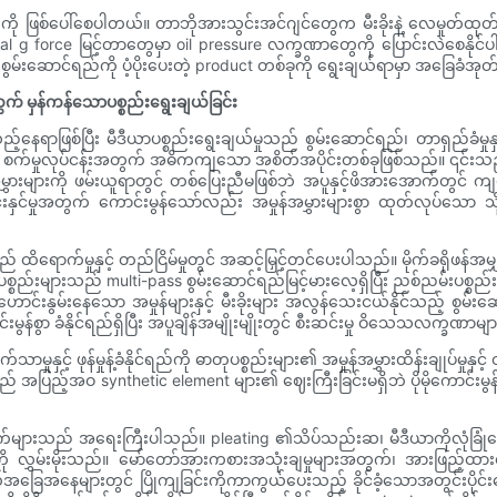
ိုးကို ဖြစ်ပေါ်စေပါတယ်။ တာဘိုအားသွင်းအင်ဂျင်တွေက မီးခိုးနဲ့ လေမှုတ်ထုတ်မှ
ral g force မြင့်တာတွေမှာ oil pressure လက္ခဏာတွေကို ပြောင်းလဲစေနိုင်
်းဆောင်ရည်ကို ပံ့ပိုးပေးတဲ့ product တစ်ခုကို ရွေးချယ်ရာမှာ အခြေခံအုတ်မ
က် မှန်ကန်သောပစ္စည်းရွေးချယ်ခြင်း
ေရာဖြစ်ပြီး မီဒီယာပစ္စည်းရွေးချယ်မှုသည် စွမ်းဆောင်ရည်၊ တာရှည်ခံမှု
င် စက်မှုလုပ်ငန်းအတွက် အဓိကကျသော အစိတ်အပိုင်းတစ်ခုဖြစ်သည်။ ၎င်းသ
ှားများကို ဖမ်းယူရာတွင် တစ်ပြေးညီမဖြစ်ဘဲ အပူနှင့်ဖိအားအောက်တွင် ကျ
းနှင်မှုအတွက် ကောင်းမွန်သော်လည်း အမှုန်အမွှားများစွာ ထုတ်လုပ်သော သ
ရောက်မှုနှင့် တည်ငြိမ်မှုတွင် အဆင့်မြှင့်တင်ပေးပါသည်။ မိုက်ခရိုဖန်အမျှင်မျ
 ဓာတုပစ္စည်းများသည် multi-pass စွမ်းဆောင်ရည်မြင့်မားလေ့ရှိပြီး ညစ်ညမ်းပ
်းနွမ်းနေသော အမှုန်များနှင့် မီးခိုးများ အလွန်သေးငယ်နိုင်သည့် စွမ်း
်းမွန်စွာ ခံနိုင်ရည်ရှိပြီး အပူချိန်အမျိုးမျိုးတွင် စီးဆင်းမှု ဝိသေသလက္ခဏာမ
့် ဖုန်မှုန့်ခံနိုင်ရည်ကို ဓာတုပစ္စည်းများ၏ အမှုန်အမွှားထိန်းချုပ်မှုနှင့် တ
ပြည့်အဝ synthetic element များ၏ ဈေးကြီးခြင်းမရှိဘဲ ပိုမိုကောင်းမွန
 အရေးကြီးပါသည်။ pleating ၏သိပ်သည်းဆ၊ မီဒီယာကိုလုံခြုံစေရန်အသုံးပြု
ျားကို လွှမ်းမိုးသည်။ မော်တော်အားကစားအသုံးချမှုများအတွက်၊ အားဖြည
ခြေအနေများတွင် ပြိုကျခြင်းကိုကာကွယ်ပေးသည့် ခိုင်ခံ့သောအတွင်းပိုင်းလှ