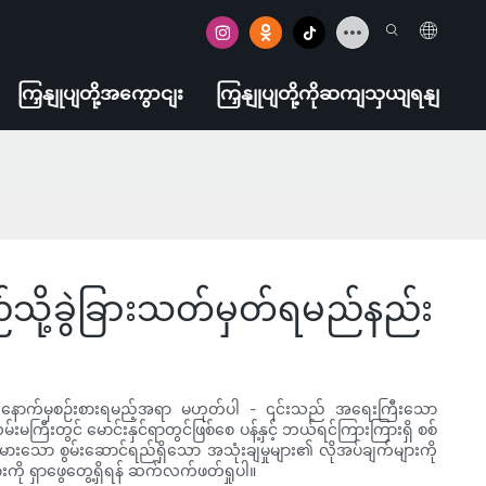
ကြှနျုပျတို့အကွောငျး
ကြှနျုပျတို့ကိုဆကျသှယျရနျ
သို့ခွဲခြားသတ်မှတ်ရမည်နည်း
းသည် နောက်မှစဉ်းစားရမည့်အရာ မဟုတ်ပါ - ၎င်းသည် အရေးကြီးသော
းမကြီးတွင် မောင်းနှင်ရာတွင်ဖြစ်စေ ပန့်နှင့် ဘယ်ရင်ကြားကြားရှိ စစ်
းသော စွမ်းဆောင်ရည်ရှိသော အသုံးချမှုများ၏ လိုအပ်ချက်များကို
းကို ရှာဖွေတွေ့ရှိရန် ဆက်လက်ဖတ်ရှုပါ။