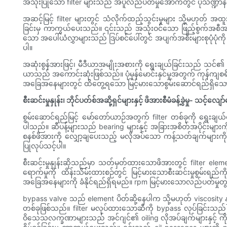
အသုံးပြုသော filter များသည် အပူလည်ပတ်မှုအောက်တွင် ပုံသဏ္ဍာန်ကို ပိ
အဆင့်မြင့် filter များတွင် သံလိုက်ထည့်သွင်းမှုများ သို့မဟုတ် 
ခြင်းမှ ကာကွယ်ပေးသည်။ ၎င်းသည် အသုံးဝင်သော ဖြည့်စွက်အစီအမံတစ်ခု
သော အပေါ်ယံလွှာများသည် ဒြပ်စင်ပေါ်တွင် အပျက်အစီးများစုပုံပုံကို
ပါ။
အဆုံးစွန်အားဖြင့်၊ မီဒီယာအမျိုးအစားကို ရွေးချယ်ခြင်းသည် သင်၏ ဦ
ယာသည် အကောင်းဆုံးဖြစ်သည်။ ပုံမှန်မောင်းနှင်မှုအတွက် ကုန်ကျစရိတ
အခြေအနေများတွင် ထိတွေ့ရသော မြင့်မားသောစွမ်းဆောင်ရည်ရှိသော အ
စီးဆင်းမှုနှုန်း၊ ဘိုင်ပတ်စ်အဆို့ရှင်များနှင့် ဖိအားစီမံခန့်ခွဲမှု- သင့်
စွမ်းဆောင်ရည်မြင့် မော်တော်ယာဉ်အတွက် filter တစ်ခုကို ရွေးချယ်
ပါသည်။ ဆီပန့်များသည် bearing များနှင့် အခြားအစိတ်အပိုင်းများ
စနစ်ဖိအားကို လျှော့ချပေးသည့် မလိုအပ်သော ကန့်သတ်ချက်များကို 
ပြုလုပ်သင့်ပါ။
စီးဆင်းမှုနှုန်းဆိုသည်မှာ သတ်မှတ်ထားသောဖိအားတွင် filter elem
ရောက်မှုကို ထိန်းသိမ်းထားစဉ်တွင် မြင့်မားသောစီးဆင်းမှုစွမ်းရည်က
အခြေအနေများကို ခံနိုင်ရည်ရှိရမည်။ rpm မြင့်မားသောလည်ပတ်မှုတွင်
bypass valve သည် element ပိတ်ဆို့နေပါက သို့မဟုတ် viscosit
တစ်ခုဖြစ်သည်။ filter မလုပ်ထားသောဆီကို bypass လုပ်ခြင်းသည် မလ
ဝိသေသလက္ခဏာများသည် အင်ဂျင်၏ oiling လိုအပ်ချက်များနှင့် ကို