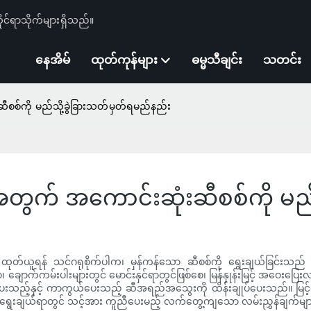
ုင်ရာသိုက်များရှိသည်။
နေအိမ်
ထုတ်ကုန်များ
ဓမ္မသီချင်း
သတင်း
ီစစ်ကို မည်သို့ခွဲခြားသတ်မှတ်ရမည်နည်း
အတွက် အကောင်းဆုံးဆီစစ်ကို မည်
းကို ထုတ်ယူရန် သင်ဂရုစိုက်ပါက၊ မှန်ကန်သော ဆီစစ်ကို ရွေးချယ်ခြင်
ချောက်ကမ်းပါးများတွင် မောင်းနှင်ရာတွင်ဖြစ်စေ၊ မြန်နှုန်းမြင့် အဝေးပြေးလမ်
ည့်နှင့် ကာကွယ်ပေးသည့် ဆီအရည်အသွေးကို ထိန်းချုပ်ပေးသည်။ မြင့်မာ
စ်ကို ရွေးချယ်ရာတွင် သင့်အား ကူညီပေးမည့် လက်တွေ့ကျသော လမ်းညွှန်ချက်မျာ