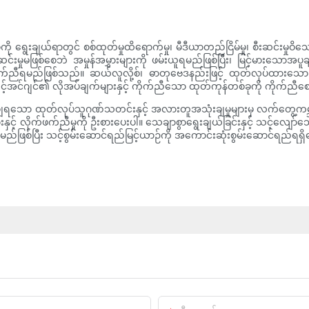
ေးချယ်ရာတွင် စစ်ထုတ်မှုထိရောက်မှု၊ မီဒီယာတည်ငြိမ်မှု၊ စီးဆင်းမှုဝိသေသလက္ခ
မဖြစ်စေဘဲ အမှုန်အမွှားများကို ဖမ်းယူရမည်ဖြစ်ပြီး၊ မြင့်မားသောအပူချိန
ုက်ညီရမည်ဖြစ်သည်။ ဆယ်လူလို့စ်၊ ဓာတုဗေဒနည်းဖြင့် ထုတ်လုပ်ထားသော နှင့
သင့်အင်ဂျင်၏ လိုအပ်ချက်များနှင့် ကိုက်ညီသော ထုတ်ကုန်တစ်ခုကို ကိုက်ညီစ
်ချရသော ထုတ်လုပ်သူဂုဏ်သတင်းနှင့် အလားတူအသုံးချမှုများမှ လက်တွေ့ကမ္ဘာတု
များနှင့် လိုက်ဖက်ညီမှုကို ဦးစားပေးပါ။ သေချာစွာရွေးချယ်ခြင်းနှင့် သင့်လျေ
မည်ဖြစ်ပြီး သင့်စွမ်းဆောင်ရည်မြင့်ယာဉ်ကို အကောင်းဆုံးစွမ်းဆောင်ရည်ရရ