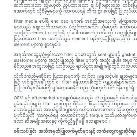
ဆက်ထားသော သို့မဟုတ် ညှပ်ထားသော ချုပ်ရိုးများသည် တစ်ပြေးညီဖြစ
အောက်တွင် ယိုစိမ့်မှုများကို ကာကွယ်ရန် တိကျစွာ စက်ဖြင့် ပြုလုပ
filter media ပေါ်ရှိ end cap များ၏ အရည်အသွေးကို မကြာခဏ
များသည် ဈေးသက်သာသော ပုံသွင်းထားသော သို့မဟုတ် ကော်ကပ်ထားသော 
အားဖြင့် element အတွင်းရှိ အပေါက်ဖောက်ထားသော သတ္တုပြွန်မ
မြင့်မားသော flow အောက်တွင် element မည်ကဲ့သို့ပြုမူသည်ကိ
element များကို ရှာဖွေပါ။
အရည်အသွေးညံ့ဖျင်းသော filter များအတွက် seal များနှင့် gasket
elastomer များကို အသုံးပြုသည့် filter များကို အသုံးပြုပါ။ အပူက
နိုင်သည်။ အထူးသဖြင့် ယာဉ်သည် ရာသီဥတုအမျိုးမျိုးတွင် လည်ပတ်ပါက 
လိုက်ဖက်ညီမှုဆိုင်ရာ ပြဿနာများကို လျစ်လျူမရှုသင့်ပါ။ ချည်မျှင
မြင့် အင်ဂျင်အချို့တွင် oil filter ဧရိယာအနီးတွင် ကျဉ်းမြောင်းသ
ပြုပြင်ထိန်းသိမ်းမှုကို ရှုပ်ထွေးစေနိုင်သည် သို့မဟုတ် ပတ်ဝန်းကျင်ရ
OEM နှင့် aftermarket ရွေးချယ်မှုများသည် ယုံကြည်မှုနှင့် စမ်းသ
စွမ်းဆောင်ရည် filter များသည် မီဒီယာ၊ စီးဆင်းမှုနှင့် တည်ဆောက်ပ
ကောင်းမွန်သော အာမခံမူဝါဒများနှင့် မော်တော်အားကစား သို့မဟုတ် စ
ပျက်စီးမှုကို ကာကွယ်ရန် တပ်ဆင်ရာတွင် torque သတ်မှတ်ချက်များက
သော ဆီအမျိုးအစားနှင့် ကိုက်ညီမှုရှိမရှိ သေချာစေပါ။
စမ်းသပ်ခြင်း၊ အသိအမှတ်ပြုလက်မှတ်များနှင့် လက်တွေ့ကမ္ဘာဆိုင်ရာ