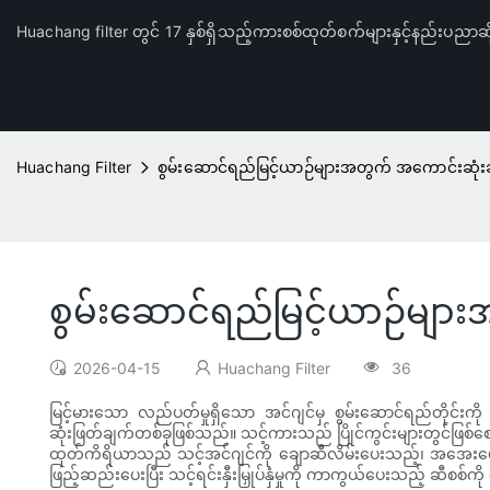
Huachang filter တွင် 17 နှစ်ရှိသည့်ကားစစ်ထုတ်စက်များနှင့်နည်းပညာဆိ
Huachang Filter
စွမ်းဆောင်ရည်မြင့်ယာဉ်များအတွက် အကောင်းဆုံးဆ
စွမ်းဆောင်ရည်မြင့်ယာဉ်များ
2026-04-15
Huachang Filter
36
မြင့်မားသော လည်ပတ်မှုရှိသော အင်ဂျင်မှ စွမ်းဆောင်ရည်တိုင်
ဆုံးဖြတ်ချက်တစ်ခုဖြစ်သည်။ သင့်ကားသည် ပြိုင်ကွင်းများတွင်ဖြစ်စေ၊ 
ထုတ်ကိရိယာသည် သင့်အင်ဂျင်ကို ချောဆီလိမ်းပေးသည့်၊ အအေးပေးသ
ဖြည့်ဆည်းပေးပြီး သင့်ရင်းနှီးမြှုပ်နှံမှုကို ကာကွယ်ပေးသည့် ဆီစ