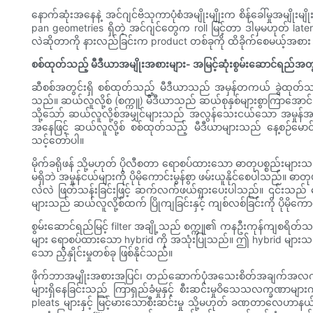
နောက်ဆုံးအနေနဲ့ အင်ဂျင်ဗိသုကာပုံစံအမျိုးမျိုးက စိန်ခေါ်မှုအမျိုးမျ
pan geometries ရှိတဲ့ အင်ဂျင်တွေက roll မြင့်တာ ဒါမှမဟုတ် late
လဲဆိုတာကို နားလည်ခြင်းက product တစ်ခုကို ထိခိုက်စေမယ့်အစား စွမ
စစ်ထုတ်သည့် မီဒီယာအမျိုးအစားများ- အမြင့်ဆုံးစွမ်းဆောင်ရည်အတွ
ဆီစစ်အတွင်းရှိ စစ်ထုတ်သည့် မီဒီယာသည် အမှန်တကယ် ခွဲထုတ်သည့်န
သည်။ ဆယ်လူလို့စ် (စက္ကူ) မီဒီယာသည် ဆယ်စုနှစ်များစွာကြာအော
သို့သော် ဆယ်လူလို့စ်အမျှင်များသည် အလွန်သေးငယ်သော အမှုန်အမွ
အနေဖြင့် ဆယ်လူလို့စ် စစ်ထုတ်သည့် မီဒီယာများသည် နေ့စဉ်မောင်
သင့်တော်ပါ။
မိုက်ခရိုဖန် သို့မဟုတ် ပိုလီစတာ ရောစပ်ထားသော ဓာတုပစ္စည်းများသည် ထိ
မရှိဘဲ အမှုန်ငယ်များကို ပိုမိုကောင်းမွန်စွာ ဖမ်းယူနိုင်စေပါသည်။
လဲလဲ ဖြတ်သန်းခြင်းဖြင့် ဆက်လက်ဖယ်ရှားပေးပါသည်။ ၎င်းသည် ဟောင
များသည် ဆယ်လူလို့စ်ထက် ပြိုကျခြင်းနှင့် ကျစ်လစ်ခြင်းကို ပိုမိုကောင
စွမ်းဆောင်ရည်မြင့် filter အချို့သည် စက္ကူ၏ ကနဦးကုန်ကျစရိတ်သက်သာမှုနှင
များ ရောစပ်ထားသော hybrid ကို အသုံးပြုသည်။ ဤ hybrid များသည် အ
သော ညှိနှိုင်းမှုတစ်ခု ဖြစ်နိုင်သည်။
ဖိုက်ဘာအမျိုးအစားအပြင်၊ တည်ဆောက်ပုံအသေးစိတ်အချက်အလက်များသည်
များရှိနေခြင်းသည် ကြာရှည်ခံမှုနှင့် စီးဆင်းမှုဝိသေသလက္ခဏာမ
pleats များနှင့် မြင့်မားသောစီးဆင်းမှု သို့မဟုတ် ခဏတာလေဟာနယ်အ