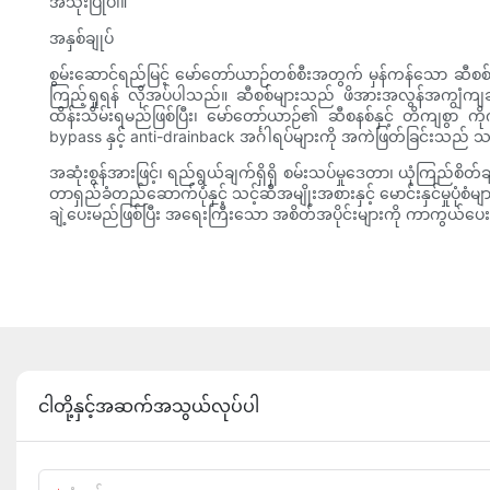
အသုံးပြုပါ။
အနှစ်ချုပ်
စွမ်းဆောင်ရည်မြင့် မော်တော်ယာဉ်တစ်စီးအတွက် မှန်ကန်သော ဆီစစ်ကို ရွ
ကြည့်ရှုရန် လိုအပ်ပါသည်။ ဆီစစ်များသည် ဖိအားအလွန်အကျွံကျဆင်းမှု
ထိန်းသိမ်းရမည်ဖြစ်ပြီး၊ မော်တော်ယာဉ်၏ ဆီစနစ်နှင့် တိကျစွာ ကိ
bypass နှင့် anti-drainback အင်္ဂါရပ်များကို အကဲဖြတ်ခြင်းသည် 
အဆုံးစွန်အားဖြင့်၊ ရည်ရွယ်ချက်ရှိရှိ စမ်းသပ်မှုဒေတာ၊ ယုံကြည်စိတ
တာရှည်ခံတည်ဆောက်ပုံနှင့် သင့်ဆီအမျိုးအစားနှင့် မောင်းနှင်မှုပုံစံ
ချဲ့ပေးမည်ဖြစ်ပြီး အရေးကြီးသော အစိတ်အပိုင်းများကို ကာကွယ်ပေး
ငါတို့နှင့်အဆက်အသွယ်လုပ်ပါ