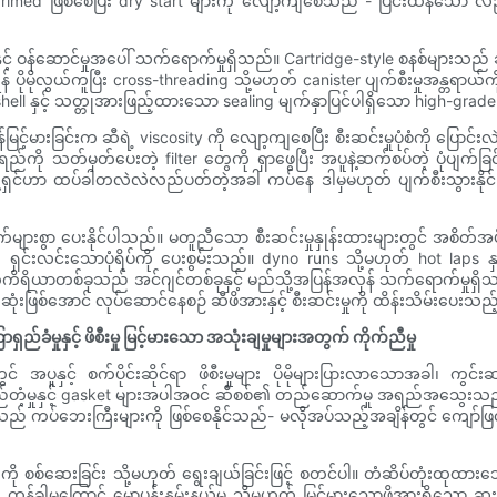
ု primed ဖြစ်စေပြီး dry start များကို လျော့ကျစေသည် - ပြင်းထန်သော
ုနှင့် ဝန်ဆောင်မှုအပေါ် သက်ရောက်မှုရှိသည်။ Cartridge-style စနစ်များသည် ချည်မ
် ပိုမိုလွယ်ကူပြီး cross-threading သို့မဟုတ် canister ပျက်စီးမှုအန္တရာယ်က
 shell နှင့် သတ္တုအားဖြည့်ထားသော sealing မျက်နှာပြင်ပါရှိသော high-gra
းခြင်းက ဆီရဲ့ viscosity ကို လျော့ကျစေပြီး စီးဆင်းမှုပုံစံကို ပြောင်းလဲစ
ကို သတ်မှတ်ပေးတဲ့ filter တွေကို ရှာဖွေပြီး အပူနဲ့ဆက်စပ်တဲ့ ပုံပျက်ခြင်းက
့ရှင်ဟာ ထပ်ခါတလဲလဲလည်ပတ်တဲ့အခါ ကပ်နေ ဒါမှမဟုတ် ပျက်စီးသွားနိုင်ပြီး
ာ ပေးနိုင်ပါသည်။ မတူညီသော စီးဆင်းမှုနှုန်းထားများတွင် အစိတ်အပိုင
င်းလင်းသောပုံရိပ်ကို ပေးစွမ်းသည်။ dyno runs သို့မဟုတ် hot laps နှင့
်ကိရိယာတစ်ခုသည် အင်ဂျင်တစ်ခုနှင့် မည်သို့အပြန်အလှန် သက်ရောက်မှုရှိ
ြစ်အောင် လုပ်ဆောင်နေစဉ် ဆီဖိအားနှင့် စီးဆင်းမှုကို ထိန်းသိမ်းပေးသည့
ခံမှုနှင့် ဖိစီးမှု မြင့်မားသော အသုံးချမှုများအတွက် ကိုက်ညီမှု
ူနှင့် စက်ပိုင်းဆိုင်ရာ ဖိစီးမှုများ ပိုမိုများပြားလာသောအခါ၊ ကွင်း
တည်တံ့မှုနှင့် gasket များအပါအဝင် ဆီစစ်၏ တည်ဆောက်မှု အရည်အသွေးသည် မ
ည် ကပ်ဘေးကြီးများကို ဖြစ်စေနိုင်သည်- မလိုအပ်သည့်အချိန်တွင် ကျော်ဖြတ်ခြင
ျားကို စစ်ဆေးခြင်း သို့မဟုတ် ရွေးချယ်ခြင်းဖြင့် စတင်ပါ။ တံဆိပ်တုံးထု
 တုန်ခါမှု၊ တုန်ခါမှုကြောင့် မောပန်းနွမ်းနယ်မှု သို့မဟုတ် မြင့်မားသောဖိအား