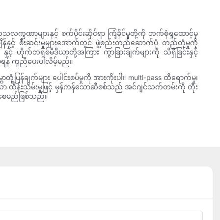
ဏာများနှင့် စက်ပိုင်းဆိုင်ရာ ကြံ့ခိုင်မှုတို့ကို ဘက်စုံရှုထောင့်မှ
်နှင့် စီးဆင်းမှုများအောက်တွင် ဖွဲ့စည်းတည်ဆောက်ပုံ တည်တံ့မှုကို
် ဟိုက်ဘရစ်မီဒီယာတို့အကြား ကွာခြားချက်များကို သိရှိခြင်းနှင့်
ေရန် ကူညီပေးပါလိမ့်မည်။
ံ့ပြန်ချက်များ ပေါင်းစပ်မှုကို အားကိုးပါ။ multi-pass ထိရောက်မှု၊
ာ်သော ထိန်းသိမ်းမှုဖြင့် မှန်ကန်သောဆီစစ်သည် အင်ဂျင်သက်တမ်းကို တိုး
ှိစေမည်ဖြစ်သည်။