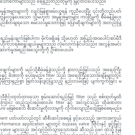
ခိုင်မာသောကော်များသည် ရေရှည်တည်တံ့မှုကို မြှင့်တင်ပေးသည်။
်အမွှားများကို လျင်မြန်စွာဖမ်းယူရန် ကူညီပေးပြီး ၎င်းတို့လည်ပတ်
န်ပေးသော သို့မဟုတ် အမှုန်အမွှားများ ကပ်ငြိမှုကို စီမံခန့်ခွဲပေး
ယုံကြည်စိတ်ချရသော စမ်းသပ်မှုဒေတာဖြင့် ပြောဆိုချက်များကို အတည်ပြု
်မှန်းချက်ဖြစ်ပါက၊ မိုက်ခရိုဖန် သို့မဟုတ် အပြည့်အဝပေါင်းစပ်မီဒီ
ဟုတ် ဟိုက်ဘရစ်ရွေးချယ်မှုများသည် လုံလောက်နိုင်ပါသည်။ အလွန်အမင်း
ဆောက်မှုအရည်အသွေးတို့ကို ဦးစားပေးပါ။
ားချက်များကို မည်သို့စီမံခန့်ခွဲသည်ကို နားလည်ခြင်းသည် အရေးကြီး
်နှင့် ဖိအားကို ပေးရမည်။ filter သည် အရေးကြီးသောအချိန်များတွင်
ြာရှည်စွာ ဖြတ်သန်းခွင့်ပြုသည့် နည်းလမ်းဖြင့် ပျက်ကွက်ခြင်း မ
ဒီဇိုင်းထုတ်ထားသော စွမ်းဆောင်ရည်မြင့် filter သည် စစ်ထုတ်မှုထိ
့်မားကြောင်း ထည့်သွင်းစဉ်းစားပါ။ filter နှင့် အင်ဂျင်သည် ထိုခဏတာ
sure မဖြစ်စေဘဲ စီးဆင်းမှုတိုးလာမှုကို လိုက်လျောညီထွေဖြစ်စေရမည်။
element ပတ်ပတ်လည်တွင် ဆီစီးဆင်းစေရန် ဖွင့်ပေးသည့် အကာအကွယ်
ce application များတွင် bypass valve ဒီဇိုင်းနှင့် ဖွင့်ခြင်း
k valve များသည် အင်ဂျင်ပိတ်သွားသောအခါ ဆီသည် pan ထဲသို့ ပြန်