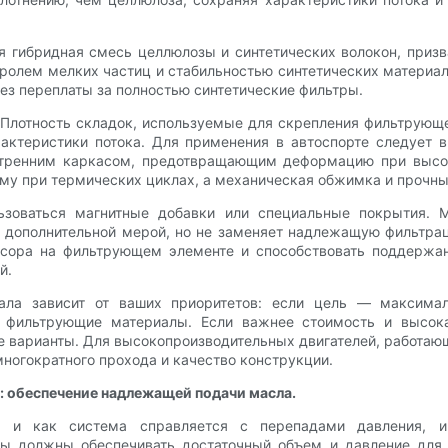
 гибридная смесь целлюлозы и синтетических волокон, призв
ролем мелких частиц и стабильностью синтетических материа
ез переплаты за полностью синтетические фильтры.
 Плотность складок, используемые для скрепления фильтрующ
рактеристики потока. Для применения в автоспорте следуе
утренним каркасом, предотвращающим деформацию при высо
му при термических циклах, а механическая обжимка и прочны
ьзоваться магнитные добавки или специальные покрытия. М
й дополнительной мерой, но не заменяет надлежащую фильтра
усора на фильтрующем элементе и способствовать поддержа
й.
ала зависит от ваших приоритетов: если цель — максимал
е фильтрующие материалы. Если важнее стоимость и высок
е варианты. Для высокопроизводительных двигателей, работа
ногократного прохода и качество конструкции.
я: обеспечение надлежащей подачи масла.
тр и как система справляется с перепадами давления, 
сы должны обеспечивать достаточный объем и давление для