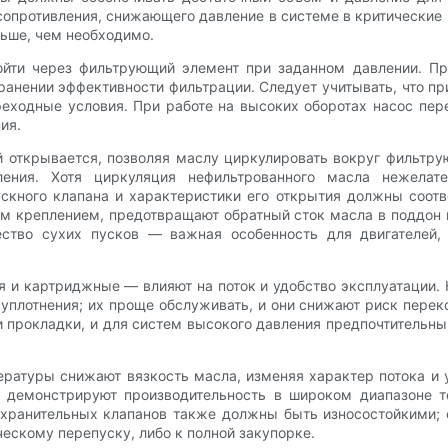
сопротивления, снижающего давление в системе в критические 
ьше, чем необходимо.
йти через фильтрующий элемент при заданном давлении. П
анении эффективности фильтрации. Следует учитывать, что при
еходные условия. При работе на высоких оборотах насос пе
ия.
открывается, позволяя маслу циркулировать вокруг фильтрую
ения. Хотя циркуляция нефильтрованного масла нежелател
кного клапана и характеристики его открытия должны соотв
м креплением, предотвращают обратный сток масла в поддон
ество сухих пусков — важная особенность для двигателей,
 и картриджные — влияют на поток и удобство эксплуатации.
 уплотнения; их проще обслуживать, и они снижают риск пер
 прокладки, и для систем высокого давления предпочтительн
ратуры снижают вязкость масла, изменяя характер потока и 
 демонстрируют производительность в широком диапазоне те
хранительных клапанов также должны быть износостойкими; с
ческому перепуску, либо к полной закупорке.