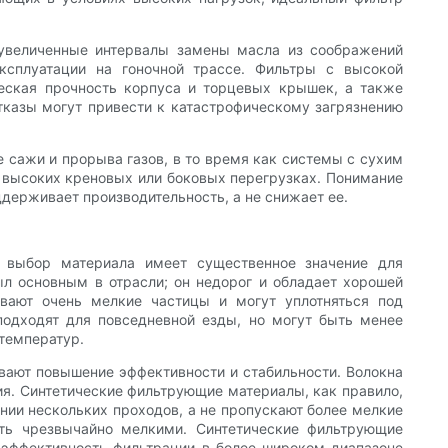
 увеличенные интервалы замены масла из соображений
эксплуатации на гоночной трассе. Фильтры с высокой
еская прочность корпуса и торцевых крышек, а также
тказы могут привести к катастрофическому загрязнению
 сажи и прорыва газов, в то время как системы с сухим
и высоких креновых или боковых перегрузках. Понимание
ддерживает производительность, а не снижает ее.
и выбор материала имеет существенное значение для
л основным в отрасли; он недорог и обладает хорошей
вают очень мелкие частицы и могут уплотняться под
 подходят для повседневной езды, но могут быть менее
 температур.
вают повышение эффективности и стабильности. Волокна
ия. Синтетические фильтрующие материалы, как правило,
нии нескольких проходов, а не пропускают более мелкие
ыть чрезвычайно мелкими. Синтетические фильтрующие
 эффективность фильтрации в более широком диапазоне