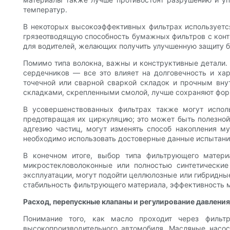
температур.
В некоторых высокоэффективных фильтрах используется
грязеотводящую способность бумажных фильтров с конт
для водителей, желающих получить улучшенную защиту б
Помимо типа волокна, важны и конструктивные детали.
сердечников — все это влияет на долговечность и ха
точечной или сварной сваркой складок и прочным вн
складками, скрепленными смолой, лучше сохраняют фор
В усовершенствованных фильтрах также могут испол
предотвращая их циркуляцию; это может быть полезно
адгезию частиц, могут изменять способ накопления м
необходимо использовать достоверные данные испытани
В конечном итоге, выбор типа фильтрующего матери
микростекловолоконные или полностью синтетически
эксплуатации, могут подойти целлюлозные или гибридны
стабильность фильтрующего материала, эффективность м
Расход, перепускные клапаны и регулирование давлени
Понимание того, как масло проходит через филь
высокопроизводительного автомобиля. Масляные насо