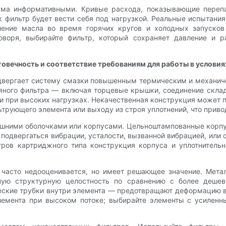
сьма информативными. Кривые расхода, показывающие переп
ак фильтр будет вести себя под нагрузкой. Реальные испытан
ление масла во время горячих кругов и холодных запуско
говоря, выбирайте фильтр, который сохраняет давление и 
овечность и соответствие требованиям для работы в условия
одвергает систему смазки повышенным термическим и механич
ляного фильтра — включая торцевые крышки, соединение склад
и при высоких нагрузках. Некачественная конструкция может 
ьтрующего элемента или выходу из строя уплотнений, что приво
ешними оболочками или корпусами. Цельноштампованные корпу
 подвергаться вибрации, усталости, вызванной вибрацией, ил
ров картриджного типа конструкция корпуса и уплотнительн
часто недооценивается, но имеет решающее значение. Мета
дную структурную целостность по сравнению с более деше
ские трубки внутри элемента — предотвращают деформацию в
лемента при высоком потоке; выбирайте элементы с усилен