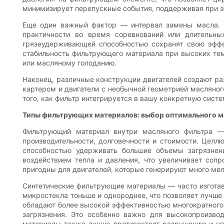
минимизирует перепускные события, поддерживая при э
Еще один важный фактор — интервал замены масла. В
практичности во время соревнований или длительных
грязеудерживающей способностью сохранят свою эффе
стабильность фильтрующего материала при высоких тем
или масляному голоданию.
Наконец, различные конструкции двигателей создают ра
картером и двигатели с необычной геометрией масляног
того, как фильтр интегрируется в вашу конкретную сист
Типы фильтрующих материалов: выбор оптимального м
Фильтрующий материал внутри масляного фильтра — 
производительности, долговечности и стоимости. Цел
способностью удерживать большие объемы загрязнен
воздействием тепла и давления, что увеличивает сопр
пригодны для двигателей, которые генерируют много мел
Синтетические фильтрующие материалы — часто изготав
микростекла тоньше и однороднее, что позволяет лучше
обладают более высокой эффективностью многократного 
загрязнения. Это особенно важно для высокопроизво
материалы также лучше противостоят разрушению и уп