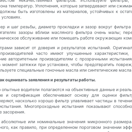
естом некачественных фильтров. Используйте фильтры, и
на температур. Уплотнения, которые затвердевают или сжимаю
должны быть изготовлены из материалов, устойчивых к оста
 условиях.
ер и шаг резьбы, диаметр прокладки и зазор вокруг фильтр
игателях зазоры вблизи масляного фильтра очень малы; пер
ехническое обслуживание или помешать работе окружающих ком
ами зависит от доверия и результатов испытаний. Оригина
 производителей часто имеют улучшенные характеристики,
ение авторитетным производителям с прозрачными испытания
а момент затяжки при установке, чтобы предотвратить повреж
ользуете специальные гоночные масла или синтетические масл
ак оценивать заявления и результаты работы.
 опытные водители полагаются на объективные данные и реальн
ние и сертификация обеспечивают основу для оценки филь
еряют, насколько хорошо фильтр улавливает частицы в течени
испытания. Многопроходные испытания показывают способн
е засорения.
 абсолютные или номинальные значения микронного размера.
ого, как правило, при определенном пороговом значении эфф