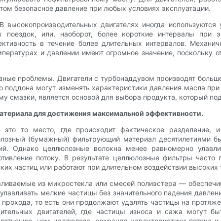
том безопасное давление при любых условиях эксплуатации.
 высокопроизводительных двигателях иногда используются
 поездок, или, наоборот, более короткие интервалы при 
ктивность в течение более длительных интервалов. Механич
пературах и давлении имеют огромное значение, поскольку о
зные проблемы. Двигатели с турбонаддувом производят больше
о поддона могут изменять характеристики давления масла пр
ему смазки, является основой для выбора продукта, который по
атериала для достижения максимальной эффективности.
это то место, где происходит фактическое разделение, 
люлозный (бумажный) фильтрующий материал десятилетиями бы
ий. Однако целлюлозные волокна менее равномерно улавли
отивление потоку. В результате целлюлозные фильтры часто
ких частиц или работают при длительном воздействии высоких
ливаемые из микростекла или смесей полиэстера — обеспечи
 улавливать мелкие частицы без значительного падения давлен
прохода, то есть они продолжают удалять частицы на протяже
дительных двигателей, где частицы износа и сажа могут б
лотнению, чем целлюлоза, сохраняя характеристики потока и