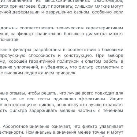
зготовленные из высококачественных эластомеров,
тся при нагреве, будут протекать; слишком мягкие могут
точной деформации и разрушению озоном, особенно если
а должны соответствовать техническим характеристикам
еход на фильтр значительно большего диаметра может
понентов.
льные фильтры разработаны в соответствии с базовыми
 пропускную способность и конструкцию. При выборе
ми, хорошей гарантийной политикой и опытом работы в
дение уплотнений, и убедитесь, что фильтр совместим с
а с высоким содержанием присадок.
ые отзывы, чтобы решить, что лучше всего подходит для
тров, но не все тесты одинаково эффективны. Ищите
е повторяющихся циклов, поскольку это лучше отражает
ость фильтра задерживать мелкие частицы с течением
 Абсолютное значение означает, что фильтр улавливает
ективности. Номинальные значения менее точны и могут