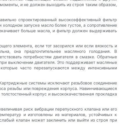
моменты, и не должен выходить из строя таким образом,
равильно спроектированный высокоэффективный фильтр
 холодном запуске масло более густое, а сопротивление
рекачивает больше масла, и фильтр должен выдерживать
щего элемента, если тот засорился или если вязкость и
ьна, она предпочтительнее масляного голодания. В
етствовать потребностям двигателя в смазке. Обратные
 при выключении двигателя. Это поддерживает масляные
 которые часто перезапускаются между интенсивными
 Картриджные системы исключают резьбовое соединение
екоса резьбы или повреждения корпуса. Навинчивающиеся
ы толстостенный корпус и высококачественная прокладка
увеличивая риск вибрации перепускного клапана или его
мператур и изготовлены из материалов, устойчивых к
лабый клапан может заклинить или выйти из строя при