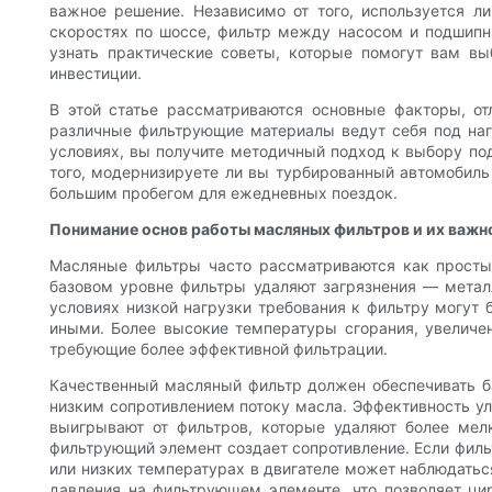
важное решение. Независимо от того, используется л
скоростях по шоссе, фильтр между насосом и подшипни
узнать практические советы, которые помогут вам в
инвестиции.
В этой статье рассматриваются основные факторы, о
различные фильтрующие материалы ведут себя под нагр
условиях, вы получите методичный подход к выбору по
того, модернизируете ли вы турбированный автомобиль
большим пробегом для ежедневных поездок.
Понимание основ работы масляных фильтров и их важн
Масляные фильтры часто рассматриваются как просты
базовом уровне фильтры удаляют загрязнения — метал
условиях низкой нагрузки требования к фильтру могут
иными. Более высокие температуры сгорания, увеличен
требующие более эффективной фильтрации.
Качественный масляный фильтр должен обеспечивать б
низким сопротивлением потоку масла. Эффективность ул
выигрывают от фильтров, которые удаляют более мел
фильтрующий элемент создает сопротивление. Если фильт
или низких температурах в двигателе может наблюдать
давления на фильтрующем элементе, что позволяет ци