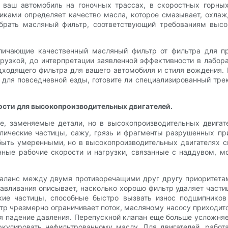
и ваш автомобиль на гоночных трассах, в скоростных горны
ками определяет качество масла, которое смазывает, охлаж
ыбрать масляный фильтр, соответствующий требованиям вы
тличающие качественный масляный фильтр от фильтра для пр
узкой, до интерпретации заявленной эффективности в лабор
дходящего фильтра для вашего автомобиля и стиля вождения.
 для повседневной езды, готовите ли специализированный тре
ости для высокопроизводительных двигателей.
е, заменяемые детали, но в высокопроизводительных двигат
лические частицы, сажу, грязь и фрагменты разрушенных пр
 быть умеренными, но в высокопроизводительных двигателях с
ные рабочие скорости и нагрузки, связанные с наддувом, мо
аланс между двумя противоречащими друг другу приоритетам
авливания описывает, насколько хорошо фильтр удаляет част
кие частицы, способные быстро вызвать износ подшипников
р чрезмерно ограничивает поток, масляному насосу приходитс
ся падение давления. Перепускной клапан еще больше усложня
ркулировать нефильтрованному маслу. Для двигателей, работ