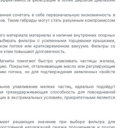
анная сочетать в себе первоначальную экономичность и
лов. Такие гибриды могут стать разумным компромиссом
его материала материалы и наличие внутренних опорных
т выбирать фильтры с усиленными торцевыми крышками,
ком потоке или кратковременном вакууме. Фильтры со
е клеи повышают долговечность.
агниты помогают быстро улавливать частицы железа,
цию. Покрытия, отталкивающие масло или регулирующие
нию потока, но для подтверждения заявленных свойств
ьное улавливание мелких частиц, идеально подойдут
ая грязеудерживающая способность для повседневной
ющих в экстремальных условиях, приоритетными являются
имеет решающее значение при выборе фильтра для
 постоянной надлежащей смазки подшипников и других