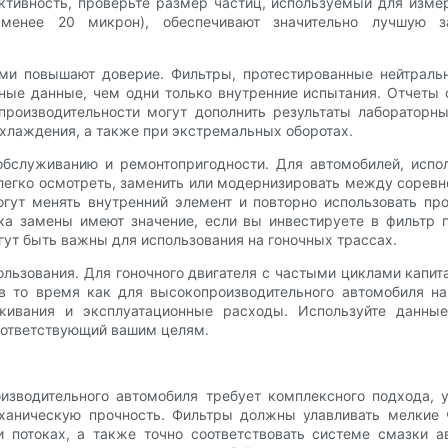
ективность, проверьте размер частиц, используемый для изм
 менее 20 микрон), обеспечивают значительно лучшую з
ми повышают доверие. Фильтры, протестированные нейтрал
ые данные, чем одни только внутренние испытания. Отчеты 
роизводительности могут дополнить результаты лабораторны
охлаждения, а также при экстремальных оборотах.
обслуживанию и ремонтопригодности. Для автомобилей, испол
 легко осмотреть, заменить или модернизировать между соре
гут менять внутренний элемент и повторно использовать пр
ка замены имеют значение, если вы инвестируете в фильтр
гут быть важны для использования на гоночных трассах.
спользования. Для гоночного двигателя с частыми циклами кап
 в то время как для высокопроизводительного автомобиля 
живания и эксплуатационные расходы. Используйте данны
соответствующий вашим целям.
зводительного автомобиля требует комплексного подхода, 
ханическую прочность. Фильтры должны улавливать мелкие 
и потоках, а также точно соответствовать системе смазки 