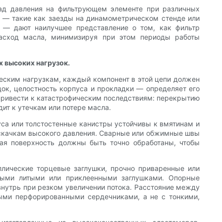
ад давления на фильтрующем элементе при различных
ия — такие как заезды на динамометрическом стенде или
в — дают наилучшее представление о том, как фильтр
расход масла, минимизируя при этом периоды работы
х высоких нагрузок.
еским нагрузкам, каждый компонент в этой цепи должен
ок, целостность корпуса и прокладки — определяет его
привести к катастрофическим последствиям: перекрытию
дит к утечкам или потере масла.
са или толстостенные канистры устойчивы к вмятинам и
и скачкам высокого давления. Сварные или обжимные швы
ая поверхность должны быть точно обработаны, чтобы
ллические торцевые заглушки, прочно приваренные или
выми литыми или приклеенными заглушками. Опорные
нутрь при резком увеличении потока. Расстояние между
ными перфорированными сердечниками, а не с тонкими,