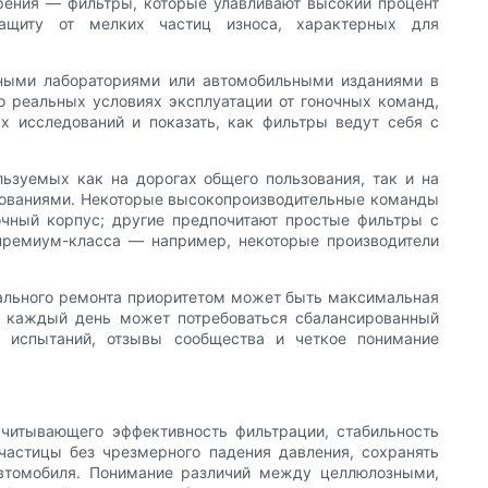
ерения — фильтры, которые улавливают высокий процент
ащиту от мелких частиц износа, характерных для
ьными лабораториями или автомобильными изданиями в
о реальных условиях эксплуатации от гоночных команд,
х исследований и показать, как фильтры ведут себя с
ьзуемых как на дорогах общего пользования, так и на
внованиями. Некоторые высокопроизводительные команды
очный корпус; другие предпочитают простые фильтры с
 премиум-класса — например, некоторые производители
итального ремонта приоритетом может быть максимальная
на каждый день может потребоваться сбалансированный
е испытаний, отзывы сообщества и четкое понимание
учитывающего эффективность фильтрации, стабильность
частицы без чрезмерного падения давления, сохранять
автомобиля. Понимание различий между целлюлозными,