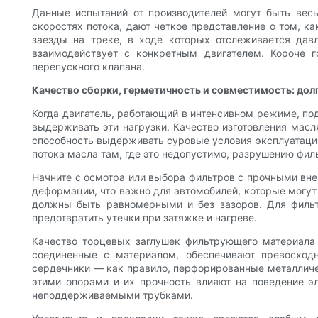
Данные испытаний от производителей могут быть ве
скоростях потока, дают четкое представление о том, к
заезды на треке, в ходе которых отслеживается дав
взаимодействует с конкретным двигателем. Короче 
перепускного клапана.
Качество сборки, герметичность и совместимость: долг
Когда двигатель, работающий в интенсивном режиме, п
выдерживать эти нагрузки. Качество изготовления мас
способность выдерживать суровые условия эксплуатаци
потока масла там, где это недопустимо, разрушению фил
Начните с осмотра или выбора фильтров с прочными вн
деформации, что важно для автомобилей, которые могут
должны быть равномерными и без зазоров. Для фильт
предотвратить утечки при затяжке и нагреве.
Качество торцевых заглушек фильтрующего материала 
соединенные с материалом, обеспечивают превосхо
сердечники — как правило, перфорированные металличе
этими опорами и их прочность влияют на поведение э
неподдерживаемыми трубками.