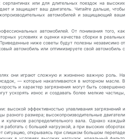
х серпантинах или для длительных поездок на высоких
дает и защищает ваш двигатель. Читайте дальше, чтобы
сокопроизводительных автомобилей и защищающий ваши
офессиональных автомобилей. От понимания того, как
аторных условиях и оценки качества сборки в реальных
 Приведенные ниже советы будут полезны независимо от
ковый автомобиль или оптимизируете свой автомобиль с
елях они играют сложную и жизненно важную роль. На
исадок, — которые накапливаются в моторном масле. В
корость и характер загрязнения могут быть совершенно
гут ускорять износ и создавать более мелкие частицы,
и: высокой эффективностью улавливания загрязнений и
ицы разного размера; высокопроизводительные двигатели
 и кулачков распределительного вала. Однако каждый
я работать с большей нагрузкой, а при высоких оборотах
ет ситуацию, открываясь при слишком большом перепаде
ающих в условиях высоких нагрузок, идеальный фильтр