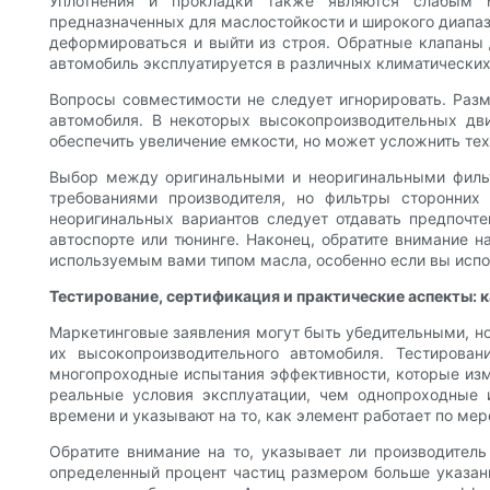
Уплотнения и прокладки также являются слабым м
предназначенных для маслостойкости и широкого диапазо
деформироваться и выйти из строя. Обратные клапаны 
автомобиль эксплуатируется в различных климатических
Вопросы совместимости не следует игнорировать. Разм
автомобиля. В некоторых высокопроизводительных дв
обеспечить увеличение емкости, но может усложнить т
Выбор между оригинальными и неоригинальными фильтр
требованиями производителя, но фильтры сторонних
неоригинальных вариантов следует отдавать предпочт
автоспорте или тюнинге. Наконец, обратите внимание н
используемым вами типом масла, особенно если вы исп
Тестирование, сертификация и практические аспекты: к
Маркетинговые заявления могут быть убедительными, но
их высокопроизводительного автомобиля. Тестирова
многопроходные испытания эффективности, которые изм
реальные условия эксплуатации, чем однопроходные 
времени и указывают на то, как элемент работает по мер
Обратите внимание на то, указывает ли производитель
определенный процент частиц размером больше указанн