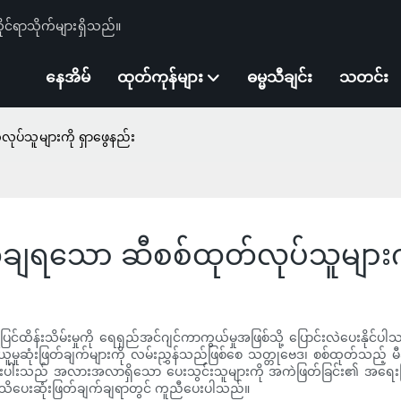
ုင်ရာသိုက်များရှိသည်။
နေအိမ်
ထုတ်ကုန်များ
ဓမ္မသီချင်း
သတင်း
ပ်သူများကို ရှာဖွေနည်း
ျရသော ဆီစစ်ထုတ်လုပ်သူများကိ
ပြင်ထိန်းသိမ်းမှုကို ရေရှည်အင်ဂျင်ကာကွယ်မှုအဖြစ်သို့ ပြောင်းလဲပေးနိုင်ပ
ဝယ်ယူမှုဆုံးဖြတ်ချက်များကို လမ်းညွှန်သည်ဖြစ်စေ သတ္တုဗေဒ၊ စစ်ထုတ်သည့်
းသည် အလားအလာရှိသော ပေးသွင်းသူများကို အကဲဖြတ်ခြင်း၏ အရေးကြီးဆုံး
 အသိပေးဆုံးဖြတ်ချက်ချရာတွင် ကူညီပေးပါသည်။