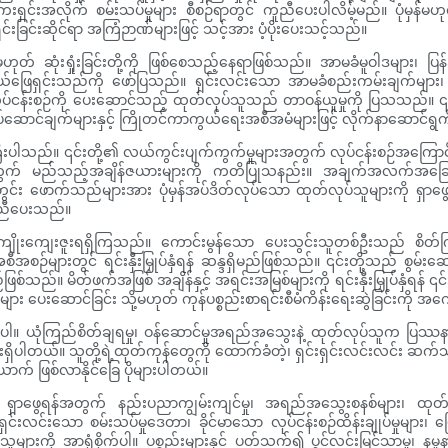
ှင်းအလိုက် စမ်းသပ်မှုများ စီစဉ်ရာတွင် ကူညီပေးပါလိမ့်မည်။ ပုံမှန်မဟ
ခြင်းဆိုင်ရာ အကြံဉာဏ်များဖြင့် သင့်အား ပံ့ပိုးပေးသင့်သည်။
့မဟုတ် ဆုံးရှုံးခြင်းတို့ကို ဖြစ်စေသည့်နေရာဖြစ်သည်။ အာမခံမူဝါဒများ၊ ပြန်
်တွယ်ဖြေရှင်းသည်ကို ဖော်ပြသည်။ ရှင်းလင်းသော အာမခံစည်းကမ်းချက်များ
လုပ်ငန်းစဉ်ကို ပေးဆောင်သည့် ထုတ်လုပ်သူသည် တာဝန်ယူမှုကို ပြသသည်။
ှုလုပ်ဆောင်ချက်များနှင့် ကြိုတင်ကာကွယ်ရေးအစီအမံများဖြင့် လိုက်နာဆောင်ရ
းပါသည်။ ၎င်းတို့၏ လယ်ကွင်းပျက်ကွက်မှုများအတွက် လုပ်ငန်းစဉ်အကြောင်
များအတွက် မည်သည့်အချိန်ဇယားများကို ကတိပြုသနည်း။ အချက်အလက်အခြေပ
ွင်း ဖောက်သည်များအား ပုံမှန်အပ်ဒိတ်လုပ်သော ထုတ်လုပ်သူများကို ရှာဖွ
ကူညီပေးသည်။
ကျိုးကျေးဇူးရရှိကြသည်။ ကောင်းမွန်သော ပေးသွင်းသူတစ်ဦးသည် စိတ်ကြိုက
င်းအစီအစဉ်များတွင် ရင်းနှီးမြှုပ်နှံရန် ဆန္ဒရှိမည်ဖြစ်သည်။ ၎င်းတို့သည် 
်သည်။ မိတ်ဖက်အဖြစ် အချိန်နှင့် အရင်းအမြစ်များကို ရင်းနှီးမြှုပ်နှံရန် ၎င
က်များ ပေးဆောင်ခြင်း သို့မဟုတ် ကုန်ပစ္စည်းစာရင်းစီမံကိန်းရေးဆွဲခြင်းကို အ
းပါ။ ယုံကြည်စိတ်ချရမှု၊ ဝန်ဆောင်မှုအရည်အသွေးနဲ့ ထုတ်လုပ်သူက ပြဿနာ
ါတယ်။ သူတို့ရဲ့ထုတ်ကုန်တွေကို ထောက်ခံတဲ့၊ ရှင်းရှင်းလင်းလင်း ဆက်သွယ်ပြောဆ
က် ဖြစ်လာနိုင်ခြေ ပိုများပါတယ်။
ရှာဖွေရန်အတွက် နည်းပညာကျွမ်းကျင်မှု၊ အရည်အသွေးစနစ်များ၊ ထုတ်လုပ်မ
လင်းသော စမ်းသပ်မှုဒေတာ၊ ခိုင်မာသော လုပ်ငန်းစဉ်ထိန်းချုပ်မှုများ၊ ပ
သူများကို အာရုံစိုက်ပါ။ ပစ္စည်းများနှင့် ပတ်သက်၍ ပွင့်လင်းမြင်သာမှု၊ နမ