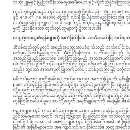
အသုံးပြုမှုနှင့် ပြုပြင်ထိန်းသိမ်းမှုအချိန်ဇယားနှင့် ကိုက်ညီနိုင
ထုတ်လုပ်မှုစွမ်းရည်သည်လည်း အရေးကြီးပါသည်- filter များ၏ စက်ပိုင
နှင့် end-of-line testing တို့တွင် ရင်းနှီးမြှုပ်နှံထားမည်ဖြစ်သည်။ ၎
အတိုချုပ်ပြောရလျှင် filter design တွင် ဗဟုသုတနက်ရှိုင်းစွာနှင့
မှုကို ပြသနိုင်သော ထုတ်လုပ်သူများကို ဦးစားပေးပါ။
အရည်အသွေးစံနှုန်းများကို အကဲဖြတ်ခြင်း- အသိအမှတ်ပြုလက်မှတ်များ
ဆီစစ်ထုတ်လုပ်မှုတွင် အရည်အသွေးအာမခံချက်သည် ဘက်ပေါင်းစုံပါဝင်ပြ
စက်မှုလုပ်ငန်းစံနှုန်းများနှင့် ကိုက်ညီကြောင်း သက်သေပြသည့် အ
အတည်ပြုမည်ဖြစ်သည်။ စောင့်ကြည့်ရမည့် အသိအမှတ်ပြုလက်မှတ်များတွ
ပါဝင်သည်။ ၎င်းတို့သည် ထုတ်လုပ်သူသည် စဉ်ဆက်မပြတ် အရည်အသွေးထိန်
သည်။ သို့သော် အသိအမှတ်ပြုလက်မှတ်များတစ်ခုတည်းဖြင့် မလုံ
စမ်းသပ်မှုတွင် ဓာတ်ခွဲခန်းနှင့် လက်တွေ့ကမ္ဘာ အတည်ပြုချက် နှစ်မျို
point အတည်ပြုခြင်း၊ စက်ပိုင်းဆိုင်ရာ တည်တံ့မှုအတွက် ပြိုကျမှုနှင့်
သို့မဟုတ် ကွင်းဆင်းစမ်းသပ်မှုသည်လည်း အရေးကြီးပါသည်- ခံနိုင်ရည်
သည့် မီးခိုးငွေ့တင်စမ်းသပ်မှုများသည် စစ်ထုတ်ကိရိယာများသည် အခ
ကုန်ကြမ်းစမ်းသပ်မှုဒေတာ သို့မဟုတ် အနှစ်ချုပ်များကို မေးမြန်းပါ
ပစ္စည်းများသည် တသမတ်တည်းစွမ်းဆောင်ရည်၏ အခြေခံအုတ်မြစ်ဖြစ်သ
ညစ်ညမ်းမှုအောက်တွင် အလွန်ကွဲပြားစွာ ပြုမူကြသည်။ ထုတ်လုပ်သူ
center tubes နှင့် adhesives များသည် corrosion-resistant ဖြစ်ပြီး
ခြင်း၏ အဖြစ်များသော အကြောင်းရင်းများဖြစ်သည်။ သတ္တုအစိတ်အပိ