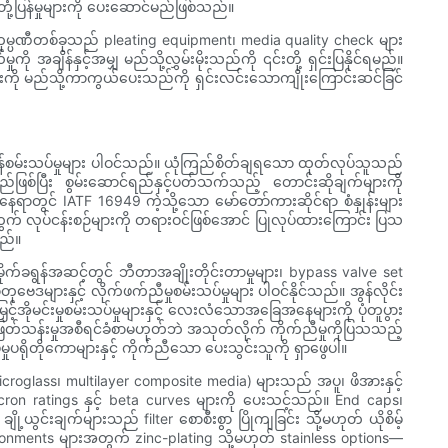
တုံ့ပြန်မှုများကို ပေးဆောင်မည်ဖြစ်သည်။
ော ကုမ္ပဏီတစ်ခုသည် pleating equipment၊ media quality check များ
ို အချိန်နှင့်အမျှ မည်သို့လွှမ်းမိုးသည်ကို ၎င်းတို့ ရှင်းပြနိုင်ရမည်။
်များကို မည်သို့ကာကွယ်ပေးသည်ကို ရှင်းလင်းသောကျိုးကြောင်းဆင်ခြင်
ှုအလွန်စမ်းသပ်မှုများ ပါဝင်သည်။ ယုံကြည်စိတ်ချရသော ထုတ်လုပ်သူသည်
မည်ဖြစ်ပြီး စွမ်းဆောင်ရည်နှင့်ပတ်သက်သည့် တောင်းဆိုချက်များကို
ေရာတွင် IATF 16949 ကဲ့သို့သော မော်တော်ကားဆိုင်ရာ စံနှုန်းများ
တွက် လုပ်ငန်းစဉ်များကို တရားဝင်ဖြစ်အောင် ပြုလုပ်ထားကြောင်း ပြသ
ည်။
 စံမိုက်ခရွန်အဆင့်တွင် ဘီတာအချိုးတိုင်းတာမှုများ၊ bypass valve set
ုဗေဒများနှင့် လိုက်ဖက်ညီမှုစမ်းသပ်မှုများ ပါဝင်နိုင်သည်။ အွန်လိုင်း
်အိုမင်းမှုစမ်းသပ်မှုများနှင့် လေးလံသောအခြေအနေများကို ပုံတူပွား
 ဖြတ်သန်းမှုအစီရင်ခံစာမဟုတ်ဘဲ အသုတ်လိုက် ကိုက်ညီမှုကိုပြသသည့်
ပရိုတိုကောများနှင့် ကိုက်ညီသော ပေးသွင်းသူကို ရှာဖွေပါ။
oglass၊ multilayer composite media) များသည် အပူ၊ ဖိအားနှင့်
ron ratings နှင့် beta curves များကို ပေးသင့်သည်။ End caps၊
ု့ယွင်းချက်များသည် filter စောစီးစွာ ပြိုကျခြင်း သို့မဟုတ် ယိုစိမ့်
onments များအတွက် zinc-plating သို့မဟုတ် stainless options—