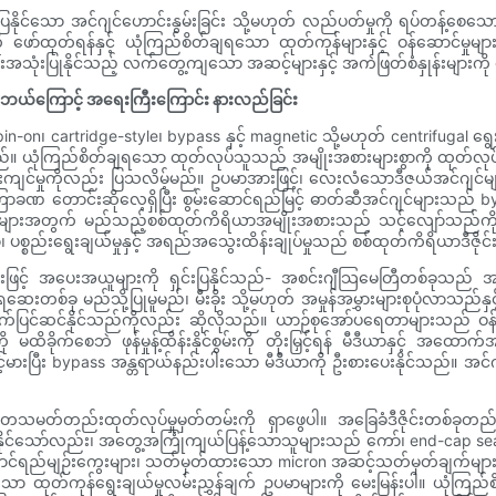
သော အင်ဂျင်ဟောင်းနွမ်းခြင်း သို့မဟုတ် လည်ပတ်မှုကို ရပ်တန့်စေသော ထေ
ော်ထုတ်ရန်နှင့် ယုံကြည်စိတ်ချရသော ထုတ်ကုန်များနှင့် ဝန်ဆောင်မှုမျ
်ချင်းအသုံးပြုနိုင်သည့် လက်တွေ့ကျသော အဆင့်များနှင့် အကဲဖြတ်စံနှုန်းမျာ
် အဘယ်ကြောင့် အရေးကြီးကြောင်း နားလည်ခြင်း
w spin-on၊ cartridge-style၊ bypass နှင့် magnetic သို့မဟုတ် centrifuga
းသည်။ ယုံကြည်စိတ်ချရသော ထုတ်လုပ်သူသည် အမျိုးအစားများစွာကို ထုတ်လုပ
်းကျင်မှုကိုလည်း ပြသလိမ့်မည်။ ဥပမာအားဖြင့်၊ လေးလံသောဒီဇယ်အင်ဂျင်များသည်
ို မကြာခဏ တောင်းဆိုလေ့ရှိပြီး စွမ်းဆောင်ရည်မြင့် ဓာတ်ဆီအင်ဂျင်များသည
းချမှုများအတွက် မည်သည့်စစ်ထုတ်ကိရိယာအမျိုးအစားသည် သင့်လျော်သ
စ္စည်းရွေးချယ်မှုနှင့် အရည်အသွေးထိန်းချုပ်မှုသည် စစ်ထုတ်ကိရိယာဒီဇိုင
းဖြင့် အပေးအယူများကို ရှင်းပြနိုင်သည်- အစင်းဂျီသြမေတြီတစ်ခုသည်
တစ်ခု မည်သို့ပြုမူမည်၊ မီးခိုး သို့မဟုတ် အမှုန်အမွှားများစုပုံလာသည်နှင
ိုက်ပြင်ဆင်နိုင်သည်ကိုလည်း ဆိုလိုသည်။ ယာဉ်စုအော်ပရေတာများသည် ဝန်
ခိုက်စေဘဲ ဖုန်မှုန့်ထိန်းနိုင်စွမ်းကို တိုးမြှင့်ရန် မီဒီယာနှင့် အထောက်အပံ့ဖ
ုမြင့်မားပြီး bypass အန္တရာယ်နည်းပါးသော မီဒီယာကို ဦးစားပေးနိုင်သည်။ အင
င် တသမတ်တည်းထုတ်လုပ်မှုမှတ်တမ်းကို ရှာဖွေပါ။ အခြေခံဒီဇိုင်းတစ်ခ
င်သော်လည်း၊ အတွေ့အကြုံကျယ်ပြန့်သောသူများသည် ကော်၊ end-cap sealing နှင့်
ည်မျဉ်းကွေးများ၊ သတ်မှတ်ထားသော micron အဆင့်သတ်မှတ်ချက်များတွင် beta အ
 ထုတ်ကုန်ရွေးချယ်မှုလမ်းညွှန်ချက် ဥပမာများကို မေးမြန်းပါ။ ယုံကြည်