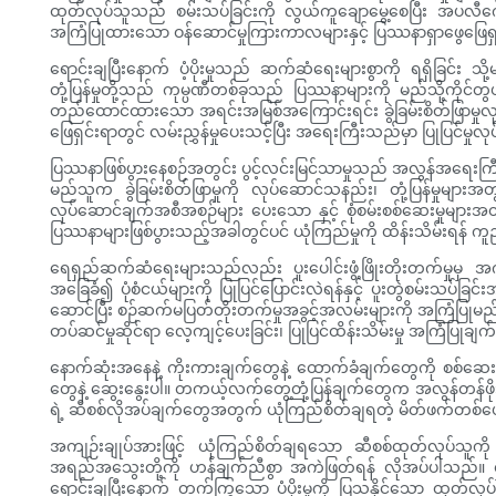
ထုတ်လုပ်သူသည် စမ်းသပ်ခြင်းကို လွယ်ကူချောမွေ့စေပြီး အပလီကေးရ
အကြံပြုထားသော ဝန်ဆောင်မှုကြားကာလများနှင့် ပြဿနာရှာဖွေဖြေရှင်း
ရောင်းချပြီးနောက် ပံ့ပိုးမှုသည် ဆက်ဆံရေးများစွာကို ရရှိခြင်း သို
တုံ့ပြန်မှုတို့သည် ကုမ္ပဏီတစ်ခုသည် ပြဿနာများကို မည်သို့ကိုင
တည်ထောင်ထားသော အရင်းအမြစ်အကြောင်းရင်း ခွဲခြမ်းစိတ်ဖြာမှု
ဖြေရှင်းရာတွင် လမ်းညွှန်မှုပေးသင့်ပြီး အရေးကြီးသည်မှာ ပြုပြင်မ
ပြဿနာဖြစ်ပွားနေစဉ်အတွင်း ပွင့်လင်းမြင်သာမှုသည် အလွန်အရေးကြီ
မည်သူက ခွဲခြမ်းစိတ်ဖြာမှုကို လုပ်ဆောင်သနည်း၊ တုံ့ပြန်မှု
လုပ်ဆောင်ချက်အစီအစဉ်များ ပေးသော နှင့် စုံစမ်းစစ်ဆေးမှုများအတ
ပြဿနာများဖြစ်ပွားသည့်အခါတွင်ပင် ယုံကြည်မှုကို ထိန်းသိမ်းရန် 
ရေရှည်ဆက်ဆံရေးများသည်လည်း ပူးပေါင်းဖွံ့ဖြိုးတိုးတက်မှုမှ အ
အခြေခံ၍ ပုံစံငယ်များကို ပြုပြင်ပြောင်းလဲရန်နှင့် ပူးတွဲစမ်းသပ်ခြ
ဆောင်ပြီး စဉ်ဆက်မပြတ်တိုးတက်မှုအခွင့်အလမ်းများကို အကြံပြုမည်ဖြစ
တပ်ဆင်မှုဆိုင်ရာ လေ့ကျင့်ပေးခြင်း၊ ပြုပြင်ထိန်းသိမ်းမှု အကြံပြုချ
နောက်ဆုံးအနေနဲ့ ကိုးကားချက်တွေနဲ့ ထောက်ခံချက်တွေကို စစ်ဆေ
တွေနဲ့ ဆွေးနွေးပါ။ တကယ့်လက်တွေ့တုံ့ပြန်ချက်တွေက အလွန်တန်ဖိုးရှိပ
ရဲ့ ဆီစစ်လိုအပ်ချက်တွေအတွက် ယုံကြည်စိတ်ချရတဲ့ မိတ်ဖက်တစ်ယော
အကျဉ်းချုပ်အားဖြင့် ယုံကြည်စိတ်ချရသော ဆီစစ်ထုတ်လုပ်သူကို 
အရည်အသွေးတို့ကို ဟန်ချက်ညီစွာ အကဲဖြတ်ရန် လိုအပ်ပါသည်။ ရှင်း
ရောင်းချပြီးနောက် တက်ကြွသော ပံ့ပိုးမှုကို ပြသနိုင်သော ထုတ်လုပ်