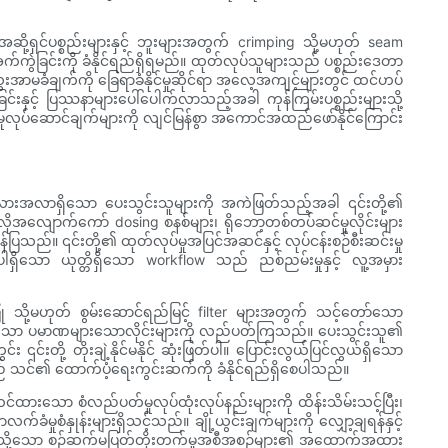
့ရှင်ပစ္စည်းများနှင့် ဘူးများအတွက် crimping သို့မဟုတ် seam
 အက်ကွဲခြင်းကို ခံနိုင်ရည်ရှိရမည်။ ထုတ်လုပ်သူများသည် ပစ္စည်းဒေတာ
ွေးအာမခံချက်ကို ခြေရာခံနိုင်မှုဆိုင်ရာ အလေ့အကျင့်များတွင် ထင်ဟပ်
်းနှင့် ပြဿနာများပေါ်ပေါက်လာသည့်အခါ ကုန်ကြမ်းပစ္စည်းများသို့
င်မှုလုပ်ဆောင်ချက်များကို လျင်မြန်စွာ အကောင်အထည်ဖော်နိုင်ကြောင်း
းသည်။ အလားအလာရှိသော ပေးသွင်းသူများကို အကဲဖြတ်သည့်အခါ ၎င်းတို့၏
အလိုအလျောက်ကော် dosing စနစ်များ၊ ရိုဘော့တစ်တပ်ဆင်မှုလိုင်းများ
ပြသည်။ ၎င်းတို့၏ ထုတ်လုပ်မှုအပြင်အဆင်နှင့် လုပ်ငန်းစဉ်စီးဆင်းမှု
ါရှိသော ယုတ္တိရှိသော workflow သည် ညစ်ညမ်းမှုနှင့် လူ့အမှား
သို့မဟုတ် စွမ်းဆောင်ရည်မြင့် filter များအတွက် သင့်တော်သော
်လျော်သော ပမာဏများသောလိုင်းများကို လည်ပတ်ကြသည်။ ပေးသွင်းသူ၏
်းတို့ တိုးချဲ့နိုင်မနိုင် ဆုံးဖြတ်ပါ။ ပြောင်းလွယ်ပြင်လွယ်ရှိသော
း—သည် သင်၏ ထောက်ပံ့ရေးကွင်းဆက်ကို ခံနိုင်ရည်ရှိစေပါသည်။
်ထားသော စံလည်ပတ်မှုလုပ်ထုံးလုပ်နည်းများကို ထိန်းသိမ်းသင့်ပြီး၊
ံမှုစံနှုန်းများရှိသင့်သည်။ ချို့ယွင်းချက်များကို လျှော့ချရန်နှင့်
ှုကဲ့သို့သော စဉ်ဆက်မပြတ်တိုးတက်မှုအစီအစဉ်များ၏ အထောက်အထား