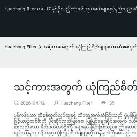
Huachang filter တွင် 17 နှစ်ရှိသည့်ကားစစ်ထုတ်စက်များနှင့်နည်းပညာဆိ
Huachang Filter
သင့်ကားအတွက် ယုံကြည်စိတ်ချရသော ဆီစစ်ထုတ်လု
သင့်ကားအတွက် ယုံကြည်စိတ်ခ
2026-04-12
Huachang Filter
35
မှန်ကန်သော ဆီစစ်ထုတ်လုပ်သူနှင့် ထိတွေ့ဆက်ဆံခြင်းသည် ပုံမှန်ပြု
မြင့်ယာဉ်တစ်စီးကို ပိုင်ဆိုင်သည်ဖြစ်စေ၊ ပြုပြင်ရေးဆိုင်အတွက် 
နားလည်သော မိတ်ဖက်တစ်ဦးကို ရွေးချယ်ခြင်းဖြစ်သည်။ ဤဆောင်းပါ
ရည်၊ ကုန်ကျစရိတ်နှင့် ယုံကြည်စိတ်ချရမှုကို ဟန်ချက်ညီစေသည့်