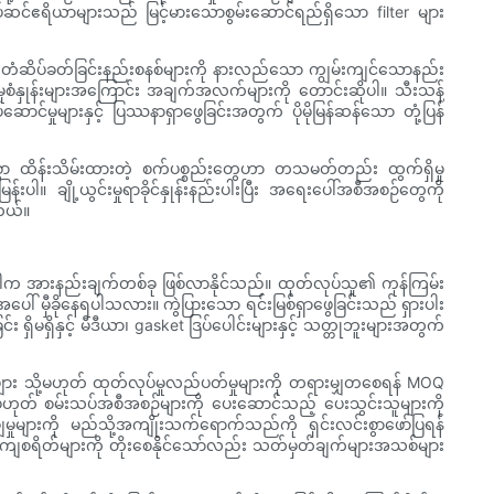
သောတပ်ဆင်ဧရိယာများသည် မြင့်မားသောစွမ်းဆောင်ရည်ရှိသော filter များ
့် တံဆိပ်ခတ်ခြင်းနည်းစနစ်များကို နားလည်သော ကျွမ်းကျင်သောနည်း
းမှုစံနှုန်းများအကြောင်း အချက်အလက်များကို တောင်းဆိုပါ။ သီးသန့်
ာင်မှုများနှင့် ပြဿနာရှာဖွေခြင်းအတွက် ပိုမိုမြန်ဆန်သော တုံ့ပြန်
းမွန်စွာ ထိန်းသိမ်းထားတဲ့ စက်ပစ္စည်းတွေဟာ တသမတ်တည်း ထွက်ရှိမှု
းပါ။ ချို့ယွင်းမှုရာခိုင်နှုန်းနည်းပါးပြီး အရေးပေါ်အစီအစဉ်တွေကို
ါတယ်။
်ခွဲပါက အားနည်းချက်တစ်ခု ဖြစ်လာနိုင်သည်။ ထုတ်လုပ်သူ၏ ကုန်ကြမ်း
ါ် မှီခိုနေရပါသလား။ ကွဲပြားသော ရင်းမြစ်ရှာဖွေခြင်းသည် ရှားပါး
ှိမရှိနှင့် မီဒီယာ၊ gasket ဒြပ်ပေါင်းများနှင့် သတ္တုဘူးများအတွက်
 သို့မဟုတ် ထုတ်လုပ်မှုလည်ပတ်မှုများကို တရားမျှတစေရန် MOQ
ဟုတ် စမ်းသပ်အစီအစဉ်များကို ပေးဆောင်သည့် ပေးသွင်းသူများကို
ချမှုများကို မည်သို့အကျိုးသက်ရောက်သည်ကို ရှင်းလင်းစွာဖော်ပြရန်
ကျစရိတ်များကို တိုးစေနိုင်သော်လည်း သတ်မှတ်ချက်များအသစ်များ