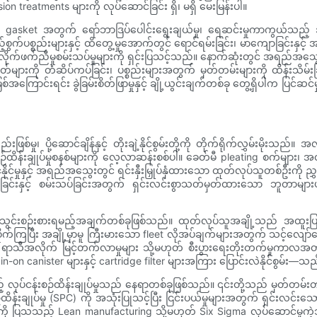
on treatments များကို လုပ်ဆောင်ခြင်း ရှိ၊ မရှိ မေးမြန်းပါ။
sket အတွက် ရော်ဘာဒြပ်ပေါင်းရွေးချယ်မှု၊ ရေဆင်းမှုကာကွယ်သည့် အဆို
စွက်ပစ္စည်းများနှင့် ထိတွေ့မှုအောက်တွင် ရောင်ရမ်းခြင်း၊ မာကျောခြင်းနှင့်
့် လိုက်ဖက်ညီမှုစမ်းသပ်မှုများကို ရှင်းပြသင့်သည်။ နောက်ဆုံးတွင် အရည်အသ
ကို တံဆိပ်ကပ်ခြင်း၊ ပစ္စည်းများအတွက် မှတ်တမ်းများကို ထိန်းသိမ်းခြင
ြောင်းရင်း ခွဲခြမ်းစိတ်ဖြာမှုနှင့် ချို့ယွင်းချက်တစ်ခု တွေ့ရှိပါက ပြင်ဆ
ှု၊ ပို့ဆောင်ချိန်နှင့် တိုးချဲ့နိုင်စွမ်းတို့ကို တိုက်ရိုက်လွှမ်းမို
ဉ်ထိန်းချုပ်မှုစနစ်များကို လေ့လာဆန်းစစ်ပါ။ ခေတ်မီ pleating စက်များ၊ 
မှုနှင့် အရည်အသွေးတွင် ရင်းနှီးမြှုပ်နှံထားသော ထုတ်လုပ်သူတစ်ဦးကို ညွှန်
ခြင်းနှင့် စမ်းသပ်ခြင်းအတွက် ရှင်းလင်းစွာသတ်မှတ်ထားသော ဘူတာများပ
သွင်းစဉ်းစားရမည့်အချက်တစ်ခုဖြစ်သည်။ ထုတ်လုပ်သူအချို့သည် အထူးပြု 
ုံစိုက်ကြပြီး အချို့မှာမူ ကြီးမားသော fleet လိုအပ်ချက်များအတွက် သင့
 ရာသီအလိုက် မြင့်တက်လာမှုများ သို့မဟုတ် စီးပွားရေးတိုးတက်မှုကာလအတွင်း ၎င
n-on canister များနှင့် cartridge filter များအကြား ပြောင်းလဲနိုင်စွမ်
 လုပ်ငန်းစဉ်ထိန်းချုပ်မှုသည် နေရာတစ်ခုဖြစ်သည်။ ၎င်းတို့သည် မှတ်တမ်းတင
းချုပ်မှု (SPC) ကို အသုံးပြုသင့်ပြီး ငြင်းပယ်မှုများအတွက် ရှင်းလင်းသောလက်ခ
ှုကို ပြသသည့် Lean manufacturing သို့မဟုတ် Six Sigma လုပ်ဆောင်မ