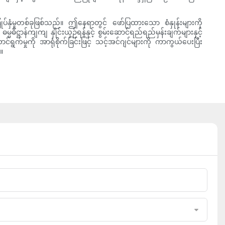
ုပ်နှံမှုတစ်ခုဖြစ်သည်။ ဤနေရာတွင် ဖော်ပြထားသော စံနှုန်းများကို
ာန်ကျကျ နှိုင်းယှဉ်ရန်နှင့် စွမ်းဆောင်ရည်ရည်မှန်းချက်များနှင့်
က်မှုကို အာရုံစိုက်ခြင်းဖြင့် သင့်အင်ဂျင်များကို ကာကွယ်ပေးပြီး
။