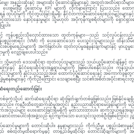
းမျှ၊ အနည်းဆုံးနှင့် အများဆုံး ပို့ဆောင်ချိန်များနှင့် အထွတ်အထိပ်ရာသီများ
ို ပေးစွမ်းပြီး ပို့ဆောင်မှု KPI များကို လိုက်နာကြောင်း ပြသသည်။ ထေ
ုးမှုကို ကိုင်တွယ်ခြင်းရှိမရှိ၊ နိုင်ငံတကာပို့ဆောင်ရေးစည်းမျဉ်းများနှင့် ကိုက
လင့်ထားသော နှောင့်နှေးမှုများ သို့မဟုတ် အပိုကုန်ကျစရိတ်များကို ရှောင်ရှား
ပြုပါ။
်ခြင်းနှင့် ကုန်ပစ္စည်းသိုလှောင်ထားသော ထုတ်ကုန်များ—သည် သင့်လုပ်ငန်းလည်ပ
်ပစ္စည်းစာရင်း (VMI) ကို ပေးဆောင်သော ပေးသွင်းသူများသည် ထိန်းသိမ်းမှုကုန
်းစပ်စွမ်းရည်များကို အကဲဖြတ်ပါ။ ထုတ်လုပ်မှုခန့်မှန်းချက်များနှင့် မှာယူမ
ရာမှုကို လျှော့ချပေးပါသည်။
ို့မဟုတ် ဒေသဆိုင်ရာ ထုတ်လုပ်သူများသည် သယ်ယူပို့ဆောင်ချိန်နှင့် တင်သွင
ေးနှင့် နိုင်ငံရေးဆိုင်ရာအန္တရာယ်များကို ဖြစ်ပေါ်စေနိုင်သည်။ ကုန
သူများကို နှိုင်းယှဉ်သည့်အခါ ထောက်ပံ့ပို့ဆောင်ရေးနှင့် အကောက်ခွန်တွက်ခ
ံခန့်ခွဲမှုစနစ်များနှင့် ကိုက်ညီကြောင်း သေချာစေပြီး သင်၏အစိတ်အပိုင်းစာရင်းတွင
်ဆက်ဆံရေးတည်ဆောက်ခြင်း
တစ်ခုကဲ့သို့ပင် ဆက်ဆံရေးဆိုင်ရာ ဆုံးဖြတ်ချက်တစ်ခုဖြစ်သည်။ ဖြစ်နိုင်
င်စေသည်။ ကနဦးထိတွေ့ဆက်ဆံမှုအတွင်း နည်းပညာဆိုင်ရာမေးခွန်းများကို မည်မ
အဆက်အသွယ်များ ပေးဆောင်ခြင်းရှိမရှိကို မှတ်သားထားပါ။ ဆက်သွယ်ရ
းဆောင်တာပေါင်းစုံအဖွဲ့သည် ရင့်ကျက်သော ပေးသွင်းသူတစ်ဦးဖြစ်ကြောင်း ညွ
လုပ်ဆောင်မှုများကို တောင်းဆိုပါ။ နမူနာများသည် ကိုက်ညီမှု၊ ပစ္စည်းခံစာ
စစ်ထုတ်မှုထိရောက်မှုနှင့် တာရှည်ခံမှုဆိုင်ရာ တောင်းဆိုချက်များက