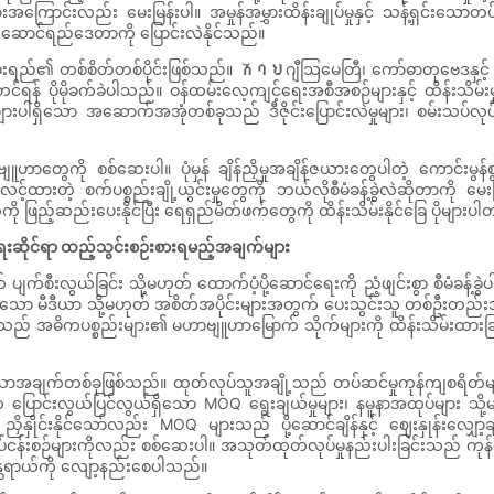
မှုများအကြောင်းလည်း မေးမြန်းပါ။ အမှုန်အမွှားထိန်းချုပ်မှုနှင့် သန့်ရှင်း
ဆောင်ရည်ဒေတာကို ပြောင်းလဲနိုင်သည်။
ုစွမ်းရည်၏ တစ်စိတ်တစ်ပိုင်းဖြစ်သည်။ ሽባህဂျီသြမေတြီ၊ ကော်ဓာတုဗေဒနှင
်ရန် ပိုမိုခက်ခဲပါသည်။ ဝန်ထမ်းလေ့ကျင့်ရေးအစီအစဉ်များနှင့် ထိန်းသိမ်
ားပါရှိသော အဆောက်အအုံတစ်ခုသည် ဒီဇိုင်းပြောင်းလဲမှုများ၊ စမ်းသပ်လုပ်ဆေ
 မဟာဗျူဟာတွေကို စစ်ဆေးပါ။ ပုံမှန် ချိန်ညှိမှုအချိန်ဇယားတွေပါတဲ့ ကောင်
ထားတဲ့ စက်ပစ္စည်းချို့ယွင်းမှုတွေကို ဘယ်လိုစီမံခန့်ခွဲလဲဆိုတာကို မေးမြန်
 ဖြည့်ဆည်းပေးနိုင်ပြီး ရေရှည်မိတ်ဖက်တွေကို ထိန်းသိမ်းနိုင်ခြေ ပိုများပ
်ရေးဆိုင်ရာ ထည့်သွင်းစဉ်းစားရမည့်အချက်များ
ျက်စီးလွယ်ခြင်း သို့မဟုတ် ထောက်ပံ့ပို့ဆောင်ရေးကို ညံ့ဖျင်းစွာ စီမံခန့
သော မီဒီယာ သို့မဟုတ် အစိတ်အပိုင်းများအတွက် ပေးသွင်းသူ တစ်ဦးတည်းအပေ
ု့သည် အဓိကပစ္စည်းများ၏ မဟာဗျူဟာမြောက် သိုက်များကို ထိန်းသိမ်းထားခြင်း ရ
ျက်တစ်ခုဖြစ်သည်။ ထုတ်လုပ်သူအချို့သည် တပ်ဆင်မှုကုန်ကျစရိတ်များ
င်းလွယ်ပြင်လွယ်ရှိသော MOQ ရွေးချယ်မှုများ၊ နမူနာအထုပ်များ သို့မ
ှိုင်းနိုင်သော်လည်း MOQ များသည် ပို့ဆောင်ချိန်နှင့် ဈေးနှုန်းလျှော့
န်းစဉ်များကိုလည်း စစ်ဆေးပါ။ အသုတ်ထုတ်လုပ်မှုနည်းပါးခြင်းသည် ကုန်
န္တရာယ်ကို လျော့နည်းစေပါသည်။