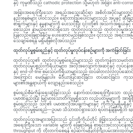
နှင့် ကုမ္ပဏီသည် cathodic protection သို့မဟုတ် အခြား anti-corrosi
အခြားအရေးကြီးသော အရည်အသွေးဆိုင်ရာ အစိတ်အပိုင်းများတွင် ga
နည်းစနစ်များ ပါဝင်သည်။ ရော်ဘာဒြပ်ပေါင်းများသည် အပူနှင့် ဆီဖြည့်
စာရွက်များနှင့် နမူနာများကို ပေးသင့်ပြီး ၎င်းတို့၏ အသက်အရွယ်နှင
စေသည်။ နာမည်ကောင်းရှိသော ထုတ်လုပ်သူသည် ထုတ်လုပ်မှုအသုတ်များ
ပြန်လည်ခြေရာခံနိုင်မှု ပေးဆောင်မည်ဖြစ်သည်။ ၎င်းသည် အရင်းအမြစ်အက
သေချာစေရန် မရှိမဖြစ်လိုအပ်သည်။
ထုတ်လုပ်မှုစွမ်းရည်နှင့် ထုတ်လုပ်မှုလုပ်ငန်းစဉ်များကို အကဲဖြတ်ခြင်း
ထုတ်လုပ်သူ၏ ထုတ်လုပ်မှုစွမ်းရည်များသည် ထုတ်ကုန်တသမတ်တည်းဖြစ်မ
ထုတ်လုပ်မှုပစ္စည်းကိရိယာများ၊ အလိုအလျောက်အဆင့်နှင့် လုပ်ငန်းစ
နှင့် end-of-line စမ်းသပ်ကိရိယာများသည် ထပ်ခါတလဲလဲလုပ်ဆောင်နိုင်
အကြောင်း မေးမြန်းပါ။ မီဒီယာပြင်ဆင်ခြင်း၊ တပ်ဆင်ခြင်း၊ ကုသ
များ၏အန္တရာယ်ကို လျော့နည်းစေသည်။
စွမ်းရည်စီမံကိန်းရေးဆွဲခြင်းသည် နောက်ထပ်အရေးကြီးသော ထည့်
ပမာဏနည်းပြီး မြင့်မားသောတိကျမှုရှိသော လည်ပတ်မှုများကို အာရ
စွမ်းရည်သည် သင်၏ ပမာဏလိုအပ်ချက်များနှင့် ကိုက်ညီမှုရှိမရှိနှင့်
ထုတ်လုပ်မှုစွမ်းရည်—ဥပမာ သိသာထင်ရှားသော ရပ်တန့်ချိန်မရှိဘဲ spi
ထုတ်လုပ်သူအများအပြားသည် ၎င်းတို့ကိုယ်တိုင် ခွဲခြားသတ်မှတ်သည့်
အရေးကြီးသော variable များကို ခြေရာခံရန် စာရင်းအင်းလုပ်ငန်းစဉ်ထိန်
throughput ကို တိုးတက်စေရန် စဉ်ဆက်မပြတ်ကြိုးပမ်းအားထုတ်မ