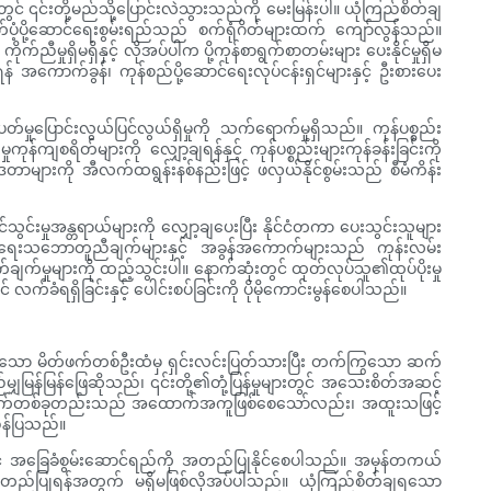
တွင် ၎င်းတို့မည်သို့ပြောင်းလဲသွားသည်ကို မေးမြန်းပါ။ ယုံကြည်စိတ်ချ
ာက်ပံ့ပို့ဆောင်ရေးစွမ်းရည်သည် စက်ရုံဂိတ်များထက် ကျော်လွန်သည်။
်ညီမှုရှိမရှိနှင့် လိုအပ်ပါက ပို့ကုန်စာရွက်စာတမ်းများ ပေးနိုင်မှုရှိမ
ရန် အကောက်ခွန်၊ ကုန်စည်ပို့ဆောင်ရေးလုပ်ငန်းရှင်များနှင့် ဦးစားပေး
တ်မှုပြောင်းလွယ်ပြင်လွယ်ရှိမှုကို သက်ရောက်မှုရှိသည်။ ကုန်ပစ္စည်း
်ကျစရိတ်များကို လျှော့ချရန်နှင့် ကုန်ပစ္စည်းများကုန်ခန်းခြင်းကို
ှုဒေတာများကို အီလက်ထရွန်းနစ်နည်းဖြင့် ဖလှယ်နိုင်စွမ်းသည် စီမံကိန်း
်းမှုအန္တရာယ်များကို လျှော့ချပေးပြီး နိုင်ငံတကာ ပေးသွင်းသူများ
်သွယ်ရေးသဘောတူညီချက်များနှင့် အခွန်အကောက်များသည် ကုန်းလမ်း
ျက်မှုများကို ထည့်သွင်းပါ။ နောက်ဆုံးတွင် ထုတ်လုပ်သူ၏ထုပ်ပိုးမှု
် လက်ခံရရှိခြင်းနှင့် ပေါင်းစပ်ခြင်းကို ပိုမိုကောင်းမွန်စေပါသည်။
ချေရှိသော မိတ်ဖက်တစ်ဦးထံမှ ရှင်းလင်းပြတ်သားပြီး တက်ကြွသော ဆက်
ျှမြန်မြန်ဖြေဆိုသည်၊ ၎င်းတို့၏တုံ့ပြန်မှုများတွင် အသေးစိတ်အဆင့်
န်အချက်တစ်ခုတည်းသည် အထောက်အကူဖြစ်စေသော်လည်း၊ အထူးသဖြင့်
ှန်ပြသည်။
းမှုနှင့် အခြေခံစွမ်းဆောင်ရည်ကို အတည်ပြုနိုင်စေပါသည်။ အမှန်တကယ်
ို အတည်ပြုရန်အတွက် မရှိမဖြစ်လိုအပ်ပါသည်။ ယုံကြည်စိတ်ချရသော