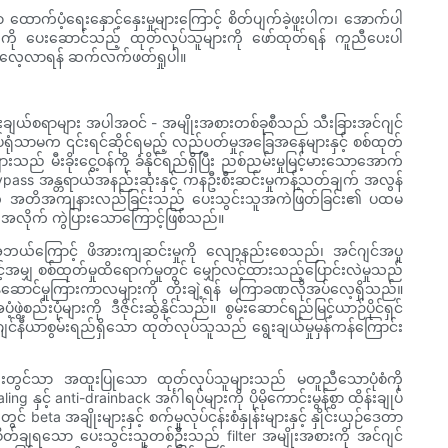
ာက်ပံ့ရေးနှောင့်နှေးမှုများကြောင့် စိတ်ပျက်ခဲ့ဖူးပါက၊ အောက်ပါ
ားကို ပေးဆောင်သည့် ထုတ်လုပ်သူများကို ဖော်ထုတ်ရန် ကူညီပေးပါ
းကို လေ့လာရန် ဆက်လက်ဖတ်ရှုပါ။
l ရွေးချယ်စရာများ အပါအဝင် - အမျိုးအစားတစ်ခုစီသည် သီးခြားအင်ဂျင်
်ရုံသာမက ၎င်းရင်ဆိုင်ရမည့် လည်ပတ်မှုအခြေအနေများနှင့် စစ်ထုတ်
 မီးခိုးငွေ့ဝန်ကို ခံနိုင်ရည်ရှိပြီး ညစ်ညမ်းမှုမြင့်မားသောအောက်
် bypass အန္တရာယ်အနည်းဆုံးနှင့် ကနဦးစီးဆင်းမှုကန့်သတ်ချက် အလွန်
ည်ကို အတိအကျနားလည်ခြင်းသည် ပေးသွင်းသူအကဲဖြတ်ခြင်း၏ ပထမ
်းအလိုက် ကွဲပြားသောကြောင့်ဖြစ်သည်။
 အဘယ်ကြောင့် ဖိအားကျဆင်းမှုကို လျော့နည်းစေသည်၊ အင်ဂျင်အပူ
့်အမျှ စစ်ထုတ်မှုထိရောက်မှုတွင် မျှော်လင့်ထားသည့်ပြောင်းလဲမှုသည်
ဆောင်မှုကြားကာလများကို တိုးချဲ့ရန် မကြာခဏလိုအပ်လေ့ရှိသည်။
ွဲ့စည်းပုံများကို ဒီဇိုင်းဆွဲနိုင်သည်။ စွမ်းဆောင်ရည်မြင့်ယာဉ်ပိုင်ရှင်
်ဂျင်နီယာစွမ်းရည်ရှိသော ထုတ်လုပ်သူသည် ရွေးချယ်မှုမှန်ကန်ကြောင်း
ုတည်းတွင်သာ အထူးပြုသော ထုတ်လုပ်သူများသည် မတူညီသောပုံစံကို
 anti-drainback အင်္ဂါရပ်များကို ပိုမိုကောင်းမွန်စွာ ထိန်းချုပ်
ချိုးများနှင့် စက်မှုလုပ်ငန်းစံနှုန်းများနှင့် နှိုင်းယှဉ်ဒေတာ
စိတ်ချရသော ပေးသွင်းသူတစ်ဦးသည် filter အမျိုးအစားကို အင်ဂျင်