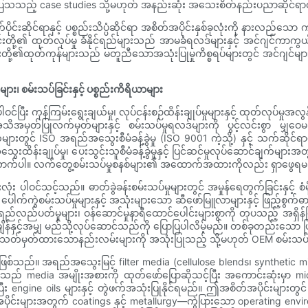
်ကြောင်းပြသသည့် case studies သို့မဟုတ် အနည်းဆုံး အသေးစိတ်နည်းပညာဆိုင်ရာ
်းဆိုင်ရာနှင့် ပစ္စည်းသိပ္ပံဆိုင်ရာ အစိတ်အပိုင်းနှစ်ခုလုံးကို နားလည်သ
င်းတို့၏ ထုတ်လုပ်မှု ခံနိုင်ရည်များသည် အာမခံရလဒ်များနှင့် အင်ဂျင်ကာကွယ်မှုက
် ၎င်းတို့၏ထုတ်ကုန်များသည် မတူညီသောအသုံးပြုမှုကိစ္စရပ်များတွင် အင်ဂျင
၊ စမ်းသပ်ခြင်းနှင့် ပစ္စည်းကိရိယာများ
ီး ကုန်ကြမ်းရွေးချယ်မှု၊ လုပ်ငန်းစဉ်ထိန်းချုပ်မှုများနှင့် ထုတ်လုပ်မ
သိအမှတ်ပြုလက်မှတ်များနှင့် စမ်းသပ်မှုရလဒ်များကို ပွင့်လင်းစွာ မျှဝေ
င် ISO အရည်အသွေးစီမံခန့်ခွဲမှု (ISO 9001 ကဲ့သို့) နှင့် သက်ဆိုင်ရာန
းချုပ်မှု၊ ပေးသွင်းသူစီမံခန့်ခွဲမှုနှင့် ပြင်ဆင်မှုလုပ်ဆောင်ချက်များအ
လောက်ပါ။ လက်တွေ့စမ်းသပ်မှုစနစ်များ၏ အထောက်အထားကိုလည်း ရှာဖွေရမ
းလုံး ပါဝင်သင့်သည်။ ဓာတ်ခွဲခန်းစမ်းသပ်မှုများတွင် အမှုန်ရေတွက်ခြင်းနှင့်
 ပေါက်ကွဲစမ်းသပ်မှုများနှင့် အသုံးများသော ဆီဖော်မြူလာများနှင့် ဖြည့်စွက်ဓာတ
လည်ပတ်မှုများ၊ ဝန်ဆောင်မှုနာရီထောင်ပေါင်းများစွာကို တုပသည့် အရှိန်မြှင့
ျိန်နှင့်အမျှ မည်သို့လုပ်ဆောင်သည်ကို ပြောပြပါလိမ့်မည်။ တစ်ခုတည်းသော
။ စံသတ်မှတ်ထားသောနည်းလမ်းများကို အသုံးပြုသည့် သို့မဟုတ် OEM စမ်းသပ်မှု
ည်။ အရည်အသွေးမြင့် filter media (cellulose blends၊ synthetic micr
သည် media အမျိုးအစားကို ထုတ်ဖော်ပြောဆိုသင့်ပြီး အကောင်းဆုံးမှာ mic
 engine oils များနှင့် တွဲဖက်အသုံးပြုနိုင်ရမည်။ ဤအစိတ်အပိုင်းများတွင် ချိ
ုင်းများအတွက် coatings နှင့် metallurgy—ကွဲပြားသော operating envir