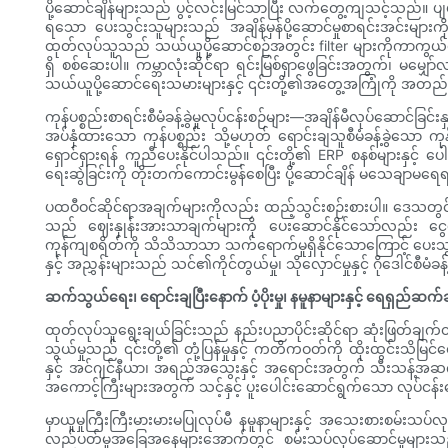
ပို့ဆောင်ချိန်များသည် ပွင့်လင်းမြင်သာပြီး လက်တွေ့ကျသင့်သည်။ ပျမ်
ရသော ပေးသွင်းသူများသည် အချိန်မှန်ပို့ဆောင်မှုစာရင်းအင်းများက
ထုတ်လုပ်သူသည် သယ်ယူပို့ဆောင်စဉ်အတွင်း filter များကိုကာကွယ်ရန် ထုပ်ပိ
ရှိ စစ်ဆေးပါ။ ကမ္ဘာလုံးဆိုင်ရာ ရင်းမြစ်ရှာဖွေခြင်းအတွက်၊ မမျှော်
သယ်ယူပို့ဆောင်ရေးသမားများနှင့် ၎င်းတို့၏အတွေ့အကြုံကို အတည်
ကုန်ပစ္စည်းစာရင်းစီမံခန့်ခွဲမှုလုပ်ငန်းစဉ်များ—အချိန်မီလုပ်ဆောင
အပ်နှံထားသော ကုန်ပစ္စည်း သို့မဟုတ် ရောင်းချသူစီမံခန့်ခွဲသော ကုန
ရှောင်ရှားရန် ကူညီပေးနိုင်ပါသည်။ ၎င်းတို့၏ ERP စနစ်များနှင့် ပေါင
ရေးဆွဲခြင်းကို တိုးတက်ကောင်းမွန်စေပြီး ပို့ဆောင်ချိန် မသေချာမရေ
ပထဝီဝင်ဆိုင်ရာအချက်များကိုလည်း ထည့်သွင်းစဉ်းစားပါ။ ဒေသတွင်း သ
သည် ဈေးနှုန်းအားသာချက်များကို ပေးဆောင်နိုင်သော်လည်း ငွေကြ
ကုန်ကျစရိတ်ကို သိသိသာသာ သက်ရောက်မှုရှိနိုင်သောကြောင့် ပေးသွင်း
နှင့် အညွှန်းများသည် သင်၏ကိုင်တွယ်မှု၊ သိုလှောင်မှုနှင့် ဂိုဒေါင်စီမ
ဆက်သွယ်ရေး၊ ရောင်းချပြီးနောက် ပံ့ပိုးမှု၊ နမူနာများနှင့် ရေရှည
ထုတ်လုပ်သူရွေးချယ်ခြင်းသည် နည်းပညာပိုင်းဆိုင်ရာ ဆုံးဖြတ်ချက်
သွယ်မှုသည် ၎င်းတို့၏ တုံ့ပြန်မှုနှင့် ကတိကဝတ်ကို ထိုးထွင်းသိမြ
နှင့် အင်ဂျင်နီယာ၊ အရည်အသွေးနှင့် အရောင်းအတွက် သီးသန့်
အကောင့်ကြီးများအတွက် သင့်နှင့် ပူးပေါင်းဆောင်ရွက်သော လုပ်ငန်
မှာယူမှုကြီးကြီးမားမားမပြုလုပ်မီ နမူနာများနှင့် အသေးစားစမ်းသပ်
လည်ပတ်မှုအခြေအနေများအောက်တွင် စမ်းသပ်လုပ်ဆောင်မှုများသည် 