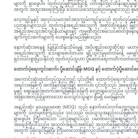
များကို ရှာဖွေပါ။ ထုတ်လုပ်မှုကြမ်းပြင်ရှိ ပတ်ဝန်းကျင်ထိန်းချုပ်
အတွက် အထူးအရေးကြီးပြီး သေးငယ်သောညစ်ညမ်းမှုများသည် စွမ်း
လေ့ကျင့်မှုနှင့် အလုပ်သမားအင်အားကျွမ်းကျင်မှုသည် ထုတ်လုပ်မှ
ပညာရှင်များသည် ထုတ်ကုန်အရည်အသွေးကို အစားထိုးရန်နှင့် မြှင့်တင
အရည်အသွေးအင်ဂျင်နီယာများနှင့် ကုမ္ပဏီတွင်းစမ်းသပ်ဓာတ်ခွဲခန်းမျ
ချက်ကွင်းဆက်များကို ပေးစွမ်းနိုင်မည်ဖြစ်သည်။
နောက်ဆုံးအနေနဲ့ ပြုပြင်ထိန်းသိမ်းမှုနဲ့ အပိုပစ္စည်းတွေဆိုင်ရာ
အရည်အသွေးကို သေချာစေပါတယ်။ ချို့ယွင်းမှုမှတ်တမ်းနဲ့ မမျှော်လင့်
ရှင်းလင်းစွာပြသနိုင်တဲ့ ထုတ်လုပ်သူဟာ ပို့ဆောင်ရေးကတိကဝတ်တွေကို
ထောက်ပံ့ရေးကွင်းဆက်၊ ပို့ဆောင်ချိန်၊ MOQ နှင့် ထောက်ပံ့ပို့ဆောင
အကောင်းဆုံးထုတ်လုပ်သူပင်လျှင် ၎င်းတို့၏ ထောက်ပံ့ရေးကွင်းဆက် ပ
အရင်းအမြစ်ကို အကဲဖြတ်ခြင်းဖြင့် စတင်ပါ။ ၎င်းတို့သည် အရေးကြီး
မှုနှင့် ဈေးနှုန်းအတက်အကျဖြစ်နိုင်ခြေကို လျှော့ချပေးသည်။ ၎င်းတိ
အခြားအတည်ပြုထားသော ပေးသွင်းသူများ ရှိမရှိ မေးမြန်းပါ။
အနည်းဆုံး မှာယူမှုပမာဏ (MOQ) သည် နောက်ထပ်လက်တွေ့ကျသောအခ
များကို သတ်မှတ်ကြသည်။ သင်သည် ဝယ်ယူသူအနည်းငယ်ဖြစ်ပါက ပြော
ရှာဖွေပါ။ ကြီးမားသော ယာဉ်စုများသည် ပမာဏလျှော့စျေးများကို ညှိန
အရေးကြီးပါသည်။ အသုတ်အရွယ်အစားနှင့် အသုတ်ခြေရာခံခြင်းလုပ်င
အတွက် ပိုမိုလျင်မြန်ပြီး ကြီးမားသောပြန်လည်သိမ်းဆည်းမှုများ၏အ