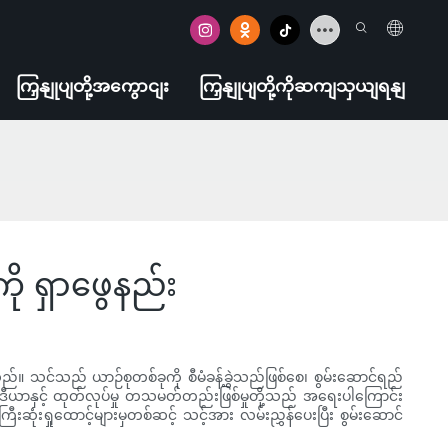
ကြှနျုပျတို့အကွောငျး
ကြှနျုပျတို့ကိုဆကျသှယျရနျ
ု ရှာဖွေနည်း
ါသည်။ သင်သည် ယာဉ်စုတစ်ခုကို စီမံခန့်ခွဲသည်ဖြစ်စေ၊ စွမ်းဆောင်ရည်
 မီဒီယာနှင့် ထုတ်လုပ်မှု တသမတ်တည်းဖြစ်မှုတို့သည် အရေးပါကြောင်း
ရှုထောင့်များမှတစ်ဆင့် သင့်အား လမ်းညွှန်ပေးပြီး စွမ်းဆောင်