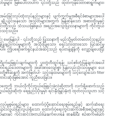
ုတ်မှုများ ဖြစ်ပေါ်လာပါက ၎င်းတို့သည် ထုတ်ကုန်ဒေတာစာရွက်များ၊
အမ်းခြင်းလုပ်ထုံးလုပ်နည်းများနှင့် ပျက်ကွက်မှုအစီရင်ခံစာများအပေါ်
၊ ချို့ယွင်းနေသော အသုတ်များအတွက် မြန်ဆန်သော အစားထိုးမှုနှင့်
 ၎င်းတို့သည် သံသယဖြစ်ဖွယ် အရည်အသွေးပြဿနာများကို ကိုင်တွယ်
ွက်သင့်သည်။
း မေးမြန်းပါ - ၎င်းတို့သည် ပြဿနာကို မည်သို့မှတ်တမ်းတင်သနည်း၊
ြုချဉ်းကပ်မှုများကို အသုံးပြုသော၊ ရေးသားထားသော ပြင်ဆင်မှု
ေပါ။ ဤပရော်ဖက်ရှင်နယ်အဆင့်သည် ရပ်တန့်ချိန်ကို လျှော့ချပေးပြီး
်ဖြေရှင်းချက်များကို ပူးတွဲတီထွင်ရန်၊ သင်၏တုံ့ပြန်ချက်အပေါ်
စွမ်းဆောင်ရည်ဒေတာများကို အခါအားလျော်စွာ ပြန်လည်သုံးသပ်မှုများ ပေး
်းတို့၏ဆန္ဒကို အကဲဖြတ်ပါ- သင့်ဝန်ထမ်းများကို သင့်လျော်သော filter
ကောင်းဆုံးဖြစ်အောင် ကူညီပေးခြင်း။
တွေကို ဘယ်လိုကိုင်တွယ်ဖြေရှင်းခဲ့လဲဆိုတာကို လက်ရှိဖောက်သည်
ိုတဲ့၊ ရေရှည်ပံ့ပိုးမှုမှာ ရင်းနှီးမြှုပ်နှံတဲ့ ထုတ်လုပ်သူဟာ သင့်
ှုစွမ်းရည်များ၊ ထောက်ပံ့ပို့ဆောင်ရေးစွမ်းရည်နှင့် ဆက်ဆံရေး
ြောင်းလွယ်ပြင်လွယ်ရှိသော ထောက်ပံ့ရေးကွင်းဆက်အစီအစဉ်များနှင့်
ူနာများနှင့် ကွင်းဆင်းအတည်ပြုချက်ပေးရန် ဆန္ဒရှိပြီး စဉ်ဆက်မပြတ်