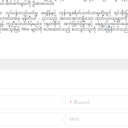
ာ မိတ်ဖက်များကို ဦးစားပေးပါ။
ပ်ငန်းလည်ပတ်မှု အချိန်နှင့် ကုန်ကျစရိတ်သက်သာမှုတို့တွင် ရင်းနှီးမြှ
ကတ်တစ်ခု ဖန်တီးပါ - ၎င်းသည် အလားအလာရှိသော ထုတ်လုပ်သူများကို ဓမ္မဓိဋ္ဌ
ကူညီပေးပါလိမ့်မည်။ ဂရုတစိုက် အကဲဖြတ်ခြင်းနှင့် ရေရှည်ပူးပေါင်းဆောင်ရွ
်အသွေးမြင့် filter များကို ပေးဆောင်သည့် ပေးသွင်းသူကို သင်ရရှိနိုင်ပါသည်
အီးမေးလ်
MOQ