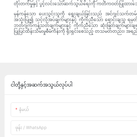
တိုးတက်မှုနှင့် ပွင့်လင်းသောဆက်သွယ်ရေးကို ကတိကဝတ်ပြုထားသေ
မှန်ကန်သော ပေးသွင်းသူကို ရွေးချယ်ခြင်းသည် အင်ဂျင်သက်တမ်း၊ လု
အသုံးပြု၍ သင့်လိုအပ်ချက်များနှင့် ကိုက်ညီသော ရောင်းချသူ ရမှတ်
ဘတ်ဂျက်ကန့်သတ်ချက်များနှင့် ကိုက်ညီသော ဆုံးဖြတ်ချက်များချရန် 
ပြုပြင်ထိန်းသိမ်းမှုစီမံကိန်းကို ရိုးရှင်းစေသည့် တသမတ်တည်း၊ အရည
ငါတို့နှင့်အဆက်အသွယ်လုပ်ပါ
နံမယ်
ဖုန်း / WhatsApp