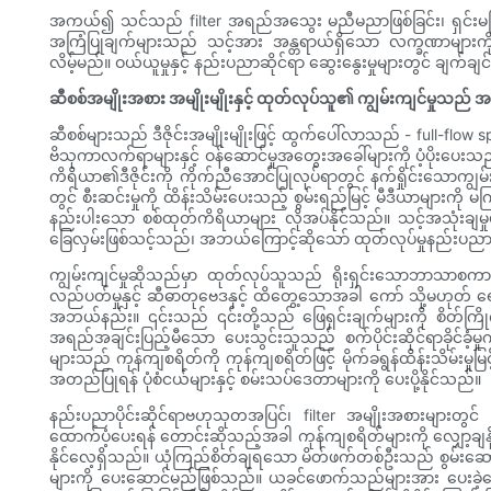
အကယ်၍ သင်သည် filter အရည်အသွေး မညီမညာဖြစ်ခြင်း၊ ရှင်းမပြနိုင်
အကြံပြုချက်များသည် သင့်အား အန္တရာယ်ရှိသော လက္ခဏာများကို ဖ
လိမ့်မည်။ ဝယ်ယူမှုနှင့် နည်းပညာဆိုင်ရာ ဆွေးနွေးမှုများတွင် ချက
ဆီစစ်အမျိုးအစား အမျိုးမျိုးနှင့် ထုတ်လုပ်သူ၏ ကျွမ်းကျင်မှုသည
ဆီစစ်များသည် ဒီဇိုင်းအမျိုးမျိုးဖြင့် ထွက်ပေါ်လာသည် - full-flo
ဗိသုကာလက်ရာများနှင့် ဝန်ဆောင်မှုအတွေးအခေါ်များကို ပံ့ပိုးပေ
ကိရိယာ၏ဒီဇိုင်းကို ကိုက်ညီအောင်ပြုလုပ်ရာတွင် နက်ရှိုင်းသောကျွမ
တွင် စီးဆင်းမှုကို ထိန်းသိမ်းပေးသည့် စွမ်းရည်မြင့် မီဒီယာများက
နည်းပါးသော စစ်ထုတ်ကိရိယာများ လိုအပ်နိုင်သည်။ သင့်အသုံ
ခြေလှမ်းဖြစ်သင့်သည်၊ အဘယ်ကြောင့်ဆိုသော် ထုတ်လုပ်မှုနည်းပညာ၊ ပ
ကျွမ်းကျင်မှုဆိုသည်မှာ ထုတ်လုပ်သူသည် ရိုးရှင်းသောဘာသာစကာ
လည်ပတ်မှုနှင့် ဆီဓာတုဗေဒနှင့် ထိတွေ့သောအခါ ကော် သို့မဟုတ် ရေဆေး
အဘယ်နည်း။ ၎င်းသည် ၎င်းတို့သည် ဖြေရှင်းချက်များကို စိတ်ကြ
အရည်အချင်းပြည့်မီသော ပေးသွင်းသူသည် စက်ပိုင်းဆိုင်ရာခိုင်ခံ့မှုကို မထိ
များသည် ကုန်ကျစရိတ်ကို ကုန်ကျစရိတ်ဖြင့် မိုက်ခရွန်ထိန်းသိမ်းမှ
အတည်ပြုရန် ပုံစံငယ်များနှင့် စမ်းသပ်ဒေတာများကို ပေးပို့နိုင်သည်။
နည်းပညာပိုင်းဆိုင်ရာဗဟုသုတအပြင်၊ filter အမျိုးအစားများတွ
ထောက်ပံ့ပေးရန် တောင်းဆိုသည့်အခါ ကုန်ကျစရိတ်များကို လျှော့ချနို
နိုင်လေ့ရှိသည်။ ယုံကြည်စိတ်ချရသော မိတ်ဖက်တစ်ဦးသည် စွမ်းဆောင်ရ
များကို ပေးဆောင်မည်ဖြစ်သည်။ ယခင်ဖောက်သည်များအား ပေးခဲ့သော