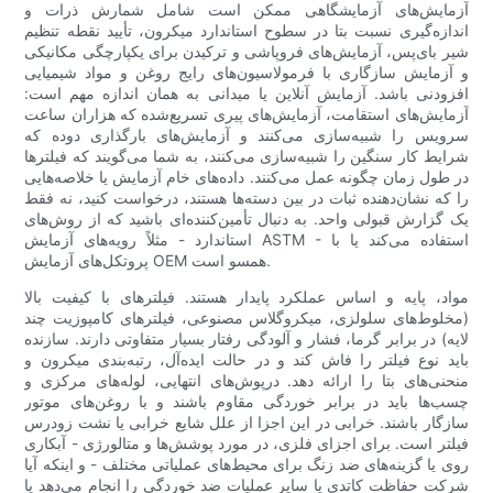
آزمایش‌های آزمایشگاهی ممکن است شامل شمارش ذرات و
اندازه‌گیری نسبت بتا در سطوح استاندارد میکرون، تأیید نقطه تنظیم
شیر بای‌پس، آزمایش‌های فروپاشی و ترکیدن برای یکپارچگی مکانیکی
و آزمایش سازگاری با فرمولاسیون‌های رایج روغن و مواد شیمیایی
افزودنی باشد. آزمایش آنلاین یا میدانی به همان اندازه مهم است:
آزمایش‌های استقامت، آزمایش‌های پیری تسریع‌شده که هزاران ساعت
سرویس را شبیه‌سازی می‌کنند و آزمایش‌های بارگذاری دوده که
شرایط کار سنگین را شبیه‌سازی می‌کنند، به شما می‌گویند که فیلترها
در طول زمان چگونه عمل می‌کنند. داده‌های خام آزمایش یا خلاصه‌هایی
را که نشان‌دهنده ثبات در بین دسته‌ها هستند، درخواست کنید، نه فقط
یک گزارش قبولی واحد. به دنبال تأمین‌کننده‌ای باشید که از روش‌های
استاندارد - مثلاً رویه‌های آزمایش ASTM - استفاده می‌کند یا با
پروتکل‌های آزمایش OEM همسو است.
مواد، پایه و اساس عملکرد پایدار هستند. فیلترهای با کیفیت بالا
(مخلوط‌های سلولزی، میکروگلاس مصنوعی، فیلترهای کامپوزیت چند
لایه) در برابر گرما، فشار و آلودگی رفتار بسیار متفاوتی دارند. سازنده
باید نوع فیلتر را فاش کند و در حالت ایده‌آل، رتبه‌بندی میکرون و
منحنی‌های بتا را ارائه دهد. درپوش‌های انتهایی، لوله‌های مرکزی و
چسب‌ها باید در برابر خوردگی مقاوم باشند و با روغن‌های موتور
سازگار باشند. خرابی در این اجزا از علل شایع خرابی یا نشت زودرس
فیلتر است. برای اجزای فلزی، در مورد پوشش‌ها و متالورژی - آبکاری
روی یا گزینه‌های ضد زنگ برای محیط‌های عملیاتی مختلف - و اینکه آیا
شرکت حفاظت کاتدی یا سایر عملیات ضد خوردگی را انجام می‌دهد یا