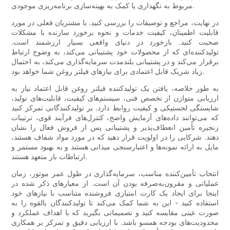
مربوط به نگهداری یا کمک به بهینه‌سازی برنامه‌ریزی موجودی.
در نهایت، مراجع و توصیفات را بررسی کنید. با مشتریان فعلی در مورد
قابلیت اطمینان، کیفیت خدمات و نحوه برخورد سازنده با مشکلات
صحبت کنید. بازخورد در دنیای واقعی بسیار ارزشمند است.
تولیدکننده‌ای که از محصولات خود پشتیبانی می‌کند، به وضوح ارتباط
برقرار می‌کند و در پشتیبانی بلندمدت سرمایه‌گذاری می‌کند، به احتمال
زیاد شریک قابل اعتمادی برای نیازهای فیلتر روغن شما خواهد بود.
به طور خلاصه، یافتن یک تولیدکننده فیلتر روغن قابل اعتماد نیاز به
ارزیابی متوازن از تخصص فنی، سیستم‌های کیفیت، قابلیت‌های تولید،
شایستگی لجستیکی و کیفیت روابط دارد. بر تولیدکنندگانی تمرکز کنید
که می‌توانند داده‌های آزمایش واضح، کنترل‌های فرآیند قوی، ترتیبات
زنجیره تأمین انعطاف‌پذیر و پشتیبانی پس از فروش فعال را نشان
دهند. شرکایی را در اولویت قرار دهید که در مورد مواد شفاف هستند،
مایل به ارائه نمونه‌ها و اعتبارسنجی میدانی هستند و به بهبود مستمر و
ارتباطات باز متعهد هستند.
انتخاب تأمین‌کننده مناسب، سرمایه‌گذاری در طول عمر موتور، زمان
عملیاتی و مقرون‌به‌صرفه بودن آن است. از معیارهای ذکر شده در
اینجا برای ایجاد یک کارت امتیازی فروشنده متناسب با نیازهای خود
استفاده کنید - این به شما کمک می‌کند تا تولیدکنندگان بالقوه را به
صورت عینی مقایسه کنید و تصمیماتی بگیرید که با اهداف عملکرد و
محدودیت‌های بودجه همسو باشد. با ارزیابی دقیق و تمرکز بر همکاری