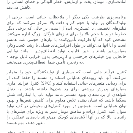
آماده‌سازی، مونتاژ، پخت و آزمایش، خطر آلودگی و خطای انسانی را
کاهش می‌دهد.
برنامه‌ریزی ظرفیت یکی دیگر از ملاحظات حیاتی است. برخی از
تولیدکنندگان بر تولید با حجم کم و دقت بالا تمرکز می‌کنند که برای
فیلترهای تخصصی یا عملکردی ایده‌آل است، در حالی که برخی دیگر
خطوط تولید با حجم بالا را برای نیازهای ناوگان بزرگ اداره می‌کنند.
مشخص کنید که آیا ظرفیت تأمین‌کننده با نیازهای حجمی شما همسو
است و آیا آنها می‌توانند در طول افزایش‌های فصلی یا رشد کسب‌وکار،
مقیاس‌پذیر باشند یا خیر. قابلیت تولید انعطاف‌پذیر - مانند توانایی
جابجایی بین فیلترهای چرخشی و کارتریجی بدون خرابی قابل توجه -
به زنجیره تأمین شما انعطاف‌پذیری می‌بخشد.
کنترل فرآیند جایی است که بسیاری از تولیدکنندگان خود را متمایز
می‌کنند. آنها باید رویه‌های عملیاتی استاندارد مستند را حفظ کنند، از
کنترل فرآیند آماری (SPC) برای ردیابی متغیرهای حیاتی استفاده کنند و
معیارهای پذیرش روشنی برای رد شدن‌ها داشته باشند. به دنبال
شواهدی از برنامه‌های بهبود مستمر مانند تولید ناب یا ابتکارات شش
سیگما باشید که نشان دهنده تلاش مداوم برای کاهش نقص‌ها و بهبود
توان عملیاتی است. همچنین در مورد کنترل‌های محیطی در کف تولید
سوال کنید. کنترل ذرات و مناطق مونتاژ تمیز به ویژه برای فیلترهای با
راندمان بالا که در آنها آلاینده‌های کوچک می‌توانند داده‌های عملکرد را
تغییر دهند، مهم هستند.
آموزش و تخصص نیروی کار بخشی از قابلیت تولید هستند. تکنسین‌های