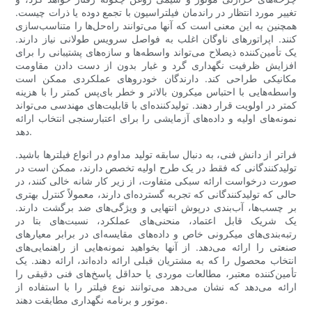
تغییر مورد انتظار در راندمان فیلتراسیون با تجمع دوده یا ذرات چیست.
همچنین به این معنی است که آنها می‌توانند راه‌حل‌ها را متناسب‌سازی
کنند. اپراتورهای ناوگان اغلب به فواصل سرویس طولانی نیاز دارند.
یک تأمین‌کننده ذیصلاح می‌تواند واسطه‌ها و سازه‌های پشتیبانی را برای
افزایش ظرفیت نگهداری گرد و غبار بدون از دست دادن مقاومت
مکانیکی طراحی کند. دارندگان خودروهای عملکردی ممکن است
واسطه‌هایی با احتباس میکرون بالاتر و خطر بای‌پس کمتر را با هزینه
کمتر در اولویت قرار دهند. تولیدکننده‌ای با قابلیت‌های مهندسی می‌تواند
نمونه‌های اولیه و داده‌های آزمایشی را برای اعتبارسنجی انتخاب ارائه
دهد.
فراتر از دانش فنی، به دنبال سابقه تولید مداوم در انواع فیلترها باشید.
تولیدکنندگانی که فقط در یک طرح اولیه تخصص دارند، ممکن است در
صورت درخواست ارائه سبکی متفاوت، از زیر کار شانه خالی کنند، در
حالی که تولیدکنندگانی که تجربه گسترده‌ای دارند، معمولاً کنترل بهتری
بر چسب‌ها، آب‌بندی درپوش انتهایی و ویژگی‌های ضد برگشت دارند.
یک شریک قابل اعتماد، منحنی‌های عملکرد، نسبت‌های بتا در
رتبه‌بندی‌های میکرونی خاص و داده‌های مقایسه‌ای در برابر معیارهای
صنعتی را ارائه می‌دهد. از آنها بخواهید نمونه‌هایی از راهنمایی‌های
انتخاب محصول را که به مشتریان قبلی ارائه داده‌اند، ارائه دهند. یک
تأمین‌کننده معتبر، مطالعات موردی یا حداقل پاسخ‌های فنی دقیقی را
ارائه می‌دهد که نشان می‌دهد می‌توانند نوع فیلتر را با استفاده از
موتور و برنامه نگهداری مطابقت دهند.