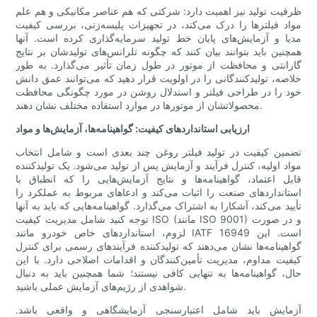
ظرفیت تولید نیز اهمیت دارد: شرکتی که هم عناصر مکانیکی و هم علم
مواد فیلترها را درک می‌کند، در تجهیزات پلیسه‌زنی، بررسی کیفیت
مدیا و آزمایش‌های پایان خط تولید سرمایه‌گذاری کرده است. آنها
همچنین باید بتوانند بیان کنند که چگونه تلرانس‌های تولیدشان بر نتایج
گارانتی و محافظت از موتور در طول زمان تأثیر می‌گذارد. به طور
خلاصه، تولیدکنندگانی را در اولویت قرار دهید که می‌توانند عمق دانش
خود را در طراحی فیلتر و استدلال روشن در مورد چگونگی محافظت
محصولاتشان از موتورها در موارد استفاده مختلف نشان دهند.
ارزیابی استانداردهای کیفیت: گواهینامه‌ها، آزمایش‌ها و مواد
تضمین کیفیت در تولید فیلتر روغن چند بعدی است و شامل انتخاب
مواد اولیه، کنترل فرآیند و آزمایش پس از تولید می‌شود. یک تولیدکننده
قابل اعتماد، گواهینامه‌ها و نتایج آزمایش‌هایی را که انطباق با
استانداردهای صنعت را اثبات می‌کند و ادعاهای مربوط به عملکرد را
تأیید می‌کند، آشکارا به اشتراک می‌گذارد. گواهینامه‌هایی که باید به آنها
توجه کنید شامل مدیریت کیفیت ISO (مانند ISO 9001) و در صورت
لزوم، استانداردهای خاص خودرو مانند IATF 16949 است. این
گواهینامه‌ها نشان می‌دهند که تولیدکننده فرآیندهای رسمی برای کنترل
کیفیت مداوم، مدیریت تأمین‌کنندگان و اقدامات اصلاحی دارد. با این
حال، گواهینامه‌ها به تنهایی کافی نیستند؛ شما همچنین باید به دنبال
شواهدی از رژیم‌های آزمایش عملی باشید.
آزمایش باید شامل اعتبارسنجی آزمایشگاهی و واقعی باشد.