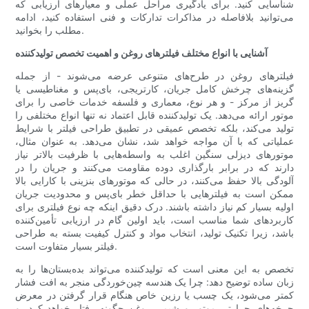
شناسایی کنید. برای یادگیری مراحل عملی و معیارهای ارزیابی که
می‌توانید بلافاصله در مذاکرات تدارکات و فنی استفاده کنید، ادامه
مطلب را بخوانید.
آشنایی با انواع مختلف فیلترهای روغن و اهمیت تخصص تولیدکننده
فیلترهای روغن در طرح‌های متنوعی عرضه می‌شوند - از جمله
گزینه‌های چرخش کامل جریان، کارتریجی، بای‌پس و مغناطیسی یا
گریز از مرکز - و هر نوع، معماری و فلسفه خدمات خاصی را برای
موتور ارائه می‌دهد. یک تولیدکننده قابل اعتماد نه تنها انواع مختلفی را
تولید می‌کند، بلکه تخصص عمیقی در تطبیق طراحی فیلتر با شرایط
عملیاتی که با آن مواجه خواهد شد، نشان می‌دهد. به عنوان مثال،
موتورهای دیزلی سنگین اغلب به واسطه‌هایی با ظرفیت بالاتر نیاز
دارند که در برابر بارگذاری دوده مقاومت می‌کنند و جریان را در
آلودگی بالا حفظ می‌کنند، در حالی که موتورهای بنزینی با کارایی بالا
ممکن است به فیلترهایی با حداقل خطر بای‌پس و محدودیت جریان
اولیه بسیار کم نیاز داشته باشند. درک دقیق اینکه چه نوع فیلتری برای
کاربردهای شما مناسب است، باید اولین گام در ارزیابی تأمین‌کننده
باشد، زیرا تکنیک تولید، انتخاب مواد و کنترل کیفیت بسته به طراحی
فیلتر بسیار متفاوت است.
تخصص به این معنی است که تولیدکننده می‌تواند بده‌بستان‌ها را به
زبان ساده توضیح دهد: چرا یک هندسه چین‌خوردگی منجر به افت فشار
کمتر می‌شود، یک چسب یا رزین خاص هنگام قرار گرفتن در معرض
چرخه‌های حرارتی موتور و شیمی روغن چگونه رفتار خواهد کرد، و