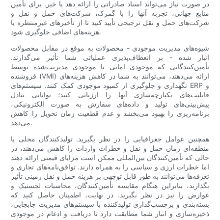
در صورت نیاز می‌تواند اسناد صادراتی را ارائه دهد یا خیر. برای تأمین
منابع جهانی، تجربه آنها را با گمرک، شرکت‌های حمل و نقل و
شرکت‌های حمل و نقل ترجیحی تأیید کنید تا از تأخیرهای غیرمنتظره یا
هزینه‌های اضافی جلوگیری شود.
شیوه‌های مدیریت موجودی - محصولات به موقع در مقابل محصولات
انبار شده - بر انعطاف‌پذیری عملیاتی شما تأثیر می‌گذارند.
تأمین‌کنندگانی که موجودی امانی یا موجودی مدیریت‌شده توسط
فروشنده (VMI) ارائه می‌دهند، می‌توانند به شما در کاهش هزینه‌های
نگهداری و جلوگیری از کمبود موجودی کمک کنند. سیستم‌های ERP و
قابلیت‌های یکپارچه‌سازی آنها را ارزیابی کنید؛ توانایی تبادل
پیش‌بینی‌های تولید و داده‌های سفارش به صورت الکترونیکی،
برنامه‌ریزی را بهبود می‌بخشد و عدم قطعیت زمان تحویل را کاهش
می‌دهد.
همچنین عوامل جغرافیایی را در نظر بگیرید. تولیدکنندگان محلی یا
منطقه‌ای زمان حمل و نقل و خطرات واردات را کاهش می‌دهند، در
حالی که تأمین‌کنندگان بین‌المللی ممکن است مزایای قیمتی ارائه دهند
اما خطرات ارزی و سیاسی را به همراه دارند. توافق‌نامه‌های تجاری و
تعرفه‌ها می‌توانند به طور قابل توجهی بر هزینه حمل و نقل زمینی تأثیر
بگذارند، بنابراین هنگام مقایسه تأمین‌کنندگان، محاسبات لجستیک و
عوارض را نیز در نظر بگیرید. در نهایت، اطمینان حاصل کنید که
بسته‌بندی و برچسب‌گذاری تولیدکننده با سیستم‌های مدیریت جابجایی،
ذخیره‌سازی و انبار شما مطابقت دارد تا دریافت و ادغام در موجودی