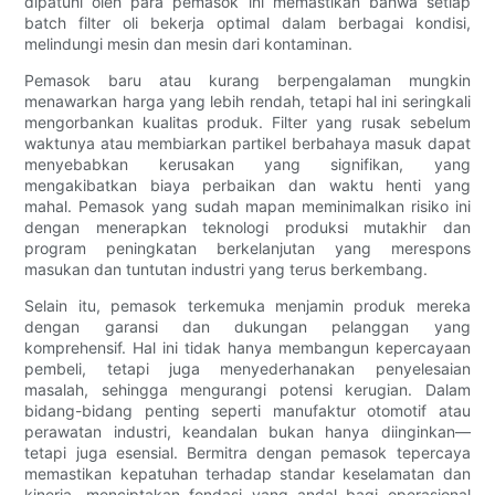
dipatuhi oleh para pemasok ini memastikan bahwa setiap
batch filter oli bekerja optimal dalam berbagai kondisi,
melindungi mesin dan mesin dari kontaminan.
Pemasok baru atau kurang berpengalaman mungkin
menawarkan harga yang lebih rendah, tetapi hal ini seringkali
mengorbankan kualitas produk. Filter yang rusak sebelum
waktunya atau membiarkan partikel berbahaya masuk dapat
menyebabkan kerusakan yang signifikan, yang
mengakibatkan biaya perbaikan dan waktu henti yang
mahal. Pemasok yang sudah mapan meminimalkan risiko ini
dengan menerapkan teknologi produksi mutakhir dan
program peningkatan berkelanjutan yang merespons
masukan dan tuntutan industri yang terus berkembang.
Selain itu, pemasok terkemuka menjamin produk mereka
dengan garansi dan dukungan pelanggan yang
komprehensif. Hal ini tidak hanya membangun kepercayaan
pembeli, tetapi juga menyederhanakan penyelesaian
masalah, sehingga mengurangi potensi kerugian. Dalam
bidang-bidang penting seperti manufaktur otomotif atau
perawatan industri, keandalan bukan hanya diinginkan—
tetapi juga esensial. Bermitra dengan pemasok tepercaya
memastikan kepatuhan terhadap standar keselamatan dan
kinerja, menciptakan fondasi yang andal bagi operasional