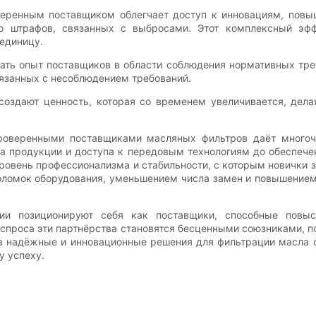
еренным поставщиком облегчает доступ к инновациям, повы
 штрафов, связанных с выбросами. Этот комплексный эфф
единицу.
вать опыт поставщиков в области соблюдения нормативных тр
вязанных с несоблюдением требований.
создают ценность, которая со временем увеличивается, дел
 проверенными поставщиками масляных фильтров даёт много
ва продукции и доступа к передовым технологиям до обеспеч
овень профессионализма и стабильности, с которым новички з
ломок оборудования, уменьшением числа замен и повышением
и позиционируют себя как поставщики, способные повыси
а спроса эти партнёрства становятся бесценными союзниками, 
 в надёжные и инновационные решения для фильтрации масла 
у успеху.