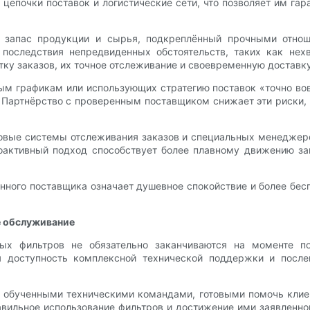
епочки поставок и логистические сети, что позволяет им га
 запас продукции и сырья, подкреплённый прочными отнош
последствия непредвиденных обстоятельств, таких как нех
ку заказов, их точное отслеживание и своевременную доставку 
м графикам или использующих стратегию поставок «точно во
 Партнёрство с проверенным поставщиком снижает эти риски, 
довые системы отслеживания заказов и специальных менеджеро
проактивный подход способствует более плавному движению з
нного поставщика означает душевное спокойствие и более бесп
е обслуживание
х фильтров не обязательно заканчиваются на моменте по
 доступность комплексной технической поддержки и после
 обученными техническими командами, готовыми помочь клие
авильное использование фильтров и достижение ими заявленно