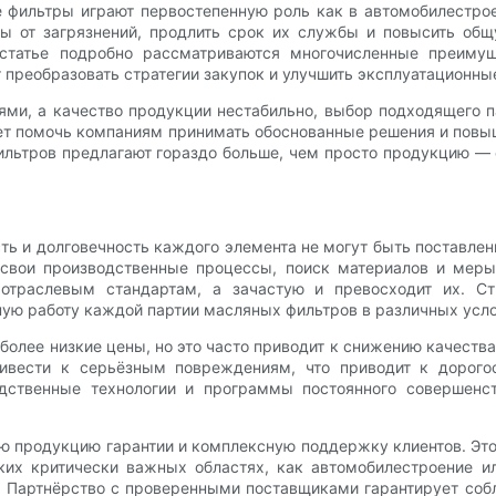
 фильтры играют первостепенную роль как в автомобилестро
мы от загрязнений, продлить срок их службы и повысить об
статье подробно рассматриваются многочисленные преиму
преобразовать стратегии закупок и улучшить эксплуатационные
оями, а качество продукции нестабильно, выбор подходящего 
жет помочь компаниям принимать обоснованные решения и повыш
льтров предлагают гораздо больше, чем просто продукцию — 
сть и долговечность каждого элемента не могут быть поставл
 свои производственные процессы, поиск материалов и меры 
 отраслевым стандартам, а зачастую и превосходит их. С
ую работу каждой партии масляных фильтров в различных услов
более низкие цены, но это часто приводит к снижению качест
ривести к серьёзным повреждениям, что приводит к дорог
одственные технологии и программы постоянного совершенс
ю продукцию гарантии и комплексную поддержку клиентов. Это 
ких критически важных областях, как автомобилестроение 
. Партнёрство с проверенными поставщиками гарантирует собл