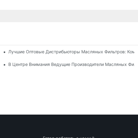
Лучшие Оптовые Дистрибьюторы Масляных Фильтров: Кому
есторонний Обзор
оветы И Рекомендации
В Центре Внимания Ведущие Производители Масляных Фил