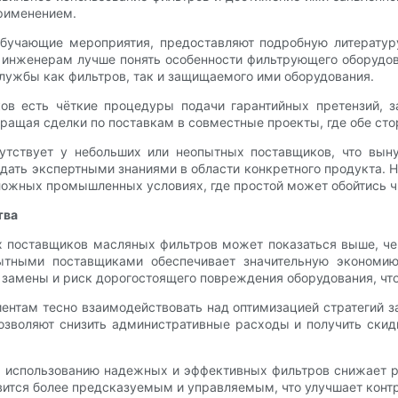
рименением.
обучающие мероприятия, предоставляют подробную литератур
инженерам лучше понять особенности фильтрующего оборудова
службы как фильтров, так и защищаемого ими оборудования.
ов есть чёткие процедуры подачи гарантийных претензий, з
ращая сделки по поставкам в совместные проекты, где обе сто
утствует у небольших или неопытных поставщиков, что вын
адать экспертными знаниями в области конкретного продукта. 
ложных промышленных условиях, где простой может обойтись ч
тва
х поставщиков масляных фильтров может показаться выше, чем
пытными поставщиками обеспечивает значительную экономи
замены и риск дорогостоящего повреждения оборудования, что
ентам тесно взаимодействовать над оптимизацией стратегий з
озволяют снизить административные расходы и получить ски
ря использованию надежных и эффективных фильтров снижает 
ится более предсказуемым и управляемым, что улучшает контр