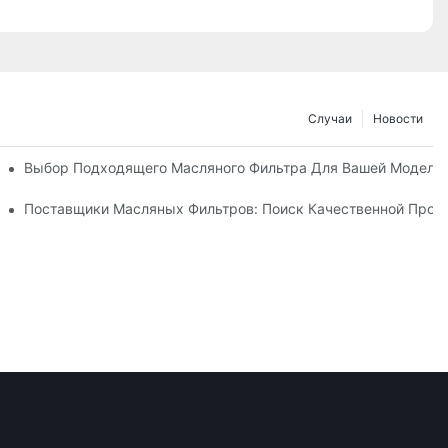
Случаи
Новости
 Доверять?
Выбор Подходящего Масляного Фильтра Для Вашей Модели
ьтров И Их Инновации
Поставщики Масляных Фильтров: Поиск Качественной Прод