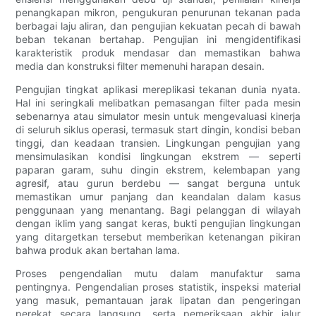
penangkapan mikron, pengukuran penurunan tekanan pada
berbagai laju aliran, dan pengujian kekuatan pecah di bawah
beban tekanan bertahap. Pengujian ini mengidentifikasi
karakteristik produk mendasar dan memastikan bahwa
media dan konstruksi filter memenuhi harapan desain.
Pengujian tingkat aplikasi mereplikasi tekanan dunia nyata.
Hal ini seringkali melibatkan pemasangan filter pada mesin
sebenarnya atau simulator mesin untuk mengevaluasi kinerja
di seluruh siklus operasi, termasuk start dingin, kondisi beban
tinggi, dan keadaan transien. Lingkungan pengujian yang
mensimulasikan kondisi lingkungan ekstrem — seperti
paparan garam, suhu dingin ekstrem, kelembapan yang
agresif, atau gurun berdebu — sangat berguna untuk
memastikan umur panjang dan keandalan dalam kasus
penggunaan yang menantang. Bagi pelanggan di wilayah
dengan iklim yang sangat keras, bukti pengujian lingkungan
yang ditargetkan tersebut memberikan ketenangan pikiran
bahwa produk akan bertahan lama.
Proses pengendalian mutu dalam manufaktur sama
pentingnya. Pengendalian proses statistik, inspeksi material
yang masuk, pemantauan jarak lipatan dan pengeringan
perekat secara langsung, serta pemeriksaan akhir jalur