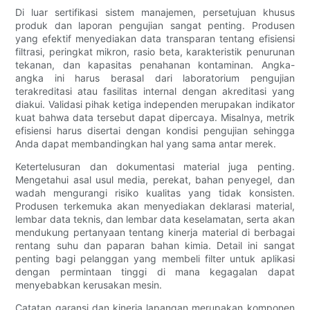
Di luar sertifikasi sistem manajemen, persetujuan khusus
produk dan laporan pengujian sangat penting. Produsen
yang efektif menyediakan data transparan tentang efisiensi
filtrasi, peringkat mikron, rasio beta, karakteristik penurunan
tekanan, dan kapasitas penahanan kontaminan. Angka-
angka ini harus berasal dari laboratorium pengujian
terakreditasi atau fasilitas internal dengan akreditasi yang
diakui. Validasi pihak ketiga independen merupakan indikator
kuat bahwa data tersebut dapat dipercaya. Misalnya, metrik
efisiensi harus disertai dengan kondisi pengujian sehingga
Anda dapat membandingkan hal yang sama antar merek.
Ketertelusuran dan dokumentasi material juga penting.
Mengetahui asal usul media, perekat, bahan penyegel, dan
wadah mengurangi risiko kualitas yang tidak konsisten.
Produsen terkemuka akan menyediakan deklarasi material,
lembar data teknis, dan lembar data keselamatan, serta akan
mendukung pertanyaan tentang kinerja material di berbagai
rentang suhu dan paparan bahan kimia. Detail ini sangat
penting bagi pelanggan yang membeli filter untuk aplikasi
dengan permintaan tinggi di mana kegagalan dapat
menyebabkan kerusakan mesin.
Catatan garansi dan kinerja lapangan merupakan komponen