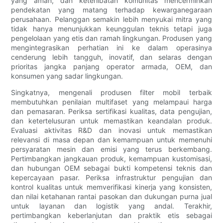
yang aman, dan keterlibatan komunitas mencerminkan
pendekatan yang matang terhadap kewarganegaraan
perusahaan. Pelanggan semakin lebih menyukai mitra yang
tidak hanya menunjukkan keunggulan teknis tetapi juga
pengelolaan yang etis dan ramah lingkungan. Produsen yang
mengintegrasikan perhatian ini ke dalam operasinya
cenderung lebih tangguh, inovatif, dan selaras dengan
prioritas jangka panjang operator armada, OEM, dan
konsumen yang sadar lingkungan.
Singkatnya, mengenali produsen filter mobil terbaik
membutuhkan penilaian multifaset yang melampaui harga
dan pemasaran. Periksa sertifikasi kualitas, data pengujian,
dan ketertelusuran untuk memastikan keandalan produk.
Evaluasi aktivitas R&D dan inovasi untuk memastikan
relevansi di masa depan dan kemampuan untuk memenuhi
persyaratan mesin dan emisi yang terus berkembang.
Pertimbangkan jangkauan produk, kemampuan kustomisasi,
dan hubungan OEM sebagai bukti kompetensi teknis dan
kepercayaan pasar. Periksa infrastruktur pengujian dan
kontrol kualitas untuk memverifikasi kinerja yang konsisten,
dan nilai ketahanan rantai pasokan dan dukungan purna jual
untuk layanan dan logistik yang andal. Terakhir,
pertimbangkan keberlanjutan dan praktik etis sebagai