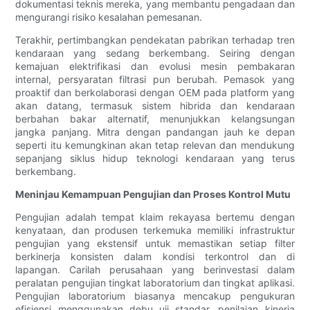
dokumentasi teknis mereka, yang membantu pengadaan dan
mengurangi risiko kesalahan pemesanan.
Terakhir, pertimbangkan pendekatan pabrikan terhadap tren
kendaraan yang sedang berkembang. Seiring dengan
kemajuan elektrifikasi dan evolusi mesin pembakaran
internal, persyaratan filtrasi pun berubah. Pemasok yang
proaktif dan berkolaborasi dengan OEM pada platform yang
akan datang, termasuk sistem hibrida dan kendaraan
berbahan bakar alternatif, menunjukkan kelangsungan
jangka panjang. Mitra dengan pandangan jauh ke depan
seperti itu kemungkinan akan tetap relevan dan mendukung
sepanjang siklus hidup teknologi kendaraan yang terus
berkembang.
Meninjau Kemampuan Pengujian dan Proses Kontrol Mutu
Pengujian adalah tempat klaim rekayasa bertemu dengan
kenyataan, dan produsen terkemuka memiliki infrastruktur
pengujian yang ekstensif untuk memastikan setiap filter
berkinerja konsisten dalam kondisi terkontrol dan di
lapangan. Carilah perusahaan yang berinvestasi dalam
peralatan pengujian tingkat laboratorium dan tingkat aplikasi.
Pengujian laboratorium biasanya mencakup pengukuran
efisiensi menggunakan debu uji standar, penilaian kinerja