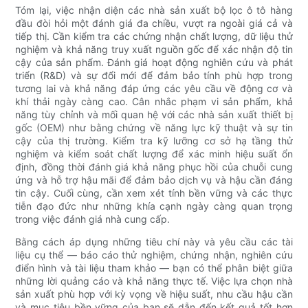
Tóm lại, việc nhận diện các nhà sản xuất bộ lọc ô tô hàng
đầu đòi hỏi một đánh giá đa chiều, vượt ra ngoài giá cả và
tiếp thị. Cần kiểm tra các chứng nhận chất lượng, dữ liệu thử
nghiệm và khả năng truy xuất nguồn gốc để xác nhận độ tin
cậy của sản phẩm. Đánh giá hoạt động nghiên cứu và phát
triển (R&D) và sự đổi mới để đảm bảo tính phù hợp trong
tương lai và khả năng đáp ứng các yêu cầu về động cơ và
khí thải ngày càng cao. Cân nhắc phạm vi sản phẩm, khả
năng tùy chỉnh và mối quan hệ với các nhà sản xuất thiết bị
gốc (OEM) như bằng chứng về năng lực kỹ thuật và sự tin
cậy của thị trường. Kiểm tra kỹ lưỡng cơ sở hạ tầng thử
nghiệm và kiểm soát chất lượng để xác minh hiệu suất ổn
định, đồng thời đánh giá khả năng phục hồi của chuỗi cung
ứng và hỗ trợ hậu mãi để đảm bảo dịch vụ và hậu cần đáng
tin cậy. Cuối cùng, cần xem xét tính bền vững và các thực
tiễn đạo đức như những khía cạnh ngày càng quan trọng
trong việc đánh giá nhà cung cấp.
Bằng cách áp dụng những tiêu chí này và yêu cầu các tài
liệu cụ thể — báo cáo thử nghiệm, chứng nhận, nghiên cứu
điển hình và tài liệu tham khảo — bạn có thể phân biệt giữa
những lời quảng cáo và khả năng thực tế. Việc lựa chọn nhà
sản xuất phù hợp với kỳ vọng về hiệu suất, nhu cầu hậu cần
và mục tiêu bền vững của bạn sẽ dẫn đến kết quả tốt hơn