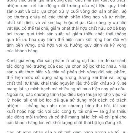
nhiệm xem xét tác động môi trường của vật liệu, quy trình
sản xuất và các lựa chọn xử lý cuối vòng đời sản phẩm. Bộ
lọc thường chứa cả các thành phần tổng hợp và tự nhiên,
chất kết dính, và vỏ kim loại hoặc nhựa. Các công ty ưu tiên
vật liệu có thể tái chế, giảm phát thải hợp chất hữu cơ dễ bay
hơi trong quá trình sản xuất và giảm thiểu chất thải thông
qua tối ưu hóa quy trình thể hiện cam kết rộng hơn đối với
tính bền vững, phù hợp với xu hướng quy định và kỳ vọng
của khách hàng.
Đánh giá vòng đời sản phẩm là công cụ hữu ích để so sánh
tác động môi trường của các lựa chọn bộ lọc khác nhau. Nhà
sản xuất thực hiện và chia sẻ phân tích vòng đời sản phẩm,
thể hiện mức sử dụng năng lượng, lượng khí thải và lượng
chất thải từ khâu khai thác nguyên liệu thô đến khâu xử lý, sẽ
mang lại sự minh bạch mà nhiều người mua hiện nay yêu cầu.
Ngoài ra, các chương trình tạo điều kiện thuận lợi cho việc xử
lý hoặc tái chế bộ lọc đã qua sử dụng một cách có trách
nhiệm — chẳng hạn như các chương trình thu hồi, tái sản
xuất hoặc hợp tác với các công ty tái chế — sẽ giảm thiểu
tác động môi trường và có thể mang lại lợi ích về chi phí cho
các khách hàng lớn với khối lượng chất thải bộ lọc đáng kể.
Các phương pháp sản xuất tiết kiệm năng lượng và tối ưu