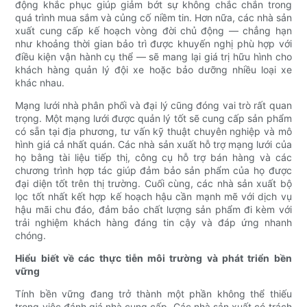
động khắc phục giúp giảm bớt sự không chắc chắn trong
quá trình mua sắm và củng cố niềm tin. Hơn nữa, các nhà sản
xuất cung cấp kế hoạch vòng đời chủ động — chẳng hạn
như khoảng thời gian bảo trì được khuyến nghị phù hợp với
điều kiện vận hành cụ thể — sẽ mang lại giá trị hữu hình cho
khách hàng quản lý đội xe hoặc bảo dưỡng nhiều loại xe
khác nhau.
Mạng lưới nhà phân phối và đại lý cũng đóng vai trò rất quan
trọng. Một mạng lưới được quản lý tốt sẽ cung cấp sản phẩm
có sẵn tại địa phương, tư vấn kỹ thuật chuyên nghiệp và mô
hình giá cả nhất quán. Các nhà sản xuất hỗ trợ mạng lưới của
họ bằng tài liệu tiếp thị, công cụ hỗ trợ bán hàng và các
chương trình hợp tác giúp đảm bảo sản phẩm của họ được
đại diện tốt trên thị trường. Cuối cùng, các nhà sản xuất bộ
lọc tốt nhất kết hợp kế hoạch hậu cần mạnh mẽ với dịch vụ
hậu mãi chu đáo, đảm bảo chất lượng sản phẩm đi kèm với
trải nghiệm khách hàng đáng tin cậy và đáp ứng nhanh
chóng.
Hiểu biết về các thực tiễn môi trường và phát triển bền
vững
Tính bền vững đang trở thành một phần không thể thiếu
trong việc đánh giá nhà cung cấp. Các nhà sản xuất có trách