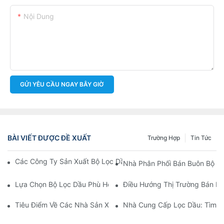
Nội Dung
GỬI YÊU CẦU NGAY BÂY GIỜ
BÀI VIẾT ĐƯỢC ĐỀ XUẤT
Trường Hợp
Tin Tức
Các Công Ty Sản Xuất Bộ Lọc Dầu Hàng Đầu: Tổng Quan Toàn 
Nhà Phân Phối Bán Buôn Bộ Lọ
Lựa Chọn Bộ Lọc Dầu Phù Hợp Cho Mẫu Xe Của Bạn: Những Câ
Điều Hướng Thị Trường Bán Bu
Tiêu Điểm Về Các Nhà Sản Xuất Bộ Lọc Dầu Hàng Đầu Và Nhữn
Nhà Cung Cấp Lọc Dầu: Tìm K