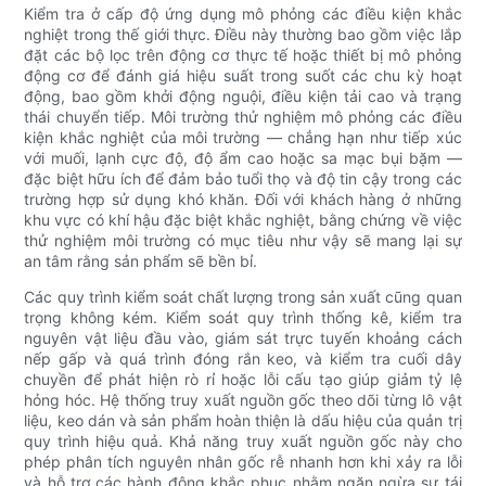
Kiểm tra ở cấp độ ứng dụng mô phỏng các điều kiện khắc
nghiệt trong thế giới thực. Điều này thường bao gồm việc lắp
đặt các bộ lọc trên động cơ thực tế hoặc thiết bị mô phỏng
động cơ để đánh giá hiệu suất trong suốt các chu kỳ hoạt
động, bao gồm khởi động nguội, điều kiện tải cao và trạng
thái chuyển tiếp. Môi trường thử nghiệm mô phỏng các điều
kiện khắc nghiệt của môi trường — chẳng hạn như tiếp xúc
với muối, lạnh cực độ, độ ẩm cao hoặc sa mạc bụi bặm —
đặc biệt hữu ích để đảm bảo tuổi thọ và độ tin cậy trong các
trường hợp sử dụng khó khăn. Đối với khách hàng ở những
khu vực có khí hậu đặc biệt khắc nghiệt, bằng chứng về việc
thử nghiệm môi trường có mục tiêu như vậy sẽ mang lại sự
an tâm rằng sản phẩm sẽ bền bỉ.
Các quy trình kiểm soát chất lượng trong sản xuất cũng quan
trọng không kém. Kiểm soát quy trình thống kê, kiểm tra
nguyên vật liệu đầu vào, giám sát trực tuyến khoảng cách
nếp gấp và quá trình đóng rắn keo, và kiểm tra cuối dây
chuyền để phát hiện rò rỉ hoặc lỗi cấu tạo giúp giảm tỷ lệ
hỏng hóc. Hệ thống truy xuất nguồn gốc theo dõi từng lô vật
liệu, keo dán và sản phẩm hoàn thiện là dấu hiệu của quản trị
quy trình hiệu quả. Khả năng truy xuất nguồn gốc này cho
phép phân tích nguyên nhân gốc rễ nhanh hơn khi xảy ra lỗi
và hỗ trợ các hành động khắc phục nhằm ngăn ngừa sự tái