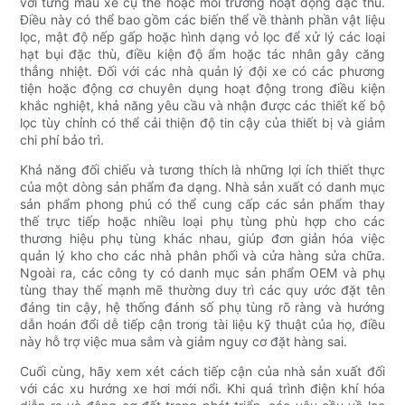
với từng mẫu xe cụ thể hoặc môi trường hoạt động đặc thù.
Điều này có thể bao gồm các biến thể về thành phần vật liệu
lọc, mật độ nếp gấp hoặc hình dạng vỏ lọc để xử lý các loại
hạt bụi đặc thù, điều kiện độ ẩm hoặc tác nhân gây căng
thẳng nhiệt. Đối với các nhà quản lý đội xe có các phương
tiện hoặc động cơ chuyên dụng hoạt động trong điều kiện
khắc nghiệt, khả năng yêu cầu và nhận được các thiết kế bộ
lọc tùy chỉnh có thể cải thiện độ tin cậy của thiết bị và giảm
chi phí bảo trì.
Khả năng đối chiếu và tương thích là những lợi ích thiết thực
của một dòng sản phẩm đa dạng. Nhà sản xuất có danh mục
sản phẩm phong phú có thể cung cấp các sản phẩm thay
thế trực tiếp hoặc nhiều loại phụ tùng phù hợp cho các
thương hiệu phụ tùng khác nhau, giúp đơn giản hóa việc
quản lý kho cho các nhà phân phối và cửa hàng sửa chữa.
Ngoài ra, các công ty có danh mục sản phẩm OEM và phụ
tùng thay thế mạnh mẽ thường duy trì các quy ước đặt tên
đáng tin cậy, hệ thống đánh số phụ tùng rõ ràng và hướng
dẫn hoán đổi dễ tiếp cận trong tài liệu kỹ thuật của họ, điều
này hỗ trợ việc mua sắm và giảm nguy cơ đặt hàng sai.
Cuối cùng, hãy xem xét cách tiếp cận của nhà sản xuất đối
với các xu hướng xe hơi mới nổi. Khi quá trình điện khí hóa