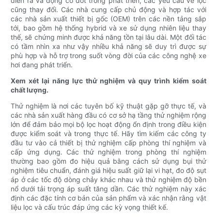
diễn ra và động cơ đốt trong phát triển, các yêu cầu về lọc
cũng thay đổi. Các nhà cung cấp chủ động và hợp tác với
các nhà sản xuất thiết bị gốc (OEM) trên các nền tảng sắp
tới, bao gồm hệ thống hybrid và xe sử dụng nhiên liệu thay
thế, sẽ chứng minh được khả năng tồn tại lâu dài. Một đối tác
có tầm nhìn xa như vậy nhiều khả năng sẽ duy trì được sự
phù hợp và hỗ trợ trong suốt vòng đời của các công nghệ xe
hơi đang phát triển.
Xem xét lại năng lực thử nghiệm và quy trình kiểm soát
chất lượng.
Thử nghiệm là nơi các tuyên bố kỹ thuật gặp gỡ thực tế, và
các nhà sản xuất hàng đầu có cơ sở hạ tầng thử nghiệm rộng
lớn để đảm bảo mọi bộ lọc hoạt động ổn định trong điều kiện
được kiểm soát và trong thực tế. Hãy tìm kiếm các công ty
đầu tư vào cả thiết bị thử nghiệm cấp phòng thí nghiệm và
cấp ứng dụng. Các thử nghiệm trong phòng thí nghiệm
thường bao gồm đo hiệu quả bằng cách sử dụng bụi thử
nghiệm tiêu chuẩn, đánh giá hiệu suất giữ lại vi hạt, đo độ sụt
áp ở các tốc độ dòng chảy khác nhau và thử nghiệm độ bền
nổ dưới tải trọng áp suất tăng dần. Các thử nghiệm này xác
định các đặc tính cơ bản của sản phẩm và xác nhận rằng vật
liệu lọc và cấu trúc đáp ứng các kỳ vọng thiết kế.