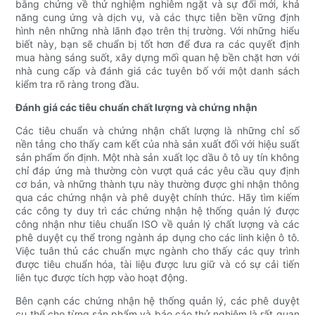
bằng chứng về thử nghiệm nghiêm ngặt và sự đổi mới, khả
năng cung ứng và dịch vụ, và các thực tiễn bền vững định
hình nên những nhà lãnh đạo trên thị trường. Với những hiểu
biết này, bạn sẽ chuẩn bị tốt hơn để đưa ra các quyết định
mua hàng sáng suốt, xây dựng mối quan hệ bền chặt hơn với
nhà cung cấp và đánh giá các tuyên bố với một danh sách
kiểm tra rõ ràng trong đầu.
Đánh giá các tiêu chuẩn chất lượng và chứng nhận
Các tiêu chuẩn và chứng nhận chất lượng là những chỉ số
nền tảng cho thấy cam kết của nhà sản xuất đối với hiệu suất
sản phẩm ổn định. Một nhà sản xuất lọc dầu ô tô uy tín không
chỉ đáp ứng mà thường còn vượt quá các yêu cầu quy định
cơ bản, và những thành tựu này thường được ghi nhận thông
qua các chứng nhận và phê duyệt chính thức. Hãy tìm kiếm
các công ty duy trì các chứng nhận hệ thống quản lý được
công nhận như tiêu chuẩn ISO về quản lý chất lượng và các
phê duyệt cụ thể trong ngành áp dụng cho các linh kiện ô tô.
Việc tuân thủ các chuẩn mực ngành cho thấy các quy trình
được tiêu chuẩn hóa, tài liệu được lưu giữ và có sự cải tiến
liên tục được tích hợp vào hoạt động.
Bên cạnh các chứng nhận hệ thống quản lý, các phê duyệt
cụ thể cho từng sản phẩm và báo cáo thử nghiệm là rất quan