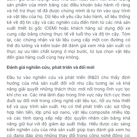
sản phẩm của mình bằng các điều khoản bảo hành rõ ràng
và hỗ trợ thực tế đã được chứng minh là tự tin vào quy trình
và vật liệu của họ. Dữ liệu về yêu cầu bảo hành, số liệu thống
kê về độ tin cậy và các nghiên cứu điển hình từ các nhà sản
xuất thiết bị gốc (OEM) hoặc khách hàng sử dụng đội xe
cung cấp bằng chứng thực tế về tuổi thọ và độ tin cậy. Tóm
lại, các chứng nhận và tài liệu cung cấp một con đường có
thể đo lường và kiểm toán để đánh giá xem nhà sản xuất có
thực sự ưu tiên chất lượng ở mọi bước, từ lựa chọn vật liệu
đến giao hàng cuối cùng hay không.
Đánh giá nghiên cứu, phát triển và đổi mới
Đầu tư vào nghiên cứu và phát triển (R&D) cho thấy định
hướng của nhà sản xuất đối với nhu cầu tương lai và khả
năng giải quyết những thách thức mới nổi trong lĩnh vực lọc
khí cho xe. Các nhà lãnh đạo trong lĩnh vực này tích cực theo
đuổi sự đổi mới trong công nghệ vật liệu lọc, tối ưu hóa thiết
kế và quy trình sản xuất. Họ có thể phát triển các sợi tổng
hợp tiên tiến, lớp phủ sợi nano, vật liệu composite nhiều lớp
và các hình dạng xếp nếp độc quyền nhằm cân bằng khả
năng giữ bụi với độ giảm áp suất thấp. Hiểu được các sáng
kiến ​​nghiên cứu của nhà sản xuất giúp bạn đánh giá xem họ
có đang đáp ứng những thay đổi trong công nghệ động cơ,