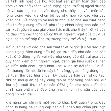
và tính linh hoạt của họ. Một loạt sản phẩm toàn diện bao
gồm xe hơi chở khách, xe tải hạng nặng, thiết bị ngoài đường
bộ và các loại xe chuyên dụng cho thấy chuyên môn sâu
rộng trong việc lựa chọn bộ lọc phù hợp với các yêu cầu
khác nhau về động cơ và môi trường. Các nhà sản xuất hàng
đầu thường cung cấp cả phụ tùng chính hãng cho các nhà
sản xuất gốc và các giải pháp hậu mãi, cho thấy thiết kế của
họ đáp ứng các thông số kỹ thuật nghiêm ngặt của OEM và
họ cũng có thể đáp ứng thị trường thay thế và hiệu suất.
Mối quan hệ với các nhà sản xuất thiết bị gốc (OEM) đặc biệt
quan trọng. Việc cung cấp bộ lọc trực tiếp cho các nhà sản
xuất ô tô đồng nghĩa với việc nhà cung cấp đã trải qua các
quy trình kiểm định nghiêm ngặt, đánh giá hiệu suất dài hạn
và kiểm toán chất lượng khắt khe. Quan hệ đối tác OEM lâu
dài thường đòi hỏi độ tin cậy bền vững, giao hàng đúng hạn
và tuân thủ các tiêu chuẩn kỹ thuật và hậu cần phức tạp.
Những mối quan hệ này cũng tạo ra một vòng phản hồi: dữ
liệu hiệu suất thực tế từ các OEM giúp nhà sản xuất tinh
chỉnh sản phẩm và đáp ứng nhanh hơn nhu cầu của các
động cơ hiện đại.
Khả năng tùy chỉnh là một yếu tố khác biệt quan trọng. Các
công ty hàng đầu cung cấp các giải pháp tùy chỉnh phù hợp