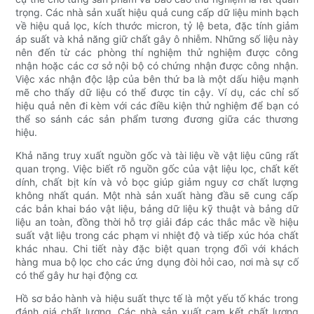
trọng. Các nhà sản xuất hiệu quả cung cấp dữ liệu minh bạch
về hiệu quả lọc, kích thước micron, tỷ lệ beta, đặc tính giảm
áp suất và khả năng giữ chất gây ô nhiễm. Những số liệu này
nên đến từ các phòng thí nghiệm thử nghiệm được công
nhận hoặc các cơ sở nội bộ có chứng nhận được công nhận.
Việc xác nhận độc lập của bên thứ ba là một dấu hiệu mạnh
mẽ cho thấy dữ liệu có thể được tin cậy. Ví dụ, các chỉ số
hiệu quả nên đi kèm với các điều kiện thử nghiệm để bạn có
thể so sánh các sản phẩm tương đương giữa các thương
hiệu.
Khả năng truy xuất nguồn gốc và tài liệu về vật liệu cũng rất
quan trọng. Việc biết rõ nguồn gốc của vật liệu lọc, chất kết
dính, chất bịt kín và vỏ bọc giúp giảm nguy cơ chất lượng
không nhất quán. Một nhà sản xuất hàng đầu sẽ cung cấp
các bản khai báo vật liệu, bảng dữ liệu kỹ thuật và bảng dữ
liệu an toàn, đồng thời hỗ trợ giải đáp các thắc mắc về hiệu
suất vật liệu trong các phạm vi nhiệt độ và tiếp xúc hóa chất
khác nhau. Chi tiết này đặc biệt quan trọng đối với khách
hàng mua bộ lọc cho các ứng dụng đòi hỏi cao, nơi mà sự cố
có thể gây hư hại động cơ.
Hồ sơ bảo hành và hiệu suất thực tế là một yếu tố khác trong
đánh giá chất lượng. Các nhà sản xuất cam kết chất lượng