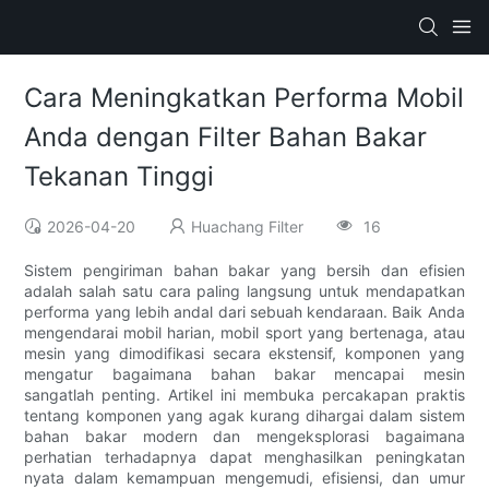
Cara Meningkatkan Performa Mobil
Anda dengan Filter Bahan Bakar
Tekanan Tinggi
2026-04-20
Huachang Filter
16
Sistem pengiriman bahan bakar yang bersih dan efisien
adalah salah satu cara paling langsung untuk mendapatkan
performa yang lebih andal dari sebuah kendaraan. Baik Anda
mengendarai mobil harian, mobil sport yang bertenaga, atau
mesin yang dimodifikasi secara ekstensif, komponen yang
mengatur bagaimana bahan bakar mencapai mesin
sangatlah penting. Artikel ini membuka percakapan praktis
tentang komponen yang agak kurang dihargai dalam sistem
bahan bakar modern dan mengeksplorasi bagaimana
perhatian terhadapnya dapat menghasilkan peningkatan
nyata dalam kemampuan mengemudi, efisiensi, dan umur