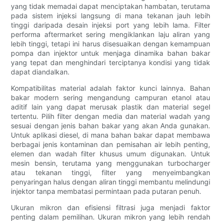
yang tidak memadai dapat menciptakan hambatan, terutama
pada sistem injeksi langsung di mana tekanan jauh lebih
tinggi daripada desain injeksi port yang lebih lama. Filter
performa aftermarket sering mengiklankan laju aliran yang
lebih tinggi, tetapi ini harus disesuaikan dengan kemampuan
pompa dan injektor untuk menjaga dinamika bahan bakar
yang tepat dan menghindari terciptanya kondisi yang tidak
dapat diandalkan.
Kompatibilitas material adalah faktor kunci lainnya. Bahan
bakar modern sering mengandung campuran etanol atau
aditif lain yang dapat merusak plastik dan material segel
tertentu. Pilih filter dengan media dan material wadah yang
sesuai dengan jenis bahan bakar yang akan Anda gunakan.
Untuk aplikasi diesel, di mana bahan bakar dapat membawa
berbagai jenis kontaminan dan pemisahan air lebih penting,
elemen dan wadah filter khusus umum digunakan. Untuk
mesin bensin, terutama yang menggunakan turbocharger
atau tekanan tinggi, filter yang menyeimbangkan
penyaringan halus dengan aliran tinggi membantu melindungi
injektor tanpa membatasi permintaan pada putaran penuh.
Ukuran mikron dan efisiensi filtrasi juga menjadi faktor
penting dalam pemilihan. Ukuran mikron yang lebih rendah