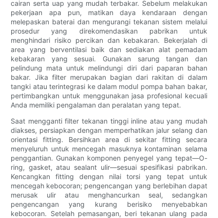
cairan serta uap yang mudah terbakar. Sebelum melakukan
pekerjaan apa pun, matikan daya kendaraan dengan
melepaskan baterai dan mengurangi tekanan sistem melalui
prosedur yang direkomendasikan pabrikan untuk
menghindari risiko percikan dan kebakaran. Bekerjalah di
area yang berventilasi baik dan sediakan alat pemadam
kebakaran yang sesuai. Gunakan sarung tangan dan
pelindung mata untuk melindungi diri dari paparan bahan
bakar. Jika filter merupakan bagian dari rakitan di dalam
tangki atau terintegrasi ke dalam modul pompa bahan bakar,
pertimbangkan untuk menggunakan jasa profesional kecuali
Anda memiliki pengalaman dan peralatan yang tepat.
Saat mengganti filter tekanan tinggi inline atau yang mudah
diakses, persiapkan dengan memperhatikan jalur selang dan
orientasi fitting. Bersihkan area di sekitar fitting secara
menyeluruh untuk mencegah masuknya kontaminan selama
penggantian. Gunakan komponen penyegel yang tepat—O-
ring, gasket, atau sealant ulir—sesuai spesifikasi pabrikan.
Kencangkan fitting dengan nilai torsi yang tepat untuk
mencegah kebocoran; pengencangan yang berlebihan dapat
merusak ulir atau menghancurkan seal, sedangkan
pengencangan yang kurang berisiko menyebabkan
kebocoran. Setelah pemasangan, beri tekanan ulang pada