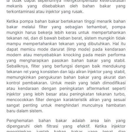
ia tidak dapat sepenuhnya mengkompensasi keterbatasan
mekanis yang disebabkan oleh bahan bakar yang
terkontaminasi atau injektor yang rusak.
Ketika pompa bahan bakar bertekanan tinggi menarik bahan
bakar melalui filter yang sebagian terhambat, pompa
mungkin harus bekerja lebih keras untuk mempertahankan
tekanan rel, dan di bawah beban berat, sistem mungkin tidak
mampu mempertahankan tekanan yang dibutuhkan. Hal itu
dapat memicu mode darurat (limp mode) pada kendaraan
modern atau menyebabkan knocking pada mesin performa
yang mengharapkan pasokan bahan bakar yang stabil.
Sebaliknya, filter yang berfungsi dengan baik mendukung
tekanan rel yang konsisten dan laju aliran injektor yang stabil,
memungkinkan pengukuran bahan bakar yang akurat dan
kontrol pembakaran. Untuk mesin yang telah dimodifikasi
atau kendaraan dengan peningkatan aftermarket seperti
injektor yang lebih besar atau peningkatan tekanan turbo,
mencocokkan filter dengan karakteristik aliran yang sesuai
sangat penting untuk menghindari munculnya hambatan
baru dalam sistem.
Penghematan bahan bakar adalah area lain yang
dipengaruhi oleh filtrasi yang efektif. Ketika injektor
mengirimkan jumlah bahan bakar yang tepat dan