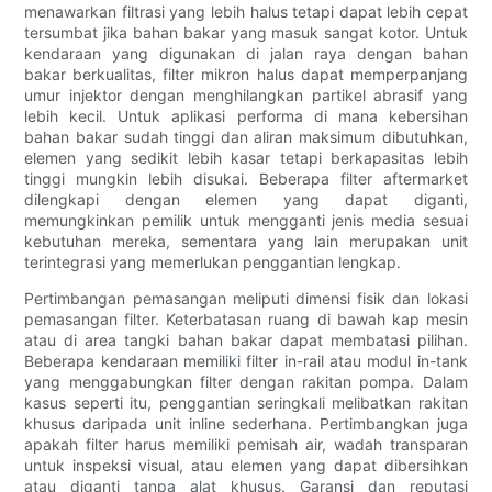
menawarkan filtrasi yang lebih halus tetapi dapat lebih cepat
tersumbat jika bahan bakar yang masuk sangat kotor. Untuk
kendaraan yang digunakan di jalan raya dengan bahan
bakar berkualitas, filter mikron halus dapat memperpanjang
umur injektor dengan menghilangkan partikel abrasif yang
lebih kecil. Untuk aplikasi performa di mana kebersihan
bahan bakar sudah tinggi dan aliran maksimum dibutuhkan,
elemen yang sedikit lebih kasar tetapi berkapasitas lebih
tinggi mungkin lebih disukai. Beberapa filter aftermarket
dilengkapi dengan elemen yang dapat diganti,
memungkinkan pemilik untuk mengganti jenis media sesuai
kebutuhan mereka, sementara yang lain merupakan unit
terintegrasi yang memerlukan penggantian lengkap.
Pertimbangan pemasangan meliputi dimensi fisik dan lokasi
pemasangan filter. Keterbatasan ruang di bawah kap mesin
atau di area tangki bahan bakar dapat membatasi pilihan.
Beberapa kendaraan memiliki filter in-rail atau modul in-tank
yang menggabungkan filter dengan rakitan pompa. Dalam
kasus seperti itu, penggantian seringkali melibatkan rakitan
khusus daripada unit inline sederhana. Pertimbangkan juga
apakah filter harus memiliki pemisah air, wadah transparan
untuk inspeksi visual, atau elemen yang dapat dibersihkan
atau diganti tanpa alat khusus. Garansi dan reputasi