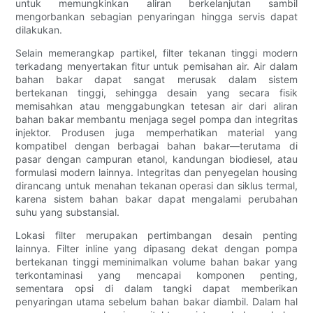
untuk memungkinkan aliran berkelanjutan sambil
mengorbankan sebagian penyaringan hingga servis dapat
dilakukan.
Selain memerangkap partikel, filter tekanan tinggi modern
terkadang menyertakan fitur untuk pemisahan air. Air dalam
bahan bakar dapat sangat merusak dalam sistem
bertekanan tinggi, sehingga desain yang secara fisik
memisahkan atau menggabungkan tetesan air dari aliran
bahan bakar membantu menjaga segel pompa dan integritas
injektor. Produsen juga memperhatikan material yang
kompatibel dengan berbagai bahan bakar—terutama di
pasar dengan campuran etanol, kandungan biodiesel, atau
formulasi modern lainnya. Integritas dan penyegelan housing
dirancang untuk menahan tekanan operasi dan siklus termal,
karena sistem bahan bakar dapat mengalami perubahan
suhu yang substansial.
Lokasi filter merupakan pertimbangan desain penting
lainnya. Filter inline yang dipasang dekat dengan pompa
bertekanan tinggi meminimalkan volume bahan bakar yang
terkontaminasi yang mencapai komponen penting,
sementara opsi di dalam tangki dapat memberikan
penyaringan utama sebelum bahan bakar diambil. Dalam hal