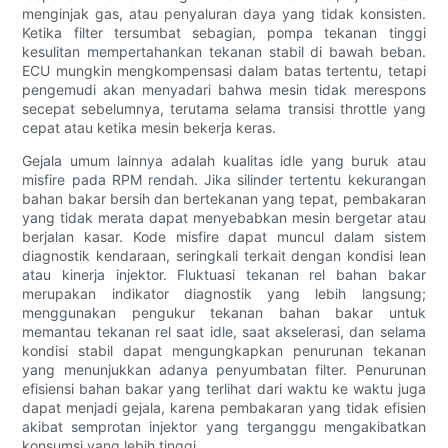
menginjak gas, atau penyaluran daya yang tidak konsisten.
Ketika filter tersumbat sebagian, pompa tekanan tinggi
kesulitan mempertahankan tekanan stabil di bawah beban.
ECU mungkin mengkompensasi dalam batas tertentu, tetapi
pengemudi akan menyadari bahwa mesin tidak merespons
secepat sebelumnya, terutama selama transisi throttle yang
cepat atau ketika mesin bekerja keras.
Gejala umum lainnya adalah kualitas idle yang buruk atau
misfire pada RPM rendah. Jika silinder tertentu kekurangan
bahan bakar bersih dan bertekanan yang tepat, pembakaran
yang tidak merata dapat menyebabkan mesin bergetar atau
berjalan kasar. Kode misfire dapat muncul dalam sistem
diagnostik kendaraan, seringkali terkait dengan kondisi lean
atau kinerja injektor. Fluktuasi tekanan rel bahan bakar
merupakan indikator diagnostik yang lebih langsung;
menggunakan pengukur tekanan bahan bakar untuk
memantau tekanan rel saat idle, saat akselerasi, dan selama
kondisi stabil dapat mengungkapkan penurunan tekanan
yang menunjukkan adanya penyumbatan filter. Penurunan
efisiensi bahan bakar yang terlihat dari waktu ke waktu juga
dapat menjadi gejala, karena pembakaran yang tidak efisien
akibat semprotan injektor yang terganggu mengakibatkan
konsumsi yang lebih tinggi.