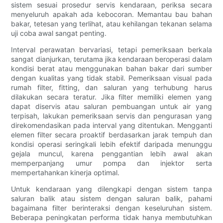
sistem sesuai prosedur servis kendaraan, periksa secara
menyeluruh apakah ada kebocoran. Memantau bau bahan
bakar, tetesan yang terlihat, atau kehilangan tekanan selama
uji coba awal sangat penting.
Interval perawatan bervariasi, tetapi pemeriksaan berkala
sangat dianjurkan, terutama jika kendaraan beroperasi dalam
kondisi berat atau menggunakan bahan bakar dari sumber
dengan kualitas yang tidak stabil. Pemeriksaan visual pada
rumah filter, fitting, dan saluran yang terhubung harus
dilakukan secara teratur. Jika filter memiliki elemen yang
dapat diservis atau saluran pembuangan untuk air yang
terpisah, lakukan pemeriksaan servis dan pengurasan yang
direkomendasikan pada interval yang ditentukan. Mengganti
elemen filter secara proaktif berdasarkan jarak tempuh dan
kondisi operasi seringkali lebih efektif daripada menunggu
gejala muncul, karena penggantian lebih awal akan
memperpanjang umur pompa dan injektor serta
mempertahankan kinerja optimal.
Untuk kendaraan yang dilengkapi dengan sistem tanpa
saluran balik atau sistem dengan saluran balik, pahami
bagaimana filter berinteraksi dengan keseluruhan sistem.
Beberapa peningkatan performa tidak hanya membutuhkan