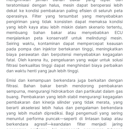
teratomisasi dengan halus, mesin dapat beroperasi lebih
dekat ke kondisi pembakaran paling efisien di seluruh peta
operasinya. Filter yang tersumbat yang menyebabkan
pengiriman yang tidak konsisten dapat memaksa kondisi
yang lebih kaya atau lebih miskin dalam skenario tertentu,
membuang bahan bakar atau menyebabkan ECU
menjalankan peta konservatif untuk melindungi mesin.
Seiring waktu, kontaminan dapat mempercepat keausan
pada pompa dan injektor bertekanan tinggi, meningkatkan
biaya perawatan dan berpotensi menyebabkan kegagalan
fatal. Oleh karena itu, pengeluaran yang wajar untuk solusi
filtrasi berkualitas tinggi dapat menghindari biaya perbaikan
dan waktu henti yang jauh lebih tinggi.
Emisi dan kemampuan berkendara juga berkaitan dengan
filtrasi. Bahan bakar bersih mendorong pembakaran
sempurna, mengurangi hidrokarbon dan partikulat dalam gas
buang. Pembakaran yang lebih stabil mengurangi kegagalan
pembakaran dan kinerja silinder yang tidak merata, yang
berarti akselerasi lebih halus dan pengalaman berkendara
yang lebih mudah diprediksi. Bagi pengemudi yang sering
menuntut performa puncak—seperti di lintasan balap atau
berkendara agresif—keandalan filter menjadi jaring