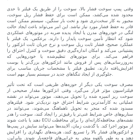
وقتی پمپ سوخت فشار بالا، سوخت را از طریق یک فیلتر تا حدی
محدود شده می‌کشد، ممکن است برای حفظ فشار ریل سوخت،
مجبور به کار سخت‌تری شود و تحت بار سنگین، سیستم ممکن است
قادر به حفظ فشار مورد نیاز نباشد. این امر می‌تواند باعث ایجاد حالت
لنگی در خودروهای مدرن یا ایجاد پدیده ضربه در موتورهای عملکردی
شود که انتظار تأمین سوخت پایدار را دارند. برعکس، یک فیلتر با
عملکرد صحیح، فشار ثابت ریل سوخت و نرخ جریان ثابت انژکتور را
پشتیبانی می‌کند و امکان اندازه‌گیری دقیق سوخت و کنترل احتراق را
فراهم می‌کند. برای موتورهای تنظیم‌شده یا خودروهایی که
به‌روزرسانی‌های پس از فروش مانند انژکتورهای بزرگ‌تر یا بوست
افزایش‌یافته دارند، تطبیق فیلتر با مشخصات جریان مناسب برای
جلوگیری از ایجاد تنگناهای جدید در سیستم بسیار مهم است.
مصرف سوخت یکی دیگر از حوزه‌های ظریفی است که تحت تأثیر
فیلتراسیون مؤثر قرار می‌گیرد. وقتی انژکتورها مقدار صحیحی از
سوخت ریز اتمیزه شده را تحویل می‌دهند، موتور می‌تواند در نقشه
عملیاتی به کارآمدترین شرایط احتراق خود نزدیک‌تر شود. فیلترهای
مسدود شده که منجر به تحویل ناهماهنگ می‌شوند، می‌توانند در
سناریوهای خاص شرایط غنی‌تر یا رقیق‌تر را ایجاد کنند، سوخت را هدر
دهند یا باعث شوند ECU نقشه‌های محافظه‌کارانه‌ای را برای محافظت
از موتور اجرا کند. با گذشت زمان، آلاینده‌ها می‌توانند سایش در پمپ‌ها
و انژکتورهای فشار بالا را تسریع کنند، هزینه‌های نگهداری را افزایش
دهند و به طور بالقوه منجر به خرابی‌های فاجعه‌بار شوند. بنابراین،