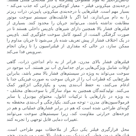
درجه‌بندی میکرونی فیلتر - معیار کوچکترین ذراتی که جذب می‌کند -
بسیار مهم است. فیلترهایی با درجه‌بندی میکرونی پایین‌تر، ذرات ریزتر
را به دام می‌اندازند، اما اگر با قابلیت‌های سیستم سوخت موتور
مطابقت نداشته باشند، می‌توانند جریان را محدود کنند. بسیاری از
فیلترهای فشار بالا همچنین دارای شیرهای بای‌پس داخلی هستند تا در
صورت گرفتگی المنت، از کمبود کامل سوخت جلوگیری کنند. بای‌پس
در یک اختلاف فشار از پیش تعریف شده باز می‌شود تا جریان مداوم را
ممکن سازد، در حالی که مقداری از فیلتراسیون را تا زمان انجام
سرویس فدا می‌کند.
فیلترهای فشار بالای مدرن، فراتر از به دام انداختن ذرات، گاهی
اوقات شامل ویژگی‌هایی برای جداسازی آب نیز هستند. آب موجود در
سوخت می‌تواند به ویژه در سیستم‌های فشار بالا مضر باشد، بنابراین
طرح‌هایی که قطرات آب را از جریان سوخت به صورت فیزیکی جدا یا
ادغام می‌کنند، به حفظ آب‌بندی پمپ و یکپارچگی انژکتور کمک
می‌کنند. تولیدکنندگان همچنین به مواد سازگار با سوخت‌های مختلف -
به ویژه در بازارهایی با ترکیبات اتانول، محتوای بیودیزل یا سایر
فرمولاسیون‌های مدرن - توجه می‌کنند. یکپارچگی و آب‌بندی محفظه به
گونه‌ای طراحی شده است که هم در برابر فشارهای عملیاتی و هم در
چرخه‌های حرارتی مقاومت کند، زیرا سیستم‌های سوخت می‌توانند
تغییرات دمایی قابل توجهی را تجربه کنند.
محل قرارگیری فیلتر یکی دیگر از ملاحظات مهم طراحی است.
فیلترهای درون خطی که نزدیک پمپ فشار بالا نصب می‌شوند، حجم