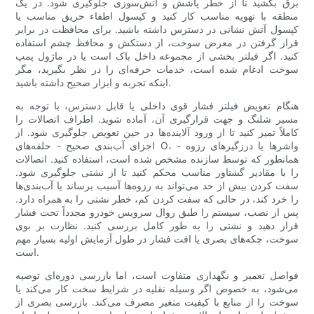
برق بکشید تا از خطر پاشش و آتش‌سوزی جلوگیری شود. در یک
منطقه با تهویه مناسب کار کنید و کپسول اطفاء حریق مناسب یا
کپسول آتش نشانی در دسترس داشته باشید. برای محافظت در برابر
قرار گرفتن در معرض سوخت، از دستکش و محافظ چشم استفاده
کنید. اگر فیلتر بخشی از مجموعه داخل باک است یا در ماژول پمپ
سوخت ادغام شده است، خدمات حرفه‌ای را در نظر بگیرید، مگر
اینکه تجربه و ابزار صحیح داشته باشید.
هنگام تعویض فیلتر فشار قوی داخلی یا قابل دسترس، با توجه به
مسیر شلنگ و جهت قرارگیری آن، آماده شوید. اطراف اتصالات را
کاملاً تمیز کنید تا از ورود آلاینده‌ها در حین تعویض جلوگیری شود. از
اجزای آب‌بندی صحیح - حلقه‌های O، واشرها یا درزگیرهای رزوه -
همانطور که توسط سازنده مشخص شده است، استفاده کنید. اتصالات
را با مقادیر گشتاور مناسب محکم کنید تا از نشتی جلوگیری شود.
سفت کردن بیش از حد می‌تواند به رزوه‌ها آسیب برساند یا آب‌بندی‌ها
را خرد کند، در حالی که سفت کردن کم، خطر نشتی را به همراه دارد.
پس از نصب، سیستم را طبق روال سرویس خودرو مجدداً تحت فشار
قرار دهید و نشتی را به طور کامل بررسی کنید. نظارت بر بوی
سوخت، چکه‌های بصری یا افت فشار در طول آزمایش اولیه بسیار مهم
است.
فواصل تعمیر و نگهداری متفاوت است، اما بازرسی دوره‌ای توصیه
می‌شود، به خصوص اگر وسیله نقلیه در شرایط سخت کار می‌کند یا
سوخت را از منابع با کیفیت متغیر مصرف می‌کند. بازرسی بصری از