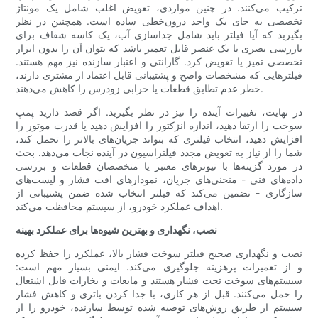
ترکیب می‌کنند. در چنین مواردی، تعویض اغلب شامل یک مونتاژ
تخصصی به جای یک واحد درون‌خطی ساده است. همچنین در نظر
بگیرید که آیا فیلتر باید شامل جداسازی آب، یک کاسه شفاف برای
بازرسی بصری یا یک عنصر قابل تعمیر باشد که بتوان آن را بدون ابزار
تخصصی تمیز یا تعویض کرد. گارانتی و اعتبار سازنده نیز مهم هستند.
فیلترهایی که مشخصات واضح و پشتیبانی قابل اعتماد از مشتری دارند،
خطر عدم تطابق قطعات یا خرابی زودرس را کاهش می‌دهند.
در نهایت، تغییرات آینده را نیز در نظر بگیرید. اگر قصد دارید پمپ
سوخت را ارتقا دهید، اندازه انژکتور را افزایش دهید یا قدرت موتور را
افزایش دهید، انتخاب فیلتری که بتواند جریان‌های بالاتر را تحمل کند،
شما را از نیاز به تعویض مجدد فیلتراسیون در آینده نجات می‌دهد. بحث
در مورد گزینه‌ها با تیونرهای معتبر یا متخصصان قطعات و بررسی
داده‌های فنی - منحنی‌های جریان، نمودارهای افت فشار و لیست‌های
سازگاری - تضمین می‌کند که فیلتر انتخاب شده ضمن پشتیبانی از
اهداف عملکرد خودرو، از سیستم محافظت می‌کند.
نصب، نگهداری و بهترین شیوه‌ها برای عملکرد بهینه
نصب و نگهداری صحیح فیلتر سوخت فشار بالا، عملکرد را حفظ کرده
و از تعمیرات پرهزینه جلوگیری می‌کند. ایمنی بسیار مهم است:
سیستم‌های سوخت تحت فشار هستند و مایعات و بخارات قابل اشتعال
را حمل می‌کنند. قبل از هر کاری، با جدا کردن باتری و کاهش فشار
سیستم از طریق روش‌های توصیه شده توسط سازنده، خودرو را از