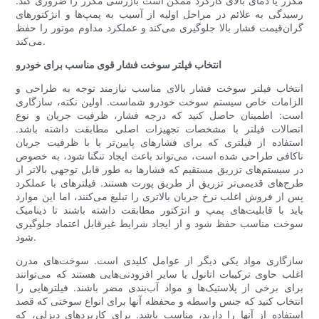
مکرر یا دمای بالای کارکرد ممکن است بازرسی مکرر را ضروری کند.
رسیدگی به علائم در مراحل اولیه از آسیب به پمپ‌ها و انژکتورهای
گران‌قیمت فشار بالا جلوگیری می‌کند و عملکرد مداوم موتور را حفظ
می‌کند.
انتخاب فیلتر سوخت فشار قوی مناسب برای خودرو
انتخاب فیلتر سوخت فشار بالای مناسب نیازمند توجه به طراحی و
الزامات خاص سیستم سوخت خودرو شماست. اولین نکته، سازگاری
است: اطمینان حاصل کنید که درجه فشار، ظرفیت جریان و نوع
اتصالات فیلتر با مشخصات تجهیزات اصلی مطابقت داشته باشد.
استفاده از فیلتری که برای فشارهای پایین‌تر یا با ظرفیت جریان
ناکافی طراحی شده است، می‌تواند باعث ایجاد تنگنا شود، به خصوص
در سیستم‌های تزریق مستقیم که فشارها به طور قابل توجهی بالاتر از
طرح‌های قدیمی‌تر تزریق از طریق پورت هستند. فیلترهای با عملکرد
پس از فروش اغلب نرخ جریان بالاتری را تبلیغ می‌کنند، اما این موارد
باید با قابلیت‌های پمپ و انژکتور مطابقت داشته باشند تا دینامیک
سوخت مناسب حفظ شود و از ایجاد شرایط غیرقابل اعتماد جلوگیری
شود.
سازگاری مواد یکی دیگر از عوامل کلیدی است. سوخت‌های مدرن
اغلب حاوی ترکیبات اتانول یا سایر افزودنی‌هایی هستند که می‌توانند
برای برخی از پلاستیک‌ها و مواد آب‌بندی مضر باشند. فیلترهایی را
انتخاب کنید که جنس واسطه و محفظه آنها برای انواع سوختی که قصد
استفاده از آنها را دارید، مناسب باشد. برای کاربردهای دیزلی، که