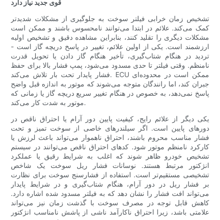
قوی جدید نیاز دارد
تشخیص زمان خرابی فیلتر سوخت به جلوگیری از مشکلات شدیدتر
کمک می‌کند. علائم در ابتدا می‌توانند نامحسوس باشند و ممکن است
مشکلات دیگری را تقلید کنند، بنابراین مشاهده دقیق و تشخیص اولیه
ارزشمند است. یکی از اولین علائم، تغییر در پاسخ دریچه گاز است -
تردید در هنگام شتاب‌گیری، تأخیر هنگام گاز دادن یا تحویل قدرت
نامنظم. وقتی فیلتر تا حدی مسدود می‌شود، پمپ فشار بالا برای حفظ
فشار پایدار تحت بار تلاش می‌کند. ECU ممکن است در محدوده‌ای
جبران کند، اما رانندگان متوجه می‌شوند که موتور به اندازه قبل واضح
پاسخ نمی‌دهد، به خصوص در هنگام تغییر سریع دریچه گاز یا زمانی که
موتور به شدت کار می‌کند.
یکی دیگر از علائم رایج، کیفیت پایین دور آرام یا احتراق ناقص در
دورهای پایین است. اگر سیلندرهای خاصی از سوخت تمیز و تحت
فشار مناسب محروم باشند، احتراق ناهموار می‌تواند باعث لرزش یا
کارکرد نامنظم موتور شود. کدهای احتراق ناقص می‌توانند در سیستم
تشخیص خودرو ظاهر شوند که اغلب به شرایط رقیق یا عملکرد
انژکتور مرتبط هستند. نوسانات فشار ریل سوخت یک شاخص
تشخیصی مستقیم‌تر است. استفاده از فشارسنج سوخت برای نظارت
بر فشار ریل در دور آرام، هنگام شتاب‌گیری و در شرایط پایدار
می‌تواند افت فشار را نشان دهد که به فیلتر مسدود شده اشاره دارد.
کاهش قابل توجه در مصرف سوخت با گذشت زمان نیز می‌تواند
علامتی باشد، زیرا احتراق ناکارآمد ناشی از پاشش نامناسب انژکتور