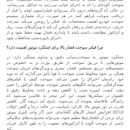
سوخت آلوده‌ای را که به اجزای حیاتی می‌رسد به حداقل می‌رسانند،
در حالی که گزینه‌های درون باک می‌توانند فیلتراسیون اولیه را قبل از
دریافت سوخت فراهم کنند. در هر صورت، درک معماری سیستم
سوخت خودرو اهمیت مشخصات یک فیلتر را روشن می‌کند: سرعت
جریان، درجه‌بندی فشار و رفتار بای‌پس آن باید با ویژگی‌های پمپ، ریل
و انژکتور مطابقت داشته باشد تا پایداری فشار بهینه حفظ شود و از
اجزای پایین‌دستی محافظت شود.
چرا فیلتر سوخت فشار بالا برای عملکرد موتور اهمیت دارد؟
عملکرد موتور به سوخت‌رسانی دقیق و مداوم بستگی دارد. در
موتورهایی با تزریق سوخت از طریق پورت و به خصوص در
سیستم‌های تزریق مستقیم، فشار، تمیزی و ویژگی‌های جریان سوخت
همگی بر نحوه مخلوط شدن سوخت با هوا تأثیر می‌گذارند که به نوبه
خود راندمان احتراق را تعیین می‌کند. سوخت کثیف یا فیلترهای
نیمه‌گرفتگی می‌توانند الگوهای پاشش سوخت توسط انژکتور را تغییر
دهند، کیفیت اتمیزه شدن را کاهش دهند و باعث مخلوط رقیق یا
ناهموار در سیلندرها شوند. این امر منجر به علائمی می‌شود که
رانندگان بلافاصله متوجه آن می‌شوند: پاسخ کند دریچه گاز، کاهش
قدرت در دور موتور بالا، کارکرد نامناسب در حالت درجا و گاهی اوقات
افزایش انتشار گازهای گلخانه‌ای. حتی اگر واحد کنترل موتور (ECU)
برای برخی از ناهنجاری‌ها تنظیم شود، نمی‌تواند محدودیت‌های مکانیکی
ناشی از سوخت آلوده یا انژکتورهای معیوب را به طور کامل جبران
کند.