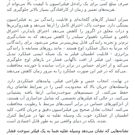
صرف مبلغ کمی برای یک راه‌حل فیلتراسیون با کیفیت بالا می‌تواند از
هزینه‌های تعمیر و زمان از کارافتادگی بسیار بالاتر جلوگیری کند.
میزان انتشار گازهای گلخانه‌ای و قابلیت رانندگی نیز به فیلتراسیون
بستگی دارد. سوخت پاک، احتراق کامل را ارتقا می‌دهد و هیدروکربن‌ها
و ذرات معلق در اگزوز را کاهش می‌دهد. احتراق پایدارتر، احتراق
ناقص و عملکرد ناهموار سیلندر را کاهش می‌دهد که به شتاب‌گیری
نرم‌تر و تجربه رانندگی قابل پیش‌بینی‌تر منجر می‌شود. برای رانندگانی
که مرتباً به دنبال عملکرد اوج هستند - مانند روزهای مسابقه یا رانندگی
پرانرژی - قابلیت اطمینان فیلتر به یک شبکه ایمنی عملکرد تبدیل
می‌شود. این فیلتر از افت ناگهانی فشار در بارهای اوج جلوگیری
می‌کند و از اجزای حساس در برابر ذرات ساینده یا خورنده محافظت
می‌کند که در غیر این صورت عملکرد را به مرور زمان کاهش می‌دهند.
در نهایت، انتخاب جنس و طراحی فیلتر، پیامدهای عملکردی دارد.
واسطه‌های جریان بالا که محدودیت کمی را در شرایط تقاضای زیاد
حفظ می‌کنند، از سیستم‌های سوخت‌رسانی ارتقا یافته پشتیبانی
می‌کنند، در حالی که فیلترهای تخصصی که شامل جداسازی آب هستند،
از انژکتورهای حساس در برابر آسیب‌های مرتبط با رطوبت محافظت
می‌کنند. انتخاب تعادل صحیح بین فیلتراسیون دقیق و جریان کافی، کلید
اطمینان از عملکرد خوب یک وسیله نقلیه نه تنها در شرایط کنترل
شده، بلکه در دنیای واقعی نیز به طور قابل اعتمادی است.
نشانه‌هایی که نشان می‌دهد وسیله نقلیه شما به یک فیلتر سوخت فشار