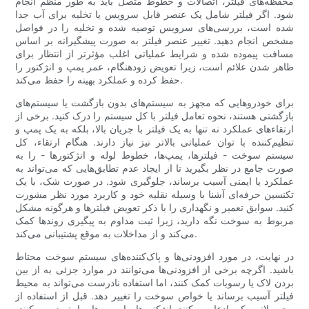
محفظه‌های فیلتر، اتصالات و خطوط متصل باید به طور منظم انجام
شود. اگر فیلتر شامل یک عنصر قابل سرویس یا تخلیه برای آب جدا
شده است، بررسی‌های سرویس توصیه شده و تخلیه را در فواصل
مشخص انجام دهید. تغییر عنصر فیلتر به صورت پیشگیرانه بر اساس
مسافت پیموده شده و شرایط عملیاتی اغلب مؤثرتر از انتظار برای
ظاهر شدن علائم است، زیرا تعویض زودهنگام، عمر پمپ و انژکتور را
حفظ کرده و عملکرد بهینه را حفظ می‌کند.
برای خودروهایی که مجهز به سیستم‌های بدون بازگشت یا سیستم‌های
بازگشتی هستند، نحوه تعامل فیلتر با کل سیستم را درک کنید. برخی از
ارتقاءهای عملکرد نه تنها به یک فیلتر با جریان بالا، بلکه به یک پمپ و
تنظیم‌کننده با توان عملیاتی بالاتر نیز نیاز دارند. هنگام ارتقاء، کل
سیستم سوخت - فیلترها، پمپ‌ها، خطوط لوله و انژکتورها - را به
صورت جامع در نظر بگیرید تا از ایجاد عدم تطابق‌هایی که می‌تواند به
عملکرد یا ایمنی آسیب برساند، جلوگیری شود. در صورت شک، با یک
تکنسین حرفه‌ای آشنا با وسیله نقلیه خود و کاربرد مورد نظر مشورت
کنید. سوابق تعمیر و نگهداری را با ذکر تعویض فیلترها و هرگونه مشکل
مربوط به سوخت نگه دارید، زیرا ثبت مداوم به پیگیری روندها کمک
می‌کند و از مداخلات به موقع پشتیبانی می‌کند.
در نهایت، در مورد افزودنی‌ها و پاک‌کننده‌های سیستم سوخت محتاط
باشید. اگرچه برخی از افزودنی‌ها می‌توانند در موارد جزئی به از بین
بردن لاک یا رسوبات کمک کنند، اما استفاده نادرست می‌تواند به محیط
فیلتر آسیب برساند یا خواص سوخت را تغییر دهد. قبل از استفاده از
محصولاتی که ادعا می‌کنند انژکتورها یا پمپ‌ها را تمیز می‌کنند،