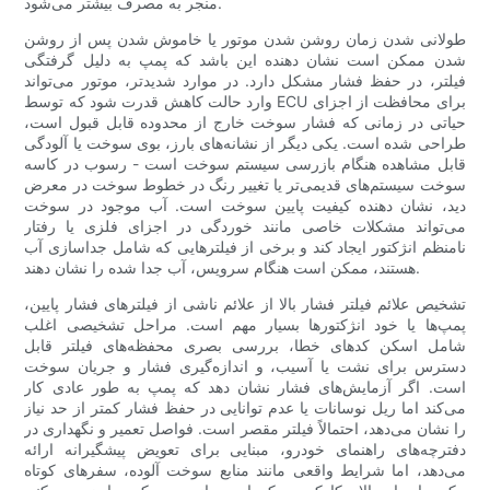
منجر به مصرف بیشتر می‌شود.
طولانی شدن زمان روشن شدن موتور یا خاموش شدن پس از روشن
شدن ممکن است نشان دهنده این باشد که پمپ به دلیل گرفتگی
فیلتر، در حفظ فشار مشکل دارد. در موارد شدیدتر، موتور می‌تواند
وارد حالت کاهش قدرت شود که توسط ECU برای محافظت از اجزای
حیاتی در زمانی که فشار سوخت خارج از محدوده قابل قبول است،
طراحی شده است. یکی دیگر از نشانه‌های بارز، بوی سوخت یا آلودگی
قابل مشاهده هنگام بازرسی سیستم سوخت است - رسوب در کاسه
سوخت سیستم‌های قدیمی‌تر یا تغییر رنگ در خطوط سوخت در معرض
دید، نشان دهنده کیفیت پایین سوخت است. آب موجود در سوخت
می‌تواند مشکلات خاصی مانند خوردگی در اجزای فلزی یا رفتار
نامنظم انژکتور ایجاد کند و برخی از فیلترهایی که شامل جداسازی آب
هستند، ممکن است هنگام سرویس، آب جدا شده را نشان دهند.
تشخیص علائم فیلتر فشار بالا از علائم ناشی از فیلترهای فشار پایین،
پمپ‌ها یا خود انژکتورها بسیار مهم است. مراحل تشخیصی اغلب
شامل اسکن کدهای خطا، بررسی بصری محفظه‌های فیلتر قابل
دسترس برای نشت یا آسیب، و اندازه‌گیری فشار و جریان سوخت
است. اگر آزمایش‌های فشار نشان دهد که پمپ به طور عادی کار
می‌کند اما ریل نوسانات یا عدم توانایی در حفظ فشار کمتر از حد نیاز
را نشان می‌دهد، احتمالاً فیلتر مقصر است. فواصل تعمیر و نگهداری در
دفترچه‌های راهنمای خودرو، مبنایی برای تعویض پیشگیرانه ارائه
می‌دهد، اما شرایط واقعی مانند منابع سوخت آلوده، سفرهای کوتاه