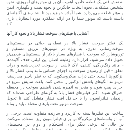
به نقش فنی یک قطعه خاص، اهمیت آن برای موتورهای امروزی، نحوه
تشخیص مشکلات، نحوه انتخاب جایگزین و نحوه نصب و نگهداری ایمن
و مؤثر قطعه می‌پردازد. شما آماده خواهید بود تا انتخاب‌های آگاهانه‌ای
داشته باشید که موتور شما را در ارائه عملکرد مورد انتظارتان یاری
کند.
آشنایی با فیلترهای سوخت فشار بالا و نحوه کار آنها
یک فیلتر سوخت فشار بالا در نقطه‌ای حیاتی در سیستم‌های
سوخت‌رسانی مدرن، به ویژه در موتورهای تزریق مستقیم و
توربوشارژ که سوخت با فشارهای بسیار بالاتر از سیستم‌های قدیمی‌تر
تحویل داده می‌شود، قرار دارد. وظیفه اصلی این فیلتر، حذف آلاینده‌ها
- مانند زنگ‌زدگی، کثیفی، لاک ناشی از سوخت تخریب‌شده و ذرات
معلق - قبل از رسیدن سوخت به اجزای حساس مانند پمپ فشار بالا و
انژکتورها است. حتی ذرات میکروسکوپی که به نظر ناچیز می‌رسند،
می‌توانند الگوهای پاشش انژکتور را مختل کنند، باعث سایش سریع در
اجزای پمپ شوند و منجر به اتمیزه شدن نامنظم سوخت در محفظه
احتراق شوند. اکثر فیلترهای فشار بالا به گونه‌ای طراحی شده‌اند که
راندمان فیلتراسیون را با حداقل افت فشار متعادل کنند تا تحویل
سوخت موتور تحت بارهای مختلف پایدار بماند.
ساخت این فیلترها بسته به کاربرد و سازنده متفاوت است. برخی از
آنها از واسطه‌های میکروگلاس برای فیلتراسیون ریز استفاده می‌کنند،
در حالی که برخی دیگر برای استحکام و دوام در محیط‌های
چالش‌برانگیز به مواد مصنوعی پیشرفته یا فلز متخلخل متکی هستند.