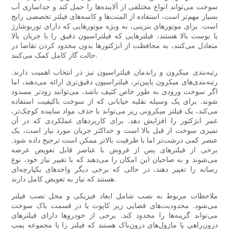
سوخت می‌تواند انواع مختلفی از آلاینده‌ها را حمل کند و جداسازی آب
بسیار مهم‌تر است، استفاده از المنت‌ها و کاسه‌های فیلتر تخصصی رایج
است. برای موتورهای بنزینی، به ویژه موتورهایی که دارای توربوشارژ
یا بوست بالا هستند، فیلترهایی که فیلتراسیون دقیق را با جریان بالا
متعادل می‌کنند، به محافظت از انژکتورها بدون محدود کردن تقاضا در
حالت گاز کامل کمک می‌کنند.
رتبه‌بندی میکرون و راندمان فیلتراسیون نیز در انتخاب اهمیت دارند.
رتبه‌بندی‌های میکرون پایین‌تر، فیلتراسیون دقیق‌تری ارائه می‌دهند، اما
اگر سوخت ورودی به طور خاص کثیف باشد، می‌توانند زودتر مسدود
شوند. برای یک وسیله نقلیه خیابانی که از سوخت باکیفیت استفاده
می‌کند، یک فیلتر میکرونی ریز می‌تواند با حذف مواد ساینده کوچک‌تر،
عمر انژکتور را افزایش دهد. برای کاربردهای عملکردی که در آن
تمیزی سوخت از قبل بالا است و حداکثر جریان مورد نیاز است، یک
عنصر کمی درشت‌تر اما با ظرفیت بالاتر ممکن است ترجیح داده شود.
برخی از فیلترهای پس از فروش با عناصر قابل تعویض عرضه
می‌شوند و به صاحبان این امکان را می‌دهند که با تغییر نیاز خود، نوع
رسانه را تغییر دهند، در حالی که برخی دیگر واحدهای یکپارچه‌ای
هستند که نیاز به تعویض کامل دارند.
ملاحظات مربوط به نصب شامل ابعاد فیزیکی و محل نصب فیلتر
می‌شود. محدودیت‌های فضایی زیر کاپوت یا در قسمت باک سوخت
می‌تواند گزینه‌ها را محدود کند. برخی از خودروها دارای فیلترهای
درون‌راهی یا ماژول‌های درون‌باک هستند که فیلتر را با مجموعه پمپ