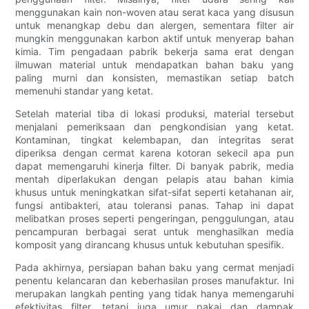
menggunakan kain non-woven atau serat kaca yang disusun
untuk menangkap debu dan alergen, sementara filter air
mungkin menggunakan karbon aktif untuk menyerap bahan
kimia. Tim pengadaan pabrik bekerja sama erat dengan
ilmuwan material untuk mendapatkan bahan baku yang
paling murni dan konsisten, memastikan setiap batch
memenuhi standar yang ketat.
Setelah material tiba di lokasi produksi, material tersebut
menjalani pemeriksaan dan pengkondisian yang ketat.
Kontaminan, tingkat kelembapan, dan integritas serat
diperiksa dengan cermat karena kotoran sekecil apa pun
dapat memengaruhi kinerja filter. Di banyak pabrik, media
mentah diperlakukan dengan pelapis atau bahan kimia
khusus untuk meningkatkan sifat-sifat seperti ketahanan air,
fungsi antibakteri, atau toleransi panas. Tahap ini dapat
melibatkan proses seperti pengeringan, penggulungan, atau
pencampuran berbagai serat untuk menghasilkan media
komposit yang dirancang khusus untuk kebutuhan spesifik.
Pada akhirnya, persiapan bahan baku yang cermat menjadi
penentu kelancaran dan keberhasilan proses manufaktur. Ini
merupakan langkah penting yang tidak hanya memengaruhi
efektivitas filter, tetapi juga umur pakai dan dampak