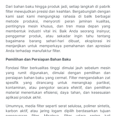
Dari bahan baku hingga produk jadi, setiap langkah di pabrik
filter mewujudkan presisi dan keahlian. Bergabunglah dengan
kami saat kami mengungkap rahasia di balik berbagai
metode produksi, menyoroti peran jaminan kualitas,
pentingnya mesin khusus, dan tren masa depan yang
membentuk industri vital ini. Baik Anda seorang insinyur,
penggemar produk, atau sekadar ingin tahu tentang
bagaimana barang sehari-hari dibuat, eksplorasi ini
menjanjikan untuk memperkaya pemahaman dan apresiasi
Anda terhadap manufaktur filter.
Pemilihan dan Persiapan Bahan Baku
Fondasi filter berkualitas tinggi dimulai jauh sebelum mesin
yang rumit digunakan, dimulai dengan pemilihan dan
persiapan bahan baku yang cermat. Filter mengandalkan zat
spesifik yang dirancang untuk menangkap partikel,
kontaminan, atau pengotor secara efektif, dan pemilihan
material menentukan efisiensi, daya tahan, dan kesesuaian
aplikasi produk akhir.
Umumnya, media filter seperti serat selulosa, polimer sintetis,
karbon aktif, atau jaring logam dipilih berdasarkan tujuan
penggunaan filter. Misalnya, filter udara sering kali