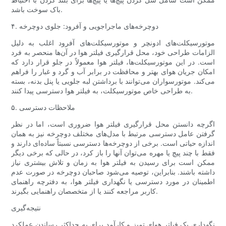
باک سوخت باشد.
۴. دوچرخه‌های ماجراجویی و آفرود: جلوی دوچرخه
موتورسیکلت‌های ادونچر و موتورسیکلت‌های آفرود اغلب به دلیل
الزامات طراحی خود، محل قرارگیری فیلتر هوا در آن‌ها منحصر به فرد
است. در این موتورسیکلت‌ها، فیلتر هوا معمولاً در جلو قرار دارد که
امکان جریان هوای بهتر و محافظت در برابر آب و گرد و غبار را فراهم
می‌کند. موتورسواران می‌توانند با برداشتن لبه جلویی یا پنل بدنه، بسته
به طراحی خاص موتورسیکلت، به فیلتر هوا دسترسی پیدا کنند.
۵. ملاحظات دسترسی
اگرچه دانستن محل قرارگیری فیلتر هوا ضروری است، اما در نظر
گرفتن عامل دسترسی مرتبط با مدل‌های مختلف دوچرخه نیز به همان
اندازه حیاتی است. برخی از دوچرخه‌ها دسترسی نسبتاً ساده‌ای دارند و
فقط با چند پیچ ​​یا مهره می‌توان آنها را باز کرد، در حالی که برخی دیگر
ممکن است برای رسیدن به فیلتر هوا به زمان و تلاش بیشتری نیاز
داشته باشند. بنابراین، توصیه می‌شود صاحبان دوچرخه در صورت عدم
اطمینان در مورد دسترسی یا نگهداری فیلتر هوا، به دفترچه راهنمای
کاربر مراجعه کنند یا از متخصصان راهنمایی بگیرند.
نتیجه‌گیری
نگهداری یک فیلتر هوای تمیز و کارآمد برای به حداکثر رساندن عملکرد