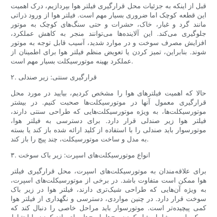
قبل از اینکه به جزئیات محل قرارگیری فیلتر هوا بپردازیم، درک اهمیت
این قطعه کوچک اما ضروری بسیار مهم است. فیلتر هوا از ورود ذراتی
مانند گرد و غبار، خاک، حشرات و حتی سنگ‌های کوچک به موتور
جلوگیری می‌کند. این آلاینده‌ها می‌توانند منجر به کاهش عملکرد،
افزایش مصرف سوخت و در موارد شدید، آسیب قابل توجه به موتور
شوند. بنابراین، تمیز کردن یا تعویض منظم فیلتر هوا برای اطمینان از
عملکرد بهینه موتورسیکلت بسیار مهم است.
۲. قرارگیری سنتی: زیر صندلی
حالا که اهمیت فیلترهای هوا را مشخص کردیم، بیایید در مورد محل
قرارگیری معمول آنها در موتورسیکلت‌ها صحبت کنیم. در بیشتر
موتورسیکلت‌ها، به ویژه موتورسیکلت‌هایی که طراحی سنتی دارند،
فیلتر هوا زیر صندلی قرار دارد. برای دسترسی به فیلتر هوا،
موتورسوار باید صندلی را با استفاده از کلید ارائه شده باز کند یا بسته
به مدل و ساخت موتورسیکلت، چند پیچ ​​را باز کند.
۳. انواع موتورسیکلت‌های اسپرت: زیر باک سوخت
برای علاقه‌مندان به موتورسیکلت‌های اسپرت، محل قرارگیری فیلتر
هوا ممکن است متفاوت باشد. در برخی از موتورسیکلت‌های اسپرت،
به ویژه آن‌هایی که طراحی شیک‌تری دارند، فیلتر هوا در زیر باک
سوخت قرار دارد. در چنین مواردی، دسترسی و نگهداری از فیلتر هوا
کمی پیچیده‌تر است. موتورسوار باید مراحل خاصی را دنبال کند که
ممکن است شامل شل کردن پیچ‌ها یا پیچ‌ها برای بلند کردن با احتیاط