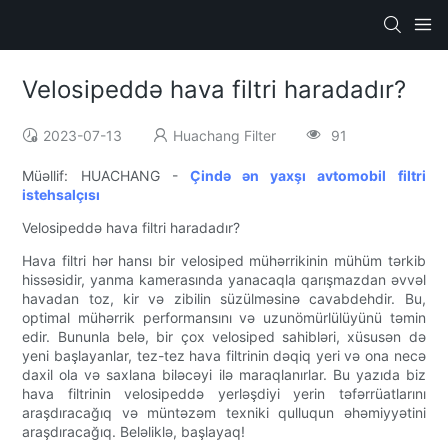
Velosipeddə hava filtri haradadır?
2023-07-13
Huachang Filter
91
Müəllif: HUACHANG -
Çində ən yaxşı avtomobil filtri
istehsalçısı
Velosipeddə hava filtri haradadır?
Hava filtri hər hansı bir velosiped mühərrikinin mühüm tərkib
hissəsidir, yanma kamerasında yanacaqla qarışmazdan əvvəl
havadan toz, kir və zibilin süzülməsinə cavabdehdir. Bu,
optimal mühərrik performansını və uzunömürlülüyünü təmin
edir. Bununla belə, bir çox velosiped sahibləri, xüsusən də
yeni başlayanlar, tez-tez hava filtrinin dəqiq yeri və ona necə
daxil ola və saxlana biləcəyi ilə maraqlanırlar. Bu yazıda biz
hava filtrinin velosipeddə yerləşdiyi yerin təfərrüatlarını
araşdıracağıq və müntəzəm texniki qulluqun əhəmiyyətini
araşdıracağıq. Beləliklə, başlayaq!