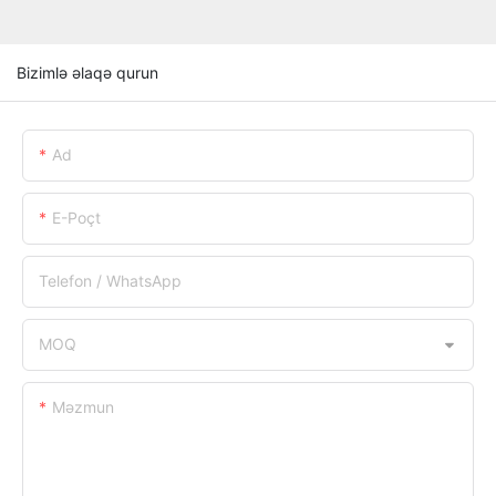
Bizimlə əlaqə qurun
Ad
E-Poçt
Telefon / WhatsApp
MOQ
Məzmun