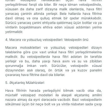
yerləşdirilməsi fərqli ola bilər. Bir neçə idman velosipedində,
xüsusən də daha zərif dizayna malik olanlarda, hava filtri
yanacaq çəninin altında yerləşir. Belə hallarda hava filtrinə
daxil olmaq və ona qulluq etmək bir qədər mürəkkəbdir.
Sürücü yanacaq çənini ehtiyatla qaldırmaq üçün boltlar və ya
vintlərin boşaldılmasını ehtiva edən xüsusi addımları yerinə
yetirməlidir.
4. Macəra və yolsuzluq velosipedləri: Velosipedin önü
Macəra motosikletləri və yolsuzluq velosipedləri dizayn
tələblərinə görə çox vaxt unikal hava filtri yerləşdirmələrinə
malikdir. Bu velosipedlərdə hava filtri adətən ön tərəfdə
yerləşir və bu, daha yaxşı hava axını və su və zibildən
qorunmağa imkan verir. Sürücülər, velosipedin xüsusi
dizaynından asılı olaraq, ön örtük və ya kuzov panelini
çıxararaq hava filtrinə daxil ola bilərlər.
5. Əlçatanlıq Mülahizələri
Hava filtrinin harada yerləşdiyini bilmək vacib olsa da,
müxtəlif velosiped modelləri ilə əlaqəli əlçatanlıq amilini
nəzərə almaq da eyni dərəcədə vacibdir. Bəzi velosipedlərin
sökülməsi üçün bir neçə bolt və ya vintlə nisbətən sadə çıxışı