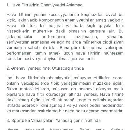
1. Hava Filtrlərinin Əhəmiyyətini Anlamaq
Hava filtrinin yerinin xüsusiyyətlərinə keçməzdən əvvəl bu
kiçik, lakin vacib komponentin əhəmiyyətini anlamaq vacibdir.
Hava filtri toz, kir, həşərat və hətta kiçik qayalar kimi
hissəciklərin mühərrikə daxil olmasının qarşısını alır. Bu
çirkləndiricilər performansın azalmasına, yanacaq
sərfiyyatının artmasına və ağır hallarda mühərrikə ciddi ziyan
vurmasına səbəb ola bilər. Buna görə də, optimal velosiped
performansını təmin etmək üçün hava filtrinin müntəzəm
təmizlənməsi və ya dəyişdirilməsi çox vacibdir.
2. Ənənəvi yerləşdirmə: Oturacaq altında
İndi hava filtrlərinin əhəmiyyətini müəyyən etdikdən sonra
onların velosipedlərdə tipik yerləşdirilməsini müzakirə edək.
Əksər motosikletlərdə, xüsusən də ənənəvi dizayna malik
olanlarda hava filtri oturacağın altında yerləşir. Hava filtrinə
daxil olmaq üçün sürücü oturacağı təqdim edilmiş açardan
istifadə edərək kilidini açmaqla və ya velosipedin modelindən
və markasından asılı olaraq bir neçə boltu açaraq çıxarmalıdır.
3. Sportbike Variasiyaları: Yanacaq çəninin altında
İdman velosipedi həvəskarları üçün hava filtrinin