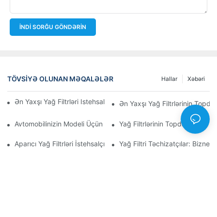
İNDI SORĞU GÖNDƏRIN
TÖVSIYƏ OLUNAN MƏQALƏLƏR
Hallar
Xəbəri
Ən Yaxşı Yağ Filtrləri Istehsal Edən Şirkətlər: Hərtərəfli Baxış
Ən Yaxşı Yağ Filtrlərinin Topdan
Avtomobilinizin Modeli Üçün Düzgün Yağ Filtrinin Seçilməsi: Əsa
Yağ Filtrlərinin Topdan Satışı 
Aparıcı Yağ Filtrləri İstehsalçılarına Və Onların İnnovasiyalarına D
Yağ Filtri Təchizatçılar: Biznes