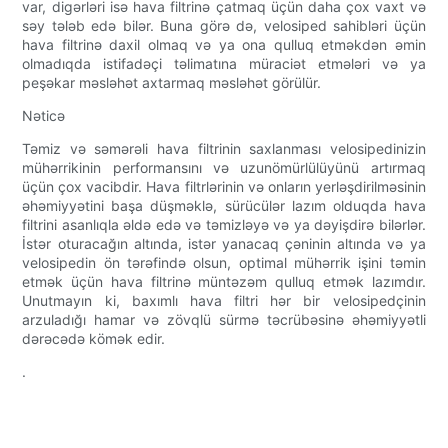
var, digərləri isə hava filtrinə çatmaq üçün daha çox vaxt və
səy tələb edə bilər. Buna görə də, velosiped sahibləri üçün
hava filtrinə daxil olmaq və ya ona qulluq etməkdən əmin
olmadıqda istifadəçi təlimatına müraciət etmələri və ya
peşəkar məsləhət axtarmaq məsləhət görülür.
Nəticə
Təmiz və səmərəli hava filtrinin saxlanması velosipedinizin
mühərrikinin performansını və uzunömürlülüyünü artırmaq
üçün çox vacibdir. Hava filtrlərinin və onların yerləşdirilməsinin
əhəmiyyətini başa düşməklə, sürücülər lazım olduqda hava
filtrini asanlıqla əldə edə və təmizləyə və ya dəyişdirə bilərlər.
İstər oturacağın altında, istər yanacaq çəninin altında və ya
velosipedin ön tərəfində olsun, optimal mühərrik işini təmin
etmək üçün hava filtrinə müntəzəm qulluq etmək lazımdır.
Unutmayın ki, baxımlı hava filtri hər bir velosipedçinin
arzuladığı hamar və zövqlü sürmə təcrübəsinə əhəmiyyətli
dərəcədə kömək edir.
.