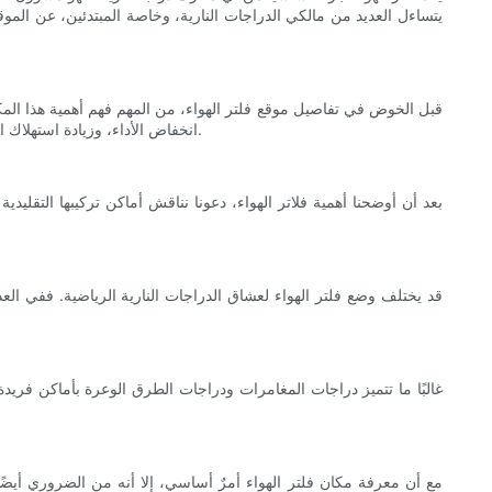
يتساءل العديد من مالكي الدراجات النارية، وخاصة المبتدئين، عن الموقع
قبل الخوض في تفاصيل موقع فلتر الهواء، من المهم فهم أهمية هذا الم
انخفاض الأداء، وزيادة استهلاك الوقود، وفي الحالات الشديدة، إلى تلف كبير في المحرك. لذلك، يُعد تنظيف فلتر الهواء أو استبداله بانتظام أمرًا بالغ الأهمية لضمان الأداء الأمثل للدراجة.
بعد أن أوضحنا أهمية فلاتر الهواء، دعونا نناقش أماكن تركيبها التقلي
قد يختلف وضع فلتر الهواء لعشاق الدراجات النارية الرياضية. ففي العد
غالبًا ما تتميز دراجات المغامرات ودراجات الطرق الوعرة بأماكن فري
مع أن معرفة مكان فلتر الهواء أمرٌ أساسي، إلا أنه من الضروري أيضً