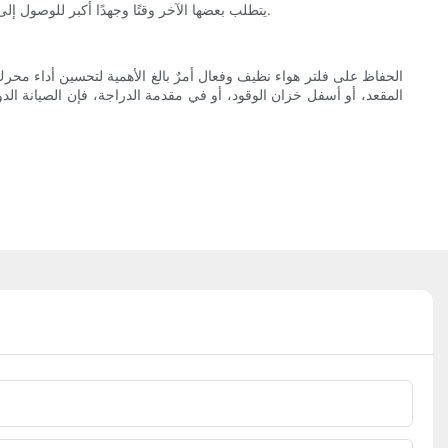
يتطلب بعضها الآخر وقتًا وجهدًا أكبر للوصول إلى فلتر الهواء. لذلك، يُنصح مالكو الدراجات بمراجعة دليل المستخدم أو طلب المشورة المهنية عند عدم التأكد من كيفية الوصول إلى فلتر الهواء أو صيانته.
الحفاظ على فلتر هواء نظيف وفعال أمرٌ بالغ الأهمية لتحسين أداء محرك د
المقعد، أو أسفل خزان الوقود، أو في مقدمة الدراجة، فإن الصيانة الدو