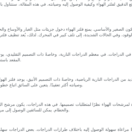
 الدقيق لفلتر الهواء وكيفية الوصول إليه وصيانته. في هذه المقالة، سنتناول ب
كون الصغير والأساسي. يمنع فلتر الهواء دخول جزيئات مثل الغبار والأوساخ وا
دية في الدراجات. في معظم الدراجات النارية، وخاصةً ذات التصميم التقليدي، ي
المقعد باستخدام المفتاح المرفق أو فك بعض البراغي، حسب طراز الدراجة وصنعها.
يد من الدراجات النارية الرياضية، وخاصةً ذات التصميم الأنيق، يوجد فلتر اله
وصيانته أكثر تعقيدًا. يتعين على السائق اتباع خطوات محددة، قد تتضمن فك البراغي أو المسامير لرفع خزان الوقود بعناية.
دة لمرشحات الهواء نظرًا لمتطلبات تصميمها. في هذه الدراجات، يكون مرشح ال
والحطام. يمكن للسائقين الوصول إلى مرشح الهواء بإزالة الغطاء الأمامي أو لوحة الهيكل، حسب تصميم الدراجة.
ا مراعاة سهولة الوصول إليه باختلاف طرازات الدراجات. بعض الدراجات سهلة ا