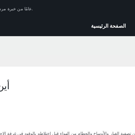
لدى Huachang Filter 17 عامًا من خبرة مرشحات السيارات في الصناعة والاحتياطيات الفنية.
الصفحة الرئيسية
أين
 تصفية الغبار والأوساخ والحطام من الهواء قبل اختلاطه بالوقود في غرفة الاحت