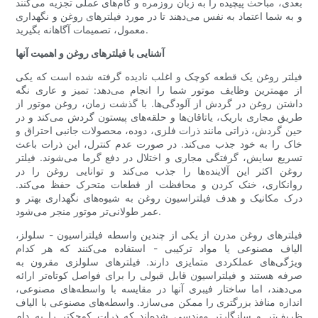
بعدی، مباحث پیچیده را به زبان روزمره و گام‌های عملی تجزیه می‌کنند
و به شما اعتماد به نفس می‌دهند تا در مورد فیلترهای روغن و نگهداری
معمول، تصمیمات آگاهانه بگیرید.
آشنایی با فیلترهای روغن و اهمیت آنها
فیلتر روغن یک قطعه کوچک و اغلب نادیده گرفته شده است که یکی
از مهمترین وظایف موتور شما را انجام می‌دهد: تمیز و عاری نگه
داشتن روغن در گردش از آلودگی‌ها. با گذشت زمان، روغن موتور از
طریق مجاری باریک، یاتاقان‌ها و حلقه‌های پیستون گردش می‌کند و در
حین گردش، ذراتی مانند ذرات فلزی، دوده، محصولات جانبی احتراق و
خاک را به خود جذب می‌کند. در صورت عدم کنترل، این ذرات باعث
تسریع سایش، گرفتگی مجاری و اختلال در دفع گرما می‌شوند. فیلتر
روغن اکثر این آلاینده‌ها را جذب می‌کند و توانایی روغن را در
روانکاری، خنک کردن و محافظت از قطعات متحرک حفظ می‌کند.
درک مکانیک و هدف فیلتراسیون روغن به شیوه‌های نگهداری بهتر و
عمر طولانی‌تر موتور منجر می‌شود.
فیلترهای روغن مدرن از یکی از چندین واسطه فیلتراسیون - سلولز،
الیاف مصنوعی یا مواد ترکیبی - استفاده می‌کنند که هر کدام
ویژگی‌های عملکردی متمایزی دارند. فیلترهای سلولزی مقرون به
صرفه هستند و فیلتراسیون قابل قبولی را برای فواصل کوتاه‌تر ارائه
می‌دهند، اما ساختار فیبری آنها در مقایسه با واسطه‌های مصنوعی،
اندازه منافذ بزرگتری را ممکن می‌سازد. واسطه‌های مصنوعی با الیاف
ظریف‌تر و سازگارتر مهندسی شده‌اند که ذرات کوچکتر را به دام