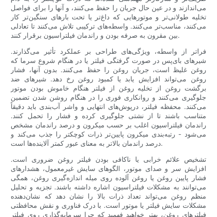
می‌اندازند و در عین حال جریان را حفظ می‌کنند، و آنها را برای فواصل
تخلیه طولانی‌تر و موتورهایی که داغ‌تر یا تحت بارهای سنگین‌تر کار
می‌کنند، مناسب‌تر می‌کنند. واسطه‌های ترکیبی تلاش می‌کنند تا تعادلی
بین مقرون به صرفه بودن و راندمان فیلتراسیون برقرار کنند.
فراتر از واسطه، ویژگی‌های طراحی بر عملکرد تأثیر می‌گذارند.
شیرهای بای‌پس در صورت گرفتگی فیلتر یا در هنگام شروع سرما که
روغن غلیظ است، جریان روغن را حفظ می‌کنند. بدون آنها، فشار
روغن می‌تواند افزایش یابد یا کمبود روغن رخ دهد. شیرهای ضد
برگشت روغن از تخلیه روغن از فیلتر هنگام خاموش بودن موتور
جلوگیری می‌کنند و روانکاری فوری را در هنگام روشن شدن تضمین
می‌کنند. محفظه فیلتر، درپوش‌های انتهایی و واشر آب‌بندی باید دقیقاً
متناسب باشند تا از نشتی جلوگیری کرده و فشار را تحمل کنند.
راندمان فیلتراسیون اغلب بر حسب میکرون و درصد راندمان مشخص
می‌شود - رتبه‌بندی میکرون پایین‌تر ذرات کوچکتر را جذب می‌کند و
درصد راندمان بالاتر به معنای عبور کمتر آلاینده‌ها است.
تشخیص علائم خرابی یا ناکافی بودن فیلتر روغن ضروری است.
افزایش سر و صدای موتور، الگوهای سایش غیرمعمول، هشدارهای
فشار پایین روغن یا روغن آلوده روی میله اندازه‌گیری روغن، همگی
می‌توانند به مشکلات فیلتراسیون اشاره داشته باشند. تجزیه و تحلیل
منظم روغن می‌تواند تعداد ذرات بالا را نشان دهد که نشان‌دهنده
مشکلات سایش فیلتر یا موتور است. با درک فناوری و نقش محافظتی
فیلترهای روغن، بهتر خواهید فهمید که چرا سرمایه‌گذاری روی فیلتر