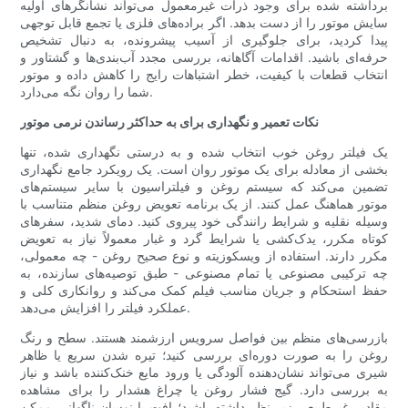
برداشته شده برای وجود ذرات غیرمعمول می‌تواند نشانگرهای اولیه
سایش موتور را از دست بدهد. اگر براده‌های فلزی یا تجمع قابل توجهی
پیدا کردید، برای جلوگیری از آسیب پیشرونده، به دنبال تشخیص
حرفه‌ای باشید. اقدامات آگاهانه، بررسی مجدد آب‌بندی‌ها و گشتاور و
انتخاب قطعات با کیفیت، خطر اشتباهات رایج را کاهش داده و موتور
شما را روان نگه می‌دارد.
نکات تعمیر و نگهداری برای به حداکثر رساندن نرمی موتور
یک فیلتر روغن خوب انتخاب شده و به درستی نگهداری شده، تنها
بخشی از معادله برای یک موتور روان است. یک رویکرد جامع نگهداری
تضمین می‌کند که سیستم روغن و فیلتراسیون با سایر سیستم‌های
موتور هماهنگ عمل کنند. از یک برنامه تعویض روغن منظم متناسب با
وسیله نقلیه و شرایط رانندگی خود پیروی کنید. دمای شدید، سفرهای
کوتاه مکرر، یدک‌کشی یا شرایط گرد و غبار معمولاً نیاز به تعویض
مکرر دارند. استفاده از ویسکوزیته و نوع صحیح روغن - چه معمولی،
چه ترکیبی مصنوعی یا تمام مصنوعی - طبق توصیه‌های سازنده، به
حفظ استحکام و جریان مناسب فیلم کمک می‌کند و روانکاری کلی و
عملکرد فیلتر را افزایش می‌دهد.
بازرسی‌های منظم بین فواصل سرویس ارزشمند هستند. سطح و رنگ
روغن را به صورت دوره‌ای بررسی کنید؛ تیره شدن سریع یا ظاهر
شیری می‌تواند نشان‌دهنده آلودگی یا ورود مایع خنک‌کننده باشد و نیاز
به بررسی دارد. گیج فشار روغن یا چراغ هشدار را برای مشاهده
مقادیر غیرطبیعی زیر نظر داشته باشید؛ افت یا نوسان ناگهانی ممکن