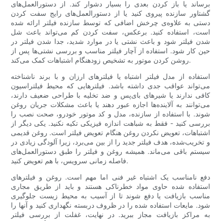
برساند یا باز کردن بعدی را بسیار دشوار کند. از دستورالعمل‌های
گشتاور سازنده پیروی کنید یا از دستورالعمل‌های رایج سفت کردن
دستی به علاوه‌ی چرخش اضافی که توسط سازنده فیلتر ارائه شده
است، استفاده کنید. برعکس، سفت کردن کم می‌تواند باعث شل
شدن فیلتر شود و باعث نشتی یا در موارد شدید، جدا شدن فیلتر در
حین کار شود. استفاده از آچار فیلتر مناسب و بررسی نشتی‌ها پس از
روشن کردن موتور به تشخیص زودهنگام اشتباهات کمک می‌کند.
استفاده از مدل فیلتر اشتباه یا فیلترهای ارزان و با برند ناشناخته
می‌تواند عواقب جدی داشته باشد. فیلترهایی که محیط فیلتراسیون
کافی ندارند یا شیرهای بای‌پس و ضد تخلیه با طراحی ضعیف دارند،
می‌توانند به آلاینده‌ها اجازه عبور دهند یا باعث مشکلات جریان روغن
شوند. با استفاده از سازنده، مدل و کد موتور خودرو، صحت نصب را
بررسی کنید - فقط به شباهت اندازه فیزیکی تکیه نکنید. یکی دیگر از
اشتباهات، تعویض نکردن روغن هنگام تعویض فیلتر است. روغن قدیمی
و تخریب‌شده، هدف فیلتر جدید را از بین می‌برد، زیرا آلودگی زیادی در
سیستم باقی می‌ماند. همیشه روغن و فیلتر را طبق دستورالعمل‌های
فاصله زمانی سرویس، با هم تعویض کنید.
دفع نامناسب یک اشتباه غیر فنی اما مهم است. روغن و فیلترهای
استفاده شده حاوی مواد خطرناکی هستند و باید از طریق مجاری
مناسب بازیافت یا دفع شوند تا از آسیب به محیط زیست جلوگیری
شود. مایعات استفاده شده را در ظروف دربسته نگهداری کنید و آنها را
به مراکز بازیافت مجاز ببرید. در نهایت، غفلت از بررسی فیلتر