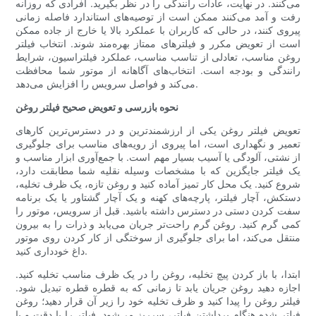
می‌کنند. در نهایت، عادات رانندگی را در نظر بگیرید. افرادی که روزانه
رفت و آمد می‌کنند ممکن است از توصیه‌های استاندارد فاصله زمانی
پیروی کنند، در حالی که کاربران با عملکرد بالا یا خارج از جاده ممکن
است از تعویض مکرر و فیلترهای ممتاز بهره‌مند شوند. انتخاب فیلتر
روغن مناسب، تعادلی از تناسب مناسب، عملکرد فیلتراسیون، شرایط
رانندگی و بودجه است. انتخاب‌های آگاهانه از موتور شما محافظت
می‌کند و فواصل سرویس را افزایش می‌دهد.
نحوه بازرسی و تعویض صحیح فیلتر روغن
تعویض فیلتر روغن یکی از ارزشمندترین و در دسترس‌ترین کارهای
تعمیر و نگهداری است، اما پیروی از رویه‌های مناسب برای جلوگیری
از نشتی، آلودگی یا آسیب بسیار مهم است. با جمع‌آوری ابزار مناسب و
یک فیلتر جایگزین که با مشخصات وسیله نقلیه شما مطابقت دارد،
شروع کنید. یک محل کار تمیز آماده کنید و روغن تازه، یک ظرف تخلیه،
دستکش، آچار فیلتر، پارچه‌های کهنه و یک آچار گشتاور یا یک برنامه
سفت کردن دستی در دسترس داشته باشید. قبل از سرویس، موتور را
کمی گرم کنید. روغن گرم راحت‌تر جریان می‌یابد و ذرات را به بیرون
منتقل می‌کند، اما برای جلوگیری از سوختگی از کار کردن روی موتور
داغ خودداری کنید.
ابتدا، با باز کردن پیچ تخلیه، روغن را در یک ظرف مناسب تخلیه کنید.
اجازه دهید روغن جریان یابد تا زمانی که به قطره قطره تبدیل شود.
فیلتر روغن را پیدا کنید و ظرف تخلیه خود را زیر آن قرار دهید؛ روغن
فیلتر شده هنگام برداشتن فیلتر، سرریز می‌شود. فیلتر را با دقت و با