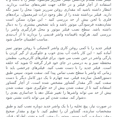
استفاده از آچار فیلتر و در خلاف جهت عقربه‌های ساعت بردارید.
انتظار داشته باشید که مقداری روغن سرریز شود؛ محل را تمیز نگه
دارید. فیلتر برداشته شده را از نظر وجود ذرات غیرمعمول، براده‌های
فلزی یا لجن بیش از حد بررسی کنید - این موارد ممکن است
نشان‌دهنده فرسودگی موتور باشد و باید تشخیص بیشتری را به دنبال
داشته باشد. سطح نصب فیلتر موتور و محل قرارگیری واشر را
بررسی کنید. هرگونه باقیمانده واشر قدیمی را بردارید تا از آب‌بندی
مناسب اطمینان حاصل شود.
فیلتر جدید را با کمی روغن کاری واشر لاستیکی با روغن موتور تمیز
آماده کنید - این کار باعث آب بندی خوب و جلوگیری از گیر کردن یا
پارگی واشر در حین نصب می شود. برای فیلترهای کارتریجی، مطمئن
شوید که حلقه O محفظه تمیز و به درستی در جای خود قرار گرفته
است. فیلتر جدید را با دست نصب کنید. فیلترهای چرخشی باید تا
زمانی که واشر با سطح نصب تماس پیدا کند، سفت شوند، سپس طبق
دستورالعمل سازنده فیلتر، سه چهارم تا یک دور کامل دیگر با دست
سفت کنید. اگر مقدار گشتاور مشخص شده است، از آچار گشتاور
استفاده کنید تا از سفت شدن بیش از حد جلوگیری شود. سفت شدن
بیش از حد می تواند واشرها را تغییر شکل دهد یا جداسازی بعدی را
دشوار کند. سفت شدن کم می تواند باعث نشتی شود.
در صورت نیاز، پیچ تخلیه را با یک واشر جدید دوباره نصب کنید و طبق
مشخصات سازنده، گشتاور آن را تنظیم کنید. با نوع و مقدار صحیح
روغن دوباره پر کنید، سپس موتور را روشن کنید و نشتی اطراف فیلتر