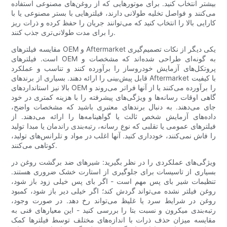
بیشتر انتخاب کنید. برای موتورهایی که از روغن‌های مصنوعی استفاده
می‌کنند و فواصل تخلیه طولانی دارند، فیلترهایی با بستر مصنوعی یا با
کارایی بالا را انتخاب کنید که می‌توانند جریان را حفظ کرده و ذرات ریز
را برای مدت طولانی‌تری جذب کنند.
مقایسه فیلترهای OEM و Aftermarket یکی دیگر از نکات تصمیم‌گیری
است. فیلترهای OEM به گونه‌ای طراحی شده‌اند که مشخصات و
پروتکل‌های آزمایش خودروساز را برآورده کنند و تناسب و عملکرد
قابل پیش‌بینی را ارائه دهند. بسیاری از برندهای Aftermarket با کیفیت
بالا نیز استانداردهای OEM را برآورده می‌کنند یا از آنها فراتر می‌روند و
گاهی اوقات رسانه‌ها و ویژگی‌های پیشرفته را با هزینه کمتری در خود
جای می‌دهند. به دنبال برندهای معتبری باشید که مشخصات واضح،
داده‌های آزمایش شخص ثالث یا گواهینامه‌ها را ارائه می‌دهند. از
فیلترهای عمومی یا تقلبی که نوع رسانه، رتبه‌بندی راندمان یا مبدا تولید
را فاش نمی‌کنند، خودداری کنید. آنها اغلب در مواد و تلرانس‌های تولید،
کوتاهی می‌کنند.
ویژگی‌های عملکردی را در نظر بگیرید: شیرهای ضد برگشت روغن در
بسیاری از تاسیسات برای جلوگیری از استارت خشک ضروری هستند.
تنظیمات شیر ​​بای پس مهم است - اگر بای پس خیلی زود باز شود،
روغن فیلتر نشده می‌تواند گردش کند؛ اگر خیلی دیر باز شود، کمبود
روغن در شرایط سرد یا غلیظ می‌تواند رخ دهد. در صورت وجود،
رتبه‌بندی میکرون و نسبت بتا را بررسی کنید - این معیارهای فنی به
مقایسه میزان حذف ذرات با اندازه‌های مختلف توسط فیلترها کمک