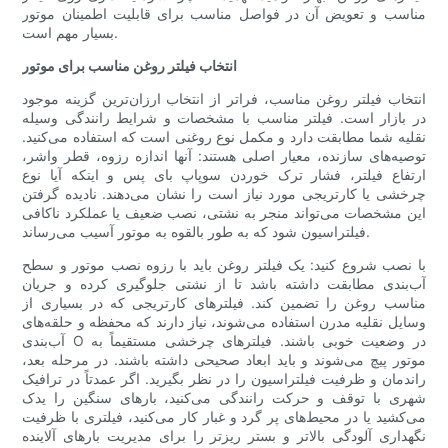
مناسب و تعویض آن در فواصل مناسب برای قابلیت اطمینان موتور
بسیار مهم است.
انتخاب فیلتر روغن مناسب برای موتور
انتخاب فیلتر روغن مناسب، فراتر از انتخاب ارزان‌ترین گزینه موجود
در بازار است. فیلتر مناسب با مشخصات و شرایط رانندگی وسیله
نقلیه شما مطابقت دارد و مکمل نوع روغنی است که استفاده می‌کنید.
توصیه‌های سازنده، معیار اصلی هستند: آنها اندازه رزوه، قطر واشر،
ارتفاع فیلتر، فشار ترک خوردن سوپاپ بای پس و اینکه آیا نوع
چرخشی یا کارتریجی مورد نیاز است را نشان می‌دهند. نادیده گرفتن
این مشخصات می‌تواند منجر به نشتی، نصب ضعیف یا عملکرد ناکافی
فیلتراسیون شود که به طور بالقوه به موتور آسیب می‌رساند.
با نصب شروع کنید: یک فیلتر روغن باید با رزوه نصب موتور و سطح
آب‌بندی مطابقت داشته باشد تا از نشتی جلوگیری کرده و جریان
مناسب روغن را تضمین کند. فیلترهای کارتریجی که در بسیاری از
وسایل نقلیه مدرن استفاده می‌شوند، نیاز دارند که محفظه و حلقه‌های
آب‌بندی O در وضعیت خوبی باشند. فیلترهای چرخشی مستقیماً به
موتور پیچ می‌شوند و باید ابعاد صحیحی داشته باشند. در مرحله بعد،
راندمان و ظرفیت فیلتراسیون را در نظر بگیرید. اگر عمدتاً در ترافیک
شهری با توقف و حرکت رانندگی می‌کنید، بارهای سنگین را یدک
می‌کشید یا در محیط‌های پر گرد و غبار کار می‌کنید، فیلتری با ظرفیت
نگهداری آلودگی بالاتر و بستر ریزتر را برای مدیریت بارهای آلاینده