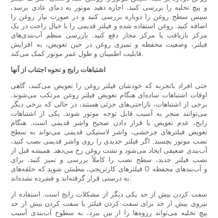
و پیچ تخلیه را بررسی کنید. اجازه دهید موتور به دمای عادی برسد،
سپس سطح روغن را دوباره بررسی کنید و در صورت نیاز روغن را
اضافه کنید. روغن استفاده شده و فیلتر قدیمی را با خیال راحت در یک
مرکز بازیافت یا مرکز مجاز دفع کنید. بازرسی منظم آب‌بندی‌های
فیلتر، وضعیت محفظه و تمیزی روغن در حین تعویض، به افزایش
قابلیت اطمینان و طول عمر موتور کمک می‌کند.
اشتباهات رایج و نحوه اجتناب از آنها
حتی افراد باتجربه که خودشان فیلتر روغن را تعویض می‌کنند، گاهی
اوقات اشتباهات ساده‌ای هنگام تعویض فیلتر روغن مرتکب می‌شوند.
برخی از اشتباهات، ناراحتی‌های جزئی هستند، در حالی که برخی دیگر
می‌توانند منجر به آسیب قابل توجه موتور شوند. یکی از اشتباهات
رایج، عدم تعویض یا قرار دادن صحیح واشر قدیمی است. هنگام
تعویض فیلترهای چرخشی، واشر لاستیکی قدیمی می‌تواند به سطح
نصب موتور بچسبد. اگر فیلتر جدیدی را روی واشر قدیمی نصب کنید،
آب‌بندی ضعیفی ایجاد می‌شود و نشت روغن رخ می‌دهد. همیشه قبل از
نصب فیلتر جدید، سطح نصب را کاملاً بررسی و تمیز کنید. برای
فیلترهای کارتریجی، مطمئن شوید که حلقه‌های O و آب‌بندهای محفظه
به درستی قرار گرفته‌اند و فشرده نشده‌اند.
سفت کردن بیش از حد یکی دیگر از مشکلات رایج است. استفاده از
نیروی بیش از حد برای سفت کردن فیلتر یا سفت کردن بیش از حد
پیچ ​​تخلیه می‌تواند رزوه‌ها را از بین ببرد، به سطوح آب‌بندی آسیب