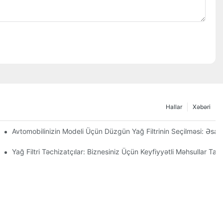
Hallar
Xəbəri
r Etməli?
Avtomobilinizin Modeli Üçün Düzgün Yağ Filtrinin Seçilməsi: Əsas
iqqət
Yağ Filtri Təchizatçılar: Biznesiniz Üçün Keyfiyyətli Məhsullar Tap