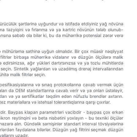
sürücülük şərtlərinə uyğundur və istifadə etdiyiniz yağ növünə
lama təzyiqini və fırlanma və ya kartric növünün tələb olunub-
nsına səbəb ola bilər ki, bu da mühərrikə potensial zərər verə
ə möhürləmə səthinə uyğun olmalıdır. Bir çox müasir nəqliyyat
n filtrlər birbaşa mühərrikə vidalanır və düzgün ölçülərə malik
edirsinizsə, ağır yükləri dartırsınızsa və ya tozlu mühitlərdə
 seçin. Sintetik yağlardan və uzadılmış drenaj intervallarından
tə malik filtrlər seçin.
n spesifikasiyalarına və sınaq protokollarına cavab vermək üçün
ları da OEM standartlarına cavab verir və ya onları üstələyir,
arı və ya sertifikatlar təqdim edən nüfuzlu brendlər axtarın.
materiallara və istehsal tolerantlıqlarına qarşı çıxırlar.
ibdir. Baypas klapan parametrləri vacibdir - baypas çox erkən
ron reytinqini və beta nisbətini yoxlayın - bu texniki ölçülər
əzərə alın. Gündəlik sərnişinlər standart interval tövsiyələrinə
ltrlərdən faydalana bilərlər. Düzgün yağ filtrini seçmək düzgün
llarını uzadır.