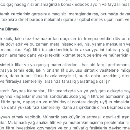
cə qaçınacağınızı anlamağınıza kömək edəcək aydın və faydalı məsl
təmir xərclərinin qarşısını almaq sizi maraqlandırırsa, oxumağa dav
m texniki xidmət barədə məlumatlı qərarlar qəbul etmək üçün inam ver
unu Bilmək
irən kiçik, lakin tez-tez nəzərdən qaçırılan bir komponentdir: dövran
ilə dövr edir və bu zaman metal hissəcikləri, his, yanma məhsulları və 
sına mane olur. Yağ filtri bu çirkləndiricilərin əksəriyyətini tutar
əqsədini anlamaq daha yaxşı texniki xidmət təcrübələrinə və mühərrik
 sintetik liflər və ya qarışıq materiallardan - hər biri fərqli performan
iltrasiya təmin edir, lakin onların lif quruluşu sintetik vasitələrlə
cə, daha tutarlı liflərlə hazırlanmışdır ki, bu da onları uzadılmış dre
və filtrasiya səmərəliliyi arasında tarazlıq yaratmağa çalışır.
ərir. Baypas klapanları, filtr tıxandıqda və ya yağ qatı olduqda s
 əleyhinə klapanlar mühərrik söndürüldükdə yağın filtrdən axmasının qa
trin qabı, qapaqları və möhürləyici contası dəqiq uyğun olmalıdır. Fi
tur və daha yüksək faiz səmərəliliyi daha az çirkləndiricinin keçməsi d
müəyyən etmək vacibdir. Mühərrik səs-küyünün artması, qeyri-adi aşı
ər. Mütəmadi yağ analizi filtr və ya mühərrikin aşınma problemlərini g
n filtrə investisiya qoymağın və onu müvafiq fasilələrlə dəyişdirmə