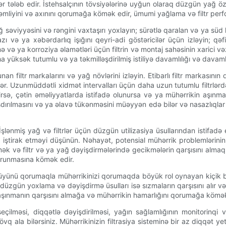
r tələb edir. İstehsalçının tövsiyələrinə uyğun olaraq düzgün yağ özl
mliyini və axınını qorumağa kömək edir, ümumi yağlama və filtr perfor
ğ səviyyəsini və rəngini vaxtaşırı yoxlayın; sürətlə qaralan və ya sü
zı və ya xəbərdarlıq işığını qeyri-adi göstəricilər üçün izləyin; 
ə və ya korroziya əlamətləri üçün filtrin və montaj sahəsinin xarici v
 yüksək tutumlu və ya təkmilləşdirilmiş istiliyə davamlılığı və davamlı
n filtr markalarını və yağ növlərini izləyin. Etibarlı filtr markasını
 Uzunmüddətli xidmət intervalları üçün daha uzun tutumlu filtrlərd
ə, çətin əməliyyatlarda istifadə olunursa və ya mühərrikin aşınmas
aşdırılmasını və ya əlavə tükənməsini müəyyən edə bilər və nasazlıql
. İşlənmiş yağ və filtrlər üçün düzgün utilizasiya üsullarından istif
 iştirak etməyi düşünün. Nəhayət, potensial mühərrik problemlərinin 
mək və filtr və ya yağ dəyişdirmələrində gecikmələrin qarşısını al
qorunmasına kömək edir.
ütövlüyünü qorumaqla mühərrikinizi qorumaqda böyük rol oynayan kiçik
düzgün yoxlama və dəyişdirmə üsulları isə sızmaların qarşısını alır
 aşınmanın qarşısını almağa və mühərrikin hamarlığını qorumağa kömə
 seçilməsi, diqqətlə dəyişdirilməsi, yağın sağlamlığının monitorin
q ala bilərsiniz. Mühərrikinizin filtrasiya sisteminə bir az diqqət yet