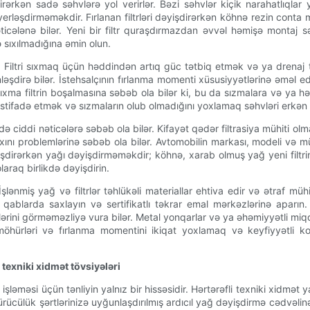
irərkən sadə səhvlərə yol verirlər. Bəzi səhvlər kiçik narahatlıqlar
ləşdirməməkdir. Fırlanan filtrləri dəyişdirərkən köhnə rezin conta m
ticələnə bilər. Yeni bir filtr quraşdırmazdan əvvəl həmişə montaj sə
ə sıxılmadığına əmin olun.
. Filtri sıxmaq üçün həddindən artıq güc tətbiq etmək və ya drenaj
dirə bilər. İstehsalçının fırlanma momenti xüsusiyyətlərinə əməl edin
ıxma filtrin boşalmasına səbəb ola bilər ki, bu da sızmalara və ya 
n istifadə etmək və sızmaların olub olmadığını yoxlamaq səhvləri erk
adə ciddi nəticələrə səbəb ola bilər. Kifayət qədər filtrasiya mühiti 
ğ axını problemlərinə səbəb ola bilər. Avtomobilin markası, modeli v
 dəyişdirərkən yağı dəyişdirməməkdir; köhnə, xarab olmuş yağ yeni fil
laraq birlikdə dəyişdirin.
İşlənmiş yağ və filtrlər təhlükəli materiallar ehtiva edir və ətraf 
 qablarda saxlayın və sertifikatlı təkrar emal mərkəzlərinə aparın. 
rini görməməzliyə vura bilər. Metal yonqarlar və ya əhəmiyyətli miq
öhürləri və fırlanma momentini ikiqat yoxlamaq və keyfiyyətli ko
exniki xidmət tövsiyələri
 işləməsi üçün tənliyin yalnız bir hissəsidir. Hərtərəfli texniki xidmət 
sürücülük şərtlərinizə uyğunlaşdırılmış ardıcıl yağ dəyişdirmə cədvəlin