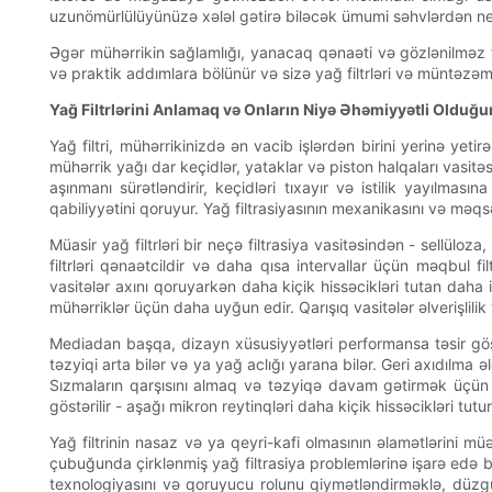
uzunömürlülüyünüzə xələl gətirə biləcək ümumi səhvlərdən ne
Əgər mühərrikin sağlamlığı, yanacaq qənaəti və gözlənilməz 
və praktik addımlara bölünür və sizə yağ filtrləri və müntəzə
Yağ Filtrlərini Anlamaq və Onların Niyə Əhəmiyyətli Olduğ
Yağ filtri, mühərrikinizdə ən vacib işlərdən birini yerinə yet
mühərrik yağı dar keçidlər, yataklar və piston halqaları vasitəs
aşınmanı sürətləndirir, keçidləri tıxayır və istilik yayılma
qabiliyyətini qoruyur. Yağ filtrasiyasının mexanikasını və m
Müasir yağ filtrləri bir neçə filtrasiya vasitəsindən - sellüloza,
filtrləri qənaətcildir və daha qısa intervallar üçün məqbul f
vasitələr axını qoruyarkən daha kiçik hissəcikləri tutan daha in
mühərriklər üçün daha uyğun edir. Qarışıq vasitələr əlverişlilik 
Mediadan başqa, dizayn xüsusiyyətləri performansa təsir göst
təzyiqi arta bilər və ya yağ aclığı yarana bilər. Geri axıdılma
Sızmaların qarşısını almaq və təzyiqə davam gətirmək üçün fil
göstərilir - aşağı mikron reytinqləri daha kiçik hissəcikləri tu
Yağ filtrinin nasaz və ya qeyri-kafi olmasının əlamətlərini 
çubuğunda çirklənmiş yağ filtrasiya problemlərinə işarə edə bil
texnologiyasını və qoruyucu rolunu qiymətləndirməklə, düzgü