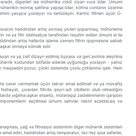
 yaradır, digərləri isə mühərrikə ciddi ziyan vura bilər. Ümumi
ühərrikin montaj səthinə yapışa bilər; köhnə contanın üzərinə
thini yaxşıca yoxlayın və təmizləyin. Kartric filtrləri üçün O-
 tıxacını həddindən artıq sıxmaq yivləri qoparmaq, möhürləmə
 və ya filtr istehsalçısı tərəfindən təqdim edilən ümumi əl ilə
həddindən artıq hallarda işləmə zamanı filtrin qopmasına səbəb
ən aşkar etməyə kömək edir.
olmayan və ya zəif dizayn edilmiş bypass və geri axıtma əleyhinə
ə mühərrik kodundan istifadə edərək uyğunluğu yoxlayın - yalnız
trin məqsədini pozur, çünki sistemdə çoxlu çirklənmə qalır. Həm
mühitə zərər verməmək üçün təkrar emal edilməli və ya müvafiq
Nəhayət, çıxarılan filtrdə qeyri-adi zibillərin olub-olmadığını
darda yığılma aşkar etsəniz, mütərəqqi zədələnmənin qarşısını
mponentlərin seçilməsi ümumi səhvlər riskini azaldacaq və
yanaşması, yağ və filtrasiya sisteminin digər mühərrik sistemləri
ə əməl edin; həddindən artıq temperatur, tez-tez qısa səfərlər,