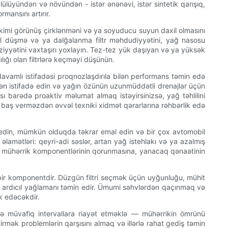
ülüyündən və növündən - istər ənənəvi, istər sintetik qarışıq,
mansını artırır.
d kimi görünüş çirklənməni və ya soyuducu suyun daxil olmasını
qəfil düşmə və ya dalğalanma filtr məhdudiyyətini, yağ nasosu
əziyyətini vaxtaşırı yoxlayın. Tez-tez yük daşıyan və ya yüksək
lığı olan filtrlərə keçməyi düşünün.
n davamlı istifadəsi proqnozlaşdırıla bilən performans təmin edə
ən istifadə edin və yağın özünün uzunmüddətli drenajlar üçün
ı barədə proaktiv məlumat almaq istəyirsinizsə, yağ təhlilini
ar baş verməzdən əvvəl texniki xidmət qərarlarına rəhbərlik edə
adə edin, mümkün olduqda təkrar emal edin və bir çox avtomobil
əlamətləri: qeyri-adi səslər, artan yağ istehlakı və ya azalmış
maq mühərrik komponentlərinin qorunmasına, yanacaq qənaətinin
 bir komponentdir. Düzgün filtri seçmək üçün uyğunluğu, mühit
 və ardıcıl yağlamanı təmin edir. Ümumi səhvlərdən qaçınmaq və
k edəcəkdir.
qi və müvafiq intervallara riayət etməklə — mühərrikin ömrünü
irmək problemlərin qarşısını almaq və illərlə rahat gediş təmin