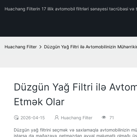
Huachang Filterin 17 illik avtomobil filtrləri sənayesi təcrübəsi və t
Huachang Filter
Düzgün Yağ Filtri ilə Avtomobilinizin Mühərri
Düzgün Yağ Filtri ilə Avto
Etmək Olar
2026-04-15
Huachang Filter
71
Düzgün yağ filtrini seçmək və saxlamaqla avtomobilinizin müh
istərsə də mağazaya getməzdən əvvəl məlumatlı olmağı üstün