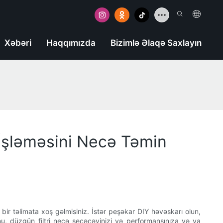
Xəbəri
Haqqımızda
Bizimlə Əlaqə Saxlayın
t İşləməsini Necə Təmin
ir təlimata xoş gəlmisiniz. İstər peşəkar DIY həvəskarı olun,
u, düzgün filtri necə seçəcəyinizi və performansınıza və ya