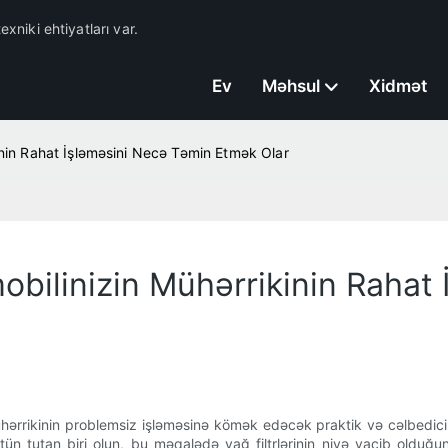
exniki ehtiyatları var.
Ev
Məhsul
Xidmət
kinin Rahat İşləməsini Necə Təmin Etmək Olar
mobilinizin Mühərrikinin Raha
ərrikinin problemsiz işləməsinə kömək edəcək praktik və cəlbedici b
 tutan biri olun, bu məqalədə yağ filtrlərinin niyə vacib olduğun