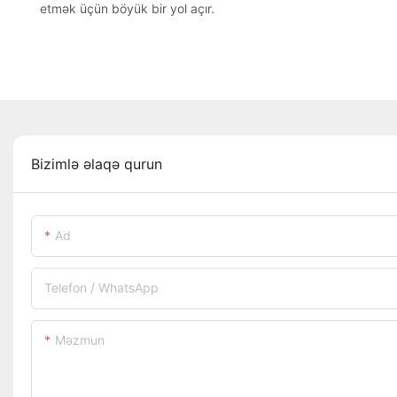
etmək üçün böyük bir yol açır.
Bizimlə əlaqə qurun
Ad
Telefon / WhatsApp
Məzmun