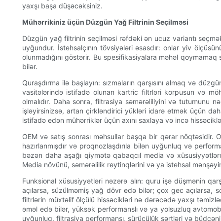
yaxşı başa düşəcəksiniz.
Mühərrikiniz üçün Düzgün Yağ Filtrinin Seçilməsi
Düzgün yağ filtrinin seçilməsi rəfdəki ən ucuz variantı seçmə
uyğundur. İstehsalçının tövsiyələri əsasdır: onlar yiv ölçüsü
olunmadığını göstərir. Bu spesifikasiyalara məhəl qoymamaq sı
bilər.
Quraşdırma ilə başlayın: sızmaların qarşısını almaq və düzgü
vasitələrində istifadə olunan kartric filtrləri korpusun və mö
olmalıdır. Daha sonra, filtrasiya səmərəliliyini və tutumunu 
işləyirsinizsə, artan çirkləndirici yükləri idarə etmək üçün d
istifadə edən mühərriklər üçün axını saxlaya və incə hissəciklə
OEM və satış sonrası məhsullar başqa bir qərar nöqtəsidir. Ori
hazırlanmışdır və proqnozlaşdırıla bilən uyğunluq və performa
bəzən daha aşağı qiymətə qabaqcıl media və xüsusiyyətlərdən 
Media növünü, səmərəlilik reytinqlərini və ya istehsal mənşəyini
Funksional xüsusiyyətləri nəzərə alın: quru işə düşmənin qar
açılarsa, süzülməmiş yağ dövr edə bilər; çox gec açılarsa, so
filtrlərin müxtəlif ölçülü hissəcikləri nə dərəcədə yaxşı təmiz
əməl edə bilər, yüksək performanslı və ya yolsuzluq avtomobill
uyğunluq, filtrasiya performansı, sürücülük şərtləri və büdcəni