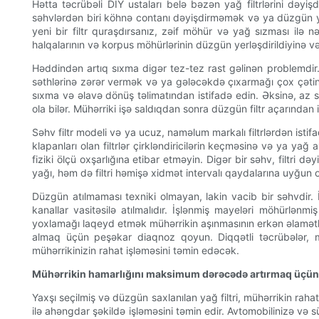
Hətta təcrübəli DIY ustaları belə bəzən yağ filtrlərini dəyişd
səhvlərdən biri köhnə contanı dəyişdirməmək və ya düzgün yer
yeni bir filtr quraşdırsanız, zəif möhür və yağ sızması ilə nə
halqalarının və korpus möhürlərinin düzgün yerləşdirildiyinə v
Həddindən artıq sıxma digər tez-tez rast gəlinən problemdir
səthlərinə zərər vermək və ya gələcəkdə çıxarmağı çox çətinləş
sıxma və əlavə dönüş təlimatından istifadə edin. Əksinə, az s
ola bilər. Mühərriki işə saldıqdan sonra düzgün filtr açarında
Səhv filtr modeli və ya ucuz, naməlum markalı filtrlərdən istif
klapanları olan filtrlər çirkləndiricilərin keçməsinə və ya ya
fiziki ölçü oxşarlığına etibar etməyin. Digər bir səhv, filtri
yağı, həm də filtri həmişə xidmət intervalı qaydalarına uyğun o
Düzgün atılmaması texniki olmayan, lakin vacib bir səhvdir. 
kanallar vasitəsilə atılmalıdır. İşlənmiş mayeləri möhürlənmiş
yoxlamağı laqeyd etmək mühərrikin aşınmasının erkən əlamətlə
almaq üçün peşəkar diaqnoz qoyun. Diqqətli təcrübələr, m
mühərrikinizin rahat işləməsini təmin edəcək.
Mühərrikin hamarlığını maksimum dərəcədə artırmaq üçün t
Yaxşı seçilmiş və düzgün saxlanılan yağ filtri, mühərrikin rahat
ilə ahəngdar şəkildə işləməsini təmin edir. Avtomobilinizə və 