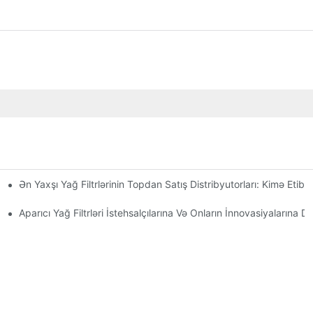
Ən Yaxşı Yağ Filtrlərinin Topdan Satış Distribyutorları: Kimə Etiba
 Və Fəndlər
Aparıcı Yağ Filtrləri İstehsalçılarına Və Onların İnnovasiyalarına D