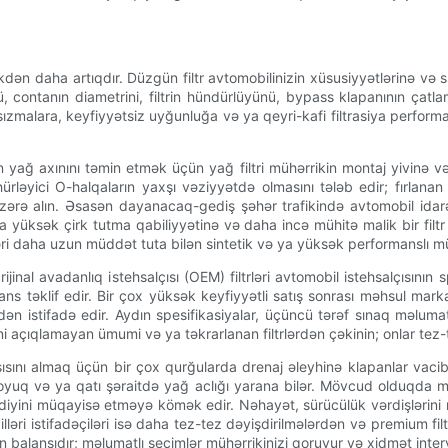
kdən daha artıqdır. Düzgün filtr avtomobilinizin xüsusiyyətlərinə və 
nü, contanın diametrini, filtrin hündürlüyünü, bypass klapanının çat
zmalara, keyfiyyətsiz uyğunluğa və ya qeyri-kafi filtrasiya performa
n yağ axınını təmin etmək üçün yağ filtri mühərrikin montaj yivinə v
hürləyici O-halqaların yaxşı vəziyyətdə olmasını tələb edir; fırlana
nəzərə alın. Əsasən dayanacaq-gediş şəhər trafikində avtomobil idarə 
aha yüksək çirk tutma qabiliyyətinə və daha incə mühitə malik bir filtr
ri daha uzun müddət tuta bilən sintetik və ya yüksək performanslı mühi
jinal avadanlıq istehsalçısı (OEM) filtrləri avtomobil istehsalçısını
ns təklif edir. Bir çox yüksək keyfiyyətli satış sonrası məhsul marka
istifadə edir. Aydın spesifikasiyalar, üçüncü tərəf sınaq məlumatl
 açıqlamayan ümumi və ya təkrarlanan filtrlərdən çəkinin; onlar tez-tez 
şısını almaq üçün bir çox qurğularda drenaj əleyhinə klapanlar vac
yuq və ya qatı şəraitdə yağ aclığı yarana bilər. Mövcud olduqda mik
lədiyini müqayisə etməyə kömək edir. Nəhayət, sürücülük vərdişlərini n
əri istifadəçiləri isə daha tez-tez dəyişdirilmələrdən və premium fi
n balansıdır; məlumatlı seçimlər mühərrikinizi qoruyur və xidmət interva