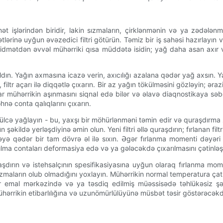
idmət işlərindən biridir, lakin sızmaların, çirklənmənin və ya zəd
ərinə uyğun əvəzedici filtri götürün. Təmiz bir iş sahəsi hazırlayın və 
idmətdən əvvəl mühərriki qısa müddətə isidin; yağ daha asan axır və h
n. Yağın axmasına icazə verin, axıcılığı azalana qədər yağ axsın. Yağ f
iltr açarı ilə diqqətlə çıxarın. Bir az yağın tökülməsini gözləyin; ərazi
 mühərrikin aşınmasını siqnal edə bilər və əlavə diaqnostikaya səbəb
ə conta qalıqlarını çıxarın.
üngülcə yağlayın - bu, yaxşı bir möhürlənməni təmin edir və quraşdırma 
şəkildə yerləşdiyinə əmin olun. Yeni filtri əllə quraşdırın; fırlanan fil
əyə qədər bir tam dövrə əl ilə sıxın. Əgər fırlanma momenti dəyəri 
ma contaları deformasiya edə və ya gələcəkdə çıxarılmasını çətinləşdir
raşdırın və istehsalçının spesifikasiyasına uyğun olaraq fırlanma 
da sızmaların olub olmadığını yoxlayın. Mühərrikin normal temperatura ç
ar emal mərkəzində və ya təsdiq edilmiş müəssisədə təhlükəsiz şəki
ərrikin etibarlılığına və uzunömürlülüyünə müsbət təsir göstərəcəkdi