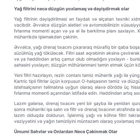
Yağ filtrini necə düzgün yoxlamaq və dəyişdirmək olar
Yağ filtrinin dəyişdirilməsi ən faydalı və əlçatan texniki x
vacibdir. Əvvəlcə düzgün alətləri və avtomobilinizin xüsusiyyətl
fırlanma momenti açarı və ya əl ilə bərkitmə planı saxlayın. X
mühərrikdə işləməkdən çəkinin.
Əvvəlcə, yağı drenaj tıxacını çıxararaq müvafiq bir qaba boşaldı
süzülmüş yağ töküləcək. Filtri saat əqrəbinin əksinə çevirərək, f
və ya həddindən artıq çamur olub olmadığını yoxlayın - bunlar
sahəsini yoxlayın; düzgün möhürlənməni təmin etmək üçün köhn
Yeni filtri hazırlayın, rezin contanı təmiz mühərrik yağı ilə y
Kartric tipli filtrlər üçün korpusun O-halqasının təmiz və düzgün 
istehsalçısının təlimatına uyğun olaraq əlavə dörddə üç hiss
fırlanma momenti açarından istifadə edin. Həddindən artıq sıxıl
Lazım gələrsə, drenaj tıxacını yeni bir şayba ilə yenidən qu
sonra mühərriki işə salın və filtr və drenaj tıxacının ətrafın
lazım olduqda doldurun. İşlənmiş yağı və köhnə filtri təkr
vəziyyətini və yağın təmizliyini müntəzəm olaraq yoxlamaq müh
Ümumi Səhvlər və Onlardan Necə Çəkinmək Olar