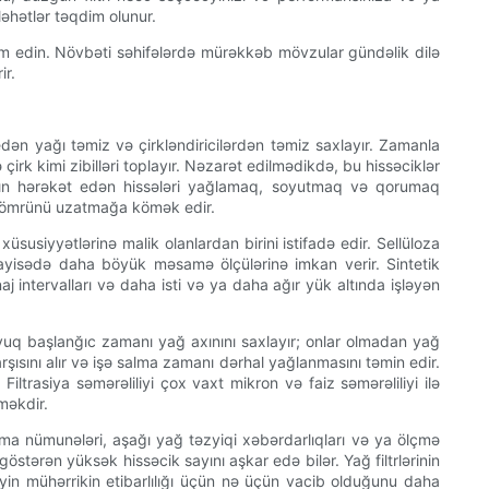
əhətlər təqdim olunur.
am edin. Növbəti səhifələrdə mürəkkəb mövzular gündəlik dilə
ir.
 edən yağı təmiz və çirkləndiricilərdən təmiz saxlayır. Zamanla
çirk kimi zibilləri toplayır. Nəzarət edilmədikdə, bu hissəciklər
aq yağın hərəkət edən hissələri yağlamaq, soyutmaq və qorumaq
in ömrünü uzatmağa kömək edir.
s xüsusiyyətlərinə malik olanlardan birini istifadə edir. Sellüloza
 müqayisədə daha böyük məsamə ölçülərinə imkan verir. Sintetik
naj intervalları və daha isti və ya daha ağır yük altında işləyən
oyuq başlanğıc zamanı yağ axınını saxlayır; onlar olmadan yağ
rşısını alır və işə salma zamanı dərhal yağlanmasını təmin edir.
ltrasiya səmərəliliyi çox vaxt mikron və faiz səmərəliliyi ilə
eməkdir.
nma nümunələri, aşağı yağ təzyiqi xəbərdarlıqları və ya ölçmə
östərən yüksək hissəcik sayını aşkar edə bilər. Yağ filtrlərinin
yin mühərrikin etibarlılığı üçün nə üçün vacib olduğunu daha