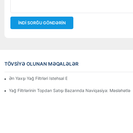
İNDI SORĞU GÖNDƏRIN
TÖVSIYƏ OLUNAN MƏQALƏLƏR
Ən Yaxşı Yağ Filtrləri Istehsal Edən Şirkətlər: Hərtərəfli Baxış
Yağ Filtrlərinin Topdan Satışı Bazarında Naviqasiya: Məsləhətlər