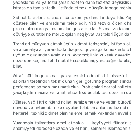
yedəkləmə və ya tozlu şərait adətən daha tez-tez dəyişikliklə
istərsə də tam sintetik - istifadə etmək, düzgün təbəqə möhkə
Xidmət fasilələri arasında müntəzəm yoxlamalar dəyərlidir. Ya
göstərə bilər və araşdırma tələb edir. Yağ təzyiq ölçən ciha
problemlərini və ya tıxanmaları göstərə bilər. Sızma, zədələnm
dövriyyə sürətlərinə məruz qalan nəqliyyat vasitələri üçün daha
Trendləri müəyyən etmək üçün xidmət tarixçəsini, istifadə oluna
və anomaliyalar yarandıqda diaqnoz qoymağa kömək edə bilər.
uyğun olduğundan əmin olun. Avtomobiliniz yüksək dəyərlidirs
nəzərdən keçirin. Təhlil metal hissəciklərini, yanacağın durul
bilər.
Ətraf mühitin qorunması yaxşı texniki xidmətin bir hissəsidir
salonları tərəfindən təklif olunan geri götürmə proqramlarında
performans barədə məlumatlı olun. Problemləri dərhal həll et
yaxşılaşdırılmasına və rahat, etibarlı sürücülük təcrübəsinin 
Xülasə, yağ filtri çirkləndiriciləri təmizləməklə və yağın b
növünü və avtomobilinizə qoyulan tələbləri anlamaq lazımdır, 
hərtərəfli texniki xidmət planına əməl etmək vaxtından əvvəl
Yuxarıdakı təlimatlara əməl etməklə — keyfiyyətli filtrlərin
əhəmiyyətli dərəcədə uzada və etibarlı, səmərəli işləmədən zöv