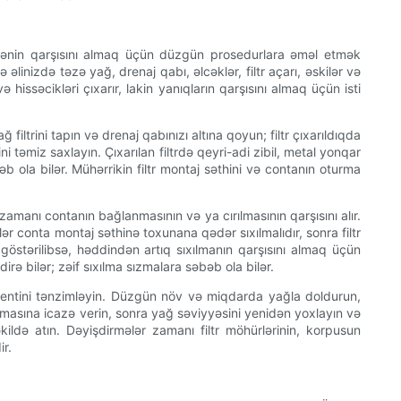
ələnmənin qarşısını almaq üçün düzgün prosedurlara əməl etmək
əlinizdə təzə yağ, drenaj qabı, əlcəklər, filtr açarı, əskilər və
issəcikləri çıxarır, lakin yanıqların qarşısını almaq üçün isti
iltrini tapın və drenaj qabınızı altına qoyun; filtr çıxarıldıqda
ni təmiz saxlayın. Çıxarılan filtrdə qeyri-adi zibil, metal yonqar
 ola bilər. Mühərrikin filtr montaj səthini və contanın oturma
zamanı contanın bağlanmasının və ya cırılmasının qarşısını alır.
trlər conta montaj səthinə toxunana qədər sıxılmalıdır, sonra filtr
göstərilibsə, həddindən artıq sıxılmanın qarşısını almaq üçün
ə bilər; zəif sıxılma sızmalara səbəb ola bilər.
momentini tənzimləyin. Düzgün növ və miqdarda yağla doldurun,
atmasına icazə verin, sonra yağ səviyyəsini yenidən yoxlayın və
ldə atın. Dəyişdirmələr zamanı filtr möhürlərinin, korpusun
r.