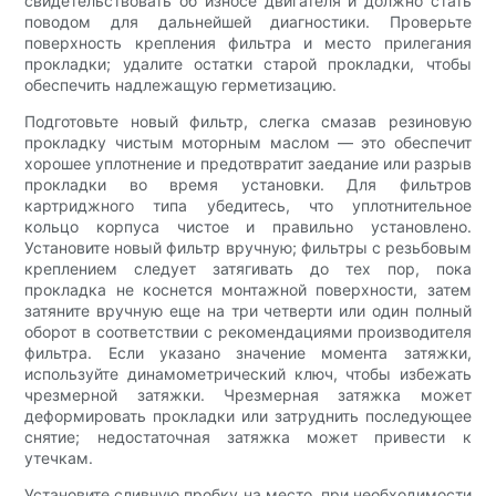
свидетельствовать об износе двигателя и должно стать
поводом для дальнейшей диагностики. Проверьте
поверхность крепления фильтра и место прилегания
прокладки; удалите остатки старой прокладки, чтобы
обеспечить надлежащую герметизацию.
Подготовьте новый фильтр, слегка смазав резиновую
прокладку чистым моторным маслом — это обеспечит
хорошее уплотнение и предотвратит заедание или разрыв
прокладки во время установки. Для фильтров
картриджного типа убедитесь, что уплотнительное
кольцо корпуса чистое и правильно установлено.
Установите новый фильтр вручную; фильтры с резьбовым
креплением следует затягивать до тех пор, пока
прокладка не коснется монтажной поверхности, затем
затяните вручную еще на три четверти или один полный
оборот в соответствии с рекомендациями производителя
фильтра. Если указано значение момента затяжки,
используйте динамометрический ключ, чтобы избежать
чрезмерной затяжки. Чрезмерная затяжка может
деформировать прокладки или затруднить последующее
снятие; недостаточная затяжка может привести к
утечкам.
Установите сливную пробку на место, при необходимости