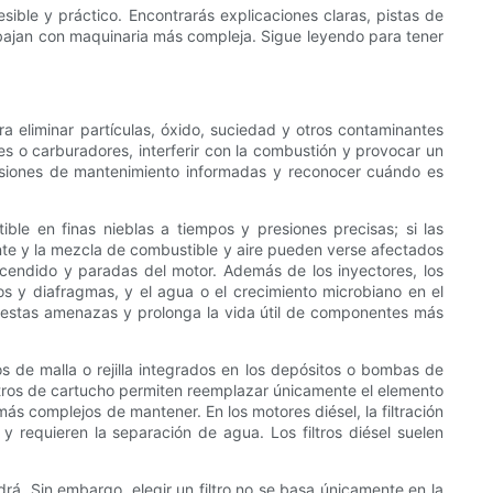
esible y práctico. Encontrarás explicaciones claras, pistas de
abajan con maquinaria más compleja. Sigue leyendo para tener
 eliminar partículas, óxido, suciedad y otros contaminantes
es o carburadores, interferir con la combustión y provocar un
cisiones de mantenimiento informadas y reconocer cuándo es
le en finas nieblas a tiempos y presiones precisas; si las
tante y la mezcla de combustible y aire pueden verse afectados
cendido y paradas del motor. Además de los inyectores, los
s y diafragmas, y el agua o el crecimiento microbiano en el
a estas amenazas y prolonga la vida útil de componentes más
tros de malla o rejilla integrados en los depósitos o bombas de
iltros de cartucho permiten reemplazar únicamente el elemento
más complejos de mantener. En los motores diésel, la filtración
 requieren la separación de agua. Los filtros diésel suelen
.
ndrá. Sin embargo, elegir un filtro no se basa únicamente en la