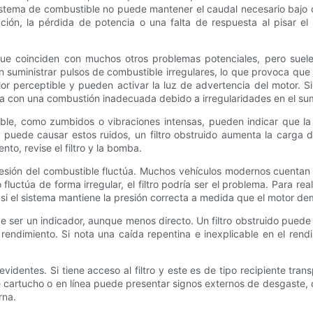
sistema de combustible no puede mantener el caudal necesario bajo 
ción, la pérdida de potencia o una falta de respuesta al pisar e
s que coinciden con muchos otros problemas potenciales, pero suele
 suministrar pulsos de combustible irregulares, lo que provoca que 
r perceptible y pueden activar la luz de advertencia del motor. 
ada con una combustión inadecuada debido a irregularidades en el su
ble, como zumbidos o vibraciones intensas, pueden indicar que l
a puede causar estos ruidos, un filtro obstruido aumenta la carga 
o, revise el filtro y la bomba.
presión del combustible fluctúa. Muchos vehículos modernos cuentan
o fluctúa de forma irregular, el filtro podría ser el problema. Para
si el sistema mantiene la presión correcta a medida que el motor 
ser un indicador, aunque menos directo. Un filtro obstruido puede 
endimiento. Si nota una caída repentina e inexplicable en el ren
evidentes. Si tiene acceso al filtro y este es de tipo recipiente tr
e cartucho o en línea puede presentar signos externos de desgaste,
rna.