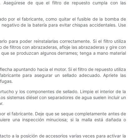
. Asegúrese de que el filtro de repuesto cumpla con las
do por el fabricante, como quitar el fusible de la bomba de
al negativo de la batería para evitar chispas accidentales. Use
o para poder reinstalarlas correctamente. Si el filtro utiliza
 de filtros con abrazaderas, afloje las abrazaderas y gire con
e que se produzcan algunos derrames; tenga a mano material
 flecha apuntando hacia el motor. Si el filtro de repuesto utiliza
fabricante para asegurar un sellado adecuado. Apriete las
 fugas.
tucho y los componentes de sellado. Limpie el interior de la
 Los sistemas diésel con separadores de agua suelen incluir un
r.
do por el fabricante. Deje que se seque completamente antes de
quiere una inspección minuciosa; si la malla está dañada o
tacto a la posición de accesorios varias veces para activar la