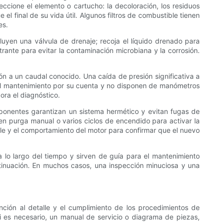
peccione el elemento o cartucho: la decoloración, los residuos
el final de su vida útil. Algunos filtros de combustible tienen
es.
uyen una válvula de drenaje; recoja el líquido drenado para
ltrante para evitar la contaminación microbiana y la corrosión.
ón a un caudal conocido. Una caída de presión significativa a
an el mantenimiento por su cuenta y no disponen de manómetros
ora el diagnóstico.
ponentes garantizan un sistema hermético y evitan fugas de
ren purga manual o varios ciclos de encendido para activar la
ble y el comportamiento del motor para confirmar que el nuevo
 a lo largo del tiempo y sirven de guía para el mantenimiento
tinuación. En muchos casos, una inspección minuciosa y una
nción al detalle y el cumplimiento de los procedimientos de
i es necesario, un manual de servicio o diagrama de piezas,