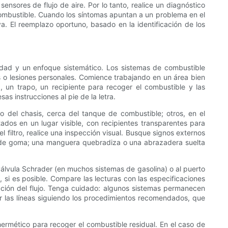
sensores de flujo de aire. Por lo tanto, realice un diagnóstico
combustible. Cuando los síntomas apuntan a un problema en el
va. El reemplazo oportuno, basado en la identificación de los
idad y un enfoque sistemático. Los sistemas de combustible
os o lesiones personales. Comience trabajando en un área bien
, un trapo, un recipiente para recoger el combustible y las
s instrucciones al pie de la letra.
go del chasis, cerca del tanque de combustible; otros, en el
dos en un lugar visible, con recipientes transparentes para
el filtro, realice una inspección visual. Busque signos externos
as de goma; una manguera quebradiza o una abrazadera suelta
válvula Schrader (en muchos sistemas de gasolina) o al puerto
, si es posible. Compare las lecturas con las especificaciones
icción del flujo. Tenga cuidado: algunos sistemas permanecen
r las líneas siguiendo los procedimientos recomendados, que
 hermético para recoger el combustible residual. En el caso de