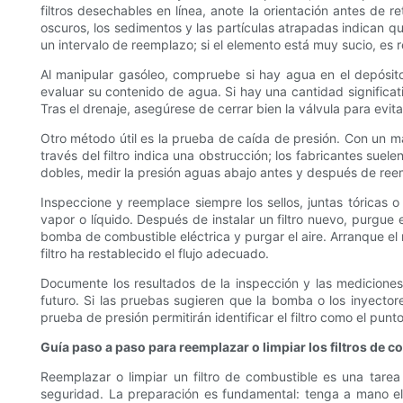
filtros desechables en línea, anote la orientación antes de r
oscuros, los sedimentos y las partículas atrapadas indican que
un intervalo de reemplazo; si el elemento está muy sucio, es
Al manipular gasóleo, compruebe si hay agua en el depósito
evaluar su contenido de agua. Si hay una cantidad significativ
Tras el drenaje, asegúrese de cerrar bien la válvula para evita
Otro método útil es la prueba de caída de presión. Con un ma
través del filtro indica una obstrucción; los fabricantes su
dobles, medir la presión aguas abajo antes y después de reem
Inspeccione y reemplace siempre los sellos, juntas tórica
vapor o líquido. Después de instalar un filtro nuevo, purgue
bomba de combustible eléctrica y purgar el aire. Arranque el
filtro ha restablecido el flujo adecuado.
Documente los resultados de la inspección y las mediciones r
futuro. Si las pruebas sugieren que la bomba o los inyect
prueba de presión permitirán identificar el filtro como el punt
Guía paso a paso para reemplazar o limpiar los filtros de 
Reemplazar o limpiar un filtro de combustible es una tarea
seguridad. La preparación es fundamental: tenga a mano el 