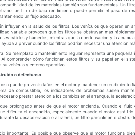
compatibilidad de los materiales también son fundamentales. Un filt
rario, un filtro de bajo rendimiento puede permitir el paso de re
 manteniendo un flujo adecuado.
n influyen en la salud de los filtros. Los vehículos que operan en 
idad variable provocan que los filtros se obstruyan más rápidamen
s meses cálidos y húmedos, mientras que la condensación y la acumul
s ayuda a prever cuándo los filtros podrían necesitar una atención m
ectora. Su reemplazo o mantenimiento regular representa una pequeñ
Al comprender cómo funcionan estos filtros y su papel en el siste
a su vehículo y entorno operativo.
truido o defectuoso.
uoso puede prevenir daños en el motor y mantener un rendimiento fia
tema de combustible, los indicadores de problemas suelen manifes
esario prestar atención a los cambios en el arranque, la aceleración,
anque prolongado antes de que el motor encienda. Cuando el flujo 
que dificulta el encendido, especialmente cuando el motor está frí
rante la desaceleración o al ralentí, un filtro parcialmente obstrui
icio importante. Es posible que observe que el motor funciona bie