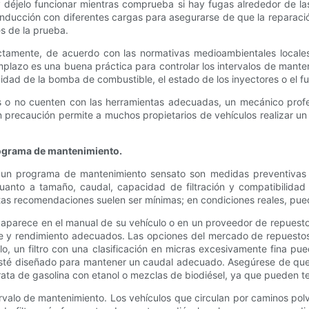
déjelo funcionar mientras comprueba si hay fugas alrededor de la
conducción con diferentes cargas para asegurarse de que la reparac
s de la prueba.
ectamente, de acuerdo con las normativas medioambientales locales
emplazo es una buena práctica para controlar los intervalos de mant
cidad de la bomba de combustible, el estado de los inyectores o el 
 o no cuenten con las herramientas adecuadas, un mecánico profe
precaución permite a muchos propietarios de vehículos realizar un 
programa de mantenimiento.
 un programa de mantenimiento sensato son medidas preventivas que 
uanto a tamaño, caudal, capacidad de filtración y compatibilidad 
stas recomendaciones suelen ser mínimas; en condiciones reales, pue
e aparece en el manual de su vehículo o en un proveedor de repuesto
ste y rendimiento adecuados. Las opciones del mercado de repuestos p
mplo, un filtro con una clasificación en micras excesivamente fina 
esté diseñado para mantener un caudal adecuado. Asegúrese de que 
ata de gasolina con etanol o mezclas de biodiésel, ya que pueden ten
ervalo de mantenimiento. Los vehículos que circulan por caminos polv