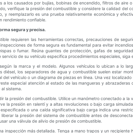
 los causados ​​por bujías, bobinas de encendido, filtros de aire o 
o, verifique la presión del combustible y considere la calidad del 
oso, y reemplazarlo es una prueba relativamente económica y efecti
n rendimiento confiable.
forma segura y precisa.
tible requieren las herramientas correctas, precauciones de segur
las inspecciones de forma segura es fundamental para evitar incendi
 chispas o fumar. Reúna guantes de protección, gafas de seguridad
ervicio de su vehículo especifica procedimientos especiales, siga esa
ía según la marca y el modelo. Algunos vehículos lo ubican a lo lar
s diésel, los separadores de agua y combustible suelen estar monta
ual del vehículo o un diagrama de piezas en línea. Una vez localizado 
 Preste especial atención al estado de las mangueras y abrazader
e al sistema.
r la presión del combustible. Utilice un manómetro conectado a la 
e la presión en ralentí y a altas revoluciones o bajo carga simulada
especificada o una caída significativa bajo carga indica una restr
 liberar la presión del sistema de combustible antes de desconecta
usar una válvula de alivio de presión de combustible.
ra una inspección más detallada. Tenga a mano trapos y un recipiente