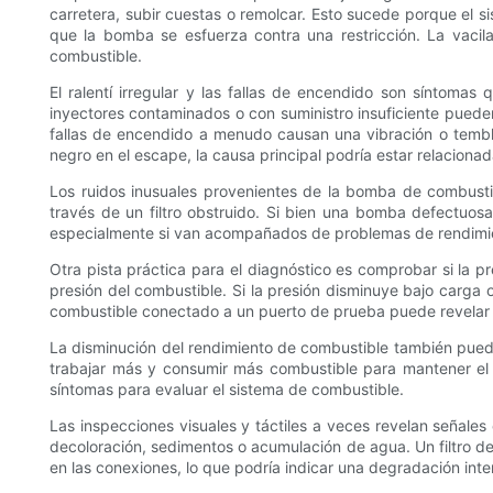
carretera, subir cuestas o remolcar. Esto sucede porque el 
que la bomba se esfuerza contra una restricción. La vacila
combustible.
El ralentí irregular y las fallas de encendido son síntoma
inyectores contaminados o con suministro insuficiente pueden
fallas de encendido a menudo causan una vibración o temblo
negro en el escape, la causa principal podría estar relacion
Los ruidos inusuales provenientes de la bomba de combusti
través de un filtro obstruido. Si bien una bomba defectuos
especialmente si van acompañados de problemas de rendimient
Otra pista práctica para el diagnóstico es comprobar si la 
presión del combustible. Si la presión disminuye bajo carga 
combustible conectado a un puerto de prueba puede revelar 
La disminución del rendimiento de combustible también puede 
trabajar más y consumir más combustible para mantener el r
síntomas para evaluar el sistema de combustible.
Las inspecciones visuales y táctiles a veces revelan señales 
decoloración, sedimentos o acumulación de agua. Un filtro d
en las conexiones, lo que podría indicar una degradación inte