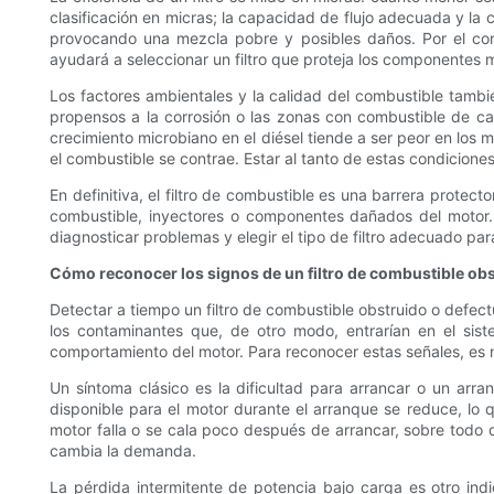
clasificación en micras; la capacidad de flujo adecuada y la 
provocando una mezcla pobre y posibles daños. Por el cont
ayudará a seleccionar un filtro que proteja los componentes
Los factores ambientales y la calidad del combustible tambié
propensos a la corrosión o las zonas con combustible de cal
crecimiento microbiano en el diésel tiende a ser peor en lo
el combustible se contrae. Estar al tanto de estas condicione
En definitiva, el filtro de combustible es una barrera prot
combustible, inyectores o componentes dañados del motor. 
diagnosticar problemas y elegir el tipo de filtro adecuado par
Cómo reconocer los signos de un filtro de combustible obs
Detectar a tiempo un filtro de combustible obstruido o defect
los contaminantes que, de otro modo, entrarían en el sis
comportamiento del motor. Para reconocer estas señales, es nec
Un síntoma clásico es la dificultad para arrancar o un arr
disponible para el motor durante el arranque se reduce, lo 
motor falla o se cala poco después de arrancar, sobre todo du
cambia la demanda.
La pérdida intermitente de potencia bajo carga es otro ind