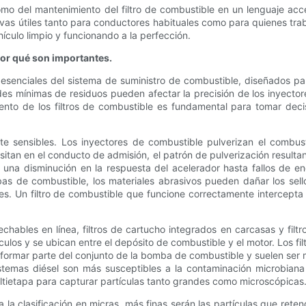
cómo del mantenimiento del filtro de combustible en un lenguaje acc
tivas útiles tanto para conductores habituales como para quienes tr
ículo limpio y funcionando a la perfección.
or qué son importantes.
senciales del sistema de suministro de combustible, diseñados para
des mínimas de residuos pueden afectar la precisión de los inyector
iento de los filtros de combustible es fundamental para tomar de
ensibles. Los inyectores de combustible pulverizan el combustib
ositan en el conducto de admisión, el patrón de pulverización resul
na disminución en la respuesta del acelerador hasta fallos de en
as de combustible, los materiales abrasivos pueden dañar los sello
nes. Un filtro de combustible que funcione correctamente intercept
sechables en línea, filtros de cartucho integrados en carcasas y fil
culos y se ubican entre el depósito de combustible y el motor. Los f
en formar parte del conjunto de la bomba de combustible y suelen ser 
temas diésel son más susceptibles a la contaminación microbiana y
ultietapa para capturar partículas tanto grandes como microscópicas
 la clasificación en micras, más finas serán las partículas que rete