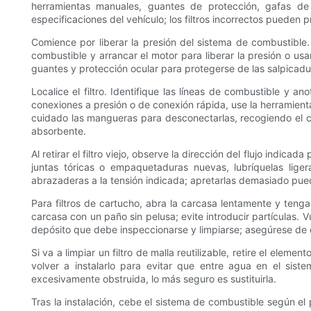
herramientas manuales, guantes de protección, gafas de
especificaciones del vehículo; los filtros incorrectos pueden 
Comience por liberar la presión del sistema de combustible
combustible y arrancar el motor para liberar la presión o usar
guantes y protección ocular para protegerse de las salpicad
Localice el filtro. Identifique las líneas de combustible y a
conexiones a presión o de conexión rápida, use la herramienta
cuidado las mangueras para desconectarlas, recogiendo el 
absorbente.
Al retirar el filtro viejo, observe la dirección del flujo indica
juntas tóricas o empaquetaduras nuevas, lubríquelas lige
abrazaderas a la tensión indicada; apretarlas demasiado pue
Para filtros de cartucho, abra la carcasa lentamente y teng
carcasa con un paño sin pelusa; evite introducir partículas. 
depósito que debe inspeccionarse y limpiarse; asegúrese de q
Si va a limpiar un filtro de malla reutilizable, retire el el
volver a instalarlo para evitar que entre agua en el sist
excesivamente obstruida, lo más seguro es sustituirla.
Tras la instalación, cebe el sistema de combustible según el 