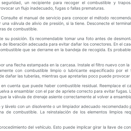
 seguridad, un recipiente para recoger el combustible y trapos
provocar un flujo inadecuado, fugas o fallas prematuras.
. Consulte el manual de servicio para conocer el método recomenda
 una válvula de alivio de presión, si la tiene. Desconecte el termin
uras de combustible.
note su posición. Es recomendable tomar una foto antes de desmontarl
 de liberación adecuada para evitar dañar los conectores. En el caso
combustible que se derrame en la bandeja de recogida. Es probabl
da por una flecha estampada en la carcasa. Instale el filtro nuevo con la
ramente con combustible limpio o lubricante especificado por el 
de dañar las tuberías, mientras que apretarlas poco puede provocar
a en cuenta que puede haber combustible residual. Reemplace el car
Vuelva a ensamblar con el par de apriete correcto para evitar fugas.
ue la válvula de drenaje asiente correctamente al volver a ensambla
emento y lávelo con un disolvente o un limpiador adecuado recomenda
ema de combustible. La reinstalación de los elementos limpios re
procedimiento del vehículo. Esto puede implicar girar la llave de con