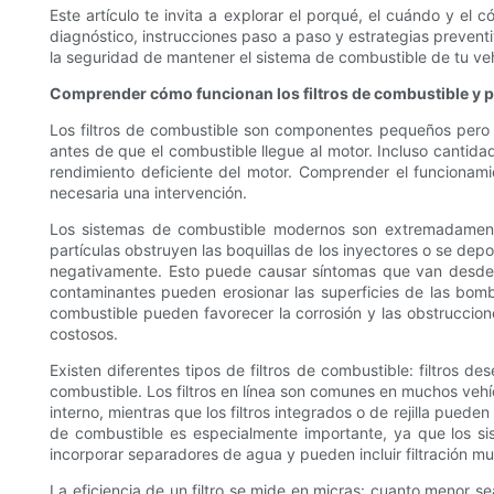
Este artículo te invita a explorar el porqué, el cuándo y el 
diagnóstico, instrucciones paso a paso y estrategias preven
la seguridad de mantener el sistema de combustible de tu veh
Comprender cómo funcionan los filtros de combustible y p
Los filtros de combustible son componentes pequeños pero e
antes de que el combustible llegue al motor. Incluso cantida
rendimiento deficiente del motor. Comprender el funcionam
necesaria una intervención.
Los sistemas de combustible modernos son extremadamente s
partículas obstruyen las boquillas de los inyectores o se dep
negativamente. Esto puede causar síntomas que van desde u
contaminantes pueden erosionar las superficies de las bomb
combustible pueden favorecer la corrosión y las obstruccio
costosos.
Existen diferentes tipos de filtros de combustible: filtros de
combustible. Los filtros en línea son comunes en muchos vehí
interno, mientras que los filtros integrados o de rejilla pued
de combustible es especialmente importante, ya que los sis
incorporar separadores de agua y pueden incluir filtración m
La eficiencia de un filtro se mide en micras: cuanto menor sea