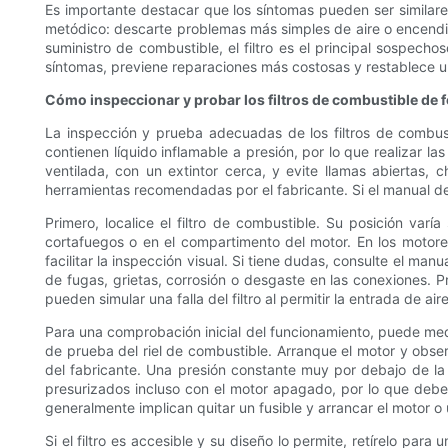
Es importante destacar que los síntomas pueden ser similares a
metódico: descarte problemas más simples de aire o encendid
suministro de combustible, el filtro es el principal sospech
síntomas, previene reparaciones más costosas y restablece u
Cómo inspeccionar y probar los filtros de combustible de 
La inspección y prueba adecuadas de los filtros de combus
contienen líquido inflamable a presión, por lo que realizar 
ventilada, con un extintor cerca, y evite llamas abiertas,
herramientas recomendadas por el fabricante. Si el manual de s
Primero, localice el filtro de combustible. Su posición var
cortafuegos o en el compartimento del motor. En los motore
facilitar la inspección visual. Si tiene dudas, consulte el man
de fugas, grietas, corrosión o desgaste en las conexiones.
pueden simular una falla del filtro al permitir la entrada de air
Para una comprobación inicial del funcionamiento, puede medi
de prueba del riel de combustible. Arranque el motor y observ
del fabricante. Una presión constante muy por debajo de la 
presurizados incluso con el motor apagado, por lo que debe
generalmente implican quitar un fusible y arrancar el motor o 
Si el filtro es accesible y su diseño lo permite, retírelo pa