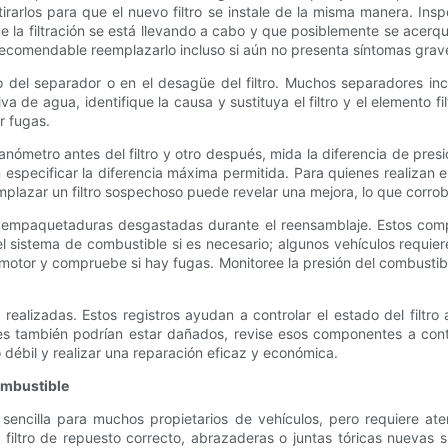
etirarlos para que el nuevo filtro se instale de la misma manera. Ins
 la filtración se está llevando a cabo y que posiblemente se acerque 
 recomendable reemplazarlo incluso si aún no presenta síntomas grav
 del separador o en el desagüe del filtro. Muchos separadores incl
a de agua, identifique la causa y sustituya el filtro y el elemento fi
r fugas.
nómetro antes del filtro y otro después, mida la diferencia de presi
elen especificar la diferencia máxima permitida. Para quienes realiz
plazar un filtro sospechoso puede revelar una mejora, lo que corrob
s o empaquetaduras desgastadas durante el reensamblaje. Estos com
 el sistema de combustible si es necesario; algunos vehículos requie
 motor y compruebe si hay fugas. Monitoree la presión del combusti
ealizadas. Estos registros ayudan a controlar el estado del filtro
ores también podrían estar dañados, revise esos componentes a con
o débil y realizar una reparación eficaz y económica.
combustible
 sencilla para muchos propietarios de vehículos, pero requiere ate
filtro de repuesto correcto, abrazaderas o juntas tóricas nuevas s