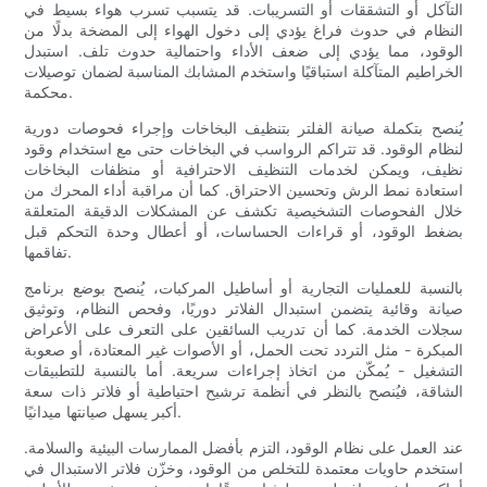
التآكل أو التشققات أو التسريبات. قد يتسبب تسرب هواء بسيط في
النظام في حدوث فراغ يؤدي إلى دخول الهواء إلى المضخة بدلًا من
الوقود، مما يؤدي إلى ضعف الأداء واحتمالية حدوث تلف. استبدل
الخراطيم المتآكلة استباقيًا واستخدم المشابك المناسبة لضمان توصيلات
محكمة.
يُنصح بتكملة صيانة الفلتر بتنظيف البخاخات وإجراء فحوصات دورية
لنظام الوقود. قد تتراكم الرواسب في البخاخات حتى مع استخدام وقود
نظيف، ويمكن لخدمات التنظيف الاحترافية أو منظفات البخاخات
استعادة نمط الرش وتحسين الاحتراق. كما أن مراقبة أداء المحرك من
خلال الفحوصات التشخيصية تكشف عن المشكلات الدقيقة المتعلقة
بضغط الوقود، أو قراءات الحساسات، أو أعطال وحدة التحكم قبل
تفاقمها.
بالنسبة للعمليات التجارية أو أساطيل المركبات، يُنصح بوضع برنامج
صيانة وقائية يتضمن استبدال الفلاتر دوريًا، وفحص النظام، وتوثيق
سجلات الخدمة. كما أن تدريب السائقين على التعرف على الأعراض
المبكرة - مثل التردد تحت الحمل، أو الأصوات غير المعتادة، أو صعوبة
التشغيل - يُمكّن من اتخاذ إجراءات سريعة. أما بالنسبة للتطبيقات
الشاقة، فيُنصح بالنظر في أنظمة ترشيح احتياطية أو فلاتر ذات سعة
أكبر يسهل صيانتها ميدانيًا.
عند العمل على نظام الوقود، التزم بأفضل الممارسات البيئية والسلامة.
استخدم حاويات معتمدة للتخلص من الوقود، وخزّن فلاتر الاستبدال في