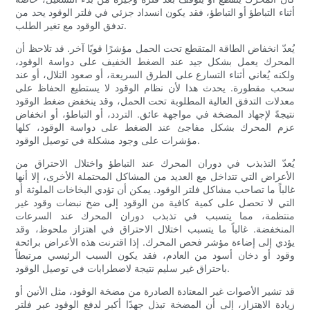
أثناء التباطؤ أو التباطؤ، فقد يكون انسداد جزئي في فلتر الوقود يحد من
تدفق الوقود مع تغير الطلب.
يُعدّ انخفاض الطاقة المتقطع تحت الحمل مؤشرًا قويًا آخر. قد تلاحظ أن
المحرك يعمل بشكل جيد عند الضغط الخفيف على دواسة الوقود،
ولكنه يُعاني أثناء التسارع على الطرق السريعة، أو صعود التلال، أو عند
سحب مقطورة. يحدث هذا لأن نظام الوقود لا يستطيع الحفاظ على
معدلات التدفق العالية المطلوبة تحت الحمل، وقد ينخفض ​​ضغط الوقود
نتيجةً لإجهاد المضخة في مواجهة عائق. التردد، أو التباطؤ، أو انخفاض
عزم المحرك بشكل مفاجئ عند الضغط على دواسة الوقود، كلها
مؤشرات على وجود مشكلة في توصيل الوقود.
يُعدّ التذبذب في دوران المحرك عند التباطؤ واختلال الاحتراق من
الأعراض التي تتداخل مع العديد من المشاكل المحتملة الأخرى، إلا أنها
غالباً ما تصاحب مشاكل فلتر الوقود. يمكن أن تؤدي البخاخات الملوثة أو
التي لا تحصل على كمية كافية من الوقود إلى ضخ نبضات وقود غير
منتظمة، مما يتسبب في تذبذب دوران المحرك عند السرعات
المنخفضة. غالباً ما يتسبب اختلال الاحتراق في اهتزاز ملحوظ، وقد
يؤدي إلى إضاءة مؤشر فحص المحرك. إذا اقترنت هذه الأعراض برائحة
وقود أو دخان أسود من العادم، فقد يكون السبب الرئيسي مرتبطاً
باحتراق غير سليم نتيجة لاضطرابات في توصيل الوقود.
قد تشير الأصوات غير المعتادة الصادرة من مضخة الوقود، مثل الأنين أو
زيادة الاهتزاز، إلى أن المضخة تبذل جهدًا أكبر لدفع الوقود عبر فلتر