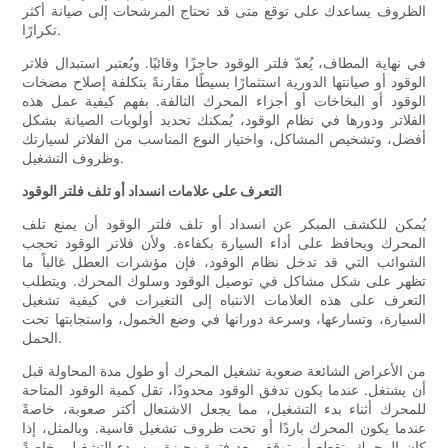
الظروف يساعدك على توقع متى قد تحتاج المرشحات إلى صيانة أكثر
تكرارًا.
في نهاية المطاف، يُعدّ فلتر الوقود حاجزًا وقائيًا. ويُعتبر استبدال فلاتر
الوقود أو صيانتها الدورية استثمارًا بسيطًا مقارنةً بتكلفة إصلاح مضخات
الوقود أو البخاخات أو أجزاء المحرك التالفة. بفهم كيفية عمل هذه
الفلاتر ودورها في نظام الوقود، يُمكنك تحديد أولويات الصيانة بشكل
أفضل، وتشخيص المشاكل، واختيار النوع المناسب من الفلاتر لسيارتك
وظروف التشغيل.
التعرف على علامات انسداد أو تلف فلتر الوقود
يُمكن للكشف المبكر عن انسداد أو تلف فلتر الوقود أن يمنع تلف
المحرك ويحافظ على أداء السيارة بكفاءة. ولأن فلاتر الوقود تحجب
الشوائب التي قد تدخل نظام الوقود، فإن مؤشرات العطل غالباً ما
تظهر على شكل مشاكل في توصيل الوقود وسلوك المحرك. ويتطلب
التعرف على هذه العلامات الانتباه إلى التغيرات في كيفية تشغيل
السيارة، وتسارعها، وسرعة دورانها في وضع الخمول، واستجابتها تحت
الحمل.
من الأعراض الشائعة صعوبة تشغيل المحرك أو طول مدة المحاولة قبل
أن يشتغل. عندما يكون تدفق الوقود محدودًا، تقل كمية الوقود المتاحة
للمحرك أثناء بدء التشغيل، مما يجعل الاشتعال أكثر صعوبة، خاصةً
عندما يكون المحرك باردًا أو تحت ظروف تشغيل قاسية. وبالمثل، إذا
كان المحرك يتقطع أو يتوقف بعد فترة وجيزة من بدء التشغيل، خاصةً