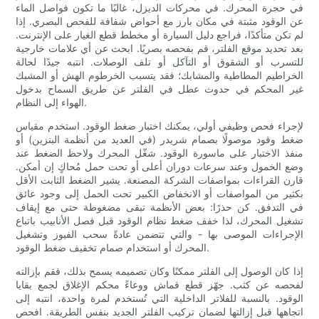
في حجرة المحرك. في محركات الديزل، غالبًا ما تكون فواصل الماء
عن الوقود مثبتة في مكان بارز مع أحواض شفافة للفحص البصري. إذا
لم تكن متأكدًا، فراجع دليل السيارة أو مخطط قطع الغيار على الإنترنت.
بعد تحديد موقع الفلتر، قم بفحصه بصريًا. ابحث عن أي علامات خارجية
للتسرب أو الشقوق أو التآكل أو تلف الوصلات. انتبه جيدًا لحالة
الخراطيم المطاطية والمشابك؛ فقد يتسبب الخرطوم الهش أو المشبك
غير المحكم في حدوث عطل في الفلتر عن طريق السماح بدخول
الهواء إلى النظام.
لإجراء فحص وظيفي أولي، يمكنك اختبار ضغط الوقود. استخدم مقياس
ضغط وقود موصولًا بصمام شريدر (في العديد من أنظمة البنزين) أو
منفذ الاختبار على ماسورة الوقود. شغّل المحرك ولاحظ الضغط عند
وضع الخمول وعند سرعات دوران أعلى أو تحت حمل مُحاكٍ إن أمكن.
قارن القراءات بمواصفات الشركة المصنعة. يشير الضغط الثابت الأقل
بكثير من المواصفات أو الانخفاض الكبير تحت الحمل إلى وجود عائق
في التدفق. كن حذرًا: بعض الأنظمة تبقى مضغوطة حتى مع إيقاف
تشغيل المحرك، لذا خفف ضغط نظام الوقود قبل فصل الأنابيب باتباع
الإجراءات الموصى بها - والتي تتضمن عادةً سحب الفيوز وتشغيل
المحرك أو استخدام صمام تخفيف ضغط الوقود.
إذا كان الوصول إلى الفلتر ممكنًا وكان تصميمه يسمح بذلك، فقم بإزالته
لفحصه عن كثب. جهّز قطع قماش ووعاءً محكم الإغلاق لجمع بقايا
الوقود. بالنسبة للفلاتر الداخلية التي تُستخدم لمرة واحدة، انتبه إلى
اتجاهها قبل إزالتها لضمان تركيب الفلتر الجديد بنفس الطريقة. افحص