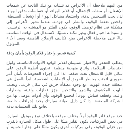
من المهم ملاحظة أن الأعراض قد تتشابه مع تلك الناتجة عن شمعات
الإشعال، أو ملفات الإشعال، أو فلاتر الهواء، أو حساسات تدفق الهواء.
لذا، يجب التشخيص بدقة، واستبعاد مشاكل الهواء أو الإشعال البسيطة،
وفحص ضغط الوقود، والنظر في جودته. عندما تشير الأعراض إلى
مشكلة في نظام توصيل الوقود، يكون الفلتر هو المشتبه به الرئيسي،
واستبداله اختبار فعال وغير مكلف نسبيًا. الاستبدال في الوقت المناسب
بناءً على ملاحظة الأعراض يمنع تكاليف الإصلاح الباهظة ويعيد الأداء
الموثوق.
كيفية فحص واختبار فلاتر الوقود بأمان ودقة
يتطلب الفحص والاختبار السليمان لفلاتر الوقود الأدوات المناسبة، واتباع
احتياطات السلامة، واتباع منهجية منظمة. تحتوي أنظمة الوقود على
سائل قابل للاشتعال تحت ضغط، لذا فإن إجراء الفحوصات بأمان أمر
ضروري لتجنب مخاطر الحريق أو الإصابات الشخصية. ابدأ بالعمل في
منطقة جيدة التهوية، مع وجود مطفأة حريق في مكان قريب، وتجنب
اللهب المكشوف والشرر والتدخين. جهّز قفازات واقية، ونظارات
واقية، وقطعة قماش، ووعاءً لتجميع الوقود، وأي أدوات موصى بها من
الشركة المصنعة. إذا كان دليل صيانة سيارتك يحدد إجراءات خاصة،
فاتبع تلك التعليمات بدقة.
حدد موقع فلتر الوقود أولاً. يختلف موقعه باختلاف نوع وموديل السيارة.
في بعض المركبات، يكون الفلتر مثبتًا على طول هيكل السيارة بالقرب
من خزان الوقود، وفي مركبات أخرى يكون مثبتًا على جدار الحماية أو