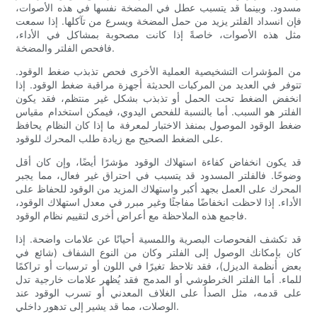
مسدود. وبينما قد يتسبب عطل في المضخة نفسها في هذه الأصوات،
فإن انسداد الفلتر يزيد من حمل المضخة ويسرع من تآكلها. إذا سمعت
مثل هذه الأصوات، خاصةً إذا كانت مصحوبة بمشاكل في الأداء،
فافحص الفلتر والمضخة.
من المؤشرات التشخيصية العملية الأخرى فحص تذبذب ضغط الوقود.
تتوفر في العديد من المركبات الحديثة أجهزة مراقبة ضغط الوقود. إذا
انخفض الضغط تحت الحمل أو تذبذب بشكل غير منتظم، فقد يكون
الفلتر هو السبب. أما بالنسبة للفحص اليدوي، فيمكن استخدام مقياس
ضغط الوقود الموصول بمنفذ الاختبار لمعرفة ما إذا كان النظام يحافظ
على الضغط الصحيح مع زيادة طلب المحرك للوقود.
قد يكون انخفاض كفاءة استهلاك الوقود مؤشرًا أيضًا، وإن كان أقل
وضوحًا. فالفلتر المسدود قد يتسبب في احتراق غير فعال، مما يجبر
المحرك على العمل بجهد أكبر واستهلاك المزيد من الوقود للحفاظ على
الأداء. إذا لاحظت انخفاضًا مفاجئًا وغير مبرر في معدل استهلاك الوقود،
فاجمع هذه الملاحظة مع أعراض أخرى لتقييم نظام الوقود.
قد تكشف الفحوصات البصرية واللمسية أحيانًا عن علامات واضحة. إذا
كان بإمكانك الوصول إلى الفلتر وكان من النوع الشفاف (شائع في
بعض أنظمة الديزل)، فقد تلاحظ تغيرًا في اللون أو ترسبات أو تراكمًا
للماء. أما الفلتر الخرطوشي أو المدمج فقد يُظهر علامات خارجية تدل
على قدمه، مثل الصدأ على الغلاف المعدني أو تسرب الوقود عند
الوصلات، مما قد يشير إلى تدهور داخلي.