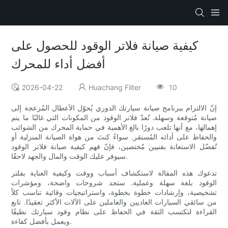
كيفية صيانة فلاتر الوقود للحصول على
أفضل أداء للمحرك
2026-04-22
Huachang Filter
10
إنّ الالتزام ببرنامج صيانة سيارتك الدوري يُحوّل الأعطال المُزعجة إلى
صيانة مُتوقعة وسهلة. تُعدّ فلاتر الوقود من المكونات التي غالبًا ما يتم
إهمالها، مع أنها تلعب دورًا بالغ الأهمية في حماية المحرك من الشوائب
والحفاظ على أدائه المُستقر. سواءً كنتَ من هواة الصيانة المنزلية أو
تُفضّل الاستعانة بفنيين مُختصين، فإنّ فهم كيفية صيانة فلاتر الوقود
سيوفر عليك الوقت والمال والجهد لاحقًا.
تدعوك هذه المقالة لاستكشاف أسباب ووقت وكيفية العناية بفلتر
الوقود بلغة سهلة وعملية. ستجد شروحات واضحة، ومؤشرات
تشخيصية، وإرشادات خطوة بخطوة، واستراتيجيات وقائية تناسب كلاً
من سائقي السيارات العاديين والعاملين على الآلات الأكثر تعقيدًا. تابع
القراءة لتكتسب الثقة في الحفاظ على نظام وقود سيارتك نظيفًا
ويعمل بأفضل كفاءة.