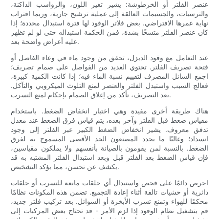
عنصر الفلتر أو الخرطوشة: يشير تغير اللون، والرواسب الداكنة،
والترسبات، والجسيمات العالقة إلى عملية ترشيح جارية، وربما اقتراب
نهاية عمرها الافتراضي. بعض فلاتر الوقود لها فترة استبدال محددة؛ إذا
كان عنصر الفلتر متسخًا بشدة، فمن الحكمة استبداله حتى لو لم تظهر
عليه أعراض واضحة بعد.
عند التعامل مع وقود الديزل، تحقق من وجود ماء في وعاء الفاصل أو
فتحة تصريف الفلتر. تحتوي العديد من الفواصل على صمام تصريف؛
اجمع السائل المصرف لتقييم نسبة الماء فيه؛ إذا كانت الكمية كبيرة،
فعالج السبب واستبدل الفلتر والعنصر لمنع التلوث الميكروبي والتآكل.
بعد التصريف، تأكد من إغلاق الصمام بإحكام لمنع التسرب.
هناك طريقة أخرى مفيدة وهي اختبار انخفاض الضغط. باستخدام
مقياس ضغط قبل الفلتر وآخر بعده، يتم قياس فرق الضغط عند معدل
تدفق معروف. يشير انخفاض الضغط الكبير عبر الفلتر إلى وجود
انسداد؛ وغالبًا ما يحدد المصنعون الحد الأقصى المسموح به لفرق
الضغط. بالنسبة لمن يقومون بالصيانة بأنفسهم ولا يملكون مقياسين،
فإن قياس الضغط بعد الفلتر قبل وبعد استبدال الفلتر المشتبه به قد
يكشف عن تحسن، مما يؤكد التشخيص.
احرص دائمًا على فحص واستبدال أي حلقات مانعة للتسرب أو حلقات
دائرية أو حشيات تالفة أثناء إعادة التجميع. تضمن هذه المكونات نظامًا
محكمًا للهواء وتمنع تسرب الأبخرة أو السوائل. بعد تركيب فلتر جديد،
قم بتشغيل نظام الوقود إذا لزم الأمر - قد تحتاج بعض المركبات إلى