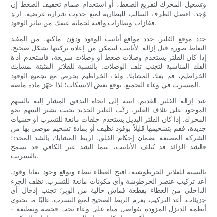
وتشغيل المحرك لتفريغ الضغط، أو استخدام صمام تخفيف الضغط إن
وُجد. افصل الطرف السالب للبطارية لمنع حدوث شرارة عرضية. ارتدِ
قفازات ونظارات واقية لحماية عينيك من تناثر الوقود.
حدد موقع الفلتر. حدد مواقع أنابيب الوقود ودوّن أماكنها. من المفيد
التقاط صورة قبل إزالة الأنابيب لتتمكن من إعادة تركيبها بشكل صحيح.
إذا كان الفلتر يستخدم وصلات ضغط أو وصلات سريعة، فاستخدم أداة
الفك المناسبة لتجنب تلف الوصلات. بالنسبة للفلاتر المثبتة بمشابك
الخراطيم، قم بفك المشابك ولف الخراطيم بحرص مع تجميع الوقود
المتسرب في وعاء التجميع. توقع بعض الانسكاب؛ لذا جهّز مادة ماصة.
عند إزالة الفلتر القديم، انتبه إلى اتجاه التدفق المشار إليه بالسهم
الموجود على غلاف الفلتر. ركّب الفلتر الجديد بحيث يشير السهم نحو
المحرك. إذا كان الفلتر البديل يستخدم حلقات مانعة للتسرب أو حشيات
جديدة، فقم بتشحيمها قليلاً بوقود نظيف أو بمادة تشحيم موصى بها من
الشركة المصنعة لضمان إحكام الغلق. اربط المشابك بالشد المحدد؛
فالشد الزائد قد يُتلف الأنابيب، بينما الشد غير الكافي قد يسمح
بالتسريب.
بالنسبة للفلاتر الخرطوشية، افتح الغطاء ببطء وتوقع وجود بقايا وقود.
أعد تركيب عنصر الخرطوشة وأي مكونات مانعة للتسرب. نظف الجزء
الداخلي من الغطاء بقطعة قماش خالية من الوبر؛ تجنب إدخال أي
جزيئات. أعد التركيب بعزم الربط الصحيح لمنع التسرب. غالبًا ما تحتوي
أنظمة الديزل المزودة بفواصل مياه على وعاء يجب فحصه وتنظيفه -