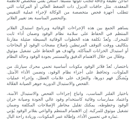
أماكن نظيفة وجافة لتجنب تلوثها مسبقًا. استعن بفني متخصص للأنظمة
المعقدة، مثل حاقنات الديزل ذات الضغط العالي أو المركبات التي
تتطلب أجهزة فحص متخصصة من الوكالة لإجراء عملية التنفيس
والتحضير المناسبة بعد تغيير الفلاتر.
يساهم الجمع بين هذه الإجراءات الوقائية وبرنامج استبدال الفلاتر
المنتظم في الحفاظ على سلامة نظام الوقود وضمان أداء ثابت
للمحرك. وتُعدّ تكلفة هذه الخطوات الوقائية البسيطة ضئيلة مقارنةً
بتكاليف ووقت التوقف المرتبطين بإصلاح مضخات الوقود أو البخاخات
أو استبدال الخزانات المتآكلة. والهدف هو الحفاظ على تشغيل موثوق
وفعّال من خلال الاهتمام الدقيق والمستمر بجودة الوقود وحالة النظام.
باختصار، تُعدّ فلاتر الوقود مكونات أساسية تحمي محرك سيارتك من
الملوثات، وتحافظ على أجزاء نظام الوقود، وتضمن الأداء الأمثل.
ويُشكّل فهم دورها، والتعرّف على علامات العطل، وإجراء عمليات
الفحص والاستبدال الدورية جوهر الصيانة الفعّالة.
باختيار الفلتر المناسب، واتباع إجراءات الفحص والاستبدال الآمنة،
واعتماد ممارسات وقائية كاستخدام وقود عالي الجودة وصيانة خزان
الوقود وخطوطه، يمكنك تقليل مخاطر الإصلاحات المكلفة وضمان
تشغيل موثوق للمركبة. إن الاهتمام المنتظم والواعي بفلاتر الوقود يُؤتي
ثماره في تحسين الأداء، وإطالة عمر المكونات، وزيادة راحة البال.