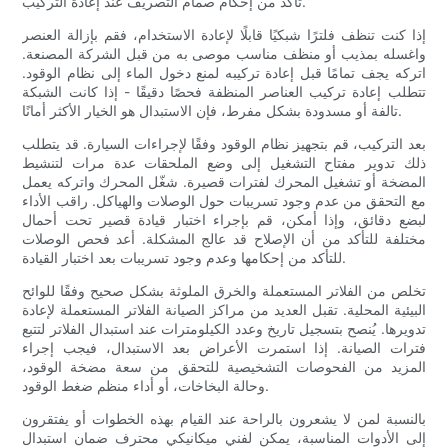
تأكد من إحكام صمام التصريف عند إعادة التركيب.
إذا كنت تنظف فلترًا شبكيًا قابلًا لإعادة الاستخدام، فقم بإزالة العنصر
واغسله بمذيب أو منظف مناسب موصى به من قبل الشركة المصنعة.
اتركه يجف تمامًا قبل إعادة تركيبه لمنع دخول الماء إلى نظام الوقود.
تتطلب إعادة تركيب العناصر المنظفة فحصًا دقيقًا - إذا كانت الشبكة
تالفة أو مسدودة بشكل مفرط، فإن الاستبدال هو الخيار الأكثر أمانًا.
بعد التركيب، قم بتجهيز نظام الوقود وفقًا لإجراءات السيارة. قد يتطلب
ذلك تدوير مفتاح التشغيل إلى وضع الملحقات عدة مرات لتنشيط
المضخة أو تشغيل المحرك لفترات قصيرة. شغّل المحرك واتركه يعمل
مع التحقق من عدم وجود تسريبات حول الوصلات والهياكل. راقب الأداء
لبضع دقائق، وإذا أمكن، قم بإجراء اختبار قيادة قصير تحت أحمال
مختلفة للتأكد من أن الإصلاح قد عالج المشكلة. أعد فحص الوصلات
للتأكد من إحكامها وعدم وجود تسريبات بعد اختبار القيادة.
تخلص من الفلاتر المستعملة والخرق الملوثة بشكل صحيح وفقًا للوائح
البيئية المحلية. تقبل العديد من مراكز الصيانة الفلاتر المستعملة لإعادة
تدويرها. يُنصح بتسجيل تاريخ وعدد الكيلومترات عند استبدال الفلاتر لتتبع
فترات الصيانة. إذا استمرت الأعراض بعد الاستبدال، فيجب إجراء
المزيد من الفحوصات التشخيصية للتحقق من سعة مضخة الوقود،
وحالة البخاخات، أو أداء منظم ضغط الوقود.
بالنسبة لمن لا يشعرون بالراحة عند القيام بهذه الخطوات أو يفتقرون
إلى الأدوات المناسبة، يمكن لفني ميكانيكي محترف ضمان استبدال