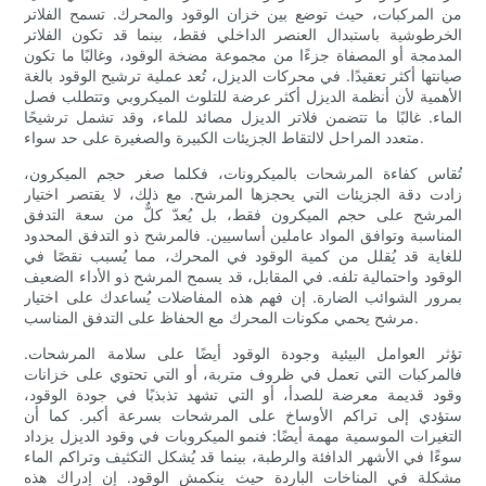
من المركبات، حيث توضع بين خزان الوقود والمحرك. تسمح الفلاتر
الخرطوشية باستبدال العنصر الداخلي فقط، بينما قد تكون الفلاتر
المدمجة أو المصفاة جزءًا من مجموعة مضخة الوقود، وغالبًا ما تكون
صيانتها أكثر تعقيدًا. في محركات الديزل، تُعد عملية ترشيح الوقود بالغة
الأهمية لأن أنظمة الديزل أكثر عرضة للتلوث الميكروبي وتتطلب فصل
الماء. غالبًا ما تتضمن فلاتر الديزل مصائد للماء، وقد تشمل ترشيحًا
متعدد المراحل لالتقاط الجزيئات الكبيرة والصغيرة على حد سواء.
تُقاس كفاءة المرشحات بالميكرونات، فكلما صغر حجم الميكرون،
زادت دقة الجزيئات التي يحجزها المرشح. مع ذلك، لا يقتصر اختيار
المرشح على حجم الميكرون فقط، بل يُعدّ كلٌّ من سعة التدفق
المناسبة وتوافق المواد عاملين أساسيين. فالمرشح ذو التدفق المحدود
للغاية قد يُقلل من كمية الوقود في المحرك، مما يُسبب نقصًا في
الوقود واحتمالية تلفه. في المقابل، قد يسمح المرشح ذو الأداء الضعيف
بمرور الشوائب الضارة. إن فهم هذه المفاضلات يُساعدك على اختيار
مرشح يحمي مكونات المحرك مع الحفاظ على التدفق المناسب.
تؤثر العوامل البيئية وجودة الوقود أيضًا على سلامة المرشحات.
فالمركبات التي تعمل في ظروف متربة، أو التي تحتوي على خزانات
وقود قديمة معرضة للصدأ، أو التي تشهد تذبذبًا في جودة الوقود،
ستؤدي إلى تراكم الأوساخ على المرشحات بسرعة أكبر. كما أن
التغيرات الموسمية مهمة أيضًا: فنمو الميكروبات في وقود الديزل يزداد
سوءًا في الأشهر الدافئة والرطبة، بينما قد يُشكل التكثيف وتراكم الماء
مشكلة في المناخات الباردة حيث ينكمش الوقود. إن إدراك هذه