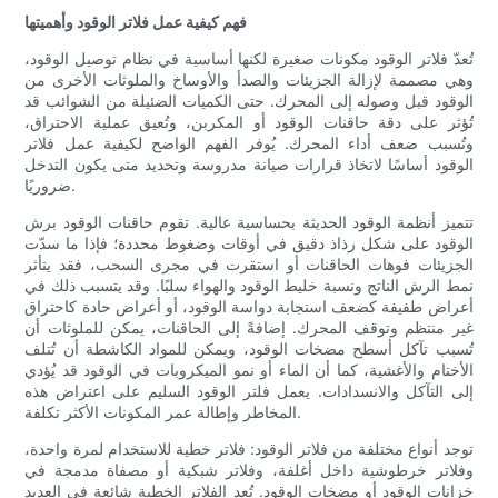
فهم كيفية عمل فلاتر الوقود وأهميتها
تُعدّ فلاتر الوقود مكونات صغيرة لكنها أساسية في نظام توصيل الوقود،
وهي مصممة لإزالة الجزيئات والصدأ والأوساخ والملوثات الأخرى من
الوقود قبل وصوله إلى المحرك. حتى الكميات الضئيلة من الشوائب قد
تُؤثر على دقة حاقنات الوقود أو المكربن، وتُعيق عملية الاحتراق،
وتُسبب ضعف أداء المحرك. يُوفر الفهم الواضح لكيفية عمل فلاتر
الوقود أساسًا لاتخاذ قرارات صيانة مدروسة وتحديد متى يكون التدخل
ضروريًا.
تتميز أنظمة الوقود الحديثة بحساسية عالية. تقوم حاقنات الوقود برش
الوقود على شكل رذاذ دقيق في أوقات وضغوط محددة؛ فإذا ما سدّت
الجزيئات فوهات الحاقنات أو استقرت في مجرى السحب، فقد يتأثر
نمط الرش الناتج ونسبة خليط الوقود والهواء سلبًا. وقد يتسبب ذلك في
أعراض طفيفة كضعف استجابة دواسة الوقود، أو أعراض حادة كاحتراق
غير منتظم وتوقف المحرك. إضافةً إلى الحاقنات، يمكن للملوثات أن
تُسبب تآكل أسطح مضخات الوقود، ويمكن للمواد الكاشطة أن تُتلف
الأختام والأغشية، كما أن الماء أو نمو الميكروبات في الوقود قد يُؤدي
إلى التآكل والانسدادات. يعمل فلتر الوقود السليم على اعتراض هذه
المخاطر وإطالة عمر المكونات الأكثر تكلفة.
توجد أنواع مختلفة من فلاتر الوقود: فلاتر خطية للاستخدام لمرة واحدة،
وفلاتر خرطوشية داخل أغلفة، وفلاتر شبكية أو مصفاة مدمجة في
خزانات الوقود أو مضخات الوقود. تُعد الفلاتر الخطية شائعة في العديد