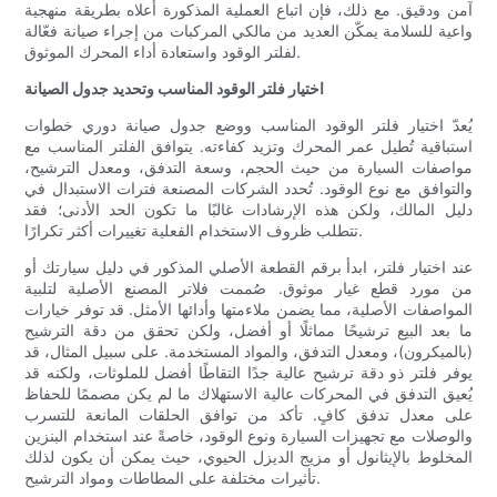
آمن ودقيق. مع ذلك، فإن اتباع العملية المذكورة أعلاه بطريقة منهجية
واعية للسلامة يمكّن العديد من مالكي المركبات من إجراء صيانة فعّالة
لفلتر الوقود واستعادة أداء المحرك الموثوق.
اختيار فلتر الوقود المناسب وتحديد جدول الصيانة
يُعدّ اختيار فلتر الوقود المناسب ووضع جدول صيانة دوري خطوات
استباقية تُطيل عمر المحرك وتزيد كفاءته. يتوافق الفلتر المناسب مع
مواصفات السيارة من حيث الحجم، وسعة التدفق، ومعدل الترشيح،
والتوافق مع نوع الوقود. تُحدد الشركات المصنعة فترات الاستبدال في
دليل المالك، ولكن هذه الإرشادات غالبًا ما تكون الحد الأدنى؛ فقد
تتطلب ظروف الاستخدام الفعلية تغييرات أكثر تكرارًا.
عند اختيار فلتر، ابدأ برقم القطعة الأصلي المذكور في دليل سيارتك أو
من مورد قطع غيار موثوق. صُممت فلاتر المصنع الأصلية لتلبية
المواصفات الأصلية، مما يضمن ملاءمتها وأدائها الأمثل. قد توفر خيارات
ما بعد البيع ترشيحًا مماثلًا أو أفضل، ولكن تحقق من دقة الترشيح
(بالميكرون)، ومعدل التدفق، والمواد المستخدمة. على سبيل المثال، قد
يوفر فلتر ذو دقة ترشيح عالية جدًا التقاطًا أفضل للملوثات، ولكنه قد
يُعيق التدفق في المحركات عالية الاستهلاك ما لم يكن مصممًا للحفاظ
على معدل تدفق كافٍ. تأكد من توافق الحلقات المانعة للتسرب
والوصلات مع تجهيزات السيارة ونوع الوقود، خاصةً عند استخدام البنزين
المخلوط بالإيثانول أو مزيج الديزل الحيوي، حيث يمكن أن يكون لذلك
تأثيرات مختلفة على المطاطات ومواد الترشيح.