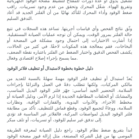
تشغيل يدوي أو عدة دورات للمفتاح لتنشيط مضخة الوقود الكهربائية
وتفريغ الهواء. شغّل المحرك وتحقق من عدم وجود تسريبات. راقب
ضغط الوقود وأداء المحرك للتأكد نهائيًا من أن الفلتر الجديد قد أعاد
التدفق السليم.
وثّق نتائج الفحص وأي قياسات أجريتها. تساعد هذه السجلات في تتبع
حالة الفلتر بمرور الوقت، ويمكن أن توجه عمليات الصيانة المستقبلية.
إذا أشارت الاختبارات إلى احتمال وجود مشكلة في المضخة أو
البخاخات، فقم بمعالجة هذه المكونات لاحقًا. في كثير من الحالات،
يكشف الفحص الدقيق واختبار الضغط عن الفلتر باعتباره نقطة الضعف،
مما يسمح بإجراء إصلاح اقتصادي وفعال.
دليل خطوة بخطوة لاستبدال أو تنظيف فلاتر الوقود
يُعدّ استبدال أو تنظيف فلتر الوقود مهمةً سهلةً بالنسبة للعديد من
مالكي المركبات، ولكنها تتطلب دقةً في العمل والتزامًا بإجراءات
السلامة. التحضير الجيد أساسي: جهّز فلتر الوقود البديل المناسب،
والمشابك أو الحلقات المطاطية الجديدة إذا لزم الأمر، ودليل الصيانة أو
مخطط الأجزاء، والأدوات اليدوية، والقفازات الواقية، ونظارات
السلامة، ووعاءً لتجميع الوقود، وقطع قماش للتنظيف. تأكد من مطابقة
فلتر الوقود البديل لمواصفات المركبة، فالفلاتر غير المناسبة قد تؤدي
إلى تدفق غير سليم للوقود، أو تسريبات، أو تلف مبكر.
ابدأ بتفريغ ضغط نظام الوقود. راجع دليل الصيانة لمعرفة الطريقة
الموصى بها من قِبل الشركة المصنعة، مثل إزالة فيوز مضخة الوقود