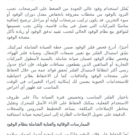
يُقلل استخدام وقود عالي الجودة من الضغط على المرشحات. تجنب
التزود بالوقود من محطات معروفة بانخفاض معدل دوران الوقود أو
سوء التخزين. قد يكون تركيب مرشحات أولية أو مراحل ترشيح إضافية
مناسبًا للمركبات التي تعمل في بيئات قاسية، ولكن يجب تصميمها
لتتوافق مع نظام الوقود الحالي لتجنب تقييد تدفق الوقود أو زيادة تآكل
مضخة الوقود.
أخيرًا، أدرج فحص فلتر الوقود ضمن خطة الصيانة الشاملة لمركبتك.
نسّق استبدال الفلتر مع تغيير شمعات الإشعال، وصيانة فلتر الهواء،
وفحص نظام الوقود لضمان صيانة شاملة. بالنسبة لأسطول المركبات
التجارية أو السائقين الذين يقطعون مسافات طويلة، فإن اتباع جدول
زمني أكثر انتظامًا لاستبدال الفلتر يُحقق فوائد جمة من خلال الحفاظ
على مضخات الوقود والحاقنات. كما أن الاحتفاظ بفلاتر احتياطية
للاستخدامات الحيوية يضمن لك إمكانية إجراء التغييرات في الوقت
المناسب عند ظهور أي أعراض.
باختيار الفلتر المناسب وتخصيص فترة الصيانة بناءً على ظروف
الاستخدام الفعلية، يمكنك الحفاظ على الأداء الأمثل للمحرك وتقليل
مخاطر الإصلاحات المكلفة. يساعد التخطيط المدروس والسجلات
الدقيقة على تحويل الإصلاحات الطارئة إلى استراتيجية صيانة استباقية.
الممارسات الوقائية والعناية الشاملة بنظام الوقود
يُعدّ الحفاظ على فلاتر الوقود جانبًا من استراتيجية أشمل لضمان سلامة