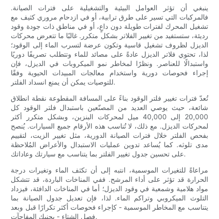
ينبغي أن تؤثر العوامل البيئية والتشغيلية على فترات الصيانة.
فالمركبات التي تسير على طرق ترابية، أو في ازدحام مروري كثيف مع
تشغيل المحرك لفترات طويلة دون داعٍ، أو في مناطق ذات جودة وقود
رديئة، ستستفيد من تغيير الفلاتر بشكل متكرر. غالبًا ما تتعرض محركات
الديزل لظروف تشغيل قاسية وتكون عرضة لتسرب الماء إلى الوقود؛
لذا، تحتوي فلاتر الديزل عادةً على مصائد للماء وتتطلب تصريفًا دوريًا
واستبدالًا للعناصر. ونظرًا لمخاطر نمو الميكروبات في الديزل، فإن
إجراء فحوصات دورية واستخدام معالجات المبيدات الحيوية وفقًا
للتوصيات يمكن أن يمنع انسداد الفلتر.
تُعدّ فترات تغيير فلتر الوقود بناءً على المسافة المقطوعة نقطة انطلاق
شائعة، حيث يوصي العديد من المصنّعين باستبدال فلتر الوقود كل
20,000 إلى 40,000 ميل لمحركات البنزين، وبشكل متكرر أكثر
لمحركات الديزل. مع ذلك، لا تُناسب هذه الأرقام جميع السيارات. يُنصح
بفحص الفلتر خلال فترات الصيانة الدورية، مثل تغيير الزيت، لتقييم
مدى تلوثه. كما يُساعد تدوين عمليات الاستبدال والأعراض المُلاحظة
على تحسين جدول تغيير الفلتر بما يتناسب مع سيارتك وعاداتك.
مراعاةً للتغيرات الموسمية، انتبه إلى أن تكثف الماء وتغيرات درجة
الحرارة قد تؤثر على أداء المرشح. ففي المناخات الباردة، قد تتشكل
مواد هلامية وشمعية في وقود الديزل؛ أما في المناخات الدافئة، فيزداد
التلوث الميكروبي وتراكم الماء. لذا، فإن تعديل جدول الصيانة بما
يتناسب مع المخاطر الموسمية - كإجراء فحوصات أكثر تكرارًا قبل وبعد
فصل الشتاء - يجنبك المفاجآت.