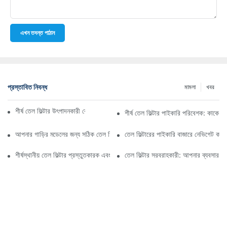
এখন তদন্ত পাঠান
প্রস্তাবিত নিবন্ধ
মামলা
খবর
শীর্ষ তেল ফিল্টার উৎপাদনকারী কোম্পানি: একটি বিস্তৃত সারসংক্ষেপ
শীর্ষ তেল ফিল্টার পাইকারি পরিবেশক: কাকে ব
আপনার গাড়ির মডেলের জন্য সঠিক তেল ফিল্টার নির্বাচন করা: মূল বিবেচ্য বিষয়গুলি
তেল ফিল্টারের পাইকারি বাজারে নেভিগেট কর
শীর্ষস্থানীয় তেল ফিল্টার প্রস্তুতকারক এবং তাদের উদ্ভাবনের উপর স্পটলাইট
তেল ফিল্টার সরবরাহকারী: আপনার ব্যবসার জন্