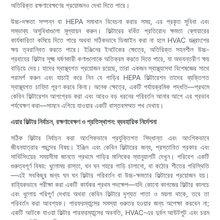
অতিরিক্ত রক্ষণাবেক্ষণের প্রয়োজনও দেখা দিতে পারে।
উচ্চ-দক্ষতা সম্পন্ন বা HEPA সমাধান বিবেচনা করার সময়, এর প্রকৃত সুবিধা এবং
সম্ভাব্য অসুবিধাগুলো মূল্যায়ন করুন। ফিল্টারের বর্ধিত প্রতিরোধ ক্ষমতা ব্লোয়ারের
কার্যকারিতা কমিয়ে দিতে পারে অথবা সঠিকভাবে ডিজাইন করা না হলে HVAC যন্ত্রাংশের
ক্ষয় ত্বরান্বিত করতে পারে। ইঞ্জিনের ইনটেকের ক্ষেত্রে, অতিরিক্ত সহনশীল উচ্চ-
প্রবাহের ফিল্টার সূক্ষ্ম ঘর্ষণকারী কণাগুলোকে অতিক্রম করতে দিতে পারে, যা অভ্যন্তরীণ ক্ষয়
বাড়িয়ে দেয়। যাদের স্বাস্থ্যগত প্রয়োজন রয়েছে, তারা একজন স্বাস্থ্যসেবা বিশেষজ্ঞের সাথে
পরামর্শ করুন এবং যাচাই করে নিন যে গাড়ির HEPA ফিল্টারেশন তাদের ব্যক্তিগত
স্বাস্থ্যগত চাহিদা পূরণ করবে কিনা। অনেক ক্ষেত্রে, একটি পর্যায়ক্রমিক পদ্ধতি—প্রথমে
কেবিন ফিল্টারেশন আপগ্রেড করা এবং আরও বড় ধরনের পরিবর্তন আনার আগে এর প্রভাব
পর্যবেক্ষণ করা—সামনে এগিয়ে যাওয়ার একটি বাস্তবসম্মত পথ দেখায়।
এয়ার ফিল্টার নির্বাচন, রক্ষণাবেক্ষণ ও প্রতিস্থাপন: ব্যবহারিক নির্দেশনা
সঠিক ফিল্টার নির্বাচন করা আংশিকভাবে প্রযুক্তিগত সিদ্ধান্ত এবং আংশিকভাবে
জীবনযাত্রার পছন্দের বিষয়। ইঞ্জিন এবং কেবিন ফিল্টারের জন্য, প্রস্তাবিত প্রকার এবং
সার্ভিসিংয়ের সময়সীমা জানতে প্রথমে গাড়ির মালিকের ম্যানুয়ালটি দেখুন। পরিবেশ একটি
গুরুত্বপূর্ণ বিষয়: ধুলোময় রাস্তা, ঘন ঘন শহরে গাড়ি চালানো, বা কঠোর শীতের পরিস্থিতি
—এই সবকিছুর জন্য ঘন ঘন ফিল্টার পরিবর্তন বা উচ্চ-ক্ষমতার ফিল্টারের প্রয়োজন হয়।
বাহ্যিকভাবে পরীক্ষা করা একটি কার্যকর প্রথম পদক্ষেপ—যদি কোনো কাগজের ফিল্টার কালচে
এবং ধুলোয় পরিপূর্ণ দেখায় অথবা কেবিন ফিল্টারে দৃশ্যত পাতা ও ময়লা থাকে, তবে তা
পরিবর্তন করা আবশ্যক। পারফরম্যান্সের সমস্যা গুরুতর হওয়ার জন্য অপেক্ষা করবেন না;
একটি আটকে যাওয়া ফিল্টার পারফরম্যান্সের অবনতি, HVAC-এর দুর্বল আউটপুট এবং চরম