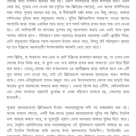
ফোমের মতো উপাদান ব্যবহার করা হয়। এগুলি উৎসাহীদের মধ্যে জনপ্রিয় কারণ এগুলি
ধোয়া যায়, পুনরায় তেল দেওয়া যায় (সুতির গজ ফিল্টারের ক্ষেত্রে), এবং অনেক সার্ভিসিংয়ের
সময় পর্যন্ত পুনরায় ব্যবহার করা যায়, যা দীর্ঘমেয়াদী বর্জ্য কমায় এবং কিছু ক্ষেত্রে, সামান্য
হর্সপাওয়ার বৃদ্ধির জন্য বায়ুপ্রবাহ বাড়ায়। সুতির ফিল্টারগুলিতে সাধারণত তারের জালের
সাপোর্টের মধ্যে গজের একাধিক স্তর থাকে; কণা পদার্থ আটকে রাখার জন্য গজে তেল দেওয়া
হয়। এই সংমিশ্রণটি ঘন কাগজের তুলনায় বায়ু প্রবেশ্যতা বাড়ায় এবং একই সাথে দূষক
পদার্থও আটকে রাখে। পরিস্রাবণ বনাম প্রবাহের মধ্যেকার ভারসাম্য একটি কেন্দ্রীয় বিষয়:
বেশি বায়ুপ্রবাহ ইঞ্জিনের শ্বাস-প্রশ্বাস উন্নত করতে পারে, কিন্তু যদি পরিস্রাবণ ব্যাহত
হয় তবে ইঞ্জিনের অভ্যন্তরীণ উপাদানগুলির ক্ষয়ক্ষতি বেড়ে যেতে পারে।
ফোম ফিল্টার, যা সাধারণত অফ-রোড বা ছোট ইঞ্জিনের যানবাহনে ব্যবহৃত হয়, তা ওপেন-সেল
ফোমের উপর নির্ভর করে, যা ধুলো এবং কণা আটকে রাখার জন্য সাধারণত তেল দিয়ে ট্রিট
করা থাকে। যেহেতু ফোমের গঠন কণাগুলোকে এর ম্যাট্রিক্সের মধ্যে আটকে রাখে এবং এটি
ধুয়ে আবার তেল দেওয়া যায়, তাই এই ফিল্টারগুলো অনেকবার ব্যবহারের পরেও কার্যকর
থাকে। ফোম এলিমেন্টগুলো তাদের মজবুত গঠন এবং উল্লেখযোগ্য কোনো বাধা ছাড়াই উচ্চ
মাত্রার ধুলো সামলানোর ক্ষমতার জন্য সমাদৃত। এগুলো বিশেষ করে এটিভি, মোটরসাইকেল
এবং যেসব যানবাহন প্রায়শই ধুলোময় বা ভেজা পরিবেশে চালানো হয়, সেগুলোর জন্য
উপযোগী।
পুনরায় ব্যবহারযোগ্য ফিল্টারগুলো উন্নত পারফরম্যান্সের দাবি সহ বাজারজাত করা হয়।
অনেক বাস্তব ক্ষেত্রে, একটি উচ্চ-মানের পুনরায় ব্যবহারযোগ্য সুতির গজ ফিল্টার ইনটেক
বাধা সামান্য কমাতে পারে, যা পুরোপুরি থ্রটল খোলা অবস্থায় সামান্য সুবিধা দিতে পারে।
তবে, দৈনন্দিন ড্রাইভিংয়ের জন্য পারফরম্যান্সের এই সুবিধাগুলো প্রায়শই সামান্য হয় এবং
এটি ইনটেক সিস্টেমের বাকি অংশের উপর ব্যাপকভাবে নির্ভরশীল। টার্বোচার্জড এবং