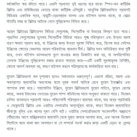
ঘর্ষণজনিত ক্ষয় ঘটাতে পারে। এগুলি প্রধানত দুই ধরনের হয়ে থাকে: স্পিন-অন কার্ট্রিজ
ফিল্টার এবং হাউজিংয়ের ভেতরে থাকা কার্ট্রিজ এলিমেন্ট। আধুনিক ফিল্টারগুলিতে প্রায়শই
মিডিয়ার একাধিক স্তর, অ্যান্টি-ড্রেনব্যাক ভালভ এবং বাইপাস ভালভ থাকে, যা কোল্ড
স্টার্টের সময় বা ফিল্টার আটকে গেলে লুব্রিকেশন নিশ্চিত করে।
অয়েল ফিল্টারের ফিল্টারেশন মিডিয়া সেলুলোজ, সিন্থেটিক বা উভয়ের মিশ্রণ হতে পারে।
প্রচলিত সেলুলোজের তুলনায় সিন্থেটিক মিডিয়া আরও সূক্ষ্ম পরিস্রাবণ এবং উন্নত ময়লা
ধারণ ক্ষমতা প্রদান করে, যা ইঞ্জিনের জন্য উন্নত সুরক্ষা নিশ্চিত করে, বিশেষ করে সেইসব
ইঞ্জিনের ক্ষেত্রে যেগুলোর অয়েল পরিবর্তনের ব্যবধান দীর্ঘ। ফিল্টার যখন অতিরিক্ত বাধা সৃষ্টি
করে, তখন বাইপাস ভালভগুলো খুলে যাওয়ার জন্য ডিজাইন করা হয়, যা অপরিশোধিত
তেলকে ইঞ্জিনের লুব্রিকেশন বজায় রাখতে সাহায্য করে—এটি একটি সুরক্ষামূলক বৈশিষ্ট্য,
কোনো আদর্শ অবস্থা নয়, কারণ বাইপাস করলে পরিস্রাবণের কার্যকারিতা কমে যায়।
ফুয়েল ফিল্টারগুলো কম দৃশ্যমান হলেও সমানভাবে গুরুত্বপূর্ণ। এগুলো মরিচা, ময়লা এবং
ক্ষয়প্রাপ্ত জ্বালানির অবশেষের মতো দূষক পদার্থ আটকে রেখে ফুয়েল ইনজেক্টর এবং
পাম্পকে রক্ষা করে। গ্যাসোলিন ইঞ্জিনে, ফুয়েল ফিল্টারগুলো ফুয়েল লাইনে, ফুয়েল রেলের
কাছে, অথবা ট্যাংকের ভেতরের ফুয়েল পাম্প মডিউলের সাথে সংযুক্ত থাকতে পারে। ডিজেল
চালিত যানবাহনে প্রায়শই আরও শক্তিশালী পরিস্রাবণ ব্যবস্থা থাকে, যার মধ্যে প্রাইমারি
ও সেকেন্ডারি ফিল্টার এবং ওয়াটার সেপারেটর অন্তর্ভুক্ত থাকে, কারণ ডিজেল জ্বালানিতে
জীবাণুর বৃদ্ধি এবং জলের দূষণ বেশি ঘটে। ওয়াটার সেপারেটরগুলো সংবেদনশীল যন্ত্রাংশে
পৌঁছানোর আগে যান্ত্রিকভাবে জ্বালানি থেকে মুক্ত জলকে আলাদা করে, এবং অনেক ডিজেল
সিস্টেমে জমে থাকা জল অপসারণ বা সে সম্পর্কে সতর্ক করার জন্য একটি ড্রেন বা সেন্সর
থাকে।