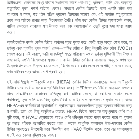
ফিল্টারগুলো, কেবিনের মধ্যে বাতাস সঞ্চালনের আগে পরাগরেণু, ধূলিকণা, কালি এবং অন্যান্য
বায়ুবাহিত দূষক পদার্থ আটকে ফেলে। সাধারণ কেবিন ফিল্টারটি হলো একটি ভাঁজ করা
কাগজের উপাদান, যার গঠন ইঞ্জিন প্যানেল ফিল্টারের মতোই এবং এটি সর্বোচ্চ বায়ুপ্রবাহের
চেয়ে কণা আটকে রাখার জন্য বিশেষভাবে তৈরি। ভাঁজ করা কেবিন ফিল্টার অ্যালার্জেন কমায়,
গাড়ির ভেতরের বাতাসের মান উন্নত করে এবং ড্যাশবোর্ড ও ভেন্টে ধুলো জমা হওয়া হ্রাস
করে।
অ্যাক্টিভেটেড কার্বন কেবিন ফিল্টার কার্বনের স্তর যুক্ত করে একটি নতুন মাত্রা যোগ করে, যা
দুর্গন্ধ এবং গ্যাসীয় দূষক পদার্থ, যেমন—গাড়ির ধোঁয়া ও কিছু উদ্বায়ী জৈব যৌগ (VOCs)
শোষণ করে। এই কারণে, ভারী যানজটপূর্ণ শহুরে পরিবেশে অথবা দুর্গন্ধ সৃষ্টিকারী শিল্প উৎসের
কাছাকাছি এগুলি বিশেষভাবে মূল্যবান। কার্বন ফিল্টার কেবিনের বাতাসের অনুভূত গুণমানকে
উল্লেখযোগ্যভাবে উন্নত করতে পারে, বিশেষ করে বারবার থেমে থেমে গাড়ি চালানোর সময়,
যখন বাইরের গন্ধ আরও বেশি প্রকট হয়।
হাই-এফিশিয়েন্সি পার্টিকুলেট এয়ার (HEPA) কেবিন ফিল্টার যানবাহনের জন্য পার্টিকুলেট
ফিল্টারেশনের সর্বোচ্চ স্তরকে প্রতিনিধিত্ব করে। HEPA-গ্রেড মিডিয়া অত্যন্ত দক্ষতার
সাথে সাবমাইক্রন আকারের অতিসূক্ষ্ম কণা আটকে ফেলে, যা কেবিনের বাতাস থেকে
পরাগরেণু, সূক্ষ্ম কালি এবং কিছু ব্যাকটেরিয়া ও ভাইরাসকে ব্যাপকভাবে হ্রাস করে। যদিও
HEPA-এর কার্যকারিতা অ্যালার্জি বা শ্বাসতন্ত্রের সংবেদনশীলতাযুক্ত ব্যবহারকারীদের জন্য
উপকারী, তবে এর কিছু অসুবিধাও রয়েছে: HEPA ফিল্টার সাধারণত বায়ুপ্রবাহে বেশি বাধা
সৃষ্টি করে, যা HVAC ব্লোয়ারকে আরও বেশি পরিশ্রম করতে বাধ্য করতে পারে বা কুয়াশা
দূর করার গতিকে প্রভাবিত করতে পারে। অনেক আধুনিক যানবাহনে উচ্চ-দক্ষতার কেবিন
ফিল্টার ব্যবহারের উপযোগী করে ডিজাইন করা HVAC সিস্টেম থাকে, তবে এর সামঞ্জস্যতা
যাচাই করে নেওয়া বুদ্ধিমানের কাজ।