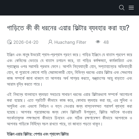
গাড়িতে কী কী ধরনের এয়ার ফিল্টার ব্যবহার করা হয়?
2026-04-20
Huachang Filter
48
ইঞ্জিন এবং মানুষ উভয়েই শ্বাস-প্রশ্বাস গ্রহণ করে। গাড়ির ইঞ্জিনে যে বাতাস প্রবেশ করে
এবং কেবিনের ভেতরে যে বাতাস চলাচল করে, তা গাড়ির কর্মক্ষমতা, কার্যকারিতা এবং
স্বাস্থ্যের ওপর সরাসরি প্রভাব ফেলে। আপনি নিত্যযাত্রী হোন, সপ্তাহান্তের অভিযাত্রী
হোন, বা পুরোনো কোনো গাড়ি মেরামতকারী হোন, বিভিন্ন ধরনের এয়ার ফিল্টার এবং সেগুলোর
কাজ সম্পর্কে জানা থাকলে তা আপনার অর্থ সাশ্রয় করতে, যন্ত্রাংশের আয়ু বাড়াতে এবং
আরাম বৃদ্ধি করতে পারে।
এই নিবন্ধে যানবাহনে ব্যবহৃত সবচেয়ে সাধারণ ধরনের এয়ার ফিল্টারগুলো সম্পর্কে আলোচনা
করা হয়েছে। এতে প্রতিটি কীভাবে কাজ করে, কোথায় ব্যবহার করা হয়, এর সুবিধা ও
অসুবিধা এবং এগুলো নির্বাচন ও যত্ন নেওয়ার জন্য বাস্তবসম্মত পরামর্শ ব্যাখ্যা করা
হয়েছে। আপনার প্রয়োজনের জন্য কোন ফিল্টারটি উপযুক্ত, ফিল্টার আটকে যাওয়ার
সতর্কতামূলক লক্ষণগুলো কীভাবে চিনবেন এবং সঠিক রক্ষণাবেক্ষণ কীভাবে আপনাকে ও
আপনার গাড়িকে নির্বিঘ্নে সচল রাখতে পারে, তা জানতে পড়তে থাকুন।
ইঞ্জিন এয়ার ফিল্টার: পেপার এবং প্যানেল ফিল্টার