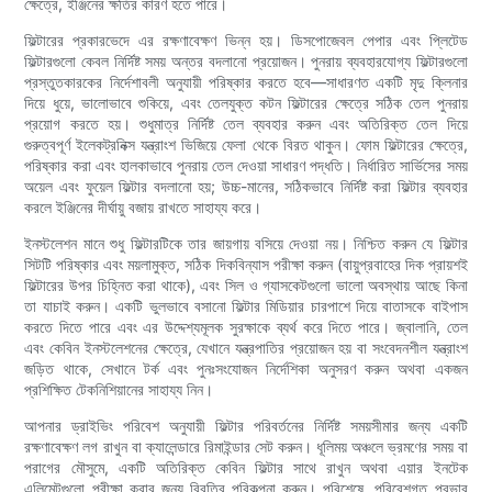
ক্ষেত্রে, ইঞ্জিনের ক্ষতির কারণ হতে পারে।
ফিল্টারের প্রকারভেদে এর রক্ষণাবেক্ষণ ভিন্ন হয়। ডিসপোজেবল পেপার এবং প্লিটেড
ফিল্টারগুলো কেবল নির্দিষ্ট সময় অন্তর বদলানো প্রয়োজন। পুনরায় ব্যবহারযোগ্য ফিল্টারগুলো
প্রস্তুতকারকের নির্দেশাবলী অনুযায়ী পরিষ্কার করতে হবে—সাধারণত একটি মৃদু ক্লিনার
দিয়ে ধুয়ে, ভালোভাবে শুকিয়ে, এবং তেলযুক্ত কটন ফিল্টারের ক্ষেত্রে সঠিক তেল পুনরায়
প্রয়োগ করতে হয়। শুধুমাত্র নির্দিষ্ট তেল ব্যবহার করুন এবং অতিরিক্ত তেল দিয়ে
গুরুত্বপূর্ণ ইলেকট্রনিক্স যন্ত্রাংশ ভিজিয়ে ফেলা থেকে বিরত থাকুন। ফোম ফিল্টারের ক্ষেত্রে,
পরিষ্কার করা এবং হালকাভাবে পুনরায় তেল দেওয়া সাধারণ পদ্ধতি। নির্ধারিত সার্ভিসের সময়
অয়েল এবং ফুয়েল ফিল্টার বদলানো হয়; উচ্চ-মানের, সঠিকভাবে নির্দিষ্ট করা ফিল্টার ব্যবহার
করলে ইঞ্জিনের দীর্ঘায়ু বজায় রাখতে সাহায্য করে।
ইনস্টলেশন মানে শুধু ফিল্টারটিকে তার জায়গায় বসিয়ে দেওয়া নয়। নিশ্চিত করুন যে ফিল্টার
সিটটি পরিষ্কার এবং ময়লামুক্ত, সঠিক দিকবিন্যাস পরীক্ষা করুন (বায়ুপ্রবাহের দিক প্রায়শই
ফিল্টারের উপর চিহ্নিত করা থাকে), এবং সিল ও গ্যাসকেটগুলো ভালো অবস্থায় আছে কিনা
তা যাচাই করুন। একটি ভুলভাবে বসানো ফিল্টার মিডিয়ার চারপাশে দিয়ে বাতাসকে বাইপাস
করতে দিতে পারে এবং এর উদ্দেশ্যমূলক সুরক্ষাকে ব্যর্থ করে দিতে পারে। জ্বালানি, তেল
এবং কেবিন ইনস্টলেশনের ক্ষেত্রে, যেখানে যন্ত্রপাতির প্রয়োজন হয় বা সংবেদনশীল যন্ত্রাংশ
জড়িত থাকে, সেখানে টর্ক এবং পুনঃসংযোজন নির্দেশিকা অনুসরণ করুন অথবা একজন
প্রশিক্ষিত টেকনিশিয়ানের সাহায্য নিন।
আপনার ড্রাইভিং পরিবেশ অনুযায়ী ফিল্টার পরিবর্তনের নির্দিষ্ট সময়সীমার জন্য একটি
রক্ষণাবেক্ষণ লগ রাখুন বা ক্যালেন্ডারে রিমাইন্ডার সেট করুন। ধূলিময় অঞ্চলে ভ্রমণের সময় বা
পরাগের মৌসুমে, একটি অতিরিক্ত কেবিন ফিল্টার সাথে রাখুন অথবা এয়ার ইনটেক
এলিমেন্টগুলো পরীক্ষা করার জন্য বিরতির পরিকল্পনা করুন। পরিশেষে, পরিবেশগত প্রভাব