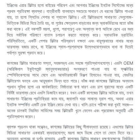
ইঞ্জিনের এয়ার ফিল্টার হলো বাইরের পরিবেশ এবং আপনার ইঞ্জিনের ইনটেক সিস্টেমের মধ্যে
প্রথম প্রতিরক্ষা ব্যবস্থা। যাত্রীবাহী যানবাহনে সবচেয়ে সাধারণ যে ধরনের ফিল্টার পাওয়া
যায়, তা হলো প্লিটেড পেপার বা প্যানেল ফিল্টার। এই ফিল্টারগুলো সাধারণত সেলুলোজ-
ভিত্তিক মিডিয়া দিয়ে তৈরি হয়, যা পৃষ্ঠের ক্ষেত্রফল বাড়ানোর জন্য অ্যাকর্ডিয়নের মতো ভাঁজ
করা থাকে। এই নকশাটি ময়লা, ধুলো, পরাগরেণু এবং অন্যান্য কণা আটকে রেখে এর মধ্য
দিয়ে সর্বাধিক পরিমাণে বাতাস চলাচল করতে সাহায্য করে। স্বাভাবিক ড্রাইভিং
পরিস্থিতিতে, একটি পেপার ফিল্টার পরিস্রাবণ দক্ষতা এবং বায়ুপ্রবাহের বাধার মধ্যে
ভারসাম্য বজায় রাখে, যা ইঞ্জিনের শ্বাস-প্রশ্বাসকে উল্লেখযোগ্যভাবে বাধা না দিয়েই
পর্যাপ্ত সুরক্ষা প্রদান করে।
কাগজের ফিল্টার সাধারণত সস্তা, সহজলভ্য এবং সহজে প্রতিস্থাপনযোগ্য। এগুলি OEM
(অরিজিনাল ইকুইপমেন্ট ম্যানুফ্যাকচারার) সংস্করণে পাওয়া যায় যা ফ্যাক্টরির
স্পেসিফিকেশনের সাথে মেলে এবং আফটারমার্কেট বিকল্প হিসাবেও পাওয়া যায়, যেগুলির
ফিল্টারেশন ঘনত্ব এবং আয়ুষ্কাল ভিন্ন হতে পারে। ভাঁজ করা কাগজের ফিল্টারের অন্যতম
প্রধান সুবিধা হলো এর কার্যকারিতা: নির্মাতারা কণা ধারণ এবং চাপ হ্রাসের মধ্যে একটি
নির্দিষ্ট ভারসাম্য রেখে এগুলি ডিজাইন করেন। যখন একটি কাগজের ফিল্টার আটকে যায়, তখন
সাধারণত ইঞ্জিনের প্রতিক্রিয়া কমে যায়, জ্বালানি খরচ সামান্য হ্রাস পায়, অথবা এয়ার
ইনটেক সম্পর্কিত একটি চেক ইঞ্জিন কোড দেখা যায়। খালি চোখে পরীক্ষা করা খুবই সহজ—
অনেক চালকই নিয়মিত সার্ভিসের সময় ফিল্টারটি খুলে ফেলেন এবং প্রয়োজন অনুযায়ী এটি
প্রতিস্থাপন করেন।
ব্যাপক প্রচলন থাকা সত্ত্বেও, কাগজের ফিল্টারের কিছু সীমাবদ্ধতা রয়েছে। এগুলোর ফিল্টার
মিডিয়া সাধারণত একবারই ব্যবহারযোগ্য; ময়লা জমে ভিজে গেলে তা ফেলে দিতে হয়।
অত্যন্ত ধুলোময় বা দুর্গম রাস্তায়, একটি কাগজের ফিল্টার সাধারণ রক্ষণাবেক্ষণের নির্ধারিত