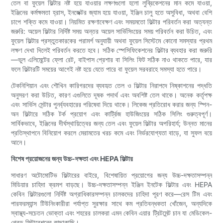
তেল বা ফুয়েল ফিল্টার নষ্ট হয়ে যাওয়ার লক্ষণগুলো হলো লুব্রিকেশনের মান কমে যাওয়া,
ইঞ্জিনের কর্মক্ষমতা হ্রাস, ইনজেক্টর জ্যাম হয়ে যাওয়া, ইঞ্জিন চালু হতে অসুবিধা, অথবা বেশি
চাপে শক্তি কমে যাওয়া। নিয়মিত রক্ষণাবেক্ষণ এবং সময়মতো ফিল্টার পরিবর্তন করা অত্যন্ত
জরুরি: অয়েল ফিল্টার নির্দিষ্ট সময় অন্তর অয়েল সার্ভিসিংয়ের সময় পরিবর্তন করা উচিত, এবং
ফুয়েল ফিল্টার প্রস্তুতকারকের পরামর্শ অনুযায়ী অথবা ফুয়েল সিস্টেমে কোনো সমস্যার প্রথম
লক্ষণ দেখা দিলেই পরিবর্তন করতে হবে। সঠিক স্পেসিফিকেশনের ফিল্টার ব্যবহার করা জরুরি
—ভুল এলিমেন্টের ফ্লো রেট, বাইপাস প্রেশার বা সিলিং ফিট সঠিক নাও থাকতে পারে, যার
ফলে ফিল্টারটি সময়ের আগেই নষ্ট হয়ে যেতে পারে বা ফুয়েল সরবরাহে সমস্যা হতে পারে।
টেকনিশিয়ান এবং শৌখিন কারিগরদের ব্যবহৃত তেল ও ফিল্টার নিরাপদে নিষ্কাশনের পদ্ধতি
অনুসরণ করা উচিত, কারণ এগুলিতে দূষক পদার্থ এবং অবশিষ্ট তেল থাকে। অনেক কর্তৃপক্ষ
এবং সার্ভিস সেন্টার পুনর্ব্যবহারের পরিষেবা দিয়ে থাকে। লিকেজ প্রতিরোধ করার জন্য স্পিন-
অন ফিল্টারে সঠিক টর্ক প্রয়োগ এবং কার্ট্রিজ হাউজিংয়ের সঠিক সিলিং গুরুত্বপূর্ণ।
সার্বিকভাবে, ইঞ্জিনের দীর্ঘস্থায়িত্বের জন্য তেল এবং ফুয়েল ফিল্টার অপরিহার্য; উন্নত মানের
প্রতিস্থাপনে বিনিয়োগ করলে মেরামতের খরচ কমে এবং নির্ভরযোগ্যতা বাড়ে, যা সুফল বয়ে
আনে।
বিশেষ প্রয়োজনের জন্য উচ্চ-দক্ষতা এবং HEPA ফিল্টার
সাধারণ অটোমোটিভ ফিল্টারের বাইরে, বিশেষায়িত প্রয়োগের জন্য উচ্চ-দক্ষতাসম্পন্ন
মিডিয়ার চাহিদা ক্রমশ বাড়ছে। উচ্চ-দক্ষতাসম্পন্ন ইঞ্জিন ইনটেক ফিল্টার এবং HEPA
কেবিন ফিল্টারগুলো নির্দিষ্ট অগ্রাধিকারসম্পন্ন চালকদের চাহিদা পূরণ করে—রেস টিম এবং
পারফরম্যান্স টিউনিংকারীরা পর্যাপ্ত সুরক্ষার সাথে কম প্রতিবন্ধকতা খোঁজেন, অন্যদিকে
স্বাস্থ্য-সচেতন ভোক্তা এবং শহরের চালকরা এমন কেবিন এয়ার ট্রিটমেন্ট চান যা মেডিকেল-
গ্রেড ফিল্টারেশনের কাছাকাছি।