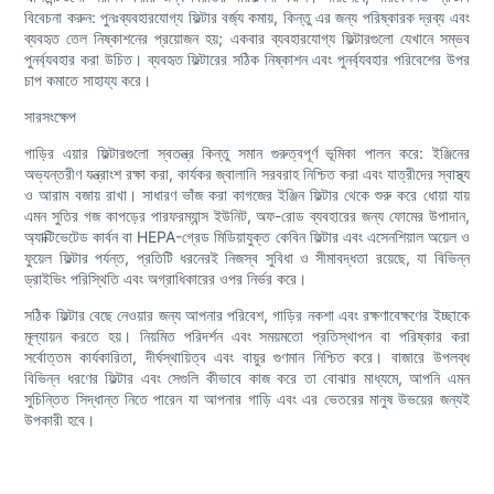
বিবেচনা করুন: পুনঃব্যবহারযোগ্য ফিল্টার বর্জ্য কমায়, কিন্তু এর জন্য পরিষ্কারক দ্রব্য এবং
ব্যবহৃত তেল নিষ্কাশনের প্রয়োজন হয়; একবার ব্যবহারযোগ্য ফিল্টারগুলো যেখানে সম্ভব
পুনর্ব্যবহার করা উচিত। ব্যবহৃত ফিল্টারের সঠিক নিষ্কাশন এবং পুনর্ব্যবহার পরিবেশের উপর
চাপ কমাতে সাহায্য করে।
সারসংক্ষেপ
গাড়ির এয়ার ফিল্টারগুলো স্বতন্ত্র কিন্তু সমান গুরুত্বপূর্ণ ভূমিকা পালন করে: ইঞ্জিনের
অভ্যন্তরীণ যন্ত্রাংশ রক্ষা করা, কার্যকর জ্বালানি সরবরাহ নিশ্চিত করা এবং যাত্রীদের স্বাস্থ্য
ও আরাম বজায় রাখা। সাধারণ ভাঁজ করা কাগজের ইঞ্জিন ফিল্টার থেকে শুরু করে ধোয়া যায়
এমন সুতির গজ কাপড়ের পারফরম্যান্স ইউনিট, অফ-রোড ব্যবহারের জন্য ফোমের উপাদান,
অ্যাক্টিভেটেড কার্বন বা HEPA-গ্রেড মিডিয়াযুক্ত কেবিন ফিল্টার এবং এসেনশিয়াল অয়েল ও
ফুয়েল ফিল্টার পর্যন্ত, প্রতিটি ধরনেরই নিজস্ব সুবিধা ও সীমাবদ্ধতা রয়েছে, যা বিভিন্ন
ড্রাইভিং পরিস্থিতি এবং অগ্রাধিকারের ওপর নির্ভর করে।
সঠিক ফিল্টার বেছে নেওয়ার জন্য আপনার পরিবেশ, গাড়ির নকশা এবং রক্ষণাবেক্ষণের ইচ্ছাকে
মূল্যায়ন করতে হয়। নিয়মিত পরিদর্শন এবং সময়মতো প্রতিস্থাপন বা পরিষ্কার করা
সর্বোত্তম কার্যকারিতা, দীর্ঘস্থায়িত্ব এবং বায়ুর গুণমান নিশ্চিত করে। বাজারে উপলব্ধ
বিভিন্ন ধরণের ফিল্টার এবং সেগুলি কীভাবে কাজ করে তা বোঝার মাধ্যমে, আপনি এমন
সুচিন্তিত সিদ্ধান্ত নিতে পারেন যা আপনার গাড়ি এবং এর ভেতরের মানুষ উভয়ের জন্যই
উপকারী হবে।