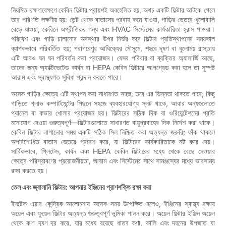
নিয়মিত রক্ষণাবেক্ষণে কেবিন ফিল্টার প্রায়শই অবহেলিত হয়, অথচ একটি ফিল্টার আটকে গেলে
তার পরিণতি লক্ষণীয় হয়: ভেন্ট থেকে বাতাসের প্রবাহ কমে যাওয়া, গাড়ির ভেতরে ধুলোবালি
বেড়ে যাওয়া, কেবিনে অপ্রীতিকর গন্ধ এবং HVAC সিস্টেমের কার্যকারিতা হ্রাস পাওয়া।
পরিবেশ এবং গাড়ি চালানোর অবস্থার উপর নির্ভর করে ফিল্টার প্রতিস্থাপনের সময়কাল
ব্যাপকভাবে পরিবর্তিত হয়; পরাগরেণুর আধিক্যের মৌসুমে, শহুরে দূষণ বা ধুলোময় রাস্তায়
এটি আরও ঘন ঘন পরিবর্তন করা প্রয়োজন। যেসব পরিবার বা ব্যক্তির অ্যালার্জি আছে,
তাদের জন্য অ্যাক্টিভেটেড কার্বন বা HEPA কেবিন ফিল্টারে আপগ্রেড করা হলে তা সুস্পষ্ট
আরাম এবং স্বাস্থ্যগত সুবিধা প্রদান করতে পারে।
অনেক গাড়ির ক্ষেত্রে এটি স্থাপন করা সাধারণত সহজ, তবে এর ভিন্নতা থাকতে পারে; কিছু
গাড়িতে গ্লাভ কম্পার্টমেন্টের পিছনে সহজে ব্যবহারযোগ্য স্লট থাকে, আবার অন্যগুলোতে
প্যানেল বা কভার খোলার প্রয়োজন হয়। ফিল্টারের সঠিক দিক বা ওরিয়েন্টেশনের প্রতি
মনোযোগ দেওয়া গুরুত্বপূর্ণ—ফিল্টারগুলোতে সাধারণত বায়ুপ্রবাহের দিক নির্দেশ করা থাকে।
কেবিন ফিল্টার লাগানোর সময় একটি সঠিক সিল নিশ্চিত করা অত্যন্ত জরুরি; ফাঁক থাকলে
অপরিশোধিত বাতাস ভেতরে প্রবেশ করে, যা ফিল্টারের কার্যকারিতাকে নষ্ট করে দেয়।
সার্বিকভাবে, প্লিটেড, কার্বন এবং HEPA কেবিন ফিল্টারের মধ্যে থেকে বেছে নেওয়ার
ক্ষেত্রে পরিস্রাবণের প্রয়োজনীয়তা, আরাম এবং সিস্টেমের সাথে সামঞ্জস্যের মধ্যে ভারসাম্য
রক্ষা করতে হয়।
তেল এবং জ্বালানি ফিল্টার: আপনার ইঞ্জিনের প্রাণশক্তি রক্ষা করা
ইনটেক এয়ার কেন্দ্রিক আলোচনায় অনেক সময় উপেক্ষিত হলেও, ইঞ্জিনের স্বাস্থ্য রক্ষায়
অয়েল এবং ফুয়েল ফিল্টার অত্যন্ত গুরুত্বপূর্ণ ভূমিকা পালন করে। অয়েল ফিল্টার ইঞ্জিন অয়েল
থেকে কণা দূষণ দূর করে, যার মধ্যে রয়েছে ধাতব কণা, কালি এবং দহনের উপজাত যা