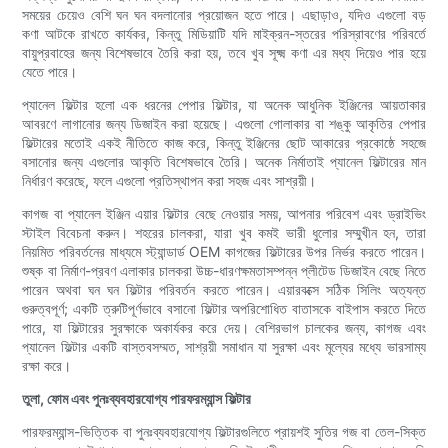
সময়ের চেয়েও বেশি ঘন ঘন বদলানোর প্রয়োজন হতে পারে। এছাড়াও, যদিও এগুলো বড়
কণা আটকে রাখতে কার্যকর, কিন্তু মিডিয়াটি যদি মাইক্রন-স্তরের পরিস্রাবণের পরিবর্তে
বায়ুপ্রবাহের জন্য বিশেষভাবে তৈরি করা হয়, তবে খুব সূক্ষ্ম কণা এর মধ্য দিয়েও পার হয়ে
যেতে পারে।
প্যানেল ফিল্টার হলো এক ধরনের পেপার ফিল্টার, যা অনেক আধুনিক ইঞ্জিনের আয়তাকার
আবরণে লাগানোর জন্য ডিজাইন করা হয়েছে। এগুলো গোলাকার বা শঙ্কু আকৃতির পেপার
ফিল্টারের মতোই একই নীতিতে কাজ করে, কিন্তু ইঞ্জিনের ছোট আকারের প্রকোষ্ঠে সহজে
বসানোর জন্য এগুলোর আকৃতি বিশেষভাবে তৈরি। অনেক নির্মাতাই প্যানেল ফিল্টারের মান
নির্ধারণ করেছে, ফলে এগুলো প্রতিস্থাপন করা সহজ এবং সাশ্রয়ী।
কাগজ বা প্যানেল ইঞ্জিন এয়ার ফিল্টার বেছে নেওয়ার সময়, আপনার পরিবেশ এবং ড্রাইভিং
স্টাইল বিবেচনা করুন। শহরের চালকরা, যারা খুব কমই ভারী ধুলোর সম্মুখীন হন, তারা
নিয়মিত পরিবর্তনের মাধ্যমে স্ট্যান্ডার্ড OEM কাগজের ফিল্টারের উপর নির্ভর করতে পারেন।
শুষ্ক বা নির্মাণ-প্রবণ এলাকার চালকরা উচ্চ-ধারণক্ষমতাসম্পন্ন প্লীটেড ডিজাইন বেছে নিতে
পারেন অথবা ঘন ঘন ফিল্টার পরিবর্তন করতে পারেন। এয়ারবক্সে সঠিক সিলিং অত্যন্ত
গুরুত্বপূর্ণ; একটি ত্রুটিপূর্ণভাবে বসানো ফিল্টার অপরিশোধিত বাতাসকে বাইপাস করতে দিতে
পারে, যা ফিল্টারের সুরক্ষাকে অকার্যকর করে দেয়। বেশিরভাগ চালকের জন্য, কাগজ এবং
প্যানেল ফিল্টার একটি বাস্তবসম্মত, সাশ্রয়ী সমাধান যা সুরক্ষা এবং মূল্যের মধ্যে ভারসাম্য
রক্ষা করে।
তুলা, ফোম এবং পুনঃব্যবহারযোগ্য পারফরম্যান্স ফিল্টার
পারফরম্যান্স-ভিত্তিক বা পুনঃব্যবহারযোগ্য ফিল্টারগুলিতে প্রায়শই সুতির গজ বা তেল-সিক্ত