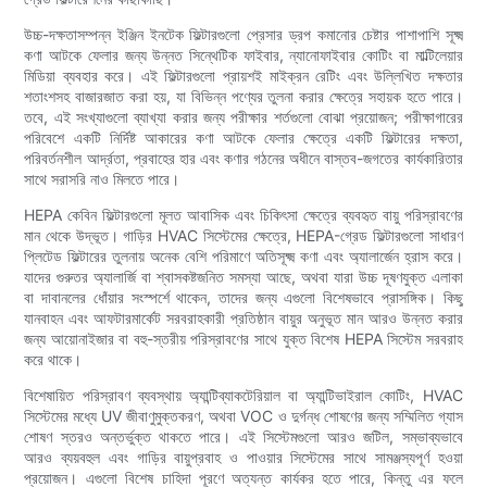
উচ্চ-দক্ষতাসম্পন্ন ইঞ্জিন ইনটেক ফিল্টারগুলো প্রেসার ড্রপ কমানোর চেষ্টার পাশাপাশি সূক্ষ্ম
কণা আটকে ফেলার জন্য উন্নত সিন্থেটিক ফাইবার, ন্যানোফাইবার কোটিং বা মাল্টিলেয়ার
মিডিয়া ব্যবহার করে। এই ফিল্টারগুলো প্রায়শই মাইক্রন রেটিং এবং উল্লিখিত দক্ষতার
শতাংশসহ বাজারজাত করা হয়, যা বিভিন্ন পণ্যের তুলনা করার ক্ষেত্রে সহায়ক হতে পারে।
তবে, এই সংখ্যাগুলো ব্যাখ্যা করার জন্য পরীক্ষার শর্তগুলো বোঝা প্রয়োজন; পরীক্ষাগারের
পরিবেশে একটি নির্দিষ্ট আকারের কণা আটকে ফেলার ক্ষেত্রে একটি ফিল্টারের দক্ষতা,
পরিবর্তনশীল আর্দ্রতা, প্রবাহের হার এবং কণার গঠনের অধীনে বাস্তব-জগতের কার্যকারিতার
সাথে সরাসরি নাও মিলতে পারে।
HEPA কেবিন ফিল্টারগুলো মূলত আবাসিক এবং চিকিৎসা ক্ষেত্রে ব্যবহৃত বায়ু পরিস্রাবণের
মান থেকে উদ্ভূত। গাড়ির HVAC সিস্টেমের ক্ষেত্রে, HEPA-গ্রেড ফিল্টারগুলো সাধারণ
প্লিটেড ফিল্টারের তুলনায় অনেক বেশি পরিমাণে অতিসূক্ষ্ম কণা এবং অ্যালার্জেন হ্রাস করে।
যাদের গুরুতর অ্যালার্জি বা শ্বাসকষ্টজনিত সমস্যা আছে, অথবা যারা উচ্চ দূষণযুক্ত এলাকা
বা দাবানলের ধোঁয়ার সংস্পর্শে থাকেন, তাদের জন্য এগুলো বিশেষভাবে প্রাসঙ্গিক। কিছু
যানবাহন এবং আফটারমার্কেট সরবরাহকারী প্রতিষ্ঠান বায়ুর অনুভূত মান আরও উন্নত করার
জন্য আয়োনাইজার বা বহু-স্তরীয় পরিস্রাবণের সাথে যুক্ত বিশেষ HEPA সিস্টেম সরবরাহ
করে থাকে।
বিশেষায়িত পরিস্রাবণ ব্যবস্থায় অ্যান্টিব্যাকটেরিয়াল বা অ্যান্টিভাইরাল কোটিং, HVAC
সিস্টেমের মধ্যে UV জীবাণুমুক্তকরণ, অথবা VOC ও দুর্গন্ধ শোষণের জন্য সম্মিলিত গ্যাস
শোষণ স্তরও অন্তর্ভুক্ত থাকতে পারে। এই সিস্টেমগুলো আরও জটিল, সম্ভাব্যভাবে
আরও ব্যয়বহুল এবং গাড়ির বায়ুপ্রবাহ ও পাওয়ার সিস্টেমের সাথে সামঞ্জস্যপূর্ণ হওয়া
প্রয়োজন। এগুলো বিশেষ চাহিদা পূরণে অত্যন্ত কার্যকর হতে পারে, কিন্তু এর ফলে