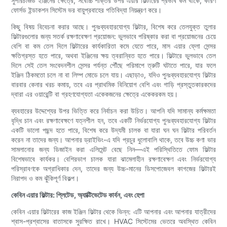
সুপারচার্জড ইঞ্জিনের ক্ষেত্রে, সর্বোচ্চ শক্তির উপর এয়ার ফিল্টারের প্রভাব কম থাকে, কারণ
ফোর্সড ইন্ডাকশন সিস্টেম ভর বায়ুপ্রবাহের গতিবিদ্যা নিয়ন্ত্রণ করে।
কিছু বিষয় বিবেচনা করার আছে। পুনঃব্যবহারযোগ্য ফিল্টার, বিশেষ করে তেলযুক্ত তুলার
ফিল্টারগুলোর জন্য সতর্ক রক্ষণাবেক্ষণ প্রয়োজন: ভুলভাবে পরিষ্কার করা বা প্রয়োজনের চেয়ে
বেশি বা কম তেল দিলে ফিল্টারের কার্যকারিতা কমে যেতে পারে, মাস এয়ার ফ্লো সেন্সর
ক্ষতিগ্রস্ত হতে পারে, অথবা ইঞ্জিনের ক্ষয় ত্বরান্বিত হতে পারে। ফিল্টারে ভুলভাবে তেল
দিলে সেই তেল সংবেদনশীল সেন্সর পর্যন্ত পৌঁছে পরিমাপে ত্রুটি ঘটাতে পারে, যার ফলে
ইঞ্জিন ঠিকমতো চলে না বা লিম্প মোডে চলে যায়। এছাড়াও, যদিও পুনঃব্যবহারযোগ্য ফিল্টার
বারবার কেনার খরচ কমায়, তবে এর প্রাথমিক বিনিয়োগ বেশি এবং গাড়ি প্রস্তুতকারকদের
দ্বারা এর ওয়ারেন্টি বা গ্রহণযোগ্যতা একেকজনের ক্ষেত্রে একেকরকম হয়।
ব্যবহারের উদ্দেশ্যের উপর ভিত্তি করে নির্বাচন করা উচিত। আপনি যদি সামান্য কর্মক্ষমতা
বৃদ্ধি চান এবং রক্ষণাবেক্ষণে যত্নশীল হন, তবে একটি নির্ভরযোগ্য পুনঃব্যবহারযোগ্য ফিল্টার
একটি ভালো পছন্দ হতে পারে, বিশেষ করে উদ্যমী চালক বা যারা ঘন ঘন ফিল্টার পরিবর্তন
করেন না তাদের জন্য। আপনার ড্রাইভিং-এ যদি প্রচুর ধুলোবালি থাকে, তবে উচ্চ কণা ভার
সামলানোর জন্য ডিজাইন করা এলিমেন্ট বেছে নিন—এই পরিস্থিতিতে ফোম ফিল্টার
বিশেষভাবে কার্যকর। বেশিরভাগ চালক যারা ঝামেলাহীন রক্ষণাবেক্ষণ এবং নির্ভরযোগ্য
পরিস্রাবণকে অগ্রাধিকার দেন, তাদের জন্য উচ্চ-মানের ডিসপোজেবল কাগজের ফিল্টারই
নিরাপদ ও কম ঝুঁকিপূর্ণ বিকল্প।
কেবিন এয়ার ফিল্টার: প্লিটেড, অ্যাক্টিভেটেড কার্বন, এবং হেপা
কেবিন এয়ার ফিল্টারের কাজ ইঞ্জিন ফিল্টার থেকে ভিন্ন: এটি আপনার এবং আপনার যাত্রীদের
শ্বাস-প্রশ্বাসের বাতাসকে সুরক্ষিত রাখে। HVAC সিস্টেমের ভেতরে অবস্থিত কেবিন