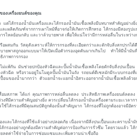
ัญของเครื่องยนต์ของคุณ
า แต่ไส้กรองน้ำมันเครื่องและไส้กรองน้ำมันเชื้อเพลิงมีบทบาทสำคัญอย่างยิ่
และผลิตภัณฑ์จากการเผาไหม้ที่อาจก่อให้เกิดการสึกหรอ ไส้กรองมีสองรูปแ
ันการไหลย้อนกลับ และวาล์วบายพาส เพื่อให้แน่ใจว่ามีการหล่อลื่นในระหว่า
ือผสมกัน วัสดุสังเคราะห์ให้การกรองที่ละเอียดกว่าและดักจับสิ่งสกปรกได้ด
์วบายพาสถูกออกแบบมาให้เปิดเมื่อตัวกรองอุดตันมากเกินไป ทำให้มีน้ำมันที่ไ
ิทธิภาพการกรอง
ม่แพ้กัน มันช่วยปกป้องหัวฉีดและปั๊มน้ำมันเชื้อเพลิงโดยดักจับสิ่งปนเปื้อน 
รางหัวฉีด หรือรวมอยู่ในโมดูลปั๊มน้ำมันในถัง รถยนต์ดีเซลมักมีระบบกรอง
นเปื้อนของน้ำมากกว่า ตัวแยกน้ำจะแยกน้ำอิสระออกจากน้ำมันเชื้อเพลิงด
ิงเสื่อมสภาพ ได้แก่ คุณภาพการหล่อลื่นลดลง ประสิทธิภาพเครื่องยนต์ลด
วงทีมีความสำคัญอย่างยิ่ง ควรเปลี่ยนไส้กรองน้ำมันเครื่องตามระยะเวลากา
้ไส้กรองที่มีคุณสมบัติถูกต้องนั้นสำคัญมาก ไส้กรองที่ไม่ถูกต้องอาจมีอ
ื่องและไส้กรองที่ใช้แล้วอย่างปลอดภัย เนื่องจากมีสิ่งปนเปื้อนและคราบน้ำ
กรองอย่างถูกต้องมีความสำคัญต่อการป้องกันการรั่วซึม โดยรวมแล้ว ไส้กรอ
ยลดค่าใช้จ่ายในการซ่อมแซมและเพิ่มความน่าเชื่อถือ