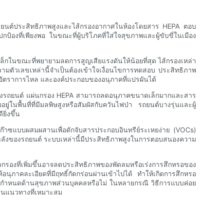
่องยนต์ประสิทธิภาพสูงและไส้กรองอากาศในห้องโดยสาร HEPA ตอบ
งที่เพียงพอ ในขณะที่ผู้บริโภคที่ใส่ใจสุขภาพและผู้ขับขี่ในเมือง
เล็กในขณะที่พยายามลดการสูญเสียแรงดันให้น้อยที่สุด ไส้กรองเหล่า
ามตัวเลขเหล่านี้จำเป็นต้องเข้าใจเงื่อนไขการทดสอบ ประสิทธิภาพ
 อัตราการไหล และองค์ประกอบของอนุภาคที่แปรผันได้
องรถยนต์ แผ่นกรอง HEPA สามารถลดอนุภาคขนาดเล็กมากและสาร
่ในพื้นที่ที่มีมลพิษสูงหรือสัมผัสกับควันไฟป่า รถยนต์บางรุ่นและผู้
ิ่งขึ้น
ับก๊าซแบบผสมผสานเพื่อดักจับสารประกอบอินทรีย์ระเหยง่าย (VOCs)
กำลังของรถยนต์ ระบบเหล่านี้มีประสิทธิภาพสูงในการตอบสนองความ
วกรองที่เพิ่มขึ้นอาจลดประสิทธิภาพของพัดลมหรือเร่งการสึกหรอของ
ุภาคละเอียดที่มีฤทธิ์กัดกร่อนผ่านเข้าไปได้ ทำให้เกิดการสึกหรอ
อกำหนดด้านสุขภาพส่วนบุคคลหรือไม่ ในหลายกรณี วิธีการแบบค่อย
ป็นแนวทางที่เหมาะสม