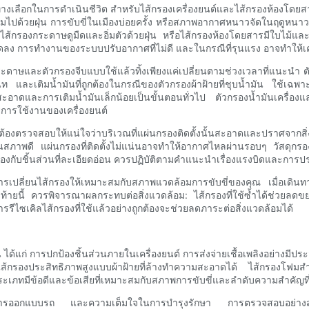
างเลือกในการดำเนินชีวิต สำหรับไส้กรองเครื่องยนต์และไส้กรองห้องโดยสาร
ด้วยฝุ่น การขับขี่ในเมืองบ่อยครั้ง หรือสภาพอากาศหนาวจัดในฤดูหนาว ล้วน
้กรองกระดาษดูมืดและอิ่มตัวด้วยฝุ่น หรือไส้กรองห้องโดยสารมีใบไม้และเ
่ลดลง การทำงานของระบบปรับอากาศที่ไม่ดี และในกรณีที่รุนแรง อาจทำให้เค
าษและตัวกรองจีบแบบใช้แล้วทิ้งเพียงแค่เปลี่ยนตามช่วงเวลาที่แนะนำ 
ละเติมน้ำมันที่ถูกต้องในกรณีของตัวกรองผ้าฝ้ายที่ชุบน้ำมัน ใช้เฉพาะน้ำม
ดและการเติมน้ำมันเล็กน้อยเป็นขั้นตอนทั่วไป ตัวกรองน้ำมันเครื่องและ
ยุการใช้งานของเครื่องยนต์
ต้องตรวจสอบให้แน่ใจว่าบริเวณที่แผ่นกรองติดตั้งนั้นสะอาดและปราศจาก
นสภาพดี แผ่นกรองที่ติดตั้งไม่แน่นอาจทำให้อากาศไหลผ่านรอบๆ วัสดุกร
กี่ยวข้องกับชิ้นส่วนที่ละเอียดอ่อน ควรปฏิบัติตามคำแนะนำเรื่องแรงบิดและก
รเปลี่ยนไส้กรองให้เหมาะสมกับสภาพแวดล้อมการขับขี่ของคุณ เมื่อเดินทางไป
ี้ ควรพิจารณาผลกระทบต่อสิ่งแวดล้อม: ไส้กรองที่ใช้ซ้ำได้ช่วยลดขยะ
ีไซเคิลไส้กรองที่ใช้แล้วอย่างถูกต้องจะช่วยลดภาระต่อสิ่งแวดล้อมได้
น ได้แก่ การปกป้องชิ้นส่วนภายในเครื่องยนต์ การส่งจ่ายเชื้อเพลิงอย่า
้กรองประสิทธิภาพสูงแบบผ้าฝ้ายที่ล้างทำความสะอาดได้ ไส้กรองโฟมสำห
ะประเภทมีข้อดีและข้อเสียที่เหมาะสมกับสภาพการขับขี่และลำดับความสำคัญที
 การออกแบบรถ และความเต็มใจในการบำรุงรักษา การตรวจสอบอย่างสม่ำ