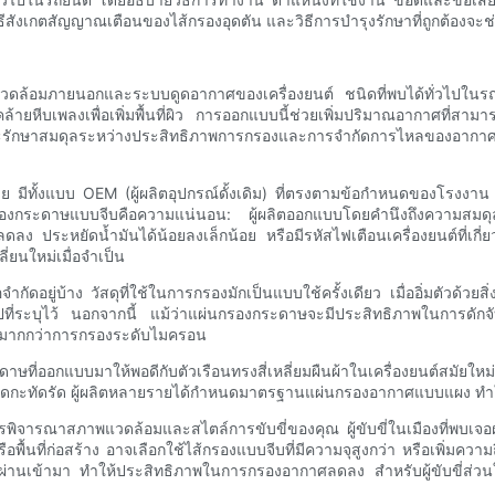
ธีสังเกตสัญญาณเตือนของไส้กรองอุดตัน และวิธีการบำรุงรักษาที่ถูกต้องจะ
แวดล้อมภายนอกและระบบดูดอากาศของเครื่องยนต์ ชนิดที่พบได้ทั่วไปในรถ
ล้ายหีบเพลงเพื่อเพิ่มพื้นที่ผิว การออกแบบนี้ช่วยเพิ่มปริมาณอากาศที่สา
ะรักษาสมดุลระหว่างประสิทธิภาพการกรองและการจำกัดการไหลของอากาศ ให้
ง่าย มีทั้งแบบ OEM (ผู้ผลิตอุปกรณ์ดั้งเดิม) ที่ตรงตามข้อกำหนดของโร
กรองกระดาษแบบจีบคือความแน่นอน: ผู้ผลิตออกแบบโดยคำนึงถึงความสมด
 ประหยัดน้ำมันได้น้อยลงเล็กน้อย หรือมีรหัสไฟเตือนเครื่องยนต์ที่เกี่
ยนใหม่เมื่อจำเป็น
ำกัดอยู่บ้าง วัสดุที่ใช้ในการกรองมักเป็นแบบใช้ครั้งเดียว เมื่ออิ่มตัวด้
ปที่ระบุไว้ นอกจากนี้ แม้ว่าแผ่นกรองกระดาษจะมีประสิทธิภาพในการดั
าศมากกว่าการกรองระดับไมครอน
ที่ออกแบบมาให้พอดีกับตัวเรือนทรงสี่เหลี่ยมผืนผ้าในเครื่องยนต์สมั
ขนาดกะทัดรัด ผู้ผลิตหลายรายได้กำหนดมาตรฐานแผ่นกรองอากาศแบบแผง ทำใ
รพิจารณาสภาพแวดล้อมและสไตล์การขับขี่ของคุณ ผู้ขับขี่ในเมืองที่พบเ
้งหรือพื้นที่ก่อสร้าง อาจเลือกใช้ไส้กรองแบบจีบที่มีความจุสูงกว่า หรือเพิ่
้กรองผ่านเข้ามา ทำให้ประสิทธิภาพในการกรองอากาศลดลง สำหรับผู้ขับขี่ส