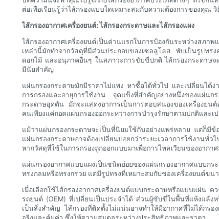
ต่อเพื่อเรียนรู้ว่าไส้กรองแบบใดเหมาะสมกับความต้องการของคุณ วิ
ไส้กรองอากาศเครื่องยนต์: ไส้กรองกระดาษและไส้กรองแผง
ไส้กรองอากาศเครื่องยนต์เป็นด่านแรกในการป้องกันระหว่างสภาพ
เหล่านี้มักทำจากวัสดุที่มีส่วนประกอบของเซลลูโลส พับเป็นรูปทรงค
ดอกไม้ และอนุภาคอื่นๆ ในสภาวะการขับขี่ปกติ ไส้กรองกระดาษจ
มีนัยสำคัญ
แผ่นกรองกระดาษมักมีราคาไม่แพง หาซื้อได้ทั่วไป และเปลี่ยนได้
การกรองและอายุการใช้งาน จุดแข็งที่สำคัญอย่างหนึ่งของแผ่น
กระดาษอุดตัน มักจะแสดงอาการเป็นการตอบสนองของเครื่องยนต์ลดลง
คนเพียงแค่ถอดแผ่นกรองออกระหว่างการบำรุงรักษาตามปกติและเปลี่
แม้ว่าแผ่นกรองกระดาษจะเป็นที่นิยมใช้กันอย่างแพร่หลาย แต่ก็มีข้อจ
แผ่นกรองกระดาษอาจต้องเปลี่ยนบ่อยกว่าระยะเวลาการใช้งานทั่วไ
หากวัสดุที่ใช้ในการกรองถูกออกแบบมาเพื่อการไหลเวียนของอาก
แผ่นกรองอากาศแบบแผงเป็นชนิดย่อยของแผ่นกรองอากาศแบบกระดาษ
ทรงกลมหรือทรงกรวย แต่มีรูปทรงที่เหมาะสมกับช่องเครื่องยนต์
เมื่อเลือกใช้ไส้กรองอากาศเครื่องยนต์แบบกระดาษหรือแบบแผ่น คว
รถยนต์ (OEM) ที่เปลี่ยนเป็นประจำได้ ส่วนผู้ขับขี่ในพื้นที่แห้งแล
เป็นสิ่งสำคัญ ไส้กรองที่ติดตั้งไม่แน่นอาจทำให้มีอากาศที่ไม่ได
จริงและคุ้มค่า ซึ่งให้ความสมดุลระหว่างประสิทธิภาพและราคา