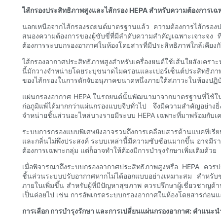
ไส้กรองประสิทธิภาพสูงและไส้กรอง HEPA สำหรับความต้องการเฉ
นอกเหนือจากไส้กรองรถยนต์มาตรฐานแล้ว ความต้องการไส้กรองปร
สนองความต้องการของผู้ขับขี่ที่มีลำดับความสำคัญเฉพาะเจาะจง ทีม
ต้องการระบบกรองอากาศในห้องโดยสารที่มีประสิทธิภาพใกล้เคียง
ไส้กรองอากาศประสิทธิภาพสูงสำหรับเครื่องยนต์ใช้เส้นใยสังเคราะห
นี้มักวางจำหน่ายโดยระบุขนาดไมครอนและเปอร์เซ็นต์ประสิทธิภาพ 
ของไส้กรองในการดักจับอนุภาคขนาดหนึ่งภายใต้สภาวะในห้องปฏิบั
แผ่นกรองอากาศ HEPA ในรถยนต์นั้นพัฒนามาจากมาตรฐานที่ใช
ก่อภูมิแพ้ได้มากกว่าแผ่นกรองแบบจีบทั่วไป จึงมีความสำคัญอย่างยิ่ง
จำหน่ายชิ้นส่วนอะไหล่บางรายมีระบบ HEPA เฉพาะที่มาพร้อมกับเคร
ระบบการกรองแบบพิเศษยังอาจรวมถึงการเคลือบสารต้านแบคทีเรียหรื
และกลิ่นไม่พึงประสงค์ ระบบเหล่านี้มีความซับซ้อนมากขึ้น อาจ
ต้องการเฉพาะกลุ่ม แต่ก็อาจทำให้ต้องมีการบำรุงรักษาเพิ่มเติมด้วย
เมื่อพิจารณาถึงระบบกรองอากาศประสิทธิภาพสูงหรือ HEPA ควรประเม
ชิ้นส่วนระบบปรับอากาศหากไม่ได้ออกแบบอย่างเหมาะสม สำหรับช่องร
ภายในเพิ่มขึ้น สำหรับผู้ที่มีปัญหาสุขภาพ ควรปรึกษาผู้เชี่
เป็นค่อยไป เช่น การอัพเกรดระบบกรองอากาศในห้องโดยสารก่อนแ
การเลือก การบำรุงรักษา และการเปลี่ยนแผ่นกรองอากาศ: คำแนะนำเ