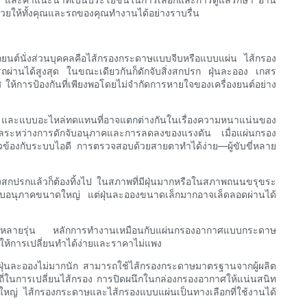
ช่วยให้ทั้งคุณและรถของคุณทำงานได้อย่างราบรื่น
ยนต์นั่งส่วนบุคคลคือไส้กรองกระดาษแบบจีบหรือแบบแผ่น ไส้กรอง
มารถผ่านได้สูงสุด ในขณะเดียวกันก็ดักจับสิ่งสกปรก ฝุ่นละออง เกสร
การป้องกันที่เพียงพอโดยไม่จำกัดการหายใจของเครื่องยนต์อย่าง
งงาน และแบบอะไหล่ทดแทนที่อาจแตกต่างกันในเรื่องความหนาแน่นของ
ุลระหว่างการดักจับอนุภาคและการลดลงของแรงดัน เมื่อแผ่นกรอง
ยวข้องกับระบบไอดี การตรวจสอบด้วยสายตาทำได้ง่าย—ผู้ขับขี่หลาย
วยสิ่งสกปรกแล้วก็ต้องทิ้งไป ในสภาพที่มีฝุ่นมากหรือในสภาพถนนขรุขระ
กจับอนุภาคขนาดใหญ่ แต่ฝุ่นละอองขนาดเล็กมากอาจเล็ดลอดผ่านได้
ยใหม่หลายรุ่น หลักการทำงานเหมือนกับแผ่นกรองอากาศแบบกระดาษ
ห้การเปลี่ยนทำได้ง่ายและราคาไม่แพง
จอฝุ่นละอองไม่มากนัก สามารถใช้ไส้กรองกระดาษมาตรฐานจากผู้ผลิต
มความถี่ในการเปลี่ยนไส้กรอง การปิดผนึกในกล่องกรองอากาศให้แน่นสนิท
่วนใหญ่ ไส้กรองกระดาษและไส้กรองแบบแผ่นเป็นทางเลือกที่ใช้งานได้