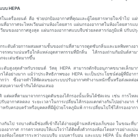
ละแบบ HEPA
นเครื่องยนต์ คือ ช่วยปกป้องอากาศที่คุณและผู้โดยสารหายใจเข้าไป แผ
 ก่อนที่อากาศจะไหลเวียนผ่านห้องโดยสาร แผ่นกรองอากาศในห้องโดยสารแบ
ไหลเวียนของอากาศสูงสุด แผ่นกรองอากาศแบบจีบช่วยลดสารก่อภูมิแพ้ ป
พอีกระดับด้วยการผสมผสานชั้นของถ่านที่สามารถดูดซับกลิ่นและมลพิษทา
ราจรหนาแน่นหรือใกล้แหล่งอุตสาหกรรมที่มีกลิ่น ไส้กรองถ่านกัมมันต์
อกจะเด่นชัดมากขึ้น
ะดับสูงสุดสำหรับรถยนต์ วัสดุ HEPA สามารถดักจับอนุภาคขนาดเล็กมากถ
่างมาก แม้ว่าประสิทธิภาพของ HEPA จะเป็นประโยชน์ต่อผู้ที่มีอาการแพ้
า ซึ่งอาจทำให้พัดลมของระบบปรับอากาศทำงานหนักขึ้นหรือส่งผลต่อควา
สอบความเข้ากันได้ก่อนเสมอ
 แต่ผลที่ตามมาจากการอุดตันของไส้กรองนั้นเห็นได้ชัดเจน เช่น การไ
รับอากาศลดลง ระยะเวลาในการเปลี่ยนไส้กรองแตกต่างกันไปอย่างมาก ขึ้
้น สำหรับครอบครัวหรือบุคคลที่มีผู้ป่วยโรคภูมิแพ้ การเปลี่ยนไปใช้ไส้ก
างกันไป รถบางคันมีช่องที่เข้าถึงได้ง่ายอยู่ด้านหลังช่องเก็บของ ในขณะ
งอากาศ การตรวจสอบให้แน่ใจว่าได้ติดตั้งตัวกรองห้องโดยสารอย่างแน่นหนา
วกรองห้องโดยสารระหว่างแบบจีบ แบบคาร์บอน และแบบ HEPA นั้น ต้องพ