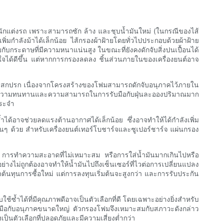
หมู่นักแต่งรถ เพราะสามารถซัก ล้าง และชุบน้ำมันใหม่ (ในกรณีของไส้
กำลังม้าได้เล็กน้อย ไส้กรองผ้าฝ้ายโดยทั่วไปประกอบด้วยผ้าฝ้าย
กับกระดาษที่มีความหนาแน่นสูง ในขณะที่ยังคงดักจับสิ่งปนเปื้อนได้
ได้ดีขึ้น แต่หากการกรองลดลง ชิ้นส่วนภายในของเครื่องยนต์อาจ
ะสิ่งสกปรก เนื่องจากโครงสร้างของโฟมสามารถดักจับอนุภาคไว้ภายใน
ด้านความทนทานและความสามารถในการรับมือกับฝุ่นละอองปริมาณมาก
ประจำ
ด้อาจช่วยลดแรงต้านอากาศได้เล็กน้อย ซึ่งอาจทำให้ได้กำลังเพิ่ม
อื่นๆ ด้วย สำหรับเครื่องยนต์เทอร์โบชาร์จและซูเปอร์ชาร์จ แผ่นกรอง
วัง การทำความสะอาดที่ไม่เหมาะสม หรือการใส่น้ำมันมากเกินไปหรือ
างไม่ถูกต้องอาจทำให้น้ำมันไปถึงเซ็นเซอร์ที่ไวต่อการเปลี่ยนแปลง
ดต้นทุนการซื้อใหม่ แต่การลงทุนเริ่มต้นจะสูงกว่า และการรับประกัน
ซ้ำได้ที่มีคุณภาพดีอาจเป็นตัวเลือกที่ดี โดยเฉพาะอย่างยิ่งสำหรับ
ื่อรับมือกับอนุภาคขนาดใหญ่ ตัวกรองโฟมจึงเหมาะสมกับสภาวะดังกล่าว
เป็นตัวเลือกที่ปลอดภัยและมีความเสี่ยงต่ำกว่า