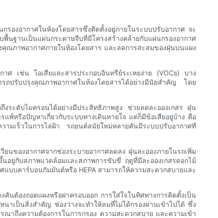
่นกรองอากาศในห้องโดยสารซึ่งติดตั้งอยู่ภายในระบบปรับอากาศ จะ
บพื้นฐานเป็นแผ่นกระดาษจีบที่มีโครงสร้างคล้ายกับแผ่นกรองอากาศ
รับปรุงคุณภาพอากาศภายในห้องโดยสาร และลดการสะสมของฝุ่นบนแผง
งอากาศ เช่น ไอเสียและสารประกอบอินทรีย์ระเหยง่าย (VOCs) บาง
สามารถปรับปรุงคุณภาพอากาศในห้องโดยสารได้อย่างมีนัยสำคัญ โดย
ึงระดับไมครอนได้อย่างมีประสิทธิภาพสูง ช่วยลดละอองเกสร ฝุ่น
หรือปัญหาเกี่ยวกับระบบทางเดินหายใจ แต่ก็มีข้อเสียอยู่บ้าง คือ
มเร็วในการไล่ฝ้า รถยนต์สมัยใหม่หลายคันมีระบบปรับอากาศที่
หลเวียนของอากาศจากช่องระบายอากาศลดลง ฝุ่นละอองภายในรถเพิ่ม
นอยู่กับสภาพแวดล้อมและสภาพการขับขี่ ฤดูที่มีละอองเกสรดอกไม้
รองอากาศแบบคาร์บอนกัมมันต์หรือ HEPA สามารถให้ความสะดวกสบายและ
ที่บางคันต้องถอดแผงหรือฝาครอบออก การใส่ใจในทิศทางการติดตั้งเป็น
เป็นสิ่งสำคัญ ช่องว่างจะทำให้ลมที่ไม่ได้กรองผ่านเข้าไปได้ ซึ่ง
ิจารณาถึงความต้องการในการกรอง ความสะดวกสบาย และความเข้า