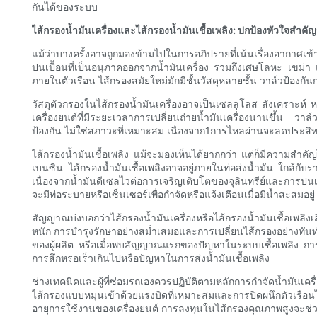
กันได้ของระบบ
ไส้กรองน้ำมันเครื่องและไส้กรองน้ำมันเชื้อเพลิง: ปกป้องหัวใจสำค
แม้ว่าบางครั้งอาจถูกมองข้ามไปในการอภิปรายที่เน้นเรื่องอากาศเข้
ปนเปื้อนที่เป็นอนุภาคออกจากน้ำมันเครื่อง รวมถึงเศษโลหะ เขม่า 
ภายในตัวเรือน ไส้กรองสมัยใหม่มักมีชั้นวัสดุหลายชั้น วาล์วป้องก
วัสดุตัวกรองในไส้กรองน้ำมันเครื่องอาจเป็นเซลลูโลส สังเคราะห์ หร
เครื่องยนต์ที่มีระยะเวลาการเปลี่ยนถ่ายน้ำมันเครื่องนานขึ้น วาล
ป้องกัน ไม่ใช่สภาวะที่เหมาะสม เนื่องจาก1การไหลผ่านจะลดประส
ไส้กรองน้ำมันเชื้อเพลิง แม้จะมองเห็นได้ยากกว่า แต่ก็มีความสำคัญไ
เบนซิน ไส้กรองน้ำมันเชื้อเพลิงอาจอยู่ภายในท่อส่งน้ำมัน ใกล้กับ
เนื่องจากน้ำมันดีเซลไวต่อการเจริญเติบโตของจุลินทรีย์และการป
จะมีท่อระบายหรือเซ็นเซอร์เพื่อกำจัดหรือแจ้งเตือนเมื่อมีน้ำสะสมอยู่
สัญญาณบ่งบอกว่าไส้กรองน้ำมันเครื่องหรือไส้กรองน้ำมันเชื้อเพล
หนัก การบำรุงรักษาอย่างสม่ำเสมอและการเปลี่ยนไส้กรองอย่างทันท่
ของผู้ผลิต หรือเมื่อพบสัญญาณแรกของปัญหาในระบบเชื้อเพลิง การใช
การสึกหรอเร็วเกินไปหรือปัญหาในการส่งน้ำมันเชื้อเพลิง
ช่างเทคนิคและผู้ที่ซ่อมรถเองควรปฏิบัติตามหลักการกำจัดน้ำมันเคร
ไส้กรองแบบหมุนเข้าด้วยแรงบิดที่เหมาะสมและการปิดผนึกตัวเรือนไส้
อายุการใช้งานของเครื่องยนต์ การลงทุนในไส้กรองคุณภาพสูงจะช่ว