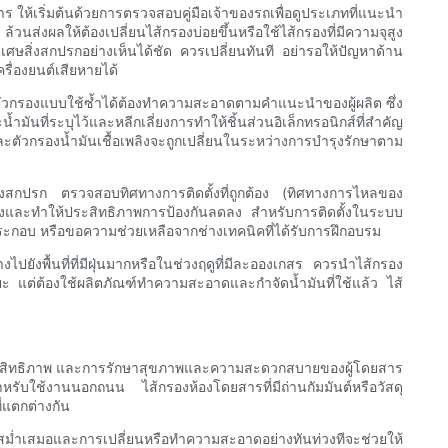
 ให้เริ่มต้นด้วยการตรวจสอบคู่มือเจ้าของรถเพื่อดูประเภทที่แนะนำ
ส่งผลให้ต้องเปลี่ยนไส้กรองบ่อยขึ้นหรือใช้ไส้กรองที่มีความจุสูง
ศษสิ่งสกปรกอย่างเห็นได้ชัด ควรเปลี่ยนทันที อย่ารอให้ปัญหาด้าน
รื่องยนต์เสียหายได้
ตัวกรองแบบใช้ซ้ำได้ต้องทำความสะอาดตามคำแนะนำของผู้ผลิต ซึ่ง
ันที่ระบุไว้และหลีกเลี่ยงการทำให้ชิ้นส่วนอิเล็กทรอนิกส์ที่สำคัญ
ตัวกรองน้ำมันเชื้อเพลิงจะถูกเปลี่ยนในระหว่างการบำรุงรักษาตาม
สิ่งสกปรก ตรวจสอบทิศทางการติดตั้งที่ถูกต้อง (ทิศทางการไหลของ
องและทำให้ประสิทธิภาพการป้องกันลดลง สำหรับการติดตั้งในระบบ
ารประกอบ หรือขอความช่วยเหลือจากช่างเทคนิคที่ได้รับการฝึกอบรม
ยังพื้นที่ที่มีฝุ่นมากหรือในช่วงฤดูที่มีละอองเกสร ควรนำไส้กรอง
 แต่ต้องใช้ผลิตภัณฑ์ทำความสะอาดและกำจัดน้ำมันที่ใช้แล้ว ไส้
งมีประสิทธิภาพ และการรักษาสุขภาพและความสะดวกสบายของผู้โดยสาร
รับใช้งานนอกถนน ไส้กรองห้องโดยสารที่มีถ่านกัมมันต์หรือวัสดุ
่แตกต่างกัน
เสมอและการเปลี่ยนหรือทำความสะอาดอย่างทันท่วงทีจะช่วยให้