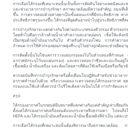
การเลือกไส้กรองที่เหมาะสมนั้นเป็นทั้งการตัดสินใจทางเทคนิคและท
และช่วงเวลาการบำรุงรักษา สภาพแวดล้อมมีความสำคัญ: ถนนที่เต็มไป
ขึ้น การตรวจสอบด้วยสายตาเป็นขั้นตอนแรกที่มีประสิทธิภาพ หากไส
ประสิทธิภาพรุนแรงขึ้น ไส้กรองที่อุดตันอาจนำไปสู่ประสิทธิภาพที
การบำรุงรักษาจะแตกต่างกันไปตามประเภทของตัวกรอง ตัวกรองกระด
โดยทั่วไปคือการล้างด้วยน้ำยาทำความสะอาดอ่อนๆ เช็ดให้แห้งสนิท แ
เปียกชุ่มด้วยน้ำมันมากเกินไป สำหรับตัวกรองโฟม การทำความสะอา
กำหนด การใช้ตัวกรองคุณภาพสูงที่ระบุไว้อย่างถูกต้องจะช่วยยืดอา
การติดตั้งนั้นไม่ใช่แค่การวางแผ่นกรองลงไปในตำแหน่งที่กำหนด 
อากาศมักระบุไว้บนแผ่นกรอง) และตรวจสอบว่าซีลและปะเก็นอยู่ใ
เชื้อเพลิง น้ำมันเครื่อง และห้องโดยสารที่ต้องใช้เครื่องมือหรือเ
ควรจดบันทึกการบำรุงรักษาหรือตั้งเตือนในปฏิทินสำหรับช่วงเวลากา
อากาศสำรองไปด้วย หรือวางแผนแวะตรวจสอบไส้กรองอากาศ สุดท้ายน
กรองแบบใช้แล้วทิ้งควรนำไปรีไซเคิลหากเป็นไปได้ การกำจัดและการร
สรุป
ไส้กรองอากาศในรถยนต์มีบทบาทที่แตกต่างกันแต่สำคัญเท่าเทียมกั
ตั้งแต่ไส้กรองอากาศเครื่องยนต์แบบกระดาษจีบธรรมดา ไปจนถึงไส
HEPA และไส้กรองน้ำมันเครื่องและน้ำมันเชื้อเพลิงที่จำเป็น แต่ล
การเลือกไส้กรองที่เหมาะสมนั้นต้องพิจารณาถึงสภาพแวดล้อม