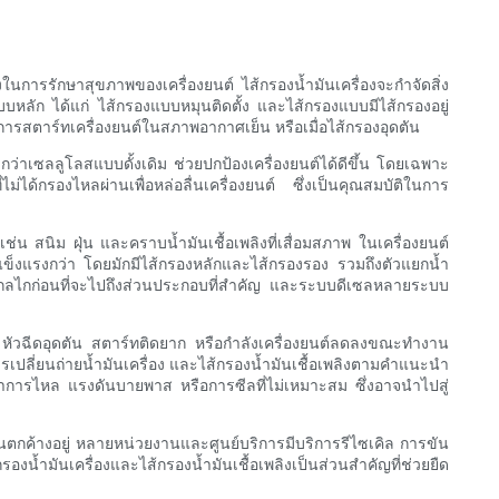
งในการรักษาสุขภาพของเครื่องยนต์ ไส้กรองน้ำมันเครื่องจะกำจัดสิ่ง
บบหลัก ได้แก่ ไส้กรองแบบหมุนติดตั้ง และไส้กรองแบบมีไส้กรองอยู่
งการสตาร์ทเครื่องยนต์ในสภาพอากาศเย็น หรือเมื่อไส้กรองอุดตัน
ีกว่าเซลลูโลสแบบดั้งเดิม ช่วยปกป้องเครื่องยนต์ได้ดีขึ้น โดยเฉพาะ
ม่ได้กรองไหลผ่านเพื่อหล่อลื่นเครื่องยนต์ ซึ่งเป็นคุณสมบัติในการ
เช่น สนิม ฝุ่น และคราบน้ำมันเชื้อเพลิงที่เสื่อมสภาพ ในเครื่องยนต์
ที่แข็งแรงกว่า โดยมักมีไส้กรองหลักและไส้กรองรอง รวมถึงตัวแยกน้ำ
้วยกลไกก่อนที่จะไปถึงส่วนประกอบที่สำคัญ และระบบดีเซลหลายระบบ
ลง หัวฉีดอุดตัน สตาร์ทติดยาก หรือกำลังเครื่องยนต์ลดลงขณะทำงาน
รเปลี่ยนถ่ายน้ำมันเครื่อง และไส้กรองน้ำมันเชื้อเพลิงตามคำแนะนำ
ัตราการไหล แรงดันบายพาส หรือการซีลที่ไม่เหมาะสม ซึ่งอาจนำไปสู่
มันตกค้างอยู่ หลายหน่วยงานและศูนย์บริการมีบริการรีไซเคิล การขัน
งน้ำมันเครื่องและไส้กรองน้ำมันเชื้อเพลิงเป็นส่วนสำคัญที่ช่วยยืด