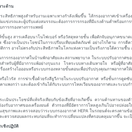
พาะด้าน
ะสิทธิภาพสูงสำหรับงานเฉพาะทางกำลังเพิ่มขึ้น ไส้กรองอากาศเข้าเครื
แข่งรถและผู้ปรับแต่งสมรรถนะต้องการการกรองที่มีแรงต้านต่ำพร้อมการปกป้อ
กับการกรองทางการแพทย์
์ขั้นสูง สารเคลือบนาโนไฟเบอร์ หรือวัสดุหลายชั้น เพื่อดักจับอนุภาคขนาด
ซึ่งอาจเป็นประโยชน์ในการเปรียบเทียบผลิตภัณฑ์ อย่างไรก็ตาม การตีคว
ติการ อาจไม่ตรงกับประสิทธิภาพในโลกแห่งความเป็นจริงภายใต้ความชื้น
้ในการกรองอากาศในบ้านพักอาศัยและสถานพยาบาล ในระบบปรับอากาศข
สำหรับผู้ที่มีอาการแพ้อย่างรุนแรง โรคระบบทางเดินหายใจ หรือผู้ที่อาศัยอยู
ื่องสร้างไอออนหรือระบบกรองหลายขั้นตอนเพื่อปรับปรุงคุณภาพอากาศให้ดีย
อไวรัส การฆ่าเชื้อด้วยรังสียูวีภายในระบบปรับอากาศ หรือชั้นการดูดซ
มีราคาแพงกว่า และต้องเข้ากันได้กับระบบการไหลเวียนของอากาศและระบบ
ินประโยชน์ที่แท้จริงเทียบกับข้อเสียที่อาจเกิดขึ้น ความต้านทานของตั
ับอากาศของเครื่องยนต์ ตัวกรองที่มีอัตราการไหลสูงเกินไปอาจปล่อยให้อน
ยวชาญด้านสุขภาพและตรวจสอบว่าระบบกรองอากาศ HEPA ในรถยนต์จะตรงตามข้
ละตรวจสอบผลกระทบก่อนที่จะทำการเปลี่ยนแปลงที่ครอบคลุมมากขึ้น จะเ
ชิงปฏิบัติ