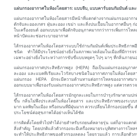
แผ่นกรองอากาศในห้องโดยสาร: แบบจีบ, แบบคาร์บอนกัมมันต์ แ
แผ่นกรองอากาศในห้องโดยสารมีหน้าที่แตกต่างจากแผ่นกรองอากาศใ
ดักจับละอองเกสร ฝุ่นละออง เขม่า และสิ่งปนเปื้อนในอากาศอื่นๆ
ในเครื่องยนต์ ออกแบบมาเพื่อดักจับอนุภาคมากกว่าการเพิ่มการ
หน้าปัดและช่องระบายอากาศ
ไส้กรองอากาศในห้องโดยสารแบบใช้ถ่านกัมมันต์เพิ่มประสิทธิภา
ชนิด ทำให้มีประโยชน์อย่างยิ่งในสภาพแวดล้อมในเมืองที่มีการจ
เฉพาะอย่างยิ่งในระหว่างการขับขี่แบบหยุดๆ ไปๆ มาๆ ที่กลิ่นภายน
แผ่นกรองอากาศประสิทธิภาพสูง (HEPA) ถือเป็นแผ่นกรองอนุภาคร
ละออง และแบคทีเรียและไวรัสบางชนิดในอากาศภายในห้องโดยสารได้อย
แผ่นกรอง HEPA มักจะมีความต้านทานต่อการไหลของอากาศมากกว่
ออกแบบมาเพื่อรองรับแผ่นกรองอากาศประสิทธิภาพสูง แต่ควรตรวจ
ไส้กรองอากาศในห้องโดยสารมักถูกละเลยในการบำรุงรักษาตามปกติ
ขึ้น กลิ่นไม่พึงประสงค์ในห้องโดยสาร และประสิทธิภาพของระบบป
มาก มลพิษในเมือง หรือถนนที่มีฝุ่นมาก ควรเปลี่ยนไส้กรองบ่อยขึ
ประโยชน์ต่อสุขภาพได้อย่างเห็นได้ชัด
การติดตั้งโดยทั่วไปทำได้ง่ายสำหรับรถยนต์หลายรุ่น แต่ก็อาจแตกต่
สิ่งสำคัญ โดยปกติแล้วตัวกรองจะมีเครื่องหมายระบุทิศทางการไหลขอ
จะทำให้ประสิทธิภาพของตัวกรองลดลง โดยรวมแล้ว การเลือกตั