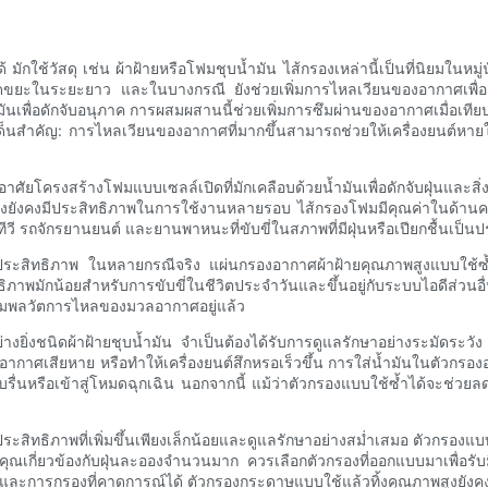
 มักใช้วัสดุ เช่น ผ้าฝ้ายหรือโฟมชุบน้ำมัน ไส้กรองเหล่านี้เป็นที่นิยมใน
ะในระยะยาว และในบางกรณี ยังช่วยเพิ่มการไหลเวียนของอากาศเพื่อเพิ่ม
เพื่อดักจับอนุภาค การผสมผสานนี้ช่วยเพิ่มการซึมผ่านของอากาศเมื่อเทียบ
ำคัญ: การไหลเวียนของอากาศที่มากขึ้นสามารถช่วยให้เครื่องยนต์หายใจ
อาศัยโครงสร้างโฟมแบบเซลล์เปิดที่มักเคลือบด้วยน้ำมันเพื่อดักจับฝุ่นแล
นี้จึงยังคงมีประสิทธิภาพในการใช้งานหลายรอบ ไส้กรองโฟมมีคุณค่าใน
วี รถจักรยานยนต์ และยานพาหนะที่ขับขี่ในสภาพที่มีฝุ่นหรือเปียกชื้นเป็น
มประสิทธิภาพ ในหลายกรณีจริง แผ่นกรองอากาศผ้าฝ้ายคุณภาพสูงแบบใช้ซ้ำไ
ะสิทธิภาพมักน้อยสำหรับการขับขี่ในชีวิตประจำวันและขึ้นอยู่กับระบบไอดีส่วน
คุมพลวัตการไหลของมวลอากาศอยู่แล้ว
่างยิ่งชนิดผ้าฝ้ายชุบน้ำมัน จำเป็นต้องได้รับการดูแลรักษาอย่างระมัดระ
าศเสียหาย หรือทำให้เครื่องยนต์สึกหรอเร็วขึ้น การใส่น้ำมันในตัวกรองอย่
ื่นหรือเข้าสู่โหมดฉุกเฉิน นอกจากนี้ แม้ว่าตัวกรองแบบใช้ซ้ำได้จะช่วยล
ธิภาพที่เพิ่มขึ้นเพียงเล็กน้อยและดูแลรักษาอย่างสม่ำเสมอ ตัวกรองแบบใช้
ขับขี่ของคุณเกี่ยวข้องกับฝุ่นละอองจำนวนมาก ควรเลือกตัวกรองที่ออกแบบมาเพ
งยากและการกรองที่คาดการณ์ได้ ตัวกรองกระดาษแบบใช้แล้วทิ้งคุณภาพสูงยังคง