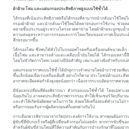
ผ้าฝ้าย โฟม และแผ่นกรองประสิทธิภาพสูงแบบใช้ซ้ำได้
ไส้กรองที่เน้นประสิทธิภาพหรือไส้กรองที่สามารถนำกลับมาใช้ใหม่ได้
กรองผ้าฝ้าย) และนำกลับมาใช้ใหม่ได้หลายรอบการใช้งาน ช่วยลดขย
หลายชั้นประกบอยู่ระหว่างโครงลวดตาข่าย โดยผ้าฝ้ายจะถูกชุบน้ำมัน
ความสมดุลระหว่างการกรองและการไหลเวียนของอากาศเป็นประเด็นส
สึกหรอมากขึ้น
ไส้กรองโฟม ซึ่งพบได้ทั่วไปในรถออฟโรดหรือเครื่องยนต์ขนาดเล็ก 
เนื้อโฟม และสามารถล้างและเคลือบน้ำมันใหม่ได้ ไส้กรองเหล่า
โดยไม่จำกัดการไหลเวงอย่างมีนัยสำคัญ เหมาะอย่างยิ่งสำหรับรถเอที
แผ่นกรองอากาศแบบใช้ซ้ำได้มักถูกวางจำหน่ายโดยอ้างว่าช่วยเพิ่
ขึ้นเล็กน้อยเมื่อเร่งเครื่องเต็มที่ อย่างไรก็ตาม ประโยชน์ด้านปร
อากาศจะมีผลต่อกำลังสูงสุดน้อยกว่า เนื่องจากระบบอัดอากาศควบ
มีข้อแลกเปลี่ยนที่ต้องพิจารณา ตัวกรองแบบใช้ซ้ำได้ โดยเฉพาะอย
น้อยเกินไป อาจลดประสิทธิภาพการกรอง ทำให้เซ็นเซอร์วัดปริมาณอาก
และทำให้เกิดข้อผิดพลาดในการวัด ส่งผลให้เครื่องยนต์ทำงานไม่ราบร
หรือการยอมรับจากผู้ผลิตรถยนต์ก็แตกต่างกันไป
การเลือกควรพิจารณาจากวัตถุประสงค์การใช้งาน หากคุณต้องการประสิท
ผู้ขับขี่ที่ขับรถเร็วหรือผู้ที่เปลี่ยนตัวกรองไม่บ่อยนัก หากการ
สำหรับผู้ขับขี่ส่วนใหญ่ที่ให้ความสำคัญกับการบำรุงรักษาที่ไม่ยุ่