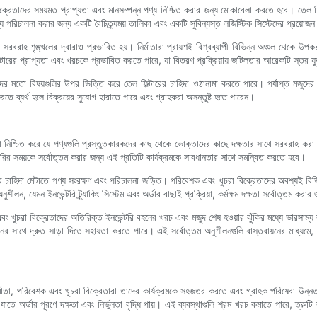
 বিক্রেতাদের সময়মত প্রাপ্যতা এবং মানসম্পন্ন পণ্য নিশ্চিত করার জন্য মোকাবেলা করতে হবে। তেল ফি
্য পরিচালনা করার জন্য একটি বৈচিত্র্যময় তালিকা এবং একটি সুবিন্যস্ত লজিস্টিক সিস্টেমের প্রয়োজন
পী সরবরাহ শৃঙ্খলের দ্বারাও প্রভাবিত হয়। নির্মাতারা প্রায়শই বিশ্বব্যাপী বিভিন্ন অঞ্চল থেকে 
ফিল্টারের প্রাপ্যতা এবং খরচকে প্রভাবিত করতে পারে, যা বিতরণ প্রক্রিয়ায় জটিলতার আরেকটি স্তর 
ছন্দের মতো বিষয়গুলির উপর ভিত্তি করে তেল ফিল্টারের চাহিদা ওঠানামা করতে পারে। পর্যাপ্ত মজু
তে ব্যর্থ হলে বিক্রয়ের সুযোগ হারাতে পারে এবং গ্রাহকরা অসন্তুষ্ট হতে পারেন।
 যা নিশ্চিত করে যে পণ্যগুলি প্রস্তুতকারকদের কাছ থেকে ভোক্তাদের কাছে দক্ষতার সাথে সরবরাহ করা 
ারির সময়কে সর্বোত্তম করার জন্য এই প্রতিটি কার্যক্রমকে সাবধানতার সাথে সমন্বিত করতে হবে।
ের চাহিদা মেটাতে পণ্য সংরক্ষণ এবং পরিচালনা জড়িত। পরিবেশক এবং খুচরা বিক্রেতাদের অবশ্যই বিভি
লন, যেমন ইনভেন্টরি ট্র্যাকিং সিস্টেম এবং অর্ডার বাছাই প্রক্রিয়া, কর্মক্ষম দক্ষতা সর্বোত্তম করার
বং খুচরা বিক্রেতাদের অতিরিক্ত ইনভেন্টরি বহনের খরচ এবং মজুদ শেষ হওয়ার ঝুঁকির মধ্যে ভারসাম্য ব
নের সাথে দ্রুত সাড়া দিতে সহায়তা করতে পারে। এই সর্বোত্তম অনুশীলনগুলি বাস্তবায়নের মাধ্যমে, 
্মাতা, পরিবেশক এবং খুচরা বিক্রেতারা তাদের কার্যক্রমকে সহজতর করতে এবং গ্রাহক পরিষেবা উন্নত ক
, যাতে অর্ডার পূরণে দক্ষতা এবং নির্ভুলতা বৃদ্ধি পায়। এই ব্যবস্থাগুলি শ্রম খরচ কমাতে পারে, ত্রুট