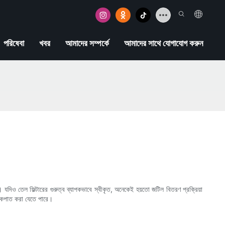
পরিষেবা
খবর
আমাদের সম্পর্কে
আমাদের সাথে যোগাযোগ করুন
়। যদিও তেল ফিল্টারের গুরুত্ব ব্যাপকভাবে স্বীকৃত, অনেকেই হয়তো জটিল বিতরণ প্রক্রিয়া
আলোকপাত করা যেতে পারে।