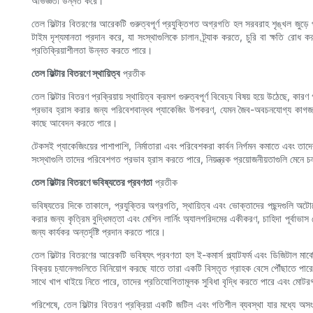
অভিজ্ঞতা উন্নত করে।
তেল ফিল্টার বিতরণের আরেকটি গুরুত্বপূর্ণ প্রযুক্তিগত অগ্রগতি হল সরবরাহ শৃঙ্খল জুড়ে 
টাইম দৃশ্যমানতা প্রদান করে, যা সংস্থাগুলিকে চালান ট্র্যাক করতে, চুরি বা ক্ষতি রোধ
প্রতিক্রিয়াশীলতা উন্নত করতে পারে।
তেল ফিল্টার বিতরণে স্থায়িত্ব
প্রতীক
তেল ফিল্টার বিতরণ প্রক্রিয়ায় স্থায়িত্ব ক্রমশ গুরুত্বপূর্ণ বিবেচ্য বিষয় হয়ে উঠেছে, 
প্রভাব হ্রাস করার জন্য পরিবেশবান্ধব প্যাকেজিং উপকরণ, যেমন জৈব-অবচনযোগ্য কাগজ এবং
কাছে আবেদন করতে পারে।
টেকসই প্যাকেজিংয়ের পাশাপাশি, নির্মাতারা এবং পরিবেশকরা কার্বন নির্গমন কমাতে এবং ত
সংস্থাগুলি তাদের পরিবেশগত প্রভাব হ্রাস করতে পারে, নিয়ন্ত্রক প্রয়োজনীয়তাগুলি মেনে
তেল ফিল্টার বিতরণে ভবিষ্যতের প্রবণতা
প্রতীক
ভবিষ্যতের দিকে তাকালে, প্রযুক্তির অগ্রগতি, স্থায়িত্ব এবং ভোক্তাদের পছন্দগুলি অট
করার জন্য কৃত্রিম বুদ্ধিমত্তা এবং মেশিন লার্নিং অ্যালগরিদমের একীকরণ, চাহিদা পূর্বাভ
জন্য কার্যকর অন্তর্দৃষ্টি প্রদান করতে পারে।
তেল ফিল্টার বিতরণের আরেকটি ভবিষ্যৎ প্রবণতা হল ই-কমার্স প্ল্যাটফর্ম এবং ডিজিটাল মার্
বিক্রয় চ্যানেলগুলিতে বিনিয়োগ করছে যাতে তারা একটি বিস্তৃত গ্রাহক বেসে পৌঁছাতে পা
সাথে খাপ খাইয়ে নিতে পারে, তাদের প্রতিযোগিতামূলক সুবিধা বৃদ্ধি করতে পারে এবং মোটরগ
পরিশেষে, তেল ফিল্টার বিতরণ প্রক্রিয়া একটি জটিল এবং গতিশীল ব্যবস্থা যার মধ্যে অসংখ