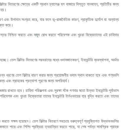
ল্টার বিতরণের ক্ষেত্রে একটি প্রধান চ্যালেঞ্জ হল বাজারে বিস্তৃত যানবাহন, প্রতিটির জন্য
 হয়।
উপকরণ এবং উপাদান সংগ্রহ করে, যার ফলে ভূ-রাজনৈতিক কারণ, প্রাকৃতিক দুর্যোগ বা অন্যান্য
যুক্ত করে।
দের স্তর নিশ্চিত করতে এবং মজুদ রোধ করতে পরিবেশক এবং খুচরা বিক্রেতাদের এই চাহিদার
হচ্ছে। তেল ফিল্টার বিতরণের সরবরাহের মধ্যে গুদামজাতকরণ, ইনভেন্টরি ব্যবস্থাপনা, অর্ডার
ন্ন ধরণের তেল ফিল্টার ধারণ করার জন্য প্রয়োজনীয় গুদাম স্থান থাকতে হবে এবং পণ্যগুলি
 জন্য এবং গ্রাহকের প্রত্যাশা পূরণের জন্য অপরিহার্য।
জায় রাখতে হবে। চাহিদা পরিকল্পনা এবং সুরক্ষা স্টক গণনার মতো উন্নত ইনভেন্টরি পূর্বাভাস
পরিবেশক এবং খুচরা বিক্রেতারা তাদের ইনভেন্টরি টার্নওভারের হার বৃদ্ধি করতে এবং তাদের
রতে সক্ষম হয়েছেন। তেল ফিল্টার বিতরণে সবচেয়ে গুরুত্বপূর্ণ প্রযুক্তিগত উদ্ভাবনগুলির
ি কমাতে পারে এবং শিপিং প্রক্রিয়া ত্বরান্বিত করতে পারে, যা শেষ পর্যন্ত সামগ্রিক গ্রাহক