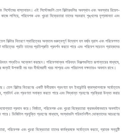
িং সিস্টেমের বাস্তবায়ন। এই সিস্টেমগুলি তেল ফিল্টারগুলির অবস্থান এবং অবস্থার রিয়েল-
কে কাজে লাগিয়ে, পরিবেশক এবং খুচরা বিক্রেতারা তাদের সরবরাহ শৃঙ্খলের দৃশ্যমানতা এবং
 তেল ফিল্টার বিতরণে স্থায়িত্বের অন্যতম গুরুত্বপূর্ণ উদ্যোগ হল বর্জ্য হ্রাস এবং পরিবেশগত
 দায়িত্বের প্রতি তাদের প্রতিশ্রুতি প্রদর্শন করতে পারে এবং পরিবেশ সচেতন গ্রাহকদের
পরিবহন পদ্ধতিও অন্বেষণ করছেন। পরিবেশবান্ধব পরিবহন বিকল্পগুলিতে রূপান্তরের মাধ্যমে,
 জন্যই উপকারী নয় বরং দীর্ঘমেয়াদী খরচ সাশ্রয় এবং পরিচালনা দক্ষতায়ও অবদান রাখে।
ে। তেল ফিল্টার বিতরণের একটি উদীয়মান প্রবণতা হল ইনভেন্টরি ব্যবস্থাপনাকে সর্বোত্তম
, প্যাটার্ন এবং প্রবণতা সনাক্ত করতে পারে এবং সিদ্ধান্ত গ্রহণের প্রক্রিয়া উন্নত করার
সেসযোগ্যতা প্রদান করে। নির্মাতা, পরিবেশক এবং খুচরা বিক্রেতারা ক্রমবর্ধমানভাবে অনলাইন
ে পারে। ডিজিটাল প্রযুক্তি গ্রহণের মাধ্যমে, সংস্থাগুলি পরিবর্তনশীল ভোক্তাদের আচরণের
রা, পরিবেশক এবং খুচরা বিক্রেতারা তাদের কার্যক্রমকে সর্বোত্তম করতে, গ্রাহক সন্তুষ্টি