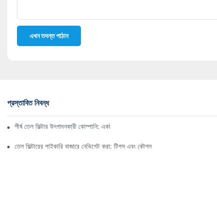
এখন তদন্ত পাঠান
প্রস্তাবিত নিবন্ধ
শীর্ষ তেল ফিল্টার উৎপাদনকারী কোম্পানি: একটি বিস্তৃত সারসংক্ষেপ
তেল ফিল্টারের পাইকারি বাজারে নেভিগেট করা: টিপস এবং কৌশল