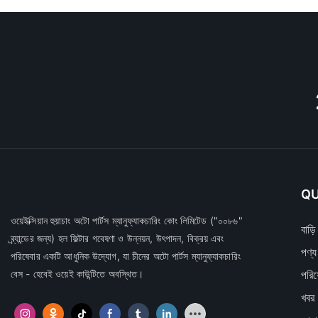
QU
ওয়েইক্সিয়ান হুয়াচাং অটো পার্টস ম্যানুফ্যাকচারিং কোং লিমিটেড
("০০৮৬"
বাড়ি
ব্র্যান্ডের জন্য) হল ফিল্টার গবেষণা ও উন্নয়ন, উৎপাদন, বিক্রয় এবং
পণ্য
পরিষেবার একটি আধুনিক উদ্যোগ, যা চীনের অটো পার্টস ম্যানুফ্যাকচারিং
বেস - হেবেই ওয়েই কাউন্টিতে অবস্থিত।
পরিষ
খবর