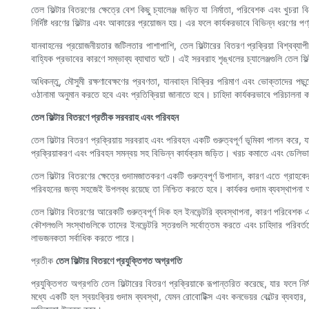
তেল ফিল্টার বিতরণের ক্ষেত্রে বেশ কিছু চ্যালেঞ্জ জড়িত যা নির্মাতা, পরিবেশক এবং খুচরা
নির্দিষ্ট ধরণের ফিল্টার এবং আকারের প্রয়োজন হয়। এর ফলে কার্যকরভাবে বিভিন্ন ধরণের পণ
যানবাহনের প্রয়োজনীয়তার জটিলতার পাশাপাশি, তেল ফিল্টারের বিতরণ প্রক্রিয়া বিশ্বব্যা
বাহ্যিক প্রভাবের কারণে সম্ভাব্য ব্যাঘাত ঘটে। এই সরবরাহ শৃঙ্খলের চ্যালেঞ্জগুলি তেল 
অধিকন্তু, মৌসুমী রক্ষণাবেক্ষণের প্রবণতা, যানবাহন বিক্রির পরিমাণ এবং ভোক্তাদের প
ওঠানামা অনুমান করতে হবে এবং প্রতিক্রিয়া জানাতে হবে। চাহিদা কার্যকরভাবে পরিচালনা কর
তেল ফিল্টার বিতরণে প্রতীক সরবরাহ এবং পরিবহন
তেল ফিল্টার বিতরণ প্রক্রিয়ায় সরবরাহ এবং পরিবহন একটি গুরুত্বপূর্ণ ভূমিকা পালন করে,
প্রক্রিয়াকরণ এবং পরিবহন সমন্বয় সহ বিভিন্ন কার্যক্রম জড়িত। খরচ কমাতে এবং ডেলিভ
তেল ফিল্টার বিতরণের ক্ষেত্রে গুদামজাতকরণ একটি গুরুত্বপূর্ণ উপাদান, কারণ এতে গ্রাহক
পরিবহনের জন্য সহজেই উপলব্ধ রয়েছে তা নিশ্চিত করতে হবে। কার্যকর গুদাম ব্যবস্থাপনা অনুশী
তেল ফিল্টার বিতরণের আরেকটি গুরুত্বপূর্ণ দিক হল ইনভেন্টরি ব্যবস্থাপনা, কারণ পরিবেশক এ
কৌশলগুলি সংস্থাগুলিকে তাদের ইনভেন্টরি স্তরগুলি সর্বোত্তম করতে এবং চাহিদার পরিবর্ত
লাভজনকতা সর্বাধিক করতে পারে।
প্রতীক
তেল ফিল্টার বিতরণে প্রযুক্তিগত অগ্রগতি
প্রযুক্তিগত অগ্রগতি তেল ফিল্টারের বিতরণ প্রক্রিয়াকে রূপান্তরিত করেছে, যার ফলে নির
মধ্যে একটি হল স্বয়ংক্রিয় গুদাম ব্যবস্থা, যেমন রোবোটিক্স এবং কনভেয়র বেল্টের ব্যবহার