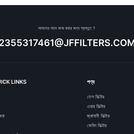
আমাদের সাথে কাজ করার জন্য প্রস্তুত？
2355317461@JFFILTERS.CO
ICK LINKS
পণ্য
তেল ফিল্টার
এয়ার ফিল্টার
েবা
জ্বালানী ফিল্টার
কেবিন ফিল্টার