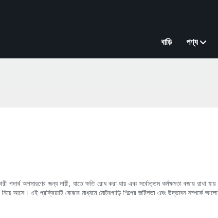
বাড়ি
পণ্য
ী পদার্থ অপসারণের জন্য দায়ী, যাতে ক্ষতি রোধ করা যায় এবং সর্বোত্তম কর্মক্ষমতা বজায় রাখা যায
াছে নিয়ে আসে। এই প্রক্রিয়াটি বোঝার মাধ্যমে মোটরগাড়ি শিল্পের জটিলতা এবং উদ্ভাবন সম্পর্কে 