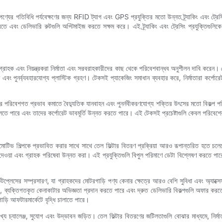
পণ্যের গতিবিধি পর্যবেক্ষণের জন্য RFID ট্যাগ এবং GPS প্রযুক্তির মতো উন্নত ট্র্যাকিং এবং ট্রেস
 করতে এবং ডেলিভারি রুটগুলি অপ্টিমাইজ করতে সক্ষম করে। এই ট্র্যাকিং এবং ট্রেসিং প্রযুক্তিগুলি
কারণ গ্রাহক এবং নিয়ন্ত্রকরা নির্মাতা এবং সরবরাহকারীদের কাছ থেকে পরিবেশবান্ধব অনুশীলন দাবি করেন।
 পুনর্ব্যবহারযোগ্য প্লাস্টিক গ্রহণ। টেকসই প্যাকেজিং সমাধান ব্যবহার করে, নির্মাতারা কর্পোরেট
াদের পরিবেশগত প্রভাব কমাতে বৈদ্যুতিক যানবাহন এবং পুনর্নবীকরণযোগ্য শক্তির উৎসের মতো বিকল্প 
 চলতে পারে এবং তাদের কর্পোরেট ভাবমূর্তি উন্নত করতে পারে। এই টেকসই প্রচেষ্টাগুলি কেবল পরিবেশের
োমোটিভ শিল্পকে প্রভাবিত করার সাথে সাথে তেল ফিল্টার বিতরণ প্রক্রিয়া আরও রূপান্তরিত হতে চলেছ
াস দেওয়া এবং গ্রাহক পরিষেবা উন্নত করা। এই প্রযুক্তিগুলি বিপুল পরিমাণে ডেটা বিশ্লেষণ করতে পারে
কেটপ্লেসের সম্প্রসারণ, যা গ্রাহকদের মোটরগাড়ি পণ্য কেনার ক্ষেত্রে আরও বেশি সুবিধা এবং অ্যাক্
রে, ব্যক্তিগতকৃত কেনাকাটার অভিজ্ঞতা প্রদান করতে পারে এবং দ্রুত ডেলিভারি বিকল্পগুলি অফার করত
াড়ি আফটারমার্কেটে বৃদ্ধি চালাতে পারে।
্য চ্যালেঞ্জ, সুযোগ এবং উদ্ভাবন জড়িত। তেল ফিল্টার বিতরণের জটিলতাগুলি বোঝার মাধ্যমে, নির্মাতা