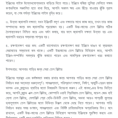
ইঞ্জিনের লাইফ উল্লেখযোগ্যভাবে বাড়িয়ে দিতে পারে। ইঞ্জিনে ঘষিয়া তুলিয়া ফেলিতে সক্ষম
কণাগুলিকে সঞ্চালিত হতে বাধা দিয়ে, আপনি অকাল ক্ষয় এবং ছিঁড়ে যাওয়ার ঝুঁকি হ্রাস
করেন, যা শেষ পর্যন্ত ইঞ্জিনের লাইফ বৃদ্ধি করে।
৩. উন্নত জ্বালানি দক্ষতা: যখন ইঞ্জিনটি মসৃণ এবং দক্ষতার সাথে কাজ করে, তখন তার কাজ
সম্পাদনের জন্য কম জ্বালানির প্রয়োজন হয়। একটি উচ্চ-মানের তেল ফিল্টার সঠিক
তৈলাক্তকরণ নিশ্চিত করে এবং ঘর্ষণ কমায়, যার ফলে জ্বালানি দক্ষতা উন্নত হয় এবং
জ্বালানি খরচের সম্ভাব্য সাশ্রয় হয়।
৪. রক্ষণাবেক্ষণ খরচ কম: একটি ভালোভাবে রক্ষণাবেক্ষণ করা ইঞ্জিনে ভাঙন বা ব্যয়বহুল
মেরামতের সম্ভাবনা কম থাকে। একটি উচ্চমানের তেল ফিল্টারে বিনিয়োগ করে, আপনি
ইঞ্জিন-সম্পর্কিত সমস্যার ঝুঁকি কমাতে পারেন এবং সামগ্রিক রক্ষণাবেক্ষণ খরচ কমাতে
পারেন।
উপসংহার: আপনার গাড়ির জন্য সেরা তেল ফিল্টার
ইঞ্জিনের স্বাস্থ্য এবং কর্মক্ষমতা বজায় রাখার জন্য আপনার গাড়ির জন্য সেরা তেল ফিল্টার
নির্বাচন করা অত্যন্ত গুরুত্বপূর্ণ। সামঞ্জস্যতা, পরিস্রাবণ দক্ষতা, নির্মাণ, অ্যান্টি-ড্রেন ব্যাক
ভালভ এবং ব্র্যান্ডের খ্যাতির মতো বিষয়গুলি বিবেচনা করুন। এই মানদণ্ডের উপর ভিত্তি
করে, আপনি ব্র্যান্ড এক্স তেল ফিল্টার, কোম্পানি ওয়াই প্রিমিয়াম তেল ফিল্টার, মডেল জেড হাই
ফ্লো তেল ফিল্টার, মেগাফিল্ট প্রো হেভি-ডিউটি ​​তেল ফিল্টার, অথবা আরও সাশ্রয়ী মূল্যের
ভ্যালুপ্লাস তেল ফিল্টারের মতো বিভিন্ন বিকল্প থেকে বেছে নিতে পারেন। আপনার গাড়ি
নির্বাচন করার সময় গুণমান, সামঞ্জস্যতা এবং নির্দিষ্ট চাহিদাগুলিকে অগ্রাধিকার দিন। মনে
রাখবেন, একটি উচ্চ-মানের তেল ফিল্টারে বিনিয়োগ আপনার ইঞ্জিনকে সুরক্ষিত করবে এবং
দীর্ঘমেয়াদে একটি মসৃণ ড্রাইভিং অভিজ্ঞতা নিশ্চিত করবে।