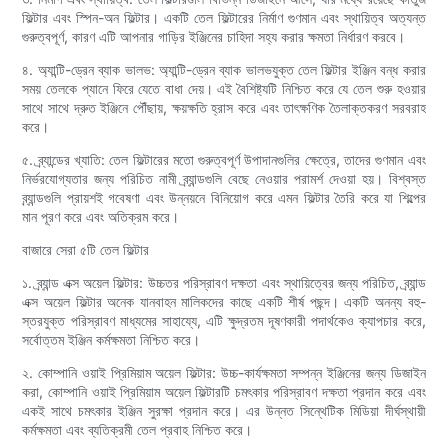
ফিল্টার এবং স্পিন-অন ফিল্টার। একটি তেল ফিল্টারের নির্মাণ গুণমান এবং স্থায়িত্ব অত্যন্ত
গুরুত্বপূর্ণ, কারণ এটি আপনার গাড়ির ইঞ্জিনের চাহিদা সহ্য করার ক্ষমতা নির্ধারণ করবে।
৪. অ্যান্টি-ড্রেন ব্যাক ভালভ: অ্যান্টি-ড্রেন ব্যাক ভালভযুক্ত তেল ফিল্টার ইঞ্জিন বন্ধ করার
সময় তেলকে প্যানে ফিরে যেতে বাধা দেয়। এই বৈশিষ্ট্যটি নিশ্চিত করে যে তেল শুরু হওয়ার
সাথে সাথে দ্রুত ইঞ্জিনে পৌঁছায়, ক্ষয়ক্ষতি হ্রাস করে এবং তাৎক্ষণিক তৈলাক্তকরণ সরবরাহ
করে।
৫. ব্র্যান্ডের খ্যাতি: তেল ফিল্টারের মতো গুরুত্বপূর্ণ উপাদানগুলির ক্ষেত্রে, তাদের গুণমান এবং
নির্ভরযোগ্যতার জন্য পরিচিত নামী ব্র্যান্ডগুলি বেছে নেওয়ার পরামর্শ দেওয়া হয়। বিশ্বস্ত
ব্র্যান্ডগুলি প্রায়শই গবেষণা এবং উন্নয়নে বিনিয়োগ করে এমন ফিল্টার তৈরি করে যা শিল্পের
মান পূরণ করে এবং অতিক্রম করে।
বাজারে সেরা ৫টি তেল ফিল্টার
১. ব্র্যান্ড এক্স অয়েল ফিল্টার: উচ্চতর পরিস্রাবণ দক্ষতা এবং স্থায়িত্বের জন্য পরিচিত, ব্র্যান্ড
এক্স অয়েল ফিল্টার অনেক যানবাহন মালিকদের কাছে একটি শীর্ষ পছন্দ। একটি অনন্য বহু-
স্তরযুক্ত পরিস্রাবণ মাধ্যমের সাহায্যে, এটি ক্ষুদ্রতম দূষণকারী পদার্থকেও ক্যাপচার করে,
সর্বোত্তম ইঞ্জিন কর্মক্ষমতা নিশ্চিত করে।
২. কোম্পানি ওয়াই প্রিমিয়াম অয়েল ফিল্টার: উচ্চ-কার্যক্ষমতা সম্পন্ন ইঞ্জিনের জন্য ডিজাইন
করা, কোম্পানি ওয়াই প্রিমিয়াম অয়েল ফিল্টারটি চমৎকার পরিস্রাবণ দক্ষতা প্রদান করে এবং
একই সাথে চমৎকার ইঞ্জিন সুরক্ষা প্রদান করে। এর উন্নত সিন্থেটিক মিডিয়া দীর্ঘস্থায়ী
কর্মক্ষমতা এবং ব্যতিক্রমী তেল প্রবাহ নিশ্চিত করে।