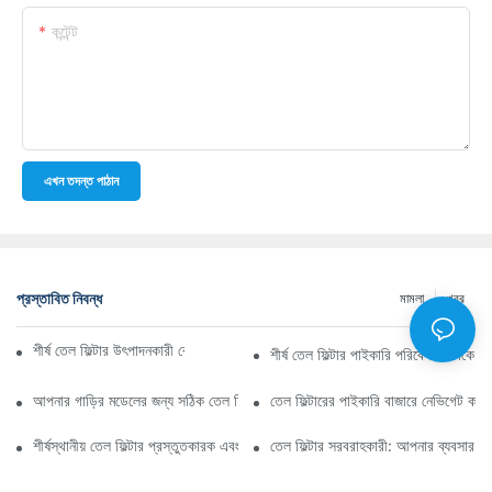
কন্টেন্ট
এখন তদন্ত পাঠান
প্রস্তাবিত নিবন্ধ
মামলা
খবর
শীর্ষ তেল ফিল্টার উৎপাদনকারী কোম্পানি: একটি বিস্তৃত সারসংক্ষেপ
শীর্ষ তেল ফিল্টার পাইকারি পরিবেশক: কাকে ব
আপনার গাড়ির মডেলের জন্য সঠিক তেল ফিল্টার নির্বাচন করা: মূল বিবেচ্য বিষয়গুলি
তেল ফিল্টারের পাইকারি বাজারে নেভিগেট কর
শীর্ষস্থানীয় তেল ফিল্টার প্রস্তুতকারক এবং তাদের উদ্ভাবনের উপর স্পটলাইট
তেল ফিল্টার সরবরাহকারী: আপনার ব্যবসার জন্