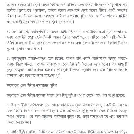
৩. মডেল জেড হাই ফ্লো অয়েল ফিল্টার: যদি আপনার এমন একটি পারফর্মেন্স গাড়ি থাকে যার
সর্বোচ্চ প্রবাহ হার প্রয়োজন, তাহলে মডেল জেড হাই ফ্লো অয়েল ফিল্টার একটি চমৎকার
বিকল্প। এর উন্নত নকশার মাধ্যমে, এটি তেল প্রবাহ বৃদ্ধি করে, যা উচ্চ-গতির ড্রাইভিং
এর সময় ইঞ্জিনের অনাহারে থাকার ঝুঁকি হ্রাস করে।
৪. মেগাফিল্ট প্রো হেভি-ডিউটি ​​অয়েল ফিল্টার: ট্রাক বা এসইউভির মতো বৃহৎ যানবাহনের
জন্য, মেগাফিল্ট প্রো হেভি-ডিউটি ​​অয়েল ফিল্টার আদর্শ পছন্দ। এটিতে একটি ভারী-ডিউটি ​​
নির্মাণ রয়েছে যা উচ্চ তেলের চাপ সহ্য করতে পারে এবং দূষণকারী পদার্থের বিরুদ্ধে উচ্চতর
সুরক্ষা প্রদান করতে পারে।
৫. ভ্যালুপ্লাস বাজেট-বান্ধব তেল ফিল্টার: আপনি যদি একটি নির্ভরযোগ্য কিন্তু বাজেট-
বান্ধব বিকল্প খুঁজছেন, তাহলে ভ্যালুপ্লাস তেল ফিল্টারটি বিবেচনা করার মতো। এর সাশ্রয়ী
মূল্য সত্ত্বেও, এটি এখনও চমৎকার পরিস্রাবণ দক্ষতা প্রদান করে এবং বিভিন্ন ধরণের
যানবাহন এবং মডেলের সাথে সামঞ্জস্যপূর্ণ।
উচ্চমানের তেল ফিল্টার ব্যবহারের সুবিধা
উচ্চমানের তেল ফিল্টার ব্যবহার করলে বেশ কিছু সুবিধা পাওয়া যেতে পারে, যার মধ্যে রয়েছে:
১. উন্নত ইঞ্জিন কর্মক্ষমতা: তেল থেকে ক্ষতিকারক দূষক অপসারণ করে, একটি উচ্চ-মানের
তেল ফিল্টার নিশ্চিত করে যে পরিষ্কার এবং সঠিকভাবে লুব্রিকেটেড তেল ইঞ্জিনের সমস্ত
অংশে পৌঁছায়। এর ফলে ইঞ্জিনের কর্মক্ষমতা বৃদ্ধি পায়, মসৃণ অপারেশন হয় এবং জ্বালানি
দক্ষতা উন্নত হয়।
২. বর্ধিত ইঞ্জিন লাইফ: নিয়মিত তেল পরিবর্তন এবং উচ্চমানের ফিল্টার ব্যবহার আপনার গাড়ির