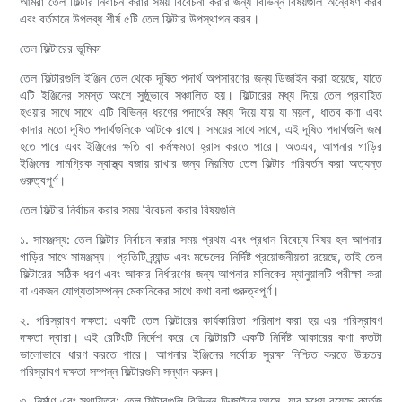
আমরা তেল ফিল্টার নির্বাচন করার সময় বিবেচনা করার জন্য বিভিন্ন বিষয়গুলি অন্বেষণ করব
এবং বর্তমানে উপলব্ধ শীর্ষ ৫টি তেল ফিল্টার উপস্থাপন করব।
তেল ফিল্টারের ভূমিকা
তেল ফিল্টারগুলি ইঞ্জিন তেল থেকে দূষিত পদার্থ অপসারণের জন্য ডিজাইন করা হয়েছে, যাতে
এটি ইঞ্জিনের সমস্ত অংশে সুষ্ঠুভাবে সঞ্চালিত হয়। ফিল্টারের মধ্য দিয়ে তেল প্রবাহিত
হওয়ার সাথে সাথে এটি বিভিন্ন ধরণের পদার্থের মধ্য দিয়ে যায় যা ময়লা, ধাতব কণা এবং
কাদার মতো দূষিত পদার্থগুলিকে আটকে রাখে। সময়ের সাথে সাথে, এই দূষিত পদার্থগুলি জমা
হতে পারে এবং ইঞ্জিনের ক্ষতি বা কর্মক্ষমতা হ্রাস করতে পারে। অতএব, আপনার গাড়ির
ইঞ্জিনের সামগ্রিক স্বাস্থ্য বজায় রাখার জন্য নিয়মিত তেল ফিল্টার পরিবর্তন করা অত্যন্ত
গুরুত্বপূর্ণ।
তেল ফিল্টার নির্বাচন করার সময় বিবেচনা করার বিষয়গুলি
১. সামঞ্জস্য: তেল ফিল্টার নির্বাচন করার সময় প্রথম এবং প্রধান বিবেচ্য বিষয় হল আপনার
গাড়ির সাথে সামঞ্জস্য। প্রতিটি ব্র্যান্ড এবং মডেলের নির্দিষ্ট প্রয়োজনীয়তা রয়েছে, তাই তেল
ফিল্টারের সঠিক ধরণ এবং আকার নির্ধারণের জন্য আপনার মালিকের ম্যানুয়ালটি পরীক্ষা করা
বা একজন যোগ্যতাসম্পন্ন মেকানিকের সাথে কথা বলা গুরুত্বপূর্ণ।
২. পরিস্রাবণ দক্ষতা: একটি তেল ফিল্টারের কার্যকারিতা পরিমাপ করা হয় এর পরিস্রাবণ
দক্ষতা দ্বারা। এই রেটিংটি নির্দেশ করে যে ফিল্টারটি একটি নির্দিষ্ট আকারের কণা কতটা
ভালোভাবে ধারণ করতে পারে। আপনার ইঞ্জিনের সর্বোচ্চ সুরক্ষা নিশ্চিত করতে উচ্চতর
পরিস্রাবণ দক্ষতা সম্পন্ন ফিল্টারগুলি সন্ধান করুন।
৩. নির্মাণ এবং স্থায়িত্ব: তেল ফিল্টারগুলি বিভিন্ন ডিজাইনে আসে, যার মধ্যে রয়েছে কার্তুজ