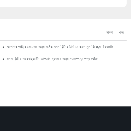
মামলা
খবর
আপনার গাড়ির মডেলের জন্য সঠিক তেল ফিল্টার নির্বাচন করা: মূল বিবেচ্য বিষয়গুলি
তেল ফিল্টার সরবরাহকারী: আপনার ব্যবসার জন্য মানসম্পন্ন পণ্য খোঁজা