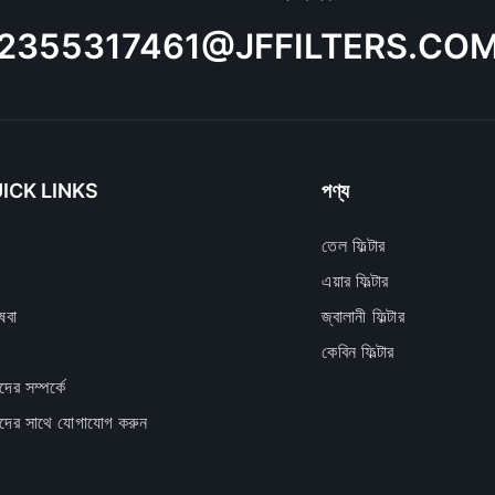
2355317461@JFFILTERS.CO
ICK LINKS
পণ্য
তেল ফিল্টার
এয়ার ফিল্টার
েবা
জ্বালানী ফিল্টার
কেবিন ফিল্টার
ের সম্পর্কে
দের সাথে যোগাযোগ করুন