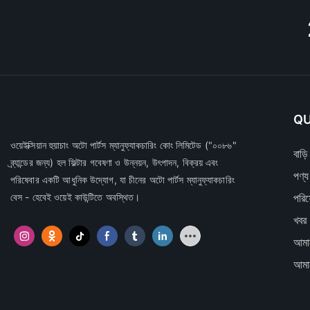
QU
ওয়েইক্সিয়ান হুয়াচাং অটো পার্টস ম্যানুফ্যাকচারিং কোং লিমিটেড
("০০৮৬"
বাড়ি
ব্র্যান্ডের জন্য) হল ফিল্টার গবেষণা ও উন্নয়ন, উৎপাদন, বিক্রয় এবং
পণ্য
পরিষেবার একটি আধুনিক উদ্যোগ, যা চীনের অটো পার্টস ম্যানুফ্যাকচারিং
বেস - হেবেই ওয়েই কাউন্টিতে অবস্থিত।
পরিষ
খবর
আমাদ
আমা