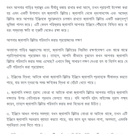
যখন আপনার গাড়ির স্বাস্থ্য এবং দীর্ঘায়ু বজায় রাখার কথা আসে, তখন প্রায়শই উপেক্ষা করা
হয় এমন একটি উপাদান হল জ্বালানি ফিল্টার। জ্বালানি থেকে ধ্বংসাবশেষ এবং অমেধ্য
ফিল্টার করে আপনার ইঞ্জিনকে সুচারুভাবে চলমান রাখতে জ্বালানি ফিল্টার একটি গুরুত্বপূর্ণ
ভূমিকা পালন করে। এটি কেবল পরিষ্কার জ্বালানি আপনার ইঞ্জিনে পৌঁছানো নিশ্চিত করে না
বরং সম্ভাব্য ক্ষতি বা ত্রুটি থেকেও রক্ষা করে।
আপনার জ্বালানি ফিল্টার পরিবর্তন করার প্রয়োজনের লক্ষণ
অন্যান্য গাড়ির যন্ত্রাংশের মতো, জ্বালানি ফিল্টারের নিয়মিত রক্ষণাবেক্ষণ এবং মাঝে মাঝে
প্রতিস্থাপনের প্রয়োজন হয়। তাহলে, আপনি কীভাবে বুঝবেন কখন আপনার জ্বালানি
ফিল্টার পরিবর্তন করার সময় এসেছে? এখানে কিছু সাধারণ লক্ষণ দেওয়া হল যা নির্দেশ করে যে
এটি পরিবর্তন করা প্রয়োজন:
১. ইঞ্জিনের দ্বিধা: আটকে থাকা জ্বালানি ফিল্টার ইঞ্জিনে জ্বালানি প্রবাহকে সীমাবদ্ধ করতে
পারে, যার ফলে ত্বরণের সময় ক্ষণিকের দ্বিধা বা হোঁচট খেতে পারে।
২. জ্বালানি দক্ষতা হ্রাস: নোংরা বা আটকে থাকা জ্বালানি ফিল্টার আপনার গাড়ির জ্বালানি
দক্ষতার উপর নেতিবাচক প্রভাব ফেলতে পারে। যদি আপনি হঠাৎ মাইলেজ হ্রাস লক্ষ্য
করেন, তাহলে জ্বালানি ফিল্টার পরিবর্তন করার কথা বিবেচনা করা উচিত।
৩. ইঞ্জিনে আগুন লাগার সমস্যা: যখন জ্বালানি ফিল্টার নোংরা বা আটকে থাকে, তখন এটি
ইঞ্জিনে জ্বালানি সরবরাহ ব্যাহত করতে পারে, যার ফলে ভুল আগুন লাগা, অলসতা, এমনকি
স্থবিরতা দেখা দিতে পারে।