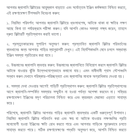
আপনার জ্বালানি ফিল্টারের আয়ুষ্কাল বাড়াতে এবং সর্বোত্তম ইঞ্জিন কর্মক্ষমতা নিশ্চিত করতে,
এই রক্ষণাবেক্ষণ টিপসগুলি বিবেচনা করুন:
১. নিয়মিত পরিদর্শন: আপনার জ্বালানি ফিল্টারে ধ্বংসাবশেষ, আটকে থাকা বা ক্ষতির লক্ষণ
আছে কিনা তা পর্যায়ক্রমে পরীক্ষা করুন। যদি আপনি কোনও সমস্যা লক্ষ্য করেন, তাহলে
দ্রুত ফিল্টারটি প্রতিস্থাপন করাই ভালো।
২. প্রস্তুতকারকের সুপারিশ অনুসরণ করুন: প্রস্তাবিত জ্বালানি ফিল্টার পরিবর্তনের
ব্যবধানের জন্য আপনার গাড়ির ম্যানুয়ালটি দেখুন। এই নির্দেশিকাগুলি মেনে চললে সম্ভাব্য
ইঞ্জিন সমস্যা প্রতিরোধ করা যাবে।
৩. উচ্চমানের জ্বালানি ব্যবহার করুন: উচ্চমানের জ্বালানিতে বিনিয়োগ করলে জ্বালানি ফিল্টার
আটকে যাওয়ার ঝুঁকি উল্লেখযোগ্যভাবে কমানো যায়। এমন নামীদামী গ্যাস স্টেশনগুলি
সন্ধান করুন যেখানে পরিষ্কার-পরিচ্ছন্নতা এবং জ্বালানির মানকে অগ্রাধিকার দেওয়া হয়।
৪. সমস্যা দেখা দেওয়ার আগেই গাড়িটি প্রতিস্থাপন করুন: জ্বালানি ফিল্টার প্রতিস্থাপনের
আগে জ্বালানি-সম্পর্কিত সমস্যার সম্মুখীন না হওয়া পর্যন্ত অপেক্ষা করবেন না। সক্রিয়
রক্ষণাবেক্ষণ ইঞ্জিনের মসৃণ পরিচালনা নিশ্চিত করে এবং ব্যয়বহুল মেরামত এড়াতে সাহায্য
করে।
পরিশেষে, জ্বালানি ফিল্টার আপনার গাড়ির জ্বালানি ব্যবস্থার একটি গুরুত্বপূর্ণ উপাদান।
নিয়মিত জ্বালানি ফিল্টার পরিবর্তন করা এবং ক্ষয় বা আটকে যাওয়ার লক্ষণগুলির প্রতি
মনোযোগী হওয়া ইঞ্জিনের ক্ষতি রোধ করতে পারে এবং আপনার গাড়িকে সুচারুভাবে চলতে
সাহায্য করতে পারে। সঠিক রক্ষণাবেক্ষণের পদ্ধতি অনুসরণ করে, আপনি নিশ্চিত করতে