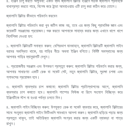
৪. ইঞ্জিন চালু করতে অসুবিধা: একটি ব্যর্থ জ্বালানি ফিল্টার ইঞ্জিনে সঠিক জ্বালানি প্রবাহকে
বাধাগ্রস্ত করতে পারে, বিশেষ করে ঠান্ডা আবহাওয়ায় এটি চালু করা কঠিন করে তোলে।
জ্বালানি ফিল্টার কীভাবে পরিবর্তন করবেন
জ্বালানি ফিল্টার পরিবর্তন করা খুব জটিল কাজ নয়, তবে এর জন্য কিছু প্রাথমিক জ্ঞান এবং
কয়েকটি সরঞ্জামের প্রয়োজন। শুরু করতে আপনাকে সাহায্য করার জন্য এখানে ধাপে ধাপে
নির্দেশিকা দেওয়া হল:
১. জ্বালানি ফিল্টারটি সনাক্ত করুন: বেশিরভাগ যানবাহনে, জ্বালানি ফিল্টারটি জ্বালানি লাইন
বরাবর অবস্থিত থাকে, হয় গাড়ির নীচে অথবা ইঞ্জিন বগিতে। নির্দিষ্ট অবস্থানের জন্য
আপনার গাড়ির ম্যানুয়ালটি দেখুন।
২. প্রয়োজনীয় সরঞ্জাম এবং উপকরণ প্রস্তুত করুন: জ্বালানি ফিল্টার পরিবর্তন করার জন্য,
আপনার সাধারণত একটি রেঞ্চ বা সকেট সেট, নতুন জ্বালানি ফিল্টার, সুরক্ষা চশমা এবং
গ্লাভসের প্রয়োজন হবে।
৩. জ্বালানি ব্যবস্থার চাপ কমানো: জ্বালানি ফিল্টার প্রতিস্থাপনের আগে, জ্বালানি
ব্যবস্থার চাপ কমাতে হবে। জ্বালানি পাম্পের ফিউজ বা রিলে সংযোগ বিচ্ছিন্ন করে
ইঞ্জিনটিকে স্টপ না হওয়া পর্যন্ত চলতে দিন।
৪. জ্বালানি লাইন বিচ্ছিন্ন করুন: উপযুক্ত রেঞ্চ বা সকেট ব্যবহার করে, জ্বালানি ফিল্টারের
সাথে সংযুক্ত জ্বালানি লাইন ফিটিংগুলি সাবধানে আলগা করুন। জ্বালানি ছড়িয়ে পড়ার জন্য
প্রস্তুত থাকুন, তাই অতিরিক্ত জ্বালানি সংগ্রহ করার জন্য একটি ন্যাকড়া বা পাত্র
রাখুন।