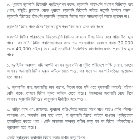
৫. পুরাতন জ্বালানি ফিল্টারটি প্রতিস্থাপন করুন: জ্বালানি লাইনগুলি সংযোগ বিচ্ছিন্ন হয়ে
গেলে, মাউন্টিং ব্র্যাকেট থেকে পুরাতন জ্বালানি ফিল্টারটি সরিয়ে নতুনটি ইনস্টল করুন।
জ্বালানি ফিল্টারের তীরগুলি জ্বালানি প্রবাহের দিকের সাথে সামঞ্জস্যপূর্ণ করতে ভুলবেন না।
জ্বালানি ফিল্টার পরিবর্তনের ফ্রিকোয়েন্সি প্রভাবিত করে এমন কারণগুলি
জ্বালানি ফিল্টার পরিবর্তনের ফ্রিকোয়েন্সি বিভিন্ন কারণের উপর নির্ভর করে পরিবর্তিত হতে
পারে। জ্বালানি ফিল্টার প্রতিস্থাপনের জন্য গড় প্রস্তাবিত ব্যবধান প্রায় 30,000
থেকে 40,000 মাইল। তবে, এই সময়সীমা নিম্নলিখিত কারণগুলির দ্বারা প্রভাবিত হতে
পারে:
১. ড্রাইভিং অবস্থা: যদি আপনি ঘন ঘন ধুলোবালি বা দূষিত পরিবেশে গাড়ি চালান, তাহলে
আপনার জ্বালানি ফিল্টার দ্রুত আটকে যেতে পারে, যার ফলে ঘন ঘন পরিবর্তনের প্রয়োজন
হতে পারে।
২. জ্বালানির মান: জ্বালানির মান খারাপ, বিশেষ করে যদি এতে দূষণকারী পদার্থের পরিমাণ
বেশি থাকে, তাহলে ফিল্টার দ্রুত আটকে যেতে পারে। উচ্চমানের জ্বালানি বেছে নিলে
আপনার জ্বালানি ফিল্টারের আয়ুষ্কাল দীর্ঘায়িত হতে পারে।
৩. গাড়ির বয়স এবং মাইলেজ: পুরোনো গাড়িগুলিতে সময়ের সাথে সাথে আরও বেশি পরিমাণে
আবর্জনা এবং আবর্জনা জমা হতে থাকে, যা জ্বালানি ফিল্টার আটকে যাওয়ার প্রক্রিয়াকে
ত্বরান্বিত করতে পারে। বেশি মাইলেজ সম্পন্ন গাড়ির জন্য ঘন ঘন ফিল্টার পরিবর্তনেরও
প্রয়োজন হতে পারে।
একটি স্বাস্থ্যকর জ্বালানি ফিল্টার বজায় রাখার জন্য টিপস