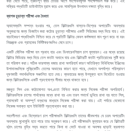
করা যেতে পারে, ত্রুটিপূর্ণ ব্যাচ তৈরির আগে সংশোধনমূলক পদক্ষেপগুলি শুরু করে। এই
সক্রিয় পদ্ধতিটি ডাউনটাইম হ্রাস করে এবং সামগ্রিক উৎপাদন দক্ষতা বৃদ্ধি করে।
ব্যাপক চূড়ান্ত পরীক্ষা এবং বৈধতা
অ্যাসেম্বলি সম্পন্ন হওয়ার পর, তেল ফিল্টারগুলি বাস্তব-বিশ্বের অপারেটিং অবস্থার
অনুকরণের জন্য ডিজাইন করা কঠোর চূড়ান্ত পরীক্ষার একটি সিরিজের মধ্য দিয়ে যায়। এই
যাচাইকরণ পদ্ধতিগুলি নিশ্চিত করে যে প্রতিটি ফিল্টার কেবল কর্মক্ষমতা মান পূরণ করে না বরং
নিয়ন্ত্রক এবং গ্রাহকের নির্দিষ্টকরণগুলিও মেনে চলে।
একটি মৌলিক পরীক্ষা হল প্রবাহ হার এবং ডিফারেনশিয়াল চাপ মূল্যায়ন। এর মধ্যে রয়েছে
ফিল্টার মিডিয়ার মধ্য দিয়ে তেল কতটা অবাধে যায় এবং ফিল্টারটি কতটা প্রতিরোধের সৃষ্টি করে
তা পরিমাপ করা। সঠিক ভারসাম্য বজায় রাখা অপরিহার্য কারণ অতিরিক্ত বিধিনিষেধ ইঞ্জিনের
উপাদানগুলিকে লুব্রিকেটিং তেলের অভাবের কারণ হতে পারে, যেখানে অপর্যাপ্ত পরিস্রাবণ
দূষণকারী পদার্থগুলিকে সঞ্চালিত হতে দেয়। ব্যবহারের জন্য উপযুক্ত বলে বিবেচিত হওয়ার
জন্য ফিল্টারগুলিকে একটি গ্রহণযোগ্য সীমার মধ্যে থাকতে হবে।
মজবুত সিল এবং কাঠামোগত অখণ্ডতা নিশ্চিত করার জন্য লিকেজ পরীক্ষা অপরিহার্য।
ফিল্টারগুলিকে চাপের পার্থক্যের মধ্যে রাখা হয় এবং তরল পদার্থে ডুবিয়ে রাখা হয় যাতে সিম,
গ্যাসকেট বা অসম্পূর্ণ বন্ধনের মাধ্যমে লিকেজ পরীক্ষা করা যায়। এই পর্যায়ে যেকোনো
লিকেজ সনাক্ত হলে ইউনিটটি প্রত্যাখ্যান করা হয়।
সহনশীলতা এবং বিস্ফোরণ চাপ পরীক্ষাগুলি ফিল্টারগুলি তাদের জীবদ্দশায় যে চরম অপারেটিং
অবস্থার মুখোমুখি হতে পারে তার অনুকরণ করে। এই পরীক্ষাগুলি মূল্যায়ন করে যে ফিল্টারটি
হঠাৎ চাপের বৃদ্ধি সহ্য করতে পারে কিনা বা ফেটে যাওয়া বা অবক্ষয় ছাড়াই ক্রমাগত