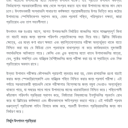
এবং আঠালো উপাদানের মতো বিভিন্ন উপাদান থাকে। এই প্রতিটি উপাদান অবশ্যই
নির্ভরযোগ্য সরবরাহকারীদের কাছ থেকে সংগ্রহ করতে হবে যারা উপাদানের মানের মান মেনে
চলে। উৎপাদনকারী সংস্থাগুলি সাধারণত কর্মক্ষমতা প্রয়োজনীয়তার উপর ভিত্তি করে কঠোর
উপাদানের স্পেসিফিকেশন স্থাপন করে, যেমন প্রসার্য শক্তি, পরিস্রাবণ দক্ষতা, জারা
প্রতিরোধ এবং তাপ সহনশীলতা।
উৎপাদন শুরু হওয়ার আগে, আগত উপকরণগুলি নির্ধারিত মানগুলির সাথে সামঞ্জস্যপূর্ণ কিনা
তা যাচাই করার জন্য ব্যাপক পরিদর্শন প্রোটোকলের মধ্য দিয়ে যায়। ফিল্টার মিডিয়ার
ক্ষেত্রে, এর মধ্যে কণা ধারণ ক্ষমতা এবং ব্যাপ্তিযোগ্যতার পরীক্ষা অন্তর্ভুক্ত থাকে যাতে
নিশ্চিত করা যায় যে মিডিয়া তেল প্রবাহকে বাধাগ্রস্ত না করে কার্যকরভাবে দূষণকারী
পদার্থগুলিকে আটকাতে পারে। কেসিং এবং এন্ড ক্যাপের মতো ধাতব উপাদানগুলির মাত্রা,
বেধ, পৃষ্ঠের সমাপ্তি এবং যান্ত্রিক বৈশিষ্ট্যগুলির জন্য পরীক্ষা করা হয় যা স্থায়িত্ব এবং লিক
প্রতিরোধে অবদান রাখে।
উন্নত উপাদান পরীক্ষার কৌশলগুলি প্রায়শই ব্যবহার করা হয়, যেমন রাসায়নিক রচনা যাচাই
করার জন্য স্পেকট্রোস্কোপি এবং যান্ত্রিক শক্তি নিশ্চিত করার জন্য প্রসার্য পরীক্ষা। এই
পর্যায়ে সরবরাহকারী ব্যাচগুলি থেকে পরীক্ষাগার বিশ্লেষণের জন্য নমুনা নেওয়াও অন্তর্ভুক্ত
থাকতে পারে, যা সময়ের সাথে সাথে উপাদানের মানের ধারাবাহিকতা নিশ্চিত করে। শক্তিশালী
কাঁচামাল পরিদর্শন প্রক্রিয়া স্থাপন করে, নির্মাতারা নিম্নমানের ইনপুটগুলির প্রবর্তন রোধ
করে যা ফিল্টারের কর্মক্ষমতা এবং জীবনকালকে ক্ষতিগ্রস্ত করতে পারে। এই পর্যায়টি প্রথম
গুরুত্বপূর্ণ প্রতিরক্ষা লাইন হিসাবে কাজ করে, পরবর্তী উৎপাদন প্রক্রিয়াগুলির জন্য মান
নির্ধারণ করে।
নির্ভুল উৎপাদন প্রক্রিয়া