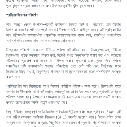
কঠোর প্রক্রিয়া নিয়ন্ত্রণ এবং স্বয়ংক্রিয় ট্র্যাকিং সিস্টেমের মাধ্যমে, কোম্পানিগুলি
পুনরাবৃত্তিযোগ্যতা বজায় রাখে এবং উৎপাদন ত্রুটির ঝুঁকি হ্রাস করে।
প্রক্রিয়াধীন মান পরিদর্শন
মান নিয়ন্ত্রণ কেবল উৎপাদন-পরবর্তী কার্যকলাপ হিসাবে ঘটে না। পরিবর্তে, তেল ফিল্টার
নির্মাতারা একাধিক পরিদর্শন পয়েন্ট সরাসরি উৎপাদন লাইনে একীভূত করে। এই প্রক্রিয়াধীন
মান পরীক্ষাগুলি সমস্যাগুলির প্রাথমিক সনাক্তকরণকে সক্ষম করে, ত্রুটিপূর্ণ পণ্যগুলিকে
সমাবেশ পর্যায়ে চলতে বাধা দেয় এবং অপচয় হ্রাস করে।
ভিজ্যুয়াল পরিদর্শন সাধারণত বিভিন্ন পর্যায়ে পরিচালিত হয় - উদাহরণস্বরূপ, মিডিয়া
প্লিটগুলির সঠিক অবস্থান নিশ্চিত করা, বিদেশী কণার অনুপস্থিতি যাচাই করা এবং আঠালো
সঠিকভাবে প্রয়োগ করা হয়েছে তা নিশ্চিত করা। ক্যামেরা এবং সেন্সর দিয়ে সজ্জিত
স্বয়ংক্রিয় দৃষ্টি ব্যবস্থাগুলি মানুষের পরিদর্শনের চেয়ে বেশি গতি এবং নির্ভুলতার সাথে
মিডিয়াতে ছিঁড়ে যাওয়া, অনুপস্থিত উপাদান বা মাত্রিক অসঙ্গতির মতো অসঙ্গতিগুলি সনাক্ত
করতে পারে।
প্রক্রিয়াধীন মান নিয়ন্ত্রণের অংশ হিসেবে শারীরিক পরীক্ষাও কাজ করে। ফিল্টারগুলি যাতে
নকশার নির্দিষ্টকরণের সাথে সঠিকভাবে সঙ্গতিপূর্ণ হয় তা নিশ্চিত করার জন্য প্রায়শই মাত্রিক
পরিমাপ নেওয়া হয়। উপাদানের সামঞ্জস্য যাচাই করতে এবং সম্ভাব্য সমাবেশ ত্রুটি সনাক্ত
করতে ফিল্টারগুলিকে নির্দিষ্ট পয়েন্টে ওজন করা হয়।
কিছু নির্মাতারা গুরুত্বপূর্ণ পরামিতিগুলির পরিবর্তনগুলি ট্র্যাক করার জন্য প্রক্রিয়া নিয়ন্ত্রণ চার্ট
এবং পরিসংখ্যানগত প্রক্রিয়া নিয়ন্ত্রণ (SPC) পদ্ধতি প্রয়োগ করে। রিয়েল-টাইম ডেটা
সংগ্রহ এবং বিশ্লেষণের মাধ্যমে, বিচ্যুতির দিকে যেকোনো প্রবণতা প্রাথমিকভাবে সনাক্ত