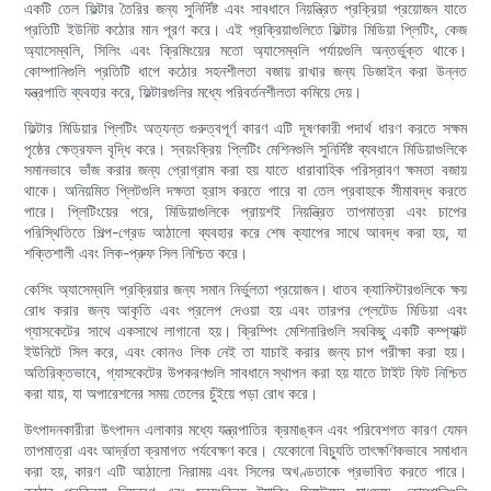
একটি তেল ফিল্টার তৈরির জন্য সুনির্দিষ্ট এবং সাবধানে নিয়ন্ত্রিত প্রক্রিয়া প্রয়োজন যাতে
প্রতিটি ইউনিট কঠোর মান পূরণ করে। এই প্রক্রিয়াগুলিতে ফিল্টার মিডিয়া প্লিটিং, কেজ
অ্যাসেম্বলি, সিলিং এবং ক্রিমিংয়ের মতো অ্যাসেম্বলি পর্যায়গুলি অন্তর্ভুক্ত থাকে।
কোম্পানিগুলি প্রতিটি ধাপে কঠোর সহনশীলতা বজায় রাখার জন্য ডিজাইন করা উন্নত
যন্ত্রপাতি ব্যবহার করে, ফিল্টারগুলির মধ্যে পরিবর্তনশীলতা কমিয়ে দেয়।
ফিল্টার মিডিয়ার প্লিটিং অত্যন্ত গুরুত্বপূর্ণ কারণ এটি দূষণকারী পদার্থ ধারণ করতে সক্ষম
পৃষ্ঠের ক্ষেত্রফল বৃদ্ধি করে। স্বয়ংক্রিয় প্লিটিং মেশিনগুলি সুনির্দিষ্ট ব্যবধানে মিডিয়াগুলিকে
সমানভাবে ভাঁজ করার জন্য প্রোগ্রাম করা হয় যাতে ধারাবাহিক পরিস্রাবণ ক্ষমতা বজায়
থাকে। অনিয়মিত প্লিটগুলি দক্ষতা হ্রাস করতে পারে বা তেল প্রবাহকে সীমাবদ্ধ করতে
পারে। প্লিটিংয়ের পরে, মিডিয়াগুলিকে প্রায়শই নিয়ন্ত্রিত তাপমাত্রা এবং চাপের
পরিস্থিতিতে শিল্প-গ্রেড আঠালো ব্যবহার করে শেষ ক্যাপের সাথে আবদ্ধ করা হয়, যা
শক্তিশালী এবং লিক-প্রুফ সিল নিশ্চিত করে।
কেসিং অ্যাসেম্বলি প্রক্রিয়ার জন্য সমান নির্ভুলতা প্রয়োজন। ধাতব ক্যানিস্টারগুলিকে ক্ষয়
রোধ করার জন্য আকৃতি এবং প্রলেপ দেওয়া হয় এবং তারপর প্লেটেড মিডিয়া এবং
গ্যাসকেটের সাথে একসাথে লাগানো হয়। ক্রিম্পিং মেশিনারিগুলি সবকিছু একটি কম্প্যাক্ট
ইউনিটে সিল করে, এবং কোনও লিক নেই তা যাচাই করার জন্য চাপ পরীক্ষা করা হয়।
অতিরিক্তভাবে, গ্যাসকেটের উপকরণগুলি সাবধানে স্থাপন করা হয় যাতে টাইট ফিট নিশ্চিত
করা যায়, যা অপারেশনের সময় তেলের চুঁইয়ে পড়া রোধ করে।
উৎপাদনকারীরা উৎপাদন এলাকার মধ্যে যন্ত্রপাতির ক্রমাঙ্কন এবং পরিবেশগত কারণ যেমন
তাপমাত্রা এবং আর্দ্রতা ক্রমাগত পর্যবেক্ষণ করে। যেকোনো বিচ্যুতি তাৎক্ষণিকভাবে সমাধান
করা হয়, কারণ এটি আঠালো নিরাময় এবং সিলের অখণ্ডতাকে প্রভাবিত করতে পারে।