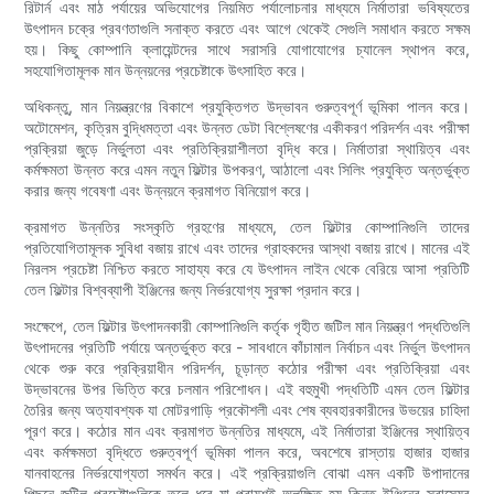
রিটার্ন এবং মাঠ পর্যায়ের অভিযোগের নিয়মিত পর্যালোচনার মাধ্যমে নির্মাতারা ভবিষ্যতের
উৎপাদন চক্রে প্রবণতাগুলি সনাক্ত করতে এবং আগে থেকেই সেগুলি সমাধান করতে সক্ষম
হয়। কিছু কোম্পানি ক্লায়েন্টদের সাথে সরাসরি যোগাযোগের চ্যানেল স্থাপন করে,
সহযোগিতামূলক মান উন্নয়নের প্রচেষ্টাকে উৎসাহিত করে।
অধিকন্তু, মান নিয়ন্ত্রণের বিকাশে প্রযুক্তিগত উদ্ভাবন গুরুত্বপূর্ণ ভূমিকা পালন করে।
অটোমেশন, কৃত্রিম বুদ্ধিমত্তা এবং উন্নত ডেটা বিশ্লেষণের একীকরণ পরিদর্শন এবং পরীক্ষা
প্রক্রিয়া জুড়ে নির্ভুলতা এবং প্রতিক্রিয়াশীলতা বৃদ্ধি করে। নির্মাতারা স্থায়িত্ব এবং
কর্মক্ষমতা উন্নত করে এমন নতুন ফিল্টার উপকরণ, আঠালো এবং সিলিং প্রযুক্তি অন্তর্ভুক্ত
করার জন্য গবেষণা এবং উন্নয়নে ক্রমাগত বিনিয়োগ করে।
ক্রমাগত উন্নতির সংস্কৃতি গ্রহণের মাধ্যমে, তেল ফিল্টার কোম্পানিগুলি তাদের
প্রতিযোগিতামূলক সুবিধা বজায় রাখে এবং তাদের গ্রাহকদের আস্থা বজায় রাখে। মানের এই
নিরলস প্রচেষ্টা নিশ্চিত করতে সাহায্য করে যে উৎপাদন লাইন থেকে বেরিয়ে আসা প্রতিটি
তেল ফিল্টার বিশ্বব্যাপী ইঞ্জিনের জন্য নির্ভরযোগ্য সুরক্ষা প্রদান করে।
সংক্ষেপে, তেল ফিল্টার উৎপাদনকারী কোম্পানিগুলি কর্তৃক গৃহীত জটিল মান নিয়ন্ত্রণ পদ্ধতিগুলি
উৎপাদনের প্রতিটি পর্যায়ে অন্তর্ভুক্ত করে - সাবধানে কাঁচামাল নির্বাচন এবং নির্ভুল উৎপাদন
থেকে শুরু করে প্রক্রিয়াধীন পরিদর্শন, চূড়ান্ত কঠোর পরীক্ষা এবং প্রতিক্রিয়া এবং
উদ্ভাবনের উপর ভিত্তি করে চলমান পরিশোধন। এই বহুমুখী পদ্ধতিটি এমন তেল ফিল্টার
তৈরির জন্য অত্যাবশ্যক যা মোটরগাড়ি প্রকৌশলী এবং শেষ ব্যবহারকারীদের উভয়ের চাহিদা
পূরণ করে। কঠোর মান এবং ক্রমাগত উন্নতির মাধ্যমে, এই নির্মাতারা ইঞ্জিনের স্থায়িত্ব
এবং কর্মক্ষমতা বৃদ্ধিতে গুরুত্বপূর্ণ ভূমিকা পালন করে, অবশেষে রাস্তায় হাজার হাজার
যানবাহনের নির্ভরযোগ্যতা সমর্থন করে। এই প্রক্রিয়াগুলি বোঝা এমন একটি উপাদানের
পিছনে জটিল প্রচেষ্টাগুলিকে তুলে ধরে যা প্রায়শই অলক্ষিত হয় কিন্তু ইঞ্জিনের স্বাস্থ্যের