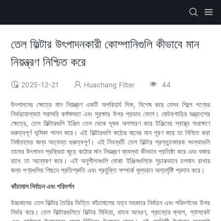
তেল ফিল্টার উৎপাদনকারী কোম্পানিগুলি কীভাবে মান
নিয়ন্ত্রণ নিশ্চিত করে
2025-12-21
Huachang Filter
44
উৎপাদনের ক্ষেত্রে মান নিয়ন্ত্রণ একটি অপরিহার্য দিক, বিশেষ করে যেসব শিল্পে পণ্যের
নির্ভরযোগ্যতা সরাসরি কর্মক্ষমতা এবং সুরক্ষার উপর প্রভাব ফেলে। মোটরগাড়ির যন্ত্রাংশের
ক্ষেত্রে, তেল ফিল্টারগুলি ইঞ্জিন তেল থেকে দূষক অপসারণ করে ইঞ্জিনের স্বাস্থ্য সংরক্ষণে
গুরুত্বপূর্ণ ভূমিকা পালন করে। এই ফিল্টারগুলি কঠোর মানের মান পূরণ করে তা নিশ্চিত করা
নির্মাতাদের জন্য অত্যন্ত গুরুত্বপূর্ণ। এই নিবন্ধটি তেল ফিল্টার প্রস্তুতকারক সংস্থাগুলি
তাদের উৎপাদন প্রক্রিয়া জুড়ে কঠোর মান নিয়ন্ত্রণ ব্যবস্থা কীভাবে প্রতিষ্ঠা করে এবং বজায়
রাখে তা অন্বেষণ করে। এই অনুশীলনগুলি বোঝা ইঞ্জিনগুলিকে সুচারুভাবে চলমান রাখার
জন্য পণ্যগুলির পিছনে প্রতিশ্রুতি এবং প্রযুক্তি সম্পর্কে মূল্যবান অন্তর্দৃষ্টি প্রদান করে।
কাঁচামাল নির্বাচন এবং পরিদর্শন
উচ্চমানের তেল ফিল্টার তৈরির ভিত্তি কাঁচামালের যত্ন সহকারে নির্বাচন এবং পরিদর্শনের উপর
নির্ভর করে। তেল ফিল্টারগুলিতে ফিল্টার মিডিয়া, ধাতব আবরণ, প্রান্তের ক্যাপ, গ্যাসকেট