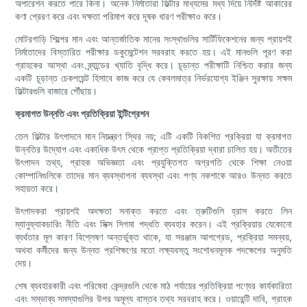
অপারেশন করতে পারে কিনা। অনেক নির্মাতারা ফিল্টার মাধ্যমের মধ্য দিয়ে নির্দিষ্ট আকারের
কণা প্রেরণ করে এবং দক্ষতা পরিমাপ করে দূষক ধারণ পরীক্ষাও করে।
মোটরগাড়ি শিল্পের মান এবং আন্তর্জাতিক মানের সংস্থাগুলির সার্টিফিকেশনের জন্য প্রায়শই
নির্মাতাদের বিস্তারিত পরীক্ষার ডকুমেন্টেশন সরবরাহ করতে হয়। এই মানগুলি পূরণ করা
গ্রাহকের আস্থা এবং ব্র্যান্ডের খ্যাতি বৃদ্ধি করে। চূড়ান্ত পরীক্ষাটি নিশ্চিত করার জন্য
একটি চূড়ান্ত চেকপয়েন্ট হিসাবে কাজ করে যে কেবলমাত্র নির্ভরযোগ্য ইঞ্জিন সুরক্ষায় সক্ষম
ফিল্টারগুলি বাজারে পৌঁছায়।
ক্রমাগত উন্নতি এবং প্রতিক্রিয়া ইন্টিগ্রেশন
তেল ফিল্টার উৎপাদনে মান নিয়ন্ত্রণ স্থির নয়; এটি একটি বিকশিত প্রক্রিয়া যা ক্রমাগত
উন্নতির উদ্যোগ এবং একাধিক উৎস থেকে প্রাপ্ত প্রতিক্রিয়া দ্বারা চালিত হয়। অতীতের
উৎপাদন তথ্য, গ্রাহক অভিজ্ঞতা এবং প্রযুক্তিগত অগ্রগতি থেকে শিক্ষা নেওয়া
কোম্পানিগুলিকে তাদের মান ব্যবস্থাপনা ব্যবস্থা এবং পণ্য নকশাকে আরও উন্নত করতে
সহায়তা করে।
উৎপাদকরা প্রায়শই অদক্ষতা সনাক্ত করতে এবং ত্রুটিগুলি হ্রাস করতে লিন
ম্যানুফ্যাকচারিং নীতি এবং সিক্স সিগমা পদ্ধতি ব্যবহার করেন। এই প্রক্রিয়ায় যেকোনো
ব্যর্থতার মূল কারণ বিশ্লেষণ অন্তর্ভুক্ত থাকে, যা সরঞ্জাম আপগ্রেড, প্রক্রিয়া সমন্বয়,
অথবা কর্মীদের জন্য উন্নত প্রশিক্ষণের মতো লক্ষ্যবস্তু সংশোধনমূলক পদক্ষেপের অনুমতি
দেয়।
শেষ ব্যবহারকারী এবং পরিষেবা কেন্দ্রগুলি থেকে মাঠ পর্যায়ের প্রতিক্রিয়া পণ্যের কার্যকারিতা
এবং সম্ভাব্য সমস্যাগুলির উপর অমূল্য বাস্তব তথ্য সরবরাহ করে। ওয়ারেন্টি দাবি, গ্রাহক