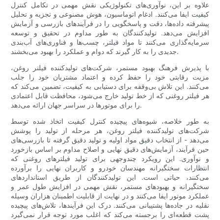
علاوه بر این، نوآوری‌های تکنولوژیکی نقش مهمی در تکامل کنترل
کیفیت ایفا می‌کنند. ادغام اتوماسیون، هوش مصنوعی و تجزیه و تحلیل
پیشرفته داده‌ها، دقت و پاسخگویی را در فرآیندهای بازرسی و آزمایش
افزایش می‌دهد. تولیدکنندگان به طور مداوم در تحقیق و توسعه
سرمایه‌گذاری می‌کنند تا مواد فیلتر، چسب‌ها و فناوری‌های آب‌بندی
جدیدی را به کار گیرند که دوام و عملکرد را بهبود می‌بخشند.
با پذیرش فرهنگ بهبود مستمر، شرکت‌های تولیدکننده فیلتر روغن،
مزیت رقابتی خود را حفظ کرده و اعتماد مشتریان خود را جلب
می‌کنند. این تلاش بی‌وقفه برای دستیابی به کیفیت، تضمین می‌کند که
هر فیلتر روغنی که از خط تولید خارج می‌شود، محافظت قابل اعتمادی
را برای موتورها در سراسر جهان ارائه می‌دهد.
به طور خلاصه، شیوه‌های پیچیده کنترل کیفیت اتخاذ شده توسط
شرکت‌های تولیدکننده فیلتر روغن، هر مرحله از تولید را پوشش
می‌دهد - از انتخاب دقیق مواد اولیه و تولید دقیق گرفته تا بازرسی‌های
حین فرآیند، آزمایش‌های دقیق نهایی و اصلاح مداوم بر اساس بازخورد
و نوآوری. این رویکرد چندوجهی برای تولید فیلترهای روغنی که
انتظارات سختگیرانه مهندسان خودرو و کاربران نهایی را برآورده
می‌کنند، حیاتی است. این تولیدکنندگان از طریق استانداردهای
سختگیرانه و بهبودهای مستمر، نقش مهمی در افزایش طول عمر و
عملکرد موتور ایفا می‌کنند و در نهایت از قابلیت اطمینان هزاران وسیله
نقلیه در جاده‌ها پشتیبانی می‌کنند. درک این فرآیندها، تلاش‌های پیچیده
پشت قطعه‌ای را برجسته می‌کند که اغلب مورد توجه قرار نمی‌گیرد