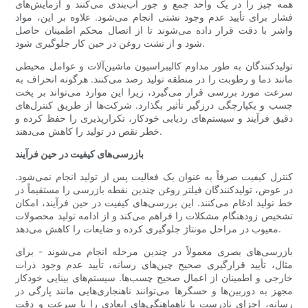
همه چیز را در یک واحد جمع و جور آب‌بندی می‌کنند و آزمایش‌های
فشار برای تأیید عدم وجود نشتی انجام می‌شود. علاوه بر این، مواد
واشر با دقت قرار داده می‌شوند تا از اتصال محکم اطمینان حاصل
شود و از نشت روغن در حین کار جلوگیری شود.
تولیدکنندگان به طور مداوم کالیبراسیون ماشین‌آلات و عوامل محیطی
مانند دما و رطوبت را در منطقه تولید رصد می‌کنند. هرگونه انحراف به
سرعت مورد بررسی قرار می‌گیرد، زیرا این موارد می‌تواند بر پخت
چسب و یکپارچگی درزگیر تأثیر بگذارد. شرکت‌ها از طریق کنترل‌های
دقیق فرآیند و سیستم‌های ردیابی خودکار، تکرارپذیری را حفظ کرده و
خطر نقص در تولید را کاهش می‌دهند.
بازرسی‌های کیفیت در حین فرآیند
کنترل کیفیت صرفاً به عنوان یک فعالیت پس از تولید انجام نمی‌شود.
در عوض، تولیدکنندگان فیلتر روغن چندین نقطه بازرسی را مستقیماً در
خط تولید ادغام می‌کنند. این بررسی‌های کیفیت در حین فرآیند، امکان
تشخیص زودهنگام مشکلات را فراهم می‌کند و از ادامه تولید محصولات
معیوب در مراحل مونتاژ جلوگیری کرده و ضایعات را کاهش می‌دهد.
بازرسی‌های بصری معمولاً در چندین مرحله انجام می‌شوند - برای
مثال، تأیید قرارگیری صحیح چین‌های رسانه، تأیید عدم وجود ذرات
خارجی و اطمینان از اعمال صحیح چسب‌ها. سیستم‌های بینایی خودکار
مجهز به دوربین‌ها و حسگرها می‌توانند ناهنجاری‌هایی مانند پارگی در
رسانه، اجزای نادرست یا ناهماهنگی‌های ابعادی را با سرعت و دقت