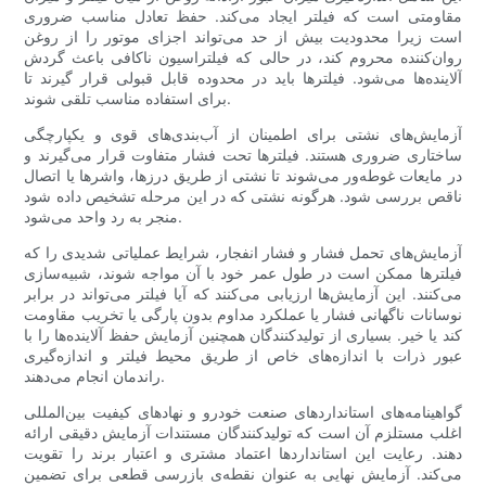
مقاومتی است که فیلتر ایجاد می‌کند. حفظ تعادل مناسب ضروری
است زیرا محدودیت بیش از حد می‌تواند اجزای موتور را از روغن
روان‌کننده محروم کند، در حالی که فیلتراسیون ناکافی باعث گردش
آلاینده‌ها می‌شود. فیلترها باید در محدوده قابل قبولی قرار گیرند تا
برای استفاده مناسب تلقی شوند.
آزمایش‌های نشتی برای اطمینان از آب‌بندی‌های قوی و یکپارچگی
ساختاری ضروری هستند. فیلترها تحت فشار متفاوت قرار می‌گیرند و
در مایعات غوطه‌ور می‌شوند تا نشتی از طریق درزها، واشرها یا اتصال
ناقص بررسی شود. هرگونه نشتی که در این مرحله تشخیص داده شود
منجر به رد واحد می‌شود.
آزمایش‌های تحمل فشار و فشار انفجار، شرایط عملیاتی شدیدی را که
فیلترها ممکن است در طول عمر خود با آن مواجه شوند، شبیه‌سازی
می‌کنند. این آزمایش‌ها ارزیابی می‌کنند که آیا فیلتر می‌تواند در برابر
نوسانات ناگهانی فشار یا عملکرد مداوم بدون پارگی یا تخریب مقاومت
کند یا خیر. بسیاری از تولیدکنندگان همچنین آزمایش حفظ آلاینده‌ها را با
عبور ذرات با اندازه‌های خاص از طریق محیط فیلتر و اندازه‌گیری
راندمان انجام می‌دهند.
گواهینامه‌های استانداردهای صنعت خودرو و نهادهای کیفیت بین‌المللی
اغلب مستلزم آن است که تولیدکنندگان مستندات آزمایش دقیقی ارائه
دهند. رعایت این استانداردها اعتماد مشتری و اعتبار برند را تقویت
می‌کند. آزمایش نهایی به عنوان نقطه‌ی بازرسی قطعی برای تضمین