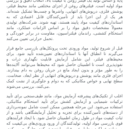
پایه و اساس تولید یک فیلتر روغن با کیفیت بالا، انتخاب دقیق و بررسی
مواد اولیه است. فیلترهای روغن از اجزای مختلفی مانند محیط فیلتر،
پوشش فلزی، درپوش‌های انتهایی، واشرها و چسب‌ها تشکیل شده‌اند.
هر یک از این اجزا باید از تأمین‌کنندگان قابل اعتمادی که به
استانداردهای کیفیت مواد پایبند هستند، تهیه شوند. شرکت‌های تولیدی
معمولاً مشخصات دقیق مواد را بر اساس الزامات عملکرد، مانند
استحکام کششی، راندمان فیلتراسیون، مقاومت در برابر خوردگی و
تحمل حرارتی تعیین می‌کنند.
قبل از شروع تولید، مواد ورودی تحت پروتکل‌های بازرسی جامع قرار
می‌گیرند تا انطباق آنها با استانداردهای تعیین‌شده تأیید شود. برای
محیط‌های فیلتر، این شامل آزمایش قابلیت نگهداری ذرات و
نفوذپذیری است تا اطمینان حاصل شود که محیط‌ها می‌توانند آلاینده‌ها
را به طور مؤثر و بدون ایجاد مانع در جریان روغن به دام بیندازند.
اجزای فلزی مانند پوشش و درپوش‌های انتهایی از نظر ابعاد، ضخامت،
سطح نهایی و خواص مکانیکی که به دوام و جلوگیری از نشت کمک
می‌کنند، بررسی می‌شوند.
اغلب از تکنیک‌های پیشرفته آزمایش مواد، مانند طیف‌سنجی برای تأیید
ترکیبات شیمیایی و آزمایش کشش برای تأیید استحکام مکانیکی،
استفاده می‌شود. این مرحله همچنین ممکن است شامل نمونه‌برداری
از دسته‌های تأمین‌کننده برای تجزیه و تحلیل آزمایشگاهی باشد و از
ثبات کیفیت مواد در طول زمان اطمینان حاصل شود. با ایجاد فرآیندهای
قوی بازرسی مواد اولیه، تولیدکنندگان از ورود ورودی‌های بی‌کیفیت که
می‌توانند عملکرد و طول عمر فیلتر را تضعیف کنند، جلوگیری می‌کنند.