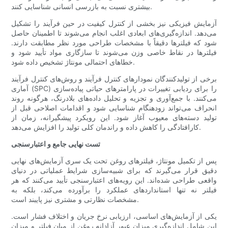
بیشتری نسبت به بازرسی انسانی شناسایی کنند.
آزمایش فیزیکی نیز بخشی از کنترل کیفیت در حین فرآیند را تشکیل
می‌دهد. اندازه‌گیری‌های ابعادی اغلب انجام می‌شوند تا اطمینان حاصل
شود که فیلترها دقیقاً با مشخصات طراحی مورد نظر مطابقت دارند.
فیلترها در نقاط خاصی وزن می‌شوند تا سازگاری مواد تأیید شود و
خطاهای احتمالی مونتاژ تشخیص داده شود.
برخی از تولیدکنندگان نمودارهای کنترل فرآیند و روش‌های کنترل فرآیند
آماری (SPC) را برای ردیابی تغییرات در پارامترهای حیاتی پیاده‌سازی
می‌کنند. با جمع‌آوری و تجزیه و تحلیل داده‌های بلادرنگ، هرگونه روند
انحراف می‌تواند زودهنگام شناسایی شود و اقدامات اصلاحی قبل از
تولید دسته‌های معیوب آغاز شود. این رویکرد پیشگیرانه، زمان از
کارافتادگی را کاهش داده و راندمان کلی تولید را افزایش می‌دهد.
تست نهایی جامع و اعتبارسنجی
پس از تکمیل مونتاژ، فیلترهای روغن تحت یک سری آزمایش‌های نهایی
دقیق قرار می‌گیرند که برای شبیه‌سازی شرایط عملیاتی در دنیای
واقعی طراحی شده‌اند. این رویه‌های اعتبارسنجی تأیید می‌کنند که هر
فیلتر نه تنها استانداردهای عملکرد را برآورده می‌کند، بلکه به
مشخصات نظارتی و مشتری نیز پایبند است.
یکی از آزمایش‌های اساسی، ارزیابی نرخ جریان و اختلاف فشار است.
این شامل اندازه‌گیری میزان عبور آزادانه روغن از میان فیلتر و میزان