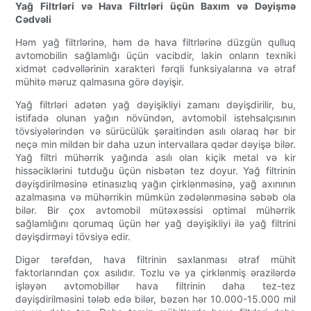
Yağ Filtrləri və Hava Filtrləri üçün Baxım və Dəyişmə
Cədvəli
Həm yağ filtrlərinə, həm də hava filtrlərinə düzgün qulluq
avtomobilin sağlamlığı üçün vacibdir, lakin onların texniki
xidmət cədvəllərinin xarakteri fərqli funksiyalarına və ətraf
mühitə məruz qalmasına görə dəyişir.
Yağ filtrləri adətən yağ dəyişikliyi zamanı dəyişdirilir, bu,
istifadə olunan yağın növündən, avtomobil istehsalçısının
tövsiyələrindən və sürücülük şəraitindən asılı olaraq hər bir
neçə min mildən bir daha uzun intervallara qədər dəyişə bilər.
Yağ filtri mühərrik yağında asılı olan kiçik metal və kir
hissəciklərini tutduğu üçün nisbətən tez doyur. Yağ filtrinin
dəyişdirilməsinə etinasızlıq yağın çirklənməsinə, yağ axınının
azalmasına və mühərrikin mümkün zədələnməsinə səbəb ola
bilər. Bir çox avtomobil mütəxəssisi optimal mühərrik
sağlamlığını qorumaq üçün hər yağ dəyişikliyi ilə yağ filtrini
dəyişdirməyi tövsiyə edir.
Digər tərəfdən, hava filtrinin saxlanması ətraf mühit
faktorlarından çox asılıdır. Tozlu və ya çirklənmiş ərazilərdə
işləyən avtomobillər hava filtrinin daha tez-tez
dəyişdirilməsini tələb edə bilər, bəzən hər 10.000-15.000 mil