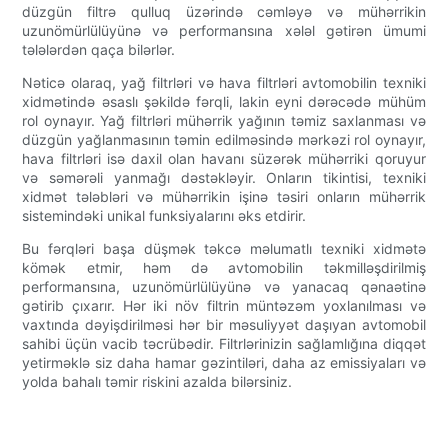
düzgün filtrə qulluq üzərində cəmləyə və mühərrikin
uzunömürlülüyünə və performansına xələl gətirən ümumi
tələlərdən qaça bilərlər.
Nəticə olaraq, yağ filtrləri və hava filtrləri avtomobilin texniki
xidmətində əsaslı şəkildə fərqli, lakin eyni dərəcədə mühüm
rol oynayır. Yağ filtrləri mühərrik yağının təmiz saxlanması və
düzgün yağlanmasının təmin edilməsində mərkəzi rol oynayır,
hava filtrləri isə daxil olan havanı süzərək mühərriki qoruyur
və səmərəli yanmağı dəstəkləyir. Onların tikintisi, texniki
xidmət tələbləri və mühərrikin işinə təsiri onların mühərrik
sistemindəki unikal funksiyalarını əks etdirir.
Bu fərqləri başa düşmək təkcə məlumatlı texniki xidmətə
kömək etmir, həm də avtomobilin təkmilləşdirilmiş
performansına, uzunömürlülüyünə və yanacaq qənaətinə
gətirib çıxarır. Hər iki növ filtrin müntəzəm yoxlanılması və
vaxtında dəyişdirilməsi hər bir məsuliyyət daşıyan avtomobil
sahibi üçün vacib təcrübədir. Filtrlərinizin sağlamlığına diqqət
yetirməklə siz daha hamar gəzintiləri, daha az emissiyaları və
yolda bahalı təmir riskini azalda bilərsiniz.