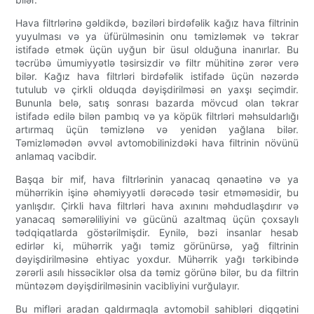
Hava filtrlərinə gəldikdə, bəziləri birdəfəlik kağız hava filtrinin
yuyulması və ya üfürülməsinin onu təmizləmək və təkrar
istifadə etmək üçün uyğun bir üsul olduğuna inanırlar. Bu
təcrübə ümumiyyətlə təsirsizdir və filtr mühitinə zərər verə
bilər. Kağız hava filtrləri birdəfəlik istifadə üçün nəzərdə
tutulub və çirkli olduqda dəyişdirilməsi ən yaxşı seçimdir.
Bununla belə, satış sonrası bazarda mövcud olan təkrar
istifadə edilə bilən pambıq və ya köpük filtrləri məhsuldarlığı
artırmaq üçün təmizlənə və yenidən yağlana bilər.
Təmizləmədən əvvəl avtomobilinizdəki hava filtrinin növünü
anlamaq vacibdir.
Başqa bir mif, hava filtrlərinin yanacaq qənaətinə və ya
mühərrikin işinə əhəmiyyətli dərəcədə təsir etməməsidir, bu
yanlışdır. Çirkli hava filtrləri hava axınını məhdudlaşdırır və
yanacaq səmərəliliyini və gücünü azaltmaq üçün çoxsaylı
tədqiqatlarda göstərilmişdir. Eynilə, bəzi insanlar hesab
edirlər ki, mühərrik yağı təmiz görünürsə, yağ filtrinin
dəyişdirilməsinə ehtiyac yoxdur. Mühərrik yağı tərkibində
zərərli asılı hissəciklər olsa da təmiz görünə bilər, bu da filtrin
müntəzəm dəyişdirilməsinin vacibliyini vurğulayır.
Bu mifləri aradan qaldırmaqla avtomobil sahibləri diqqətini