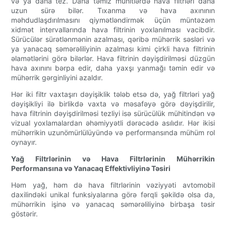
və ya daha tez. Daha təmiz mühitlərdə hava filtrləri daha
uzun sürə bilər. Tıxanma və hava axınının
məhdudlaşdırılmasını qiymətləndirmək üçün müntəzəm
xidmət intervallarında hava filtrinin yoxlanılması vacibdir.
Sürücülər sürətlənmənin azalması, qəribə mühərrik səsləri və
ya yanacaq səmərəliliyinin azalması kimi çirkli hava filtrinin
əlamətlərini görə bilərlər. Hava filtrinin dəyişdirilməsi düzgün
hava axınını bərpa edir, daha yaxşı yanmağı təmin edir və
mühərrik gərginliyini azaldır.
Hər iki filtr vaxtaşırı dəyişiklik tələb etsə də, yağ filtrləri yağ
dəyişikliyi ilə birlikdə vaxta və məsafəyə görə dəyişdirilir,
hava filtrinin dəyişdirilməsi tezliyi isə sürücülük mühitindən və
vizual yoxlamalardan əhəmiyyətli dərəcədə asılıdır. Hər ikisi
mühərrikin uzunömürlülüyündə və performansında mühüm rol
oynayır.
Yağ Filtrlərinin və Hava Filtrlərinin Mühərrikin
Performansına və Yanacaq Effektivliyinə Təsiri
Həm yağ, həm də hava filtrlərinin vəziyyəti avtomobil
daxilindəki unikal funksiyalarına görə fərqli şəkildə olsa da,
mühərrikin işinə və yanacaq səmərəliliyinə birbaşa təsir
göstərir.