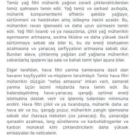
Təmiz yağ filtri mühərrik yağının zərərli çirkləndiricilərdən
təmiz qalmasını təmin edir. Yağ təmiz və sərbəst axdıqda,
mühərrik komponentlərini effektiv şəkildə yağlayır,
sürtünməni və həddindən artıq istiləşmə riskini azaldır. Bu,
mühərrikin rəvan işləməsini və daha uzun sürməsini təmin
edir. Yağ filtri tıxanıb və ya nasazdırsa, çirkli yağ mühərrikin
aşınmasının artmasına, sıxılma itkisinə və daha yüksək daxili
sürtünməyə səbəb ola bilər ki, bu da enerji istehsalının
azalmasına və yanacaq sərfiyyatının artmasına səbəb olur.
Bundan əlavə, çirklənmiş yağdan zəif yağlama mühərrikin
xəbərdarlıq işıqlarını işə sala və bahalı təmir işləri apara bilər.
Digər tərəfdən, hava filtri yanma kamerasına daxil olan
havanın keyfiyyətini və miqdarını tənzimləyir. Təmiz hava filtri
mühərrikin düzgün "nəfəs almasına" imkan verir, səmərəli
yanma üçün lazımi miqdarda hava təmin edir. Bu
balanslaşdırılmış hava-yanacaq qarışığı optimal enerji
istehsalına dəstək verir və işlənmiş tullantıları minimuma
endirir. Hava filtri çirkli və ya tıxandıqda, mühərrik daha az
hava alır və bu, qarışığı pozur, mühərrikin zəngin işləməsinə
səbəb olur (havaya nisbətən çox yanacaq). Bu, yanacağa
qənaətin azalması, ləng sürətlənmə və karbohidrogenlər və
karbon monoksit kimi çirkləndiricilərin daha yüksək
emissiyaları ilə nəticələnir.