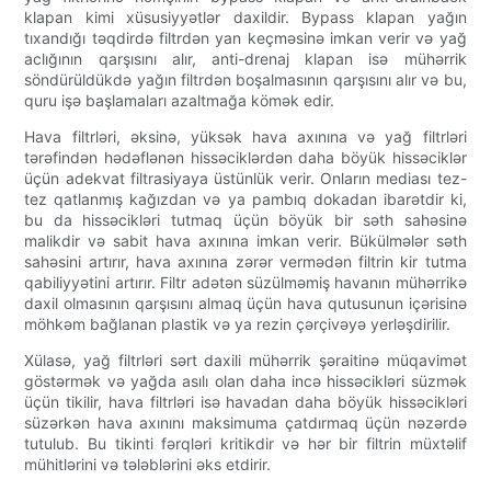
klapan kimi xüsusiyyətlər daxildir. Bypass klapan yağın
tıxandığı təqdirdə filtrdən yan keçməsinə imkan verir və yağ
aclığının qarşısını alır, anti-drenaj klapan isə mühərrik
söndürüldükdə yağın filtrdən boşalmasının qarşısını alır və bu,
quru işə başlamaları azaltmağa kömək edir.
Hava filtrləri, əksinə, yüksək hava axınına və yağ filtrləri
tərəfindən hədəflənən hissəciklərdən daha böyük hissəciklər
üçün adekvat filtrasiyaya üstünlük verir. Onların mediası tez-
tez qatlanmış kağızdan və ya pambıq dokadan ibarətdir ki,
bu da hissəcikləri tutmaq üçün böyük bir səth sahəsinə
malikdir və sabit hava axınına imkan verir. Bükülmələr səth
sahəsini artırır, hava axınına zərər vermədən filtrin kir tutma
qabiliyyətini artırır. Filtr adətən süzülməmiş havanın mühərrikə
daxil olmasının qarşısını almaq üçün hava qutusunun içərisinə
möhkəm bağlanan plastik və ya rezin çərçivəyə yerləşdirilir.
Xülasə, yağ filtrləri sərt daxili mühərrik şəraitinə müqavimət
göstərmək və yağda asılı olan daha incə hissəcikləri süzmək
üçün tikilir, hava filtrləri isə havadan daha böyük hissəcikləri
süzərkən hava axınını maksimuma çatdırmaq üçün nəzərdə
tutulub. Bu tikinti fərqləri kritikdir və hər bir filtrin müxtəlif
mühitlərini və tələblərini əks etdirir.