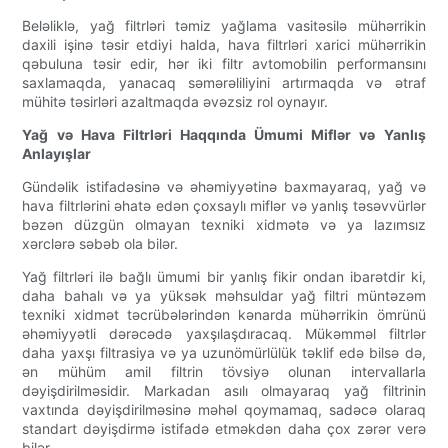
Beləliklə, yağ filtrləri təmiz yağlama vasitəsilə mühərrikin
daxili işinə təsir etdiyi halda, hava filtrləri xarici mühərrikin
qəbuluna təsir edir, hər iki filtr avtomobilin performansını
saxlamaqda, yanacaq səmərəliliyini artırmaqda və ətraf
mühitə təsirləri azaltmaqda əvəzsiz rol oynayır.
Yağ və Hava Filtrləri Haqqında Ümumi Miflər və Yanlış
Anlayışlar
Gündəlik istifadəsinə və əhəmiyyətinə baxmayaraq, yağ və
hava filtrlərini əhatə edən çoxsaylı miflər və yanlış təsəvvürlər
bəzən düzgün olmayan texniki xidmətə və ya lazımsız
xərclərə səbəb ola bilər.
Yağ filtrləri ilə bağlı ümumi bir yanlış fikir ondan ibarətdir ki,
daha bahalı və ya yüksək məhsuldar yağ filtri müntəzəm
texniki xidmət təcrübələrindən kənarda mühərrikin ömrünü
əhəmiyyətli dərəcədə yaxşılaşdıracaq. Mükəmməl filtrlər
daha yaxşı filtrasiya və ya uzunömürlülük təklif edə bilsə də,
ən mühüm amil filtrin tövsiyə olunan intervallarla
dəyişdirilməsidir. Markadan asılı olmayaraq yağ filtrinin
vaxtında dəyişdirilməsinə məhəl qoymamaq, sadəcə olaraq
standart dəyişdirmə istifadə etməkdən daha çox zərər verə
bilər.