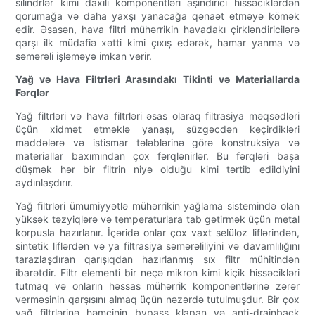
silindrlər kimi daxili komponentləri aşındırıcı hissəciklərdən
qorumağa və daha yaxşı yanacağa qənaət etməyə kömək
edir. Əsasən, hava filtri mühərrikin havadakı çirkləndiricilərə
qarşı ilk müdafiə xətti kimi çıxış edərək, hamar yanma və
səmərəli işləməyə imkan verir.
Yağ və Hava Filtrləri Arasındakı Tikinti və Materiallarda
Fərqlər
Yağ filtrləri və hava filtrləri əsas olaraq filtrasiya məqsədləri
üçün xidmət etməklə yanaşı, süzgəcdən keçirdikləri
maddələrə və istismar tələblərinə görə konstruksiya və
materiallar baxımından çox fərqlənirlər. Bu fərqləri başa
düşmək hər bir filtrin niyə olduğu kimi tərtib edildiyini
aydınlaşdırır.
Yağ filtrləri ümumiyyətlə mühərrikin yağlama sistemində olan
yüksək təzyiqlərə və temperaturlara tab gətirmək üçün metal
korpusla hazırlanır. İçəridə onlar çox vaxt selüloz liflərindən,
sintetik liflərdən və ya filtrasiya səmərəliliyini və davamlılığını
tarazlaşdıran qarışıqdan hazırlanmış sıx filtr mühitindən
ibarətdir. Filtr elementi bir neçə mikron kimi kiçik hissəcikləri
tutmaq və onların həssas mühərrik komponentlərinə zərər
verməsinin qarşısını almaq üçün nəzərdə tutulmuşdur. Bir çox
yağ filtrlərinə həmçinin bypass klapan və anti-drainback