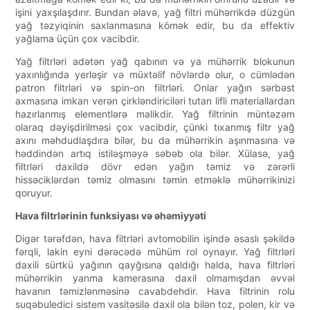
işini yaxşılaşdırır. Bundan əlavə, yağ filtri mühərrikdə düzgün
yağ təzyiqinin saxlanmasına kömək edir, bu da effektiv
yağlama üçün çox vacibdir.
Yağ filtrləri adətən yağ qabının və ya mühərrik blokunun
yaxınlığında yerləşir və müxtəlif növlərdə olur, o cümlədən
patron filtrləri və spin-on filtrləri. Onlar yağın sərbəst
axmasına imkan verən çirkləndiriciləri tutan lifli materiallardan
hazırlanmış elementlərə malikdir. Yağ filtrinin müntəzəm
olaraq dəyişdirilməsi çox vacibdir, çünki tıxanmış filtr yağ
axını məhdudlaşdıra bilər, bu da mühərrikin aşınmasına və
həddindən artıq istiləşməyə səbəb ola bilər. Xülasə, yağ
filtrləri daxildə dövr edən yağın təmiz və zərərli
hissəciklərdən təmiz olmasını təmin etməklə mühərrikinizi
qoruyur.
Hava filtrlərinin funksiyası və əhəmiyyəti
Digər tərəfdən, hava filtrləri avtomobilin işində əsaslı şəkildə
fərqli, lakin eyni dərəcədə mühüm rol oynayır. Yağ filtrləri
daxili sürtkü yağının qayğısına qaldığı halda, hava filtrləri
mühərrikin yanma kamerasına daxil olmamışdan əvvəl
havanın təmizlənməsinə cavabdehdir. Hava filtrinin rolu
suqəbuledici sistem vasitəsilə daxil ola bilən toz, polen, kir və