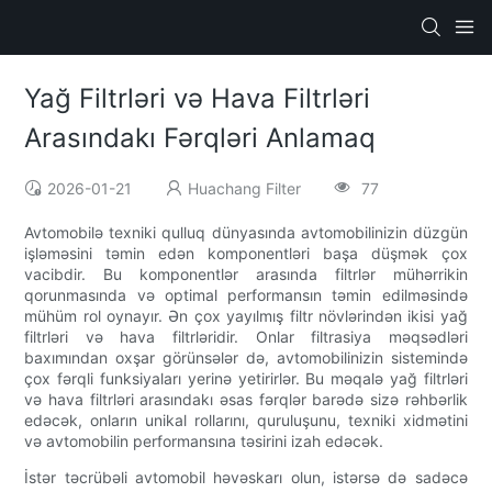
Yağ Filtrləri və Hava Filtrləri
Arasındakı Fərqləri Anlamaq
2026-01-21
Huachang Filter
77
Avtomobilə texniki qulluq dünyasında avtomobilinizin düzgün
işləməsini təmin edən komponentləri başa düşmək çox
vacibdir. Bu komponentlər arasında filtrlər mühərrikin
qorunmasında və optimal performansın təmin edilməsində
mühüm rol oynayır. Ən çox yayılmış filtr növlərindən ikisi yağ
filtrləri və hava filtrləridir. Onlar filtrasiya məqsədləri
baxımından oxşar görünsələr də, avtomobilinizin sistemində
çox fərqli funksiyaları yerinə yetirirlər. Bu məqalə yağ filtrləri
və hava filtrləri arasındakı əsas fərqlər barədə sizə rəhbərlik
edəcək, onların unikal rollarını, quruluşunu, texniki xidmətini
və avtomobilin performansına təsirini izah edəcək.
İstər təcrübəli avtomobil həvəskarı olun, istərsə də sadəcə