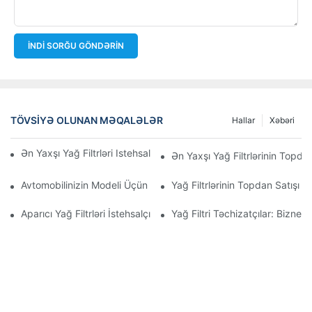
İNDI SORĞU GÖNDƏRIN
TÖVSIYƏ OLUNAN MƏQALƏLƏR
Hallar
Xəbəri
Ən Yaxşı Yağ Filtrləri Istehsal Edən Şirkətlər: Hərtərəfli Baxış
Ən Yaxşı Yağ Filtrlərinin Topdan
Avtomobilinizin Modeli Üçün Düzgün Yağ Filtrinin Seçilməsi: Əsa
Yağ Filtrlərinin Topdan Satışı 
Aparıcı Yağ Filtrləri İstehsalçılarına Və Onların İnnovasiyalarına D
Yağ Filtri Təchizatçılar: Biznes