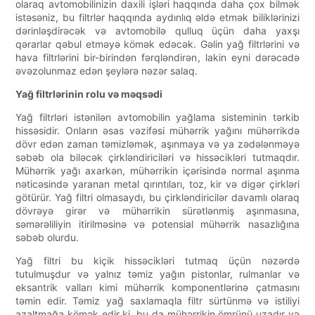
olaraq avtomobilinizin daxili işləri haqqında daha çox bilmək
istəsəniz, bu filtrlər haqqında aydınlıq əldə etmək biliklərinizi
dərinləşdirəcək və avtomobilə qulluq üçün daha yaxşı
qərarlar qəbul etməyə kömək edəcək. Gəlin yağ filtrlərini və
hava filtrlərini bir-birindən fərqləndirən, lakin eyni dərəcədə
əvəzolunmaz edən şeylərə nəzər salaq.
Yağ filtrlərinin rolu və məqsədi
Yağ filtrləri istənilən avtomobilin yağlama sisteminin tərkib
hissəsidir. Onların əsas vəzifəsi mühərrik yağını mühərrikdə
dövr edən zaman təmizləmək, aşınmaya və ya zədələnməyə
səbəb ola biləcək çirkləndiriciləri və hissəcikləri tutmaqdır.
Mühərrik yağı axarkən, mühərrikin içərisində normal aşınma
nəticəsində yaranan metal qırıntıları, toz, kir və digər çirkləri
götürür. Yağ filtri olmasaydı, bu çirkləndiricilər davamlı olaraq
dövrəyə girər və mühərrikin sürətlənmiş aşınmasına,
səmərəliliyin itirilməsinə və potensial mühərrik nasazlığına
səbəb olurdu.
Yağ filtri bu kiçik hissəcikləri tutmaq üçün nəzərdə
tutulmuşdur və yalnız təmiz yağın pistonlar, rulmanlar və
eksantrik valları kimi mühərrik komponentlərinə çatmasını
təmin edir. Təmiz yağ saxlamaqla filtr sürtünmə və istiliyi
azaltmağa kömək edir ki, bu da mühərrikin ömrünü uzadır və