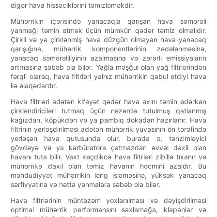
digər hava hissəciklərini təmizləməkdir.
Mühərrikin içərisində yanacaqla qarışan hava səmərəli
yanmağı təmin etmək üçün mümkün qədər təmiz olmalıdır.
Çirkli və ya çirklənmiş hava düzgün olmayan hava-yanacaq
qarışığına, mühərrik komponentlərinin zədələnməsinə,
yanacaq səmərəliliyinin azalmasına və zərərli emissiyaların
artmasına səbəb ola bilər. Yağla məşğul olan yağ filtrlərindən
fərqli olaraq, hava filtrləri yalnız mühərrikin qəbul etdiyi hava
ilə əlaqədardır.
Hava filtrləri adətən kifayət qədər hava axını təmin edərkən
çirkləndiriciləri tutmaq üçün nəzərdə tutulmuş qatlanmış
kağızdan, köpükdən və ya pambıq dokadan hazırlanır. Hava
filtrinin yerləşdirilməsi adətən mühərrik yuvasının ön tərəfində
yerləşən hava qutusunda olur, burada o, tənzimləyici
gövdəyə və ya karbüratora çatmazdan əvvəl daxil olan
havanı tuta bilir. Vaxt keçdikcə hava filtrləri zibillə tıxanır və
mühərrikə daxil olan təmiz havanın həcmini azaldır. Bu
məhdudiyyət mühərrikin ləng işləməsinə, yüksək yanacaq
sərfiyyatına və hətta yanmalara səbəb ola bilər.
Hava filtrlərinin müntəzəm yoxlanılması və dəyişdirilməsi
optimal mühərrik performansını saxlamağa, klapanlar və