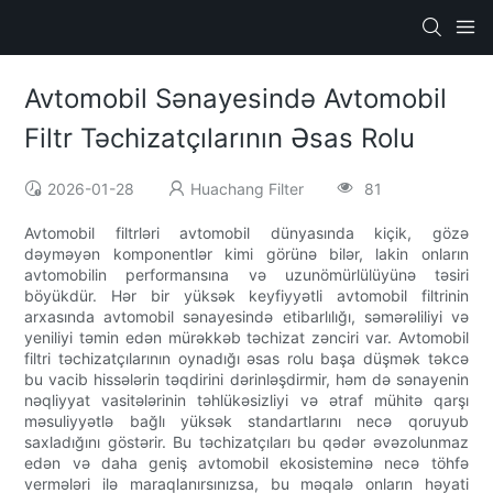
Avtomobil Sənayesində Avtomobil
Filtr Təchizatçılarının Əsas Rolu
2026-01-28
Huachang Filter
81
Avtomobil filtrləri avtomobil dünyasında kiçik, gözə
dəyməyən komponentlər kimi görünə bilər, lakin onların
avtomobilin performansına və uzunömürlülüyünə təsiri
böyükdür. Hər bir yüksək keyfiyyətli avtomobil filtrinin
arxasında avtomobil sənayesində etibarlılığı, səmərəliliyi və
yeniliyi təmin edən mürəkkəb təchizat zənciri var. Avtomobil
filtri təchizatçılarının oynadığı əsas rolu başa düşmək təkcə
bu vacib hissələrin təqdirini dərinləşdirmir, həm də sənayenin
nəqliyyat vasitələrinin təhlükəsizliyi və ətraf mühitə qarşı
məsuliyyətlə bağlı yüksək standartlarını necə qoruyub
saxladığını göstərir. Bu təchizatçıları bu qədər əvəzolunmaz
edən və daha geniş avtomobil ekosisteminə necə töhfə
vermələri ilə maraqlanırsınızsa, bu məqalə onların həyati