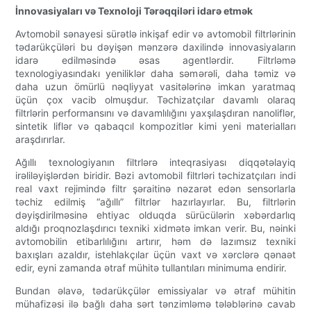
İnnovasiyaları və Texnoloji Tərəqqiləri idarə etmək
Avtomobil sənayesi sürətlə inkişaf edir və avtomobil filtrlərinin
tədarükçüləri bu dəyişən mənzərə daxilində innovasiyaların
idarə edilməsində əsas agentlərdir. Filtrləmə
texnologiyasındakı yeniliklər daha səmərəli, daha təmiz və
daha uzun ömürlü nəqliyyat vasitələrinə imkan yaratmaq
üçün çox vacib olmuşdur. Təchizatçılar davamlı olaraq
filtrlərin performansını və davamlılığını yaxşılaşdıran nanoliflər,
sintetik liflər və qabaqcıl kompozitlər kimi yeni materialları
araşdırırlar.
Ağıllı texnologiyanın filtrlərə inteqrasiyası diqqətəlayiq
irəliləyişlərdən biridir. Bəzi avtomobil filtrləri təchizatçıları indi
real vaxt rejimində filtr şəraitinə nəzarət edən sensorlarla
təchiz edilmiş “ağıllı” filtrlər hazırlayırlar. Bu, filtrlərin
dəyişdirilməsinə ehtiyac olduqda sürücülərin xəbərdarlıq
aldığı proqnozlaşdırıcı texniki xidmətə imkan verir. Bu, nəinki
avtomobilin etibarlılığını artırır, həm də lazımsız texniki
baxışları azaldır, istehlakçılar üçün vaxt və xərclərə qənaət
edir, eyni zamanda ətraf mühitə tullantıları minimuma endirir.
Bundan əlavə, tədarükçülər emissiyalar və ətraf mühitin
mühafizəsi ilə bağlı daha sərt tənzimləmə tələblərinə cavab