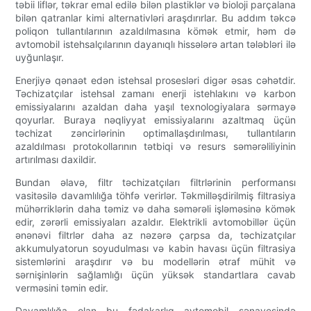
təbii liflər, təkrar emal edilə bilən plastiklər və bioloji parçalana
bilən qatranlar kimi alternativləri araşdırırlar. Bu addım təkcə
poliqon tullantılarının azaldılmasına kömək etmir, həm də
avtomobil istehsalçılarının dayanıqlı hissələrə artan tələbləri ilə
uyğunlaşır.
Enerjiyə qənaət edən istehsal prosesləri digər əsas cəhətdir.
Təchizatçılar istehsal zamanı enerji istehlakını və karbon
emissiyalarını azaldan daha yaşıl texnologiyalara sərmayə
qoyurlar. Buraya nəqliyyat emissiyalarını azaltmaq üçün
təchizat zəncirlərinin optimallaşdırılması, tullantıların
azaldılması protokollarının tətbiqi və resurs səmərəliliyinin
artırılması daxildir.
Bundan əlavə, filtr təchizatçıları filtrlərinin performansı
vasitəsilə davamlılığa töhfə verirlər. Təkmilləşdirilmiş filtrasiya
mühərriklərin daha təmiz və daha səmərəli işləməsinə kömək
edir, zərərli emissiyaları azaldır. Elektrikli avtomobillər üçün
ənənəvi filtrlər daha az nəzərə çarpsa da, təchizatçılar
akkumulyatorun soyudulması və kabin havası üçün filtrasiya
sistemlərini araşdırır və bu modellərin ətraf mühit və
sərnişinlərin sağlamlığı üçün yüksək standartlara cavab
verməsini təmin edir.
Davamlılığa olan bu fədakarlıq avtomobil sənayesində