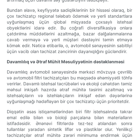
Bundan əlavə, keyfiyyətə sadiqliklərinin bir hissəsi olaraq, bir
çox təchizatçı regional tələbatı ödəmək və yerli standartlara
uyğunlaşmaq üçün qlobal miqyasda çoxsaylı istehsal
obyektlərini idarə edir. Bu coğrafi diversifikasiya onlara
çatdırılma müddətlərini azaltmağa, bazar dalğalanmalarına
cavab verməyə və yerli müştəri dəstəyini təmin etməyə
kömək edir. Nəticə etibarilə, o, avtomobil sənayesinin sabitliyi
üçün vacib olan təchizat zəncirinin dayanıqlığını gücləndirir.
Davamlılıq və Ətraf Mühit Məsuliyyətinin dəstəklənməsi
Davamlılıq avtomobil sənayesində mərkəzi mövzuya çevrilib
və avtomobil filtri təchizatçıları bu məqsədə əhəmiyyətli töhfə
verirlər. Davamlı istehsal təcrübələri və ekoloji cəhətdən təmiz
məhsul inkişafı hazırda ətraf mühitə təsirini azaltmaq və
istehsalçıların və istehlakçıların inkişaf edən dəyərlərinə
uyğunlaşmağı hədəfləyən bir çox təchizatçı üçün prioritetdir.
Diqqətin əsas istiqamətlərindən biri filtr istehsalında təkrar
emal edilə bilən və bioloji parçalana bilən materialların
istifadəsidir. Ənənəvi filtrlərdə tez-tez atılandan sonra
tullantılar yaradan sintetik liflər və plastiklər olur. Yenilikçi
təchizatçılar ətraf mühitə zərəri minimuma endirmək üçün