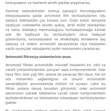
funksiyalarını və təsirlərini ətraflı şəkildə araşdıracaq.
Xammal tədarükündən tutmuş qabaqcıl texnologiyaların
inteqrasiyasına qədər avtomobil filtri təchizatçılarının rolu
sadəcə istehsaldan çox kənara çıxır. Onlar bütün dünyada
nəqliyyat vasitələrinə texniki qulluq, ətraf mühit standartları
və hətta istehlakçı məmnunluğunu formalaşdırmağa kömək
edir. Bu kəşfiyyat bu təchizatçıların necə fəaliyyət
göstərdiyinə, innovasiyalara və əməkdaşlıq etmələrinə işıq
salacaq və onların avtomobil sənayesində niyə həqiqətən
vacib oyunçular olduqlarının aydın mənzərəsini yaradacaq.
Avtomobil filtrasiya sistemlərinin əsası
Avtomobil filtrləri avtomobilin müxtəlif hissələrini kir, zibil və
zərərli çirkləndiricilərdən qoruyan əsas komponentlərdir. İstər
hava filtri, istər yağ filtri, istərsə də yanacaq filtri olsun, hər bir
növ mühərrikin sağlamlığının və ümumi avtomobilin
səmərəliliyinin qorunmasında mühüm rol oynayır. Lakin bu
filtrlər sadəcə olaraq havadan görünmür; onlar avtomobil
sektorunun yüksək tələblərinə cavab verən komponentlərin
layihələndirilməsi və istehsalında ixtisaslaşan təchizatçılardan
gəlirlər.
Bu təchizatçılar istehsal etdikləri hər filtrin ciddi sənaye