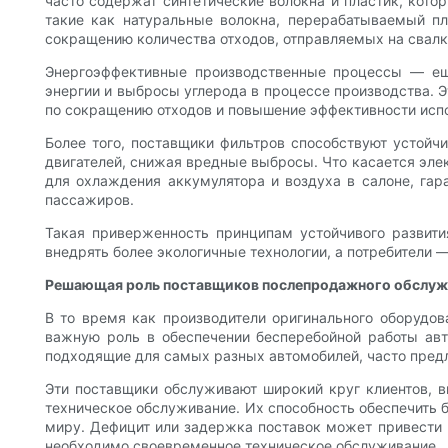
часто содержат синтетические волокна и пластик, кото
такие как натуральные волокна, перерабатываемый п
сокращению количества отходов, отправляемых на свалки
Энергоэффективные производственные процессы — ещё
энергии и выбросы углерода в процессе производства. 
по сокращению отходов и повышение эффективности исп
Более того, поставщики фильтров способствуют устойч
двигателей, снижая вредные выбросы. Что касается эле
для охлаждения аккумулятора и воздуха в салоне, га
пассажиров.
Такая приверженность принципам устойчивого развити
внедрять более экологичные технологии, а потребители
Решающая роль поставщиков послепродажного обслуж
В то время как производители оригинального оборудов
важную роль в обеспечении бесперебойной работы авт
подходящие для самых разных автомобилей, часто предл
Эти поставщики обслуживают широкий круг клиентов, 
техническое обслуживание. Их способность обеспечить
миру. Дефицит или задержка поставок может привести 
необходимо своевременное техническое обслуживание.