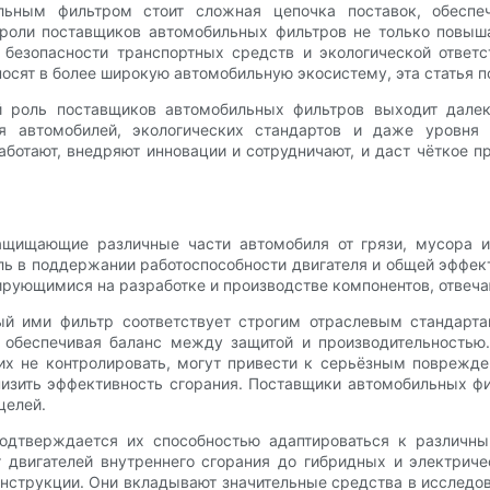
ьным фильтром стоит сложная цепочка поставок, обеспе
оли поставщиков автомобильных фильтров не только повыша
безопасности транспортных средств и экологической ответст
осят в более широкую автомобильную экосистему, эта статья п
 роль поставщиков автомобильных фильтров выходит далек
я автомобилей, экологических стандартов и даже уровня 
аботают, внедряют инновации и сотрудничают, и даст чёткое 
щищающие различные части автомобиля от грязи, мусора и
ь в поддержании работоспособности двигателя и общей эффек
ирующимися на разработке и производстве компонентов, отве
ый ими фильтр соответствует строгим отраслевым стандар
к, обеспечивая баланс между защитой и производительность
 их не контролировать, могут привести к серьёзным поврежд
низить эффективность сгорания. Поставщики автомобильных ф
целей.
подтверждается их способностью адаптироваться к различн
 двигателей внутреннего сгорания до гибридных и электрич
нструкции. Они вкладывают значительные средства в исследо