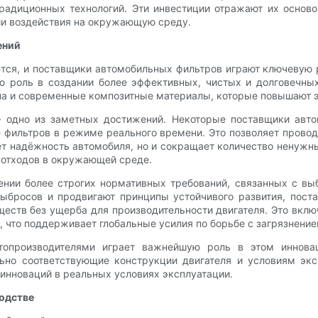
адиционных технологий. Эти инвестиции отражают их осново
ии воздействия на окружающую среду.
ений
ся, и поставщики автомобильных фильтров играют ключевую р
 роль в создании более эффективных, чистых и долговечны
кна и современные композитные материалы, которые повышают э
— одно из заметных достижений. Некоторые поставщики авт
 фильтров в режиме реального времени. Это позволяет провод
т надёжность автомобиля, но и сокращает количество ненужн
о отходов в окружающей среде.
ении более строгих нормативных требований, связанных с в
ыбросов и продвигают принципы устойчивого развития, пост
еств без ущерба для производительности двигателя. Это вклю
 что поддерживает глобальные усилия по борьбе с загрязнение
топроизводителями играет важнейшую роль в этом инновац
льно соответствующие конструкции двигателя и условиям экс
 инноваций в реальных условиях эксплуатации.
водстве