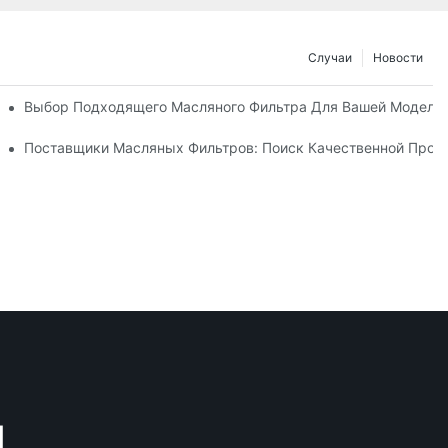
Случаи
Новости
 Доверять?
Выбор Подходящего Масляного Фильтра Для Вашей Модели
ьтров И Их Инновации
Поставщики Масляных Фильтров: Поиск Качественной Прод
M