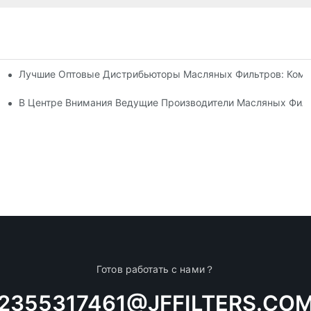
Лучшие Оптовые Дистрибьюторы Масляных Фильтров: Кому
есторонний Обзор
оветы И Рекомендации
В Центре Внимания Ведущие Производители Масляных Фил
Готов работать с нами？
2355317461@JFFILTERS.CO