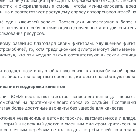
рые после утилизации приводят к образованию отходов. Инно
ластик и биоразлагаемые смолы, чтобы минимизировать вред
, но и соответствует растущему спросу автопроизводителей на
 один ключевой аспект. Поставщики инвестируют в более э
Это включает в себя оптимизацию цепочек поставок для снижен
ользования ресурсов.
ивому развитию благодаря своим фильтрам. Улучшенная фильт
ктромобилей, то, хотя традиционные фильтры могут быть мене
рантируя, что эти модели также соответствуют высоким стан
я создает позитивную обратную связь в автомобильной про
 — выбирать транспортные средства, которые способствуют ох
ивания и поддержки клиентов
ания (OEM) поставляют фильтры непосредственно для новых 
омобилей на протяжении всего срока их службы. Поставщик
агая более доступные варианты без ущерба для качества.
включая независимые автомастерские, автомехаников и владе
 быстрый и надежный доступ к сменным фильтрам критически в
к серьезным перебоям не только для потребителей, но и для 