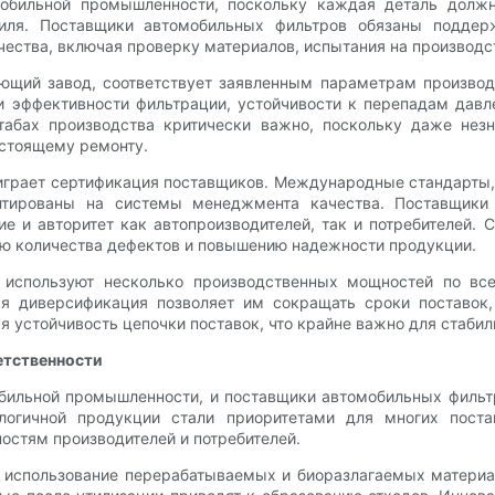
обильной промышленности, поскольку каждая деталь должн
обиля. Поставщики автомобильных фильтров обязаны поддер
ества, включая проверку материалов, испытания на производст
ающий завод, соответствует заявленным параметрам произво
 эффективности фильтрации, устойчивости к перепадам давл
табах производства критически важно, поскольку даже нез
остоящему ремонту.
играет сертификация поставщиков. Международные стандарты, 
нтированы на системы менеджмента качества. Поставщики 
е и авторитет как автопроизводителей, так и потребителей.
ю количества дефектов и повышению надежности продукции.
и используют несколько производственных мощностей по вс
ая диверсификация позволяет им сокращать сроки поставок,
я устойчивость цепочки поставок, что крайне важно для стаб
етственности
обильной промышленности, и поставщики автомобильных фильтр
логичной продукции стали приоритетами для многих поста
стям производителей и потребителей.
я использование перерабатываемых и биоразлагаемых материа