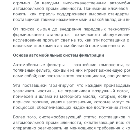
огромно. За каждым высококачественным автомобил
автомобильной промышленности. Понимание ключевой р
понять, как отрасль поддерживает высокие стандарты 
поставщиков такими незаменимыми и какой вклад они вн
От поиска сырья до внедрения передовых технологий
формированию стандартов технического обслуживани
исследование прольет свет на то, как эти поставщики р
важными игроками в автомобильной промышленности.
Основа автомобильных систем фильтрации
Автомобильные фильтры — важнейшие компоненты, за
топливный фильтр, каждый из них играет важнейшую рол
сами собой; они поставляются поставщиками, специализ
Эти поставщики гарантируют, что каждый производим
улавливать частицы, не ограничивая воздушный пото
примесей и шлама из моторного масла, которые, если
впрыска топлива, удаляя загрязнения, которые могут с
процессов, обеспечивающих надёжное достижение этих 
Более того, системообразующий статус поставщиков 
автомобильной промышленности, охватывающей всё: от
оперативно реагировать на меняющиеся требования к ко