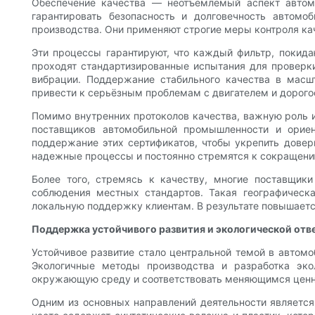
Обеспечение качества — неотъемлемый аспект автом
гарантировать безопасность и долговечность автом
производства. Они применяют строгие меры контроля кач
Эти процессы гарантируют, что каждый фильтр, покид
проходят стандартизированные испытания для проверки
вибрации. Поддержание стабильного качества в масш
привести к серьёзным проблемам с двигателем и дорог
Помимо внутренних протоколов качества, важную роль 
поставщиков автомобильной промышленности и орие
поддержание этих сертификатов, чтобы укрепить довери
надежные процессы и постоянно стремятся к сокращени
Более того, стремясь к качеству, многие поставщик
соблюдения местных стандартов. Такая географическ
локальную поддержку клиентам. В результате повышаетс
Поддержка устойчивого развития и экологической отв
Устойчивое развитие стало центральной темой в автом
Экологичные методы производства и разработка эко
окружающую среду и соответствовать меняющимся ценно
Одним из основных направлений деятельности являетс