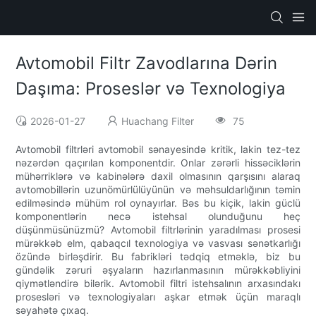
Avtomobil Filtr Zavodlarına Dərin
Daşıma: Proseslər və Texnologiya
2026-01-27
Huachang Filter
75
Avtomobil filtrləri avtomobil sənayesində kritik, lakin tez-tez
nəzərdən qaçırılan komponentdir. Onlar zərərli hissəciklərin
mühərriklərə və kabinələrə daxil olmasının qarşısını alaraq
avtomobillərin uzunömürlülüyünün və məhsuldarlığının təmin
edilməsində mühüm rol oynayırlar. Bəs bu kiçik, lakin güclü
komponentlərin necə istehsal olunduğunu heç
düşünmüsünüzmü? Avtomobil filtrlərinin yaradılması prosesi
mürəkkəb elm, qabaqcıl texnologiya və vasvası sənətkarlığı
özündə birləşdirir. Bu fabrikləri tədqiq etməklə, biz bu
gündəlik zəruri əşyaların hazırlanmasının mürəkkəbliyini
qiymətləndirə bilərik. Avtomobil filtri istehsalının arxasındakı
prosesləri və texnologiyaları aşkar etmək üçün maraqlı
səyahətə çıxaq.