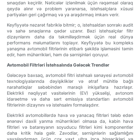
sınaqdan keçirilir. Nəticələr izlənilmək üçün rəqəmsal olaraq
qeydə alınır və problem yaranarsa, istehsalçılara xüsusi
partiyaları geri çağırmaq və ya araşdırmaq imkanı verir.
Keyfiyyətə nəzarət fabriklə bitmir; o, istehsaldan sonrakı audit
və sahə sınaqlarına qədər uzanır. Bəzi istehsalçılar filtr
dizaynlarını daha da təkmilləşdirmək üçün real dünya
performans məlumatlarını toplayır. Keyfiyyətə bu kompleks
yanaşma avtomobil filtrlərinin etibarlı şəkildə işləməsini təmin
edir, həm mühərrikləri, həm də sərnişinləri qoruyur.
Avtomobil Filtrləri İstehsalında Gələcək Trendlər
Gələcəyə baxsaq, avtomobil filtri istehsalı sənayesi avtomobil
texnologiyalarında dəyişikliklər və ətraf mühitlə bağlı
narahatlıqlar səbəbindən maraqlı inkişaflara hazırlaşır.
Elektrikli nəqliyyat vasitələrinin (EV) yüksəlişi, avtonom
idarəetmə və daha sərt emissiya standartları avtomobil
filtrlərinin dizaynını və istehsalını formalaşdırır.
Elektrikli avtomobillərdə hava və yanacaq filtrləri tələb edən
ənənəvi daxili yanma mühərrikləri olmasa da, kabin hava
filtrləri və batareyanın soyuducu filtrləri kimi komponentlər
daha kritik hala gəlir. Zavodlar, sərnişinlərin sağlamlığını
yaxşılaşdırmaq üçün çox vaxt ultra incə hissəcikləri və