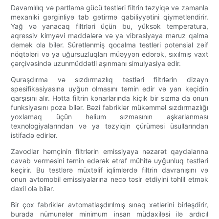
Davamlılıq və partlama gücü testləri filtrin təzyiqə və zamanla
mexaniki gərginliyə tab gətirmə qabiliyyətini qiymətləndirir.
Yağ və yanacaq filtrləri üçün bu, yüksək temperatura,
aqressiv kimyəvi maddələrə və ya vibrasiyaya məruz qalma
demək ola bilər. Sürətlənmiş qocalma testləri potensial zəif
nöqtələri və ya uğursuzluqları müəyyən edərək, sıxılmış vaxt
çərçivəsində uzunmüddətli aşınmanı simulyasiya edir.
Quraşdırma və sızdırmazlıq testləri filtrlərin dizayn
spesifikasiyasına uyğun olmasını təmin edir və yan keçidin
qarşısını alır. Hətta filtrin kənarlarında kiçik bir sızma da onun
funksiyasını poza bilər. Bəzi fabriklər mükəmməl sızdırmazlığı
yoxlamaq üçün helium sızmasının aşkarlanması
texnologiyalarından və ya təzyiqin çürüməsi üsullarından
istifadə edirlər.
Zavodlar həmçinin filtrlərin emissiyaya nəzarət qaydalarına
cavab verməsini təmin edərək ətraf mühitə uyğunluq testləri
keçirir. Bu testlərə müxtəlif iqlimlərdə filtrin davranışını və
onun avtomobil emissiyalarına necə təsir etdiyini təhlil etmək
daxil ola bilər.
Bir çox fabriklər avtomatlaşdırılmış sınaq xətlərini birləşdirir,
burada nümunələr minimum insan müdaxiləsi ilə ardıcıl