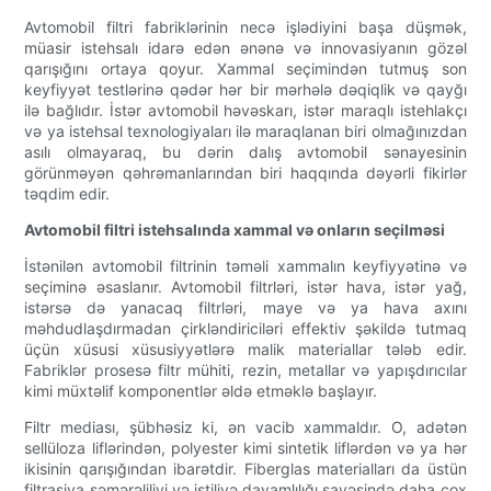
Avtomobil filtri fabriklərinin necə işlədiyini başa düşmək,
müasir istehsalı idarə edən ənənə və innovasiyanın gözəl
qarışığını ortaya qoyur. Xammal seçimindən tutmuş son
keyfiyyət testlərinə qədər hər bir mərhələ dəqiqlik və qayğı
ilə bağlıdır. İstər avtomobil həvəskarı, istər maraqlı istehlakçı
və ya istehsal texnologiyaları ilə maraqlanan biri olmağınızdan
asılı olmayaraq, bu dərin dalış avtomobil sənayesinin
görünməyən qəhrəmanlarından biri haqqında dəyərli fikirlər
təqdim edir.
Avtomobil filtri istehsalında xammal və onların seçilməsi
İstənilən avtomobil filtrinin təməli xammalın keyfiyyətinə və
seçiminə əsaslanır. Avtomobil filtrləri, istər hava, istər yağ,
istərsə də yanacaq filtrləri, maye və ya hava axını
məhdudlaşdırmadan çirkləndiriciləri effektiv şəkildə tutmaq
üçün xüsusi xüsusiyyətlərə malik materiallar tələb edir.
Fabriklər prosesə filtr mühiti, rezin, metallar və yapışdırıcılar
kimi müxtəlif komponentlər əldə etməklə başlayır.
Filtr mediası, şübhəsiz ki, ən vacib xammaldır. O, adətən
sellüloza liflərindən, polyester kimi sintetik liflərdən və ya hər
ikisinin qarışığından ibarətdir. Fiberglas materialları da üstün
filtrasiya səmərəliliyi və istiliyə davamlılığı sayəsində daha çox