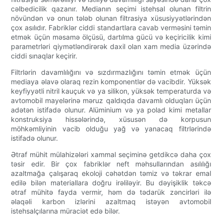
cəlbedicilik qazanır. Medianın seçimi istehsal olunan filtrin
növündən və onun tələb olunan filtrasiya xüsusiyyətlərindən
çox asılıdır. Fabriklər ciddi standartlara cavab verməsini təmin
etmək üçün məsamə ölçüsü, dartılma gücü və keçiricilik kimi
parametrləri qiymətləndirərək daxil olan xam media üzərində
ciddi sınaqlar keçirir.
Filtrlərin davamlılığını və sızdırmazlığını təmin etmək üçün
mediaya əlavə olaraq rezin komponentlər də vacibdir. Yüksək
keyfiyyətli nitril kauçuk və ya silikon, yüksək temperaturda və
avtomobil mayelərinə məruz qaldıqda davamlı olduqları üçün
adətən istifadə olunur. Alüminium və ya polad kimi metallar
konstruksiya hissələrində, xüsusən də korpusun
möhkəmliyinin vacib olduğu yağ və yanacaq filtrlərində
istifadə olunur.
Ətraf mühit mülahizələri xammal seçiminə getdikcə daha çox
təsir edir. Bir çox fabriklər neft məhsullarından asılılığı
azaltmağa çalışaraq ekoloji cəhətdən təmiz və təkrar emal
edilə bilən materiallara doğru irəliləyir. Bu dəyişiklik təkcə
ətraf mühitə fayda vermir, həm də tədarük zəncirləri ilə
əlaqəli karbon izlərini azaltmaq istəyən avtomobil
istehsalçılarına müraciət edə bilər.