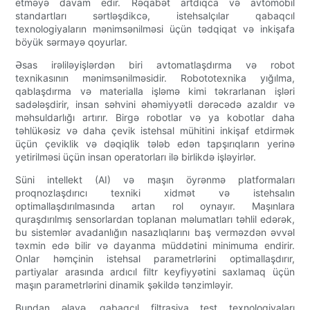
etməyə davam edir. Rəqabət artdıqca və avtomobil
standartları sərtləşdikcə, istehsalçılar qabaqcıl
texnologiyaların mənimsənilməsi üçün tədqiqat və inkişafa
böyük sərmayə qoyurlar.
Əsas irəliləyişlərdən biri avtomatlaşdırma və robot
texnikasının mənimsənilməsidir. Robototexnika yığılma,
qablaşdırma və materialla işləmə kimi təkrarlanan işləri
sadələşdirir, insan səhvini əhəmiyyətli dərəcədə azaldır və
məhsuldarlığı artırır. Birgə robotlar və ya kobotlar daha
təhlükəsiz və daha çevik istehsal mühitini inkişaf etdirmək
üçün çeviklik və dəqiqlik tələb edən tapşırıqların yerinə
yetirilməsi üçün insan operatorları ilə birlikdə işləyirlər.
Süni intellekt (AI) və maşın öyrənmə platformaları
proqnozlaşdırıcı texniki xidmət və istehsalın
optimallaşdırılmasında artan rol oynayır. Maşınlara
quraşdırılmış sensorlardan toplanan məlumatları təhlil edərək,
bu sistemlər avadanlığın nasazlıqlarını baş verməzdən əvvəl
təxmin edə bilir və dayanma müddətini minimuma endirir.
Onlar həmçinin istehsal parametrlərini optimallaşdırır,
partiyalar arasında ardıcıl filtr keyfiyyətini saxlamaq üçün
maşın parametrlərini dinamik şəkildə tənzimləyir.
Bundan əlavə, qabaqcıl filtrasiya test texnologiyaları