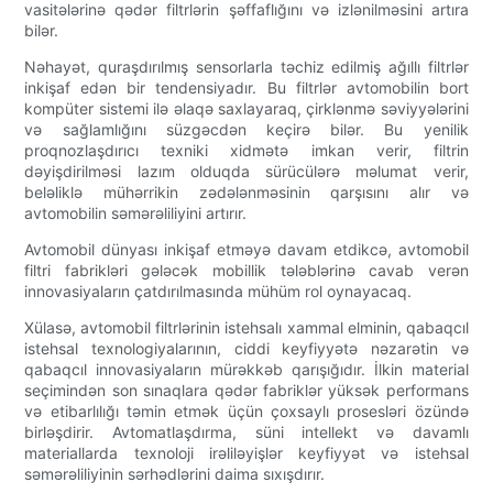
vasitələrinə qədər filtrlərin şəffaflığını və izlənilməsini artıra
bilər.
Nəhayət, quraşdırılmış sensorlarla təchiz edilmiş ağıllı filtrlər
inkişaf edən bir tendensiyadır. Bu filtrlər avtomobilin bort
kompüter sistemi ilə əlaqə saxlayaraq, çirklənmə səviyyələrini
və sağlamlığını süzgəcdən keçirə bilər. Bu yenilik
proqnozlaşdırıcı texniki xidmətə imkan verir, filtrin
dəyişdirilməsi lazım olduqda sürücülərə məlumat verir,
beləliklə mühərrikin zədələnməsinin qarşısını alır və
avtomobilin səmərəliliyini artırır.
Avtomobil dünyası inkişaf etməyə davam etdikcə, avtomobil
filtri fabrikləri gələcək mobillik tələblərinə cavab verən
innovasiyaların çatdırılmasında mühüm rol oynayacaq.
Xülasə, avtomobil filtrlərinin istehsalı xammal elminin, qabaqcıl
istehsal texnologiyalarının, ciddi keyfiyyətə nəzarətin və
qabaqcıl innovasiyaların mürəkkəb qarışığıdır. İlkin material
seçimindən son sınaqlara qədər fabriklər yüksək performans
və etibarlılığı təmin etmək üçün çoxsaylı prosesləri özündə
birləşdirir. Avtomatlaşdırma, süni intellekt və davamlı
materiallarda texnoloji irəliləyişlər keyfiyyət və istehsal
səmərəliliyinin sərhədlərini daima sıxışdırır.