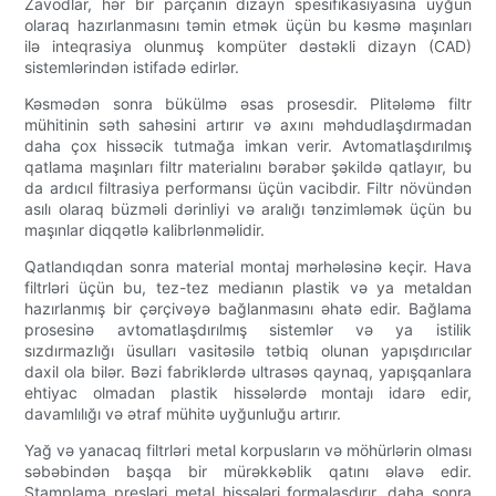
Zavodlar, hər bir parçanın dizayn spesifikasiyasına uyğun
olaraq hazırlanmasını təmin etmək üçün bu kəsmə maşınları
ilə inteqrasiya olunmuş kompüter dəstəkli dizayn (CAD)
sistemlərindən istifadə edirlər.
Kəsmədən sonra bükülmə əsas prosesdir. Plitələmə filtr
mühitinin səth sahəsini artırır və axını məhdudlaşdırmadan
daha çox hissəcik tutmağa imkan verir. Avtomatlaşdırılmış
qatlama maşınları filtr materialını bərabər şəkildə qatlayır, bu
da ardıcıl filtrasiya performansı üçün vacibdir. Filtr növündən
asılı olaraq büzməli dərinliyi və aralığı tənzimləmək üçün bu
maşınlar diqqətlə kalibrlənməlidir.
Qatlandıqdan sonra material montaj mərhələsinə keçir. Hava
filtrləri üçün bu, tez-tez medianın plastik və ya metaldan
hazırlanmış bir çərçivəyə bağlanmasını əhatə edir. Bağlama
prosesinə avtomatlaşdırılmış sistemlər və ya istilik
sızdırmazlığı üsulları vasitəsilə tətbiq olunan yapışdırıcılar
daxil ola bilər. Bəzi fabriklərdə ultrasəs qaynaq, yapışqanlara
ehtiyac olmadan plastik hissələrdə montajı idarə edir,
davamlılığı və ətraf mühitə uyğunluğu artırır.
Yağ və yanacaq filtrləri metal korpusların və möhürlərin olması
səbəbindən başqa bir mürəkkəblik qatını əlavə edir.
Ştamplama presləri metal hissələri formalaşdırır, daha sonra