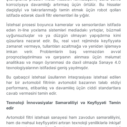
korroziyaya davamlılığı artırmaq üçün örtülür. Bu hissələr
dəqiqliyi və təkrarlanmağı təmin etmək üçün robot qolları
istifadə edərək daxili filtr elementləri ilə yığılır.
İstehsal prosesi boyunca kameralar və sensorlardan istifadə
edən in-line yoxlama sistemləri mediadakı yırtıqlar, büzməli
uyğunsuzluqlar və ya düzgün olmayan yapışdırma kimi
qüsurlara nəzarət edir. Bu, real vaxt rejimində keyfiyyətə
zəmanət verməyə, tullantıları azaltmağa və yenidən işləməyə
imkan verir. Problemlərin baş verməzdən əvvəl
proqnozlaşdırılması və qarşısının alınması üçün məlumat
analitikası və maşın öyrənməsi də daxil olmaqla Sənaye 4.0
texnologiyalarının istifadəsi geniş yayılmışdır.
Bu qabaqcıl istehsal üsullarının inteqrasiyası istehsal edilən
hər bir avtomobil filtrinin avtomobil bazarının tələb etdiyi
performans, etibarlılıq və davamlılıq üçün ciddi standartlara
cavab verməsini təmin edir.
Texnoloji İnnovasiyalar Səmərəliliyi və Keyfiyyəti Təmin
edir
Avtomobil filtri istehsalı sənayesi həm zavodun səmərəliliyini,
həm də məhsul keyfiyyətini artıran texnoloji yeniliklərlə inkişaf