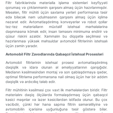
Filtr fabriklərində materialla işləmə sistemləri keyfiyyəti
qorumaq və çirklənmənin qarşısını almaq üçün hazırlanmışdır.
Məsələn, filtr mühiti üçün saxlama yerləri performansa təsir
edə biləcək nəm udulmasının qarşısını almaq üçün iqlimə
nəzarət edir. Avtomatlaşdırılmış konveyerlər və robot qollar
tez-tez materialların müxtəlif istehsal mərhələlərinə
daşınmasına kömək edir, insan təmasını minimuma endirir və
qüsur riskini azaldır. Xammalın bu diqqətlə seçilməsi və
hazırlanması yüksək məhsuldar avtomobil filtrlərinin istehsalı
üçün zəmin yaradır.
Avtomobil Filtr Zavodlarında Qabaqcıl İstehsal Prosesləri
Avtomobil filtrlərinin istehsal prosesi avtomatlaşdırılmış
dəqiqlik və idarə olunan əl əməliyyatlarının qarışığıdır.
Medianın kəsilməsindən montaj və son qablaşdırmaya qədər,
optimal filtrləmə performansına nail olmaq üçün hər bir addım
dəqiqlik və ardıcıllıq tələb edir.
Filtr mühitinin kəsilməsi çox vaxt ilk mərhələlərdən biridir. Filtr
materialını dəqiq ölçülərdə formalaşdırmaq üçün qabaqcıl
kəsici maşınlar və lazer kəsicilərdən istifadə olunur. Bu çox
vacibdir, çünki hər hansı sapma filtrin səmərəliliyinə və
avtomobilin içərisinə uyğunluğuna təsir göstərə bilər.