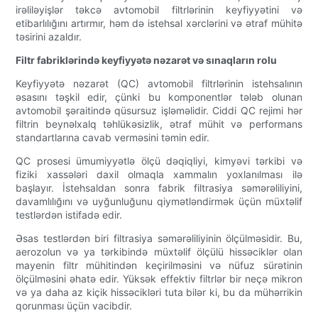
irəliləyişlər təkcə avtomobil filtrlərinin keyfiyyətini və
etibarlılığını artırmır, həm də istehsal xərclərini və ətraf mühitə
təsirini azaldır.
Filtr fabriklərində keyfiyyətə nəzarət və sınaqların rolu
Keyfiyyətə nəzarət (QC) avtomobil filtrlərinin istehsalının
əsasını təşkil edir, çünki bu komponentlər tələb olunan
avtomobil şəraitində qüsursuz işləməlidir. Ciddi QC rejimi hər
filtrin beynəlxalq təhlükəsizlik, ətraf mühit və performans
standartlarına cavab verməsini təmin edir.
QC prosesi ümumiyyətlə ölçü dəqiqliyi, kimyəvi tərkibi və
fiziki xassələri daxil olmaqla xammalın yoxlanılması ilə
başlayır. İstehsaldan sonra fabrik filtrasiya səmərəliliyini,
davamlılığını və uyğunluğunu qiymətləndirmək üçün müxtəlif
testlərdən istifadə edir.
Əsas testlərdən biri filtrasiya səmərəliliyinin ölçülməsidir. Bu,
aerozolun və ya tərkibində müxtəlif ölçülü hissəciklər olan
mayenin filtr mühitindən keçirilməsini və nüfuz sürətinin
ölçülməsini əhatə edir. Yüksək effektiv filtrlər bir neçə mikron
və ya daha az kiçik hissəcikləri tuta bilər ki, bu da mühərrikin
qorunması üçün vacibdir.