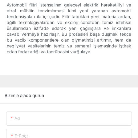
Avtomobil filtri istehsalının gələcəyi elektrik hərəkətliliyi və
ətraf mühitin tənzimləməsi kimi yeni yaranan avtomobil
tendensiyaları ilə iç-içədir. Filtr fabrikləri yeni materiallardan,
ağıllı texnologiyalardan və ekoloji cəhətdən təmiz istehsal
üsullarından istifadə edərək yeni çağırışlara və imkanlara
cavab verməyə hazırlaşır. Bu prosesləri başa düşmək təkcə
bu vacib komponentlərə olan qiymətimizi artırmır, həm də
nəqliyyat vasitələrinin təmiz və səmərəli işləməsində iştirak
edən fədakarlığı və təcrübəsini vurğulayır.
Bizimlə əlaqə qurun
Ad
E-Poçt