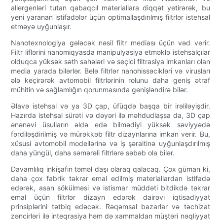
allergenləri tutan qabaqcıl materiallara diqqət yetirərək, bu
yeni yaranan istifadələr üçün optimallaşdırılmış filtrlər istehsal
etməyə uyğunlaşır.
Nanotexnologiya gələcək nəsil filtr mediası üçün vəd verir.
Filtr liflərini nanomiqyasda manipulyasiya etməklə istehsalçılar
olduqca yüksək səth sahələri və seçici filtrasiya imkanları olan
media yarada bilərlər. Belə filtrlər nanohissəcikləri və virusları
ələ keçirərək avtomobil filtrlərinin rolunu daha geniş ətraf
mühitin və sağlamlığın qorunmasında genişləndirə bilər.
Əlavə istehsal və ya 3D çap, üfüqdə başqa bir irəliləyişdir.
Hazırda istehsal sürəti və dəyəri ilə məhdudlaşsa da, 3D çap
ənənəvi üsulların əldə edə bilmədiyi yüksək səviyyədə
fərdiləşdirilmiş və mürəkkəb filtr dizaynlarına imkan verir. Bu,
xüsusi avtomobil modellərinə və iş şəraitinə uyğunlaşdırılmış
daha yüngül, daha səmərəli filtrlərə səbəb ola bilər.
Davamlılıq inkişafın təməl daşı olaraq qalacaq. Çox güman ki,
daha çox fabrik təkrar emal edilmiş materiallardan istifadə
edərək, asan sökülməsi və istismar müddəti bitdikdə təkrar
emal üçün filtrlər dizayn edərək dairəvi iqtisadiyyat
prinsiplərini tətbiq edəcək. Rəqəmsal bazarlar və təchizat
zəncirləri ilə inteqrasiya həm də xammaldan müştəri nəqliyyat