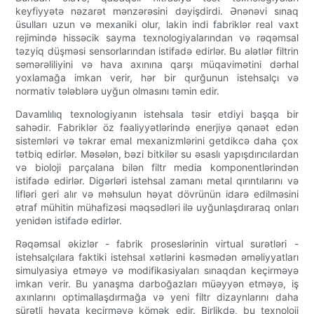
keyfiyyətə nəzarət mənzərəsini dəyişdirdi. Ənənəvi sınaq
üsulları uzun və mexaniki olur, lakin indi fabriklər real vaxt
rejimində hissəcik sayma texnologiyalarından və rəqəmsal
təzyiq düşməsi sensorlarından istifadə edirlər. Bu alətlər filtrin
səmərəliliyini və hava axınına qarşı müqavimətini dərhal
yoxlamağa imkan verir, hər bir qurğunun istehsalçı və
normativ tələblərə uyğun olmasını təmin edir.
Davamlılıq texnologiyanın istehsala təsir etdiyi başqa bir
sahədir. Fabriklər öz fəaliyyətlərində enerjiyə qənaət edən
sistemləri və təkrar emal mexanizmlərini getdikcə daha çox
tətbiq edirlər. Məsələn, bəzi bitkilər su əsaslı yapışdırıcılardan
və bioloji parçalana bilən filtr media komponentlərindən
istifadə edirlər. Digərləri istehsal zamanı metal qırıntılarını və
lifləri geri alır və məhsulun həyat dövrünün idarə edilməsini
ətraf mühitin mühafizəsi məqsədləri ilə uyğunlaşdıraraq onları
yenidən istifadə edirlər.
Rəqəmsal əkizlər - fabrik proseslərinin virtual surətləri -
istehsalçılara faktiki istehsal xətlərini kəsmədən əməliyyatları
simulyasiya etməyə və modifikasiyaları sınaqdan keçirməyə
imkan verir. Bu yanaşma darboğazları müəyyən etməyə, iş
axınlarını optimallaşdırmağa və yeni filtr dizaynlarını daha
sürətli həyata keçirməyə kömək edir. Birlikdə, bu texnoloji