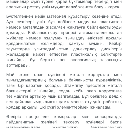
машиналар сүзгі түріне қарай бүктемелер тереңдігі мен
аралығын реттеу үшін мұқият калибрленген болуы керек.
Бүктелгеннен кейін материал құрастыру кезеңіне өтеді.
Ауа сүзгілері үшін бұл көбінесе медианы пластиктен
немесе металлдан жасалған жақтауға байланыстыруды
қамтиды. Байланыстыру процесі автоматтандырылған
жүйелер немесе жылумен тығыздау әдістері арқылы
қолданылатын желімдерді қамтуы мүмкін. Кейбір
зауыттарда ультрадыбыстық дәнекерлеу дискілерін
желімдерді қажет етпестен пластикалық бөліктерге
жинайды, бұл беріктік пен экологиялық тазалықты
арттырады.
Май және отын сүзгілері металл корпустар мен
тығыздағыштардың болуына байланысты күрделіліктің
тағы бір қабатын қосады. Штамптау пресстері металл
бөлшектерді пішіндейді, содан кейін олар коррозияға
төзімділігін арттыру үшін қапталады. Бұл бөліктер дәлдік
пен қайталанымдылықты қамтамасыз ету үшін роботтық
қолдар арқылы ішкі сүзгі элементтерімен жиналады.
Өндіріс процесінде камералар мен сенсорларды
пайдаланатын желідегі тексеру жүйелері баспа
материалындағы жыртылулар, бүктемелердегі