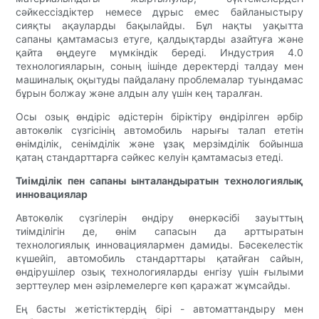
сәйкессіздіктер немесе дұрыс емес байланыстыру
сияқты ақауларды бақылайды. Бұл нақты уақытта
сапаны қамтамасыз етуге, қалдықтарды азайтуға және
қайта өңдеуге мүмкіндік береді. Индустрия 4.0
технологияларын, соның ішінде деректерді талдау мен
машиналық оқытуды пайдалану проблемалар туындамас
бұрын болжау және алдын алу үшін кең таралған.
Осы озық өндіріс әдістерін біріктіру өндірілген әрбір
автокөлік сүзгісінің автомобиль нарығы талап ететін
өнімділік, сенімділік және ұзақ мерзімділік бойынша
қатаң стандарттарға сәйкес келуін қамтамасыз етеді.
Тиімділік пен сапаны ынталандыратын технологиялық
инновациялар
Автокөлік сүзгілерін өндіру өнеркәсібі зауыттың
тиімділігін де, өнім сапасын да арттыратын
технологиялық инновациялармен дамиды. Бәсекелестік
күшейіп, автомобиль стандарттары қатайған сайын,
өндірушілер озық технологияларды енгізу үшін ғылыми
зерттеулер мен әзірлемелерге көп қаражат жұмсайды.
Ең басты жетістіктердің бірі - автоматтандыру мен