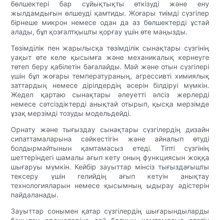
бөлшектері бар сұйықтықты өткізуді және ену
жылдамдығын өлшеуді қамтиды. Жоғары тиімді сүзгілер
бірнеше микрон немесе одан да аз бөлшектерді ұстай
алады, бұл қозғалтқышты қорғау үшін өте маңызды.
Төзімділік пен жарылысқа төзімділік сынақтары сүзгінің
уақыт өте келе қысымға және механикалық кернеуге
төтеп беру қабілетін бағалайды. Май және отын сүзгілері
үшін бұл жоғары температураның, агрессивті химиялық
заттардың немесе дірілдердің әсерін білдіруі мүмкін.
Жедел қартаю сынақтары әлеуетті әлсіз жерлерді
немесе сәтсіздіктерді анықтай отырып, қысқа мерзімде
ұзақ мерзімді тозуды модельдейді.
Орнату және тығыздау сынақтары сүзгілердің дизайн
сипаттамаларына сәйкестігін және айналып өтуді
болдырмайтынын қамтамасыз етеді. Тіпті сүзгінің
шеттеріндегі шамалы ағып кету оның функциясын жоққа
шығаруы мүмкін. Кейбір зауыттар мінсіз тығыздағышты
тексеру үшін гелийдің ағып кетуін анықтау
технологияларын немесе қысымның ыдырау әдістерін
пайдаланады.
Зауыттар сонымен қатар сүзгілердің шығарындыларды