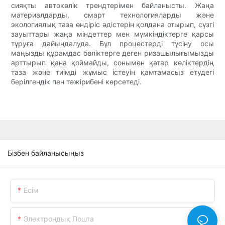
сияқты автокөлік трендтерімен байланысты. Жаңа
материалдарды, смарт технологияларды және
экологиялық таза өндіріс әдістерін қолдана отырып, сүзгі
зауыттары жаңа міндеттер мен мүмкіндіктерге қарсы
тұруға дайындалуда. Бұл процестерді түсіну осы
маңызды құрамдас бөліктерге деген ризашылығымызды
арттырып қана қоймайды, сонымен қатар көліктердің
таза және тиімді жұмыс істеуін қамтамасыз етудегі
берілгендік пен тәжірибені көрсетеді.
Бізбен байланысыңыз
Есім
Электрондық Пошта