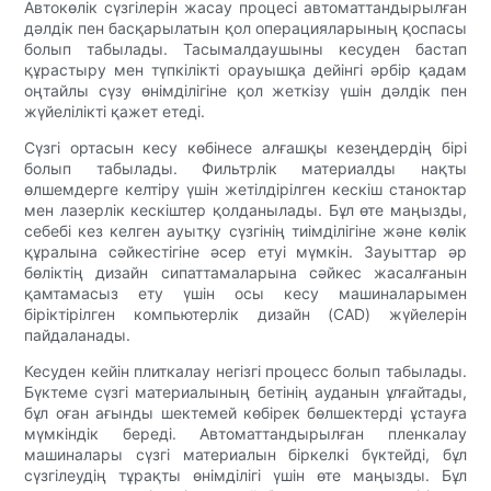
Автокөлік сүзгілерін жасау процесі автоматтандырылған
дәлдік пен басқарылатын қол операцияларының қоспасы
болып табылады. Тасымалдаушыны кесуден бастап
құрастыру мен түпкілікті орауышқа дейінгі әрбір қадам
оңтайлы сүзу өнімділігіне қол жеткізу үшін дәлдік пен
жүйелілікті қажет етеді.
Сүзгі ортасын кесу көбінесе алғашқы кезеңдердің бірі
болып табылады. Фильтрлік материалды нақты
өлшемдерге келтіру үшін жетілдірілген кескіш станоктар
мен лазерлік кескіштер қолданылады. Бұл өте маңызды,
себебі кез келген ауытқу сүзгінің тиімділігіне және көлік
құралына сәйкестігіне әсер етуі мүмкін. Зауыттар әр
бөліктің дизайн сипаттамаларына сәйкес жасалғанын
қамтамасыз ету үшін осы кесу машиналарымен
біріктірілген компьютерлік дизайн (CAD) жүйелерін
пайдаланады.
Кесуден кейін плиткалау негізгі процесс болып табылады.
Бүктеме сүзгі материалының бетінің ауданын ұлғайтады,
бұл оған ағынды шектемей көбірек бөлшектерді ұстауға
мүмкіндік береді. Автоматтандырылған пленкалау
машиналары сүзгі материалын біркелкі бүктейді, бұл
сүзгілеудің тұрақты өнімділігі үшін өте маңызды. Бұл