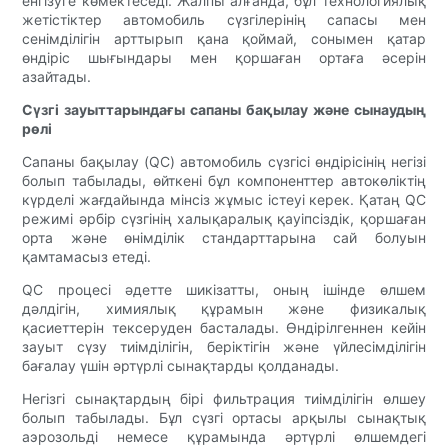
енгізуге көмектеседі. Жалпы алғанда, бұл технологиялық
жетістіктер автомобиль сүзгілерінің сапасы мен
сенімділігін арттырып қана қоймай, сонымен қатар
өндіріс шығындары мен қоршаған ортаға әсерін
азайтады.
Сүзгі зауыттарындағы сапаны бақылау және сынаудың
рөлі
Сапаны бақылау (QC) автомобиль сүзгісі өндірісінің негізі
болып табылады, өйткені бұл компоненттер автокөліктің
күрделі жағдайында мінсіз жұмыс істеуі керек. Қатаң QC
режимі әрбір сүзгінің халықаралық қауіпсіздік, қоршаған
орта және өнімділік стандарттарына сай болуын
қамтамасыз етеді.
QC процесі әдетте шикізатты, оның ішінде өлшем
дәлдігін, химиялық құрамын және физикалық
қасиеттерін тексеруден басталады. Өндірілгеннен кейін
зауыт сүзу тиімділігін, беріктігін және үйлесімділігін
бағалау үшін әртүрлі сынақтарды қолданады.
Негізгі сынақтардың бірі фильтрация тиімділігін өлшеу
болып табылады. Бұл сүзгі ортасы арқылы сынақтық
аэрозольді немесе құрамында әртүрлі өлшемдегі