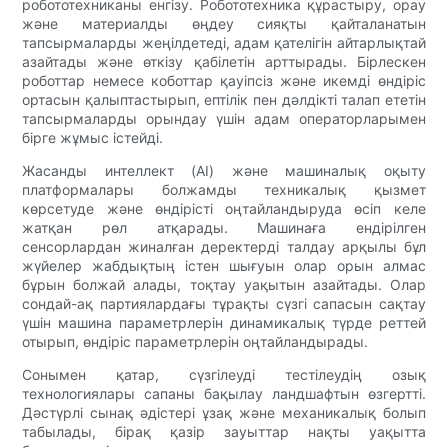
робототехниканы енгізу. Робототехника құрастыру, орау
және материалды өңдеу сияқты қайталанатын
тапсырмаларды жеңілдетеді, адам қателігін айтарлықтай
азайтады және өткізу қабілетін арттырады. Бірлескен
роботтар немесе коботтар қауіпсіз және икемді өндіріс
ортасын қалыптастырып, ептілік пен дәлдікті талап ететін
тапсырмаларды орындау үшін адам операторларымен
бірге жұмыс істейді.
Жасанды интеллект (AI) және машиналық оқыту
платформалары болжамды техникалық қызмет
көрсетуде және өндірісті оңтайландыруда өсіп келе
жатқан рөл атқарады. Машинаға ендірілген
сенсорлардан жиналған деректерді талдау арқылы бұл
жүйелер жабдықтың істен шығуын олар орын алмас
бұрын болжай алады, тоқтау уақытын азайтады. Олар
сондай-ақ партиялардағы тұрақты сүзгі сапасын сақтау
үшін машина параметрлерін динамикалық түрде реттей
отырып, өндіріс параметрлерін оңтайландырады.
Сонымен қатар, сүзгілеуді тестілеудің озық
технологиялары сапаны бақылау ландшафтын өзгертті.
Дәстүрлі сынақ әдістері ұзақ және механикалық болып
табылады, бірақ қазір зауыттар нақты уақытта