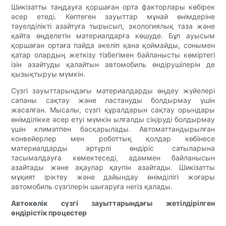
Шикізатты таңдауға қоршаған орта факторлары көбірек
әсер етеді. Көптеген зауыттар мұнай өнімдеріне
тәуелділікті азайтуға тырысып, экологиялық таза және
қайта өңделетін материалдарға көшуде. Бұл ауысым
қоршаған ортаға пайда әкеліп қана қоймайды, сонымен
қатар олардың жеткізу тізбегімен байланысты көміртегі
ізін азайтуды қалайтын автомобиль өндірушілерін де
қызықтыруы мүмкін.
Сүзгі зауыттарындағы материалдарды өңдеу жүйелері
сапаны сақтау және ластануды болдырмау үшін
жасалған. Мысалы, сүзгі құралдарын сақтау орындары
өнімділікке әсер етуі мүмкін ылғалды сіңіруді болдырмау
үшін климатпен басқарылады. Автоматтандырылған
конвейерлер мен роботтық қолдар көбінесе
материалдарды әртүрлі өндіріс сатыларына
тасымалдауға көмектеседі, адаммен байланысын
азайтады және ақаулар қаупін азайтады. Шикізатты
мұқият іріктеу және дайындау өнімділігі жоғары
автомобиль сүзгілерін шығаруға негіз қалады.
Автокөлік сүзгі зауыттарындағы жетілдірілген
өндірістік процестер