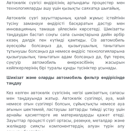
Автокөлік сүзгісі өндірісінің артындағы процестер мен
технологияларды ашу үшін қызықты саяхатқа шығайық.
Автокөлік сүзгі зауыттарының қалай жұмыс істейтінін
түсіну заманауи өндірісті басқаратын дәстүр мен
инновацияның тамаша үйлесімін көрсетеді. Шикізатты
таңдаудан бастап соңғы сапа сынақтарына дейін әрбір
кезең дәлдік пен күтімді қамтиды. Сіз автомобиль
әуесқойы болсаңыз да, қызығушылық танытатын
тұтынушы болсаңыз да немесе өндіріс технологияларына
қызығушылық танытатын адам болсаңыз да, бұл терең
сүңгуір автомобиль өнеркәсібінің жасырын
кейіпкерлерінің бірі туралы құнды түсініктер ұсынады.
Шикізат және оларды автомобиль фильтр өндірісінде
таңдау
Кез келген автокөлік сүзгісінің негізі шикізаттың сапасы
мен таңдауында жатыр. Автокөлік сүзгілері, ауа, май
немесе отын сүзгілері болсын, сұйықтықты немесе ауа
ағынын шектемей, ластаушы заттарды тиімді ұстау үшін
арнайы қасиеттерге ие материалдарды қажет етеді.
Зауыттар процесті сүзгі ортасы, резеңке, металдар және
желімдер сияқты компоненттердің алуан түрін алу