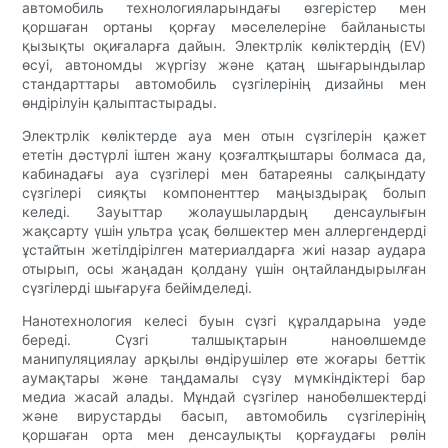
автомобиль технологияларындағы өзгерістер мен
қоршаған ортаны қорғау мәселелеріне байланысты
қызықты оқиғаларға дайын. Электрлік көліктердің (EV)
өсуі, автономды жүргізу және қатаң шығарындылар
стандарттары автомобиль сүзгілерінің дизайны мен
өндірілуін қалыптастырады.
Электрлік көліктерде ауа мен отын сүзгілерін қажет
ететін дәстүрлі іштен жану қозғалтқыштары болмаса да,
кабинадағы ауа сүзгілері мен батареяны салқындату
сүзгілері сияқты компоненттер маңыздырақ болып
келеді. Зауыттар жолаушылардың денсаулығын
жақсарту үшін ультра ұсақ бөлшектер мен аллергендерді
ұстайтын жетілдірілген материалдарға жиі назар аудара
отырып, осы жаңадан қолдану үшін оңтайландырылған
сүзгілерді шығаруға бейімделеді.
Нанотехнология келесі буын сүзгі құралдарына уәде
береді. Сүзгі талшықтарын наноөлшемде
манипуляциялау арқылы өндірушілер өте жоғары беттік
аумақтары және таңдамалы сүзу мүмкіндіктері бар
медиа жасай алады. Мұндай сүзгілер нанобөлшектерді
және вирустарды басып, автомобиль сүзгілерінің
қоршаған орта мен денсаулықты қорғаудағы рөлін