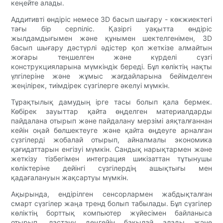
кеңейте алады.
Аддитивті өндіріс немесе 3D басып шығару - көкжиектегі
тағы бір серпіліс. Қазіргі уақытта өндіріс
жылдамдығымен және құнымен шектелгенімен, 3D
басып шығару дәстүрлі әдістер қол жеткізе алмайтын
жоғары теңшелген және күрделі сүзгі
конструкцияларына мүмкіндік береді. Бұл көліктің нақты
үлгілеріне және жұмыс жағдайларына бейімделген
жеңілірек, тиімдірек сүзгілерге әкелуі мүмкін.
Тұрақтылық дамудың ірге тасы болып қала бермек.
Көбірек зауыттар қайта өңделген материалдарды
пайдалана отырып және пайдалану мерзімі аяқталғаннан
кейін оңай бөлшектеуге және қайта өңдеуге арналған
сүзгілерді жобалай отырып, айналмалы экономика
қағидаттарын енгізуі мүмкін. Сандық нарықтармен және
жеткізу тізбегімен интеграция шикізаттан тұтынушы
көліктеріне дейінгі сүзгілердің ашықтығы мен
қадағалануын жақсартуы мүмкін.
Ақырында, ендірілген сенсорлармен жабдықталған
смарт сүзгілер жаңа тренд болып табылады. Бұл сүзгілер
көліктің борттық компьютер жүйесімен байланыса
отырып, ластану деңгейін бақылай алады және