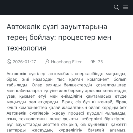
Автокөлік сүзгі зауыттарына
терең бойлау: процестер мен
технология
2026-01-27
Huachang Filter
75
Автокөлік сүзгілері автомобиль өнеркәсібінде маңызды,
бірақ жиі назардан тыс қалған компонент болып
табылады. Олар зиянды бөлшектердің қозғалтқыштар
мен кабиналарға түсуіне жол бермеу арқылы көліктердің
ұзақ қызмет етуі мен өнімділігін қамтамасыз етуде
маңызды рөл атқарады. Бірақ сіз бұл кішкентай, бірақ
күшті компоненттер қалай жасалғанын ойлап көрдіңіз бе?
Автокөлік сүзгілерін жасау процесі күрделі ғылымды,
озық технологияны және ұқыпты шеберлікті біріктіреді.
Бұл зауыттарды зерттей отырып, біз күнделікті қажетті
заттарды жасаудың күрделілігін бағалай аламыз.