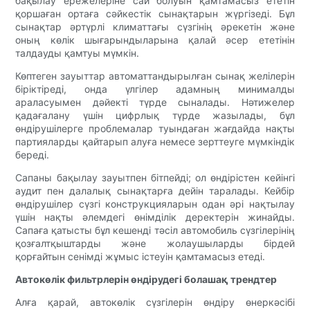
бақылау ережелеріне сай болуын қамтамасыз ететін
қоршаған ортаға сәйкестік сынақтарын жүргізеді. Бұл
сынақтар әртүрлі климаттағы сүзгінің әрекетін және
оның көлік шығарындыларына қалай әсер ететінін
талдауды қамтуы мүмкін.
Көптеген зауыттар автоматтандырылған сынақ желілерін
біріктіреді, онда үлгілер адамның минималды
араласуымен дәйекті түрде сыналады. Нәтижелер
қадағалану үшін цифрлық түрде жазылады, бұл
өндірушілерге проблемалар туындаған жағдайда нақты
партияларды қайтарып алуға немесе зерттеуге мүмкіндік
береді.
Сапаны бақылау зауытпен бітпейді; ол өндірістен кейінгі
аудит пен далалық сынақтарға дейін таралады. Кейбір
өндірушілер сүзгі конструкцияларын одан әрі нақтылау
үшін нақты әлемдегі өнімділік деректерін жинайды.
Сапаға қатысты бұл кешенді тәсіл автомобиль сүзгілерінің
қозғалтқыштарды және жолаушыларды бірдей
қорғайтын сенімді жұмыс істеуін қамтамасыз етеді.
Автокөлік фильтрлерін өндірудегі болашақ трендтер
Алға қарай, автокөлік сүзгілерін өндіру өнеркәсібі