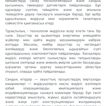
бөлшектерді санау технологияларын және сандық
қысымның төмендеуі датчиктерін пайдаланады. Бұл
құралдар сүзгінің тиімділігін және ауа ағынына
төзімділігін дереу тексеруге мүмкіндік береді, бұл әрбір
құрылғының өндіруші мен нормативтік талаптарға
сәйкестігін қамтамасыз етеді.
Тұрақтылық - технология өндіріске әсер ететін тағы бір
сала. Зауыттар өз қызметінде энергияны үнемдейтін
жүйелер мен қайта өңдеу механизмдерін көбірек
енгізуде. Мысалы, кейбір зауыттар су негізіндегі
желімдерді және биологиялық ыдырайтын сүзгі
құралдарының компоненттерін пайдаланады. Басқалары
өндіріс кезінде металл сынықтары мен талшықтарды
қалпына келтіреді және өнімнің өмірлік циклін басқаруды
қоршаған ортаны қорғау мақсаттарымен үйлестіре
отырып, оларды қайта пайдаланады.
Сандық егіздер — зауыттық процестердің виртуалды
көшірмелері — өндірушілерге нақты өндіріс желілерін
үзбей операцияларды имитациялауға және
модификацияларды сынауға мүмкіндік береді. Бұл тәсіл
кедергілерді анықтауға, жұмыс үрдісін оңтайландыруға
және жаңа сүзгі конструкцияларын жылдамырақ