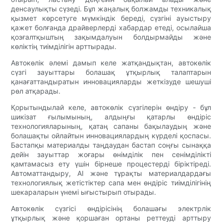
денсаулықты сүзеді. Бұл жаңалық болжамды техникалық
қызмет көрсетуге мүмкіндік береді, сүзгіні ауыстыру
қажет болғанда драйверлерді хабардар етеді, осылайша
қозғалтқыштың зақымдалуын болдырмайды және
көліктің тиімділігін арттырады.
Автокөлік әлемі дамып келе жатқандықтан, автокөлік
сүзгі зауыттары болашақ ұтқырлық талаптарын
қанағаттандыратын инновацияларды жеткізуде шешуші
рөл атқарады.
Қорытындылай келе, автокөлік сүзгілерін өндіру - бұл
шикізат ғылымының, алдыңғы қатарлы өндіріс
технологияларының, қатаң сапаны бақылаудың және
болашақты ойлайтын инновациялардың күрделі қоспасы.
Бастапқы материалды таңдаудан бастап соңғы сынаққа
дейін зауыттар жоғары өнімділік пен сенімділікті
қамтамасыз ету үшін бірнеше процестерді біріктіреді.
Автоматтандыру, AI және тұрақты материалдардағы
технологиялық жетістіктер сапа мен өндіріс тиімділігінің
шекараларын үнемі ығыстырып отырады.
Автокөлік сүзгісі өндірісінің болашағы электрлік
ұтқырлық және қоршаған ортаны реттеуді арттыру