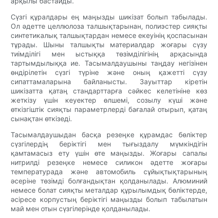
арқылы бастайды.
Сүзгі құралдары ең маңызды шикізат болып табылады.
Ол әдетте целлюлоза талшықтарынан, полиэстер сияқты
синтетикалық талшықтардан немесе екеуінің қоспасынан
тұрады. Шыны талшықты материалдар жоғары сүзу
тиімділігі мен ыстыққа төзімділігінің арқасында
тартымдылыққа ие. Тасымалдаушыны таңдау негізінен
өндірілетін сүзгі түріне және оның қажетті сүзу
сипаттамаларына байланысты. Зауыттар кіретін
шикізатта қатаң стандарттарға сәйкес келетініне көз
жеткізу үшін кеуектер өлшемі, созылу күші және
өткізгіштік сияқты параметрлерді бағалай отырып, қатаң
сынақтан өткізеді.
Тасымалдаушыдан басқа резеңке құрамдас бөліктер
сүзгілердің беріктігі мен тығыздалу мүмкіндігін
қамтамасыз ету үшін өте маңызды. Жоғары сапалы
нитрилді резеңке немесе силикон әдетте жоғары
температурада және автомобиль сұйықтықтарының
әсеріне төзімді болғандықтан қолданылады. Алюминий
немесе болат сияқты металдар құрылымдық бөліктерде,
әсіресе корпустың беріктігі маңызды болып табылатын
май мен отын сүзгілерінде қолданылады.