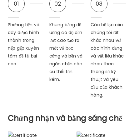
01
02
03
Phương tiện và
Khung bảng đồ
Các bộ lọc của
dây được hình
uống có độ bền
chúng tôi rất
thành trong
ướt cao tạo ra
khác nhau với
nếp gấp xuyên
một vỏ bọc
các hình dạng
tâm để tải bụi
cứng và bền và
và vật liệu khác
cao.
ngăn chặn các
nhau theo
cú thổi tốn
thông số kỹ
kém.
thuật và yêu
cầu của khách
hàng.
Chứng nhận và bằng sáng chế