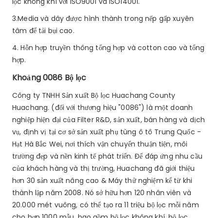
lọc không khí với ISO9001 và ISO14001.
3.Media và dây được hình thành trong nếp gấp xuyên
tâm để tải bụi cao.
4. Hỗn hợp truyền thông tổng hợp và cotton cao và tổng
hợp.
Khoảng 0086 Bộ lọc
Công ty TNHH Sản xuất Bộ lọc Huachang County
Huachang. (đối với thương hiệu "0086") là một doanh
nghiệp hiện đại của Filter R&D, sản xuất, bán hàng và dịch
vụ, định vị tại cơ sở sản xuất phụ tùng ô tô Trung Quốc -
Hạt Hà Bắc Wei, nơi thích vận chuyển thuận tiện, môi
trường đẹp và nền kinh tế phát triển. Để đáp ứng nhu cầu
của khách hàng và thị trường, Huachang đã giới thiệu
hơn 30 sản xuất nâng cao & Máy thử nghiệm kể từ khi
thành lập năm 2008. Nó sở hữu hơn 120 nhân viên và
20.000 mét vuông, có thể tạo ra 11 triệu bộ lọc mỗi năm
cho hơn 1000 mẫu, bao gồm bộ lọc không khí, bộ lọc