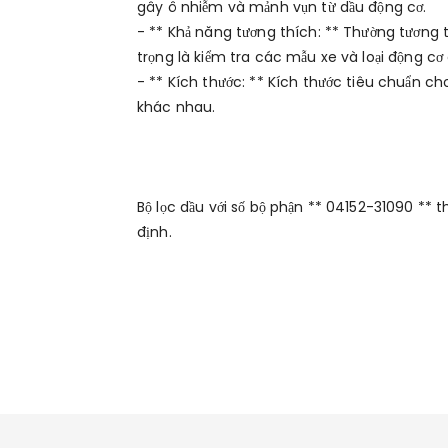
gây ô nhiễm và mảnh vụn từ dầu động cơ.
- ** Khả năng tương thích: ** Thường tương
trọng là kiểm tra các mẫu xe và loại động cơ 
- ** Kích thước: ** Kích thước tiêu chuẩn ch
khác nhau.
Bộ lọc dầu với số bộ phận ** 04152-31090 **
định.