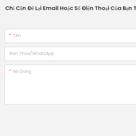
Chỉ Cần Để Lại Email Hoặc Số Điện Thoại Của Bạn
Tên
Điện Thoại/WhatsApp
Nội Dung