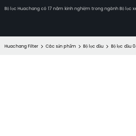
Bộ lọc Huachang có 17 năm kinh nghiệm trong ngành Bộ lọc xe 
Huachang Filter
Các sản phẩm
Bộ lọc dầu
Bộ lọc dầu 