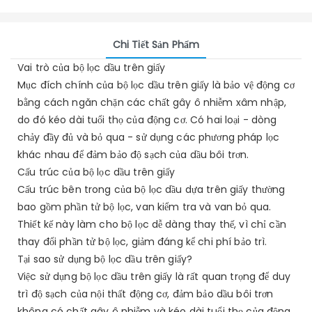
Chi Tiết Sản Phẩm
Vai trò của bộ lọc dầu trên giấy
Mục đích chính của bộ lọc dầu trên giấy là bảo vệ động cơ
bằng cách ngăn chặn các chất gây ô nhiễm xâm nhập,
do đó kéo dài tuổi thọ của động cơ. Có hai loại - dòng
chảy đầy đủ và bỏ qua - sử dụng các phương pháp lọc
khác nhau để đảm bảo độ sạch của dầu bôi trơn.
Cấu trúc của bộ lọc dầu trên giấy
Cấu trúc bên trong của bộ lọc dầu dựa trên giấy thường
bao gồm phần tử bộ lọc, van kiểm tra và van bỏ qua.
Thiết kế này làm cho bộ lọc dễ dàng thay thế, vì chỉ cần
thay đổi phần tử bộ lọc, giảm đáng kể chi phí bảo trì.
Tại sao sử dụng bộ lọc dầu trên giấy?
Việc sử dụng bộ lọc dầu trên giấy là rất quan trọng để duy
trì độ sạch của nội thất động cơ, đảm bảo dầu bôi trơn
không có chất gây ô nhiễm và kéo dài tuổi thọ của động