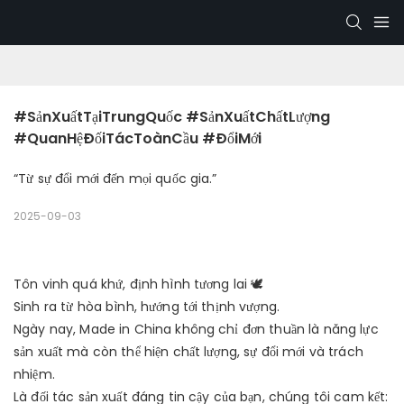
#SảnXuấtTạiTrungQuốc #SảnXuấtChấtLượng 
#QuanHệĐốiTácToànCầu #ĐổiMới
“Từ sự đổi mới đến mọi quốc gia.”
2025-09-03
Tôn vinh quá khứ, định hình tương lai 🕊
Sinh ra từ hòa bình, hướng tới thịnh vượng.
Ngày nay, Made in China không chỉ đơn thuần là năng lực
sản xuất mà còn thể hiện chất lượng, sự đổi mới và trách
nhiệm.
Là đối tác sản xuất đáng tin cậy của bạn, chúng tôi cam kết: