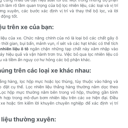
h làm rõ tầm quan trọng của bộ lọc nhiên liệu, các loại và vị trí
ng xuyên, các bước xác định vị trí và thay thế bộ lọc, và lời
 động tốt.
ệu trên xe của bạn:
 liệu của xe. Chức năng chính của nó là loại bỏ các chất gây ô
thời gian, bụi bẩn, mảnh vụn, rỉ sét và các hạt khác có thể tích
nhiên liệu ô tô
ngăn chặn những tạp chất này xâm nhập vào
y hiệu quả và vận hành trơn tru. Việc bỏ qua lọc nhiên liệu có
ệu và tiềm ẩn nguy cơ hư hỏng các bộ phận khác.
chúng trên các loại xe khác nhau:
thẳng hàng, lọc hộp mực hoặc lọc thùng, tùy thuộc vào hãng và
lắp đặt cụ thể. Lọc nhiên liệu thẳng hàng thường nằm dọc theo
ơ. Lọc hộp mực thường nằm bên trong vỏ hộp, thường gần bình
h hợp trong mô-đun bơm nhiên liệu trên các xe hiện đại. Điều
e hoặc tìm kiếm lời khuyên chuyên nghiệp để xác định vị trí
 liệu thường xuyên: