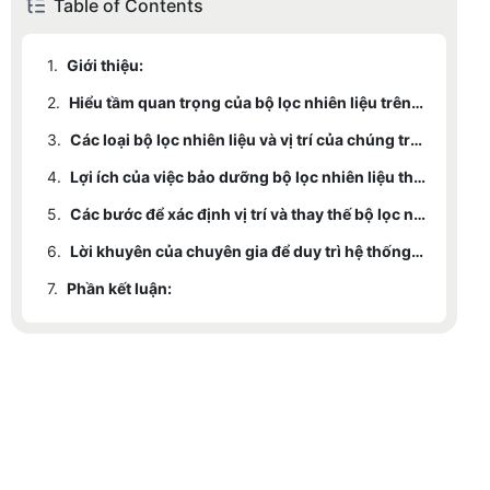
Table of Contents
1.
Giới thiệu:
2.
Hiểu tầm quan trọng của bộ lọc nhiên liệu trên xe của bạn:
3.
Các loại bộ lọc nhiên liệu và vị trí của chúng trên các loại xe khác nhau:
4.
Lợi ích của việc bảo dưỡng bộ lọc nhiên liệu thường xuyên:
5.
Các bước để xác định vị trí và thay thế bộ lọc nhiên liệu trên các loại xe ô tô thông thường:
6.
Lời khuyên của chuyên gia để duy trì hệ thống lọc nhiên liệu khỏe mạnh:
7.
Phần kết luận: