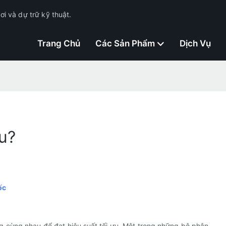
i và dự trữ kỹ thuật.
Trang Chủ
Các Sản Phẩm
Dịch Vụ
u?
ốc
g cùng nhau để đạt hiệu suất tối ưu. Một trong những bộ phận