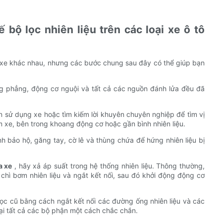
 bộ lọc nhiên liệu trên các loại xe ô tô
ại xe khác nhau, nhưng các bước chung sau đây có thể giúp bạn
ng phẳng, động cơ nguội và tất cả các nguồn đánh lửa đều đã
ẫn sử dụng xe hoặc tìm kiếm lời khuyên chuyên nghiệp để tìm vị
ầm xe, bên trong khoang động cơ hoặc gần bình nhiên liệu.
h bảo hộ, găng tay, cờ lê và thùng chứa để hứng nhiên liệu bị
a xe
, hãy xả áp suất trong hệ thống nhiên liệu. Thông thường,
 chì bơm nhiên liệu và ngắt kết nối, sau đó khởi động động cơ
 lọc cũ bằng cách ngắt kết nối các đường ống nhiên liệu và các
 lại tất cả các bộ phận một cách chắc chắn.