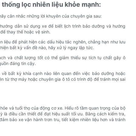
ệ thống lọc nhiên liệu khỏe mạnh:
 hãy cân nhắc những lời khuyên của chuyên gia sau:
 hướng dẫn sử dụng xe để biết lịch trình bảo dưỡng và hướng
 để thay thế hoặc vệ sinh.
n liệu để phát hiện các dấu hiệu tắc nghẽn, chẳng hạn như lưu
hiện bất kỳ vấn đề nào, hãy xử lý ngay lập tức.
ạch và chất lượng tốt có thể giảm thiểu sự tích tụ chất gây ô
guồn đáng tin cậy.
n về bất kỳ khía cạnh nào liên quan đến việc bảo dưỡng hoặc
ên từ thợ máy hoặc chuyên gia ô tô có trình độ để tránh mọi sai
 khỏe và tuổi thọ của động cơ xe. Hiểu rõ tầm quan trọng của bộ
ỳ là điều cần thiết để đạt hiệu suất tối ưu. Bằng cách kiểm tra,
 đảm bảo xe vận hành trơn tru, tiết kiệm nhiên liệu hơn và tránh