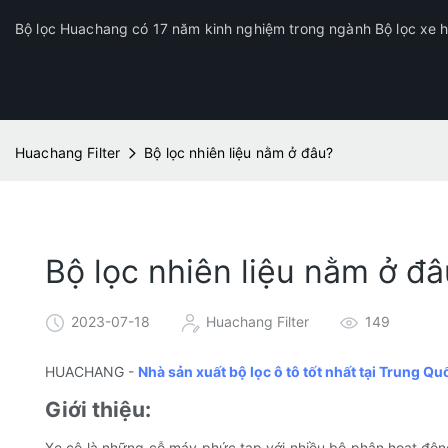
Bộ lọc Huachang có 17 năm kinh nghiệm trong ngành Bộ lọc xe hơ
Huachang Filter
Bộ lọc nhiên liệu nằm ở đâu?
Bộ lọc nhiên liệu nằm ở đâ
2023-07-18
Huachang Filter
149
HUACHANG -
Nhà sản xuất bộ lọc ô tô tốt nhất tại Trung Qu
Giới thiệu:
Xe cộ là những cỗ máy phức tạp với nhiều bộ phận hoạt độn