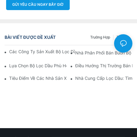
GỬI YÊU CẦU NGAY BÂY GIỜ
BÀI VIẾT ĐƯỢC ĐỀ XUẤT
Trường Hợp
Tin Tức
Các Công Ty Sản Xuất Bộ Lọc Dầu Hàng Đầu: Tổng Quan Toàn 
Nhà Phân Phối Bán Buôn Bộ Lọ
Lựa Chọn Bộ Lọc Dầu Phù Hợp Cho Mẫu Xe Của Bạn: Những Câ
Điều Hướng Thị Trường Bán Bu
Tiêu Điểm Về Các Nhà Sản Xuất Bộ Lọc Dầu Hàng Đầu Và Nhữn
Nhà Cung Cấp Lọc Dầu: Tìm K