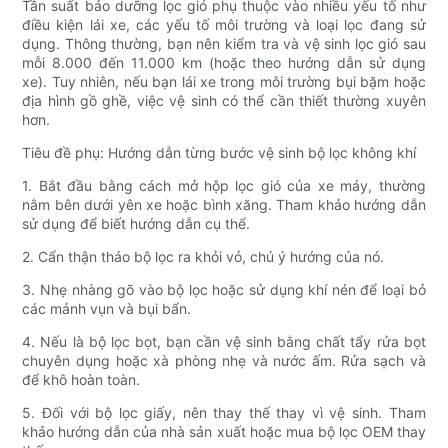
Tần suất bảo dưỡng lọc gió phụ thuộc vào nhiều yếu tố như
điều kiện lái xe, các yếu tố môi trường và loại lọc đang sử
dụng. Thông thường, bạn nên kiểm tra và vệ sinh lọc gió sau
mỗi 8.000 đến 11.000 km (hoặc theo hướng dẫn sử dụng
xe). Tuy nhiên, nếu bạn lái xe trong môi trường bụi bặm hoặc
địa hình gồ ghề, việc vệ sinh có thể cần thiết thường xuyên
hơn.
Tiêu đề phụ: Hướng dẫn từng bước vệ sinh bộ lọc không khí
1. Bắt đầu bằng cách mở hộp lọc gió của xe máy, thường
nằm bên dưới yên xe hoặc bình xăng. Tham khảo hướng dẫn
sử dụng để biết hướng dẫn cụ thể.
2. Cẩn thận tháo bộ lọc ra khỏi vỏ, chú ý hướng của nó.
3. Nhẹ nhàng gõ vào bộ lọc hoặc sử dụng khí nén để loại bỏ
các mảnh vụn và bụi bẩn.
4. Nếu là bộ lọc bọt, bạn cần vệ sinh bằng chất tẩy rửa bọt
chuyên dụng hoặc xà phòng nhẹ và nước ấm. Rửa sạch và
để khô hoàn toàn.
5. Đối với bộ lọc giấy, nên thay thế thay vì vệ sinh. Tham
khảo hướng dẫn của nhà sản xuất hoặc mua bộ lọc OEM thay