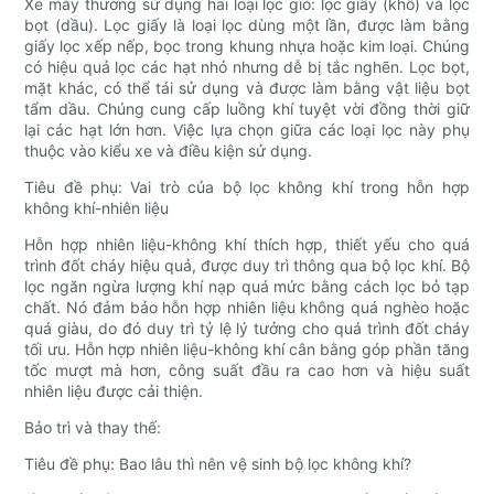
Xe máy thường sử dụng hai loại lọc gió: lọc giấy (khô) và lọc
bọt (dầu). Lọc giấy là loại lọc dùng một lần, được làm bằng
giấy lọc xếp nếp, bọc trong khung nhựa hoặc kim loại. Chúng
có hiệu quả lọc các hạt nhỏ nhưng dễ bị tắc nghẽn. Lọc bọt,
mặt khác, có thể tái sử dụng và được làm bằng vật liệu bọt
tẩm dầu. Chúng cung cấp luồng khí tuyệt vời đồng thời giữ
lại các hạt lớn hơn. Việc lựa chọn giữa các loại lọc này phụ
thuộc vào kiểu xe và điều kiện sử dụng.
Tiêu đề phụ: Vai trò của bộ lọc không khí trong hỗn hợp
không khí-nhiên liệu
Hỗn hợp nhiên liệu-không khí thích hợp, thiết yếu cho quá
trình đốt cháy hiệu quả, được duy trì thông qua bộ lọc khí. Bộ
lọc ngăn ngừa lượng khí nạp quá mức bằng cách lọc bỏ tạp
chất. Nó đảm bảo hỗn hợp nhiên liệu không quá nghèo hoặc
quá giàu, do đó duy trì tỷ lệ lý tưởng cho quá trình đốt cháy
tối ưu. Hỗn hợp nhiên liệu-không khí cân bằng góp phần tăng
tốc mượt mà hơn, công suất đầu ra cao hơn và hiệu suất
nhiên liệu được cải thiện.
Bảo trì và thay thế:
Tiêu đề phụ: Bao lâu thì nên vệ sinh bộ lọc không khí?