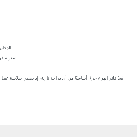
4. الدخان الأسود أو رائحة العادم: يمكن أن يؤدي خليط الهواء والوقود الغني بشكل مفرط الناجم عن فلتر مسدود إلى انبعاثات دخان أسود أو رائحة وقود قوية.
5. صعوبة في بدء تشغيل الدراجة النارية: قد يعيق الفلتر المسدود تدفق الهواء، مما يجعل من الصعب بدء تشغيل المحرك أو يتسبب في حدوث خلل في الإشعال.
يُعدّ فلتر الهواء جزءًا أساسيًا من أي دراجة نارية، إذ يضمن سلاسة ع