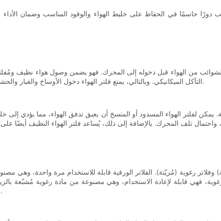
لعب دورًا حاسمًا في الحفاظ على خليط الهواء والوقود المناسب وضمان الأداء ا
ت والشوائب من الهواء قبل دخوله إلى المحرك. فهو يضمن وصول هواء نظيف ومُفل
التآكل الميكانيكي. وبالتالي، يمنع فلتر الهواء دخول الأوساخ والغبار والحشرات والجزيئات الأخرى إلى المحرك، مما قد يُسبب تلفًا ويُقلل من أدائه.
ية. يمكن لفلتر الهواء المسدود أو المتسخ أن يعيق تدفق الهواء، مما يؤدي إلى خل
فة) وفلاتر رغوية (مُزيّتة). الفلاتر الورقية قابلة للاستخدام مرة واحدة، وهي
لرغوية، فهي قابلة لإعادة الاستخدام، وهي مصنوعة من مادة رغوية مُشبّعة بالزيت،
الاختيار بين هذين النوعين على طراز الدراجة النارية وظروف الاستخدام.