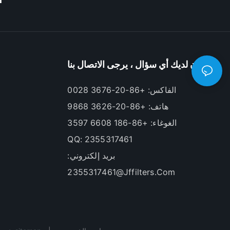
إذا كان لديك أي سؤال ، يرجى الاتصال بنا.
الفاكس: +86-20-3676 0028
هاتف: +86-20-3626 9868
الغوغاء: +86-186 6608 3597
QQ: 2355317461
بريد إلكتروني:
2355317461@jffilters.com