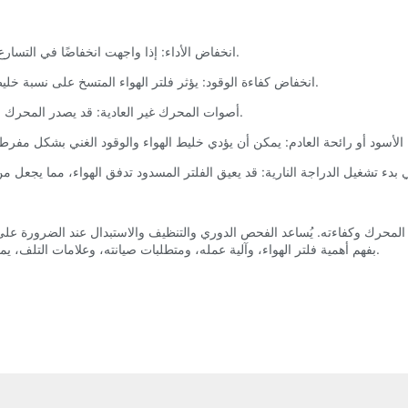
1. انخفاض الأداء: إذا واجهت انخفاضًا في التسارع أو فقدانًا للطاقة، فقد يشير ذلك إلى وجود فلتر هواء مسدود أو مقيد.
2. انخفاض كفاءة الوقود: يؤثر فلتر الهواء المتسخ على نسبة خليط الهواء والوقود، مما يؤدي إلى انخفاض الاقتصاد في استهلاك الوقود.
3. أصوات المحرك غير العادية: قد يصدر المحرك التالف أو الذي يعاني من نقص الهواء أصواتًا غير طبيعية أثناء التشغيل.
مل المحرك وكفاءته. يُساعد الفحص الدوري والتنظيف والاستبدال عند الضرورة عل
بفهم أهمية فلتر الهواء، وآلية عمله، ومتطلبات صيانته، وعلامات التلف، يمكن لراكبي الدراجات النارية ضمان أداء دراجاتهم النارية على أكمل وجه.