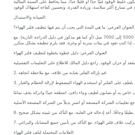
ليط الوقود غنيًا جدًا أو قليلًا جدًا، مما يحافظ على النسبة المثالية
الصيانة والاستبدال:
العنوان الفرعي: ما هي المدة التي يجب أن يتم فيها تنظيف فلتر الهواء؟
يعتمد تكرار صيانة فلتر الهواء على عوامل مختلفة، مثل ظروف القيادة، والعوامل البيئية، ونوع الفلتر المستخدم. يُنصح عادةً بفحص الفلتر وتنظيفه كل 5000 إلى 7000 ميل (أو كما هو مذكور في دليل الدراجة النارية). مع
العنوان الفرعي: دليل خطوة بخطوة لتنظيف فلتر الهواء
2. قم بإزالة الفلتر بعناية من غلافه، مع ملاحظة اتجاهه.
العلامات المحتملة لتلف فلتر الهواء: