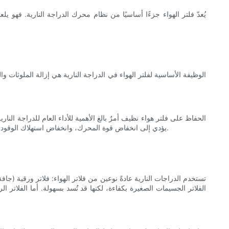
يُعدّ فلتر الهواء جزءًا أساسيًا من نظام محرك الدراجة النارية. فهو ي
الوظيفة الأساسية لفلتر الهواء في الدراجة النارية هي إزالة الملوثا
الحفاظ على فلتر هواء نظيف أمرٌ بالغ الأهمية للأداء العام للدراجة النار
يؤدي إلى انخفاض قوة المحرك، وانخفاض استهلاك الوقود، واحتمال تلف المحرك. بالإضافة إلى ذلك، يُساعد فلتر الهواء النظيف أيضًا على إطالة عمر مكونات المحرك الأخرى، مثل شمعات الاحتراق والصمامات.
تستخدم الدراجات النارية عادةً نوعين من فلاتر الهواء: فلاتر ورقية (جا
الفلاتر الجسيمات الصغيرة بكفاءة، لكنها قد تُسد بسهولة. أما الفلاتر ا