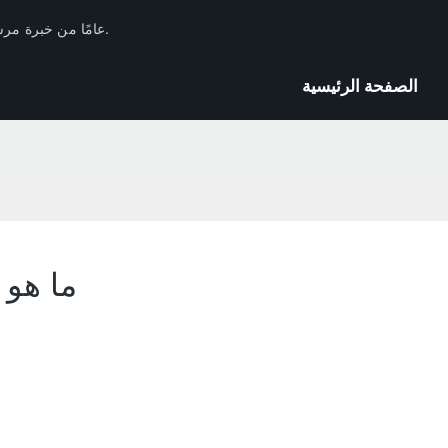
لدى Huachang Filter 17 عامًا من خبرة مرشحات السيارات في الصناعة والاحتياطيات الفنية.
الصفحة الرئيسية
ما هو 