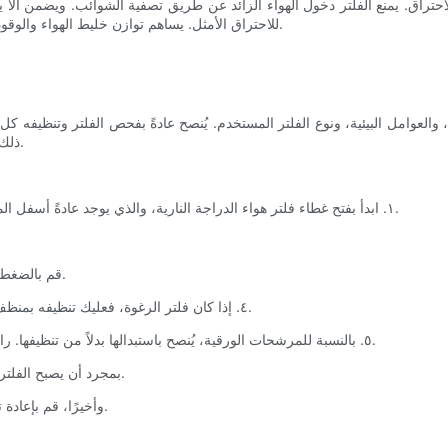
تراق. يمنع الفلتر دخول الهواء الزائد عن طريق تصفية الشوائب. ويضمن ألا يكون خ
للاحتراق الأمثل. يساهم توازن خليط الهواء والوقود في تسارع أكثر سلاسة، وزيادة القدرة، وتحسين كفاءة استهلاك الوقود.
ذلك، إذا كنت تقود في بيئات متربة أو وعرة، فقد يلزم تنظيفه بشكل متكرر.
١. ابدأ بفتح غطاء فلتر هواء الدراجة النارية، والذي يوجد عادةً أسفل المقعد أو خزان الوقود. راجع دليل المالك للاطلاع على التعليمات التفصيلية.
3. قم بالضغط بلطف على الفلتر أو استخدم الهواء المضغوط لإزالة الحطام والغبار.
٤. إذا كان فلتر الرغوة، فعليك تنظيفه بمنظف خاص به أو بصابون لطيف وماء دافئ. اشطفه جيدًا واتركه يجف تمامًا.
٥. بالنسبة للمرشحات الورقية، يُنصح باستبدالها بدلاً من تنظيفها. راجع تعليمات الشركة المصنعة أو اشترِ بديلاً من الشركة المصنعة الأصلية.
6. بمجرد أن يصبح الفلتر نظيفًا وجافًا، أعد إدخاله في العلبة، مع التأكد من تثبيته بشكل صحيح.
7. وأخيرًا، قم بإعادة تركيب غلاف فلتر الهواء، مع التأكد من تأمين جميع المشابك والبراغي.