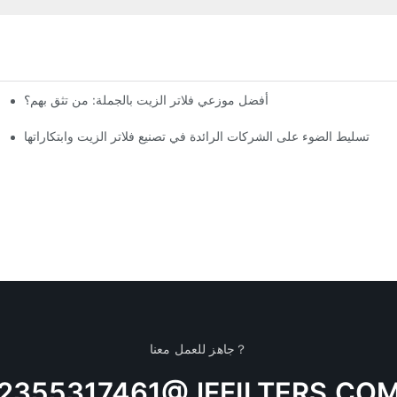
أفضل موزعي فلاتر الزيت بالجملة: من تثق بهم؟
تسليط الضوء على الشركات الرائدة في تصنيع فلاتر الزيت وابتكاراتها
جاهز للعمل معنا？
2355317461@JFFILTERS.CO