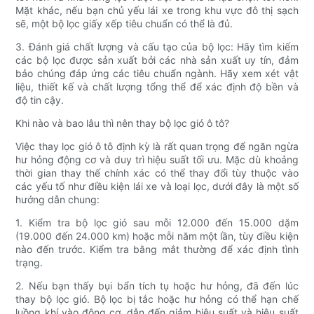
Mặt khác, nếu bạn chủ yếu lái xe trong khu vực đô thị sạch
sẽ, một bộ lọc giấy xếp tiêu chuẩn có thể là đủ.
3. Đánh giá chất lượng và cấu tạo của bộ lọc: Hãy tìm kiếm
các bộ lọc được sản xuất bởi các nhà sản xuất uy tín, đảm
bảo chúng đáp ứng các tiêu chuẩn ngành. Hãy xem xét vật
liệu, thiết kế và chất lượng tổng thể để xác định độ bền và
độ tin cậy.
Khi nào và bao lâu thì nên thay bộ lọc gió ô tô?
Việc thay lọc gió ô tô định kỳ là rất quan trọng để ngăn ngừa
hư hỏng động cơ và duy trì hiệu suất tối ưu. Mặc dù khoảng
thời gian thay thế chính xác có thể thay đổi tùy thuộc vào
các yếu tố như điều kiện lái xe và loại lọc, dưới đây là một số
hướng dẫn chung:
1. Kiểm tra bộ lọc gió sau mỗi 12.000 đến 15.000 dặm
(19.000 đến 24.000 km) hoặc mỗi năm một lần, tùy điều kiện
nào đến trước. Kiểm tra bằng mắt thường để xác định tình
trạng.
2. Nếu bạn thấy bụi bẩn tích tụ hoặc hư hỏng, đã đến lúc
thay bộ lọc gió. Bộ lọc bị tắc hoặc hư hỏng có thể hạn chế
luồng khí vào động cơ, dẫn đến giảm hiệu suất và hiệu suất