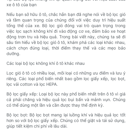
xe ô tô của bạn
Nếu bạn sở hữu ô tô, chắc hẳn bạn đã nghe nói về bộ lọc gió
và tầm quan trọng của chúng đối với việc duy trì hiệu suất
tổng thể của xe. Bộ lọc gió đóng vai trò quan trọng trong
việc lọc sạch không khí đi vào động cơ xe, đảm bảo xe hoạt
động trơn tru và hiệu quả. Trong bài viết này, chúng ta sẽ đi
sâu tìm hiểu về bộ lọc gió ô tô, khám phá các loại khác nhau,
cách chọn đúng loại, thời điểm thay thế và các mẹo bảo
dưỡng.
Các loại bộ lọc không khí ô tô khác nhau
Lọc gió ô tô có nhiều loại, mỗi loại có những ưu điểm và lưu ý
riêng. Các loại phổ biến nhất bao gồm lọc giấy xếp, lọc bọt,
lọc vải cotton và lọc HEPA.
Bộ lọc giấy xếp: Loại bộ lọc này phổ biến nhất trên ô tô vì giá
cả phải chăng và hiệu quả lọc bụi bẩn và mảnh vụn. Chúng
có thể dùng một lần và cần được thay thế định kỳ.
Bộ lọc bọt: Bộ lọc bọt mang lại luồng khí và hiệu quả lọc tốt
hơn so với bộ lọc giấy xếp. Chúng có thể giặt và tái sử dụng,
giúp tiết kiệm chi phí về lâu dài.