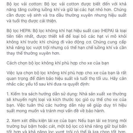
Bộ lọc vải cotton: Bộ lọc vải cotton được biết đến với khả
năng tăng cường luồng khí và giữ lại các hạt nhỏ hơn. Chúng
cần được vệ sinh và tra dầu thường xuyên nhưng hiệu suất
và tuổi thọ được cải thiện.
Bộ lọc HEPA: Bộ lọc không khí hạt hiệu suất cao (HEPA) là loại
tiên tiến nhất, được thiết kế để loại bỏ các hạt vi mô khỏi
không khí trước khi chúng đi vào động cơ. Chúng cung cấp
khả năng lọc vượt trội nhưng có thể hạn chế luồng khí và cần
thay thế thường xuyên hơn.
Cách chọn bộ lọc không khí phù hợp cho xe của bạn
Việc lựa chọn bộ lọc không khí phù hợp cho xe của bạn là rất
quan trọng để đảm bảo hiệu suất và tuổi thọ tối ưu. Hãy cân
nhắc các yếu tố sau khi đưa ra quyết định:
1. Kiểm tra sách hướng dẫn sử dụng: Nhà sản xuất xe thường
sẽ khuyến nghị loại và kích thước lọc gió cụ thể cho xe của
bạn. Việc tuân thủ các hướng dẫn này sẽ giúp duy trì hiệu
suất mong muốn và tránh mọi vấn đề về bảo hành.
2. Xem xét điều kiện lái xe của bạn: Nếu bạn lái xe trong môi
trường bụi bặm hoặc cát, một bộ lọc có khả năng giữ bụi bẩn
tốt hơn và khả năng lọc vượt trội có thể là lựa chọn tốt hơn.