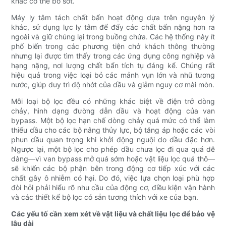
khác có thể bỏ sót.
Máy ly tâm tách chất bẩn hoạt động dựa trên nguyên lý
khác, sử dụng lực ly tâm để đẩy các chất bẩn nặng hơn ra
ngoài và giữ chúng lại trong buồng chứa. Các hệ thống này ít
phổ biến trong các phương tiện chở khách thông thường
nhưng lại được tìm thấy trong các ứng dụng công nghiệp và
hạng nặng, nơi lượng chất bẩn tích tụ đáng kể. Chúng rất
hiệu quả trong việc loại bỏ các mảnh vụn lớn và nhũ tương
nước, giúp duy trì độ nhớt của dầu và giảm nguy cơ mài mòn.
Mỗi loại bộ lọc đều có những khác biệt về điện trở dòng
chảy, hình dạng đường dẫn dầu và hoạt động của van
bypass. Một bộ lọc hạn chế dòng chảy quá mức có thể làm
thiếu dầu cho các bộ nâng thủy lực, bộ tăng áp hoặc các vòi
phun dầu quan trọng khi khởi động nguội do dầu đặc hơn.
Ngược lại, một bộ lọc cho phép dầu chưa lọc đi qua quá dễ
dàng—vì van bypass mở quá sớm hoặc vật liệu lọc quá thô—
sẽ khiến các bộ phận bên trong động cơ tiếp xúc với các
chất gây ô nhiễm có hại. Do đó, việc lựa chọn loại phù hợp
đòi hỏi phải hiểu rõ nhu cầu của động cơ, điều kiện vận hành
và các thiết kế bộ lọc có sẵn tương thích với xe của bạn.
Các yếu tố cần xem xét về vật liệu và chất liệu lọc để bảo vệ
lâu dài