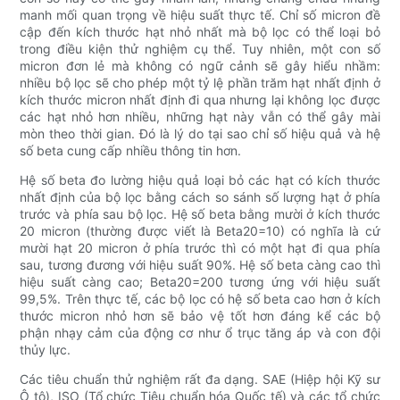
manh mối quan trọng về hiệu suất thực tế. Chỉ số micron đề
cập đến kích thước hạt nhỏ nhất mà bộ lọc có thể loại bỏ
trong điều kiện thử nghiệm cụ thể. Tuy nhiên, một con số
micron đơn lẻ mà không có ngữ cảnh sẽ gây hiểu nhầm:
nhiều bộ lọc sẽ cho phép một tỷ lệ phần trăm hạt nhất định ở
kích thước micron nhất định đi qua nhưng lại không lọc được
các hạt nhỏ hơn nhiều, những hạt này vẫn có thể gây mài
mòn theo thời gian. Đó là lý do tại sao chỉ số hiệu quả và hệ
số beta cung cấp nhiều thông tin hơn.
Hệ số beta đo lường hiệu quả loại bỏ các hạt có kích thước
nhất định của bộ lọc bằng cách so sánh số lượng hạt ở phía
trước và phía sau bộ lọc. Hệ số beta bằng mười ở kích thước
20 micron (thường được viết là Beta20=10) có nghĩa là cứ
mười hạt 20 micron ở phía trước thì có một hạt đi qua phía
sau, tương đương với hiệu suất 90%. Hệ số beta càng cao thì
hiệu suất càng cao; Beta20=200 tương ứng với hiệu suất
99,5%. Trên thực tế, các bộ lọc có hệ số beta cao hơn ở kích
thước micron nhỏ hơn sẽ bảo vệ tốt hơn đáng kể các bộ
phận nhạy cảm của động cơ như ổ trục tăng áp và con đội
thủy lực.
Các tiêu chuẩn thử nghiệm rất đa dạng. SAE (Hiệp hội Kỹ sư
Ô tô), ISO (Tổ chức Tiêu chuẩn hóa Quốc tế) và các tổ chức