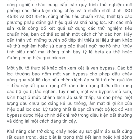
công nghiệp khác cung cấp các quy trình thử nghiệm mô
phỏng các điều kiện dòng chảy và ô nhiễm nhất định. ISO
4548 và ISO 4549, cùng nhiều tiêu chuẩn khác, thiết lập các
phương pháp đánh giá hiệu quả và khả năng lọc. Khi các nhà
sản xuất công bố kết quả sử dụng các thử nghiệm tiêu
chuẩn hóa, bạn có thể so sánh một cách chính xác hơn. Hãy
cẩn thận với những tuyên bố tiếp thị thiếu tài liệu tham khảo
về thử nghiệm hoặc sử dụng các thuật ngữ mơ hồ như “thủy
tinh siêu nhỏ” mà không trình bày tỷ lệ beta cụ thể hoặc
đường cong hiệu quả micron.
Một yếu tố thực tế khác cần xem xét là van bypass. Các bộ
lọc thường bao gồm một van bypass cho phép dầu chảy
vòng qua vật liệu lọc nếu chênh lệch áp suất trở nên quá lớn
– điều này rất quan trọng để tránh tình trạng thiếu dầu trong
các bộ lọc bị tắc nghẽn. Tuy nhiên, một van bypass mở sớm,
kích hoạt ở mức chênh lệch áp suất thấp, sẽ cho phép một
lượng dầu chưa lọc đáng kể lưu thông, làm mất đi lợi ích của
hiệu quả lọc cao. Lý tưởng nhất là bạn cần một bộ lọc có van
bypass được hiệu chỉnh để chỉ mở trong điều kiện bất thường
và đóng lại một cách đáng tin cậy.
Khả năng cản trở dòng chảy hoặc sự sụt giảm áp suất cũng
rất quan trọng, đặc biệt là trong thời tiết lạnh hoặc khi động