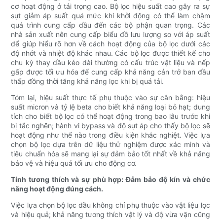
cơ hoạt động ở tải trọng cao. Bộ lọc hiệu suất cao gây ra sự
sụt giảm áp suất quá mức khi khởi động có thể làm chậm
quá trình cung cấp dầu đến các bộ phận quan trọng. Các
nhà sản xuất nên cung cấp biểu đồ lưu lượng so với áp suất
để giúp hiểu rõ hơn về cách hoạt động của bộ lọc dưới các
độ nhớt và nhiệt độ khác nhau. Các bộ lọc được thiết kế cho
chu kỳ thay dầu kéo dài thường có cấu trúc vật liệu và nếp
gấp được tối ưu hóa để cung cấp khả năng cản trở ban đầu
thấp đồng thời tăng khả năng lọc khi bị quá tải.
Tóm lại, hiệu suất thực tế phụ thuộc vào sự cân bằng: hiệu
suất micron và tỷ lệ beta cho biết khả năng loại bỏ hạt; dung
tích cho biết bộ lọc có thể hoạt động trong bao lâu trước khi
bị tắc nghẽn; hành vi bypass và độ sụt áp cho thấy bộ lọc sẽ
hoạt động như thế nào trong điều kiện khắc nghiệt. Việc lựa
chọn bộ lọc dựa trên dữ liệu thử nghiệm được xác minh và
tiêu chuẩn hóa sẽ mang lại sự đảm bảo tốt nhất về khả năng
bảo vệ và hiệu quả tối ưu cho động cơ.
Tính tương thích và sự phù hợp: Đảm bảo độ kín và chức
năng hoạt động đúng cách.
Việc lựa chọn bộ lọc dầu không chỉ phụ thuộc vào vật liệu lọc
và hiệu quả; khả năng tương thích vật lý và độ vừa vặn cũng