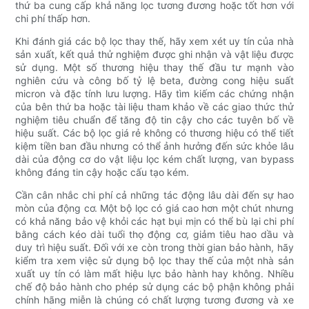
thứ ba cung cấp khả năng lọc tương đương hoặc tốt hơn với
chi phí thấp hơn.
Khi đánh giá các bộ lọc thay thế, hãy xem xét uy tín của nhà
sản xuất, kết quả thử nghiệm được ghi nhận và vật liệu được
sử dụng. Một số thương hiệu thay thế đầu tư mạnh vào
nghiên cứu và công bố tỷ lệ beta, đường cong hiệu suất
micron và đặc tính lưu lượng. Hãy tìm kiếm các chứng nhận
của bên thứ ba hoặc tài liệu tham khảo về các giao thức thử
nghiệm tiêu chuẩn để tăng độ tin cậy cho các tuyên bố về
hiệu suất. Các bộ lọc giá rẻ không có thương hiệu có thể tiết
kiệm tiền ban đầu nhưng có thể ảnh hưởng đến sức khỏe lâu
dài của động cơ do vật liệu lọc kém chất lượng, van bypass
không đáng tin cậy hoặc cấu tạo kém.
Cần cân nhắc chi phí cả những tác động lâu dài đến sự hao
mòn của động cơ. Một bộ lọc có giá cao hơn một chút nhưng
có khả năng bảo vệ khỏi các hạt bụi mịn có thể bù lại chi phí
bằng cách kéo dài tuổi thọ động cơ, giảm tiêu hao dầu và
duy trì hiệu suất. Đối với xe còn trong thời gian bảo hành, hãy
kiểm tra xem việc sử dụng bộ lọc thay thế của một nhà sản
xuất uy tín có làm mất hiệu lực bảo hành hay không. Nhiều
chế độ bảo hành cho phép sử dụng các bộ phận không phải
chính hãng miễn là chúng có chất lượng tương đương và xe