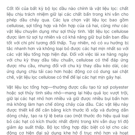
Cốt lõi của bất kỳ bộ lọc dầu nào chính là vật liệu lọc: chất
liệu chịu trách nhiệm giữ lại các chất bẩn trong khi vẫn cho
phép dầu chảy qua. Các lựa chọn vật liệu lọc bao gồm
cellulose, sợi tổng hợp và hỗn hợp của cả hai, cũng như các
vật liệu chuyên dụng như sợi thủy tinh. Vật liệu lọc cellulose
được làm từ sợi tự nhiên và có khả năng giữ bụi bẩn ban đầu
tốt với chi phí tương đối thấp. Tuy nhiên, nó có xu hướng bị
tắc nhanh hơn và không loại bỏ được các hạt mịn nhất so với
các vật liệu tổng hợp hiện đại. Đối với việc lái xe hàng ngày
với chu kỳ thay dầu tiêu chuẩn, cellulose có thể đáp ứng
được nhu cầu, nhưng đối với chu kỳ thay dầu kéo dài, các
ứng dụng chịu tải cao hơn hoặc động cơ có dung sai chặt
chẽ, vật liệu lọc cellulose có thể để lại các hạt mịn gây hại.
Vật liệu lọc tổng hợp—thường được cấu tạo từ sợi polyester
hoặc sợi thủy tinh siêu nhỏ—mang lại hiệu quả lọc vượt trội,
giữ lại các hạt nhỏ hơn nhiều và giữ được nhiều bụi bẩn hơn
mà không làm hạn chế dòng chảy của dầu. Các vật liệu này
được thiết kế để cân bằng kích thước lỗ xốp và đường dẫn
dòng chảy, tạo ra tỷ lệ beta cao (một thước đo hiệu quả loại
bỏ các hạt có kích thước nhất định) trong khi vẫn duy trì độ
giảm áp suất thấp. Bộ lọc tổng hợp đặc biệt có lợi cho các
động cơ hiện đại sử dụng khe hở ổ trục nhỏ hơn và hoạt