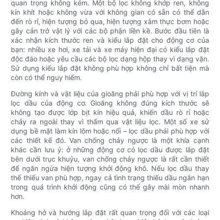
quan trọng không kém. Một bộ lọc không khớp ren, không
kín khít hoặc không vừa với không gian có sẵn có thể dẫn
đến rò rỉ, hiện tượng bỏ qua, hiện tượng xâm thực bơm hoặc
gây cản trở vật lý với các bộ phận liền kề. Bước đầu tiên là
xác nhận kích thước ren và kiểu lắp đặt cho động cơ của
bạn: nhiều xe hơi, xe tải và xe máy hiện đại có kiểu lắp đặt
độc đáo hoặc yêu cầu các bộ lọc dạng hộp thay vì dạng vặn.
Sử dụng kiểu lắp đặt không phù hợp không chỉ bất tiện mà
còn có thể nguy hiểm.
Đường kính và vật liệu của gioăng phải phù hợp với vị trí lắp
lọc dầu của động cơ. Gioăng không đúng kích thước sẽ
không tạo được lớp bịt kín hiệu quả, khiến dầu rò rỉ hoặc
chảy ra ngoài thay vì thấm qua vật liệu lọc. Một số xe sử
dụng bề mặt làm kín lõm hoặc nổi – lọc dầu phải phù hợp với
các thiết kế đó. Van chống chảy ngược là một khía cạnh
khác cần lưu ý: ở những động cơ có lọc dầu được lắp đặt
bên dưới trục khuỷu, van chống chảy ngược là rất cần thiết
để ngăn ngừa hiện tượng khởi động khô. Nếu lọc dầu thay
thế thiếu van phù hợp, ngay cả tình trạng thiếu dầu ngắn hạn
trong quá trình khởi động cũng có thể gây mài mòn nhanh
hơn.
Khoảng hở và hướng lắp đặt rất quan trọng đối với các loại