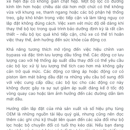
xe hiện đại có không gian chật hẹp. Một bộ lọc có đường
kính lớn hơn hoặc chiều dài dài hơn một chút có thể không
vừa với khung xe, thanh ngang hoặc các bộ phận hệ thống
treo, gây khó khăn trong việc tiếp cận và làm tăng nguy cơ
lắp đặt không đúng cách. Việc xem xét mức độ dễ dàng khi
thay thế bộ lọc trong quá trình bảo dưỡng định kỳ là rất cần
thiết – nếu bộ lọc quá khó tiếp cận, chủ xe có thể trì hoãn
việc thay thế, ảnh hưởng đến sức khỏe của động cơ.
Khả năng tương thích mở rộng đến việc hiệu chỉnh van
bypass và đặc tính lưu lượng dầu tổng thể. Các động cơ lưu
lượng cao với hệ thống áp suất dầu thay đổi có thể yêu cầu
các bộ lọc xử lý lưu lượng thể tích cao hơn mà không gây
cản trở quá mức. Các động cơ tăng áp hoặc động cơ có
piston làm mát bằng dầu đặt ra những yêu cầu bổ sung đối
với việc cung cấp dầu; các bộ lọc cho các động cơ này
không được gây ra sự sụt giảm áp suất đáng kể ở tốc độ
vòng quay cao hoặc làm ảnh hưởng đến các đường dẫn làm
mát dầu.
Hướng dẫn lắp đặt của nhà sản xuất và số hiệu phụ tùng
OEM là những nguồn tài liệu quý giá, nhưng cũng nên đọc
thêm các ghi chú kỹ thuật liên quan đến các sửa đổi như bộ
lọc hoặc bộ chuyển đổi có tuổi thọ kéo dài. Nếu bạn đang