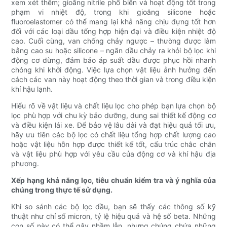
xem xét thêm; gioăng nitrile phổ biến và hoạt động tốt trong
phạm vi nhiệt độ, trong khi gioăng silicone hoặc
fluoroelastomer có thể mang lại khả năng chịu đựng tốt hơn
đối với các loại dầu tổng hợp hiện đại và điều kiện nhiệt độ
cao. Cuối cùng, van chống chảy ngược – thường được làm
bằng cao su hoặc silicone – ngăn dầu chảy ra khỏi bộ lọc khi
động cơ dừng, đảm bảo áp suất dầu được phục hồi nhanh
chóng khi khởi động. Việc lựa chọn vật liệu ảnh hưởng đến
cách các van này hoạt động theo thời gian và trong điều kiện
khí hậu lạnh.
Hiểu rõ về vật liệu và chất liệu lọc cho phép bạn lựa chọn bộ
lọc phù hợp với chu kỳ bảo dưỡng, dung sai thiết kế động cơ
và điều kiện lái xe. Để bảo vệ lâu dài và đạt hiệu quả tối ưu,
hãy ưu tiên các bộ lọc có chất liệu tổng hợp chất lượng cao
hoặc vật liệu hỗn hợp được thiết kế tốt, cấu trúc chắc chắn
và vật liệu phù hợp với yêu cầu của động cơ và khí hậu địa
phương.
Xếp hạng khả năng lọc, tiêu chuẩn kiểm tra và ý nghĩa của
chúng trong thực tế sử dụng.
Khi so sánh các bộ lọc dầu, bạn sẽ thấy các thông số kỹ
thuật như chỉ số micron, tỷ lệ hiệu quả và hệ số beta. Những
con số này có thể gây nhầm lẫn, nhưng chúng chứa những