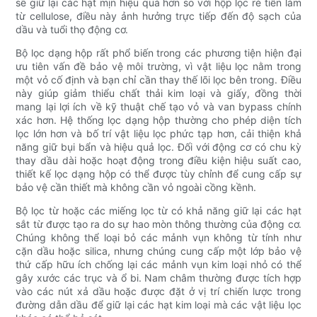
sẽ giữ lại các hạt mịn hiệu quả hơn so với hộp lọc rẻ tiền làm
từ cellulose, điều này ảnh hưởng trực tiếp đến độ sạch của
dầu và tuổi thọ động cơ.
Bộ lọc dạng hộp rất phổ biến trong các phương tiện hiện đại
ưu tiên vấn đề bảo vệ môi trường, vì vật liệu lọc nằm trong
một vỏ cố định và bạn chỉ cần thay thế lõi lọc bên trong. Điều
này giúp giảm thiểu chất thải kim loại và giấy, đồng thời
mang lại lợi ích về kỹ thuật chế tạo vỏ và van bypass chính
xác hơn. Hệ thống lọc dạng hộp thường cho phép diện tích
lọc lớn hơn và bố trí vật liệu lọc phức tạp hơn, cải thiện khả
năng giữ bụi bẩn và hiệu quả lọc. Đối với động cơ có chu kỳ
thay dầu dài hoặc hoạt động trong điều kiện hiệu suất cao,
thiết kế lọc dạng hộp có thể được tùy chỉnh để cung cấp sự
bảo vệ cần thiết mà không cần vỏ ngoài cồng kềnh.
Bộ lọc từ hoặc các miếng lọc từ có khả năng giữ lại các hạt
sắt từ được tạo ra do sự hao mòn thông thường của động cơ.
Chúng không thể loại bỏ các mảnh vụn không từ tính như
cặn dầu hoặc silica, nhưng chúng cung cấp một lớp bảo vệ
thứ cấp hữu ích chống lại các mảnh vụn kim loại nhỏ có thể
gây xước các trục và ổ bi. Nam châm thường được tích hợp
vào các nút xả dầu hoặc được đặt ở vị trí chiến lược trong
đường dẫn dầu để giữ lại các hạt kim loại mà các vật liệu lọc