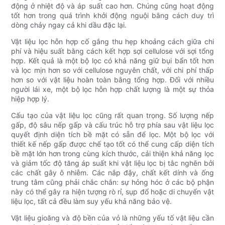
động ở nhiệt độ và áp suất cao hơn. Chúng cũng hoạt động
tốt hơn trong quá trình khởi động nguội bằng cách duy trì
dòng chảy ngay cả khi dầu đặc lại.
Vật liệu lọc hỗn hợp cố gắng thu hẹp khoảng cách giữa chi
phí và hiệu suất bằng cách kết hợp sợi cellulose với sợi tổng
hợp. Kết quả là một bộ lọc có khả năng giữ bụi bẩn tốt hơn
và lọc mịn hơn so với cellulose nguyên chất, với chi phí thấp
hơn so với vật liệu hoàn toàn bằng tổng hợp. Đối với nhiều
người lái xe, một bộ lọc hỗn hợp chất lượng là một sự thỏa
hiệp hợp lý.
Cấu tạo của vật liệu lọc cũng rất quan trọng. Số lượng nếp
gấp, độ sâu nếp gấp và cấu trúc hỗ trợ phía sau vật liệu lọc
quyết định diện tích bề mặt có sẵn để lọc. Một bộ lọc với
thiết kế nếp gấp được chế tạo tốt có thể cung cấp diện tích
bề mặt lớn hơn trong cùng kích thước, cải thiện khả năng lọc
và giảm tốc độ tăng áp suất khi vật liệu lọc bị tắc nghẽn bởi
các chất gây ô nhiễm. Các nắp đậy, chất kết dính và ống
trung tâm cũng phải chắc chắn: sự hỏng hóc ở các bộ phận
này có thể gây ra hiện tượng rò rỉ, sụp đổ hoặc di chuyển vật
liệu lọc, tất cả đều làm suy yếu khả năng bảo vệ.
Vật liệu gioăng và độ bền của vỏ là những yếu tố vật liệu cần