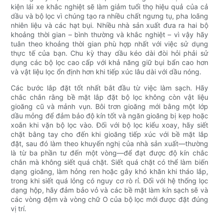
kiện lái xe khắc nghiệt sẽ làm giảm tuổi thọ hiệu quả của cả
dầu và bộ lọc vì chúng tạo ra nhiều chất ngưng tụ, pha loãng
nhiên liệu và các hạt bụi. Nhiều nhà sản xuất đưa ra hai bộ
khoảng thời gian – bình thường và khắc nghiệt – vì vậy hãy
tuân theo khoảng thời gian phù hợp nhất với việc sử dụng
thực tế của bạn. Chu kỳ thay dầu kéo dài đòi hỏi phải sử
dụng các bộ lọc cao cấp với khả năng giữ bụi bẩn cao hơn
và vật liệu lọc ổn định hơn khi tiếp xúc lâu dài với dầu nóng.
Các bước lắp đặt tốt nhất bắt đầu từ việc làm sạch. Hãy
chắc chắn rằng bề mặt lắp đặt bộ lọc không còn vật liệu
gioăng cũ và mảnh vụn. Bôi trơn gioăng mới bằng một lớp
dầu mỏng để đảm bảo độ kín tốt và ngăn gioăng bị kẹp hoặc
xoắn khi vặn bộ lọc vào. Đối với bộ lọc kiểu xoay, hãy siết
chặt bằng tay cho đến khi gioăng tiếp xúc với bề mặt lắp
đặt, sau đó làm theo khuyến nghị của nhà sản xuất—thường
là từ ba phần tư đến một vòng—để đạt được độ kín chắc
chắn mà không siết quá chặt. Siết quá chặt có thể làm biến
dạng gioăng, làm hỏng ren hoặc gây khó khăn khi tháo lắp,
trong khi siết quá lỏng có nguy cơ rò rỉ. Đối với hệ thống lọc
dạng hộp, hãy đảm bảo vỏ và các bề mặt làm kín sạch sẽ và
các vòng đệm và vòng chữ O của bộ lọc mới được đặt đúng
vị trí.