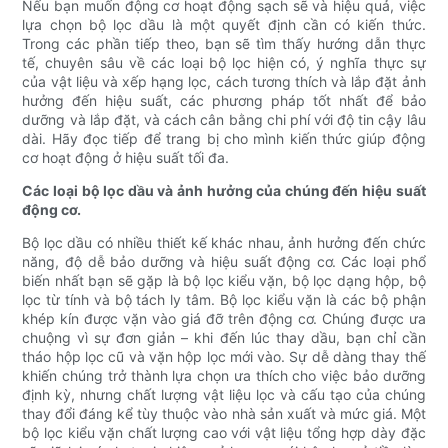
Nếu bạn muốn động cơ hoạt động sạch sẽ và hiệu quả, việc
lựa chọn bộ lọc dầu là một quyết định cần có kiến ​​thức.
Trong các phần tiếp theo, bạn sẽ tìm thấy hướng dẫn thực
tế, chuyên sâu về các loại bộ lọc hiện có, ý nghĩa thực sự
của vật liệu và xếp hạng lọc, cách tương thích và lắp đặt ảnh
hưởng đến hiệu suất, các phương pháp tốt nhất để bảo
dưỡng và lắp đặt, và cách cân bằng chi phí với độ tin cậy lâu
dài. Hãy đọc tiếp để trang bị cho mình kiến ​​thức giúp động
cơ hoạt động ở hiệu suất tối đa.
Các loại bộ lọc dầu và ảnh hưởng của chúng đến hiệu suất
động cơ.
Bộ lọc dầu có nhiều thiết kế khác nhau, ảnh hưởng đến chức
năng, độ dễ bảo dưỡng và hiệu suất động cơ. Các loại phổ
biến nhất bạn sẽ gặp là bộ lọc kiểu vặn, bộ lọc dạng hộp, bộ
lọc từ tính và bộ tách ly tâm. Bộ lọc kiểu vặn là các bộ phận
khép kín được vặn vào giá đỡ trên động cơ. Chúng được ưa
chuộng vì sự đơn giản – khi đến lúc thay dầu, bạn chỉ cần
tháo hộp lọc cũ và vặn hộp lọc mới vào. Sự dễ dàng thay thế
khiến chúng trở thành lựa chọn ưa thích cho việc bảo dưỡng
định kỳ, nhưng chất lượng vật liệu lọc và cấu tạo của chúng
thay đổi đáng kể tùy thuộc vào nhà sản xuất và mức giá. Một
bộ lọc kiểu vặn chất lượng cao với vật liệu tổng hợp dày đặc