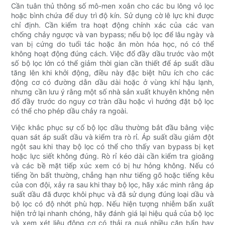
Cần tuân thủ thông số mô-men xoắn cho các bu lông vỏ lọc
hoặc bình chứa để duy trì độ kín. Sử dụng cờ lê lực khi được
chỉ định. Cần kiểm tra hoạt động chính xác của các van
chống chảy ngược và van bypass; nếu bộ lọc để lâu ngày và
van bị cứng do tuổi tác hoặc ăn mòn hóa học, nó có thể
không hoạt động đúng cách. Việc đổ đầy dầu trước vào một
số bộ lọc lớn có thể giảm thời gian cần thiết để áp suất dầu
tăng lên khi khởi động, điều này đặc biệt hữu ích cho các
động cơ có đường dẫn dầu dài hoặc ở vùng khí hậu lạnh,
nhưng cần lưu ý rằng một số nhà sản xuất khuyên không nên
đổ đầy trước do nguy cơ tràn dầu hoặc vì hướng đặt bộ lọc
có thể cho phép dầu chảy ra ngoài.
Việc khắc phục sự cố bộ lọc dầu thường bắt đầu bằng việc
quan sát áp suất dầu và kiểm tra rò rỉ. Áp suất dầu giảm đột
ngột sau khi thay bộ lọc có thể cho thấy van bypass bị kẹt
hoặc lực siết không đúng. Rò rỉ kéo dài cần kiểm tra gioăng
và các bề mặt tiếp xúc xem có bị hư hỏng không. Nếu có
tiếng ồn bất thường, chẳng hạn như tiếng gõ hoặc tiếng kêu
của con đội, xảy ra sau khi thay bộ lọc, hãy xác minh rằng áp
suất dầu đã được khôi phục và đã sử dụng đúng loại dầu và
bộ lọc có độ nhớt phù hợp. Nếu hiện tượng nhiễm bẩn xuất
hiện trở lại nhanh chóng, hãy đánh giá lại hiệu quả của bộ lọc
và xem xét liệu động cơ có thải ra quá nhiều cặn bẩn hay