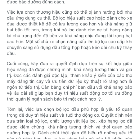
được bảo dưỡng đúng cách.
Việc lựa chọn thương hiệu cũng có thể bị ảnh hưởng bởi nhu
cầu ứng dụng cụ thể. Bộ lọc hiệu suất cao hoặc dành cho xe
đua được thiết kế để có lưu lượng cao hơn và khả năng giữ
bụi bẩn tốt hơn, trong khi bộ lọc dành cho xe tải hạng nặng
lại chú trọng đến độ bền và khả năng chịu đựng tải trọng hạt
cao hơn. Một số chủ xe chọn nâng cấp lên bộ lọc cao cấp khi
chuyển sang sử dụng dầu tổng hợp hoặc kéo dài chu kỳ thay
dầu.
Cuối cùng, hãy đưa ra quyết định dựa trên sự kết hợp giữa
hiệu năng đã được chứng minh, khả năng tương thích và giá
trị. Đọc các đánh giá độc lập, tham khảo ý kiến ​​của các thợ
máy đáng tin cậy và ưu tiên dữ liệu kỹ thuật rõ ràng hơn là
ngôn từ tiếp thị. Cân bằng chi phí ban đầu với khả năng bảo
vệ lâu dài sẽ giúp bạn duy trì hiệu suất động cơ tối ưu đồng
thời quản lý ngân sách bảo trì một cách hợp lý.
Tóm lại, việc lựa chọn bộ lọc dầu phù hợp là yếu tố quan
trọng để duy trì hiệu suất và tuổi thọ động cơ. Quyết định nên
dựa trên loại bộ lọc, chất lượng vật liệu lọc, xếp hạng lọc đã
được kiểm chứng, khả năng tương thích và thói quen bảo
dưỡng hợp lý. Dành chút thời gian để hiểu rõ những yếu tố
này sẽ giúp bạn đưa ra lựa chọn bảo vệ các bộ phận bên