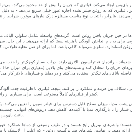
ر بای‌پس ایجاد می‌کند. فیلتری که جریان را بیش از حد محدود می‌کند، می‌توا
، فیلتری که به روغن فیلتر نشده اجازه عبور خیلی سریع می‌دهد - به دلیل
ها در حین جریان یافتن روغن است. گزینه‌های واسطه شامل سلولز، الیاف م
ای به دام انداختن آلودگی با هزینه نسبتاً کم ارائه می‌دهد. با این حال، س
غن استاندارد، سلولز می‌تواند کافی باشد، اما برای فواصل تخلیه طولانی، کار
ده‌اند - راندمان فیلتراسیون بالاتری دارند، ذرات بسیار کوچک‌تر را جذب می
مسیرهای جریان را متعادل کنند و نسبت‌های بتای بالایی (معیاری برای میزان ح
له یاتاقان‌های تنگ‌تر استفاده می‌کنند و در دماها و فشارهای بالاتر کار می
، شکاف بین هزینه و عملکرد را پر کنند. نتیجه، فیلتری با ظرفیت جذب آلودگی 
کمتر از فیلترهای کاملاً مصنوعی است. برای بسیاری از رانندگان، یک فیلتر ترکیبی با کیفیت، نشان‌دهنده یک مصالحه معقول است.
تیبان پشت مدیا، میزان سطح قابل دسترس برای فیلتراسیون را تعیین می‌کنند.
شار را با بارگذاری مدیا با آلاینده‌ها کاهش دهد. درپوش‌های انتهایی، چسب‌ها
باعث بای‌پس، فروپاشی یا مهاجرت مدیا شود که همگی محافظت را تضعیف می‌کنند.
؛ واشرهای نیتریل رایج هستند و در طیف وسیعی از دماها عملکرد خوبی دا
رائه دهند. در نهایت، شیرهای ضد برگشت روغن - که اغلب از لاستیک یا سی