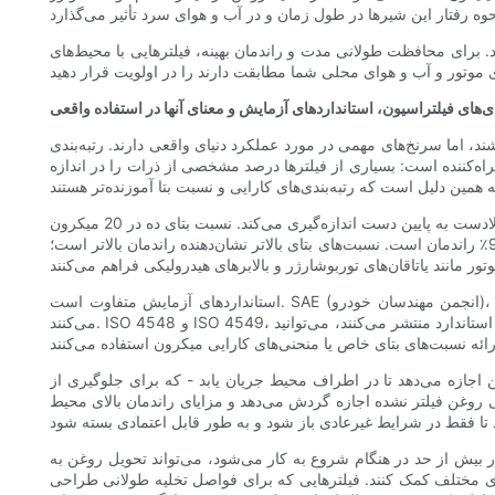
. برای محافظت طولانی مدت و راندمان بهینه، فیلترهایی با محیط‌های
دی‌های فیلتراسیون، استانداردهای آزمایش و معنای آنها در استفاده واقعی
ند، اما سرنخ‌های مهمی در مورد عملکرد دنیای واقعی دارند. رتبه‌بندی
ه‌کننده است: بسیاری از فیلترها درصد مشخصی از ذرات را در اندازه
نسبت بتا، میزان اثربخشی یک فیلتر در حذف ذرات با اندازه معین را با مقایسه تعداد ذرات بالادست به پایین دست اندازه‌گیری می‌کند. نسبت بتای ده در 20 میکرون (که اغلب به صورت Beta20=10 نوشته می‌شود) به این
معنی است که به ازای هر ده ذره 20 میکرونی در بالادست، یکی از آنها از پایین دست عبور می‌کند که معادل 90٪ راندمان است. نسبت‌های بتای بالاتر نشان‌دهنده راندمان بالاتر است؛ Beta20=200 معادل 99.5٪ راندمان
استانداردهای آزمایش متفاوت است. SAE (انجمن مهندسان خودرو)، ISO (سازمان بین‌المللی استانداردسازی) و سایر نهادهای صنعتی، رویه‌های آزمایشی را ارائه می‌دهند که شرایط جریان و آلودگی خاصی را تقلید
می‌کنند. ISO 4548 و ISO 4549، در میان سایر استانداردها، روش‌هایی را برای ارزیابی کارایی و ظرفیت فیلتر ایجاد می‌کنند. هنگامی که تولیدکنندگان نتایج را با استفاده از آزمایش‌های استاندارد منتشر می‌کنند، می‌توانید
جازه می‌دهد تا در اطراف محیط جریان یابد - که برای جلوگیری از
 روغن فیلتر نشده اجازه گردش می‌دهد و مزایای راندمان بالای محیط
 بیش از حد در هنگام شروع به کار می‌شود، می‌تواند تحویل روغن به
 دماهای مختلف کمک کنند. فیلترهایی که برای فواصل تخلیه طولانی طراحی