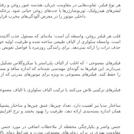
هر نوع فیلتر، تفاوت‌هایی در مقاومت جریان، هندسه عبور روغن و رفتا
لیفترهای هیدرولیک، توربوشارژرها یا جت‌های روغن حیاتی شود. برعکس
داخلی موتور را در معرض آلودگی‌های مخرب قرار می‌دهد. بنابراین، انتخاب نوع مناسب مستلزم درک نیازهای موتور، شرایط رانندگی پیش رو و طرح‌های فیلتر موجود سازگار با وسیله نقلیه شما است.
قلب هر فیلتر روغن، واسطه آن است: ماده‌ای که مسئول جذب آلاینده‌
است. واسطه سلولزی از الیاف طبیعی ساخته شده و ظرفیت اولیه خوبی بر
حذف ذرات را ارائه نمی‌دهد. برای رانندگی روزمره با فواصل تعویض رو
فیلترهای مصنوعی - که اغلب از الیاف پلی‌استر یا میکروگلاس تشکیل ش
می‌دارند. این فیلترها به گونه‌ای مهندسی شده‌اند که اندازه منافذ و 
را حفظ کنند. فیلترهای مصنوعی به ویژه برای موتورهای مدرنی که از فاص
فیلترهای ترکیبی تلاش می‌کنند با ترکیب الیاف سلولزی با الیاف مصنوعی
ساختار مدیا نیز اهمیت دارد. تعداد چین‌ها، عمق چین‌ها و ساختار پش
همان اندازه بسته‌بندی ارائه دهد، ظرفیت را بهبود بخشد و نرخ افزایش ف
جنس واشر و یکپارچگی محفظه از ملاحظات اضافی در مورد جنس هستند
مقاومت بهتری در برابر روغن‌های مصنوعی مدرن و شرایط دمای بالا ا