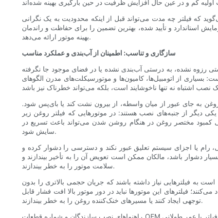
وید که فیلتر چه مدت می‌تواند قبل از اینکه محدودیت به یک نگرانی
مایش استاندارد و تأیید شده، بهترین تضمین را برای حفاظت و راندمان
بهینه موتور ارائه می‌دهد.
سازگاری و تناسب: اطمینان از آب‌بندی و عملکرد مناسب
تی رزوه نشده، به درستی آب‌بندی نشده یا در فضای موجود جا نگرفته
ت: بسیاری از اتومبیل‌ها، کامیون‌ها و موتورسیکلت‌های مدرن الگوهای
وغن به جای عبور از میان واسطه، از بیرون نشت کند یا بای‌پس شود.
 یکی دیگر از جنبه‌های نصب هستند: در موتورهایی که فیلتر روغن زیر
کمبود مختصر روغن در هنگام روشن شدن می‌تواند باعث تسریع در
سایش شود.
 رام یا اجزای سیستم تعلیق عبور نکند و دسترسی را دشوار کرده و
ر دشوار باشد، مالکان ممکن است تعویض آن را به تأخیر بیندازند و
سلامت موتور را به خطر بیندازند.
ست به فیلترهایی نیاز داشته باشند که جریان حجمی بالاتری را بدون
‌کنند؛ فیلترهای این موتورها نباید در دور موتور بالا افت فشار قابل
توجهی ایجاد کنند یا مسیرهای خنک‌کننده روغن را به خطر بیندازند.
راهنماهای نصب سازندگان و شماره قطعات OEM منابع ارزشمندی هستند، اما مطالعه نکات فنی در مورد اصلاحاتی مانند فیلترهای با عمر طولانی یا آداپتورها نیز ارزشمند است. اگر در حال بررسی یک فیلتر با عمر طولانی