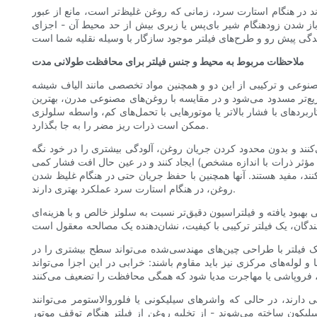
ند در هنگام استارت سرد، زمانی که روغن غلیظ‌تر است، مانع از عبور
 باز شدن زودهنگام شیر بای‌پس یا زبری بیش از حد محیط آن - اجزای
ملاحظات مربوط به محیط و جنس فیلتر برای محافظت طولانی مدت
صنوعی و ترکیبی از این دو و همچنین مواد تخصصی مانند الیاف شیشه
ریع‌تر مسدود می‌شود و در مقایسه با روغن‌های مصنوعی مدرن، بهترین
بردهای با فشار بالاتر یا موتورهایی با تحمل‌های کم، واسطه سلولزی
ممکن است ذرات ریز مضر را به جا بگذارد.
‌کنند و بدون محدود کردن جریان روغن، آلودگی بیشتری را در خود نگه
ذف مؤثر ذرات با اندازه مشخص) ایجاد کنند و در عین حال افت فشار کمی
‌کنند، مفید هستند. آنها همچنین با حفظ جریان حتی در هنگام غلیظ شدن
روغن، در هنگام استارت سرد عملکرد بهتری دارند.
بهبود یافته و فیلتراسیون دقیق‌تر نسبت به سلولز خالص و با هزینه‌ای
 یک فیلتر با طراحی چین‌های مهندسی‌شده می‌تواند سطح بیشتری را در
 و لوله‌های مرکزی نیز باید مقاوم باشند: خرابی در این اجزا می‌تواند
رند، در حالی که واشرهای سیلیکونی یا فلوروالاستومر می‌توانند
لیکون ساخته می‌شوند - از تخلیه روغن از فیلتر هنگام توقف موتور