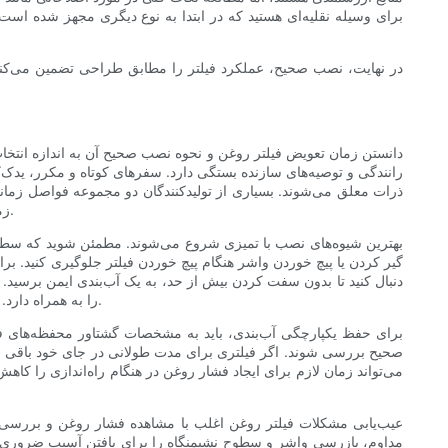
برای وسیله نقلیه‌ای هستید که در ابتدا به نوع دیگری مجهز شده اس
در نهایت، نصب صحیح، عملکرد فیلتر را مطابق طراحی تضمین می‌کند - 
دانستن زمان تعویض فیلتر روغن و نحوه نصب صحیح آن به اندازه انتخا
رانندگی و توصیه‌های سازنده بستگی دارد. سفرهای کوتاه و مکرر، یدک‌
ذرات معلق می‌شوند. بسیاری از تولیدکنندگان دو مجموعه فواصل زمانی 
زمانی طولانی‌تر برای تخلیه روغن، فیلترهای ممتاز با ظرفیت نگهداری آلودگی بالاتر و محیط پایدار در معرض طولانی مدت روغن داغ را ضروری می‌کند.
بهترین شیوه‌های نصب با تمیزی شروع می‌شوند. مطمئن شوید که سطح نصب
گیر کردن یا پیچ خوردن واشر هنگام پیچ خوردن فیلتر جلوگیری کنید. 
دنبال کنید تا بدون سفت کردن بیش از حد، به یک آب‌بندی ایمن برسید.
را به همراه دارد. برای سیستم‌های کارتریجی، مطمئن شوید که سطوح محفظه و آب‌بندی تمیز هستند و آب‌بندها و حلقه‌های اورینگ عنصر جدید به درستی قرار گرفته‌اند.
برای حفظ یکپارچگی آب‌بندی، باید به مشخصات گشتاور محفظه‌های فی
صحیح بررسی شوند. اگر فیلتری برای مدت طولانی در جای خود باقی بم
می‌تواند زمان لازم برای ایجاد فشار روغن در هنگام راه‌اندازی را کاه
عیب‌یابی مشکلات فیلتر روغن اغلب با مشاهده فشار روغن و بررسی نش
مداوم، بازرسی واشر و سطوح نشیمنگاه را برای یافتن آسیب ضروری می