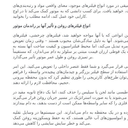
قی در مورد انواع فیلترهای موجود، معنای واقعی مواد و رتبه‌بندی‌های
ت، خواهید یافت. برای کسب دانشی که به موتور کمک می‌کند تا در اوج
کارایی خود عمل کند، ادامه مطلب را بخوانید.
انواع فیلترهای روغن و تأثیر آنها بر راندمان موتور
ین انواعی که با آنها مواجه خواهید شد، فیلترهای چرخشی، فیلترهای
ی‌شوند. آنها به دلیل سادگی‌شان محبوب هستند - وقتی زمان تعویض
ره تبدیل می‌کند، اما محیط فیلتراسیون و کیفیت ساخت آنها بسته به
 قوطی ارزان قیمت مبتنی بر سلولز به دام می‌اندازد، که مستقیماً
بر تمیزی روغن و طول عمر موتور تأثیر می‌گذارد.
ی قرار می‌گیرد و شما فقط عنصر داخلی را تعویض می‌کنید. این امر
فاده از سطح فیلتر بزرگتر و چیدمان‌های پیچیده‌تر واسطه را فراهم
می‌توان طرح‌های کارتریجی را طوری تنظیم کرد که بدون محفظه بیرونی
حجیم، محافظت لازم را ارائه دهند.
یسی مانند لجن یا سیلیس را حذف کنند، اما یک دفاع ثانویه مفید در
عبیه می‌شوند یا به صورت استراتژیک در مسیر جریان روغن قرار می‌گیرند
ده و در یک محفظه به دام می‌اندازند. این سیستم‌ها در وسایل نقلیه
ر و امولسیون‌های آب عالی هستند، که به حفظ ویسکوزیته روغن کمک
می‌کند و خطر سایش سایشی را کاهش می‌دهد.