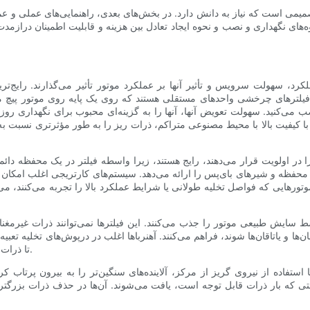
صمیمی است که نیاز به دانش دارد. در بخش‌های بعدی، راهنمایی‌های عملی و عمی
ه‌های نگهداری و نصب و نحوه ایجاد تعادل بین هزینه و قابلیت اطمینان درازمد
رد، سهولت سرویس و تأثیر آنها بر عملکرد موتور تأثیر می‌گذارند. رایج‌تر
. فیلترهای چرخشی واحدهای مستقلی هستند که روی یک پایه روی موتور پیچ م
‌کنید. سهولت تعویض آنها، آنها را به گزینه‌ای محبوب برای نگهداری روزم
ت بالا با محیط مصنوعی متراکم، ذرات ریز را به طور مؤثرتری نسبت به یک
در اولویت قرار می‌دهند، رایج هستند، زیرا واسطه فیلتر در یک محفظه دائم
ه و شیرهای بای‌پس را ارائه می‌دهد. سیستم‌های کارتریجی اغلب امکان است
موتورهایی که فواصل تخلیه طولانی یا شرایط عملکرد بالا را تجربه می‌کنند، 
ایش طبیعی موتور را جذب می‌کنند. این فیلترها نمی‌توانند ذرات غیرمغناط
ن‌ها و یاتاقان‌ها شوند، فراهم می‌کنند. آهنرباها اغلب در درپوش‌های تخلیه ت
تا ذرات فلزی را که سایر واسطه‌ها ممکن است از دست بدهند، به دام بیندازند.
ستفاده از نیروی گریز از مرکز، آلاینده‌های سنگین‌تر را به بیرون پرتاب کر
تی که بار ذرات قابل توجه است، یافت می‌شوند. آن‌ها در حذف ذرات بزرگت