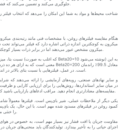
جلوگیری می‌کنند و تضمین می‌کنند که فشار روغن به سرعت در هنگام روشن شدن موتور بازیابی شود. انتخاب مواد بر نحوه رفتار این شیرها در طول زمان و در آب و هوای سرد تأثیر می‌گذارد.
شناخت محیط‌ها و مواد به شما این امکان را می‌دهد که انتخاب فیلتر 
مصنوعی با کیفیت یا ترکیبی با طراحی خوب، ساختار قوی و موادی که با نیازهای موتور و آب و هوای محلی شما مطابقت دارند را در اولویت قرار دهید.
هنگام مقایسه فیلترهای روغن، با مشخصات فنی مانند رتبه‌بندی میکرون، 
میکرون به کوچکترین اندازه ذراتی اشاره دارد که فیلتر می‌تواند تح
میکرون مشخص عبور می‌دهند اما در برابر ذرات بسیار کوچکتر که هنوز هم می‌توانند باعث سایش در طول زمان شوند، شکست می‌خورند. به همین دلیل است که رتبه‌بندی‌های کارایی و نسبت بتا آموزنده‌تر هستند.
است. در عمل، فیلترهایی با نسبت بتای بالاتر در اندازه‌های میکرونی کوچکتر، محافظت قابل توجهی بهتری برای قطعات حساس موتور مانند یاتاقان‌های توربوشارژر و بالابرهای هیدرولیکی فراهم می‌کنند.
مقایسه‌های معنادارتری انجام دهید. مراقب ادعاهای بازاریابی باشید که فاقد مرجع آزمایش هستند یا از اصطلاحات مبهمی مانند "میکروگلاس" بدون ارائه نسبت‌های بتای خاص یا منحنی‌های کارایی میکرون استفاده می‌کنند.
یکی دیگر از ملاحظات عملی، شیر بای‌پس است. فیلترها معمولاً شام
کمبود روغن در فیلترهای مسدود شده مهم است. با این حال، یک بای‌پس
را خنثی می‌کند. در حالت ایده‌آل، شما فیلتری می‌خواهید که بای‌پس آن کالیبره شده باشد تا فقط در شرایط غیرعادی باز شود و به طور قابل اعتمادی بسته شود.
مقاومت جریان یا افت فشار نیز بسیار مهم است، به خصوص در هوای سرد
اجزای حیاتی را به تأخیر بیندازد. تولیدکنندگان باید منحنی‌های جریان 