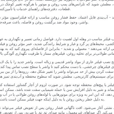
ت، مطمئن شوید که تلرانس‌های پمپ روغن و موتور با هرگونه تغییر کوچک د
قطعات، دفترچه‌های راهنمای خدمات یا تأمین‌کنندگان معتبر پس از فروش که صحت نصب را تأیید می‌کنند، مراجعه کنید.
آب‌بندی قابل اعتماد، حفظ فشار روغن مناسب و ارائه فیلتراسیون مؤثر در 
واشر، وجود مواد ضد برگشت روغن و فاصله، باعث صرفه‌جویی در زمان و جلوگیری از اشتباهات قابل بخشش اما پرهزینه می‌شود.
ب فیلتر مناسب در وهله اول اهمیت دارد. فواصل زمانی تعمیر و نگهداری به
کشی، محیط‌های پر گرد و غبار و شرایط رانندگی شدید، عمر مؤثر روغن و فیلتر
ارائه می‌دهند - معمولی و شدید - بنابراین از فاصله‌ای پیروی کنید که به به
 فیلتر عاری از مواد واشر قدیمی و زباله است. واشر جدید را با یک لایه نا
برای فیلترهای چرخشی، با دست محکم کنید تا واشر با سطح نصب تماس پیدا کن
 سفت کردن بیش از حد می‌تواند واشر را تغییر شکل دهد، رزوه‌ها را از بین ب
لتر یا پیچ‌های محفظه توجه شود. در صورت لزوم از آچار گشتاور استفاده ک
اند و شیر به دلیل افزایش سن یا حمله شیمیایی سفت شده باشد، ممکن است ب
ش دهد، که این امر به ویژه برای موتورهایی با لوله‌های روغن طولانی یا در آب 
به دلیل خطر ریختن روغن یا به دلیل اینکه جهت فیلتر ممکن است باعث تخلیه روغن شود، توصیه می‌کنند از پر کردن اولیه روغن خودداری کنید.
تی آغاز می‌شود. افت ناگهانی فشار روغن پس از تعویض فیلتر می‌تواند نش
‌کند. اگر صداهای غیرمعمول، مانند صدای تق تق یا ضربه، پس از تعویض فیل