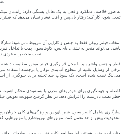
شده‌اند، اغلب دارای واسطه و ساختارهای پلیسه‌ای هستند که برای ارائه مقاومت اولیه کم و در عین حال افزایش ظرفیت در حین بارگیری بهینه شده‌اند.
به طور خلاصه، عملکرد واقعی به یک تعادل بستگی دارد: راندمان میکر
تبدیل شود، کار کند؛ رفتار بای‌پس و افت فشار نشان می‌دهد که فیلتر 
انتخاب فیلتر روغن فقط به جنس و کارایی آن مربوط نمی‌شود؛ سازگاری
باشد، می‌تواند منجر به نشتی، بای‌پس، کاویتاسیون پمپ یا تداخل فیزی
نصب منحصر به فردی دارند یا به جای قوطی‌های چرخان، به عناصر کارتریجی نیاز دارند. استفاده از سبک نصب اشتباه نه تنها ناخوشایند است، بلکه می‌تواند خطرناک نیز باشد.
قطر و جنس واشر باید با محل قرارگیری فیلتر موتور مطابقت داشته با
برخی از وسایل نقلیه از سطوح آب‌بندی توکار یا برجسته استفاده می‌ک
میل‌لنگ نصب شده است، یک سوپاپ ضد تخلیه برای جلوگیری از است
فاصله و جهت‌گیری برای خودروهای مدرن با بسته‌بندی محکم اهمیت د
خطر نصب نادرست را افزایش دهد. در نظر گرفتن سهولت تعویض فیلتر د
سازگاری شامل کالیبراسیون شیر بای‌پس و ویژگی‌های کلی جریان روغن 
محدودیت بیش از حد تحمل کنند. موتورهای توربوشارژ یا موتورهایی که پی