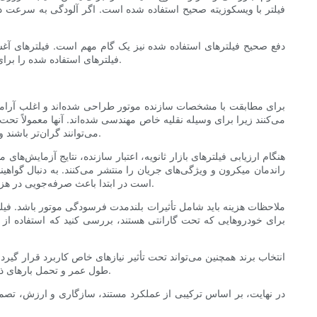
فیلتر با ویسکوزیته صحیح استفاده شده است. اگر آلودگی به سرعت دوبا
دفع صحیح فیلترهای استفاده شده نیز یک گام مهم است. فیلترهای آغش
فیلترهای استفاده شده را برای بازیافت می‌پذیرند. پیروی از این شیوه‌های نگهداری و نصب، ارزش حفاظتی فیلتر را به حداکثر می‌رساند و موتور شما را به طور کارآمد نگه می‌دارد.
می‌کنند زیرا برای وسیله نقلیه خاص مهندسی شده‌اند. آنها معمولاً ت
OEM می‌توانند گران‌تر باشند و بازار بازار پس از فروش به حدی بالغ شده است که بسیاری از گزینه‌های شخص ثالث، فیلتراسیون برابر یا بهتری را با هزینه کمتر ارائه می‌دهند.
هنگام ارزیابی فیلترهای بازار ثانویه، اعتبار سازنده، نتایج آزمایش‌های
راندمان میکرون و ویژگی‌های جریان را منتشر می‌کنند. به دنبال گواهی
است در ابتدا باعث صرفه‌جویی در هزینه شوند، اما می‌توانند به دلیل واسطه‌های نامرغوب، شیرهای بای‌پس غیرقابل اعتماد یا ساخت ضعیف، سلامت موتور را در درازمدت به خطر بیندازند.
ملاحظات هزینه باید شامل تأثیرات بلندمدت فرسودگی موتور باشد. فیل
برای خودروهایی که تحت گارانتی هستند، بررسی کنید که استفاده از ی
انتخاب برند همچنین می‌تواند تحت تأثیر نیازهای خاص کاربرد قرار گیرد
طول عمر و تحمل بارهای ذرات بالاتر تأکید دارند. برخی از مالکان هنگام تغییر به روغن‌های مصنوعی یا افزایش فواصل تخلیه، ترجیح می‌دهند فیلترهای مرغوب‌تری را انتخاب کنند.
در نهایت، بر اساس ترکیبی از عملکرد مستند، سازگاری و ارزش، تصمیم بگ