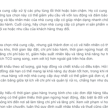
 cung cấp xử lý các phụ tùng lỗi thời hoặc bán chậm. Họ có cung 
ững lựa chọn này có thể giảm yêu cầu về vốn lưu động và đảm bảo
tùng và liệu nhãn mác của nhà cung cấp có giúp nhận dạng nhanh ch
õi bảo hành. Cuối cùng, hãy chọn nhà cung cấp có phạm vi sản phẩm 
đội xe hoặc nhu cầu của khách hàng thay đổi.
lựa chọn nhà cung cấp, nhưng giá thành đơn vị có vẻ hiển nhiên có t
 kho, thời gian lắp đặt, chi phí bảo hành, thời gian ngừng hoạt độ
g chi phí bảo trì, giảm hiệu suất nhiên liệu và tăng khả năng hư 
ích TCO song song, xem xét kỹ hơn ngoài giá trên hóa đơn.
iết khấu theo số lượng, giá hợp đồng và chiết khấu có điều kiện. Hỏi
đồng dài hạn có thể mang lại khả năng dự đoán tốt hơn, trong khi 
ung mua hàng với một nhà cung cấp duy nhất có thể giảm giá đơn vị,
 cân bằng giữa lợi ích về chi phí và quản lý rủi ro, chẳng hạn như 
Hãy hiểu rõ thời gian giao hàng trung bình cho các đơn đặt hàng tiê
ng có thể giảm thiểu thời gian ngừng hoạt động, đặc biệt là đối vớ
ng khi đến nơi sẽ làm tăng chi phí và lãng phí. Xem xét phạm vi ho
họn vận chuyển, tuân thủ quy định xuất nhập khẩu và thuế cũng cần