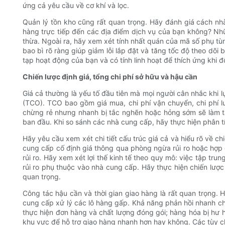
ứng cả yêu cầu về cơ khí và lọc.
Quản lý tồn kho cũng rất quan trọng. Hãy đánh giá cách nhà
hàng trực tiếp đến các địa điểm dịch vụ của bạn không? Nh
thừa. Ngoài ra, hãy xem xét tính nhất quán của mã số phụ 
bao bì rõ ràng giúp giảm lỗi lắp đặt và tăng tốc độ theo d
tạp hoạt động của bạn và có tính linh hoạt để thích ứng khi 
Chiến lược định giá, tổng chi phí sở hữu và hậu cần
Giá cả thường là yếu tố đầu tiên mà mọi người cân nhắc khi 
(TCO). TCO bao gồm giá mua, chi phí vận chuyển, chi phí lưu
chừng rẻ nhưng nhanh bị tắc nghẽn hoặc hỏng sớm sẽ làm tăn
ban đầu. Khi so sánh các nhà cung cấp, hãy thực hiện phân t
Hãy yêu cầu xem xét chi tiết cấu trúc giá cả và hiểu rõ về ch
cung cấp cố định giá thông qua phòng ngừa rủi ro hoặc hợp 
rủi ro. Hãy xem xét lợi thế kinh tế theo quy mô: việc tập tr
rủi ro phụ thuộc vào nhà cung cấp. Hãy thực hiện chiến lược
quan trọng.
Công tác hậu cần và thời gian giao hàng là rất quan trọng. 
cung cấp xử lý các lô hàng gấp. Khả năng phản hồi nhanh chó
thực hiện đơn hàng và chất lượng đóng gói; hàng hóa bị hư hỏ
khu vực để hỗ trợ giao hàng nhanh hơn hay không. Các tùy c