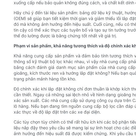
xuống cấp nếu bảo quản không đúng cách, và chất kết dính có
Hãy chú ý đến tài liệu sản phẩm: bảng dữ liệu kỹ thuật, hướn
(OEM) sẽ giúp bạn tiết kiệm thời gian và giảm thiểu lỗi lắp 
đó mà không ảnh hưởng đến hiệu suất. Cuối cùng, nếu có th
tin cậy có thể xác thực các tuyên bố và tạo sự tin tưởng trư
thể đo lường được là bằng chứng tốt nhất về giá trị.
Phạm vi sản phẩm, khả năng tương thích và độ chính xác kh
Khả năng cung cấp sản phẩm và đảm bảo tính tương thích với
thông số kỹ thuật bộ lọc khác nhau, vì vậy nhà cung cấp ph
bằng cách đánh giá danh mục sản phẩm của nhà cung cấp: h
gioăng, kích thước ren và hướng lắp đặt không? Nếu bạn quả
trạng phân mảnh hàng tồn kho.
Độ chính xác khi lắp đặt không chỉ đơn thuần là khớp kích th
cần thiết. Ngay cả những sai lệch nhỏ về hình dạng gioăng ho
xác sản xuất. Các nhà cung cấp sử dụng công cụ dựa trên CA
lô hàng. Nếu bạn đang tìm nguồn cung cấp bộ lọc cần đáp 
xác thực về độ lắp đặt trên các xe đại diện.
Các tùy chọn tùy chỉnh có thể rất hữu ích khi các bộ phận t
liệu nắp đậy theo yêu cầu sẽ mang lại sự linh hoạt cho các đ
ảnh hưởng đến hiệu suất đã được kiểm chứng. Khi yêu cầu t