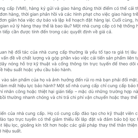
ng cấp (VMI), hàng ký gửi và giao hàng đúng thời điểm có thể cải 
ơn hàng, thời gian phản hồi và các hình phạt cho việc giao hàng tr
n giản hóa việc dự báo và lập kế hoạch đặt hàng lại. Cuối cùng, h
i gian xử lý hàng thay thế là bao lâu? Một nhà cung cấp có hệ thống h
 tiếp cần được tính đến trong các quyết định về giá cả.
n hệ đối tác của nhà cung cấp thường là yếu tố tạo ra giá trị lâu 
 vấn đề về chất lượng và góp phần vào việc cải tiến sản phẩm liên tụ
ây nóng hỗ trợ kỹ thuật và cổng thông tin trực tuyến để theo dõi đ
về hiệu suất hoặc yêu cầu bảo hành.
p vào sản phẩm của họ và ảnh hưởng đến rủi ro mà bạn phải đối mặ
ẽ làm mất hiệu lực bảo hành? Một số nhà cung cấp chỉ cung cấp bảo 
 nhân công hoặc thiệt hại gián tiếp – mặc dù những trường hợp nà
 bồi thường nhanh chóng và chi trả chi phí vận chuyển hoặc thay thế 
 tiến của nhà cung cấp. Họ có cung cấp đào tạo cho kỹ thuật viên 
o tạo trực tuyến có thể giảm thiểu lỗi lắp đặt và đảm bảo bộ lọc
t liệu lọc, gioăng kín tốt hơn hoặc các giải pháp thay thế thân thi
 hiệu suất.