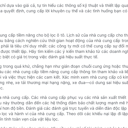
ỉ dựa vào giá cả, tự tin hiểu các thông số kỹ thuật và thiết lập qua
quyết định, cung cấp lời khuyên cụ thể và các tình huống bạn có 
 cung cấp tiềm năng cho bộ lọc ô tô. Lịch sử của nhà cung cấp cho t
ầu bằng cách nghiên cứu thời gian hoạt động của nhà cung cấp tro
 phải là tiêu chí duy nhất: các công ty mới có thể cung cấp sự đổi m
được thiết lập. Hãy tìm kiếm các ý kiến ​​tham khảo từ các doanh n
biệt có giá trị trong việc đánh giá hiệu suất thực tế.
 trong quá khứ, chẳng hạn như gián đoạn chuỗi cung ứng hoặc thu 
cầu các nhà cung cấp tiềm năng cung cấp thông tin tham khảo và li
lỗi và việc thực hiện các cam kết. Xác minh xem nhà cung cấp có k
ng nhẹ, xe tải thương mại hạng nặng, xe đua—có dung sai hiệu su
c.
a nhà cung cấp. Các nhà cung cấp phục vụ các nhà sản xuất thiết
ều này thường dẫn đến các hệ thống đảm bảo chất lượng mạnh mẽ hơn
í hơn độ bền. Đánh giá các đánh giá trực tuyến và diễn đàn độc lập 
ộ lọc và hành vi của nhà cung cấp. Theo dõi các khiếu nại lặp đi lặ
tính toàn vẹn của vật liệu lọc.