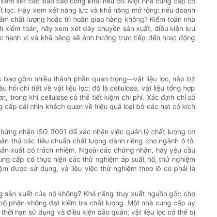
c xem xét các báo cáo công khai nếu có. Một nhà cung cấp có
uất lọc. Hãy xem xét năng lực và khả năng mở rộng: nếu doanh
iảm chất lượng hoặc trì hoãn giao hàng không? Kiểm toán nhà
nh kiểm toán, hãy xem xét dây chuyền sản xuất, điều kiện lưu
 các hành vi và khả năng sẽ ảnh hưởng trực tiếp đến hoạt động
c bao gồm nhiều thành phần quan trọng—vật liệu lọc, nắp bịt
i chi tiết về vật liệu lọc: đó là cellulose, vật liệu tổng hợp
, trong khi cellulose có thể tiết kiệm chi phí. Xác định chỉ số
g cấp cái nhìn khách quan về hiệu quả loại bỏ các hạt có kích
chứng nhận ISO 9001 để xác nhận việc quản lý chất lượng cơ
ân thủ các tiêu chuẩn chất lượng dành riêng cho ngành ô tô.
n xuất có trách nhiệm. Ngoài các chứng nhận, hãy yêu cầu
cung cấp có thực hiện các thử nghiệm áp suất nổ, thử nghiệm
m được sử dụng, và liệu việc thử nghiệm theo lô có phải là
àng sản xuất của nó không? Khả năng truy xuất nguồn gốc cho
c bộ phận không đạt kiểm tra chất lượng. Một nhà cung cấp uy
thời hạn sử dụng và điều kiện bảo quản; vật liệu lọc có thể bị