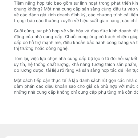
Tiềm năng hợp tác bao gồm sự linh hoạt trong phát triển kin
chung không? Một nhà cung cấp sẵn sàng cùng đầu tư vào việ
về các đánh giá kinh doanh định kỳ, các chương trình cải tiế
trọng: báo cáo thường xuyên về hiệu suất giao hàng, các ch
Cuối cùng, sự phù hợp về văn hóa và đạo đức kinh doanh rất
động của nhà cung cấp. Chuỗi cung ứng có trách nhiệm giúp 
cấp có hỗ trợ mạnh mẽ, điều khoản bảo hành công bằng và tư
thị trường hoặc công nghệ.
Tóm lại, việc lựa chọn nhà cung cấp bộ lọc ô tô đòi hỏi sự k
uy tín, hệ thống chất lượng, khả năng tương thích sản phẩm
đo lường được, tài liệu rõ ràng và sẵn sàng hợp tác để liên tục
Một cách tiếp cận thực tế là lập danh sách rút gọn các nhà 
đàm phán các điều khoản sao cho giá cả phù hợp với mức đ
những nhà cung cấp không chỉ cung cấp phụ tùng mà còn đóng