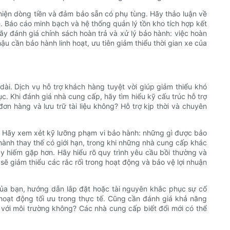
thiện dòng tiền và đảm bảo sẵn có phụ tùng. Hãy thảo luận về
ễ. Báo cáo minh bạch và hệ thống quản lý tồn kho tích hợp kết
ãy đánh giá chính sách hoàn trả và xử lý bảo hành: việc hoàn
ậu cần bảo hành linh hoạt, ưu tiên giảm thiểu thời gian xe của
dài. Dịch vụ hỗ trợ khách hàng tuyệt vời giúp giảm thiểu khó
c. Khi đánh giá nhà cung cấp, hãy tìm hiểu kỹ cấu trúc hỗ trợ
ơn hàng và lưu trữ tài liệu không? Hỗ trợ kịp thời và chuyên
t. Hãy xem xét kỹ lưỡng phạm vi bảo hành: những gì được bảo
hành thay thế có giới hạn, trong khi những nhà cung cấp khác
y hiếm gặp hơn. Hãy hiểu rõ quy trình yêu cầu bồi thường và
sẽ giảm thiểu các rắc rối trong hoạt động và bảo vệ lợi nhuận
của bạn, hướng dẫn lắp đặt hoặc tài nguyên khắc phục sự cố
 hoạt động tối ưu trong thực tế. Cũng cần đánh giá khả năng
ện với môi trường không? Các nhà cung cấp biết đổi mới có thể