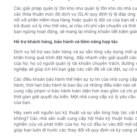
Các giải pháp quản lý tồn kho như quản lý tồn kho do nhà cu
các thỏa thuận mức độ dịch vụ (SLA) quy định tỷ lệ đáp ứng đ
nối với phần mềm mua hàng hoặc quản lý đội xe của bạn sẽ đơ
trả được xử lý như thế nào, ai chịu chi phí vận chuyển và thờ
bạn ngừng hoạt động, sẽ mang lại những khoản tiết kiệm gián
Hỗ trợ khách hàng, bảo hành và tiềm năng hợp tác
Dịch vụ hỗ trợ sau bán hàng và sự sẵn lòng xây dựng mối qua
khăn trong quá trình đặt hàng, đẩy nhanh việc giải quyết các
của họ: họ có người quản lý tài khoản chuyên trách, đường d
nghiệp sẽ giúp ích khi bạn gặp các vấn đề về cài đặt, sự cố 
Các điều khoản bảo hành thể hiện sự tự tin của nhà cung cấ
hành, thời hạn bảo hành là bao lâu và những điều kiện nào s
cung cấp phạm vi bảo hành toàn diện hơn bao gồm cả chi phí
thời gian giải quyết dự kiến. Một nhà cung cấp xử lý yêu cầu
của bạn.
Hãy xem xét nguồn lực kỹ thuật và sự sẵn lòng hợp tác cải
không? Các nhà sản xuất cung cấp hội thảo kỹ thuật hoặc đà
nghiên cứu và phát triển của họ: họ có đầu tư vào đổi mới vậ
giúp bạn luôn đi trước các thay đổi về quy định và kỳ vọng về