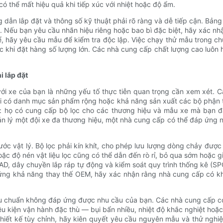
 thể mất hiệu quả khi tiếp xúc với nhiệt hoặc độ ẩm.
g dẫn lắp đặt và thông số kỹ thuật phải rõ ràng và dễ tiếp cận. Bản
đặt. Nếu bạn yêu cầu nhãn hiệu riêng hoặc bao bì đặc biệt, hãy xác
ể, hãy yêu cầu mẫu để kiểm tra độc lập. Việc chạy thử mẫu trong c
ớc khi đặt hàng số lượng lớn. Các nhà cung cấp chất lượng cao luôn 
i lắp đặt
 xe của bạn là những yếu tố thực tiễn quan trọng cần xem xét. Các
ải có danh mục sản phẩm rộng hoặc khả năng sản xuất các bộ phận t
ọ có cung cấp bộ lọc cho các thương hiệu và mẫu xe mà bạn đang
n lý một đội xe đa thương hiệu, một nhà cung cấp có thể đáp ứng n
ước vật lý. Bộ lọc phải kín khít, cho phép lưu lượng dòng chảy được
ặc độ nén vật liệu lọc cũng có thể dẫn đến rò rỉ, bỏ qua sớm hoặc g
D, dây chuyền lắp ráp tự động và kiểm soát quy trình thống kê (SP
ứng khả năng thay thế OEM, hãy xác nhận rằng nhà cung cấp có kh
iêu chuẩn không đáp ứng được nhu cầu của bạn. Các nhà cung cấp có
iều kiện vận hành đặc thù — bụi bẩn nhiều, nhiệt độ khắc nghiệt hoặc
hiết kế tùy chỉnh, hãy kiên quyết yêu cầu nguyên mẫu và thử ngh