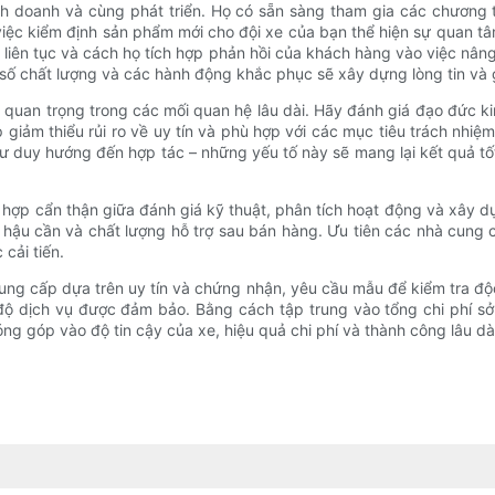
h doanh và cùng phát triển. Họ có sẵn sàng tham gia các chương tr
c kiểm định sản phẩm mới cho đội xe của bạn thể hiện sự quan tâm c
n liên tục và cách họ tích hợp phản hồi của khách hàng vào việc nân
ỉ số chất lượng và các hành động khắc phục sẽ xây dựng lòng tin và
 quan trọng trong các mối quan hệ lâu dài. Hãy đánh giá đạo đức ki
giảm thiểu rủi ro về uy tín và phù hợp với các mục tiêu trách nhiệ
 duy hướng đến hợp tác – những yếu tố này sẽ mang lại kết quả tốt
ết hợp cẩn thận giữa đánh giá kỹ thuật, phân tích hoạt động và xây
, hậu cần và chất lượng hỗ trợ sau bán hàng. Ưu tiên các nhà cung 
 cải tiến.
cung cấp dựa trên uy tín và chứng nhận, yêu cầu mẫu để kiểm tra độ
ộ dịch vụ được đảm bảo. Bằng cách tập trung vào tổng chi phí sở 
 góp vào độ tin cậy của xe, hiệu quả chi phí và thành công lâu dà