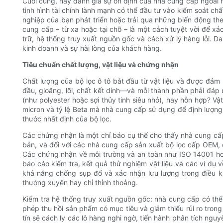
Cuối cùng, hãy đánh giá sự ổn định của nhà cung cấp ngoài 
tình hình tài chính lành mạnh có thể đầu tư vào kiểm soát c
nghiệp của bạn phát triển hoặc trải qua những biến động th
cung cấp – từ xa hoặc tại chỗ – là một cách tuyệt vời để xá
trữ, hệ thống truy xuất nguồn gốc và cách xử lý hàng lỗi. Da
kinh doanh và sự hài lòng của khách hàng.
Tiêu chuẩn chất lượng, vật liệu và chứng nhận
Chất lượng của bộ lọc ô tô bắt đầu từ vật liệu và được đảm
đầu, gioăng, lõi, chất kết dính—và mỗi thành phần phải đáp ứn
(như polyester hoặc sợi thủy tinh siêu nhỏ), hay hỗn hợp? Vật 
micron và tỷ lệ Beta mà nhà cung cấp sử dụng để định lượng h
thước nhất định của bộ lọc.
Các chứng nhận là một chỉ báo cụ thể cho thấy nhà cung cấ
bản, và đối với các nhà cung cấp sản xuất bộ lọc cấp OEM, 
Các chứng nhận về môi trường và an toàn như ISO 14001 h
báo cáo kiểm tra, kết quả thử nghiệm vật liệu và các ví dụ
khả năng chống sụp đổ và xác nhận lưu lượng trong điều ki
thường xuyên hay chỉ thỉnh thoảng.
Kiểm tra hệ thống truy xuất nguồn gốc: nhà cung cấp có thể
phép thu hồi sản phẩm có mục tiêu và giảm thiểu rủi ro tron
tín sẽ cách ly các lô hàng nghi ngờ, tiến hành phân tích nguy