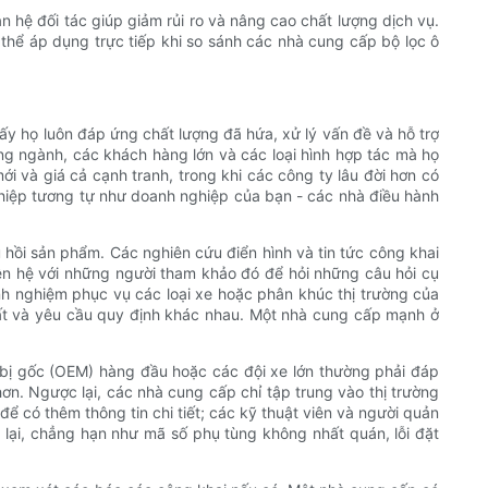
n hệ đối tác giúp giảm rủi ro và nâng cao chất lượng dịch vụ.
thể áp dụng trực tiếp khi so sánh các nhà cung cấp bộ lọc ô
hấy họ luôn đáp ứng chất lượng đã hứa, xử lý vấn đề và hỗ trợ
ng ngành, các khách hàng lớn và các loại hình hợp tác mà họ
ới và giá cả cạnh tranh, trong khi các công ty lâu đời hơn có
ghiệp tương tự như doanh nghiệp của bạn - các nhà điều hành
hồi sản phẩm. Các nghiên cứu điển hình và tin tức công khai
ên hệ với những người tham khảo đó để hỏi những câu hỏi cụ
inh nghiệm phục vụ các loại xe hoặc phân khúc thị trường của
ất và yêu cầu quy định khác nhau. Một nhà cung cấp mạnh ở
 bị gốc (OEM) hàng đầu hoặc các đội xe lớn thường phải đáp
. Ngược lại, các nhà cung cấp chỉ tập trung vào thị trường
để có thêm thông tin chi tiết; các kỹ thuật viên và người quản
p lại, chẳng hạn như mã số phụ tùng không nhất quán, lỗi đặt