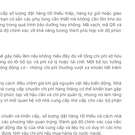
cấp số lượng đặt hàng tối thiểu thấp, hàng ký gửi hoặc giao
 bạn có sẵn các phụ tùng cần thiết mà không cần tồn kho dư
óng trong quá trình bảo dưỡng hay không. Mã vạch, mã QR và
và độ chính xác về khả năng tương thích phù hợp với độ phức
hể gây hiểu lầm nếu không hiểu đầy đủ về tổng chi phí sở hữu
ng do lỗi bộ lọc và phí xử lý hoặc tái chế. Một bộ lọc tưởng
hỏng động cơ - những chi phí thường vượt xa khoản tiết kiệm
 họ cách điều chỉnh giá khi giá nguyên vật liệu biến động. Nhà
nhà cung cấp chuyển chi phí hàng tháng có thể khiến bạn gặp
 độ phức tạp về hậu cần và chi phí quản lý, nhưng nó làm tăng
duy trì mối quan hệ với nhà cung cấp thứ cấp cho các bộ phận
u chuẩn và khẩn cấp, số lượng đặt hàng tối thiểu và cách nhà
i các phương tiện quan trọng. Đánh giá độ chính xác của việc
ạt động địa lý của nhà cung cấp và liệu họ có duy trì các kho
 được tính vào chi phí nếu mua hàng từ nước ngoài.