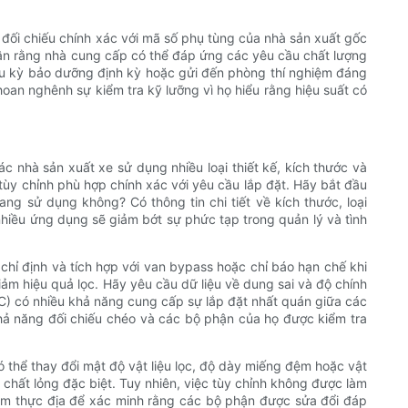
g đối chiếu chính xác với mã số phụ tùng của nhà sản xuất gốc
 nhận rằng nhà cung cấp có thể đáp ứng các yêu cầu chất lượng
hu kỳ bảo dưỡng định kỳ hoặc gửi đến phòng thí nghiệm đáng
hoan nghênh sự kiểm tra kỹ lưỡng vì họ hiểu rằng hiệu suất có
 nhà sản xuất xe sử dụng nhiều loại thiết kế, kích thước và
ùy chỉnh phù hợp chính xác với yêu cầu lắp đặt. Hãy bắt đầu
 sử dụng không? Có thông tin chi tiết về kích thước, loại
hiều ứng dụng sẽ giảm bớt sự phức tạp trong quản lý và tình
 chỉ định và tích hợp với van bypass hoặc chỉ báo hạn chế khi
iảm hiệu quả lọc. Hãy yêu cầu dữ liệu về dung sai và độ chính
C) có nhiều khả năng cung cấp sự lắp đặt nhất quán giữa các
ả năng đối chiếu chéo và các bộ phận của họ được kiểm tra
 thể thay đổi mật độ vật liệu lọc, độ dày miếng đệm hoặc vật
 chất lỏng đặc biệt. Tuy nhiên, việc tùy chỉnh không được làm
iệm thực địa để xác minh rằng các bộ phận được sửa đổi đáp