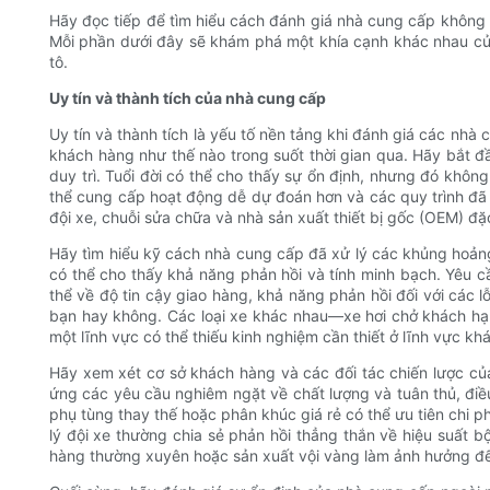
Hãy đọc tiếp để tìm hiểu cách đánh giá nhà cung cấp không ch
Mỗi phần dưới đây sẽ khám phá một khía cạnh khác nhau của 
tô.
Uy tín và thành tích của nhà cung cấp
Uy tín và thành tích là yếu tố nền tảng khi đánh giá các nhà
khách hàng như thế nào trong suốt thời gian qua. Hãy bắt đ
duy trì. Tuổi đời có thể cho thấy sự ổn định, nhưng đó không
thể cung cấp hoạt động dễ dự đoán hơn và các quy trình đã 
đội xe, chuỗi sửa chữa và nhà sản xuất thiết bị gốc (OEM) đặc 
Hãy tìm hiểu kỹ cách nhà cung cấp đã xử lý các khủng hoảng
có thể cho thấy khả năng phản hồi và tính minh bạch. Yêu 
thể về độ tin cậy giao hàng, khả năng phản hồi đối với các 
bạn hay không. Các loại xe khác nhau—xe hơi chở khách hạ
một lĩnh vực có thể thiếu kinh nghiệm cần thiết ở lĩnh vực khá
Hãy xem xét cơ sở khách hàng và các đối tác chiến lược củ
ứng các yêu cầu nghiêm ngặt về chất lượng và tuân thủ, đi
phụ tùng thay thế hoặc phân khúc giá rẻ có thể ưu tiên chi ph
lý đội xe thường chia sẻ phản hồi thẳng thắn về hiệu suất b
hàng thường xuyên hoặc sản xuất vội vàng làm ảnh hưởng đến 