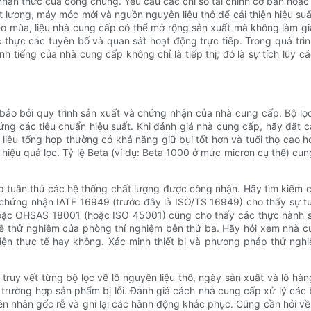
nhận thức của công chúng. Yêu cầu các chỉ số tài chính cơ bản hoặ
hất lượng, máy móc mới và nguồn nguyên liệu thô để cải thiện hiệu s
eo mùa, liệu nhà cung cấp có thể mở rộng sản xuất mà không làm g
c thực các tuyên bố và quan sát hoạt động trực tiếp. Trong quá trì
nh tiếng của nhà cung cấp không chỉ là tiếp thị; đó là sự tích lũy
 bảo bởi quy trình sản xuất và chứng nhận của nhà cung cấp. Bộ lọ
g các tiêu chuẩn hiệu suất. Khi đánh giá nhà cung cấp, hãy đặt câu hỏ
liệu tổng hợp thường có khả năng giữ bụi tốt hơn và tuổi thọ cao hơn
iệu quả lọc. Tỷ lệ Beta (ví dụ: Beta 1000 ở mức micron cụ thể) cun
p tuân thủ các hệ thống chất lượng được công nhận. Hãy tìm kiếm 
chứng nhận IATF 16949 (trước đây là ISO/TS 16949) cho thấy sự tu
oặc OHSAS 18001 (hoặc ISO 45001) cũng cho thấy các thực hành sả
 về thử nghiệm của phòng thí nghiệm bên thứ ba. Hãy hỏi xem nhà 
ện thực tế hay không. Xác minh thiết bị và phương pháp thử nghiệ
 truy vết từng bộ lọc về lô nguyên liệu thô, ngày sản xuất và lô h
g trường hợp sản phẩm bị lỗi. Đánh giá cách nhà cung cấp xử lý cá
ên nhân gốc rễ và ghi lại các hành động khắc phục. Cũng cần hỏi về 